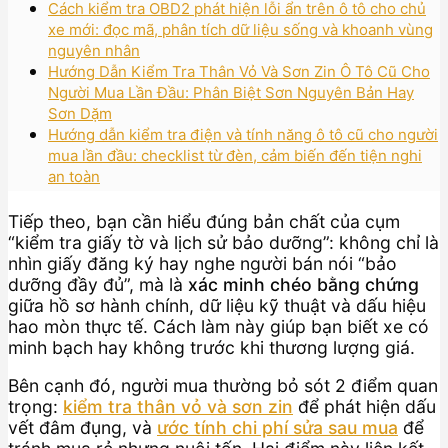
Cách kiểm tra OBD2 phát hiện lỗi ẩn trên ô tô cho chủ
xe mới: đọc mã, phân tích dữ liệu sống và khoanh vùng
nguyên nhân
Hướng Dẫn Kiểm Tra Thân Vỏ Và Sơn Zin Ô Tô Cũ Cho
Người Mua Lần Đầu: Phân Biệt Sơn Nguyên Bản Hay
Sơn Dặm
Hướng dẫn kiểm tra điện và tính năng ô tô cũ cho người
mua lần đầu: checklist từ đèn, cảm biến đến tiện nghi
an toàn
Tiếp theo, bạn cần hiểu đúng bản chất của cụm
“kiểm tra giấy tờ và lịch sử bảo dưỡng”: không chỉ là
nhìn giấy đăng ký hay nghe người bán nói “bảo
dưỡng đầy đủ”, mà là
xác minh chéo bằng chứng
giữa hồ sơ hành chính, dữ liệu kỹ thuật và dấu hiệu
hao mòn thực tế. Cách làm này giúp bạn biết xe có
minh bạch hay không trước khi thương lượng giá.
Bên cạnh đó, người mua thường bỏ sót 2 điểm quan
trọng:
kiểm tra thân vỏ và sơn zin
để phát hiện dấu
vết đâm đụng, và
ước tính chi phí sửa sau mua
để