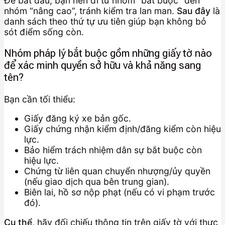
Để bắt đầu, bạn nên đi từ nhóm “bắt buộc” đến
nhóm “nâng cao”, tránh kiểm tra lan man.
Sau đây
là
danh sách theo thứ tự ưu tiên giúp bạn không bỏ
sót điểm sống còn.
Nhóm pháp lý bắt buộc gồm những giấy tờ nào
để xác minh quyền sở hữu và khả năng sang
tên?
Bạn cần tối thiểu:
Giấy đăng ký xe bản gốc.
Giấy chứng nhận kiểm định/đăng kiểm còn hiệu
lực.
Bảo hiểm trách nhiệm dân sự bắt buộc còn
hiệu lực.
Chứng từ liên quan chuyển nhượng/ủy quyền
(nếu giao dịch qua bên trung gian).
Biên lai, hồ sơ nộp phạt (nếu có vi phạm trước
đó).
Cụ thể
, hãy đối chiếu thông tin trên giấy tờ với thực