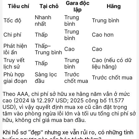
Gara độc
Tiêu chí
Tại chỗ
Hãng
lập
Nhanh
Trung
Tốc độ
Trung bình
nhất
bình
Trung
Chi phí
Thấp
Cao hơn
bình
Phát hiện
Thấp–
Cao
Cao
lỗi ẩn
Trung bình
Truy vết
Trung
Cao (nếu có dữ
Thấp
lịch sử
bình
liệu hãng)
Phù hợp
Sàng lọc
Trước
Trước chốt mua
giai đoạn
đầu
chốt mua
Theo AAA, chi phí sở hữu xe hằng năm vẫn ở mức
cao (2024 là 12.297 USD; 2025 công bố 11.577
USD), vì vậy quyết định mua xe cũ cần đặt trọng
tâm vào phòng ngừa lỗi lớn và tối ưu tổng chi phí sở
hữu, không chỉ giá mua ban đầu.
Khi hồ sơ “đẹp” nhưng xe vẫn rủi ro, có những tình