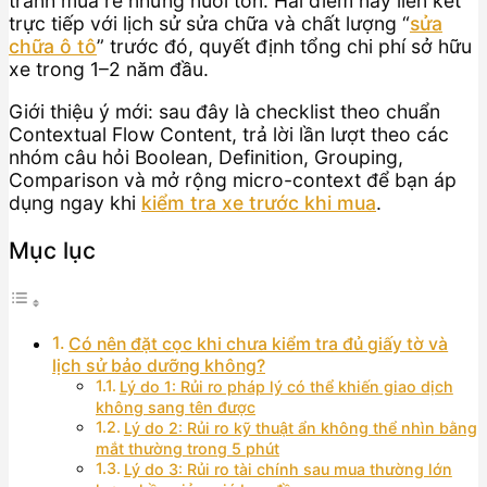
tránh mua rẻ nhưng nuôi tốn. Hai điểm này liên kết
trực tiếp với lịch sử sửa chữa và chất lượng “
sửa
chữa ô tô
” trước đó, quyết định tổng chi phí sở hữu
xe trong 1–2 năm đầu.
Giới thiệu ý mới: sau đây là checklist theo chuẩn
Contextual Flow Content, trả lời lần lượt theo các
nhóm câu hỏi Boolean, Definition, Grouping,
Comparison và mở rộng micro-context để bạn áp
dụng ngay khi
kiểm tra xe trước khi mua
.
Mục lục
Có nên đặt cọc khi chưa kiểm tra đủ giấy tờ và
lịch sử bảo dưỡng không?
Lý do 1: Rủi ro pháp lý có thể khiến giao dịch
không sang tên được
Lý do 2: Rủi ro kỹ thuật ẩn không thể nhìn bằng
mắt thường trong 5 phút
Lý do 3: Rủi ro tài chính sau mua thường lớn