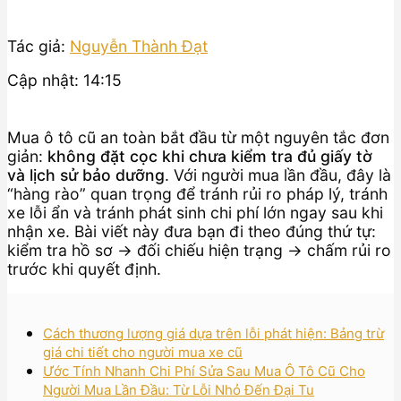
Tác giả:
Nguyễn Thành Đạt
Cập nhật: 14:15
Mua ô tô cũ an toàn bắt đầu từ một nguyên tắc đơn
giản:
không đặt cọc khi chưa kiểm tra đủ giấy tờ
và lịch sử bảo dưỡng
. Với người mua lần đầu, đây là
“hàng rào” quan trọng để tránh rủi ro pháp lý, tránh
xe lỗi ẩn và tránh phát sinh chi phí lớn ngay sau khi
nhận xe. Bài viết này đưa bạn đi theo đúng thứ tự:
kiểm tra hồ sơ → đối chiếu hiện trạng → chấm rủi ro
trước khi quyết định.
Cách thương lượng giá dựa trên lỗi phát hiện: Bảng trừ
giá chi tiết cho người mua xe cũ
Ước Tính Nhanh Chi Phí Sửa Sau Mua Ô Tô Cũ Cho
Người Mua Lần Đầu: Từ Lỗi Nhỏ Đến Đại Tu