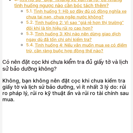
tình huống ngược nào cần bóc tách thêm?
Tình huống 1: Hồ sơ đầy đủ có đồng nghĩa xe
chưa tai nạn, chưa ngập nước không?
Tình huống 2: Vì sao “giá rẻ hơn thị trường”
đôi khi là tín hiệu rủi ro cao hơn?
Tình huống 3: Khi nào nên dừng giao dịch
ngay dù đã tốn chi phí kiểm tra?
Tình huống 4: Nếu vẫn muốn mua xe có điểm
trừ, cần ràng buộc hợp đồng thế nào?
Có nên đặt cọc khi chưa kiểm tra đủ giấy tờ và lịch
sử bảo dưỡng không?
Không, bạn không nên đặt cọc khi chưa kiểm tra
giấy tờ và lịch sử bảo dưỡng, vì ít nhất 3 lý do: rủi
ro pháp lý, rủi ro kỹ thuật ẩn và rủi ro tài chính sau
mua.