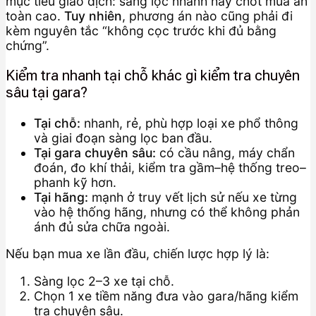
mục tiêu giao dịch: sàng lọc nhanh hay chốt mua an
toàn cao.
Tuy nhiên
, phương án nào cũng phải đi
kèm nguyên tắc “không cọc trước khi đủ bằng
chứng”.
Kiểm tra nhanh tại chỗ khác gì kiểm tra chuyên
sâu tại gara?
Tại chỗ:
nhanh, rẻ, phù hợp loại xe phổ thông
và giai đoạn sàng lọc ban đầu.
Tại gara chuyên sâu:
có cầu nâng, máy chẩn
đoán, đo khí thải, kiểm tra gầm–hệ thống treo–
phanh kỹ hơn.
Tại hãng:
mạnh ở truy vết lịch sử nếu xe từng
vào hệ thống hãng, nhưng có thể không phản
ánh đủ sửa chữa ngoài.
Nếu bạn mua xe lần đầu, chiến lược hợp lý là:
Sàng lọc 2–3 xe tại chỗ.
Chọn 1 xe tiềm năng đưa vào gara/hãng kiểm
tra chuyên sâu.