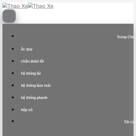
Skip
to
content
Trang Chủ
ắc quy
chẩn đoán lỗi
hệ thống lái
hệ thống làm mát
hệ thống phanh
hộp số
Tất cả