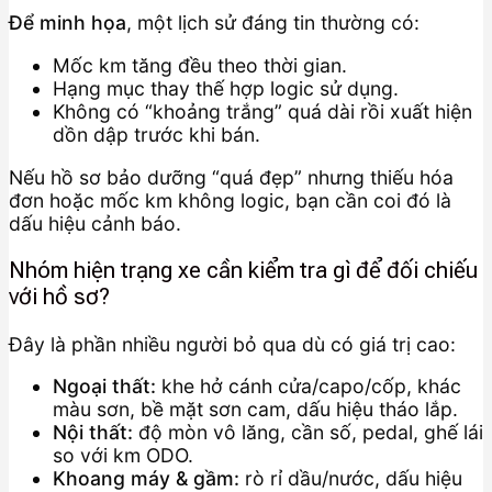
Để minh họa
, một lịch sử đáng tin thường có:
Mốc km tăng đều theo thời gian.
Hạng mục thay thế hợp logic sử dụng.
Không có “khoảng trắng” quá dài rồi xuất hiện
dồn dập trước khi bán.
Nếu hồ sơ bảo dưỡng “quá đẹp” nhưng thiếu hóa
đơn hoặc mốc km không logic, bạn cần coi đó là
dấu hiệu cảnh báo.
Nhóm hiện trạng xe cần kiểm tra gì để đối chiếu
với hồ sơ?
Đây là phần nhiều người bỏ qua dù có giá trị cao:
Ngoại thất:
khe hở cánh cửa/capo/cốp, khác
màu sơn, bề mặt sơn cam, dấu hiệu tháo lắp.
Nội thất:
độ mòn vô lăng, cần số, pedal, ghế lái
so với km ODO.
Khoang máy & gầm:
rò rỉ dầu/nước, dấu hiệu