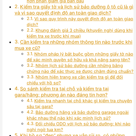
hơn phần giảm giá ban đầu
Kiểm tra giấy tờ và lịch sử bảo dưỡng ô tô cũ là gì
và vì sao quyết định độ an toàn giao dịch?
Vì sao quy trình này quyết định độ an toàn giao
dịch?
Khung đánh giá 3 chiều (khuyến nghị dùng khi
kiểm tra xe trước khi mua)
Cần kiểm tra những nhóm thông tin nào trước khi
mua xe cũ?
Nhóm pháp lý bắt buộc gồm những giấy tờ nào
để xác minh quyền sở hữu và khả năng sang tên?
Nhóm lịch sử bảo dưỡng cần những bằng
chứng nào để xác thực xe được chăm đúng chuẩn?
Nhóm hiện trạng xe cần kiểm tra gì để đối
chiếu với hồ sơ?
So sánh kiểm tra tại chỗ và kiểm tra tại
gara/hãng: phương án nào đáng tin hơn?
Kiểm tra nhanh tại chỗ khác gì kiểm tra chuyên
sâu tại gara?
Bảo dưỡng hãng và bảo dưỡng garage ngoài
khác nhau thế nào khi xác minh lịch sử?
Đối chiếu ODO với lịch sử bảo dưỡng: khi nào
nghi ngờ tua km?
Khi hồ sơ “đẹp” nhưng xe vẫn rủi ro, có những