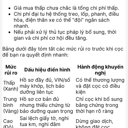
Giá mua thấp chưa chắc là tổng chi phí thấp.
Chi phí đại tu hệ thống treo, lốp, phanh, điều
hòa, điện thân xe có thể “đội” ngân sách
nhanh.
Nếu phải xử lý thủ tục pháp lý bổ sung, thời
gian và chi phí cơ hội đều tăng.
Bảng dưới đây tóm tắt các mức rủi ro trước khi cọc
để bạn ra quyết định nhanh:
Mức
Hành động khuyến
Dấu hiệu điển hình
rủi ro
nghị
Hồ sơ đầy đủ, VIN/số
Có thể thương lượng
Thấp
máy khớp, lịch bảo
và đặt cọc có điều
(Xanh)
dưỡng liên tục
kiện
Trung
Hồ sơ cơ bản đủ
Chỉ cọc khi bổ sung
bình
nhưng thiếu chứng từ
bằng chứng trong
(Vàng)
bảo dưỡng quan trọng
thời hạn rõ ràng
Sai lệch giấy tờ, nghi
Cao
Dừng giao dịch,
tua km, nghi đâm
(Đỏ)
không đặt cọc