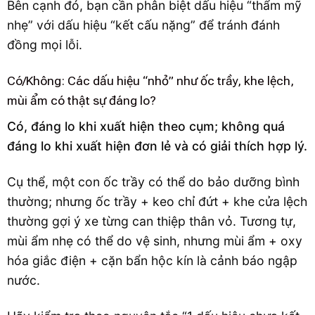
Bên cạnh đó, bạn cần phân biệt dấu hiệu “thẩm mỹ
nhẹ” với dấu hiệu “kết cấu nặng” để tránh đánh
đồng mọi lỗi.
Có/Không: Các dấu hiệu “nhỏ” như ốc trầy, khe lệch,
mùi ẩm có thật sự đáng lo?
Có, đáng lo khi xuất hiện theo cụm; không quá
đáng lo khi xuất hiện đơn lẻ và có giải thích hợp lý.
Cụ thể, một con ốc trầy có thể do bảo dưỡng bình
thường; nhưng ốc trầy + keo chỉ đứt + khe cửa lệch
thường gợi ý xe từng can thiệp thân vỏ. Tương tự,
mùi ẩm nhẹ có thể do vệ sinh, nhưng mùi ẩm + oxy
hóa giắc điện + cặn bẩn hộc kín là cảnh báo ngập
nước.