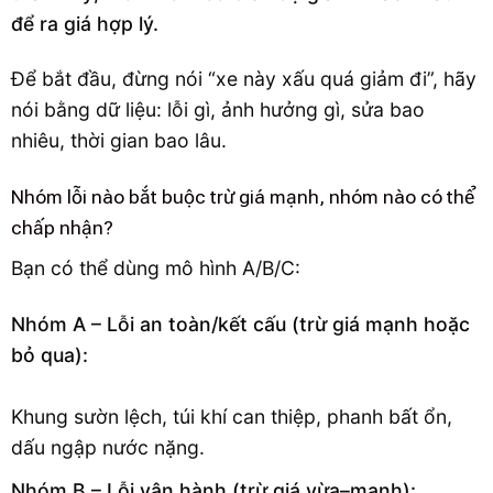
để ra giá hợp lý.
Để bắt đầu, đừng nói “xe này xấu quá giảm đi”, hãy
nói bằng dữ liệu: lỗi gì, ảnh hưởng gì, sửa bao
nhiêu, thời gian bao lâu.
Nhóm lỗi nào bắt buộc trừ giá mạnh, nhóm nào có thể
chấp nhận?
Bạn có thể dùng mô hình A/B/C:
Nhóm A – Lỗi an toàn/kết cấu (trừ giá mạnh hoặc
bỏ qua):
Khung sườn lệch, túi khí can thiệp, phanh bất ổn,
dấu ngập nước nặng.
Nhóm B – Lỗi vận hành (trừ giá vừa–mạnh):