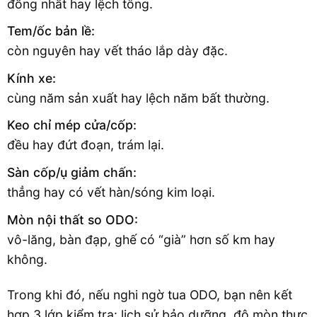
đồng nhất hay lệch tông.
Tem/ốc bản lề:
còn nguyên hay vết tháo lắp dày đặc.
Kính xe:
cùng năm sản xuất hay lệch năm bất thường.
Keo chỉ mép cửa/cốp:
đều hay đứt đoạn, trám lại.
Sàn cốp/ụ giảm chấn:
thẳng hay có vết hàn/sóng kim loại.
Mòn nội thất so ODO:
vô-lăng, bàn đạp, ghế có “già” hơn số km hay
không.
Trong khi đó, nếu nghi ngờ tua ODO, bạn nên kết
hợp 3 lớp kiểm tra: lịch sử bảo dưỡng, độ mòn thực