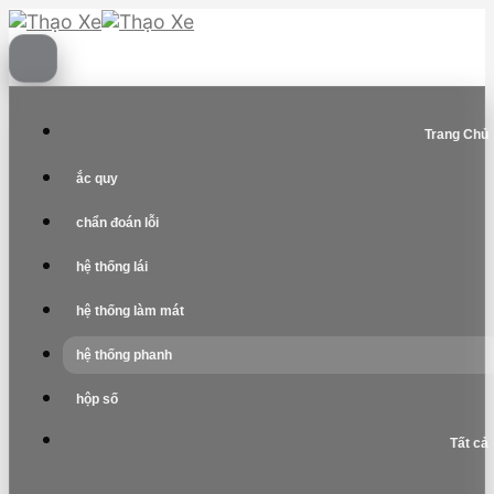
Skip
to
content
Trang Chủ
ắc quy
chẩn đoán lỗi
hệ thống lái
hệ thống làm mát
hệ thống phanh
hộp số
Tất cả