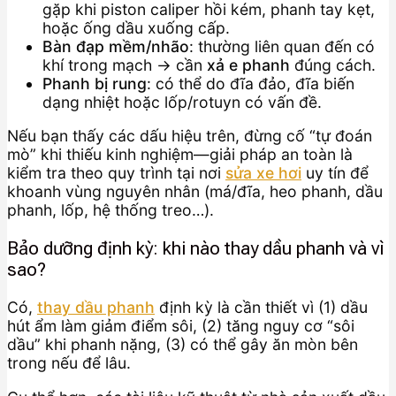
gặp khi piston caliper hồi kém, phanh tay kẹt,
hoặc ống dầu xuống cấp.
Bàn đạp mềm/nhão
: thường liên quan đến có
khí trong mạch → cần
xả e phanh
đúng cách.
Phanh bị rung
: có thể do đĩa đảo, đĩa biến
dạng nhiệt hoặc lốp/rotuyn có vấn đề.
Nếu bạn thấy các dấu hiệu trên, đừng cố “tự đoán
mò” khi thiếu kinh nghiệm—giải pháp an toàn là
kiểm tra theo quy trình tại nơi
sửa xe hơi
uy tín để
khoanh vùng nguyên nhân (má/đĩa, heo phanh, dầu
phanh, lốp, hệ thống treo…).
Bảo dưỡng định kỳ: khi nào thay dầu phanh và vì
sao?
Có,
thay dầu phanh
định kỳ là cần thiết vì (1) dầu
hút ẩm làm giảm điểm sôi, (2) tăng nguy cơ “sôi
dầu” khi phanh nặng, (3) có thể gây ăn mòn bên
trong nếu để lâu.