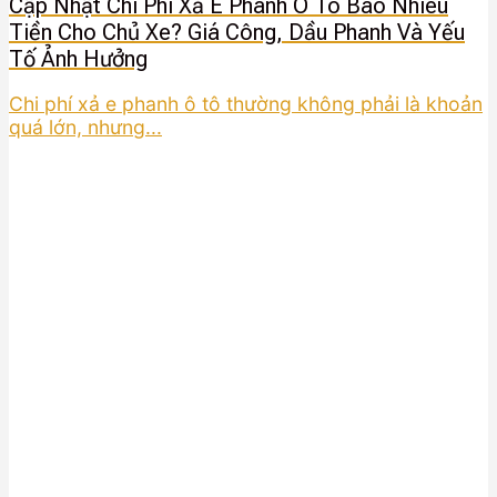
Cập Nhật Chi Phí Xả E Phanh Ô Tô Bao Nhiêu
Tiền Cho Chủ Xe? Giá Công, Dầu Phanh Và Yếu
Tố Ảnh Hưởng
Chi phí xả e phanh ô tô thường không phải là khoản
quá lớn, nhưng...