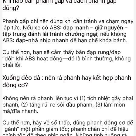
Khi nào cần phanh gấp và cách phanh gấp
đúng?
Phanh gấp chỉ nên dùng khi cần tránh va chạm ngay
lập tức. Nếu xe có ABS:
đạp mạnh – giữ nguyên –
tập trung đánh lái tránh chướng ngại
; nếu không
ABS:
đạp–nhả nhịp nhanh
để hạn chế khóa bánh.
Cụ thể hơn, bạn sẽ cảm thấy bàn đạp rung/đạp
“dội” khi ABS hoạt động—đó là bình thường, không
phải lỗi.
Xuống đèo dài: nên rà phanh hay kết hợp phanh
động cơ?
Không nên rà phanh liên tục vì (1) tích nhiệt gây phai
phanh, (2) tăng rủi ro sôi dầu phanh, (3) làm mòn
má/đĩa nhanh.
Cụ thể hơn, hãy về số thấp, dùng phanh động cơ để
“gánh” một phần giảm tốc; phanh chân chỉ để hiệu
chỉnh tốc độ theo nhịp ngắn. Những tình huống rà