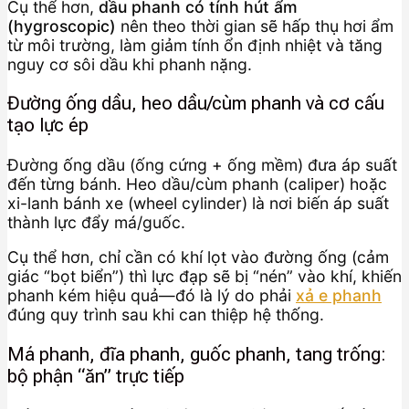
Cụ thể hơn,
dầu phanh có tính hút ẩm
(hygroscopic)
nên theo thời gian sẽ hấp thụ hơi ẩm
từ môi trường, làm giảm tính ổn định nhiệt và tăng
nguy cơ sôi dầu khi phanh nặng.
Đường ống dầu, heo dầu/cùm phanh và cơ cấu
tạo lực ép
Đường ống dầu (ống cứng + ống mềm) đưa áp suất
đến từng bánh. Heo dầu/cùm phanh (caliper) hoặc
xi-lanh bánh xe (wheel cylinder) là nơi biến áp suất
thành lực đẩy má/guốc.
Cụ thể hơn, chỉ cần có khí lọt vào đường ống (cảm
giác “bọt biển”) thì lực đạp sẽ bị “nén” vào khí, khiến
phanh kém hiệu quả—đó là lý do phải
xả e phanh
đúng quy trình sau khi can thiệp hệ thống.
Má phanh, đĩa phanh, guốc phanh, tang trống:
bộ phận “ăn” trực tiếp