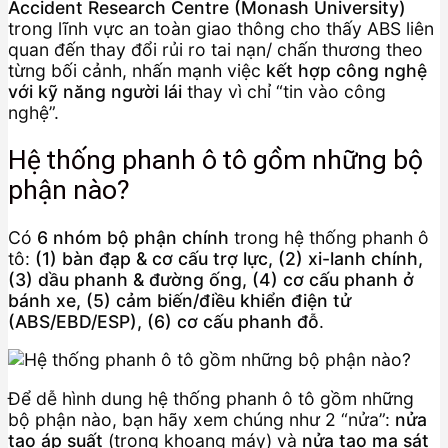
Accident Research Centre (Monash University)
trong lĩnh vực an toàn giao thông cho thấy ABS liên
quan đến thay đổi rủi ro tai nạn/ chấn thương theo
từng bối cảnh, nhấn mạnh việc
kết hợp công nghệ
với kỹ năng người lái
thay vì chỉ “tin vào công
nghệ”.
Hệ thống phanh ô tô gồm những bộ
phận nào?
Có
6 nhóm bộ phận chính
trong hệ thống phanh ô
tô:
(1) bàn đạp & cơ cấu trợ lực, (2) xi-lanh chính,
(3) dầu phanh & đường ống, (4) cơ cấu phanh ở
bánh xe, (5) cảm biến/điều khiển điện tử
(ABS/EBD/ESP), (6) cơ cấu phanh đỗ
.
Để dễ hình dung hệ thống phanh ô tô gồm những
bộ phận nào, bạn hãy xem chúng như 2 “nửa”:
nửa
tạo áp suất
(trong khoang máy) và
nửa tạo ma sát