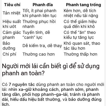
Tiêu chí
Phanh đĩa
Phanh tang trống
Tốt, ít phai phanh
Kém hơn, dễ tích
Tản nhiệt
khi phanh liên tục
nhiệt nếu tải nặng
Hiệu suất
Thường phục hồi
Có thể giảm hiệu
khi ướt
nhanh
quả đến khi khô
Cảm giác
Tuyến tính, dễ
Có thể “ăn” theo
phanh
“canh” lực
kiểu tự tăng lực
Bảo
Khó quan sát, thao
Dễ kiểm tra, dễ thay
dưỡng
tác lâu hơn
Chi phí
Thường cao hơn
Thường thấp hơn
Người mới lái cần biết gì để sử dụng
phanh an toàn?
Có
7 nguyên tắc
dùng phanh an toàn cho người mới
lái:
nhìn xa–giữ khoảng cách
,
phanh sớm
,
phanh
tăng dần
,
phối hợp phanh–ga–lái
,
tránh rà phanh
dài
,
hiểu dấu hiệu bất thường
, và
bảo dưỡng đúng
lịch
.