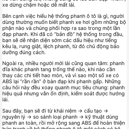
xe dừng chậm hoặc dễ mất lái.
Bên cạnh việc hiểu hệ thống phanh ô tô là gì, người
dùng thường muốn biết phanh xe hơi gồm những bộ
phận nào và chúng phối hợp ra sao trong một lần
đạp phanh. Khi đã có “bản đồ” hệ thống trong đầu,
bạn sẽ dễ nhận diện sớm các dấu hiệu như tiếng
kêu lạ, rung giật, lệch phanh, từ đó chủ động bảo
dưỡng đúng cách.
Ngoài ra, nhiều người mới lái cũng quan tâm: phanh
đĩa khác phanh tang trống thế nào, khi nào cần
thay các chi tiết hao mòn, và vì sao một số xe có
ABS lại “rần rần” ở bàn đạp khi phanh gấp. Những
câu hỏi này đều xoay quanh mục tiêu chung: phanh
hiệu quả nhưng vẫn ổn định, kiểm soát được hướng
lái.
Sau đây, bạn sẽ đi từ khái niệm → cấu tạo →
nguyên lý → so sánh loại phanh → kỹ thuật dùng
phanh an toàn, rồi mở rộng sang ABS để hoàn thiện
bức tranh về hệ thống phanh ô tô một cách có hệ