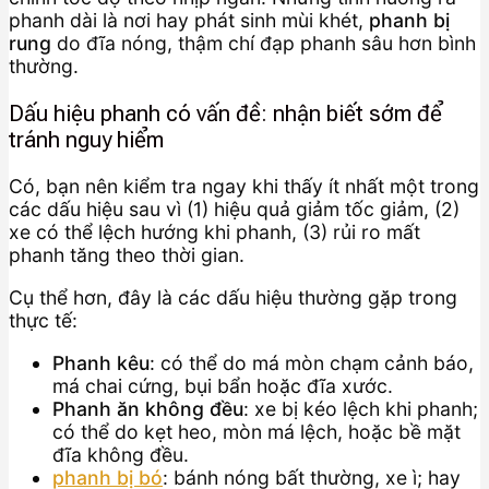
phanh dài là nơi hay phát sinh mùi khét,
phanh bị
rung
do đĩa nóng, thậm chí đạp phanh sâu hơn bình
thường.
Dấu hiệu phanh có vấn đề: nhận biết sớm để
tránh nguy hiểm
Có, bạn nên kiểm tra ngay khi thấy ít nhất một trong
các dấu hiệu sau vì (1) hiệu quả giảm tốc giảm, (2)
xe có thể lệch hướng khi phanh, (3) rủi ro mất
phanh tăng theo thời gian.
Cụ thể hơn, đây là các dấu hiệu thường gặp trong
thực tế:
Phanh kêu
: có thể do má mòn chạm cảnh báo,
má chai cứng, bụi bẩn hoặc đĩa xước.
Phanh ăn không đều
: xe bị kéo lệch khi phanh;
có thể do kẹt heo, mòn má lệch, hoặc bề mặt
đĩa không đều.
phanh bị bó
: bánh nóng bất thường, xe ì; hay