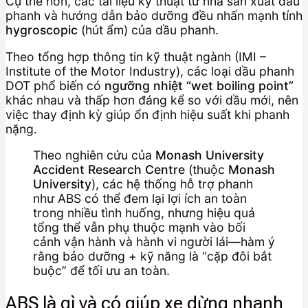
Cụ thể hơn, các tài liệu kỹ thuật từ nhà sản xuất dầu
phanh và hướng dẫn bảo dưỡng đều nhấn mạnh tính
hygroscopic
(hút ẩm) của dầu phanh.
Theo tổng hợp thông tin kỹ thuật ngành (IMI –
Institute of the Motor Industry), các loại dầu phanh
DOT phổ biến có
ngưỡng nhiệt “wet boiling point”
khác nhau và thấp hơn đáng kể so với dầu mới, nên
việc thay định kỳ giúp ổn định hiệu suất khi phanh
nặng.
Theo nghiên cứu của
Monash University
Accident Research Centre
(thuộc
Monash
University
), các hệ thống hỗ trợ phanh
như ABS có thể đem lại lợi ích an toàn
trong nhiều tình huống, nhưng hiệu quả
tổng thể vẫn phụ thuộc mạnh vào bối
cảnh vận hành và hành vi người lái—hàm ý
rằng bảo dưỡng + kỹ năng là “cặp đôi bắt
buộc” để tối ưu an toàn.
ABS là gì và có giúp xe dừng nhanh