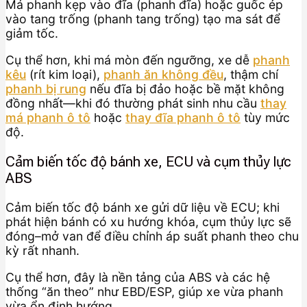
Má phanh kẹp vào đĩa (phanh đĩa) hoặc guốc ép
vào tang trống (phanh tang trống) tạo ma sát để
giảm tốc.
Cụ thể hơn, khi má mòn đến ngưỡng, xe dễ
phanh
kêu
(rít kim loại),
phanh ăn không đều
, thậm chí
phanh bị rung
nếu đĩa bị đảo hoặc bề mặt không
đồng nhất—khi đó thường phát sinh nhu cầu
thay
má phanh ô tô
hoặc
thay đĩa phanh ô tô
tùy mức
độ.
Cảm biến tốc độ bánh xe, ECU và cụm thủy lực
ABS
Cảm biến tốc độ bánh xe gửi dữ liệu về ECU; khi
phát hiện bánh có xu hướng khóa, cụm thủy lực sẽ
đóng–mở van để điều chỉnh áp suất phanh theo chu
kỳ rất nhanh.
Cụ thể hơn, đây là nền tảng của ABS và các hệ
thống “ăn theo” như EBD/ESP, giúp xe vừa phanh
vừa ổn định hướng.