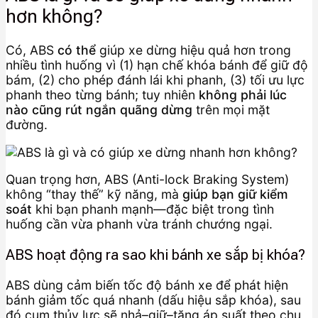
hơn không?
Có, ABS
có thể
giúp xe dừng hiệu quả hơn trong
nhiều tình huống vì (1) hạn chế khóa bánh để giữ độ
bám, (2) cho phép đánh lái khi phanh, (3) tối ưu lực
phanh theo từng bánh; tuy nhiên
không phải lúc
nào cũng rút ngắn quãng dừng
trên mọi mặt
đường.
Quan trọng hơn, ABS (Anti-lock Braking System)
không “thay thế” kỹ năng, mà
giúp bạn giữ kiểm
soát
khi bạn phanh mạnh—đặc biệt trong tình
huống cần vừa phanh vừa tránh chướng ngại.
ABS hoạt động ra sao khi bánh xe sắp bị khóa?
ABS dùng cảm biến tốc độ bánh xe để phát hiện
bánh giảm tốc quá nhanh (dấu hiệu sắp khóa), sau
đó cụm thủy lực sẽ nhả–giữ–tăng áp suất theo chu