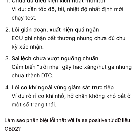
Chưa đủ điều kiện kích hoạt monitor
Ví dụ: cần tốc độ, tải, nhiệt độ nhất định mới
chạy test.
Lỗi gián đoạn, xuất hiện quá ngắn
ECU ghi nhận bất thường nhưng chưa đủ chu
kỳ xác nhận.
Sai lệch chưa vượt ngưỡng chuẩn
Cảm biến “trôi nhẹ” gây hao xăng/hụt ga nhưng
chưa thành DTC.
Lỗi cơ khí ngoài vùng giám sát trực tiếp
Ví dụ rò rỉ cơ khí nhỏ, hở chân không khó bắt ở
một số trạng thái.
Làm sao phân biệt lỗi thật với false positive từ dữ liệu
OBD2?