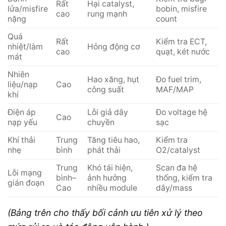
Rất
Hại catalyst,
lửa/misfire
bobin, misfire
cao
rung mạnh
nặng
count
Quá
Rất
Kiểm tra ECT,
nhiệt/làm
Hỏng động cơ
cao
quạt, két nước
mát
Nhiên
Hao xăng, hụt
Đo fuel trim,
liệu/nạp
Cao
công suất
MAF/MAP
khí
Điện áp
Lỗi giả dây
Đo voltage hệ
Cao
nạp yếu
chuyền
sạc
Khí thải
Trung
Tăng tiêu hao,
Kiểm tra
nhẹ
bình
phát thải
O2/catalyst
Trung
Khó tái hiện,
Scan đa hệ
Lỗi mạng
bình–
ảnh hưởng
thống, kiểm tra
gián đoạn
Cao
nhiều module
dây/mass
(Bảng trên cho thấy bối cảnh ưu tiên xử lý theo