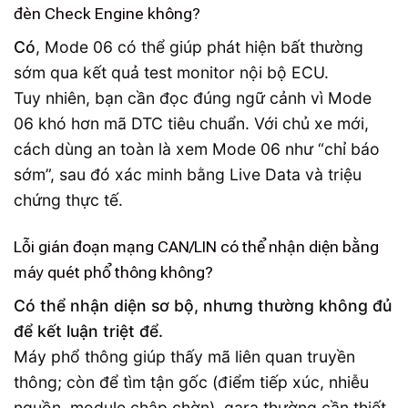
đèn Check Engine không?
Có
, Mode 06 có thể giúp phát hiện bất thường
sớm qua kết quả test monitor nội bộ ECU.
Tuy nhiên, bạn cần đọc đúng ngữ cảnh vì Mode
06 khó hơn mã DTC tiêu chuẩn. Với chủ xe mới,
cách dùng an toàn là xem Mode 06 như “chỉ báo
sớm”, sau đó xác minh bằng Live Data và triệu
chứng thực tế.
Lỗi gián đoạn mạng CAN/LIN có thể nhận diện bằng
máy quét phổ thông không?
Có thể nhận diện sơ bộ, nhưng thường không đủ
để kết luận triệt để.
Máy phổ thông giúp thấy mã liên quan truyền
thông; còn để tìm tận gốc (điểm tiếp xúc, nhiễu
nguồn, module chập chờn), gara thường cần thiết