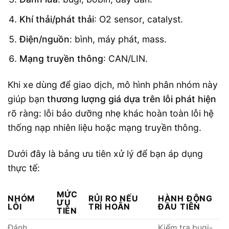
Khí thải/phát thải
: O2 sensor, catalyst.
Điện/nguồn
: bình, máy phát, mass.
Mạng truyền thông
: CAN/LIN.
Khi xe dùng để giao dịch, mô hình phân nhóm này
giúp bạn
thương lượng giá dựa trên lỗi phát hiện
rõ ràng: lỗi bảo dưỡng nhẹ khác hoàn toàn lỗi hệ
thống nạp nhiên liệu hoặc mạng truyền thông.
Dưới đây là bảng ưu tiên xử lý để bạn áp dụng
thực tế:
MỨC
NHÓM
RỦI RO NẾU
HÀNH ĐỘNG
ƯU
LỖI
TRÌ HOÃN
ĐẦU TIÊN
TIÊN
Đánh
Kiểm tra bugi-