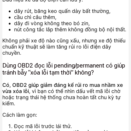
dây rút, băng keo quấn dày bất thường,
cầu chì câu thêm,
dây đi vòng không theo bó zin,
nút công tắc lắp thêm không đồng bộ nội thất.
Không phải xe độ nào cũng xấu, nhưng xe độ thiếu
chuẩn kỹ thuật sẽ làm tăng rủi ro lỗi điện dây
chuyền.
Dùng OBD2 đọc lỗi pending/permanent có giúp
tránh bẫy “xóa lỗi tạm thời” không?
Có, OBD2 giúp giảm đáng kể rủi ro mua nhầm xe
vừa xóa lỗi
, vì bạn có thể nhìn dấu vết mã lỗi chờ
hoặc trạng thái hệ thống chưa hoàn tất chu kỳ tự
kiểm.
Cách làm gọn:
Đọc mã lỗi trước lái thử.