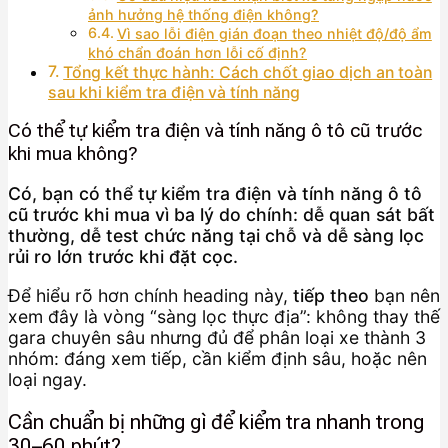
ảnh hưởng hệ thống điện không?
Vì sao lỗi điện gián đoạn theo nhiệt độ/độ ẩm
khó chẩn đoán hơn lỗi cố định?
Tổng kết thực hành: Cách chốt giao dịch an toàn
sau khi kiểm tra điện và tính năng
Có thể tự kiểm tra điện và tính năng ô tô cũ trước
khi mua không?
Có, bạn có thể tự kiểm tra điện và tính năng ô tô
cũ trước khi mua vì ba lý do chính: dễ quan sát bất
thường, dễ test chức năng tại chỗ và dễ sàng lọc
rủi ro lớn trước khi đặt cọc.
Để hiểu rõ hơn chính heading này,
tiếp theo
bạn nên
xem đây là vòng “sàng lọc thực địa”: không thay thế
gara chuyên sâu nhưng đủ để phân loại xe thành 3
nhóm: đáng xem tiếp, cần kiểm định sâu, hoặc nên
loại ngay.
Cần chuẩn bị những gì để kiểm tra nhanh trong
30–60 phút?