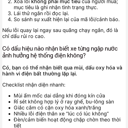
Xóa lỗi
không phải mục tiêu
của người mua;
mục tiêu là ghi nhận tình trạng thực.
Lái thử ngắn rồi đọc lại.
So sánh sự xuất hiện lại của mã lỗi/cảnh báo.
Nếu lỗi quay lại ngay sau quãng chạy ngắn, đó là
chỉ dấu rủi ro cao.
Có dấu hiệu nào nhận biết xe từng ngập nước
ảnh hưởng hệ thống điện không?
Có, bạn có thể nhận biết qua mùi, dấu oxy hóa và
hành vi điện bất thường lặp lại.
Checklist nhận diện nhanh:
Mùi ẩm mốc dai dẳng khi đóng kín cửa
Rỉ sét không hợp lý ở ray ghế, bu-lông sàn
Giắc cắm có cặn oxy hóa xanh/trắng
Nhiều lỗi điện thân xe “lúc có lúc không”
Đèn/cảm biến hoạt động chập chờn theo thời
tiết