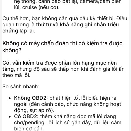
hệ thống, cảnh báo bật lại, camera/cảm biến
lùi, cruise (nếu có).
Cụ thể hơn, bạn không cần quá cầu kỳ thiết bị. Điều
quan trọng là
thứ tự và khả năng ghi nhận triệu
chứng lặp lại
.
Không có máy chẩn đoán thì có kiểm tra được
không?
Có, vẫn kiểm tra được phần lớn hạng mục nền
tảng
, nhưng độ sâu sẽ thấp hơn khi đánh giá lỗi ẩn
theo mã lỗi.
So sánh nhanh:
Không OBD2:
phát hiện tốt lỗi biểu hiện ra
ngoài (đèn cảnh báo, chức năng không hoạt
động, sụt áp rõ).
Có OBD2:
thêm khả năng đọc mã lỗi đang
chờ/pending, lỗi lịch sử gần đây, dữ liệu cảm
biến cơ bản.