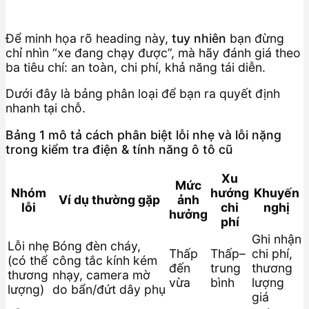
Để minh họa rõ heading này,
tuy nhiên
bạn đừng
chỉ nhìn “xe đang chạy được”, mà hãy đánh giá theo
ba tiêu chí: an toàn, chi phí, khả năng tái diễn.
Dưới đây là bảng phân loại để bạn ra quyết định
nhanh tại chỗ.
Bảng 1 mô tả cách phân biệt lỗi nhẹ và lỗi nặng
trong kiểm tra điện & tính năng ô tô cũ
Xu
Mức
Nhóm
hướng
Khuyến
Ví dụ thường gặp
ảnh
lỗi
chi
nghị
hưởng
phí
Ghi nhận
Lỗi nhẹ
Bóng đèn cháy,
Thấp
Thấp–
chi phí,
(có thể
công tắc kính kém
đến
trung
thương
thương
nhạy, camera mờ
vừa
bình
lượng
lượng)
do bẩn/đứt dây phụ
giá