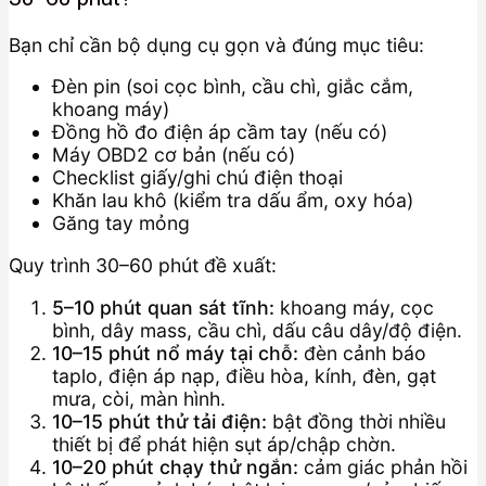
Bạn chỉ cần bộ dụng cụ gọn và đúng mục tiêu:
Đèn pin (soi cọc bình, cầu chì, giắc cắm,
khoang máy)
Đồng hồ đo điện áp cầm tay (nếu có)
Máy OBD2 cơ bản (nếu có)
Checklist giấy/ghi chú điện thoại
Khăn lau khô (kiểm tra dấu ẩm, oxy hóa)
Găng tay mỏng
Quy trình 30–60 phút đề xuất:
5–10 phút quan sát tĩnh:
khoang máy, cọc
bình, dây mass, cầu chì, dấu câu dây/độ điện.
10–15 phút nổ máy tại chỗ:
đèn cảnh báo
taplo, điện áp nạp, điều hòa, kính, đèn, gạt
mưa, còi, màn hình.
10–15 phút thử tải điện:
bật đồng thời nhiều
thiết bị để phát hiện sụt áp/chập chờn.
10–20 phút chạy thử ngắn:
cảm giác phản hồi