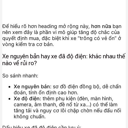
Để hiểu rõ hơn heading mở rộng này,
hơn nữa
bạn
nên xem đây là phần vi mô giúp tăng độ chắc của
quyết định mua, đặc biệt khi xe “trông có vẻ ổn” ở
vòng kiểm tra cơ bản.
Xe nguyên bản hay xe đã độ điện: khác nhau thế
nào về rủi ro?
So sánh nhanh:
Xe nguyên bản:
sơ đồ điện đồng bộ, dễ chẩn
đoán, tính ổn định cao hơn.
Xe độ điện:
thêm phụ kiện (đèn, màn hình,
camera, âm thanh, đề nổ từ xa…) có thể làm
tăng tải và nguy cơ lỗi chập chờn nếu đấu nối
không chuẩn.
Dấu hiệu xe đã độ điện cần lưu ý: