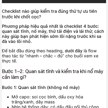
Checklist nào giúp kiểm tra đúng thứ tự ưu tiên
trước khi chốt cọc?
Phương pháp hiệu quả nhất là checklist 4 bước:
quan sát tĩnh, nổ máy, thử tải điện và lái thử; cách
này giúp bạn phát hiện sớm lỗi nặng trước khi sa
đà vào lỗi nhỏ.
Để bắt đầu đúng theo heading,
dưới đây
là flow
thao tác từ “nhanh – chắc – đủ” cho buổi xem xe
thực tế.
Bước 1–2: Quan sát tĩnh và kiểm tra khi nổ máy
cần làm gì?
Bước 1: Quan sát tĩnh (không nổ máy)
Mở capo: soi cọc bình, dấu oxy hóa
trắng/xanh, dây mass
Nhìn hệ thống dây: có dấu đấu nối thủ công,