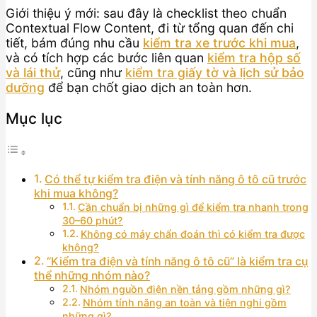
Giới thiệu ý mới: sau đây là checklist theo chuẩn
Contextual Flow Content, đi từ tổng quan đến chi
tiết, bám đúng nhu cầu
kiểm tra xe trước khi mua
,
và có tích hợp các bước liên quan
kiểm tra hộp số
và lái thử
, cũng như
kiểm tra giấy tờ và lịch sử bảo
dưỡng
để bạn chốt giao dịch an toàn hơn.
Mục lục
Có thể tự kiểm tra điện và tính năng ô tô cũ trước
khi mua không?
Cần chuẩn bị những gì để kiểm tra nhanh trong
30–60 phút?
Không có máy chẩn đoán thì có kiểm tra được
không?
“Kiểm tra điện và tính năng ô tô cũ” là kiểm tra cụ
thể những nhóm nào?
Nhóm nguồn điện nền tảng gồm những gì?
Nhóm tính năng an toàn và tiện nghi gồm
những gì?