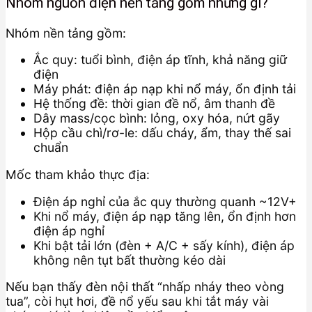
Nhóm nguồn điện nền tảng gồm những gì?
Nhóm nền tảng gồm:
Ắc quy: tuổi bình, điện áp tĩnh, khả năng giữ
điện
Máy phát: điện áp nạp khi nổ máy, ổn định tải
Hệ thống đề: thời gian đề nổ, âm thanh đề
Dây mass/cọc bình: lỏng, oxy hóa, nứt gãy
Hộp cầu chì/rơ-le: dấu cháy, ẩm, thay thế sai
chuẩn
Mốc tham khảo thực địa:
Điện áp nghỉ của ắc quy thường quanh ~12V+
Khi nổ máy, điện áp nạp tăng lên, ổn định hơn
điện áp nghỉ
Khi bật tải lớn (đèn + A/C + sấy kính), điện áp
không nên tụt bất thường kéo dài
Nếu bạn thấy đèn nội thất “nhấp nháy theo vòng
tua”, còi hụt hơi, đề nổ yếu sau khi tắt máy vài