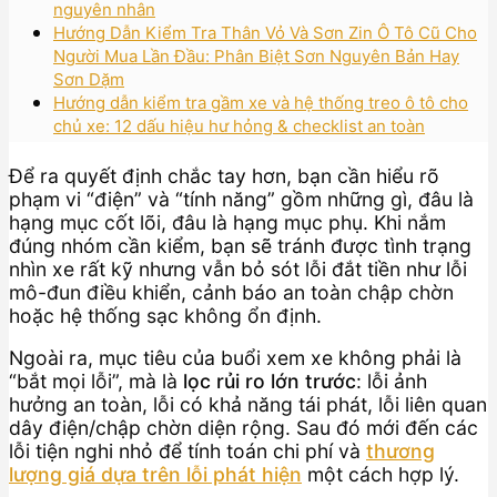
nguyên nhân
Hướng Dẫn Kiểm Tra Thân Vỏ Và Sơn Zin Ô Tô Cũ Cho
Người Mua Lần Đầu: Phân Biệt Sơn Nguyên Bản Hay
Sơn Dặm
Hướng dẫn kiểm tra gầm xe và hệ thống treo ô tô cho
chủ xe: 12 dấu hiệu hư hỏng & checklist an toàn
Để ra quyết định chắc tay hơn, bạn cần hiểu rõ
phạm vi “điện” và “tính năng” gồm những gì, đâu là
hạng mục cốt lõi, đâu là hạng mục phụ. Khi nắm
đúng nhóm cần kiểm, bạn sẽ tránh được tình trạng
nhìn xe rất kỹ nhưng vẫn bỏ sót lỗi đắt tiền như lỗi
mô-đun điều khiển, cảnh báo an toàn chập chờn
hoặc hệ thống sạc không ổn định.
Ngoài ra, mục tiêu của buổi xem xe không phải là
“bắt mọi lỗi”, mà là
lọc rủi ro lớn trước
: lỗi ảnh
hưởng an toàn, lỗi có khả năng tái phát, lỗi liên quan
dây điện/chập chờn diện rộng. Sau đó mới đến các
lỗi tiện nghi nhỏ để tính toán chi phí và
thương
lượng giá dựa trên lỗi phát hiện
một cách hợp lý.