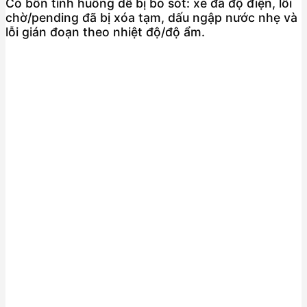
Có bốn tình huống dễ bị bỏ sót: xe đã độ điện, lỗi
chờ/pending đã bị xóa tạm, dấu ngập nước nhẹ và
lỗi gián đoạn theo nhiệt độ/độ ẩm.