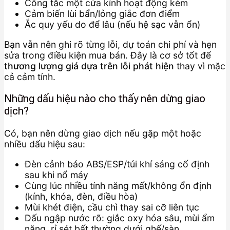
Công tắc một cửa kính hoạt động kém
Cảm biến lùi bẩn/lỏng giắc đơn điểm
Ắc quy yếu do để lâu (nếu hệ sạc vẫn ổn)
Bạn vẫn nên ghi rõ từng lỗi, dự toán chi phí và hẹn
sửa trong điều kiện mua bán. Đây là cơ sở tốt để
thương lượng giá dựa trên lỗi phát hiện
thay vì mặc
cả cảm tính.
Những dấu hiệu nào cho thấy nên dừng giao
dịch?
Có, bạn nên dừng giao dịch nếu gặp một hoặc
nhiều dấu hiệu sau:
Đèn cảnh báo ABS/ESP/túi khí sáng cố định
sau khi nổ máy
Cùng lúc nhiều tính năng mất/không ổn định
(kính, khóa, đèn, điều hòa)
Mùi khét điện, cầu chì thay sai cỡ liên tục
Dấu ngập nước rõ: giắc oxy hóa sâu, mùi ẩm
nặng, rỉ sét bất thường dưới ghế/sàn