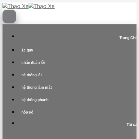
Skip
to
content
Trang Chủ
ắc quy
chẩn đoán lỗi
hệ thống lái
hệ thống làm mát
hệ thống phanh
hộp số
Tất cả