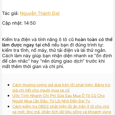
Tác giả:
Nguyễn Thành Đạt
Cập nhật: 14:50
Kiểm tra điện và tính năng ô tô cũ
hoàn toàn có thể
làm được ngay tại chỗ
nếu bạn đi đúng trình tự:
kiểm tra tĩnh, nổ máy, thử tải điện và lái thử ngắn.
Cách làm này giúp bạn nhận diện nhanh xe “ổn định
để cân nhắc” hay “nên dừng giao dịch” trước khi
mất thêm thời gian và chi phí.
Cách thương lượng giá dựa trên lỗi phát hiện: Bảng trừ
giá chi tiết cho người mua xe cũ
Ước Tính Nhanh Chi Phí Sửa Sau Mua Ô Tô Cũ Cho
Người Mua Lần Đầu: Từ Lỗi Nhỏ Đến Đại Tu
Cách kiểm tra OBD2 phát hiện lỗi ẩn trên ô tô cho chủ
xe mới: đọc mã, phân tích dữ liệu sống và khoanh vùng