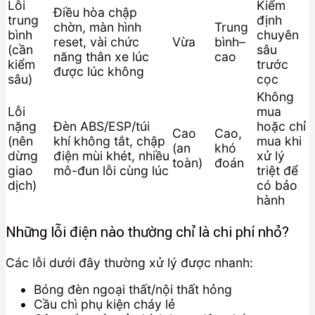
Lỗi
Kiểm
Điều hòa chập
trung
định
chờn, màn hình
Trung
bình
chuyên
reset, vài chức
Vừa
bình–
(cần
sâu
năng thân xe lúc
cao
kiểm
trước
được lúc không
sâu)
cọc
Không
Lỗi
mua
nặng
Đèn ABS/ESP/túi
hoặc chỉ
Cao
Cao,
(nên
khí không tắt, chập
mua khi
(an
khó
dừng
điện mùi khét, nhiều
xử lý
toàn)
đoán
giao
mô-đun lỗi cùng lúc
triệt để
dịch)
có bảo
hành
Những lỗi điện nào thường chỉ là chi phí nhỏ?
Các lỗi dưới đây thường xử lý được nhanh:
Bóng đèn ngoại thất/nội thất hỏng
Cầu chì phụ kiện cháy lẻ