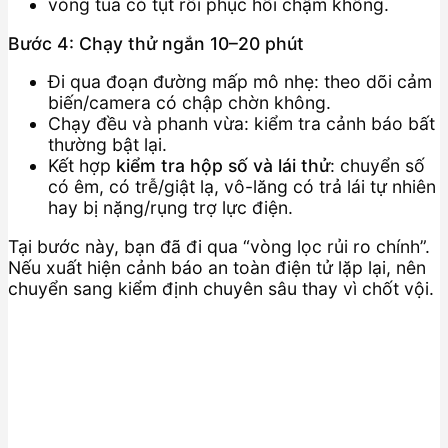
vòng tua có tụt rồi phục hồi chậm không.
Bước 4: Chạy thử ngắn 10–20 phút
Đi qua đoạn đường mấp mô nhẹ: theo dõi cảm
biến/camera có chập chờn không.
Chạy đều và phanh vừa: kiểm tra cảnh báo bất
thường bật lại.
Kết hợp
kiểm tra hộp số và lái thử
: chuyển số
có êm, có trễ/giật lạ, vô-lăng có trả lái tự nhiên
hay bị nặng/rụng trợ lực điện.
Tại bước này, bạn đã đi qua “vòng lọc rủi ro chính”.
Nếu xuất hiện cảnh báo an toàn điện tử lặp lại, nên
chuyển sang kiểm định chuyên sâu thay vì chốt vội.