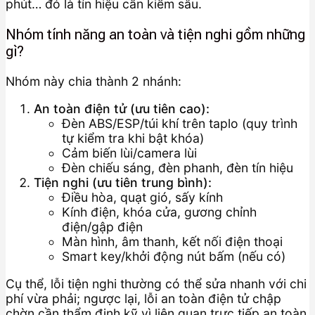
phút… đó là tín hiệu cần kiểm sâu.
Nhóm tính năng an toàn và tiện nghi gồm những
gì?
Nhóm này chia thành 2 nhánh:
An toàn điện tử (ưu tiên cao):
Đèn ABS/ESP/túi khí trên taplo (quy trình
tự kiểm tra khi bật khóa)
Cảm biến lùi/camera lùi
Đèn chiếu sáng, đèn phanh, đèn tín hiệu
Tiện nghi (ưu tiên trung bình):
Điều hòa, quạt gió, sấy kính
Kính điện, khóa cửa, gương chỉnh
điện/gập điện
Màn hình, âm thanh, kết nối điện thoại
Smart key/khởi động nút bấm (nếu có)
Cụ thể, lỗi tiện nghi thường có thể sửa nhanh với chi
phí vừa phải; ngược lại, lỗi an toàn điện tử chập
chờn cần thẩm định kỹ vì liên quan trực tiếp an toàn