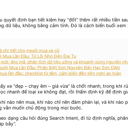
quyết định bạn tiết kiệm hay “đốt” thêm rất nhiều tiền sau
g dữ liệu, không bằng cảm tính. Đó là cách biến buổi xem
á chi tiết cho người mua xe cũ
 Mua Lần Đầu: Từ Lỗi Nhỏ Đến Đại Tu
e mới: đọc mã, phân tích dữ liệu sống và khoanh vùng nguyên n
gười Mua Lần Đầu: Phân Biệt Sơn Nguyên Bản Hay Sơn Dặm
ua lần đầu: checklist từ đèn, cảm biến đến tiện nghi an toàn
y xe “đẹp – chạy êm – giá vừa” là chốt nhanh, trong khi rủ
 lọc nhanh để loại xe không đạt, rồi thẩm định kỹ để định gi
khi nào nên mua, khi nào chỉ nên đàm phán lại, và khi nào 
ng vẫn muốn chủ động trong mọi bước.
heo dạng câu hỏi đúng Search Intent, đi từ định nghĩa, ph
p bẫy”.