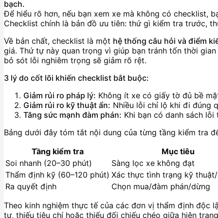
bạch.
Để hiểu rõ hơn, nếu bạn xem xe mà không có checklist, bạn 
Checklist chính là bản đồ ưu tiên: thứ gì kiểm tra trước, t
Về bản chất, checklist là một
hệ thống câu hỏi và điểm ki
giá. Thứ tự này quan trọng vì giúp bạn tránh tốn thời gia
bỏ sót lỗi nghiêm trọng sẽ giảm rõ rệt.
3 lý do cốt lõi khiến checklist bắt buộc:
Giảm rủi ro pháp lý:
Không ít xe có giấy tờ đủ bề mặt
Giảm rủi ro kỹ thuật ẩn:
Nhiều lỗi chỉ lộ khi đi đúng
Tăng sức mạnh đàm phán:
Khi bạn có danh sách lỗi
Bảng dưới đây tóm tắt nội dung của từng tầng kiểm tra để
Tầng kiểm tra
Mục tiêu
Soi nhanh (20–30 phút)
Sàng lọc xe không đạt
Thẩm định kỹ (60–120 phút)
Xác thực tình trạng kỹ thuật
Ra quyết định
Chọn mua/đàm phán/dừng
Theo kinh nghiệm thực tế của các đơn vị thẩm định độc lậ
tự, thiếu tiêu chí hoặc thiếu đối chiếu chéo giữa hiện trạ