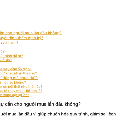
ự cần cho người mua lần đầu không?
uyết định thẩm định kỹ?
 soi nhanh?
ọc?
ể tránh rủi ro?
 lỗi ẩn?
và máy gầm ổn định?
háng” khác nhau thế nào?
n “đúng mà chưa đủ”?
vi mô nào không?
 mòn nội thất như thế nào?
 tế thay vì đọc lỗi đơn lẻ?
h xung đột lợi ích?
c sự cần cho người mua lần đầu không?
ười mua lần đầu vì giúp chuẩn hóa quy trình, giảm sai lệc