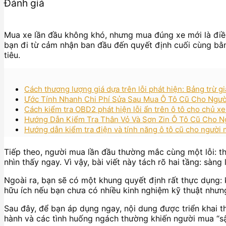
Đánh giá
Mua xe lần đầu không khó, nhưng mua đúng xe mới là điều 
bạn đi từ cảm nhận ban đầu đến quyết định cuối cùng bằn
tiêu.
Cách thương lượng giá dựa trên lỗi phát hiện: Bảng trừ gi
Ước Tính Nhanh Chi Phí Sửa Sau Mua Ô Tô Cũ Cho Người
Cách kiểm tra OBD2 phát hiện lỗi ẩn trên ô tô cho chủ x
Hướng Dẫn Kiểm Tra Thân Vỏ Và Sơn Zin Ô Tô Cũ Cho N
Hướng dẫn kiểm tra điện và tính năng ô tô cũ cho người m
Tiếp theo, người mua lần đầu thường mắc cùng một lỗi: thấ
nhìn thấy ngay. Vì vậy, bài viết này tách rõ hai tầng: sàng
Ngoài ra, bạn sẽ có một khung quyết định rất thực dụng: 
hữu ích nếu bạn chưa có nhiều kinh nghiệm kỹ thuật như
Sau đây, để bạn áp dụng ngay, nội dung được triển khai t
hành và các tình huống ngách thường khiến người mua “sậ