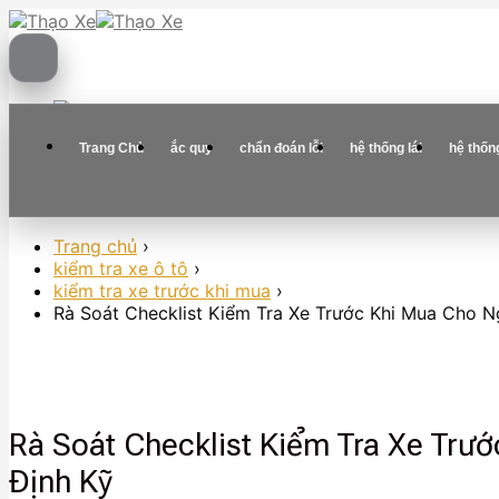
Skip
to
content
Trang Chủ
ắc quy
chẩn đoán lỗi
hệ thống lái
hệ thốn
Trang chủ
›
kiểm tra xe ô tô
›
kiểm tra xe trước khi mua
›
Rà Soát Checklist Kiểm Tra Xe Trước Khi Mua Cho 
Rà Soát Checklist Kiểm Tra Xe Tr
Định Kỹ