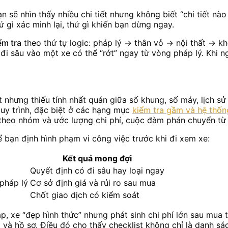
sẽ nhìn thấy nhiều chi tiết nhưng không biết “chi tiết nào q
hứ gì xác minh lại, thứ gì khiến bạn dừng ngay.
ểm tra
theo thứ tự logic: pháp lý → thân vỏ → nội thất → k
n đi sâu vào một xe có thể “rớt” ngay từ vòng pháp lý. Khi 
 nhưng thiếu tính nhất quán giữa số khung, số máy, lịch sử
 quy trình, đặc biệt ở các hạng mục
kiểm tra gầm và hệ thốn
 theo nhóm và ước lượng chi phí, cuộc đàm phán chuyển từ 
 bạn định hình phạm vi công việc trước khi đi xem xe:
Kết quả mong đợi
Quyết định có đi sâu hay loại ngay
/pháp lý
Cơ sở định giá và rủi ro sau mua
Chốt giao dịch có kiểm soát
p, xe “đẹp hình thức” nhưng phát sinh chi phí lớn sau mua 
ng và hồ sơ. Điều đó cho thấy checklist không chỉ là danh sá