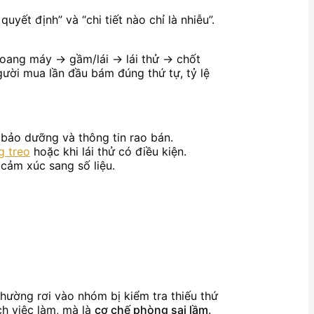
uyết định” và “chi tiết nào chỉ là nhiễu”.
hoang máy → gầm/lái → lái thử → chốt
người mua lần đầu bám đúng thứ tự, tỷ lệ
 bảo dưỡng và thông tin rao bán.
g treo
hoặc khi lái thử có điều kiện.
cảm xúc sang số liệu.
thường rơi vào nhóm bị kiểm tra thiếu thứ
ch việc làm, mà là
cơ chế phòng sai lầm
.