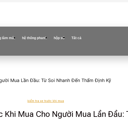
g làm mát
hệ thống phanh
hộp số
Tất cả
Người Mua Lần Đầu: Từ Soi Nhanh Đến Thẩm Định Kỹ
kiểm tra xe trước khi mua
ước Khi Mua Cho Người Mua Lần Đầu: