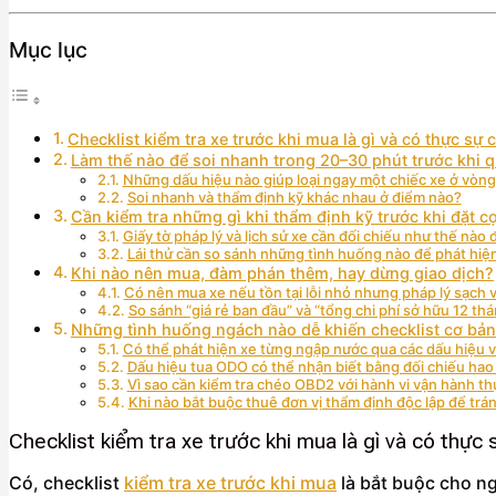
Mục lục
Checklist kiểm tra xe trước khi mua là gì và có thực s
Làm thế nào để soi nhanh trong 20–30 phút trước khi q
Những dấu hiệu nào giúp loại ngay một chiếc xe ở vòng
Soi nhanh và thẩm định kỹ khác nhau ở điểm nào?
Cần kiểm tra những gì khi thẩm định kỹ trước khi đặt c
Giấy tờ pháp lý và lịch sử xe cần đối chiếu như thế nào đ
Lái thử cần so sánh những tình huống nào để phát hiện
Khi nào nên mua, đàm phán thêm, hay dừng giao dịch?
Có nên mua xe nếu tồn tại lỗi nhỏ nhưng pháp lý sạch 
So sánh “giá rẻ ban đầu” và “tổng chi phí sở hữu 12 t
Những tình huống ngách nào dễ khiến checklist cơ bả
Có thể phát hiện xe từng ngập nước qua các dấu hiệu 
Dấu hiệu tua ODO có thể nhận biết bằng đối chiếu hao
Vì sao cần kiểm tra chéo OBD2 với hành vi vận hành thực
Khi nào bắt buộc thuê đơn vị thẩm định độc lập để trán
Checklist kiểm tra xe trước khi mua là gì và có thự
Có, checklist
kiểm tra xe trước khi mua
là bắt buộc cho ng