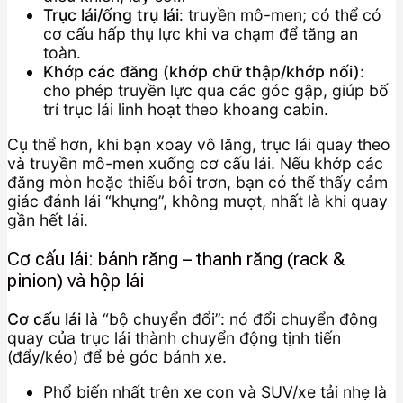
Trục lái/ống trụ lái
: truyền mô-men; có thể có
cơ cấu hấp thụ lực khi va chạm để tăng an
toàn.
Khớp các đăng (khớp chữ thập/khớp nối)
:
cho phép truyền lực qua các góc gập, giúp bố
trí trục lái linh hoạt theo khoang cabin.
Cụ thể hơn, khi bạn xoay vô lăng, trục lái quay theo
và truyền mô-men xuống cơ cấu lái. Nếu khớp các
đăng mòn hoặc thiếu bôi trơn, bạn có thể thấy cảm
giác đánh lái “khựng”, không mượt, nhất là khi quay
gần hết lái.
Cơ cấu lái: bánh răng – thanh răng (rack &
pinion) và hộp lái
Cơ cấu lái
là “bộ chuyển đổi”: nó đổi chuyển động
quay của trục lái thành chuyển động tịnh tiến
(đẩy/kéo) để bẻ góc bánh xe.
Phổ biến nhất trên xe con và SUV/xe tải nhẹ là