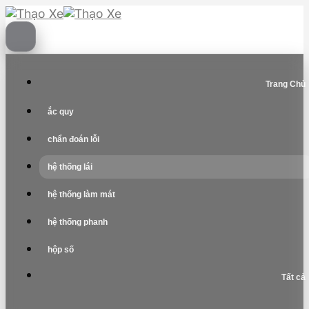
Skip
to
content
Trang Chủ
ắc quy
chẩn đoán lỗi
hệ thống lái
hệ thống làm mát
hệ thống phanh
hộp số
Tất cả