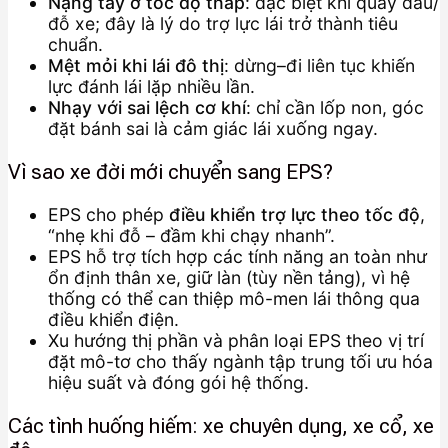
Nặng tay ở tốc độ thấp
: đặc biệt khi quay đầu/
đỗ xe; đây là lý do trợ lực lái trở thành tiêu
chuẩn.
Mệt mỏi khi lái đô thị
: dừng–đi liên tục khiến
lực đánh lái lặp nhiều lần.
Nhạy với sai lệch cơ khí
: chỉ cần lốp non, góc
đặt bánh sai là cảm giác lái xuống ngay.
Vì sao xe đời mới chuyển sang EPS?
EPS cho phép
điều khiển trợ lực theo tốc độ
,
“nhẹ khi đỗ – đầm khi chạy nhanh”.
EPS hỗ trợ tích hợp các tính năng an toàn như
ổn định thân xe, giữ làn (tùy nền tảng), vì hệ
thống có thể can thiệp mô-men lái thông qua
điều khiển điện.
Xu hướng thị phần và phân loại EPS theo vị trí
đặt mô-tơ cho thấy ngành tập trung tối ưu hóa
hiệu suất và đóng gói hệ thống.
Các tình huống hiếm: xe chuyên dụng, xe cổ, xe