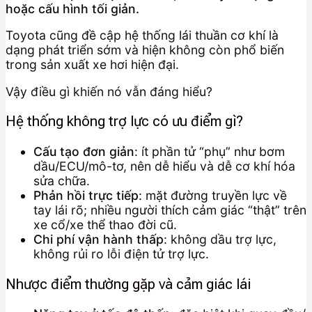
hoặc cấu hình tối giản.
Toyota cũng đề cập hệ thống lái thuần cơ khí là
dạng phát triển sớm và hiện không còn phổ biến
trong sản xuất xe hơi hiện đại.
Vậy điều gì khiến nó vẫn đáng hiểu?
Hệ thống không trợ lực có ưu điểm gì?
Cấu tạo đơn giản
: ít phần tử “phụ” như bơm
dầu/ECU/mô-tơ, nên dễ hiểu và dễ cơ khí hóa
sửa chữa.
Phản hồi trực tiếp
: mặt đường truyền lực về
tay lái rõ; nhiều người thích cảm giác “thật” trên
xe cổ/xe thể thao đời cũ.
Chi phí vận hành thấp
: không dầu trợ lực,
không rủi ro lỗi điện tử trợ lực.
Nhược điểm thường gặp và cảm giác lái