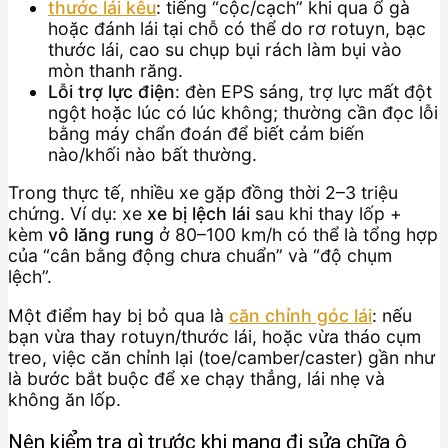
thước lái kêu
: tiếng “cộc/cạch” khi qua ổ gà
hoặc đánh lái tại chỗ có thể do rơ rotuyn, bạc
thước lái, cao su chụp bụi rách làm bụi vào
mòn thanh răng.
Lỗi trợ lực điện
: đèn EPS sáng, trợ lực mất đột
ngột hoặc lúc có lúc không; thường cần đọc lỗi
bằng máy chẩn đoán để biết cảm biến
nào/khối nào bất thường.
Trong thực tế, nhiều xe gặp đồng thời 2–3 triệu
chứng. Ví dụ: xe
xe bị lệch lái
sau khi thay lốp +
kèm
vô lăng rung
ở 80–100 km/h có thể là tổng hợp
của “cân bằng động chưa chuẩn” và “độ chụm
lệch”.
Một điểm hay bị bỏ qua là
căn chỉnh góc lái
: nếu
bạn vừa thay rotuyn/thước lái, hoặc vừa tháo cụm
treo, việc căn chỉnh lại (toe/camber/caster) gần như
là bước bắt buộc để xe chạy thẳng, lái nhẹ và
không ăn lốp.
Nên kiểm tra gì trước khi mang đi sửa chữa ô