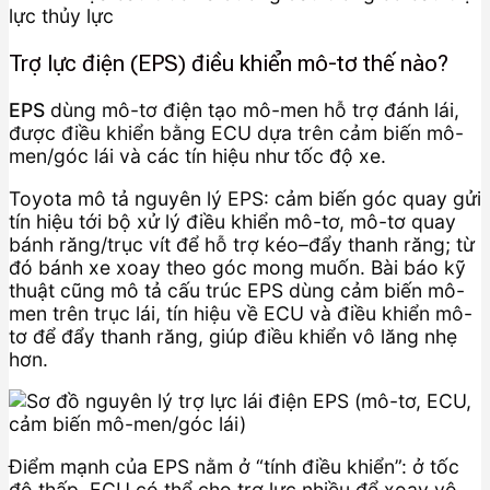
Trợ lực điện (EPS) điều khiển mô-tơ thế nào?
EPS
dùng mô-tơ điện tạo mô-men hỗ trợ đánh lái,
được điều khiển bằng ECU dựa trên cảm biến mô-
men/góc lái và các tín hiệu như tốc độ xe.
Toyota mô tả nguyên lý EPS: cảm biến góc quay gửi
tín hiệu tới bộ xử lý điều khiển mô-tơ, mô-tơ quay
bánh răng/trục vít để hỗ trợ kéo–đẩy thanh răng; từ
đó bánh xe xoay theo góc mong muốn. Bài báo kỹ
thuật cũng mô tả cấu trúc EPS dùng cảm biến mô-
men trên trục lái, tín hiệu về ECU và điều khiển mô-
tơ để đẩy thanh răng, giúp điều khiển vô lăng nhẹ
hơn.
Điểm mạnh của EPS nằm ở “tính điều khiển”: ở tốc
độ thấp, ECU có thể cho trợ lực nhiều để xoay vô