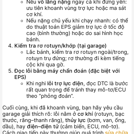
Nếu
vô lăng nặng
ngay cả khi đứng yên:
ưu tiên khoanh vùng trợ lực hoặc ma sát
cơ khí.
Nếu nặng chủ yếu khi chạy nhanh: có thể
do thuật toán EPS giảm trợ lực ở tốc độ
cao (bình thường) hoặc do sai hình học
bánh.
Kiểm tra rơ rotuyn/khớp (tại garage)
Lắc bánh, kiểm tra rơ rotuyn ngoài/trong,
rotuyn trụ đứng; rơ thường đi kèm tiếng
cộc khi qua gờ.
Đọc lỗi bằng máy chẩn đoán (đặc biệt với
EPS)
Khi nghi
lỗi trợ lực điện
, đọc DTC là bước
rất quan trọng để tránh thay mô-tơ/ECU
theo “phỏng đoán”.
Cuối cùng, khi đã khoanh vùng, bạn hãy yêu cầu
garage giải thích rõ: lỗi nằm ở
cơ khí
(rotuyn, bạc
thước, răng–thanh răng),
thủy lực
(bơm, van, ống,
dầu), hay
điện–điện tử
(cảm biến, ECU, mô-tơ).
Cách giao tiếp này thường giúp quá trình
sửa chữa