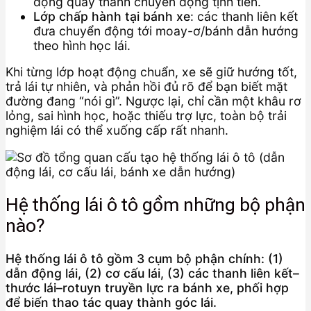
động quay thành chuyển động tịnh tiến.
Lớp chấp hành tại bánh xe
: các thanh liên kết
đưa chuyển động tới moay-ơ/bánh dẫn hướng
theo hình học lái.
Khi từng lớp hoạt động chuẩn, xe sẽ giữ hướng tốt,
trả lái tự nhiên, và phản hồi đủ rõ để bạn biết mặt
đường đang “nói gì”. Ngược lại, chỉ cần một khâu rơ
lỏng, sai hình học, hoặc thiếu trợ lực, toàn bộ trải
nghiệm lái có thể xuống cấp rất nhanh.
Hệ thống lái ô tô gồm những bộ phận
nào?
Hệ thống lái ô tô gồm 3 cụm bộ phận chính: (1)
dẫn động lái, (2) cơ cấu lái, (3) các thanh liên kết–
thước lái–rotuyn truyền lực ra bánh xe, phối hợp
để biến thao tác quay thành góc lái.