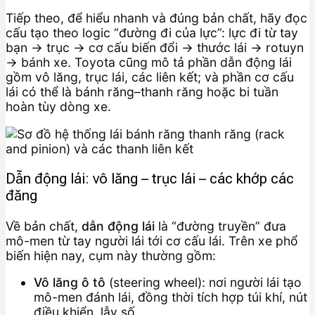
Tiếp theo, để hiểu nhanh và đúng bản chất, hãy đọc
cấu tạo theo logic “đường đi của lực”: lực đi từ tay
bạn → trục → cơ cấu biến đổi → thước lái → rotuyn
→ bánh xe. Toyota cũng mô tả phần dẫn động lái
gồm vô lăng, trục lái, các liên kết; và phần cơ cấu
lái có thể là bánh răng–thanh răng hoặc bi tuần
hoàn tùy dòng xe.
Dẫn động lái: vô lăng – trục lái – các khớp các
đăng
Về bản chất,
dẫn động lái
là “đường truyền” đưa
mô-men từ tay người lái tới cơ cấu lái. Trên xe phổ
biến hiện nay, cụm này thường gồm:
Vô lăng ô tô
(steering wheel): nơi người lái tạo
mô-men đánh lái, đồng thời tích hợp túi khí, nút
điều khiển, lẫy số…