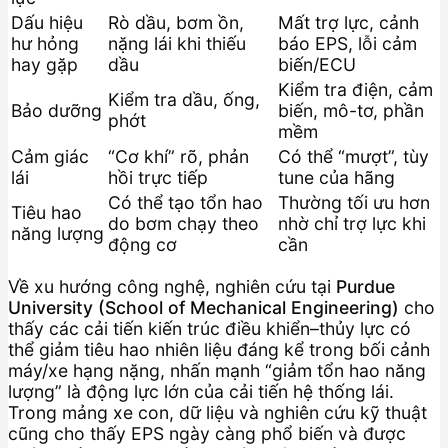
Dấu hiệu
Rò dầu, bơm ồn,
Mất trợ lực, cảnh
hư hỏng
nặng lái khi thiếu
báo EPS, lỗi cảm
hay gặp
dầu
biến/ECU
Kiểm tra điện, cảm
Kiểm tra dầu, ống,
Bảo dưỡng
biến, mô-tơ, phần
phớt
mềm
Cảm giác
“Cơ khí” rõ, phản
Có thể “mượt”, tùy
lái
hồi trực tiếp
tune của hãng
Có thể tạo tổn hao
Thường tối ưu hơn
Tiêu hao
do bơm chạy theo
nhờ chỉ trợ lực khi
năng lượng
động cơ
cần
Về xu hướng công nghệ, nghiên cứu tại
Purdue
University (School of Mechanical Engineering)
cho
thấy các cải tiến kiến trúc điều khiển–thủy lực có
thể giảm tiêu hao nhiên liệu đáng kể trong bối cảnh
máy/xe hạng nặng, nhấn mạnh “giảm tổn hao năng
lượng” là động lực lớn của cải tiến hệ thống lái.
Trong mảng xe con, dữ liệu và nghiên cứu kỹ thuật
cũng cho thấy EPS ngày càng phổ biến và được