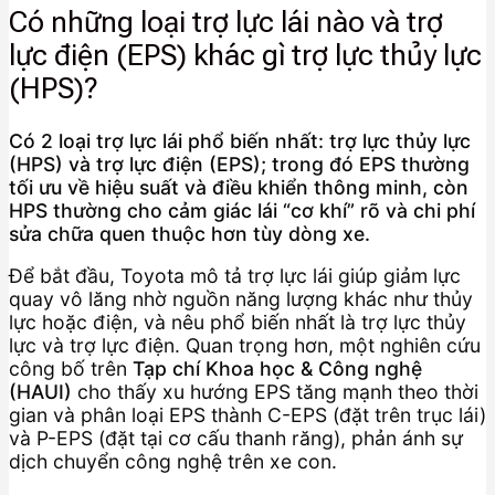
Có những loại trợ lực lái nào và trợ
lực điện (EPS) khác gì trợ lực thủy lực
(HPS)?
Có 2 loại trợ lực lái phổ biến nhất: trợ lực thủy lực
(HPS) và trợ lực điện (EPS); trong đó EPS thường
tối ưu về hiệu suất và điều khiển thông minh, còn
HPS thường cho cảm giác lái “cơ khí” rõ và chi phí
sửa chữa quen thuộc hơn tùy dòng xe.
Để bắt đầu, Toyota mô tả trợ lực lái giúp giảm lực
quay vô lăng nhờ nguồn năng lượng khác như thủy
lực hoặc điện, và nêu phổ biến nhất là trợ lực thủy
lực và trợ lực điện. Quan trọng hơn, một nghiên cứu
công bố trên
Tạp chí Khoa học & Công nghệ
(HAUI)
cho thấy xu hướng EPS tăng mạnh theo thời
gian và phân loại EPS thành C-EPS (đặt trên trục lái)
và P-EPS (đặt tại cơ cấu thanh răng), phản ánh sự
dịch chuyển công nghệ trên xe con.