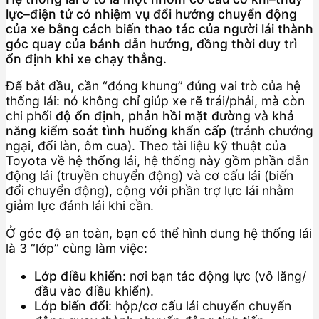
lực–điện tử có nhiệm vụ đổi hướng chuyển động
của xe bằng cách biến thao tác của người lái thành
góc quay của bánh dẫn hướng, đồng thời duy trì
ổn định khi xe chạy thẳng.
Để bắt đầu, cần “đóng khung” đúng vai trò của hệ
thống lái: nó không chỉ giúp xe rẽ trái/phải, mà còn
chi phối
độ ổn định
,
phản hồi mặt đường
và
khả
năng kiểm soát tình huống khẩn cấp
(tránh chướng
ngại, đổi làn, ôm cua). Theo tài liệu kỹ thuật của
Toyota về hệ thống lái, hệ thống này gồm phần dẫn
động lái (truyền chuyển động) và cơ cấu lái (biến
đổi chuyển động), cộng với phần trợ lực lái nhằm
giảm lực đánh lái khi cần.
Ở góc độ an toàn, bạn có thể hình dung hệ thống lái
là 3 “lớp” cùng làm việc:
Lớp điều khiển
: nơi bạn tác động lực (vô lăng/
đầu vào điều khiển).
Lớp biến đổi
: hộp/cơ cấu lái chuyển chuyển