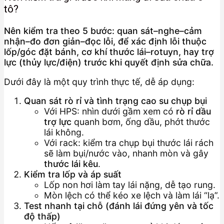
tô?
Nên kiểm tra theo 5 bước: quan sát–nghe–cảm
nhận–đo đơn giản–đọc lỗi, để xác định lỗi thuộc
lốp/góc đặt bánh, cơ khí thước lái–rotuyn, hay trợ
lực (thủy lực/điện) trước khi quyết định sửa chữa.
Dưới đây là một quy trình thực tế, dễ áp dụng:
Quan sát rò rỉ và tình trạng cao su chụp bụi
Với HPS: nhìn dưới gầm xem có
rò rỉ dầu
trợ lực
quanh bơm, ống dầu, phớt thước
lái không.
Với rack: kiểm tra chụp bụi thước lái rách
sẽ làm bụi/nước vào, nhanh mòn và gây
thước lái kêu
.
Kiểm tra lốp và áp suất
Lốp non hơi làm tay lái nặng, dễ tạo rung.
Mòn lệch có thể kéo xe lệch và làm lái “lạ”.
Test nhanh tại chỗ (đánh lái đứng yên và tốc
độ thấp)