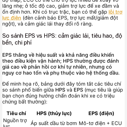
lăng nhẹ; ở tốc độ cao, giảm trợ lực để xe đầm và
ổn định hơn. Khi có trục trặc, bạn có thể gặp
lỗi trợ
lực điện
(đèn cảnh báo EPS, trợ lực mất/giảm đột
ngột), và cảm giác lái thay đổi rõ ràng.
So sánh EPS vs HPS: cảm giác lái, tiêu hao, độ
bền, chi phí
EPS thắng về hiệu suất và khả năng điều khiển
theo điều kiện vận hành; HPS thường được đánh
giá cao về phản hồi cơ khí tự nhiên, nhưng có
nguy cơ hao tổn và phụ thuộc vào hệ thống dầu.
Để minh họa rõ, bảng dưới đây tóm tắt các tiêu chí
so sánh phổ biến giữa
HPS
và
EPS
(mục tiêu là giúp
bạn chọn đúng hướng chẩn đoán khi xe có triệu
chứng bất thường):
Tiêu chí
HPS (thủy lực)
EPS (điện)
Nguồn trợ
Áp suất dầu từ bơm
Mô-tơ điện + ECU
lực