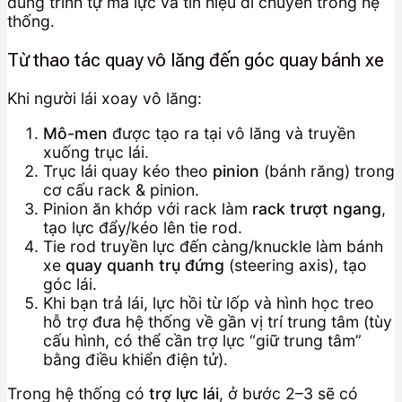
đúng trình tự mà lực và tín hiệu di chuyển trong hệ
thống.
Từ thao tác quay vô lăng đến góc quay bánh xe
Khi người lái xoay vô lăng:
Mô-men
được tạo ra tại vô lăng và truyền
xuống trục lái.
Trục lái quay kéo theo
pinion
(bánh răng) trong
cơ cấu rack & pinion.
Pinion ăn khớp với rack làm
rack trượt ngang
,
tạo lực đẩy/kéo lên tie rod.
Tie rod truyền lực đến càng/knuckle làm bánh
xe
quay quanh trụ đứng
(steering axis), tạo
góc lái.
Khi bạn trả lái, lực hồi từ lốp và hình học treo
hỗ trợ đưa hệ thống về gần vị trí trung tâm (tùy
cấu hình, có thể cần trợ lực “giữ trung tâm”
bằng điều khiển điện tử).
Trong hệ thống có
trợ lực lái
, ở bước 2–3 sẽ có