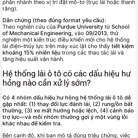
phân nhánh theo vị trí đặt mô-tơ (trục lái hoặc thanh
răng).
Dẫn chứng (theo đúng format yêu cầu):
Theo nghiên cứu của
Purdue University
từ
School
of Mechanical Engineering
, vào
09/2013
, thử
nghiệm một kiến trúc điều khiển mới cho hệ thống
lái điện–thủy lực trên máy xúc lật cho thấy
tiết kiệm
khoảng 15% nhiên liệu
trong các thao tác lái và
tăng hiệu suất vận hành.
Hệ thống lái ô tô có các dấu hiệu hư
hỏng nào cần xử lý sớm?
Có 4 nhóm dấu hiệu hư hỏng hệ thống lái ô tô dễ
gặp nhất: (1) thay đổi lực đánh lái, (2) rung/ồn bất
thường, (3) xe mất hướng hoặc lệch, (4) cảnh báo
trợ lực—và mỗi nhóm thường gợi ý một vùng lỗi
khác nhau để kiểm tra.
Bên cạnh đó, khi bạn mô tả đúng triệu chứng, việc