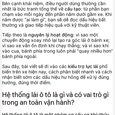
Bên cạnh khái niệm, điều người dùng thường cần
nhất là bức tranh tổng thể về
cấu tạo
: từ phần bạn
chạm vào mỗi ngày đến phần nằm dưới gầm xe. Khi
nắm được “ai làm gì”, bạn sẽ dễ đọc dấu hiệu bất
thường và giao tiếp hiệu quả với kỹ thuật viên.
Tiếp theo là
nguyên lý hoạt động
: vì sao một
chuyển động xoay nhỏ lại tạo ra góc lái ở bánh xe;
vì sao xe vẫn ổn định khi chạy thẳng; và vì sao khi
vào cua, bánh phía trong luôn phải “quay nhiều hơn”
bánh phía ngoài.
Sau đây, bài viết sẽ đi vào các
kiểu trợ lực lái
phổ
biến trên xe hiện nay, cách phân biệt nhanh và cách
nhận biết sớm các dấu hiệu hư hỏng để xử lý đúng
hướng, đúng thời điểm.
Hệ thống lái ô tô là gì và có vai trò gì
trong an toàn vận hành?
Hệ thống lái ô tô là một nhóm cơ cấu cơ khí–thủy