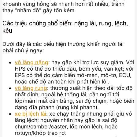
khoanh vùng hỏng sẽ nhanh hơn rất nhiều, tránh
thay “nhầm đồ” gây tốn kém.
Các triệu chứng phổ biến: nặng lái, rung, lệch,
kêu
Dưới đây là các biểu hiện thường khiến người lái
phải chú ý ngay:
vô lăng nặng
: hay gặp khi trợ lực suy giảm. Với
HPS có thể do thiếu dầu, bơm yếu, van kẹt; với
EPS có thể do cảm biến mô-men, mô-tơ, ECU,
hoặc chế độ an toàn khi phát hiện lỗi.
vô lăng rung
: thường xuất hiện theo dải tốc độ
nhất định; ngoài hệ thống lái, cần nghĩ tới
lốp/mâm mất cân bằng, sai độ chụm, hoặc biến
dạng đĩa phanh (rung khi phanh).
xe bị lệch lái
: xe chạy thẳng nhưng phải giữ vô
lăng lệch; nguyên nhân hay gặp là sai độ
chụm/camber/caster, lốp mòn lệch, hoặc
rotuyn/khớp treo rơ.