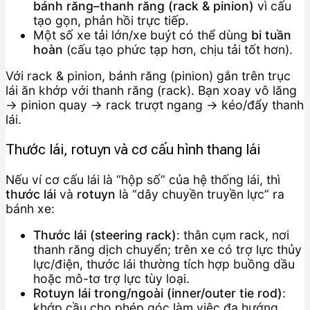
bánh răng–thanh răng (rack & pinion)
vì cấu
tạo gọn, phản hồi trực tiếp.
Một số xe tải lớn/xe buýt có thể dùng
bi tuần
hoàn
(cấu tạo phức tạp hơn, chịu tải tốt hơn).
Với rack & pinion, bánh răng (pinion) gắn trên trục
lái ăn khớp với thanh răng (rack). Bạn xoay vô lăng
→ pinion quay → rack trượt ngang → kéo/đẩy thanh
lái.
Thước lái, rotuyn và cơ cấu hình thang lái
Nếu ví cơ cấu lái là “hộp số” của hệ thống lái, thì
thước lái
và
rotuyn
là “dây chuyền truyền lực” ra
bánh xe:
Thước lái (steering rack)
: thân cụm rack, nơi
thanh răng dịch chuyển; trên xe có trợ lực thủy
lực/điện, thước lái thường tích hợp buồng dầu
hoặc mô-tơ trợ lực tùy loại.
Rotuyn lái trong/ngoài (inner/outer tie rod)
:
khớp cầu cho phép góc làm việc đa hướng,