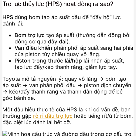
Trợ lực thủy lực (HPS) hoạt động ra sao?
HPS
dùng bơm tạo áp suất dầu để “đẩy hộ” lực
đánh lái:
Bơm trợ lực
tạo áp suất (thường dẫn động bởi
động cơ qua dây đai).
Van điều khiển
phân phối áp suất sang hai phía
của piston tùy chiều quay vô lăng.
Piston trong thước lái/hộp lái
nhận áp suất,
tạo lực đẩy/kéo thanh răng, giảm lực tay.
Toyota mô tả nguyên lý: quay vô lăng → bơm tạo
áp suất → van phân phối dầu → piston dịch chuyển
→ kéo/đẩy thanh răng và thanh dẫn động để bẻ
góc bánh xe.
Một dấu hiệu thực tế của HPS là khi có vấn đề, bạn
thường gặp
rò rỉ dầu trợ lực
hoặc tiếng rít/ù từ bơm,
đặc biệt lúc đánh lái hết cỡ.