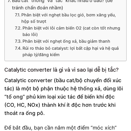
Bầu cat “thông” và “tắc” khác nhau ở đâu? (để
tránh chẩn đoán nhầm)
Phân biệt với nghẹt bầu lọc gió, bơm xăng yếu,
hộp số trượt
Phân biệt với lỗi cảm biến O2 (cat còn tốt nhưng
báo lỗi)
Phân biệt với nghẹt ống xả, bầu giảm thanh
Rủi ro tháo bỏ catalyst: lợi bất cập hại và hệ quả
pháp lý/đăng kiểm
Catalytic converter là gì và vì sao lại dễ bị tắc?
Catalytic converter (bầu cat/bộ chuyển đổi xúc
tác) là một bộ phận thuộc hệ thống xả, dùng lõi
“tổ ong” phủ kim loại xúc tác để biến khí độc
(CO, HC, NOx) thành khí ít độc hơn trước khi
thoát ra ống pô.
Để bắt đầu, bạn cần nắm một điểm “móc xích”