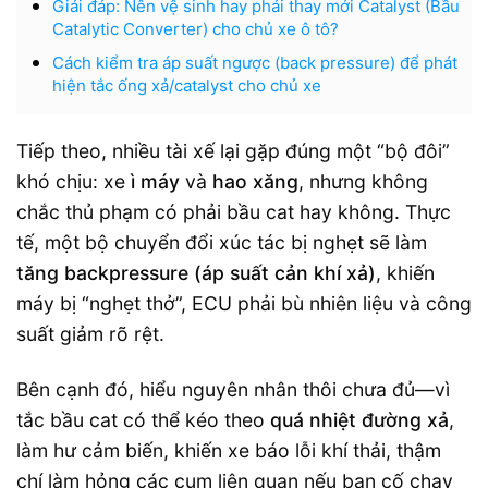
Giải đáp: Nên vệ sinh hay phải thay mới Catalyst (Bầu
Catalytic Converter) cho chủ xe ô tô?
Cách kiểm tra áp suất ngược (back pressure) để phát
hiện tắc ống xả/catalyst cho chủ xe
Tiếp theo, nhiều tài xế lại gặp đúng một “bộ đôi”
khó chịu: xe
ì máy
và
hao xăng
, nhưng không
chắc thủ phạm có phải bầu cat hay không. Thực
tế, một bộ chuyển đổi xúc tác bị nghẹt sẽ làm
tăng backpressure (áp suất cản khí xả)
, khiến
máy bị “nghẹt thở”, ECU phải bù nhiên liệu và công
suất giảm rõ rệt.
Bên cạnh đó, hiểu nguyên nhân thôi chưa đủ—vì
tắc bầu cat có thể kéo theo
quá nhiệt đường xả
,
làm hư cảm biến, khiến xe báo lỗi khí thải, thậm
chí làm hỏng các cụm liên quan nếu bạn cố chạy