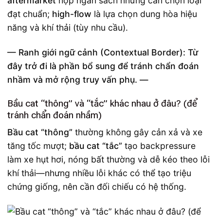
aftermarket
hợp ngân sách nhưng cần chọn loại
đạt chuẩn;
high-flow
là lựa chọn dung hòa hiệu
năng và khí thải (tùy nhu cầu).
— Ranh giới ngữ cảnh (Contextual Border): Từ
đây trở đi là phần bổ sung để tránh chẩn đoán
nhầm và mở rộng truy vấn phụ. —
Bầu cat “thông” và “tắc” khác nhau ở đâu? (để
tránh chẩn đoán nhầm)
Bầu cat “thông”
thường không gây cản xả và xe
tăng tốc mượt;
bầu cat “tắc”
tạo backpressure
làm xe hụt hơi, nóng bất thường và dễ kéo theo lỗi
khí thải—nhưng nhiều lỗi khác có thể tạo triệu
chứng giống, nên cần đối chiếu có hệ thống.