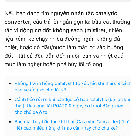
Nếu bạn đang tìm
nguyên nhân tắc catalytic
converter
, câu trả lời ngắn gọn là: bầu cat thường
tắc vì
động cơ đốt không sạch (misfire)
, nhiên
liệu kém, xe chạy nhiều đường ngắn không đủ
nhiệt, hoặc có dầu/nước làm mát lọt vào buồng
đốt—tất cả đều dẫn đến muội, cặn và nhiệt quá
mức làm nghẹt hoặc phá hủy lõi tổ ong.
Phòng tránh hỏng Catalyst (Bộ xúc tác khí thải): 9 cách
bảo vệ ống xả cho tài xế
Cảnh báo rủi ro khi cắt/đục bỏ bầu catalytic (bộ lọc khí
thải): Hậu quả, lỗi P0420 & nguy cơ trượt đăng kiểm
cho chủ xe ô tô
Báo giá thay bầu lọc khí thải (Catalytic Converter) ô tô:
Hết bao nhiêu tiền, khi nào cần thay cho chủ xe?