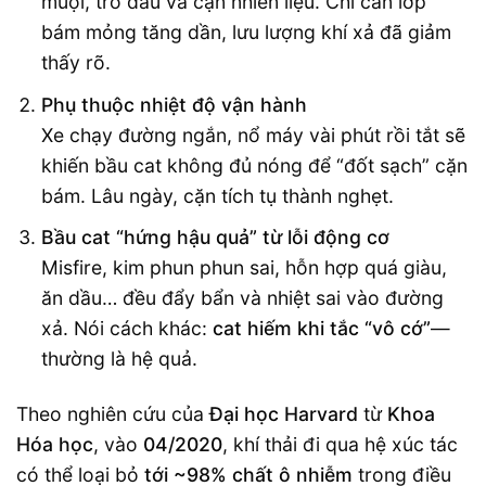
muội, tro dầu và cặn nhiên liệu. Chỉ cần lớp
bám mỏng tăng dần, lưu lượng khí xả đã giảm
thấy rõ.
Phụ thuộc nhiệt độ vận hành
Xe chạy đường ngắn, nổ máy vài phút rồi tắt sẽ
khiến bầu cat không đủ nóng để “đốt sạch” cặn
bám. Lâu ngày, cặn tích tụ thành nghẹt.
Bầu cat “hứng hậu quả” từ lỗi động cơ
Misfire, kim phun phun sai, hỗn hợp quá giàu,
ăn dầu… đều đẩy bẩn và nhiệt sai vào đường
xả. Nói cách khác:
cat hiếm khi tắc “vô cớ”
—
thường là hệ quả.
Theo nghiên cứu của
Đại học Harvard
từ
Khoa
Hóa học
, vào
04/2020
, khí thải đi qua hệ xúc tác
có thể loại bỏ
tới ~98% chất ô nhiễm
trong điều