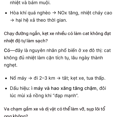
nhiệt và bám muội.
Hòa khí quá nghèo → NOx tăng, nhiệt cháy cao
→ hại hệ xả theo thời gian.
Chạy đường ngắn, kẹt xe nhiều có làm cat không đạt
nhiệt độ tự làm sạch?
Có
—đây là nguyên nhân phổ biến ở xe đô thị: cat
không đủ nhiệt làm cặn tích tụ, lâu ngày thành
nghẹt.
Nổ máy → đi 2–3 km → tắt; kẹt xe, tua thấp.
Dấu hiệu:
ì máy và hao xăng tăng chậm
, đôi
lúc mùi xả nồng khi “đạp mạnh”.
Va chạm gầm xe và dị vật có thể làm vỡ, sụp lõi tổ
ong không?