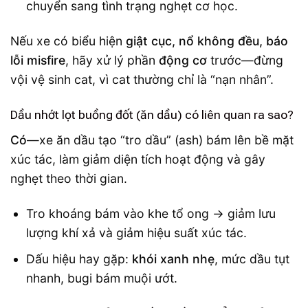
chuyển sang tình trạng nghẹt cơ học.
Nếu xe có biểu hiện
giật cục, nổ không đều, báo
lỗi misfire
, hãy xử lý phần
động cơ
trước—đừng
vội vệ sinh cat, vì cat thường chỉ là “nạn nhân”.
Dầu nhớt lọt buồng đốt (ăn dầu) có liên quan ra sao?
Có
—xe ăn dầu tạo “tro dầu” (ash) bám lên bề mặt
xúc tác, làm giảm diện tích hoạt động và gây
nghẹt theo thời gian.
Tro khoáng bám vào khe tổ ong → giảm lưu
lượng khí xả và giảm hiệu suất xúc tác.
Dấu hiệu hay gặp:
khói xanh nhẹ
, mức dầu tụt
nhanh, bugi bám muội ướt.