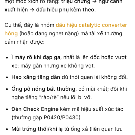
một móc xích rõ ràng:
triệu chứng → ngữ cảnh
xuất hiện → dấu hiệu phụ kèm theo
.
Cụ thể, đây là nhóm
dấu hiệu catalytic converter
hỏng
(hoặc đang nghẹt nặng) mà tài xế thường
cảm nhận được:
Ì máy rõ khi đạp ga
, nhất là lên dốc hoặc vượt
xe: máy gằn nhưng xe không vọt.
Hao xăng tăng dần
dù thói quen lái không đổi.
Ống pô nóng bất thường
, có mùi khét; đôi khi
nghe tiếng “rào/rè” nếu lõi bị vỡ.
Đèn Check Engine
kèm mã hiệu suất xúc tác
(thường gặp P0420/P0430).
Mùi trứng thối/khí lạ
từ ống xả (liên quan lưu