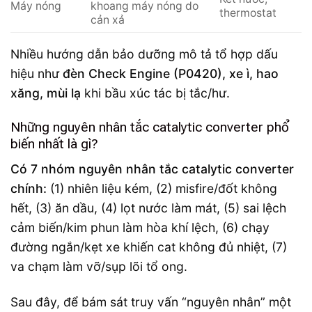
Máy nóng
khoang máy nóng do
thermostat
cản xả
Nhiều hướng dẫn bảo dưỡng mô tả tổ hợp dấu
hiệu như
đèn Check Engine (P0420), xe ì, hao
xăng, mùi lạ
khi bầu xúc tác bị tắc/hư.
Những nguyên nhân tắc catalytic converter phổ
biến nhất là gì?
Có 7 nhóm nguyên nhân tắc catalytic converter
chính:
(1) nhiên liệu kém, (2) misfire/đốt không
hết, (3) ăn dầu, (4) lọt nước làm mát, (5) sai lệch
cảm biến/kim phun làm hòa khí lệch, (6) chạy
đường ngắn/kẹt xe khiến cat không đủ nhiệt, (7)
va chạm làm vỡ/sụp lõi tổ ong.
Sau đây, để bám sát truy vấn “nguyên nhân” một