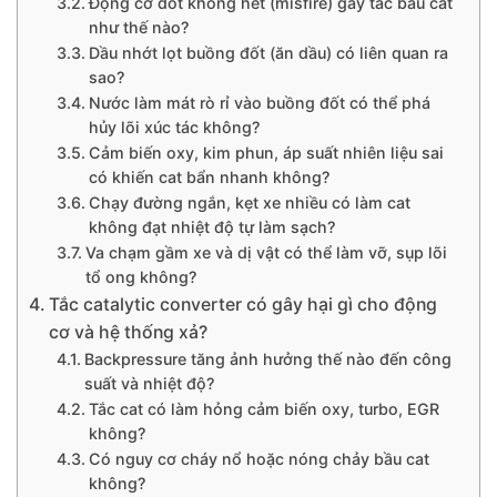
Động cơ đốt không hết (misfire) gây tắc bầu cat
như thế nào?
Dầu nhớt lọt buồng đốt (ăn dầu) có liên quan ra
sao?
Nước làm mát rò rỉ vào buồng đốt có thể phá
hủy lõi xúc tác không?
Cảm biến oxy, kim phun, áp suất nhiên liệu sai
có khiến cat bẩn nhanh không?
Chạy đường ngắn, kẹt xe nhiều có làm cat
không đạt nhiệt độ tự làm sạch?
Va chạm gầm xe và dị vật có thể làm vỡ, sụp lõi
tổ ong không?
Tắc catalytic converter có gây hại gì cho động
cơ và hệ thống xả?
Backpressure tăng ảnh hưởng thế nào đến công
suất và nhiệt độ?
Tắc cat có làm hỏng cảm biến oxy, turbo, EGR
không?
Có nguy cơ cháy nổ hoặc nóng chảy bầu cat
không?