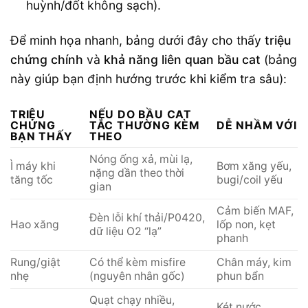
huỳnh/đốt không sạch).
Để minh họa nhanh, bảng dưới đây cho thấy
triệu
chứng chính
và
khả năng liên quan bầu cat
(bảng
này giúp bạn định hướng trước khi kiểm tra sâu):
TRIỆU
NẾU DO BẦU CAT
CHỨNG
TẮC THƯỜNG KÈM
DỄ NHẦM VỚI
BẠN THẤY
THEO
Nóng ống xả, mùi lạ,
Ì máy khi
Bơm xăng yếu,
nặng dần theo thời
tăng tốc
bugi/coil yếu
gian
Cảm biến MAF,
Đèn lỗi khí thải/P0420,
Hao xăng
lốp non, kẹt
dữ liệu O2 “lạ”
phanh
Rung/giật
Có thể kèm misfire
Chân máy, kim
nhẹ
(nguyên nhân gốc)
phun bẩn
Quạt chạy nhiều,
Két nước,