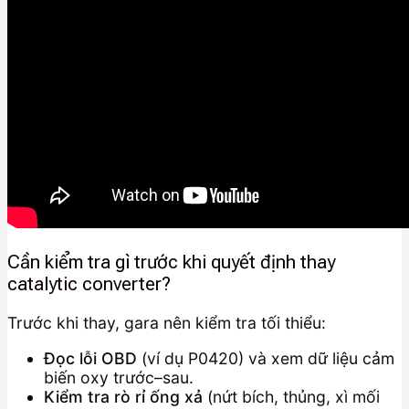
Cần kiểm tra gì trước khi quyết định thay
catalytic converter?
Trước khi thay, gara nên kiểm tra tối thiểu:
Đọc lỗi OBD
(ví dụ P0420) và xem dữ liệu cảm
biến oxy trước–sau.
Kiểm tra rò rỉ ống xả
(nứt bích, thủng, xì mối