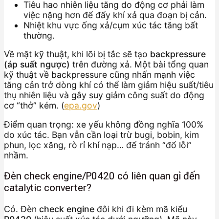
Tiêu hao nhiên liệu tăng do động cơ phải làm
việc nặng hơn để đẩy khí xả qua đoạn bị cản.
Nhiệt khu vực ống xả/cụm xúc tác tăng bất
thường.
Về mặt kỹ thuật, khi lõi bị tắc sẽ tạo
backpressure
(áp suất ngược)
trên đường xả. Một bài tổng quan
kỹ thuật về backpressure cũng nhấn mạnh việc
tăng cản trở dòng khí có thể làm giảm hiệu suất/tiêu
thụ nhiên liệu và gây suy giảm công suất do động
cơ “thở” kém. (
epa.gov
)
Điểm quan trọng: xe yếu không đồng nghĩa 100%
do xúc tác. Bạn vẫn cần loại trừ bugi, bobin, kim
phun, lọc xăng, rò rỉ khí nạp… để tránh “đổ lỗi”
nhầm.
Đèn check engine/P0420 có liên quan gì đến
catalytic converter?
Có. Đèn
check engine
đôi khi đi kèm mã kiểu