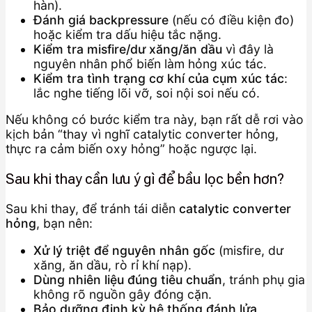
hàn).
Đánh giá backpressure
(nếu có điều kiện đo)
hoặc kiểm tra dấu hiệu tắc nặng.
Kiểm tra misfire/dư xăng/ăn dầu
vì đây là
nguyên nhân phổ biến làm hỏng xúc tác.
Kiểm tra tình trạng cơ khí của cụm xúc tác
:
lắc nghe tiếng lõi vỡ, soi nội soi nếu có.
Nếu không có bước kiểm tra này, bạn rất dễ rơi vào
kịch bản “thay vì nghĩ catalytic converter hỏng,
thực ra cảm biến oxy hỏng” hoặc ngược lại.
Sau khi thay cần lưu ý gì để bầu lọc bền hơn?
Sau khi thay, để tránh tái diễn
catalytic converter
hỏng
, bạn nên:
Xử lý triệt để nguyên nhân gốc
(misfire, dư
xăng, ăn dầu, rò rỉ khí nạp).
Dùng nhiên liệu đúng tiêu chuẩn
, tránh phụ gia
không rõ nguồn gây đóng cặn.
Bảo dưỡng định kỳ hệ thống đánh lửa