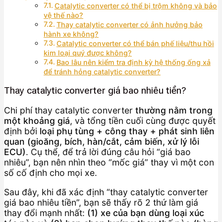
Catalytic converter có thể bị trộm không và bảo
vệ thế nào?
Thay catalytic converter có ảnh hưởng bảo
hành xe không?
Catalytic converter có thể bán phế liệu/thu hồi
kim loại quý được không?
Bao lâu nên kiểm tra định kỳ hệ thống ống xả
để tránh hỏng catalytic converter?
Thay catalytic converter giá bao nhiêu tiền?
Chi phí thay catalytic converter
thường nằm trong
một khoảng giá
, và tổng tiền cuối cùng được quyết
định bởi
loại phụ tùng + công thay + phát sinh liên
quan (gioăng, bích, hàn/cắt, cảm biến, xử lý lỗi
ECU)
. Cụ thể, để trả lời đúng câu hỏi “giá bao
nhiêu”, bạn nên nhìn theo “mốc giá” thay vì một con
số cố định cho mọi xe.
Sau đây, khi đã xác định “thay catalytic converter
giá bao nhiêu tiền”, bạn sẽ thấy rõ 2 thứ làm giá
thay đổi mạnh nhất:
(1) xe của bạn dùng loại xúc