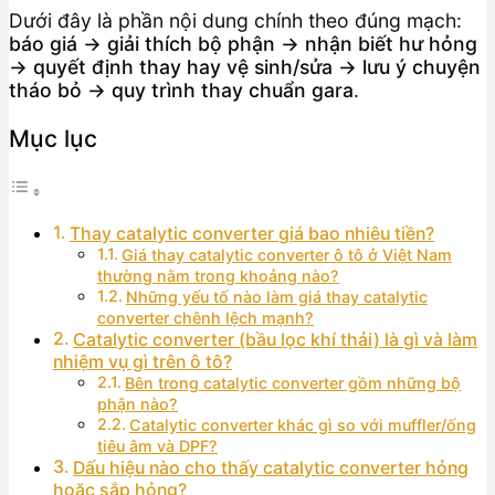
Dưới đây là phần nội dung chính theo đúng mạch:
báo giá → giải thích bộ phận → nhận biết hư hỏng
→ quyết định thay hay vệ sinh/sửa → lưu ý chuyện
tháo bỏ → quy trình thay chuẩn gara
.
Mục lục
Thay catalytic converter giá bao nhiêu tiền?
Giá thay catalytic converter ô tô ở Việt Nam
thường nằm trong khoảng nào?
Những yếu tố nào làm giá thay catalytic
converter chênh lệch mạnh?
Catalytic converter (bầu lọc khí thải) là gì và làm
nhiệm vụ gì trên ô tô?
Bên trong catalytic converter gồm những bộ
phận nào?
Catalytic converter khác gì so với muffler/ống
tiêu âm và DPF?
Dấu hiệu nào cho thấy catalytic converter hỏng
hoặc sắp hỏng?