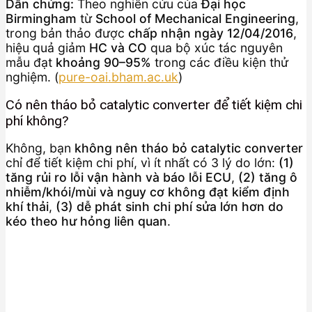
Dẫn chứng:
Theo nghiên cứu của
Đại học
Birmingham
từ
School of Mechanical Engineering
,
trong bản thảo được
chấp nhận ngày 12/04/2016
,
hiệu quả giảm
HC và CO
qua bộ xúc tác nguyên
mẫu đạt
khoảng 90–95%
trong các điều kiện thử
nghiệm. (
pure-oai.bham.ac.uk
)
Có nên tháo bỏ catalytic converter để tiết kiệm chi
phí không?
Không, bạn
không nên tháo bỏ catalytic converter
chỉ để tiết kiệm chi phí, vì ít nhất có 3 lý do lớn:
(1)
tăng rủi ro lỗi vận hành và báo lỗi ECU
,
(2) tăng ô
nhiễm/khói/mùi và nguy cơ không đạt kiểm định
khí thải
,
(3) dễ phát sinh chi phí sửa lớn hơn do
kéo theo hư hỏng liên quan
.