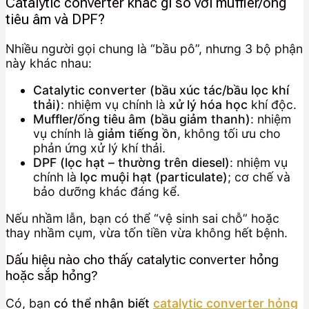
Catalytic converter khác gì so với muffler/ống
tiêu âm và DPF?
Nhiều người gọi chung là “bầu pô”, nhưng 3 bộ phận
này khác nhau:
Catalytic converter (bầu xúc tác/bầu lọc khí
thải)
: nhiệm vụ chính là
xử lý hóa học
khí độc.
Muffler/ống tiêu âm (bầu giảm thanh)
: nhiệm
vụ chính là
giảm tiếng ồn
, không tối ưu cho
phản ứng xử lý khí thải.
DPF (lọc hạt – thường trên diesel)
: nhiệm vụ
chính là
lọc muội hạt (particulate)
; cơ chế và
bảo dưỡng khác đáng kể.
Nếu nhầm lẫn, bạn có thể “vệ sinh sai chỗ” hoặc
thay nhầm cụm, vừa tốn tiền vừa không hết bệnh.
Dấu hiệu nào cho thấy catalytic converter hỏng
hoặc sắp hỏng?
Có, bạn
có thể nhận biết
catalytic converter hỏng