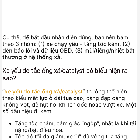
Cụ thể, để bắt đầu nhận diện đúng, bạn nên bám
theo 3 nhóm:
(1) xe chạy yếu – tăng tốc kém
,
(2)
đèn báo lỗi và dữ liệu OBD
,
(3) mùi/tiếng/nhiệt bất
thường ở hệ thống xả
.
Xe yếu do tắc ống xả/catalyst có biểu hiện ra
sao?
“
xe yếu do tắc ống xả/catalyst
” thường thể hiện
theo kiểu
mất lực ở dải tua cao
, càng đạp càng
không vọt, dễ hụt hơi khi lên dốc hoặc vượt xe. Một
số dấu hiệu đi kèm:
Tăng tốc chậm, cảm giác “ngộp”, nhất là khi tải
nặng/bật điều hòa.
Tốc độ tối đa giảm, xe “lì” dù vòng tua tăng.