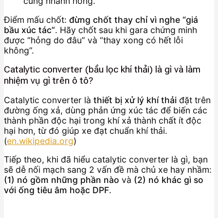
cũng nhanh hỏng.
Điểm mấu chốt:
đừng chốt thay chỉ vì nghe “giá
bầu xúc tác”
. Hãy chốt sau khi gara chứng minh
được “hỏng do đâu” và “thay xong có hết lỗi
không”.
Catalytic converter (bầu lọc khí thải) là gì và làm
nhiệm vụ gì trên ô tô?
Catalytic converter là
thiết bị xử lý khí thải
đặt trên
đường ống xả, dùng phản ứng xúc tác để biến các
thành phần độc hại trong khí xả thành chất ít độc
hại hơn, từ đó giúp xe đạt chuẩn khí thải.
(
en.wikipedia.org
)
Tiếp theo, khi đã hiểu catalytic converter là gì, bạn
sẽ dễ nối mạch sang 2 vấn đề mà chủ xe hay nhầm:
(1) nó gồm những phần nào
và
(2) nó khác gì so
với ống tiêu âm hoặc DPF
.