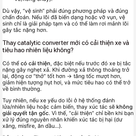
Dù vậy, “vệ sinh” phải đúng phương pháp và đúng
chẩn đoán. Nếu lõi đã biến dạng hoặc vỡ vụn, vệ
sinh chỉ là giải pháp tạm và có thể làm rơi mảnh lõi
gây tắc nặng hơn.
Thay catalytic converter mới có cải thiện xe và
tiêu hao nhiên liệu không?
Có thể
có cải thiện
, đặc biệt nếu trước đó xe bị tắc
nặng gây nghẹt xả. Khi đường xả thông thoáng trở
lại, động cơ “thở” tốt hơn → tăng tốc mượt hơn,
giảm hiện tượng hụt hơi, và mức tiêu hao có thể trở
về bình thường.
Tuy nhiên, nếu xe yếu do lỗi ở hệ thống đánh
lửa/nhiên liệu hoặc cảm biến, thay xúc tác sẽ
không
giải quyết tận gốc
. Vì thế, “cải thiện” chỉ bền khi bạn
xử lý đúng nguyên nhân khiến xúc tác bị hại (dư
xăng, misfire, ăn dầu…).