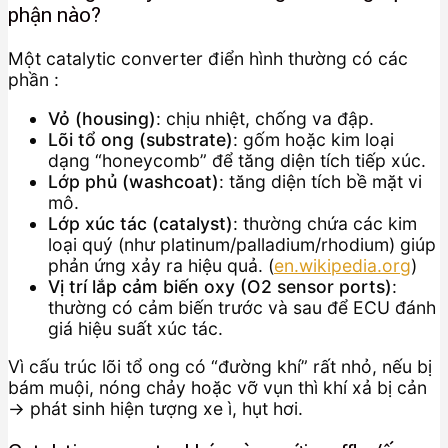
phận nào?
Một catalytic converter điển hình thường có các
phần :
Vỏ (housing)
: chịu nhiệt, chống va đập.
Lõi tổ ong (substrate)
: gốm hoặc kim loại
dạng “honeycomb” để tăng diện tích tiếp xúc.
Lớp phủ (washcoat)
: tăng diện tích bề mặt vi
mô.
Lớp xúc tác (catalyst)
: thường chứa các kim
loại quý (như platinum/palladium/rhodium) giúp
phản ứng xảy ra hiệu quả. (
en.wikipedia.org
)
Vị trí lắp cảm biến oxy (O2 sensor ports)
:
thường có cảm biến trước và sau để ECU đánh
giá hiệu suất xúc tác.
Vì cấu trúc lõi tổ ong có “đường khí” rất nhỏ, nếu bị
bám muội, nóng chảy hoặc vỡ vụn thì khí xả bị cản
→ phát sinh hiện tượng xe ì, hụt hơi.