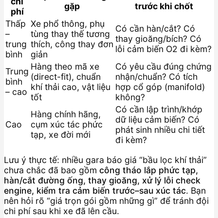
chi
gặp
trước khi chốt
phí
Thấp
Xe phổ thông, phụ
Có cần hàn/cắt? Có
–
tùng thay thế tương
thay gioăng/bích? Có
trung
thích, công thay đơn
lỗi cảm biến O2 đi kèm?
bình
giản
Hàng theo mã xe
Có yêu cầu đúng chứng
Trung
(direct-fit), chuẩn
nhận/chuẩn? Có tích
bình
khí thải cao, vật liệu
hợp cổ góp (manifold)
– cao
tốt
không?
Có cần lập trình/khớp
Hàng chính hãng,
dữ liệu cảm biến? Có
Cao
cụm xúc tác phức
phát sinh nhiều chi tiết
tạp, xe đời mới
đi kèm?
Lưu ý thực tế: nhiều gara báo giá “bầu lọc khí thải”
chưa chắc đã bao gồm
công tháo lắp phức tạp,
hàn/cắt đường ống, thay gioăng, xử lý lỗi check
engine, kiểm tra cảm biến trước–sau xúc tác
. Bạn
nên hỏi rõ “giá trọn gói gồm những gì” để tránh đội
chi phí sau khi xe đã lên cầu.