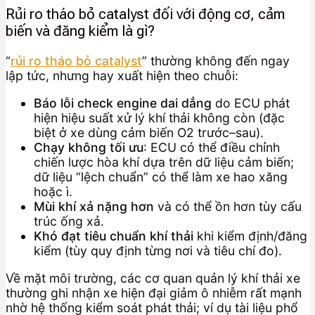
Rủi ro tháo bỏ catalyst đối với động cơ, cảm
biến và đăng kiểm là gì?
“
rủi ro tháo bỏ catalyst
” thường không đến ngay
lập tức, nhưng hay xuất hiện theo chuỗi:
Báo lỗi check engine dai dẳng
do ECU phát
hiện hiệu suất xử lý khí thải không còn (đặc
biệt ở xe dùng cảm biến O2 trước–sau).
Chạy không tối ưu
: ECU có thể điều chỉnh
chiến lược hòa khí dựa trên dữ liệu cảm biến;
dữ liệu “lệch chuẩn” có thể làm xe hao xăng
hoặc ì.
Mùi khí xả nặng hơn
và có thể ồn hơn tùy cấu
trúc ống xả.
Khó đạt tiêu chuẩn khí thải
khi kiểm định/đăng
kiểm (tùy quy định từng nơi và tiêu chí đo).
Về mặt môi trường, các cơ quan quản lý khí thải xe
thường ghi nhận xe hiện đại giảm ô nhiễm rất mạnh
nhờ hệ thống kiểm soát phát thải; ví dụ tài liệu phổ