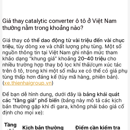
Giá thay catalytic converter ô tô ở Việt Nam
thường nằm trong khoảng nào?
Giá thay
có thể dao động từ vài triệu đến vài chục
triệu
, tùy dòng xe và chất lượng phụ tùng. Một số
nguồn thông tin tại Việt Nam ghi nhận mức tham
khảo dạng “khung giá” khoảng
20–40 triệu
cho
nhiều trường hợp thay bộ lọc khí thải/cụm xúc tác
trên ô tô, trong khi một số mẫu xe có thể có giá phụ
tùng thấp hơn đáng kể (tùy mã hàng, phiên bản).
(
xe.thienhaigroup.vn
)
Để bạn dễ hình dung, dưới đây là
bảng khái quát
các “tầng giá” phổ biến
(bảng này mô tả các kịch
bản thường gặp khi đi gara, không phải báo giá cố
định cho mọi xe):
Tầng
Kịch bản thường
Điểm cần kiểm tra