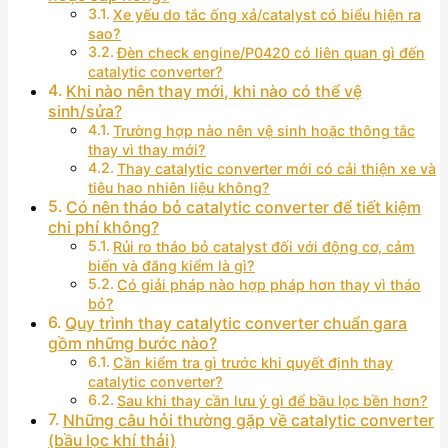
Xe yếu do tắc ống xả/catalyst có biểu hiện ra
sao?
Đèn check engine/P0420 có liên quan gì đến
catalytic converter?
Khi nào nên thay mới, khi nào có thể vệ
sinh/sửa?
Trường hợp nào nên vệ sinh hoặc thông tắc
thay vì thay mới?
Thay catalytic converter mới có cải thiện xe và
tiêu hao nhiên liệu không?
Có nên tháo bỏ catalytic converter để tiết kiệm
chi phí không?
Rủi ro tháo bỏ catalyst đối với động cơ, cảm
biến và đăng kiểm là gì?
Có giải pháp nào hợp pháp hơn thay vì tháo
bỏ?
Quy trình thay catalytic converter chuẩn gara
gồm những bước nào?
Cần kiểm tra gì trước khi quyết định thay
catalytic converter?
Sau khi thay cần lưu ý gì để bầu lọc bền hơn?
Những câu hỏi thường gặp về catalytic converter
(bầu lọc khí thải)