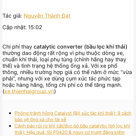
Tác giả:
Nguyễn Thành Đạt
Cập nhật: 15:02
Chi phí thay
catalytic converter (bầu lọc khí thải)
thường dao động rất rộng vì phụ thuộc dòng xe,
chuẩn khí thải, loại phụ tùng (chính hãng hay thay
thế) và tình trạng hệ thống ống xả. Với xe phổ
thông, nhiều trường hợp giá có thể nằm ở mức “vừa
phải”, nhưng với xe dùng cụm xúc tác phức tạp
hoặc hàng hãng, tổng chi phí có thể tăng mạnh.
(
xe.thienhaigroup.vn
)
Phòng tránh hỏng Catalyst (Bộ xúc tác khí thải): 9 cách
bảo vệ ống xả cho tài xế
Cảnh báo rủi ro khi cắt/đục bỏ bầu catalytic (bộ lọc khí
thải): Hậu quả, lỗi P0420 & nguy cơ trượt đăng kiểm