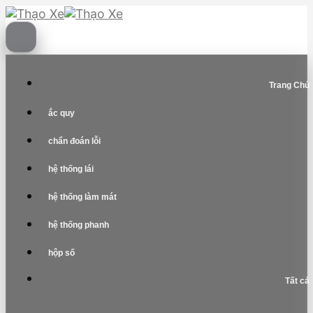
Skip
to
content
Trang Chủ
ắc quy
chẩn đoán lỗi
hệ thống lái
hệ thống làm mát
hệ thống phanh
hộp số
Tất cả