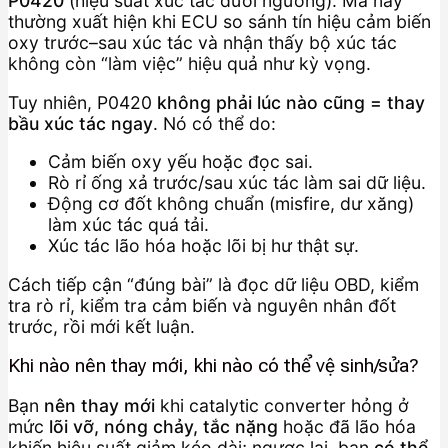
P0420
(hiệu suất xúc tác dưới ngưỡng). Mã này
thường xuất hiện khi ECU so sánh tín hiệu cảm biến
oxy trước–sau xúc tác và nhận thấy bộ xúc tác
không còn “làm việc” hiệu quả như kỳ vọng.
Tuy nhiên, P0420
không phải lúc nào cũng = thay
bầu xúc tác ngay
. Nó có thể do:
Cảm biến oxy yếu hoặc đọc sai.
Rò rỉ ống xả trước/sau xúc tác làm sai dữ liệu.
Động cơ đốt không chuẩn (misfire, dư xăng)
làm xúc tác quá tải.
Xúc tác lão hóa hoặc lõi bị hư thật sự.
Cách tiếp cận “đúng bài” là đọc dữ liệu OBD, kiểm
tra rò rỉ, kiểm tra cảm biến và nguyên nhân đốt
trước, rồi mới kết luận.
Khi nào nên thay mới, khi nào có thể vệ sinh/sửa?
Bạn
nên thay mới
khi catalytic converter hỏng ở
mức
lõi vỡ, nóng chảy, tắc nặng
hoặc đã lão hóa
khiến hiệu suất giảm kéo dài; ngược lại, bạn
có thể