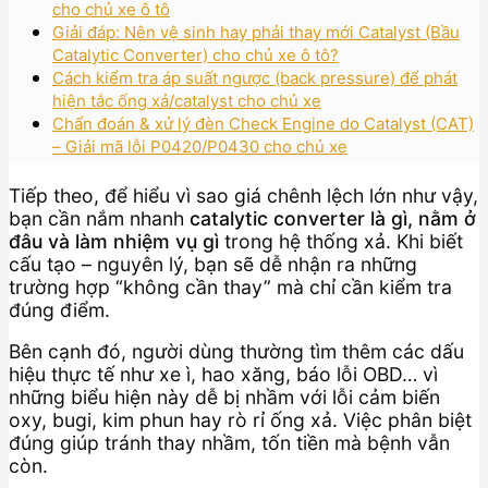
cho chủ xe ô tô
Giải đáp: Nên vệ sinh hay phải thay mới Catalyst (Bầu
Catalytic Converter) cho chủ xe ô tô?
Cách kiểm tra áp suất ngược (back pressure) để phát
hiện tắc ống xả/catalyst cho chủ xe
Chẩn đoán & xử lý đèn Check Engine do Catalyst (CAT)
– Giải mã lỗi P0420/P0430 cho chủ xe
Tiếp theo, để hiểu vì sao giá chênh lệch lớn như vậy,
bạn cần nắm nhanh
catalytic converter là gì, nằm ở
đâu và làm nhiệm vụ gì
trong hệ thống xả. Khi biết
cấu tạo – nguyên lý, bạn sẽ dễ nhận ra những
trường hợp “không cần thay” mà chỉ cần kiểm tra
đúng điểm.
Bên cạnh đó, người dùng thường tìm thêm các dấu
hiệu thực tế như xe ì, hao xăng, báo lỗi OBD… vì
những biểu hiện này dễ bị nhầm với lỗi cảm biến
oxy, bugi, kim phun hay rò rỉ ống xả. Việc phân biệt
đúng giúp tránh thay nhầm, tốn tiền mà bệnh vẫn
còn.