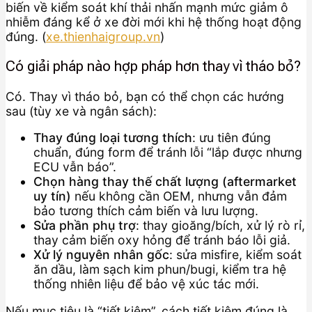
biến về kiểm soát khí thải nhấn mạnh mức giảm ô
nhiễm đáng kể ở xe đời mới khi hệ thống hoạt động
đúng. (
xe.thienhaigroup.vn
)
Có giải pháp nào hợp pháp hơn thay vì tháo bỏ?
Có. Thay vì tháo bỏ, bạn có thể chọn các hướng
sau (tùy xe và ngân sách):
Thay đúng loại tương thích
: ưu tiên đúng
chuẩn, đúng form để tránh lỗi “lắp được nhưng
ECU vẫn báo”.
Chọn hàng thay thế chất lượng (aftermarket
uy tín)
nếu không cần OEM, nhưng vẫn đảm
bảo tương thích cảm biến và lưu lượng.
Sửa phần phụ trợ
: thay gioăng/bích, xử lý rò rỉ,
thay cảm biến oxy hỏng để tránh báo lỗi giả.
Xử lý nguyên nhân gốc
: sửa misfire, kiểm soát
ăn dầu, làm sạch kim phun/bugi, kiểm tra hệ
thống nhiên liệu để bảo vệ xúc tác mới.
Nếu mục tiêu là “tiết kiệm”, cách tiết kiệm đúng là