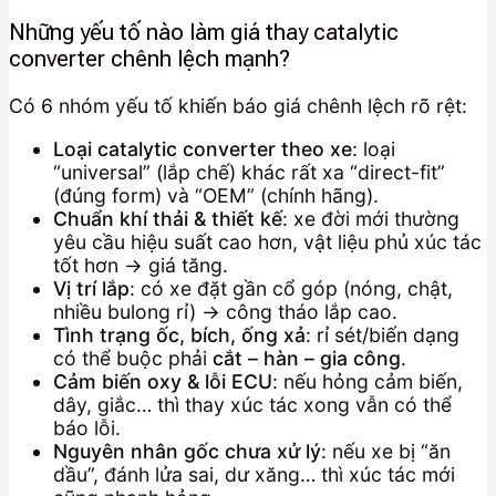
Những yếu tố nào làm giá thay catalytic
converter chênh lệch mạnh?
Có 6 nhóm yếu tố khiến báo giá chênh lệch rõ rệt:
Loại catalytic converter theo xe
: loại
“universal” (lắp chế) khác rất xa “direct-fit”
(đúng form) và “OEM” (chính hãng).
Chuẩn khí thải & thiết kế
: xe đời mới thường
yêu cầu hiệu suất cao hơn, vật liệu phủ xúc tác
tốt hơn → giá tăng.
Vị trí lắp
: có xe đặt gần cổ góp (nóng, chật,
nhiều bulong rỉ) → công tháo lắp cao.
Tình trạng ốc, bích, ống xả
: rỉ sét/biến dạng
có thể buộc phải
cắt – hàn – gia công
.
Cảm biến oxy & lỗi ECU
: nếu hỏng cảm biến,
dây, giắc… thì thay xúc tác xong vẫn có thể
báo lỗi.
Nguyên nhân gốc chưa xử lý
: nếu xe bị “ăn
dầu”, đánh lửa sai, dư xăng… thì xúc tác mới