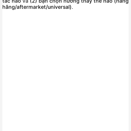
tác nào
và
(2) bạn chọn hướng thay thế nào (hàng
hãng/aftermarket/universal)
.