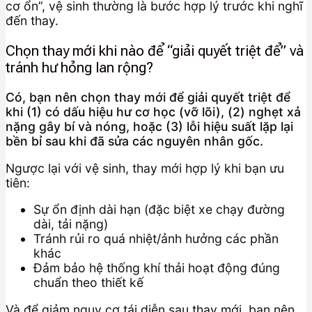
cơ ổn”, vệ sinh thường là bước hợp lý trước khi nghĩ
đến thay.
Chọn thay mới khi nào để “giải quyết triệt để” và
tránh hư hỏng lan rộng?
Có, bạn nên chọn thay mới để giải quyết triệt để
khi (1) có dấu hiệu hư cơ học (vỡ lõi), (2) nghẹt xả
nặng gây bí và nóng, hoặc (3) lỗi hiệu suất lặp lại
bền bỉ sau khi đã sửa các nguyên nhân gốc.
Ngược lại với vệ sinh, thay mới hợp lý khi bạn ưu
tiên:
Sự ổn định dài hạn (đặc biệt xe chạy đường
dài, tải nặng)
Tránh rủi ro quá nhiệt/ảnh hưởng các phần
khác
Đảm bảo hệ thống khí thải hoạt động đúng
chuẩn theo thiết kế
Và để giảm nguy cơ tái diễn sau thay mới, bạn nên