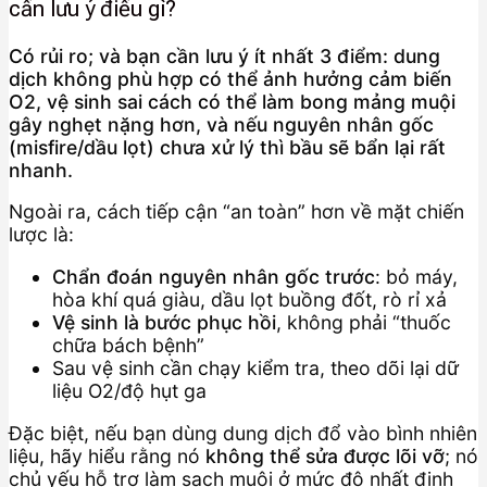
cần lưu ý điều gì?
Có rủi ro; và bạn cần lưu ý ít nhất 3 điểm: dung
dịch không phù hợp có thể ảnh hưởng cảm biến
O2, vệ sinh sai cách có thể làm bong mảng muội
gây nghẹt nặng hơn, và nếu nguyên nhân gốc
(misfire/dầu lọt) chưa xử lý thì bầu sẽ bẩn lại rất
nhanh.
Ngoài ra, cách tiếp cận “an toàn” hơn về mặt chiến
lược là:
Chẩn đoán nguyên nhân gốc trước
: bỏ máy,
hòa khí quá giàu, dầu lọt buồng đốt, rò rỉ xả
Vệ sinh là bước phục hồi
, không phải “thuốc
chữa bách bệnh”
Sau vệ sinh cần chạy kiểm tra, theo dõi lại dữ
liệu O2/độ hụt ga
Đặc biệt, nếu bạn dùng dung dịch đổ vào bình nhiên
liệu, hãy hiểu rằng nó
không thể sửa được lõi vỡ
; nó
chủ yếu hỗ trợ làm sạch muội ở mức độ nhất định