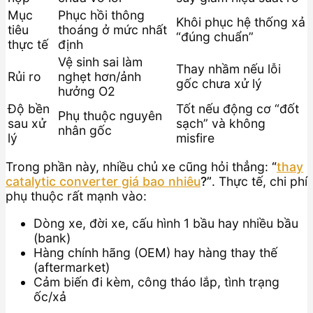
Mục
Phục hồi thông
Khôi phục hệ thống xả
tiêu
thoáng ở mức nhất
“đúng chuẩn”
thực tế
định
Vệ sinh sai làm
Thay nhầm nếu lỗi
Rủi ro
nghẹt hơn/ảnh
gốc chưa xử lý
hưởng O2
Độ bền
Tốt nếu động cơ “đốt
Phụ thuộc nguyên
sau xử
sạch” và không
nhân gốc
lý
misfire
Trong phần này, nhiều chủ xe cũng hỏi thẳng:
“
thay
catalytic converter giá bao nhiêu
?”
. Thực tế, chi phí
phụ thuộc rất mạnh vào:
Dòng xe, đời xe, cấu hình 1 bầu hay nhiều bầu
(bank)
Hàng chính hãng (OEM) hay hàng thay thế
(aftermarket)
Cảm biến đi kèm, công tháo lắp, tình trạng
ốc/xả