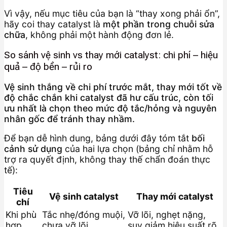
Vì vậy, nếu mục tiêu của bạn là “thay xong phải ổn”,
hãy coi thay catalyst là
một phần trong chuỗi sửa
chữa
, không phải một hành động đơn lẻ.
So sánh vệ sinh vs thay mới catalyst: chi phí – hiệu
quả – độ bền – rủi ro
Vệ sinh thắng về chi phí trước mắt, thay mới tốt về
độ chắc chắn khi catalyst đã hư cấu trúc, còn tối
ưu nhất là chọn theo mức độ tắc/hỏng và nguyên
nhân gốc để tránh thay nhầm.
Để bạn dễ hình dung, bảng dưới đây tóm tắt
bối
cảnh sử dụng
của hai lựa chọn (bảng chỉ nhằm hỗ
trợ ra quyết định, không thay thế chẩn đoán thực
tế):
Tiêu
Vệ sinh catalyst
Thay mới catalyst
chí
Khi phù
Tắc nhẹ/đóng muội,
Vỡ lõi, nghẹt nặng,
hợp
chưa vỡ lõi
suy giảm hiệu suất rõ