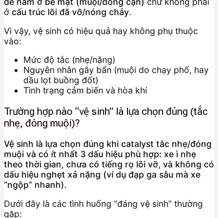
đề nằm ở bề mặt (muội/đóng cặn)
chứ không phải
ở
cấu trúc lõi đã vỡ/nóng chảy
.
Vì vậy, vệ sinh có hiệu quả hay không phụ thuộc
vào:
Mức độ tắc (nhẹ/nặng)
Nguyên nhân gây bẩn (muội do chạy phố, hay
dầu lọt buồng đốt)
Tình trạng cảm biến và hòa khí
Trường hợp nào “vệ sinh” là lựa chọn đúng (tắc
nhẹ, đóng muội)?
Vệ sinh là lựa chọn đúng khi catalyst tắc nhẹ/đóng
muội và có ít nhất 3 dấu hiệu phù hợp: xe ì nhẹ
theo thời gian, chưa có tiếng rọ lõi vỡ, và không có
dấu hiệu nghẹt xả nặng (ví dụ đạp ga sâu mà xe
“ngộp” nhanh).
Dưới đây là các tình huống “đáng vệ sinh” thường
gặp: