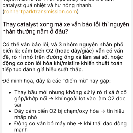
catalyst quá nhiệt và hư hỏng nhanh.
(
rohnertparktransmission.com
)
Thay catalyst xong mà xe vẫn báo lỗi thì nguyên
nhân thường nằm ở đâu?
Có thể vẫn báo lỗi; và 3 nhóm nguyên nhân phổ
biến là: cảm biến O2 (hoặc dây/giắc) vẫn có vấn
đề, rò rỉ nhỏ trên đường ống xả làm sai số, hoặc
động cơ còn lỗi hòa khí/misfire khiến thuật toán
tiếp tục đánh giá hiệu suất thấp.
Để minh họa, đây là các “điểm mù” hay gặp:
Thay bầu mới nhưng
không xử lý rò rỉ xả
ở cổ
góp/khớp nối → khí ngoài lọt vào làm O2 đọc
sai
Dây cảm biến O2 bị chạm/oxy hóa → tín hiệu
nhấp nhô
Động cơ vẫn bỏ máy nhẹ → khí thải dao động
mạnh