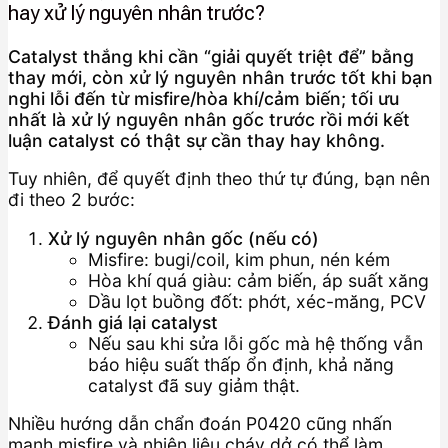
hay xử lý nguyên nhân trước?
Catalyst thắng khi cần “giải quyết triệt để” bằng
thay mới, còn xử lý nguyên nhân trước tốt khi bạn
nghi lỗi đến từ misfire/hòa khí/cảm biến; tối ưu
nhất là xử lý nguyên nhân gốc trước rồi mới kết
luận catalyst có thật sự cần thay hay không.
Tuy nhiên, để quyết định theo thứ tự đúng, bạn nên
đi theo 2 bước:
Xử lý nguyên nhân gốc (nếu có)
Misfire: bugi/coil, kim phun, nén kém
Hòa khí quá giàu: cảm biến, áp suất xăng
Dầu lọt buồng đốt: phớt, xéc-măng, PCV
Đánh giá lại catalyst
Nếu sau khi sửa lỗi gốc mà hệ thống vẫn
báo hiệu suất thấp ổn định, khả năng
catalyst đã suy giảm thật.
Nhiều hướng dẫn chẩn đoán P0420 cũng nhấn
mạnh misfire và nhiên liệu cháy dở có thể làm