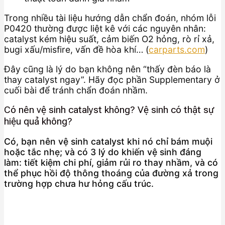
Trong nhiều tài liệu hướng dẫn chẩn đoán, nhóm lỗi
P0420 thường được liệt kê với các nguyên nhân:
catalyst kém hiệu suất, cảm biến O2 hỏng, rò rỉ xả,
bugi xấu/misfire, vấn đề hòa khí… (
carparts.com
)
Đây cũng là lý do bạn không nên “thấy đèn báo là
thay catalyst ngay”. Hãy đọc phần Supplementary ở
cuối bài để tránh chẩn đoán nhầm.
Có nên vệ sinh catalyst không? Vệ sinh có thật sự
hiệu quả không?
Có, bạn nên vệ sinh catalyst khi nó chỉ bám muội
hoặc tắc nhẹ; và có 3 lý do khiến vệ sinh đáng
làm: tiết kiệm chi phí, giảm rủi ro thay nhầm, và có
thể phục hồi độ thông thoáng của đường xả trong
trường hợp chưa hư hỏng cấu trúc.