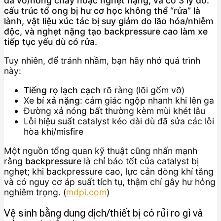
đã vỡ/nóng chảy hoặc nghẹt nặng; và có 3 lý do:
cấu trúc tổ ong bị hư cơ học không thể “rửa” là
lành, vật liệu xúc tác bị suy giảm do lão hóa/nhiễm
độc, và nghẹt nặng tạo backpressure cao làm xe
tiếp tục yếu dù có rửa.
Tuy nhiên, để tránh nhầm, bạn hãy nhớ quá trình
này:
Tiếng rọ lạch cạch
rõ ràng (lõi gốm vỡ)
Xe
bí xả nặng
: cảm giác ngộp nhanh khi lên ga
Đường xả nóng bất thường kèm mùi khét lâu
Lỗi hiệu suất catalyst kéo dài dù đã sửa các lỗi
hòa khí/misfire
Một nguồn tổng quan kỹ thuật cũng nhấn mạnh
rằng
backpressure
là chỉ báo tốt của catalyst bị
nghẹt; khi backpressure cao, lực cản dòng khí tăng
và có nguy cơ áp suất tích tụ, thậm chí gây hư hỏng
nghiêm trọng. (
mdpi.com
)
Vệ sinh bằng dung dịch/thiết bị có rủi ro gì và