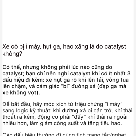
Xe có bị ì máy, hụt ga, hao xăng là do catalyst
không?
Có thể, nhưng không phải lúc nào cũng do
catalyst; bạn chỉ nên nghi catalyst khi có ít nhất 3
dấu hiệu đi kèm: xe hụt ga rõ khi lên tải, vòng tua
lên chậm, và cảm giác “bí” đường xả (đạp ga mà
xe không vọt).
Để bắt đầu, hãy móc xích từ triệu chứng “ì máy”
sang logic kỹ thuật: khi đường xả bị cản trở, khí thải
thoát ra kém, động cơ phải “đẩy” khí thải ra ngoài
nhiều hơn, làm giảm công suất và tăng tiêu hao.
Các dấu hiệu thường đi cùng tình trạng tắc/nghẹt