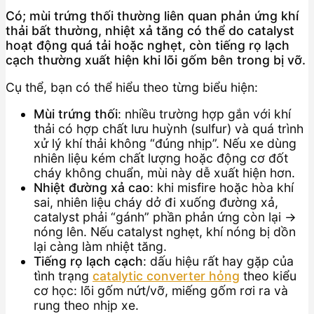
Có; mùi trứng thối thường liên quan phản ứng khí
thải bất thường, nhiệt xả tăng có thể do catalyst
hoạt động quá tải hoặc nghẹt, còn tiếng rọ lạch
cạch thường xuất hiện khi lõi gốm bên trong bị vỡ.
Cụ thể, bạn có thể hiểu theo từng biểu hiện:
Mùi trứng thối
: nhiều trường hợp gắn với khí
thải có hợp chất lưu huỳnh (sulfur) và quá trình
xử lý khí thải không “đúng nhịp”. Nếu xe dùng
nhiên liệu kém chất lượng hoặc động cơ đốt
cháy không chuẩn, mùi này dễ xuất hiện hơn.
Nhiệt đường xả cao
: khi misfire hoặc hòa khí
sai, nhiên liệu cháy dở đi xuống đường xả,
catalyst phải “gánh” phần phản ứng còn lại →
nóng lên. Nếu catalyst nghẹt, khí nóng bị dồn
lại càng làm nhiệt tăng.
Tiếng rọ lạch cạch
: dấu hiệu rất hay gặp của
tình trạng
catalytic converter hỏng
theo kiểu
cơ học: lõi gốm nứt/vỡ, miếng gốm rơi ra và
rung theo nhịp xe.