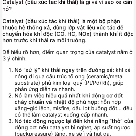
Catalyst (bầu xúc tác khí thải) là gì và vì sao xe cần
nó?
Catalyst (bầu xúc tác khí thải) là một bộ phận
thuộc hệ thống xả, dùng lớp vật liệu xúc tác để
chuyển hóa khí độc (CO, HC, NOx) thành khí ít độc
hơn trước khi thải ra môi trường.
Để hiểu rõ hơn, điểm quan trọng của catalyst nằm ở
3 ý chính:
Nó “xử lý” khí thải ngay trên đường xả
: khí xả
nóng đi qua cấu trúc tổ ong (ceramic/metal
substrate) phủ kim loại quý (Pt/Pd/Rh), giúp
phản ứng diễn ra nhanh.
Nó làm việc hiệu quả nhất khi động cơ đốt
cháy chuẩn và nhiệt độ phù hợp
: hỗn hợp
xăng–gió lệch, misfire, dầu lọt buồng đốt… đều
có thể làm catalyst xuống cấp nhanh.
Nó tác động ngược lại đến khả năng “thở” của
động cơ
: nếu catalyst bị nghẹt, áp suất ngược
(backpressure) tăng, xe sẽ ì và hụt ga.