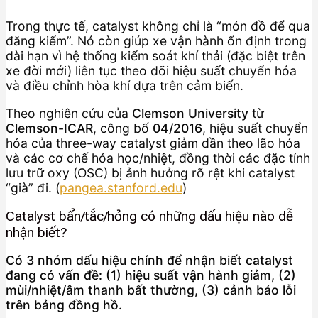
Trong thực tế, catalyst không chỉ là “món đồ để qua
đăng kiểm”. Nó còn giúp xe vận hành ổn định trong
dài hạn vì hệ thống kiểm soát khí thải (đặc biệt trên
xe đời mới) liên tục theo dõi hiệu suất chuyển hóa
và điều chỉnh hòa khí dựa trên cảm biến.
Theo nghiên cứu của
Clemson University
từ
Clemson-ICAR
, công bố
04/2016
, hiệu suất chuyển
hóa của three-way catalyst giảm dần theo lão hóa
và các cơ chế hóa học/nhiệt, đồng thời các đặc tính
lưu trữ oxy (OSC) bị ảnh hưởng rõ rệt khi catalyst
“già” đi. (
pangea.stanford.edu
)
Catalyst bẩn/tắc/hỏng có những dấu hiệu nào dễ
nhận biết?
Có 3 nhóm dấu hiệu chính để nhận biết catalyst
đang có vấn đề: (1) hiệu suất vận hành giảm, (2)
mùi/nhiệt/âm thanh bất thường, (3) cảnh báo lỗi
trên bảng đồng hồ.