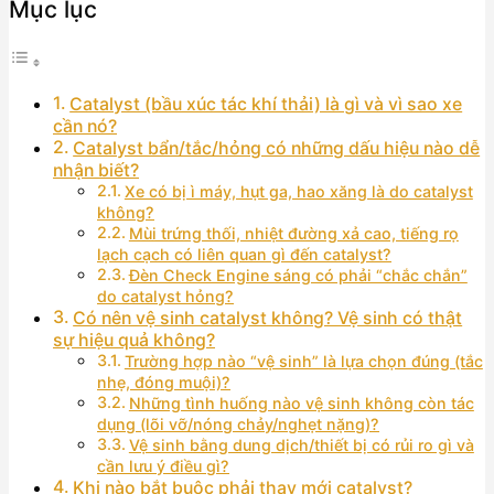
Mục lục
Catalyst (bầu xúc tác khí thải) là gì và vì sao xe
cần nó?
Catalyst bẩn/tắc/hỏng có những dấu hiệu nào dễ
nhận biết?
Xe có bị ì máy, hụt ga, hao xăng là do catalyst
không?
Mùi trứng thối, nhiệt đường xả cao, tiếng rọ
lạch cạch có liên quan gì đến catalyst?
Đèn Check Engine sáng có phải “chắc chắn”
do catalyst hỏng?
Có nên vệ sinh catalyst không? Vệ sinh có thật
sự hiệu quả không?
Trường hợp nào “vệ sinh” là lựa chọn đúng (tắc
nhẹ, đóng muội)?
Những tình huống nào vệ sinh không còn tác
dụng (lõi vỡ/nóng chảy/nghẹt nặng)?
Vệ sinh bằng dung dịch/thiết bị có rủi ro gì và
cần lưu ý điều gì?
Khi nào bắt buộc phải thay mới catalyst?