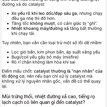
đường xả do catalyst:
Xe
yếu rõ khi leo dốc/đạp sâu ga
, nhưng chạy
đều ga nhẹ thì đỡ hơn.
Tăng tốc
không mượt
, có cảm giác bị “ghì”.
Nhiệt khoang máy/đường xả
tăng bất thường
khi chạy tải.
Tuy nhiên, bạn vẫn cần loại trừ một số lỗi dễ nhầm:
Lọc gió bẩn, kim phun bẩn, áp suất xăng yếu
Bugi/coil yếu gây bỏ máy (misfire)
Rò rỉ chân không làm hòa khí sai
Điểm mấu chốt:
catalyst thường là “nạn nhân” của
lỗi động cơ
, nên nếu bạn chỉ xử lý catalyst mà
không xử lý nguyên nhân gốc, vấn đề có thể quay
lại.
Mùi trứng thối, nhiệt đường xả cao, tiếng rọ
lạch cạch có liên quan gì đến catalyst?