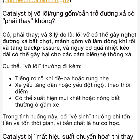
(
pubmed.ncbi.nlm.nih.gov
)
Catalyst bị vỡ lõi/rụng gốm/cản trở đường xả có
“phải thay” không?
Có, phải thay; và 3 lý do là: lõi vỡ có thể gây nghẹt
đường xả bất chợt, mảnh gốm vỡ làm dòng khí rối
và tăng backpressure, và nguy cơ quá nhiệt kéo
dài có thể gây hại cho các cảm biến/hệ thống xả.
Cụ thể, “vỡ lõi” thường đi kèm:
Tiếng rọ rõ khi đề-pa hoặc rung nhẹ
Xe yếu tăng dần hoặc yếu đột ngột theo thời
điểm
Có thể xuất hiện mùi khét hoặc nóng bất
thường ở gầm xe
Trong tình huống này, cố “vệ sinh” thường chỉ tốn
tiền và tốn thời gian, vì bản chất là
hư cơ học
.
Catalyst bị “mất hiệu suất chuyển hóa” thì thay