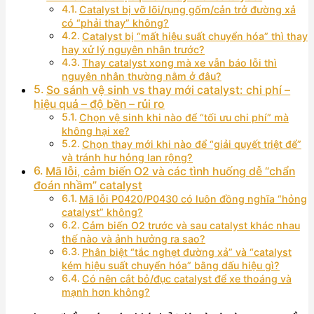
Catalyst bị vỡ lõi/rụng gốm/cản trở đường xả
có “phải thay” không?
Catalyst bị “mất hiệu suất chuyển hóa” thì thay
hay xử lý nguyên nhân trước?
Thay catalyst xong mà xe vẫn báo lỗi thì
nguyên nhân thường nằm ở đâu?
So sánh vệ sinh vs thay mới catalyst: chi phí –
hiệu quả – độ bền – rủi ro
Chọn vệ sinh khi nào để “tối ưu chi phí” mà
không hại xe?
Chọn thay mới khi nào để “giải quyết triệt để”
và tránh hư hỏng lan rộng?
Mã lỗi, cảm biến O2 và các tình huống dễ “chẩn
đoán nhầm” catalyst
Mã lỗi P0420/P0430 có luôn đồng nghĩa “hỏng
catalyst” không?
Cảm biến O2 trước và sau catalyst khác nhau
thế nào và ảnh hưởng ra sao?
Phân biệt “tắc nghẹt đường xả” và “catalyst
kém hiệu suất chuyển hóa” bằng dấu hiệu gì?
Có nên cắt bỏ/đục catalyst để xe thoáng và
mạnh hơn không?