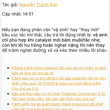
Tác giả:
Nguyễn Thành Đạt
Cập nhật: 14:51
Nếu bạn đang phân vân “vệ sinh” hay “thay mới”
bầu xúc tác khí thải, câu trả lời đúng nhất là:
vệ sinh
chỉ phù hợp khi catalyst mới bám muội/tắc nhẹ;
còn khi lõi hư hỏng hoặc nghẹt nặng thì nên thay
để tránh nghẹt đường xả và kéo theo nhiều lỗi khác.
Phòng tránh hỏng Catalyst (Bộ xúc tác khí thải): 9 cách
bảo vệ ống xả cho tài xế
Cảnh báo rủi ro khi cắt/đục bỏ bầu catalytic (bộ lọc khí
thải): Hậu quả, lỗi P0420 & nguy cơ trượt đăng kiểm
cho chủ xe ô tô
Báo giá thay bầu lọc khí thải (Catalytic Converter) ô tô:
Hết bao nhiêu tiền, khi nào cần thay cho chủ xe?
Cách kiểm tra áp suất ngược (back pressure) để phát
hiện tắc ống xả/catalyst cho chủ xe