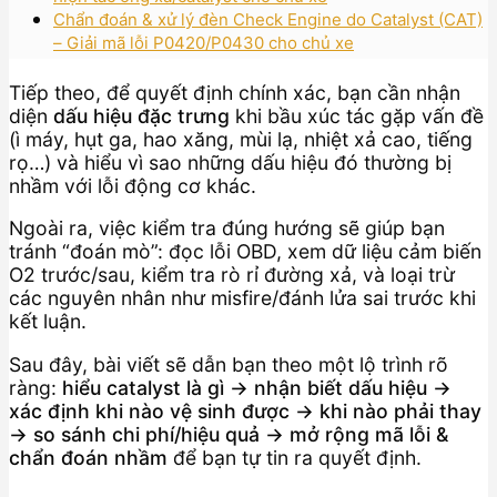
Chẩn đoán & xử lý đèn Check Engine do Catalyst (CAT)
– Giải mã lỗi P0420/P0430 cho chủ xe
Tiếp theo, để quyết định chính xác, bạn cần nhận
diện
dấu hiệu đặc trưng
khi bầu xúc tác gặp vấn đề
(ì máy, hụt ga, hao xăng, mùi lạ, nhiệt xả cao, tiếng
rọ…) và hiểu vì sao những dấu hiệu đó thường bị
nhầm với lỗi động cơ khác.
Ngoài ra, việc kiểm tra đúng hướng sẽ giúp bạn
tránh “đoán mò”: đọc lỗi OBD, xem dữ liệu cảm biến
O2 trước/sau, kiểm tra rò rỉ đường xả, và loại trừ
các nguyên nhân như misfire/đánh lửa sai trước khi
kết luận.
Sau đây, bài viết sẽ dẫn bạn theo một lộ trình rõ
ràng:
hiểu catalyst là gì → nhận biết dấu hiệu →
xác định khi nào vệ sinh được → khi nào phải thay
→ so sánh chi phí/hiệu quả → mở rộng mã lỗi &
chẩn đoán nhầm
để bạn tự tin ra quyết định.