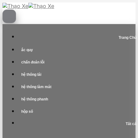
Skip
to
content
Trang Chủ
ắc quy
chẩn đoán lỗi
hệ thống lái
hệ thống làm mát
hệ thống phanh
hộp số
Tất cả