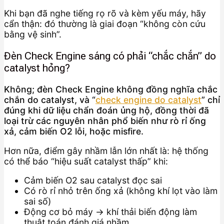
Khi bạn đã nghe tiếng rọ rõ và kèm yếu máy, hãy
cẩn thận: đó thường là giai đoạn “không còn cứu
bằng vệ sinh”.
Đèn Check Engine sáng có phải “chắc chắn” do
catalyst hỏng?
Không; đèn Check Engine không đồng nghĩa chắc
chắn do catalyst, và “
check engine do catalyst
” chỉ
đúng khi dữ liệu chẩn đoán ủng hộ, đồng thời đã
loại trừ các nguyên nhân phổ biến như rò rỉ ống
xả, cảm biến O2 lỗi, hoặc misfire.
Hơn nữa, điểm gây nhầm lẫn lớn nhất là: hệ thống
có thể báo “hiệu suất catalyst thấp” khi:
Cảm biến O2 sau catalyst đọc sai
Có rò rỉ nhỏ trên ống xả (không khí lọt vào làm
sai số)
Động cơ bỏ máy → khí thải biến động làm
thuật toán đánh giá nhầm