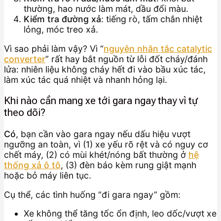
thường, hao nước làm mát, dầu đổi màu.
Kiểm tra đường xả
: tiếng rò, tấm chắn nhiệt
lỏng, móc treo xả.
Vì sao phải làm vậy? Vì “
nguyên nhân tắc catalytic
converter
” rất hay bắt nguồn từ lỗi đốt cháy/đánh
lửa: nhiên liệu không cháy hết đi vào bầu xúc tác,
làm xúc tác quá nhiệt và nhanh hỏng lại.
Khi nào cần mang xe tới gara ngay thay vì tự
theo dõi?
Có
, bạn cần vào gara ngay nếu dấu hiệu vượt
ngưỡng an toàn, vì (1) xe yếu rõ rệt và có nguy cơ
chết máy, (2) có mùi khét/nóng bất thường ở
hệ
thống xả ô tô
, (3) đèn báo kèm rung giật mạnh
hoặc bỏ máy liên tục.
Cụ thể, các tình huống “đi gara ngay” gồm:
Xe không thể tăng tốc ổn định, leo dốc/vượt xe