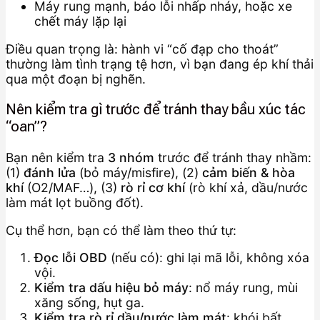
Máy rung mạnh, báo lỗi nhấp nháy, hoặc xe
chết máy lặp lại
Điều quan trọng là: hành vi “cố đạp cho thoát”
thường làm tình trạng tệ hơn, vì bạn đang ép khí thải
qua một đoạn bị nghẽn.
Nên kiểm tra gì trước để tránh thay bầu xúc tác
“oan”?
Bạn nên kiểm tra
3 nhóm
trước để tránh thay nhầm:
(1)
đánh lửa
(bỏ máy/misfire), (2)
cảm biến & hòa
khí
(O2/MAF…), (3)
rò rỉ cơ khí
(rò khí xả, dầu/nước
làm mát lọt buồng đốt).
Cụ thể hơn, bạn có thể làm theo thứ tự:
Đọc lỗi OBD
(nếu có): ghi lại mã lỗi, không xóa
vội.
Kiểm tra dấu hiệu bỏ máy
: nổ máy rung, mùi
xăng sống, hụt ga.
Kiểm tra rò rỉ dầu/nước làm mát
: khói bất