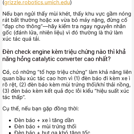
(
grizzle.robotics.umich.edu
)
Nếu bạn ngửi thấy mùi khét, thấy khu vực gầm nóng
rát bất thường hoặc xe vừa bỏ máy nặng, đừng cố
“đạp cho thông”—hãy kiểm tra ngay nguyên nhân
gốc (đánh lửa, nhiên liệu) vì đó thường là thứ làm
xúc tác quá tải.
Đèn check engine kèm triệu chứng nào thì khả
năng hỏng catalytic converter cao nhất?
Có
, có những “tổ hợp triệu chứng” làm khả năng liên
quan bầu xúc tác cao hơn vì (1) đèn báo đi kèm xe ì
rõ rệt, (2) đèn báo kèm mùi trứng thối/khí thải nồng,
(3) đèn báo kèm kết quả đọc lỗi kiểu “hiệu suất xúc
tác thấp”.
Cụ thể, nếu bạn gặp đồng thời:
Đèn báo + xe ì tăng dần
Đèn báo + mùi trứng thối
Đèn báo + hụt ga khó tăng tốc