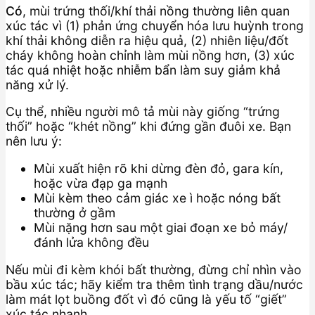
Có
, mùi trứng thối/khí thải nồng thường liên quan
xúc tác vì (1) phản ứng chuyển hóa lưu huỳnh trong
khí thải không diễn ra hiệu quả, (2) nhiên liệu/đốt
cháy không hoàn chỉnh làm mùi nồng hơn, (3) xúc
tác quá nhiệt hoặc nhiễm bẩn làm suy giảm khả
năng xử lý.
Cụ thể, nhiều người mô tả mùi này giống “trứng
thối” hoặc “khét nồng” khi đứng gần đuôi xe. Bạn
nên lưu ý:
Mùi xuất hiện rõ khi dừng đèn đỏ, gara kín,
hoặc vừa đạp ga mạnh
Mùi kèm theo cảm giác xe ì hoặc nóng bất
thường ở gầm
Mùi nặng hơn sau một giai đoạn xe bỏ máy/
đánh lửa không đều
Nếu mùi đi kèm khói bất thường, đừng chỉ nhìn vào
bầu xúc tác; hãy kiểm tra thêm tình trạng dầu/nước
làm mát lọt buồng đốt vì đó cũng là yếu tố “giết”
xúc tác nhanh.