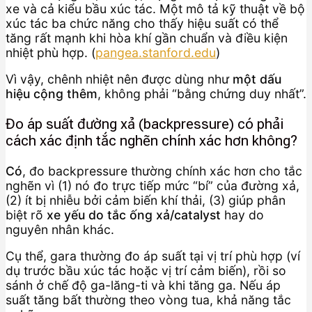
xe và cả kiểu bầu xúc tác. Một mô tả kỹ thuật về bộ
xúc tác ba chức năng cho thấy hiệu suất có thể
tăng rất mạnh khi hòa khí gần chuẩn và điều kiện
nhiệt phù hợp. (
pangea.stanford.edu
)
Vì vậy, chênh nhiệt nên được dùng như
một dấu
hiệu cộng thêm
, không phải “bằng chứng duy nhất”.
Đo áp suất đường xả (backpressure) có phải
cách xác định tắc nghẽn chính xác hơn không?
Có
, đo backpressure thường chính xác hơn cho tắc
nghẽn vì (1) nó đo trực tiếp mức “bí” của đường xả,
(2) ít bị nhiễu bởi cảm biến khí thải, (3) giúp phân
biệt rõ
xe yếu do tắc ống xả/catalyst
hay do
nguyên nhân khác.
Cụ thể, gara thường đo áp suất tại vị trí phù hợp (ví
dụ trước bầu xúc tác hoặc vị trí cảm biến), rồi so
sánh ở chế độ ga-lăng-ti và khi tăng ga. Nếu áp
suất tăng bất thường theo vòng tua, khả năng tắc