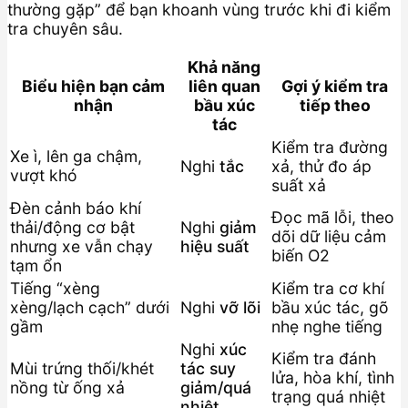
thường gặp” để bạn khoanh vùng trước khi đi kiểm
tra chuyên sâu.
Khả năng
Biểu hiện bạn cảm
liên quan
Gợi ý kiểm tra
nhận
bầu xúc
tiếp theo
tác
Kiểm tra đường
Xe ì, lên ga chậm,
Nghi
tắc
xả, thử đo áp
vượt khó
suất xả
Đèn cảnh báo khí
Đọc mã lỗi, theo
thải/động cơ bật
Nghi
giảm
dõi dữ liệu cảm
nhưng xe vẫn chạy
hiệu suất
biến O2
tạm ổn
Tiếng “xèng
Kiểm tra cơ khí
xèng/lạch cạch” dưới
Nghi
vỡ lõi
bầu xúc tác, gõ
gầm
nhẹ nghe tiếng
Nghi
xúc
Kiểm tra đánh
Mùi trứng thối/khét
tác suy
lửa, hòa khí, tình
nồng từ ống xả
giảm/quá
trạng quá nhiệt
nhiệt