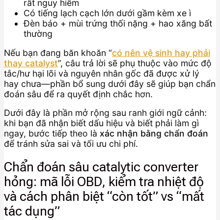
rất nguy hiểm
Có tiếng lạch cạch lớn dưới gầm kèm xe ì
Đèn báo + mùi trứng thối nặng + hao xăng bất
thường
Nếu bạn đang băn khoăn “
có nên vệ sinh hay phải
thay catalyst
”, câu trả lời sẽ phụ thuộc vào mức độ
tắc/hư hại lõi và nguyên nhân gốc đã được xử lý
hay chưa—phần bổ sung dưới đây sẽ giúp bạn chẩn
đoán sâu để ra quyết định chắc hơn.
Dưới đây là phần mở rộng sau ranh giới ngữ cảnh:
khi bạn đã nhận biết dấu hiệu và biết phải làm gì
ngay, bước tiếp theo là
xác nhận bằng chẩn đoán
để tránh sửa sai và tối ưu chi phí.
Chẩn đoán sâu catalytic converter
hỏng: mã lỗi OBD, kiểm tra nhiệt độ
và cách phân biệt “còn tốt” vs “mất
tác dụng”