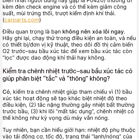
biến nhất người dùng hay gặp là P0420) thường đi
kèm đèn check engine và có thể kèm giảm công
suất, mùi trứng thối, trượt kiểm định khí thải.
(
carparts.com
)
Điều quan trọng là bạn
không nên xóa lỗi ngay
.
Hãy ghi lại, chạy thử trong điều kiện an toàn, và nếu
có thiết bị/đơn vị kỹ thuật, theo dõi đồ thị cảm biến
O2 trước–sau bầu xúc tác để xem bầu xúc tác còn
“lọc” được dao động khí thải hay không.
Kiểm tra chênh nhiệt trước–sau bầu xúc tác có
giúp phân biệt “tắc” và “thông” không?
Có
, kiểm tra chênh nhiệt giúp tham chiếu vì (1) bầu
xúc tác hoạt động sẽ tạo khác biệt nhiệt độ theo
điều kiện, (2) tắc nặng thường gây nhiệt bất thường
trước bầu, (3) khi lõi “mất tác dụng”, chênh nhiệt có
thể không như kỳ vọng dù máy vẫn nóng.
Tuy nhiên, bạn cần hiểu giới hạn: nhiệt độ phụ thuộc
vào tải động cơ, tốc độ, trạng thái “lạnh/nóng” của