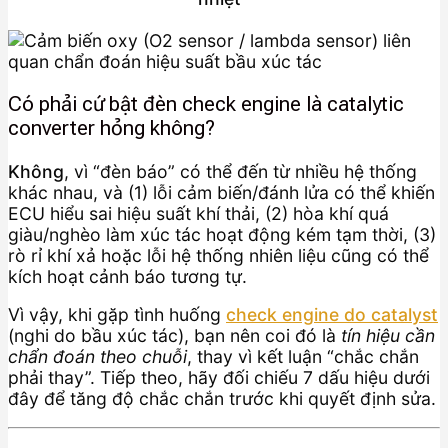
Có phải cứ bật đèn check engine là catalytic
converter hỏng không?
Không
, vì “đèn báo” có thể đến từ nhiều hệ thống
khác nhau, và (1) lỗi cảm biến/đánh lửa có thể khiến
ECU hiểu sai hiệu suất khí thải, (2) hòa khí quá
giàu/nghèo làm xúc tác hoạt động kém tạm thời, (3)
rò rỉ khí xả hoặc lỗi hệ thống nhiên liệu cũng có thể
kích hoạt cảnh báo tương tự.
Vì vậy, khi gặp tình huống
check engine do catalyst
(nghi do bầu xúc tác), bạn nên coi đó là
tín hiệu cần
chẩn đoán theo chuỗi
, thay vì kết luận “chắc chắn
phải thay”. Tiếp theo, hãy đối chiếu 7 dấu hiệu dưới
đây để tăng độ chắc chắn trước khi quyết định sửa.