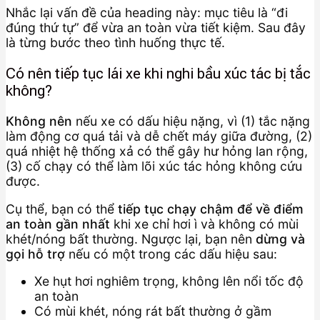
Nhắc lại vấn đề của heading này: mục tiêu là “đi
đúng thứ tự” để vừa an toàn vừa tiết kiệm. Sau đây
là từng bước theo tình huống thực tế.
Có nên tiếp tục lái xe khi nghi bầu xúc tác bị tắc
không?
Không nên
nếu xe có dấu hiệu nặng, vì (1) tắc nặng
làm động cơ quá tải và dễ chết máy giữa đường, (2)
quá nhiệt hệ thống xả có thể gây hư hỏng lan rộng,
(3) cố chạy có thể làm lõi xúc tác hỏng không cứu
được.
Cụ thể, bạn có thể
tiếp tục chạy chậm để về điểm
an toàn gần nhất
khi xe chỉ hơi ì và không có mùi
khét/nóng bất thường. Ngược lại, bạn nên
dừng và
gọi hỗ trợ
nếu có một trong các dấu hiệu sau:
Xe hụt hơi nghiêm trọng, không lên nổi tốc độ
an toàn
Có mùi khét, nóng rát bất thường ở gầm