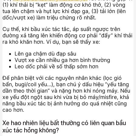
(1) khí thải bị “kẹt” làm động cơ khó thở, (2) vòng
tua lên chậm và hụt lực khi đạp ga, (3) tải lớn (lên
dốc/vượt xe) làm triệu chứng rõ nhất.
Cụ thể, khi bầu xúc tác tắc, áp suất ngược trên
đường xả tăng lên khiến động cơ phải “đẩy” khí thải
ra khó khăn hơn. Ví dụ, bạn sẽ thấy xe:
Lên ga chậm dù đạp sâu
Vượt xe cần nhiều ga hơn bình thường
Leo dốc phải về số thấp sớm hơn
Để phân biệt với các nguyên nhân khác (lọc gió
bẩn, bugi/coil yếu…), bạn chú ý dấu hiệu “yếu tăng
dần theo thời gian” và nặng hơn khi nóng máy. Nếu
xe yếu đột ngột sau khi vừa bị bỏ máy/misfire, khả
năng bầu xúc tác bị ảnh hưởng do quá nhiệt cũng
cao hơn.
Xe hao nhiên liệu bất thường có liên quan bầu
xúc tác hỏng không?