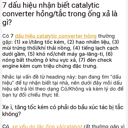
7 dấu hiệu nhận biết catalytic
converter hỏng/tắc trong ống xả là
gì?
Có
7
dấu hiệu catalytic converter hỏng
thường
gặp:
(1) xe ì/tăng tốc kém, (2) hao nhiên liệu, (3)
mùi trứng thối/khí thải nồng, (4) tiếng lạch cạch
dưới gầm, (5) khó nổ/chết máy ga-lăng-ti, (6)
nóng bất thường ở khu vực xả, (7) đèn check
engine kèm cụm triệu chứng đặc trưng
.
Nhắc lại vấn đề từ heading này: bạn đang tìm “dấu
hiệu” để tự nhận biết tại nhà, nên dưới đây mỗi dấu
hiệu sẽ trả lời theo dạng Có/Không và kèm lý do để
bạn tự đối chiếu thực tế.
Xe ì, tăng tốc kém có phải do bầu xúc tác bị tắc
không?
Có
,
xe yếu do tắc ống xả/catalyst
rất thường gặp vì