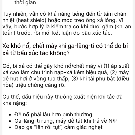
thời gian
Tuy nhiên, vẫn có khả năng tiếng đến từ tấm chắn
nhiệt (heat shield) hoặc móc treo ống xả lỏng. Vì
vậy, bước hợp lý là kiểm tra cơ khí dưới gầm (khi an
toàn) trước, rồi mới kết luận do bầu xúc tác.
Xe khó nổ, chết máy khi ga-lăng-ti có thể do bí
xả từ bầu xúc tác không?
Có
, bí xả có thể gây khó nổ/chết máy vì (1) áp suất
xả cao làm chu trình nạp–xả kém hiệu quả, (2) máy
dễ hụt hơi ở vòng tua thấp, (3) khi tải phụ bật (điều
hòa) triệu chứng càng rõ.
Cụ thể, dấu hiệu này thường xuất hiện khi tắc đã
khá nặng:
Đề nổ phải lâu hơn bình thường
Ga-lăng-ti rung, máy dễ tắt khi trả về N/P
Đạp ga “lên rồi tụt”, cảm giác nghẹt