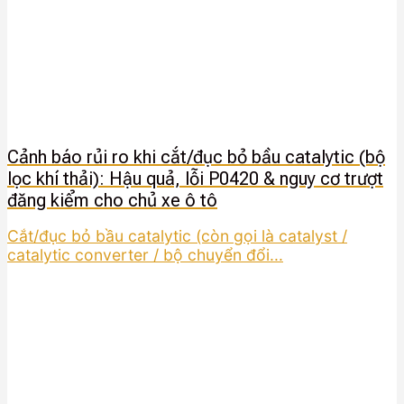
Cảnh báo rủi ro khi cắt/đục bỏ bầu catalytic (bộ
lọc khí thải): Hậu quả, lỗi P0420 & nguy cơ trượt
đăng kiểm cho chủ xe ô tô
Cắt/đục bỏ bầu catalytic (còn gọi là catalyst /
catalytic converter / bộ chuyển đổi...