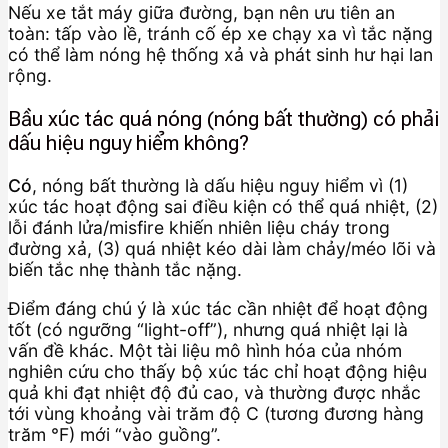
Nếu xe tắt máy giữa đường, bạn nên ưu tiên an
toàn: tấp vào lề, tránh cố ép xe chạy xa vì tắc nặng
có thể làm nóng hệ thống xả và phát sinh hư hại lan
rộng.
Bầu xúc tác quá nóng (nóng bất thường) có phải
dấu hiệu nguy hiểm không?
Có
, nóng bất thường là dấu hiệu nguy hiểm vì (1)
xúc tác hoạt động sai điều kiện có thể quá nhiệt, (2)
lỗi đánh lửa/misfire khiến nhiên liệu cháy trong
đường xả, (3) quá nhiệt kéo dài làm chảy/méo lõi và
biến tắc nhẹ thành tắc nặng.
Điểm đáng chú ý là xúc tác cần nhiệt để hoạt động
tốt (có ngưỡng “light-off”), nhưng quá nhiệt lại là
vấn đề khác. Một tài liệu mô hình hóa của nhóm
nghiên cứu cho thấy bộ xúc tác chỉ hoạt động hiệu
quả khi đạt nhiệt độ đủ cao, và thường được nhắc
tới vùng khoảng vài trăm độ C (tương đương hàng
trăm °F) mới “vào guồng”.