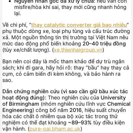
Nguyên nhân gốc đã xử lý chưa:
nếu vẫn còn
misfire/hòa khí sai, thay mới cũng nhanh hỏng
lại.
Về chi phí, “
thay catalytic converter giá bao nhiêu
”
phụ thuộc dòng xe, loại phụ tùng và cấu trúc đường
xả. Một nguồn thông tin thị trường tại Việt Nam nêu
mức dao động phổ biến khoảng
20–40 triệu đồng
(tùy xe/chất lượng). (
xe.thienhaigroup.vn
)
Bạn nên coi đây là mốc tham khảo để dự trù ngân
sách; khi đi gara, hãy hỏi rõ: thay “bầu” hay thay cả
cụm, có cảm biến đi kèm không, và bảo hành ra
sao.
Dẫn chứng nghiên cứu (vì sao cần giữ bầu xúc tác
hoạt động đúng):
Theo nghiên cứu của
University
of Birmingham
(nhóm nghiên cứu lĩnh vực
Chemical
Engineering
) công bố năm
2016
, hiệu suất chuyển
hóa các chất ô nhiễm qua bộ xúc tác trong thử
nghiệm có thể đạt khoảng
~89–93%
tùy điều kiện
vận hành. (
pure-oai.bham.ac.uk
)