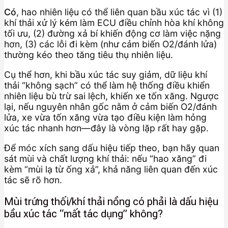
Có
, hao nhiên liệu có thể liên quan bầu xúc tác vì (1)
khí thải xử lý kém làm ECU điều chỉnh hòa khí không
tối ưu, (2) đường xả bí khiến động cơ làm việc nặng
hơn, (3) các lỗi đi kèm (như cảm biến O2/đánh lửa)
thường kéo theo tăng tiêu thụ nhiên liệu.
Cụ thể hơn, khi bầu xúc tác suy giảm, dữ liệu khí
thải “không sạch” có thể làm hệ thống điều khiển
nhiên liệu bù trừ sai lệch, khiến xe tốn xăng. Ngược
lại, nếu nguyên nhân gốc nằm ở cảm biến O2/đánh
lửa, xe vừa tốn xăng vừa tạo điều kiện làm hỏng
xúc tác nhanh hơn—đây là vòng lặp rất hay gặp.
Để móc xích sang dấu hiệu tiếp theo, bạn hãy quan
sát mùi và chất lượng khí thải: nếu “hao xăng” đi
kèm “mùi lạ từ ống xả”, khả năng liên quan đến xúc
tác sẽ rõ hơn.
Mùi trứng thối/khí thải nồng có phải là dấu hiệu
bầu xúc tác “mất tác dụng” không?