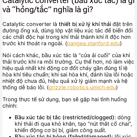
Catalytic converter (bầu xúc tác) là gì
và “hỏng/tắc” nghĩa là gì?
Catalytic converter là
thiết bị xử lý khí thải
đặt trên
đường ống xả, dùng lớp vật liệu xúc tác để biến đổi
các chất độc hại trong khí thải thành khí ít độc hơn
trước khi thoát ra ngoài. (
pangea.stanford.edu
)
Nói cách khác, bầu xúc tác là “cửa ải cuối” của khí
thải trước khi ra môi trường. Cụ thể hơn, nó làm việc
hiệu quả nhất khi động cơ đốt cháy gần đúng tỉ lệ
hòa khí tiêu chuẩn; khi sai hòa khí, đánh lửa lỗi hoặc
nhiệt độ chưa đủ, hiệu quả xử lý giảm mạnh và hệ
thống dễ báo lỗi. (
grizzle.robotics.umich.edu
)
Trong thực tế sử dụng, bạn sẽ gặp hai tình huống
chính:
Bầu xúc tác bị tắc (restricted/clogged):
dòng
khí thải đi qua khó khăn, tạo “nút thắt cổ chai”,
khiến động cơ bị bí, giảm công suất.
Bầu xúc tác bị hỏng (failed/damaged):
lõi xúc