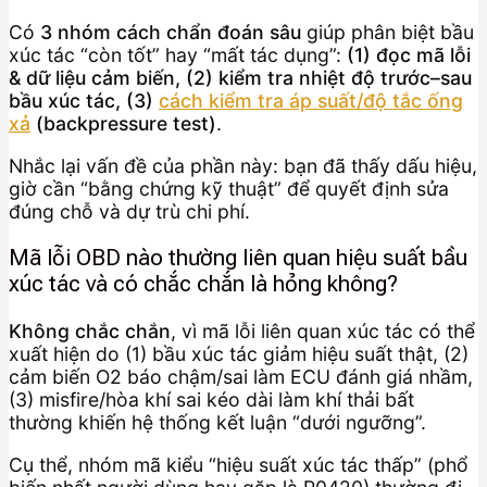
Có
3 nhóm cách chẩn đoán sâu
giúp phân biệt bầu
xúc tác “còn tốt” hay “mất tác dụng”:
(1) đọc mã lỗi
& dữ liệu cảm biến, (2) kiểm tra nhiệt độ trước–sau
bầu xúc tác, (3)
cách kiểm tra áp suất/độ tắc ống
xả
(backpressure test)
.
Nhắc lại vấn đề của phần này: bạn đã thấy dấu hiệu,
giờ cần “bằng chứng kỹ thuật” để quyết định sửa
đúng chỗ và dự trù chi phí.
Mã lỗi OBD nào thường liên quan hiệu suất bầu
xúc tác và có chắc chắn là hỏng không?
Không chắc chắn
, vì mã lỗi liên quan xúc tác có thể
xuất hiện do (1) bầu xúc tác giảm hiệu suất thật, (2)
cảm biến O2 báo chậm/sai làm ECU đánh giá nhầm,
(3) misfire/hòa khí sai kéo dài làm khí thải bất
thường khiến hệ thống kết luận “dưới ngưỡng”.
Cụ thể, nhóm mã kiểu “hiệu suất xúc tác thấp” (phổ