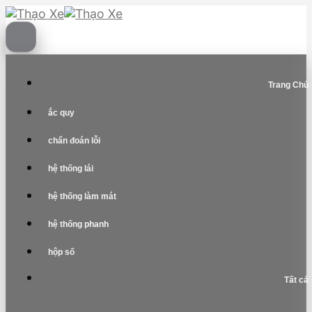
Skip
to
content
Trang Chủ
ắc quy
chẩn đoán lỗi
hệ thống lái
hệ thống làm mát
hệ thống phanh
hộp số
Tất cả