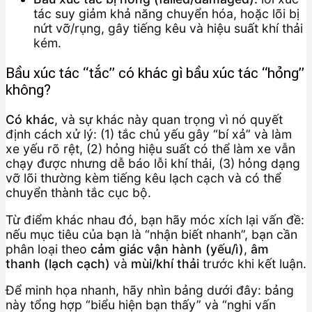
tác suy giảm khả năng chuyển hóa, hoặc lõi bị
nứt vỡ/rụng, gây tiếng kêu và hiệu suất khí thải
kém.
Bầu xúc tác “tắc” có khác gì bầu xúc tác “hỏng”
không?
Có khác
, và sự khác này quan trọng vì nó quyết
định cách xử lý: (1) tắc chủ yếu gây “bí xả” và làm
xe yếu rõ rệt, (2) hỏng hiệu suất có thể làm xe vẫn
chạy được nhưng dễ báo lỗi khí thải, (3) hỏng dạng
vỡ lõi thường kèm tiếng kêu lạch cạch và có thể
chuyển thành tắc cục bộ.
Từ điểm khác nhau đó, bạn hãy móc xích lại vấn đề:
nếu mục tiêu của bạn là “nhận biết nhanh”, bạn cần
phân loại theo
cảm giác vận hành (yếu/ì)
,
âm
thanh (lạch cạch)
và
mùi/khí thải
trước khi kết luận.
Để minh họa nhanh, hãy nhìn bảng dưới đây: bảng
này tổng hợp “biểu hiện bạn thấy” và “nghi vấn