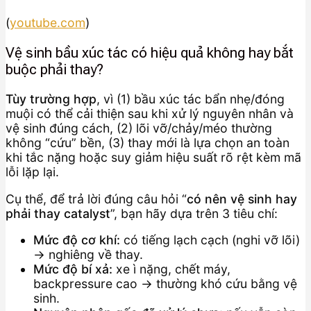
(
youtube.com
)
Vệ sinh bầu xúc tác có hiệu quả không hay bắt
buộc phải thay?
Tùy trường hợp
, vì (1) bầu xúc tác bẩn nhẹ/đóng
muội có thể cải thiện sau khi xử lý nguyên nhân và
vệ sinh đúng cách, (2) lõi vỡ/chảy/méo thường
không “cứu” bền, (3) thay mới là lựa chọn an toàn
khi tắc nặng hoặc suy giảm hiệu suất rõ rệt kèm mã
lỗi lặp lại.
Cụ thể, để trả lời đúng câu hỏi “
có nên vệ sinh hay
phải thay catalyst
”, bạn hãy dựa trên 3 tiêu chí:
Mức độ cơ khí:
có tiếng lạch cạch (nghi vỡ lõi)
→ nghiêng về thay.
Mức độ bí xả:
xe ì nặng, chết máy,
backpressure cao → thường khó cứu bằng vệ
sinh.