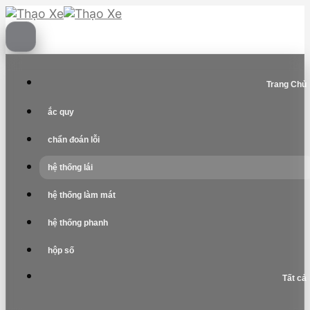
Skip
to
content
Trang Chủ
ắc quy
chẩn đoán lỗi
hệ thống lái
hệ thống làm mát
hệ thống phanh
hộp số
Tất cả