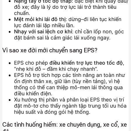
Nặng tay ở tốc độ thấp
: đặc biệt khi quay đầu/
đỗ xe; đây là lý do trợ lực lái trở thành tiêu
chuẩn.
Mệt mỏi khi lái đô thị
: dừng–đi liên tục khiến
lực đánh lái lặp nhiều lần.
Nhạy với sai lệch cơ khí
: chỉ cần lốp non, góc
đặt bánh sai là cảm giác lái xuống ngay.
Vì sao xe đời mới chuyển sang EPS?
EPS cho phép
điều khiển trợ lực theo tốc độ
,
“nhẹ khi đỗ – đầm khi chạy nhanh”.
EPS hỗ trợ tích hợp các tính năng an toàn như
ổn định thân xe, giữ làn (tùy nền tảng), vì hệ
thống có thể can thiệp mô-men lái thông qua
điều khiển điện.
Xu hướng thị phần và phân loại EPS theo vị trí
đặt mô-tơ cho thấy ngành tập trung tối ưu hóa
hiệu suất và đóng gói hệ thống.
Các tình huống hiếm: xe chuyên dụng, xe cổ, xe