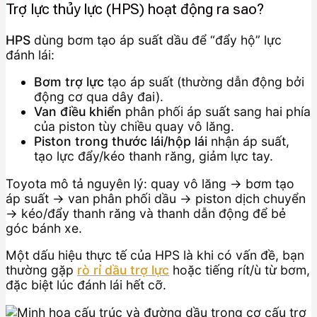
Trợ lực thủy lực (HPS) hoạt động ra sao?
HPS
dùng bơm tạo áp suất dầu để “đẩy hộ” lực
đánh lái:
Bơm trợ lực
tạo áp suất (thường dẫn động bởi
động cơ qua dây đai).
Van điều khiển
phân phối áp suất sang hai phía
của piston tùy chiều quay vô lăng.
Piston trong thước lái/hộp lái
nhận áp suất,
tạo lực đẩy/kéo thanh răng, giảm lực tay.
Toyota mô tả nguyên lý: quay vô lăng → bơm tạo
áp suất → van phân phối dầu → piston dịch chuyển
→ kéo/đẩy thanh răng và thanh dẫn động để bẻ
góc bánh xe.
Một dấu hiệu thực tế của HPS là khi có vấn đề, bạn
thường gặp
rò rỉ dầu trợ lực
hoặc tiếng rít/ù từ bơm,
đặc biệt lúc đánh lái hết cỡ.