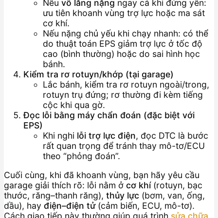
Nếu
vô lăng nặng
ngay cả khi đứng yên:
ưu tiên khoanh vùng trợ lực hoặc ma sát
cơ khí.
Nếu nặng chủ yếu khi chạy nhanh: có thể
do thuật toán EPS giảm trợ lực ở tốc độ
cao (bình thường) hoặc do sai hình học
bánh.
Kiểm tra rơ rotuyn/khớp (tại garage)
Lắc bánh, kiểm tra rơ rotuyn ngoài/trong,
rotuyn trụ đứng; rơ thường đi kèm tiếng
cộc khi qua gờ.
Đọc lỗi bằng máy chẩn đoán (đặc biệt với
EPS)
Khi nghi
lỗi trợ lực điện
, đọc DTC là bước
rất quan trọng để tránh thay mô-tơ/ECU
theo “phỏng đoán”.
Cuối cùng, khi đã khoanh vùng, bạn hãy yêu cầu
garage giải thích rõ: lỗi nằm ở
cơ khí
(rotuyn, bạc
thước, răng–thanh răng),
thủy lực
(bơm, van, ống,
dầu), hay
điện–điện tử
(cảm biến, ECU, mô-tơ).
Cách giao tiếp này thường giúp quá trình
sửa chữa