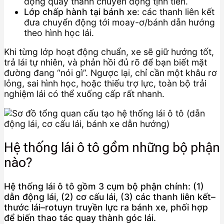
động quay thành chuyển động tịnh tiến.
Lớp chấp hành tại bánh xe
: các thanh liên kết
đưa chuyển động tới moay-ơ/bánh dẫn hướng
theo hình học lái.
Khi từng lớp hoạt động chuẩn, xe sẽ giữ hướng tốt,
trả lái tự nhiên, và phản hồi đủ rõ để bạn biết mặt
đường đang “nói gì”. Ngược lại, chỉ cần một khâu rơ
lỏng, sai hình học, hoặc thiếu trợ lực, toàn bộ trải
nghiệm lái có thể xuống cấp rất nhanh.
Hệ thống lái ô tô gồm những bộ phận
nào?
Hệ thống lái ô tô gồm 3 cụm bộ phận chính: (1)
dẫn động lái, (2) cơ cấu lái, (3) các thanh liên kết–
thước lái–rotuyn truyền lực ra bánh xe, phối hợp
để biến thao tác quay thành góc lái.