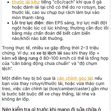
thước lái kêu
: tiếng “cộc/cạch” khi qua ổ gà
hoặc đánh lái tại chỗ có thể do rơ rotuyn, bạc
thước lái, cao su chụp bụi rách làm bụi vào
mòn thanh răng.
Lỗi trợ lực điện
: đèn EPS sáng, trợ lực mất đột
ngột hoặc lúc có lúc không; thường cần đọc lỗi
bằng máy chẩn đoán để biết cảm biến
nào/khối nào bất thường.
Trong thực tế, nhiều xe gặp đồng thời 2–3 triệu
chứng. Ví dụ: xe
xe bị lệch lái
sau khi thay lốp +
kèm
vô lăng rung
ở 80–100 km/h có thể là tổng hợp
của “cân bằng động chưa chuẩn” và “độ chụm
lệch”.
Một điểm hay bị bỏ qua là
căn chỉnh góc lái
: nếu
bạn vừa thay rotuyn/thước lái, hoặc vừa tháo cụm
treo, việc căn chỉnh lại (toe/camber/caster) gần như
là bước bắt buộc để xe chạy thẳng, lái nhẹ và
không ăn lốp.
Nên kiểm tra gì trước khi mang đi sửa chữa ô