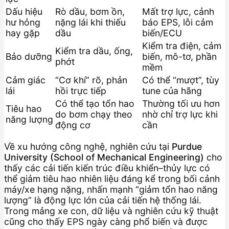
Dấu hiệu
Rò dầu, bơm ồn,
Mất trợ lực, cảnh
hư hỏng
nặng lái khi thiếu
báo EPS, lỗi cảm
hay gặp
dầu
biến/ECU
Kiểm tra điện, cảm
Kiểm tra dầu, ống,
Bảo dưỡng
biến, mô-tơ, phần
phớt
mềm
Cảm giác
“Cơ khí” rõ, phản
Có thể “mượt”, tùy
lái
hồi trực tiếp
tune của hãng
Có thể tạo tổn hao
Thường tối ưu hơn
Tiêu hao
do bơm chạy theo
nhờ chỉ trợ lực khi
năng lượng
động cơ
cần
Về xu hướng công nghệ, nghiên cứu tại
Purdue
University (School of Mechanical Engineering)
cho
thấy các cải tiến kiến trúc điều khiển–thủy lực có
thể giảm tiêu hao nhiên liệu đáng kể trong bối cảnh
máy/xe hạng nặng, nhấn mạnh “giảm tổn hao năng
lượng” là động lực lớn của cải tiến hệ thống lái.
Trong mảng xe con, dữ liệu và nghiên cứu kỹ thuật
cũng cho thấy EPS ngày càng phổ biến và được