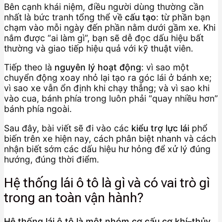
Bên cạnh khái niệm, điều người dùng thường cần
nhất là bức tranh tổng thể về
cấu tạo
: từ phần bạn
chạm vào mỗi ngày đến phần nằm dưới gầm xe. Khi
nắm được “ai làm gì”, bạn sẽ dễ đọc dấu hiệu bất
thường và giao tiếp hiệu quả với kỹ thuật viên.
Tiếp theo là
nguyên lý hoạt động
: vì sao một
chuyển động xoay nhỏ lại tạo ra góc lái ở bánh xe;
vì sao xe vẫn ổn định khi chạy thẳng; và vì sao khi
vào cua, bánh phía trong luôn phải “quay nhiều hơn”
bánh phía ngoài.
Sau đây, bài viết sẽ đi vào các
kiểu trợ lực lái
phổ
biến trên xe hiện nay, cách phân biệt nhanh và cách
nhận biết sớm các dấu hiệu hư hỏng để xử lý đúng
hướng, đúng thời điểm.
Hệ thống lái ô tô là gì và có vai trò gì
trong an toàn vận hành?
Hệ thống lái ô tô là một nhóm cơ cấu cơ khí–thủy