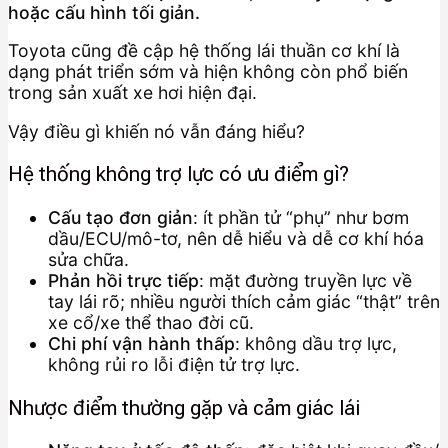
hoặc cấu hình tối giản.
Toyota cũng đề cập hệ thống lái thuần cơ khí là
dạng phát triển sớm và hiện không còn phổ biến
trong sản xuất xe hơi hiện đại.
Vậy điều gì khiến nó vẫn đáng hiểu?
Hệ thống không trợ lực có ưu điểm gì?
Cấu tạo đơn giản
: ít phần tử “phụ” như bơm
dầu/ECU/mô-tơ, nên dễ hiểu và dễ cơ khí hóa
sửa chữa.
Phản hồi trực tiếp
: mặt đường truyền lực về
tay lái rõ; nhiều người thích cảm giác “thật” trên
xe cổ/xe thể thao đời cũ.
Chi phí vận hành thấp
: không dầu trợ lực,
không rủi ro lỗi điện tử trợ lực.
Nhược điểm thường gặp và cảm giác lái