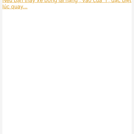
Nếu bạn thấy xe bỗng lái nặng , vào cua “ì”, đặc biệt
lúc quay...