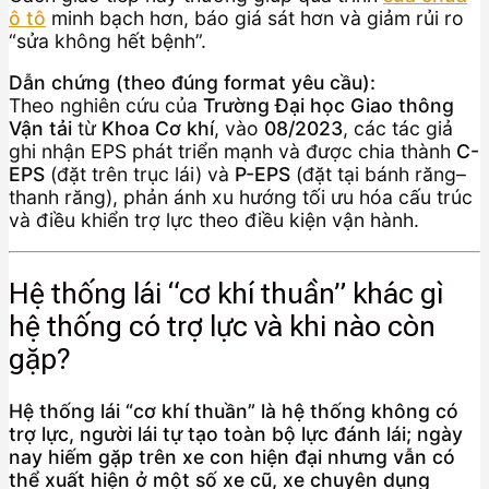
ô tô
minh bạch hơn, báo giá sát hơn và giảm rủi ro
“sửa không hết bệnh”.
Dẫn chứng (theo đúng format yêu cầu):
Theo nghiên cứu của
Trường Đại học Giao thông
Vận tải
từ
Khoa Cơ khí
, vào
08/2023
, các tác giả
ghi nhận EPS phát triển mạnh và được chia thành
C-
EPS
(đặt trên trục lái) và
P-EPS
(đặt tại bánh răng–
thanh răng), phản ánh xu hướng tối ưu hóa cấu trúc
và điều khiển trợ lực theo điều kiện vận hành.
Hệ thống lái “cơ khí thuần” khác gì
hệ thống có trợ lực và khi nào còn
gặp?
Hệ thống lái “cơ khí thuần” là hệ thống không có
trợ lực, người lái tự tạo toàn bộ lực đánh lái; ngày
nay hiếm gặp trên xe con hiện đại nhưng vẫn có
thể xuất hiện ở một số xe cũ, xe chuyên dụng