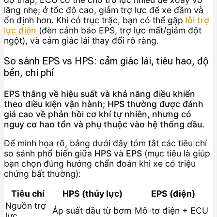
lăng nhẹ; ở tốc độ cao, giảm trợ lực để xe đầm và
ổn định hơn. Khi có trục trặc, bạn có thể gặp
lỗi trợ
lực điện
(đèn cảnh báo EPS, trợ lực mất/giảm đột
ngột), và cảm giác lái thay đổi rõ ràng.
So sánh EPS vs HPS: cảm giác lái, tiêu hao, độ
bền, chi phí
EPS thắng về hiệu suất và khả năng điều khiển
theo điều kiện vận hành; HPS thường được đánh
giá cao về phản hồi cơ khí tự nhiên, nhưng có
nguy cơ hao tổn và phụ thuộc vào hệ thống dầu.
Để minh họa rõ, bảng dưới đây tóm tắt các tiêu chí
so sánh phổ biến giữa
HPS
và
EPS
(mục tiêu là giúp
bạn chọn đúng hướng chẩn đoán khi xe có triệu
chứng bất thường):
Tiêu chí
HPS (thủy lực)
EPS (điện)
Nguồn trợ
Áp suất dầu từ bơm
Mô-tơ điện + ECU
lực