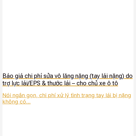
Báo giá chi phí sửa vô lăng nặng (tay lái nặng) do
trợ lực lái/EPS & thước lái – cho chủ xe ô tô
Nói ngắn gọn, chi phí xử lý tình trạng tay lái bị nặng
không có...