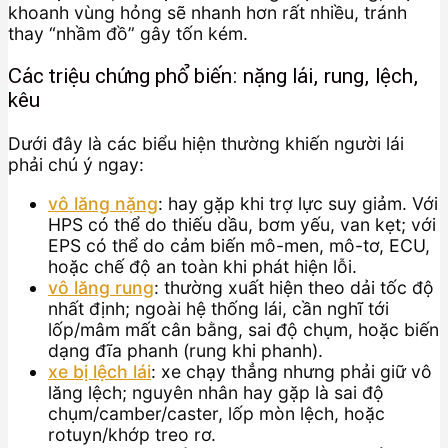
khoanh vùng hỏng sẽ nhanh hơn rất nhiều, tránh
thay “nhầm đồ” gây tốn kém.
Các triệu chứng phổ biến: nặng lái, rung, lệch,
kêu
Dưới đây là các biểu hiện thường khiến người lái
phải chú ý ngay:
vô lăng nặng
: hay gặp khi trợ lực suy giảm. Với
HPS có thể do thiếu dầu, bơm yếu, van kẹt; với
EPS có thể do cảm biến mô-men, mô-tơ, ECU,
hoặc chế độ an toàn khi phát hiện lỗi.
vô lăng rung
: thường xuất hiện theo dải tốc độ
nhất định; ngoài hệ thống lái, cần nghĩ tới
lốp/mâm mất cân bằng, sai độ chụm, hoặc biến
dạng đĩa phanh (rung khi phanh).
xe bị lệch lái
: xe chạy thẳng nhưng phải giữ vô
lăng lệch; nguyên nhân hay gặp là sai độ
chụm/camber/caster, lốp mòn lệch, hoặc
rotuyn/khớp treo rơ.