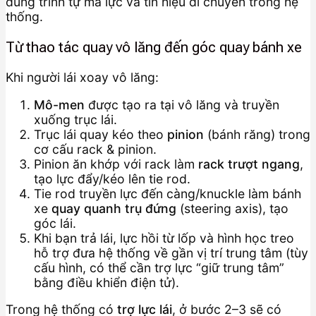
đúng trình tự mà lực và tín hiệu di chuyển trong hệ
thống.
Từ thao tác quay vô lăng đến góc quay bánh xe
Khi người lái xoay vô lăng:
Mô-men
được tạo ra tại vô lăng và truyền
xuống trục lái.
Trục lái quay kéo theo
pinion
(bánh răng) trong
cơ cấu rack & pinion.
Pinion ăn khớp với rack làm
rack trượt ngang
,
tạo lực đẩy/kéo lên tie rod.
Tie rod truyền lực đến càng/knuckle làm bánh
xe
quay quanh trụ đứng
(steering axis), tạo
góc lái.
Khi bạn trả lái, lực hồi từ lốp và hình học treo
hỗ trợ đưa hệ thống về gần vị trí trung tâm (tùy
cấu hình, có thể cần trợ lực “giữ trung tâm”
bằng điều khiển điện tử).
Trong hệ thống có
trợ lực lái
, ở bước 2–3 sẽ có