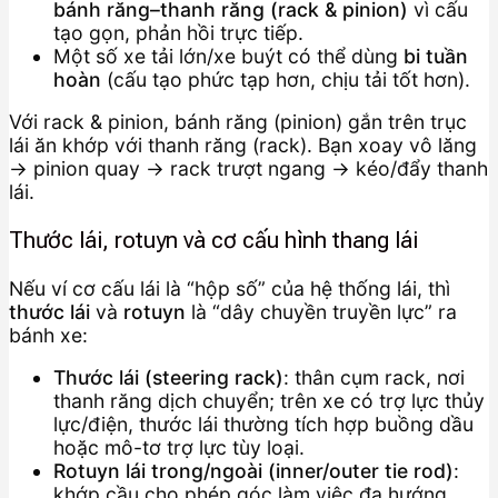
bánh răng–thanh răng (rack & pinion)
vì cấu
tạo gọn, phản hồi trực tiếp.
Một số xe tải lớn/xe buýt có thể dùng
bi tuần
hoàn
(cấu tạo phức tạp hơn, chịu tải tốt hơn).
Với rack & pinion, bánh răng (pinion) gắn trên trục
lái ăn khớp với thanh răng (rack). Bạn xoay vô lăng
→ pinion quay → rack trượt ngang → kéo/đẩy thanh
lái.
Thước lái, rotuyn và cơ cấu hình thang lái
Nếu ví cơ cấu lái là “hộp số” của hệ thống lái, thì
thước lái
và
rotuyn
là “dây chuyền truyền lực” ra
bánh xe:
Thước lái (steering rack)
: thân cụm rack, nơi
thanh răng dịch chuyển; trên xe có trợ lực thủy
lực/điện, thước lái thường tích hợp buồng dầu
hoặc mô-tơ trợ lực tùy loại.
Rotuyn lái trong/ngoài (inner/outer tie rod)
:
khớp cầu cho phép góc làm việc đa hướng,