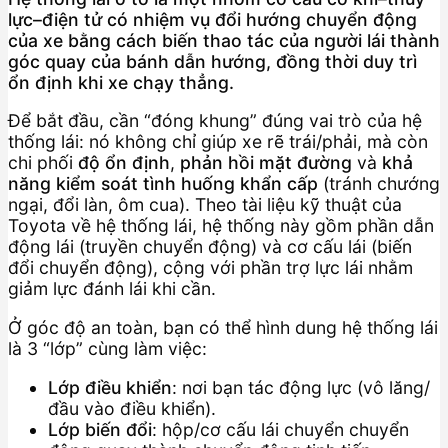
lực–điện tử có nhiệm vụ đổi hướng chuyển động
của xe bằng cách biến thao tác của người lái thành
góc quay của bánh dẫn hướng, đồng thời duy trì
ổn định khi xe chạy thẳng.
Để bắt đầu, cần “đóng khung” đúng vai trò của hệ
thống lái: nó không chỉ giúp xe rẽ trái/phải, mà còn
chi phối
độ ổn định
,
phản hồi mặt đường
và
khả
năng kiểm soát tình huống khẩn cấp
(tránh chướng
ngại, đổi làn, ôm cua). Theo tài liệu kỹ thuật của
Toyota về hệ thống lái, hệ thống này gồm phần dẫn
động lái (truyền chuyển động) và cơ cấu lái (biến
đổi chuyển động), cộng với phần trợ lực lái nhằm
giảm lực đánh lái khi cần.
Ở góc độ an toàn, bạn có thể hình dung hệ thống lái
là 3 “lớp” cùng làm việc:
Lớp điều khiển
: nơi bạn tác động lực (vô lăng/
đầu vào điều khiển).
Lớp biến đổi
: hộp/cơ cấu lái chuyển chuyển