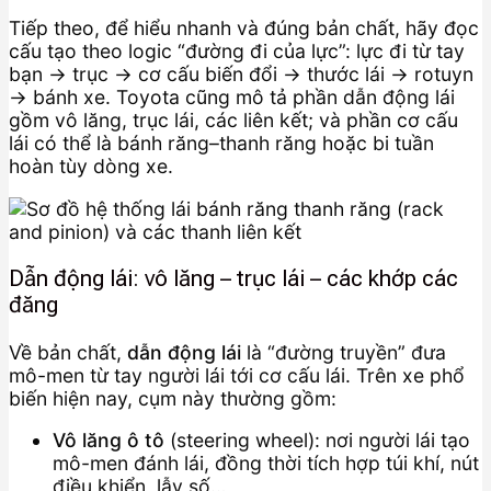
Tiếp theo, để hiểu nhanh và đúng bản chất, hãy đọc
cấu tạo theo logic “đường đi của lực”: lực đi từ tay
bạn → trục → cơ cấu biến đổi → thước lái → rotuyn
→ bánh xe. Toyota cũng mô tả phần dẫn động lái
gồm vô lăng, trục lái, các liên kết; và phần cơ cấu
lái có thể là bánh răng–thanh răng hoặc bi tuần
hoàn tùy dòng xe.
Dẫn động lái: vô lăng – trục lái – các khớp các
đăng
Về bản chất,
dẫn động lái
là “đường truyền” đưa
mô-men từ tay người lái tới cơ cấu lái. Trên xe phổ
biến hiện nay, cụm này thường gồm:
Vô lăng ô tô
(steering wheel): nơi người lái tạo
mô-men đánh lái, đồng thời tích hợp túi khí, nút
điều khiển, lẫy số…