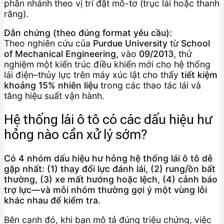
phân nhánh theo vị trí đặt mô-tơ (trục lái hoặc thanh
răng).
Dẫn chứng (theo đúng format yêu cầu):
Theo nghiên cứu của
Purdue University
từ
School
of Mechanical Engineering
, vào
09/2013
, thử
nghiệm một kiến trúc điều khiển mới cho hệ thống
lái điện–thủy lực trên máy xúc lật cho thấy
tiết kiệm
khoảng 15% nhiên liệu
trong các thao tác lái và
tăng hiệu suất vận hành.
Hệ thống lái ô tô có các dấu hiệu hư
hỏng nào cần xử lý sớm?
Có 4 nhóm dấu hiệu hư hỏng hệ thống lái ô tô dễ
gặp nhất: (1) thay đổi lực đánh lái, (2) rung/ồn bất
thường, (3) xe mất hướng hoặc lệch, (4) cảnh báo
trợ lực—và mỗi nhóm thường gợi ý một vùng lỗi
khác nhau để kiểm tra.
Bên cạnh đó, khi bạn mô tả đúng triệu chứng, việc