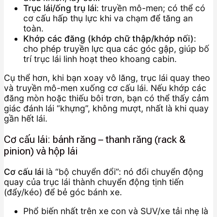
Trục lái/ống trụ lái
: truyền mô-men; có thể có
cơ cấu hấp thụ lực khi va chạm để tăng an
toàn.
Khớp các đăng (khớp chữ thập/khớp nối)
:
cho phép truyền lực qua các góc gập, giúp bố
trí trục lái linh hoạt theo khoang cabin.
Cụ thể hơn, khi bạn xoay vô lăng, trục lái quay theo
và truyền mô-men xuống cơ cấu lái. Nếu khớp các
đăng mòn hoặc thiếu bôi trơn, bạn có thể thấy cảm
giác đánh lái “khựng”, không mượt, nhất là khi quay
gần hết lái.
Cơ cấu lái: bánh răng – thanh răng (rack &
pinion) và hộp lái
Cơ cấu lái
là “bộ chuyển đổi”: nó đổi chuyển động
quay của trục lái thành chuyển động tịnh tiến
(đẩy/kéo) để bẻ góc bánh xe.
Phổ biến nhất trên xe con và SUV/xe tải nhẹ là