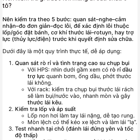
tô?
Nên kiểm tra theo 5 bước: quan sát–nghe–cảm
nhận–đo đơn giản–đọc lỗi, để xác định lỗi thuộc
lốp/góc đặt bánh, cơ khí thước lái–rotuyn, hay trợ
lực (thủy lực/điện) trước khi quyết định sửa chữa.
Dưới đây là một quy trình thực tế, dễ áp dụng:
Quan sát rò rỉ và tình trạng cao su chụp bụi
Với HPS: nhìn dưới gầm xem có
rò rỉ dầu
trợ lực
quanh bơm, ống dầu, phớt thước
lái không.
Với rack: kiểm tra chụp bụi thước lái rách
sẽ làm bụi/nước vào, nhanh mòn và gây
thước lái kêu
.
Kiểm tra lốp và áp suất
Lốp non hơi làm tay lái nặng, dễ tạo rung.
Mòn lệch có thể kéo xe lệch và làm lái “lạ”.
Test nhanh tại chỗ (đánh lái đứng yên và tốc
độ thấp)