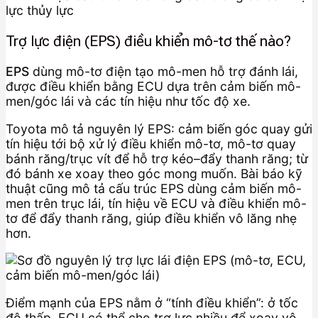
Trợ lực điện (EPS) điều khiển mô-tơ thế nào?
EPS
dùng mô-tơ điện tạo mô-men hỗ trợ đánh lái,
được điều khiển bằng ECU dựa trên cảm biến mô-
men/góc lái và các tín hiệu như tốc độ xe.
Toyota mô tả nguyên lý EPS: cảm biến góc quay gửi
tín hiệu tới bộ xử lý điều khiển mô-tơ, mô-tơ quay
bánh răng/trục vít để hỗ trợ kéo–đẩy thanh răng; từ
đó bánh xe xoay theo góc mong muốn. Bài báo kỹ
thuật cũng mô tả cấu trúc EPS dùng cảm biến mô-
men trên trục lái, tín hiệu về ECU và điều khiển mô-
tơ để đẩy thanh răng, giúp điều khiển vô lăng nhẹ
hơn.
Điểm mạnh của EPS nằm ở “tính điều khiển”: ở tốc
độ thấp, ECU có thể cho trợ lực nhiều để xoay vô