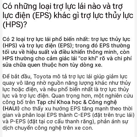
Có những loại trợ lực lái nào và trợ
lực điện (EPS) khác gì trợ lực thủy lực
(HPS)?
Có 2 loại trợ lực lái phổ biến nhất: trợ lực thủy lực
(HPS) và trợ lực điện (EPS); trong đó EPS thường
tối ưu về hiệu suất và điều khiển thông minh, còn
HPS thường cho cảm giác lái “cơ khí” rõ và chi phí
sửa chữa quen thuộc hơn tùy dòng xe.
Để bắt đầu, Toyota mô tả trợ lực lái giúp giảm lực
quay vô lăng nhờ nguồn năng lượng khác như thủy
lực hoặc điện, và nêu phổ biến nhất là trợ lực thủy
lực và trợ lực điện. Quan trọng hơn, một nghiên cứu
công bố trên
Tạp chí Khoa học & Công nghệ
(HAUI)
cho thấy xu hướng EPS tăng mạnh theo thời
gian và phân loại EPS thành C-EPS (đặt trên trục lái)
và P-EPS (đặt tại cơ cấu thanh răng), phản ánh sự
dịch chuyển công nghệ trên xe con.