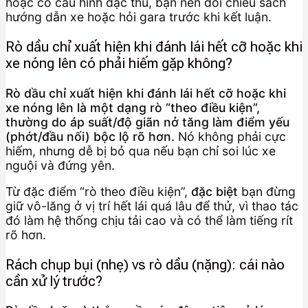
hoặc có cấu hình đặc thù, bạn nên đối chiếu sách
hướng dẫn xe hoặc hỏi gara trước khi kết luận.
Rò dầu chỉ xuất hiện khi đánh lái hết cỡ hoặc khi
xe nóng lên có phải hiếm gặp không?
Rò dầu chỉ xuất hiện khi đánh lái hết cỡ hoặc khi
xe nóng lên là một dạng rò “theo điều kiện”,
thường do áp suất/độ giãn nở tăng làm điểm yếu
(phớt/đầu nối) bộc lộ rõ hơn.
Nó không phải cực
hiếm, nhưng dễ bị bỏ qua nếu bạn chỉ soi lúc xe
nguội và đứng yên.
Từ đặc điểm “rò theo điều kiện”,
đặc biệt
bạn đừng
giữ vô-lăng ở vị trí hết lái quá lâu để thử, vì thao tác
đó làm hệ thống chịu tải cao và có thể làm tiếng rít
rõ hơn.
Rách chụp bụi (nhẹ) vs rò dầu (nặng): cái nào
cần xử lý trước?