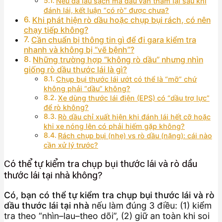
Nếu đã lau sạch mà dầu vẫn thấm lại sau khi
đánh lái, kết luận “có rò” được chưa?
Khi phát hiện rò dầu hoặc chụp bụi rách, có nên
chạy tiếp không?
Cần chuẩn bị thông tin gì để đi gara kiểm tra
nhanh và không bị “vẽ bệnh”?
Những trường hợp “không rò dầu” nhưng nhìn
giống rò dầu thước lái là gì?
Chụp bụi thước lái ướt có thể là “mỡ” chứ
không phải “dầu” không?
Xe dùng thước lái điện (EPS) có “dầu trợ lực”
để rò không?
Rò dầu chỉ xuất hiện khi đánh lái hết cỡ hoặc
khi xe nóng lên có phải hiếm gặp không?
Rách chụp bụi (nhẹ) vs rò dầu (nặng): cái nào
cần xử lý trước?
Có thể tự kiểm tra chụp bụi thước lái và rò dầu
thước lái tại nhà không?
Có, bạn có thể tự kiểm tra chụp bụi thước lái và rò
dầu thước lái tại nhà
nếu làm đúng 3 điều: (1) kiểm
tra theo “nhìn–lau–theo dõi”, (2) giữ an toàn khi soi