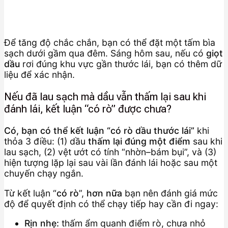
Để tăng độ chắc chắn, bạn có thể đặt một tấm bìa
sạch dưới gầm qua đêm. Sáng hôm sau, nếu có
giọt
dầu
rơi đúng khu vực gần thước lái, bạn có thêm dữ
liệu để xác nhận.
Nếu đã lau sạch mà dầu vẫn thấm lại sau khi
đánh lái, kết luận “có rò” được chưa?
Có, bạn có thể kết luận “có rò dầu thước lái”
khi
thỏa 3 điều: (1) dầu
thấm lại đúng một điểm
sau khi
lau sạch, (2) vệt ướt có tính “nhờn–bám bụi”, và (3)
hiện tượng lặp lại sau vài lần đánh lái hoặc sau một
chuyến chạy ngắn.
Từ kết luận “
có rò
”,
hơn nữa
bạn nên đánh giá mức
độ để quyết định có thể chạy tiếp hay cần đi ngay:
Rịn nhẹ:
thấm ẩm quanh điểm rò, chưa nhỏ