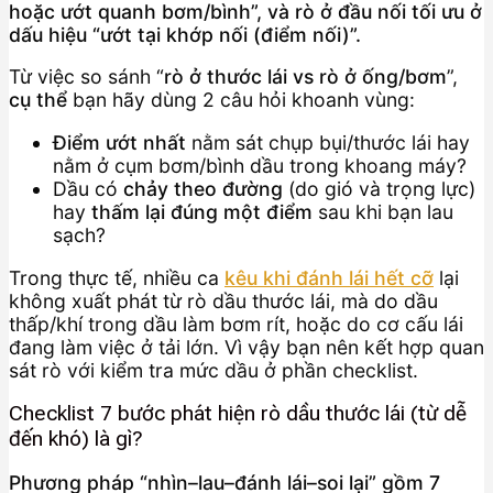
hoặc ướt quanh bơm/bình”, và rò ở đầu nối tối ưu ở
dấu hiệu “ướt tại khớp nối (điểm nối)”.
Từ việc so sánh “
rò ở thước lái vs rò ở ống/bơm
”,
cụ thể
bạn hãy dùng 2 câu hỏi khoanh vùng:
Điểm ướt nhất
nằm sát chụp bụi/thước lái hay
nằm ở cụm bơm/bình dầu trong khoang máy?
Dầu có
chảy theo đường
(do gió và trọng lực)
hay
thấm lại đúng một điểm
sau khi bạn lau
sạch?
Trong thực tế, nhiều ca
kêu khi đánh lái hết cỡ
lại
không xuất phát từ rò dầu thước lái, mà do dầu
thấp/khí trong dầu làm bơm rít, hoặc do cơ cấu lái
đang làm việc ở tải lớn. Vì vậy bạn nên kết hợp quan
sát rò với kiểm tra mức dầu ở phần checklist.
Checklist 7 bước phát hiện rò dầu thước lái (từ dễ
đến khó) là gì?
Phương pháp “nhìn–lau–đánh lái–soi lại” gồm 7