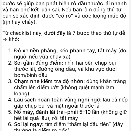
bước sẽ giúp bạn phát hiện rò dầu thước lái nhanh
và hạn chế kết luận sai.
Nếu bạn làm đúng thứ tự,
bạn sẽ xác định được “có rò” và ước lượng mức độ
(rịn hay chảy).
Từ checklist này,
dưới đây
là 7 bước theo thứ tự dễ
→ khó:
Đỗ xe nền phẳng, kéo phanh tay, tắt máy
(đợi
nguội nếu vừa chạy xa)
Soi gầm đúng điểm:
nhìn hai bên chụp bụi
thước lái, đường ống dầu, và khu vực dưới
bơm/bình dầu
Chạm nhẹ kiểm tra độ nhờn:
dùng khăn trắng
chấm lên điểm ướt (không quệt mạnh làm
loang)
Lau sạch hoàn toàn vùng nghi ngờ:
lau cả nếp
gấp chụp bụi và mặt ngoài thước lái
Nổ máy, đánh lái trái–phải 5–10 lần
(không giữ
hết lái quá lâu), rồi tắt máy
Soi lại ngay:
tìm điểm “thấm lại đầu tiên” (đây
thường là điểm rò gốc)