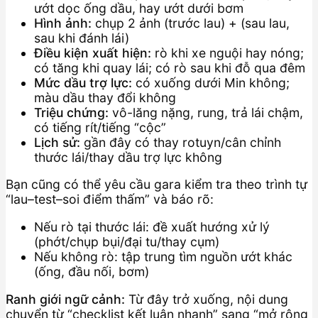
ướt dọc ống dầu, hay ướt dưới bơm
Hình ảnh:
chụp 2 ảnh (trước lau) + (sau lau,
sau khi đánh lái)
Điều kiện xuất hiện:
rò khi xe nguội hay nóng;
có tăng khi quay lái; có rò sau khi đỗ qua đêm
Mức dầu trợ lực:
có xuống dưới Min không;
màu dầu thay đổi không
Triệu chứng:
vô-lăng nặng, rung, trả lái chậm,
có tiếng rít/tiếng “cộc”
Lịch sử:
gần đây có thay rotuyn/cân chỉnh
thước lái/thay dầu trợ lực không
Bạn cũng có thể yêu cầu gara kiểm tra theo trình tự
“lau–test–soi điểm thấm” và báo rõ:
Nếu rò tại thước lái: đề xuất hướng xử lý
(phớt/chụp bụi/đại tu/thay cụm)
Nếu không rò: tập trung tìm nguồn ướt khác
(ống, đầu nối, bơm)
Ranh giới ngữ cảnh:
Từ đây trở xuống, nội dung
chuyển từ “checklist kết luận nhanh” sang “mở rộng