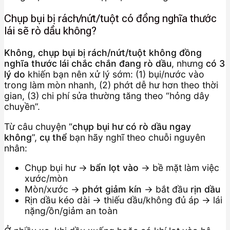
Chụp bụi bị rách/nứt/tuột có đồng nghĩa thước
lái sẽ rò dầu không?
Không, chụp bụi bị rách/nứt/tuột không đồng
nghĩa thước lái chắc chắn đang rò dầu
, nhưng
có 3
lý do
khiến bạn nên xử lý sớm: (1) bụi/nước vào
trong làm mòn nhanh, (2) phớt dễ hư hơn theo thời
gian, (3) chi phí sửa thường tăng theo “hỏng dây
chuyền”.
Từ câu chuyện “
chụp bụi hư có rò dầu ngay
không
”,
cụ thể
bạn hãy nghĩ theo chuỗi nguyên
nhân:
Chụp bụi hư →
bẩn lọt vào
→ bề mặt làm việc
xước/mòn
Mòn/xước →
phớt giảm kín
→ bắt đầu
rịn dầu
Rịn dầu kéo dài → thiếu dầu/không đủ áp → lái
nặng/ồn/giảm an toàn