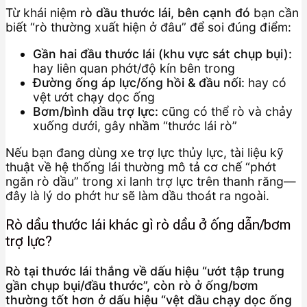
Từ khái niệm
rò dầu thước lái
,
bên cạnh đó
bạn cần
biết “rò thường xuất hiện ở đâu” để soi đúng điểm:
Gần hai đầu thước lái (khu vực sát chụp bụi):
hay liên quan phớt/độ kín bên trong
Đường ống áp lực/ống hồi & đầu nối:
hay có
vệt ướt chạy dọc ống
Bơm/bình dầu trợ lực:
cũng có thể rò và chảy
xuống dưới, gây nhầm “thước lái rò”
Nếu bạn đang dùng xe trợ lực thủy lực, tài liệu kỹ
thuật về hệ thống lái thường mô tả cơ chế “phớt
ngăn rò dầu” trong xi lanh trợ lực trên thanh răng—
đây là lý do phớt hư sẽ làm dầu thoát ra ngoài.
Rò dầu thước lái khác gì rò dầu ở ống dẫn/bơm
trợ lực?
Rò tại thước lái thắng về dấu hiệu “ướt tập trung
gần chụp bụi/đầu thước”, còn rò ở ống/bơm
thường tốt hơn ở dấu hiệu “vệt dầu chạy dọc ống