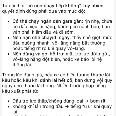
Từ câu hỏi “
có nên chạy tiếp không
”,
tuy nhiên
quyết định đúng phải dựa vào mức độ:
Có thể chạy ngắn đến gara gần:
rịn nhẹ, chưa
có dấu hiệu lái nặng, không có cảnh báo; bạn
vẫn phải kiểm dầu và đi sớm.
Nên hạn chế chạy/đi ngay:
thấy nhỏ giọt, mức
dầu xuống nhanh, vô-lăng nặng bất thường,
hoặc tiếng rít rõ khi quay vô-lăng.
Nên dừng và gọi hỗ trợ:
mất trợ lực đột ngột,
vô-lăng nặng đột biến, hoặc xe báo lỗi hệ
thống lái.
Trong lúc đánh giá, nếu xe có hiện tượng
thước lái
kêu
hoặc
kêu khi đánh lái hết cỡ
, bạn đừng vội quy
ngay cho thước lái hỏng. Nhiều trường hợp tiếng
kêu xuất phát từ:
Dầu trợ lực thấp/không đúng loại → bơm rít
Không khí lẫn trong dầu → tiếng “u u” khi quay
lái