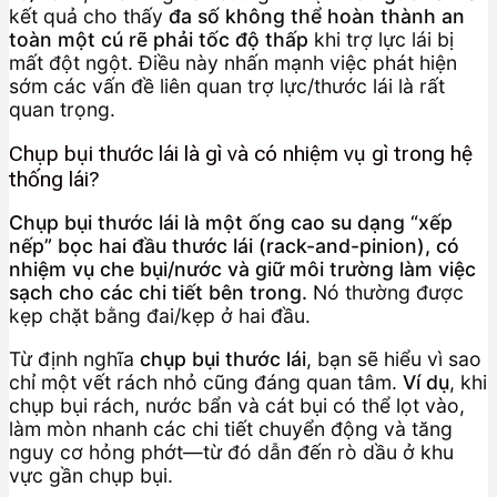
kết quả cho thấy
đa số không thể hoàn thành an
toàn một cú rẽ phải tốc độ thấp
khi trợ lực lái bị
mất đột ngột. Điều này nhấn mạnh việc phát hiện
sớm các vấn đề liên quan trợ lực/thước lái là rất
quan trọng.
Chụp bụi thước lái là gì và có nhiệm vụ gì trong hệ
thống lái?
Chụp bụi thước lái là một ống cao su dạng “xếp
nếp” bọc hai đầu thước lái (rack-and-pinion), có
nhiệm vụ che bụi/nước và giữ môi trường làm việc
sạch cho các chi tiết bên trong.
Nó thường được
kẹp chặt bằng đai/kẹp ở hai đầu.
Từ định nghĩa
chụp bụi thước lái
, bạn sẽ hiểu vì sao
chỉ một vết rách nhỏ cũng đáng quan tâm.
Ví dụ
, khi
chụp bụi rách, nước bẩn và cát bụi có thể lọt vào,
làm mòn nhanh các chi tiết chuyển động và tăng
nguy cơ hỏng phớt—từ đó dẫn đến rò dầu ở khu
vực gần chụp bụi.