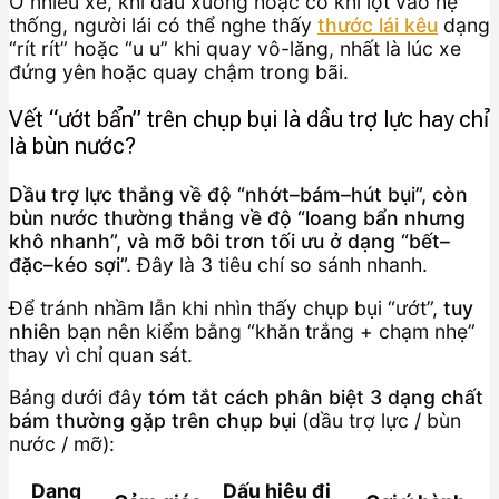
Ở nhiều xe, khi dầu xuống hoặc có khí lọt vào hệ
thống, người lái có thể nghe thấy
thước lái kêu
dạng
“rít rít” hoặc “u u” khi quay vô-lăng, nhất là lúc xe
đứng yên hoặc quay chậm trong bãi.
Vết “ướt bẩn” trên chụp bụi là dầu trợ lực hay chỉ
là bùn nước?
Dầu trợ lực thắng về độ “nhớt–bám–hút bụi”, còn
bùn nước thường thắng về độ “loang bẩn nhưng
khô nhanh”, và mỡ bôi trơn tối ưu ở dạng “bết–
đặc–kéo sợi”.
Đây là 3 tiêu chí so sánh nhanh.
Để tránh nhầm lẫn khi nhìn thấy chụp bụi “ướt”,
tuy
nhiên
bạn nên kiểm bằng “khăn trắng + chạm nhẹ”
thay vì chỉ quan sát.
Bảng dưới đây
tóm tắt cách phân biệt 3 dạng chất
bám thường gặp trên chụp bụi
(dầu trợ lực / bùn
nước / mỡ):
Dạng
Dấu hiệu đi