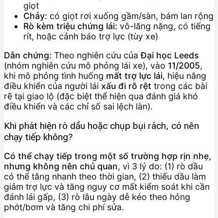
giọt
Chảy:
có giọt rơi xuống gầm/sàn, bám lan rộng
Rò kèm triệu chứng lái:
vô-lăng nặng, có tiếng
rít, hoặc cảnh báo trợ lực (tùy xe)
Dẫn chứng:
Theo nghiên cứu của
Đại học Leeds
(nhóm nghiên cứu mô phỏng lái xe), vào
11/2005
,
khi mô phỏng tình huống
mất trợ lực lái
, hiệu năng
điều khiển của người lái
xấu đi rõ rệt
trong các bài
rẽ tại giao lộ (đặc biệt thể hiện qua đánh giá khó
điều khiển và các chỉ số sai lệch làn).
Khi phát hiện rò dầu hoặc chụp bụi rách, có nên
chạy tiếp không?
Có thể chạy tiếp trong một số trường hợp rịn nhẹ,
nhưng không nên chủ quan
, vì 3 lý do: (1) rò dầu
có thể tăng nhanh theo thời gian, (2) thiếu dầu làm
giảm trợ lực và tăng nguy cơ mất kiểm soát khi cần
đánh lái gấp, (3) rò lâu ngày dễ kéo theo hỏng
phớt/bơm và tăng chi phí sửa.