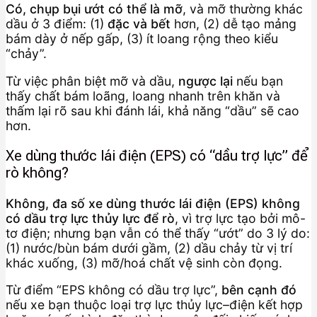
Có, chụp bụi ướt có thể là mỡ
, và mỡ thường khác
dầu ở 3 điểm: (1)
đặc và bết
hơn, (2) dễ tạo mảng
bám dày ở nếp gấp, (3) ít loang rộng theo kiểu
“chảy”.
Từ việc phân biệt mỡ và dầu,
ngược lại
nếu bạn
thấy chất bám loãng, loang nhanh trên khăn và
thấm lại rõ sau khi đánh lái, khả năng “dầu” sẽ cao
hơn.
Xe dùng thước lái điện (EPS) có “dầu trợ lực” để
rò không?
Không, đa số xe dùng thước lái điện (EPS) không
có dầu trợ lực thủy lực để rò
, vì trợ lực tạo bởi mô-
tơ điện; nhưng bạn vẫn có thể thấy “ướt” do 3 lý do:
(1) nước/bùn bám dưới gầm, (2) dầu chảy từ vị trí
khác xuống, (3) mỡ/hoá chất vệ sinh còn đọng.
Từ điểm “EPS không có dầu trợ lực”,
bên cạnh đó
nếu xe bạn thuộc loại trợ lực thủy lực–điện kết hợp