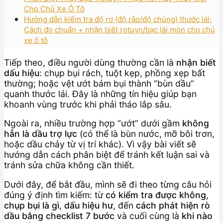
Cho Chủ Xe Ô Tô
Hướng dẫn kiểm tra độ rơ (độ rão/độ chùng) thước lái:
Cách đo chuẩn + nhận biết rotuyn/bạc lái mòn cho chủ
xe ô tô
Tiếp theo, điều người dùng thường cần là
nhận biết
dấu hiệu
: chụp bụi rách, tuột kẹp, phồng xẹp bất
thường; hoặc vệt ướt bám bụi thành “bùn dầu”
quanh thước lái. Đây là những tín hiệu giúp bạn
khoanh vùng trước khi phải tháo lắp sâu.
Ngoài ra, nhiều trường hợp “ướt” dưới gầm
không
hẳn là dầu trợ lực
(có thể là bùn nước, mỡ bôi trơn,
hoặc dầu chảy từ vị trí khác). Vì vậy bài viết sẽ
hướng dẫn cách phân biệt để tránh kết luận sai và
tránh sửa chữa không cần thiết.
Dưới đây, để bắt đầu, mình sẽ đi theo từng câu hỏi
đúng ý định tìm kiếm: từ
có kiểm tra được không
,
chụp bụi là gì
,
dấu hiệu hư
, đến
cách phát hiện rò
dầu bằng checklist 7 bước
và cuối cùng là
khi nào