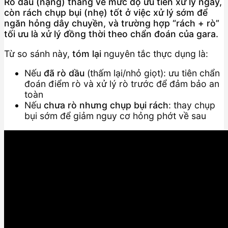
Rò dầu (nặng) thắng về mức độ ưu tiên xử lý ngay,
còn rách chụp bụi (nhẹ) tốt ở việc xử lý sớm để
ngăn hỏng dây chuyền, và trường hợp “rách + rò”
tối ưu là xử lý đồng thời theo chẩn đoán của gara.
Từ so sánh này,
tóm lại
nguyên tắc thực dụng là:
Nếu
đã rò dầu
(thấm lại/nhỏ giọt): ưu tiên chẩn
đoán điểm rò và xử lý rò trước để đảm bảo an
toàn
Nếu
chưa rò nhưng chụp bụi rách
: thay chụp
bụi sớm để giảm nguy cơ hỏng phớt về sau