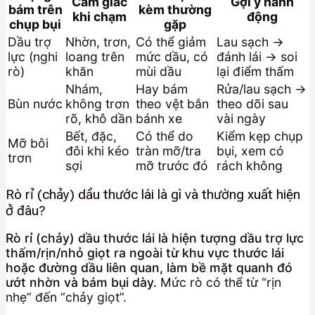
Cảm giác
Gợi ý hành
bám trên
kèm thường
khi chạm
động
chụp bụi
gặp
Dầu trợ
Nhờn, trơn,
Có thể giảm
Lau sạch →
lực (nghi
loang trên
mức dầu, có
đánh lái → soi
rò)
khăn
mùi dầu
lại điểm thấm
Nhám,
Hay bám
Rửa/lau sạch →
Bùn nước
không trơn
theo vệt bắn
theo dõi sau
rõ, khô dần
bánh xe
vài ngày
Bết, đặc,
Có thể do
Kiểm kẹp chụp
Mỡ bôi
đôi khi kéo
tràn mỡ/tra
bụi, xem có
trơn
sợi
mỡ trước đó
rách không
Rò rỉ (chảy) dầu thước lái là gì và thường xuất hiện
ở đâu?
Rò rỉ (chảy) dầu thước lái là hiện tượng dầu trợ lực
thấm/rịn/nhỏ giọt ra ngoài từ khu vực thước lái
hoặc đường dầu liên quan, làm bề mặt quanh đó
ướt nhờn và bám bụi dày.
Mức rò có thể từ “rịn
nhẹ” đến “chảy giọt”.