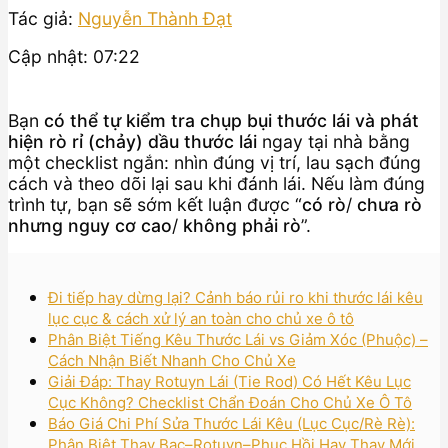
Tác giả:
Nguyễn Thành Đạt
Cập nhật: 07:22
Bạn
có thể tự kiểm tra chụp bụi thước lái và phát
hiện rò rỉ (chảy) dầu thước lái
ngay tại nhà bằng
một checklist ngắn: nhìn đúng vị trí, lau sạch đúng
cách và theo dõi lại sau khi đánh lái. Nếu làm đúng
trình tự, bạn sẽ sớm kết luận được “
có rò
/
chưa rò
nhưng nguy cơ cao
/
không phải rò
”.
Đi tiếp hay dừng lại? Cảnh báo rủi ro khi thước lái kêu
lục cục & cách xử lý an toàn cho chủ xe ô tô
Phân Biệt Tiếng Kêu Thước Lái vs Giảm Xóc (Phuộc) –
Cách Nhận Biết Nhanh Cho Chủ Xe
Giải Đáp: Thay Rotuyn Lái (Tie Rod) Có Hết Kêu Lục
Cục Không? Checklist Chẩn Đoán Cho Chủ Xe Ô Tô
Báo Giá Chi Phí Sửa Thước Lái Kêu (Lục Cục/Rè Rè):
Phân Biệt Thay Bạc–Rotuyn–Phục Hồi Hay Thay Mới