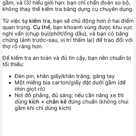
gầm, và (3) hiểu giới hạn: bạn chỉ chẩn đoán sơ bộ,
không thay thế kiểm tra bằng dụng cụ chuyên dụng.
Từ việc
tự kiểm tra
, bạn sẽ chủ động hơn ở hai điểm
quan trọng.
Cụ thể
, bạn khoanh vùng được khu vực
nghi vấn (chụp bụi/phớt/ống dầu), và bạn có bằng
chứng (ảnh trước–sau, vị trí thấm lại) để trao đổi với
thợ rõ ràng hơn.
Để kiểm tra an toàn và đủ tin cậy, bạn nên chuẩn bị
tối thiểu:
Đèn pin, khăn giấy/khăn trắng, găng tay
Một miếng bìa carton/giấy đặt dưới gầm (để
nhìn giọt rò)
Nơi đỗ phẳng, đủ sáng; nếu cần nâng xe thì
dùng
kích + chân kê
đúng chuẩn (không chui
gầm khi chỉ dùng kích)