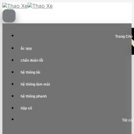
Skip
to
content
Trang Chủ
ắc quy
chẩn đoán lỗi
hệ thống lái
hệ thống làm mát
hệ thống phanh
hộp số
Tất cả