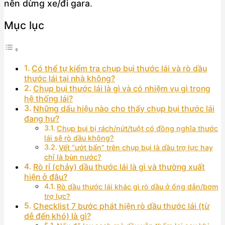
nên dừng xe/đi gara
.
Mục lục
Có thể tự kiểm tra chụp bụi thước lái và rò dầu
thước lái tại nhà không?
Chụp bụi thước lái là gì và có nhiệm vụ gì trong
hệ thống lái?
Những dấu hiệu nào cho thấy chụp bụi thước lái
đang hư?
Chụp bụi bị rách/nứt/tuột có đồng nghĩa thước
lái sẽ rò dầu không?
Vết “ướt bẩn” trên chụp bụi là dầu trợ lực hay
chỉ là bùn nước?
Rò rỉ (chảy) dầu thước lái là gì và thường xuất
hiện ở đâu?
Rò dầu thước lái khác gì rò dầu ở ống dẫn/bơm
trợ lực?
Checklist 7 bước phát hiện rò dầu thước lái (từ
dễ đến khó) là gì?