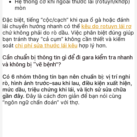
Hệ thống cơ khí ngoài thước lái (rotuyn/khớp)
mòn
Đặc biệt, tiếng “cộc/cạch” khi qua ổ gà hoặc đánh
lái chuyển hướng nhanh có thể
kêu do rotuyn lái rơ
chứ không phải do rò dầu. Việc phân biệt đúng giúp
bạn tránh thay “cả cụm” không cần thiết và kiểm
soát
chi phí sửa thước lái kêu
hợp lý hơn.
Cần chuẩn bị thông tin gì để đi gara kiểm tra nhanh
và không bị “vẽ bệnh”?
Có 6 nhóm thông tin bạn nên chuẩn bị: vị trí nghi
rò, hình ảnh trước–sau khi lau, điều kiện xuất hiện,
mức dầu, triệu chứng khi lái, và lịch sử sửa chữa
gần đây.
Đây là cách đơn giản để bạn nói cùng
“ngôn ngữ chẩn đoán” với thợ.