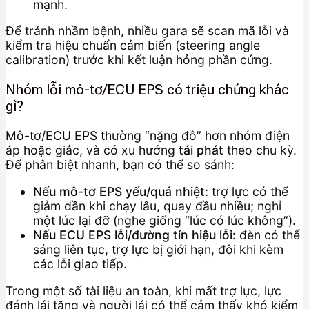
mạnh.
Để tránh nhầm bệnh, nhiều gara sẽ scan mã lỗi và
kiểm tra hiệu chuẩn cảm biến (steering angle
calibration) trước khi kết luận hỏng phần cứng.
Nhóm lỗi mô-tơ/ECU EPS có triệu chứng khác
gì?
Mô-tơ/ECU EPS thường “nặng đô” hơn nhóm điện
áp hoặc giắc, và có xu hướng
tái phát
theo chu kỳ.
Để phân biệt nhanh, bạn có thể so sánh:
Nếu mô-tơ EPS yếu/quá nhiệt:
trợ lực có thể
giảm dần khi chạy lâu, quay đầu nhiều; nghỉ
một lúc lại đỡ (nghe giống “lúc có lúc không”).
Nếu ECU EPS lỗi/đường tín hiệu lỗi:
đèn có thể
sáng liên tục, trợ lực bị giới hạn, đôi khi kèm
các lỗi giao tiếp.
Trong một số tài liệu an toàn, khi mất trợ lực, lực
đánh lái tăng và người lái có thể cảm thấy khó kiểm