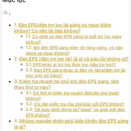
Đèn EPS/đèn trợ lực lái sáng có nguy hiểm
không? Có nên lái tiếp không?
Có phải cứ đèn EPS sáng là mất trợ lực ngay
không?
Khi đèn EPS sáng kèm vô-lăng nặng, có nên
dừng xe ngay không?
Đèn EPS (đèn trợ lực lái) là gì và báo lỗi những gì?
EPS khác gì trợ lực thủy lực (dầu trợ lực)?
Đèn EPS sáng khác gì đèn vô-lăng/đèn trợ lái
trên một số hãng?
Kiểm tra nhanh tại chỗ khi đèn EPS sáng: làm
theo thứ tự nào?
Có thể tự kiểm tra nguồn điện/ắc quy trước
không?
Có cần kiểm tra cầu chì/giắc nối EPS không?
Tắt máy khởi động lại/“reset” có giúp hết đèn
EPS không?
Những nguyên nhân phổ biến khiến đèn EPS sáng
là gì?