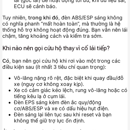
lái (góc lái) để hoạt động tối ưu; khi dữ liệu sai,
ECU sẽ cảnh báo.
Tuy nhiên,
trong khi đó
, đèn ABS/ESP sáng không
có nghĩa phanh “mất hoàn toàn”, mà thường là hệ
thống hỗ trợ không hoạt động đúng. Bạn vẫn nên lái
chậm, tăng khoảng cách và kiểm tra sớm.
Khi nào nên gọi cứu hộ thay vì cố lái tiếp?
Có
, bạn nên gọi cứu hộ khi rơi vào một trong các
điều kiện sau (ít nhất 3 tiêu chí quan trọng):
Vô-lăng nặng rõ rệt, đặc biệt khi quay đầu/đỗ
xe (nguy cơ không xoay kịp).
Xe có cảm giác kéo lệch, rung vô-lăng hoặc có
tiếng kêu lạ ở cụm lái.
Đèn EPS sáng kèm đèn ắc quy/động
cơ/ABS/ESP và xe có dấu hiệu hụt điện.
Đèn sáng lại liên tục sau khi reset và bạn
không thể giữ trợ lực ổn định.