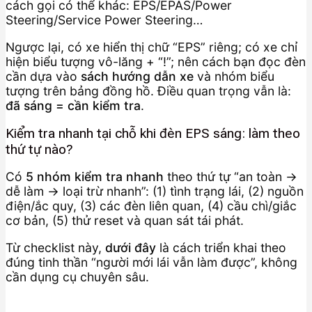
cách gọi có thể khác: EPS/EPAS/Power
Steering/Service Power Steering…
Ngược lại, có xe hiển thị chữ “EPS” riêng; có xe chỉ
hiện biểu tượng vô-lăng + “!”; nên cách bạn đọc đèn
cần dựa vào
sách hướng dẫn xe
và nhóm biểu
tượng trên bảng đồng hồ. Điều quan trọng vẫn là:
đã sáng = cần kiểm tra
.
Kiểm tra nhanh tại chỗ khi đèn EPS sáng: làm theo
thứ tự nào?
Có
5 nhóm kiểm tra nhanh
theo thứ tự “an toàn →
dễ làm → loại trừ nhanh”: (1) tình trạng lái, (2) nguồn
điện/ắc quy, (3) các đèn liên quan, (4) cầu chì/giắc
cơ bản, (5) thử reset và quan sát tái phát.
Từ checklist này,
dưới đây
là cách triển khai theo
đúng tinh thần “người mới lái vẫn làm được”, không
cần dụng cụ chuyên sâu.