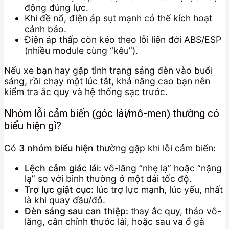
động đúng lực.
Khi đề nổ, điện áp sụt mạnh có thể kích hoạt
cảnh báo.
Điện áp thấp còn kéo theo lỗi liên đới ABS/ESP
(nhiều module cùng “kêu”).
Nếu xe bạn hay gặp tình trạng sáng đèn vào buổi
sáng, rồi chạy một lúc tắt, khả năng cao bạn nên
kiểm tra ắc quy và hệ thống sạc trước.
Nhóm lỗi cảm biến (góc lái/mô-men) thường có
biểu hiện gì?
Có
3 nhóm biểu hiện
thường gặp khi lỗi cảm biến:
Lệch cảm giác lái:
vô-lăng “nhẹ lạ” hoặc “nặng
lạ” so với bình thường ở một dải tốc độ.
Trợ lực giật cục:
lúc trợ lực mạnh, lúc yếu, nhất
là khi quay đầu/đỗ.
Đèn sáng sau can thiệp:
thay ắc quy, tháo vô-
lăng, cân chỉnh thước lái, hoặc sau va ổ gà