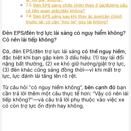
Đèn EPS sáng chập chờn theo ổ gà/đường xấu:
có liên quan giắc/dây không?
Đèn EPS sáng sau khi thay ắc quy/cân chỉnh
thước lái: có cần “học lại” góc lái không?
Đèn EPS/đèn trợ lực lái sáng có nguy hiểm không?
Có nên lái tiếp không?
Có
, đèn EPS/đèn trợ lực lái sáng
có thể nguy hiểm
,
đặc biệt khi bạn gặp kèm 3 dấu hiệu: (1) tay lái đổi
nặng bất thường, (2) xe khó giữ hướng/giật trợ lực,
(3) đèn khác cũng sáng đồng thời—vì khi mất trợ
lực, lực đánh lái tăng lên rõ rệt.
Từ câu hỏi “có nguy hiểm không”,
bên cạnh đó
bạn
cần trả lời thêm một câu thực tế hơn: “Vậy có nên lái
tiếp không?”—và câu trả lời phụ thuộc vào việc xe
có còn trợ lực ổn định hay không.