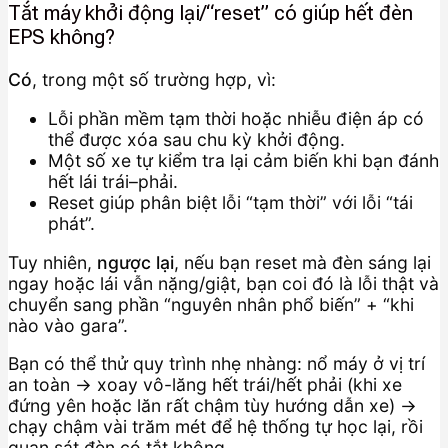
Tắt máy khởi động lại/“reset” có giúp hết đèn
EPS không?
Có
, trong một số trường hợp, vì:
Lỗi phần mềm tạm thời hoặc nhiễu điện áp có
thể được xóa sau chu kỳ khởi động.
Một số xe tự kiểm tra lại cảm biến khi bạn đánh
hết lái trái–phải.
Reset giúp phân biệt lỗi “tạm thời” với lỗi “tái
phát”.
Tuy nhiên,
ngược lại
, nếu bạn reset mà đèn sáng lại
ngay hoặc lái vẫn nặng/giật, bạn coi đó là lỗi thật và
chuyển sang phần “nguyên nhân phổ biến” + “khi
nào vào gara”.
Bạn có thể thử quy trình nhẹ nhàng: nổ máy ở vị trí
an toàn → xoay vô-lăng hết trái/hết phải (khi xe
đứng yên hoặc lăn rất chậm tùy hướng dẫn xe) →
chạy chậm vài trăm mét để hệ thống tự học lại, rồi
quan sát đèn có tắt không.