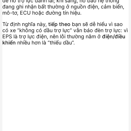
để hỗ trợ lực đánh lái; khi sáng, nó báo hệ thống
đang ghi nhận bất thường ở nguồn điện, cảm biến,
mô-tơ, ECU hoặc đường tín hiệu.
Từ định nghĩa này,
tiếp theo
bạn sẽ dễ hiểu vì sao
có xe “không có dầu trợ lực” vẫn báo đèn trợ lực: vì
EPS là trợ lực điện, nên lỗi thường nằm ở
điện/điều
khiển
nhiều hơn là “thiếu dầu”.