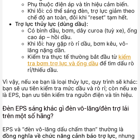
Phụ thuộc điện áp và tín hiệu cảm biến.
Khi lỗi: có thể sáng đèn, trợ lực giảm theo
chế độ an toàn, đôi khi “reset” tạm hết.
Trợ lực thủy lực (dùng dầu):
Có bình dầu, bơm, dây curoa (tuỳ xe), ống
cao áp – hồi dầu.
Khi lỗi: hay gặp rò rỉ dầu, bơm kêu, vô-
lăng nặng dần.
Kiểm tra thực tế thường bắt đầu từ
kiểm
tra bơm trợ lực và ống dầu
để tìm dấu rò
rỉ/thiếu dầu.
Vì vậy, nếu xe bạn là loại thủy lực, quy trình sẽ khác:
bạn sẽ ưu tiên kiểm tra mức dầu và rò rỉ; còn nếu xe
là EPS, bạn ưu tiên kiểm tra nguồn điện và tín hiệu.
Đèn EPS sáng khác gì đèn vô-lăng/đèn trợ lái
trên một số hãng?
EPS và “đèn vô-lăng dấu chấm than” thường là
đồng nghĩa về chức năng cảnh báo trợ lực
, nhưng