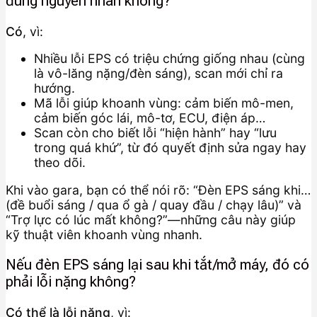
đúng nguyên nhân không?
Có
, vì:
Nhiều lỗi EPS có triệu chứng giống nhau (cùng
là vô-lăng nặng/đèn sáng), scan mới chỉ ra
hướng.
Mã lỗi giúp khoanh vùng: cảm biến mô-men,
cảm biến góc lái, mô-tơ, ECU, điện áp…
Scan còn cho biết lỗi “hiện hành” hay “lưu
trong quá khứ”, từ đó quyết định sửa ngay hay
theo dõi.
Khi vào gara, bạn có thể nói rõ: “Đèn EPS sáng khi…
(đề buổi sáng / qua ổ gà / quay đầu / chạy lâu)” và
“Trợ lực có lúc mất không?”—những câu này giúp
kỹ thuật viên khoanh vùng nhanh.
Nếu đèn EPS sáng lại sau khi tắt/mở máy, đó có
phải lỗi nặng không?
Có thể là lỗi nặng
, vì: