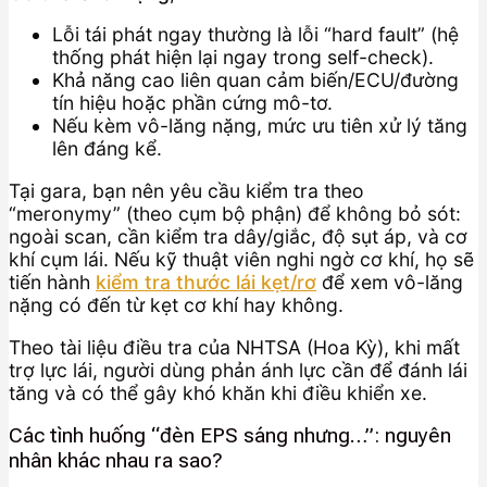
Lỗi tái phát ngay thường là lỗi “hard fault” (hệ
thống phát hiện lại ngay trong self-check).
Khả năng cao liên quan cảm biến/ECU/đường
tín hiệu hoặc phần cứng mô-tơ.
Nếu kèm vô-lăng nặng, mức ưu tiên xử lý tăng
lên đáng kể.
Tại gara, bạn nên yêu cầu kiểm tra theo
“meronymy” (theo cụm bộ phận) để không bỏ sót:
ngoài scan, cần kiểm tra dây/giắc, độ sụt áp, và cơ
khí cụm lái. Nếu kỹ thuật viên nghi ngờ cơ khí, họ sẽ
tiến hành
kiểm tra thước lái kẹt/rơ
để xem vô-lăng
nặng có đến từ kẹt cơ khí hay không.
Theo tài liệu điều tra của NHTSA (Hoa Kỳ), khi mất
trợ lực lái, người dùng phản ánh lực cần để đánh lái
tăng và có thể gây khó khăn khi điều khiển xe.
Các tình huống “đèn EPS sáng nhưng…”: nguyên
nhân khác nhau ra sao?