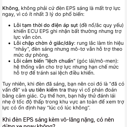
Không
, không phải cứ đèn EPS sáng là mất trợ lực
ngay, vì có ít nhất 3 lý do phổ biến:
Lỗi tạm thời do điện áp sụt
(đề nổ/ắc quy yếu)
khiến ECU EPS ghi nhận bất thường nhưng trợ
lực vẫn còn.
Lỗi chập chờn ở giắc/dây
: rung lắc làm tín hiệu
“nhảy”, đèn sáng nhưng mô-tơ vẫn hỗ trợ theo
mức dự phòng.
Lỗi cảm biến “lệch chuẩn”
(góc lái/mô-men):
hệ thống vẫn cho trợ lực nhưng hạn chế mức
hỗ trợ để tránh sai lệch điều khiển.
Tuy nhiên, khi đèn đã sáng, bạn nên coi đó là “đã có
vấn đề” và
ưu tiên kiểm tra
thay vì cố phán đoán
bằng cảm giác. Cụ thể hơn, bạn hãy thử đánh lái
nhẹ ở tốc độ thấp trong khu vực an toàn để xem trợ
lực có ổn định hay “lúc có lúc không”.
Khi đèn EPS sáng kèm vô-lăng nặng, có nên
dừng xe ngay không?