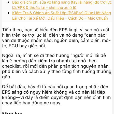
Báo giá chi phí sửa vô lăng nặng (tay lái nặng) do trợ lực
lái/EPS & thước lái – cho chủ xe ô tô
Kiểm Tra & Chỉnh Áp Suất Lốp (PSI/Bar) Giúp Hết Nặng
Lái Cho Tài Xế Mới: Dấu Hiệu – Cách Đo – Mức Chuẩn
Tiếp theo, bạn sẽ hiểu
đèn EPS là gì
, vì sao nó xuất
hiện trên xe trợ lực lái điện và nó đang “cảnh báo”
vấn đề thuộc nhóm nào: nguồn điện, cảm biến, mô-
tơ, ECU hay giắc nối.
Ngoài ra, mình sẽ đi theo hướng “người mới lái dễ
làm”: hướng dẫn
kiểm tra nhanh tại chỗ
theo
checklist, rồi mới đến phần phân tích
nguyên nhân
phổ biến
và cách xử lý theo từng tình huống thường
gặp.
Để bắt đầu, hãy đi từ câu hỏi quan trọng nhất:
đèn
EPS sáng có nguy hiểm không và có nên lái tiếp
không
—vì đây là điểm quyết định bạn nên bình tĩnh
chạy tiếp hay dừng xe ngay.
Mục lục