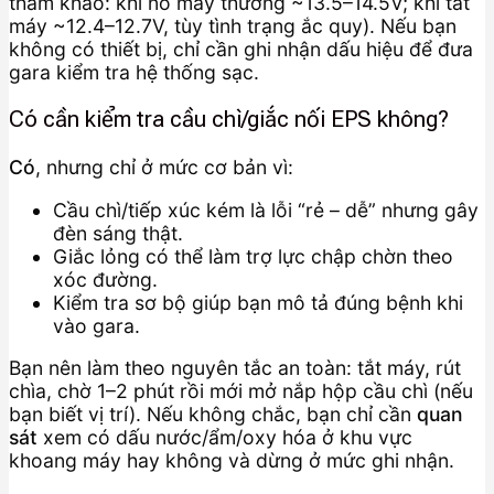
tham khảo: khi nổ máy thường ~13.5–14.5V; khi tắt
máy ~12.4–12.7V, tùy tình trạng ắc quy). Nếu bạn
không có thiết bị, chỉ cần ghi nhận dấu hiệu để đưa
gara kiểm tra hệ thống sạc.
Có cần kiểm tra cầu chì/giắc nối EPS không?
Có
, nhưng chỉ ở mức cơ bản vì:
Cầu chì/tiếp xúc kém là lỗi “rẻ – dễ” nhưng gây
đèn sáng thật.
Giắc lỏng có thể làm trợ lực chập chờn theo
xóc đường.
Kiểm tra sơ bộ giúp bạn mô tả đúng bệnh khi
vào gara.
Bạn nên làm theo nguyên tắc an toàn: tắt máy, rút
chìa, chờ 1–2 phút rồi mới mở nắp hộp cầu chì (nếu
bạn biết vị trí). Nếu không chắc, bạn chỉ cần
quan
sát
xem có dấu nước/ẩm/oxy hóa ở khu vực
khoang máy hay không và dừng ở mức ghi nhận.