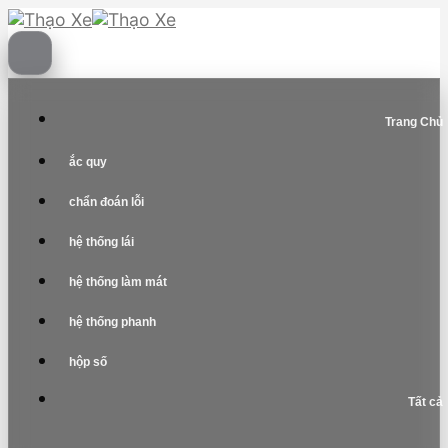
Skip
to
content
Trang Chủ
ắc quy
chẩn đoán lỗi
hệ thống lái
hệ thống làm mát
hệ thống phanh
hộp số
Tất cả