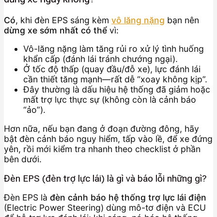
Có
, khi đèn EPS sáng kèm
vô lăng nặng
bạn nên
dừng xe sớm nhất có thể
vì:
Vô-lăng nặng làm tăng rủi ro xử lý tình huống
khẩn cấp (đánh lái tránh chướng ngại).
Ở tốc độ thấp (quay đầu/đỗ xe), lực đánh lái
cần thiết tăng mạnh—rất dễ “xoay không kịp”.
Đây thường là dấu hiệu hệ thống đã giảm hoặc
mất trợ lực thực sự (không còn là cảnh báo
“ảo”).
Hơn nữa, nếu bạn đang ở đoạn đường đông, hãy
bật đèn cảnh báo nguy hiểm, tấp vào lề, để xe đứng
yên, rồi mới kiểm tra nhanh theo checklist ở phần
bên dưới.
Đèn EPS (đèn trợ lực lái) là gì và báo lỗi những gì?
Đèn EPS là
đèn cảnh báo hệ thống trợ lực lái điện
(Electric Power Steering) dùng mô-tơ điện và ECU