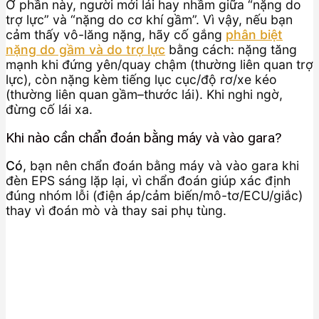
Ở phần này, người mới lái hay nhầm giữa “nặng do
trợ lực” và “nặng do cơ khí gầm”. Vì vậy, nếu bạn
cảm thấy vô-lăng nặng, hãy cố gắng
phân biệt
nặng do gầm và do trợ lực
bằng cách: nặng tăng
mạnh khi đứng yên/quay chậm (thường liên quan trợ
lực), còn nặng kèm tiếng lục cục/độ rơ/xe kéo
(thường liên quan gầm–thước lái). Khi nghi ngờ,
đừng cố lái xa.
Khi nào cần chẩn đoán bằng máy và vào gara?
Có
, bạn nên chẩn đoán bằng máy và vào gara khi
đèn EPS sáng lặp lại, vì chẩn đoán giúp xác định
đúng nhóm lỗi (điện áp/cảm biến/mô-tơ/ECU/giắc)
thay vì đoán mò và thay sai phụ tùng.