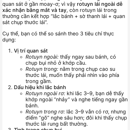
quan sát ở gần moay-ơ; vì vậy
rotuyn lái ngoài dễ
xác nhận bằng mắt và tay
, còn rotuyn lái trong
thường cần kết hợp “lắc bánh + sờ thanh lái + quan
sát chụp thước lái”.
Cụ thể, bạn có thể so sánh theo 3 tiêu chí thực
dụng:
Vị trí quan sát
Rotuyn ngoài:
thấy ngay sau bánh, có
chụp bụi nhỏ ở khớp cầu.
Rotuyn trong:
nằm trong chụp cao su
thước lái, muốn thấy phải nhìn vào phía
trong gầm.
Dấu hiệu khi lắc bánh
Rotuyn ngoài rơ:
khi lắc 3–9, bạn dễ thấy
khớp ngoài “nhảy” và nghe tiếng ngay gần
bánh.
Rotuyn trong rơ:
lắc 3–9 vẫn có rơ, nhưng
điểm “gõ” nghe sâu hơn; đôi khi thấy chụp
thước lái rung bất thường.
Tình trạng chụp bụi