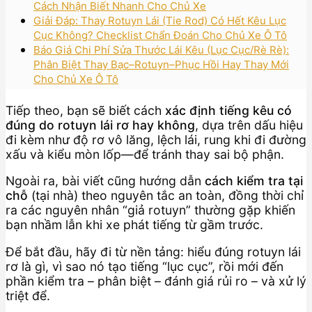
Cách Nhận Biết Nhanh Cho Chủ Xe
Giải Đáp: Thay Rotuyn Lái (Tie Rod) Có Hết Kêu Lục
Cục Không? Checklist Chẩn Đoán Cho Chủ Xe Ô Tô
Báo Giá Chi Phí Sửa Thước Lái Kêu (Lục Cục/Rè Rè):
Phân Biệt Thay Bạc–Rotuyn–Phục Hồi Hay Thay Mới
Cho Chủ Xe Ô Tô
Tiếp theo, bạn sẽ biết cách
xác định tiếng kêu có
đúng do rotuyn lái rơ hay không
, dựa trên dấu hiệu
đi kèm như độ rơ vô lăng, lệch lái, rung khi đi đường
xấu và kiểu mòn lốp—để tránh thay sai bộ phận.
Ngoài ra, bài viết cũng hướng dẫn
cách kiểm tra tại
chỗ
(tại nhà) theo nguyên tắc an toàn, đồng thời chỉ
ra các nguyên nhân “giả rotuyn” thường gặp khiến
bạn nhầm lẫn khi xe phát tiếng từ gầm trước.
Để bắt đầu, hãy đi từ nền tảng: hiểu đúng rotuyn lái
rơ là gì, vì sao nó tạo tiếng “lục cục”, rồi mới đến
phần kiểm tra – phân biệt – đánh giá rủi ro – và xử lý
triệt để.