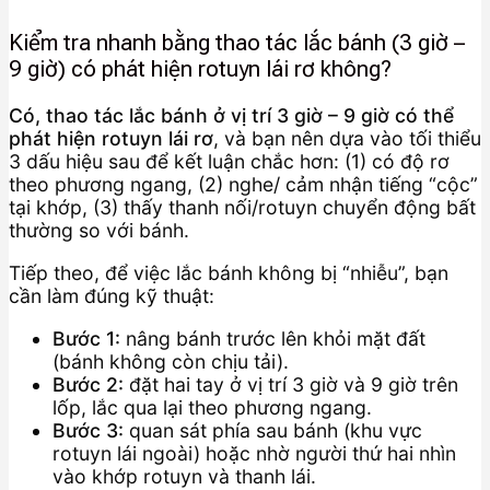
Kiểm tra nhanh bằng thao tác lắc bánh (3 giờ –
9 giờ) có phát hiện rotuyn lái rơ không?
Có, thao tác lắc bánh ở vị trí 3 giờ – 9 giờ có thể
phát hiện rotuyn lái rơ
, và bạn nên dựa vào tối thiểu
3 dấu hiệu sau để kết luận chắc hơn: (1) có độ rơ
theo phương ngang, (2) nghe/ cảm nhận tiếng “cộc”
tại khớp, (3) thấy thanh nối/rotuyn chuyển động bất
thường so với bánh.
Tiếp theo, để việc lắc bánh không bị “nhiễu”, bạn
cần làm đúng kỹ thuật:
Bước 1:
nâng bánh trước lên khỏi mặt đất
(bánh không còn chịu tải).
Bước 2:
đặt hai tay ở vị trí 3 giờ và 9 giờ trên
lốp, lắc qua lại theo phương ngang.
Bước 3:
quan sát phía sau bánh (khu vực
rotuyn lái ngoài) hoặc nhờ người thứ hai nhìn
vào khớp rotuyn và thanh lái.