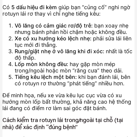
Có
5 dấu hiệu đi kèm
giúp bạn “củng cố” nghi ngờ
rotuyn lái rơ thay vì chỉ nghe tiếng kêu:
Vô lăng có cảm giác rơ/độ trễ:
bạn xoay nhẹ
nhưng bánh phản hồi chậm hoặc không đều.
Xe có xu hướng kéo lệch nhẹ:
phải sửa lái liên
tục mới đi thẳng.
Rung/giật nhẹ ở vô lăng khi đi xóc:
nhất là tốc
độ thấp.
Lốp mòn không đều:
hay gặp mòn mép
trong/ngoài hoặc mòn “răng cưa” theo dải.
Tiếng kêu lệch một bên:
khi bạn đánh lái, bên
có rotuyn rơ thường “phát tiếng” nhiều hơn.
Để minh họa, nếu xe vừa kêu lục cục vừa có xu
hướng mòn lốp bất thường, khả năng cao hệ thống
lái đang có điểm rơ làm sai góc đặt bánh.
Cách kiểm tra rotuyn lái trong/ngoài tại chỗ (tại
nhà) để xác định “đúng bệnh”