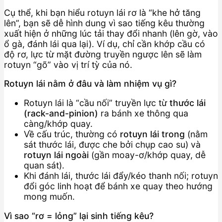
Cụ thể, khi bạn hiểu rotuyn lái rơ là “khe hở tăng
lên”, bạn sẽ dễ hình dung vì sao tiếng kêu thường
xuất hiện ở những lúc tải thay đổi nhanh (lên gờ, vào
ổ gà, đánh lái qua lại). Ví dụ, chỉ cần khớp cầu có
độ rơ, lực từ mặt đường truyền ngược lên sẽ làm
rotuyn “gõ” vào vị trí tỳ của nó.
Rotuyn lái nằm ở đâu và làm nhiệm vụ gì?
Rotuyn lái là “cầu nối” truyền lực từ
thước lái
(rack-and-pinion)
ra bánh xe thông qua
càng/khớp quay.
Về cấu trúc, thường có
rotuyn lái trong
(nằm
sát thước lái, được che bởi chụp cao su) và
rotuyn lái ngoài
(gần moay-ơ/khớp quay, dễ
quan sát).
Khi đánh lái, thước lái đẩy/kéo thanh nối; rotuyn
đổi góc linh hoạt để bánh xe quay theo hướng
mong muốn.
Vì sao “rơ = lỏng” lại sinh tiếng kêu?