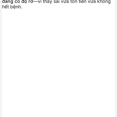
đang có độ rơ
—vì thay sai vừa tốn tiền vừa không
hết bệnh.