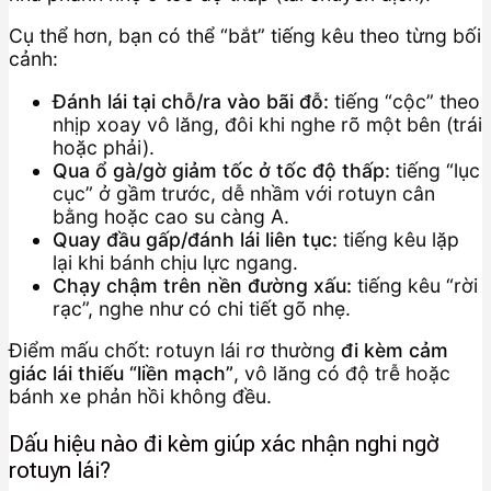
Cụ thể hơn, bạn có thể “bắt” tiếng kêu theo từng bối
cảnh:
Đánh lái tại chỗ/ra vào bãi đỗ:
tiếng “cộc” theo
nhịp xoay vô lăng, đôi khi nghe rõ một bên (trái
hoặc phải).
Qua ổ gà/gờ giảm tốc ở tốc độ thấp:
tiếng “lục
cục” ở gầm trước, dễ nhầm với rotuyn cân
bằng hoặc cao su càng A.
Quay đầu gấp/đánh lái liên tục:
tiếng kêu lặp
lại khi bánh chịu lực ngang.
Chạy chậm trên nền đường xấu:
tiếng kêu “rời
rạc”, nghe như có chi tiết gõ nhẹ.
Điểm mấu chốt: rotuyn lái rơ thường
đi kèm cảm
giác lái thiếu “liền mạch”
, vô lăng có độ trễ hoặc
bánh xe phản hồi không đều.
Dấu hiệu nào đi kèm giúp xác nhận nghi ngờ
rotuyn lái?