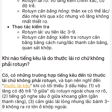
Rotuyn lái rơ:
vô lăng kém chính xác, có
độ trễ.
Rotuyn cân bằng hỏng:
thân xe có thể lắc/
đảo nhẹ khi qua xóc nhưng vô lăng không
nhất thiết rơ.
Thao tác kiểm tra
Rotuyn lái:
ưu tiên lắc 3–9.
Rotuyn cân bằng:
kiểm tra rotuyn cân
bằng bằng cách rung/lắc thanh cân bằng,
quan sát khớp.
Khi nào tiếng kêu là do thước lái rơ chứ không
phải rotuyn?
Có, có những trường hợp tiếng kêu đến từ thước
lái chứ không phải rotuyn
, và bạn nên nghĩ đến
“
thước lái kêu
” khi có tối thiểu 3 dấu hiệu: (1) vô
lăng có độ trễ “ở giữa” dù rotuyn ngoài chưa rơ rõ,
(2) tiếng gõ nghe sâu ở giữa khoang gầm (gần
thanh răng), (3) cảm giác lái lỏng nhưng lắc bánh 3–
9 không ra rơ lớn ở khớp ngoài.