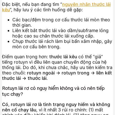
Đặc biệt, nếu bạn đang tìm “
nguyên nhân thước lái
kêu
”, hãy lưu ý các tình huống dễ gặp:
Các bạc/đệm trong cơ cấu thước lái mòn theo
thời gian.
Liên kết bắt thước lái vào dầm/subframe lỏng
hoặc cao su chân thước lái xuống cấp.
Chụp thước lái rách làm bụi bẩn xâm nhập, gây
mòn cơ cấu bên trong.
Điểm quan trọng hơn:
thước lái kêu
có thể “giả”
tiếng rotuyn vì đều liên quan chuyển động của hệ
thống lái. Do đó, khi chưa chắc, hãy ưu tiên kiểm tra
theo chuỗi:
rotuyn ngoài → rotuyn trong → liên kết
thước lái → thước lái
.
Rotuyn lái rơ có nguy hiểm không và có nên tiếp
tục chạy?
Có, rotuyn lái rơ là tình trạng nguy hiểm và không
nên cố chạy lâu
, vì ít nhất 3 rủi ro chính: (1) mất