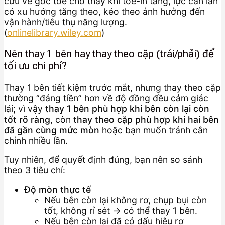
cứu về góc toe cho thấy khi toe-in tăng, lực cản lăn
có xu hướng tăng theo, kéo theo ảnh hưởng đến
vận hành/tiêu thụ năng lượng.
(
onlinelibrary.wiley.com
)
Nên thay 1 bên hay thay theo cặp (trái/phải) để
tối ưu chi phí?
Thay 1 bên tiết kiệm trước mắt, nhưng thay theo cặp
thường “đáng tiền” hơn về độ đồng đều cảm giác
lái; vì vậy
thay 1 bên phù hợp khi bên còn lại còn
tốt rõ ràng
, còn
thay theo cặp phù hợp khi hai bên
đã gần cùng mức mòn
hoặc bạn muốn tránh cân
chỉnh nhiều lần.
Tuy nhiên, để quyết định đúng, bạn nên so sánh
theo 3 tiêu chí:
Độ mòn thực tế
Nếu bên còn lại không rơ, chụp bụi còn
tốt, không rỉ sét → có thể thay 1 bên.
Nếu bên còn lại đã có dấu hiệu rơ