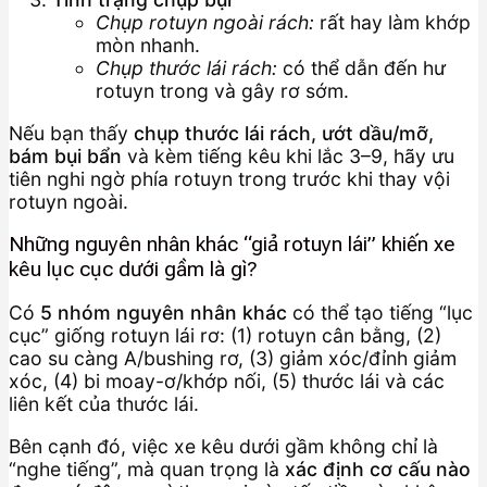
Chụp rotuyn ngoài rách:
rất hay làm khớp
mòn nhanh.
Chụp thước lái rách:
có thể dẫn đến hư
rotuyn trong và gây rơ sớm.
Nếu bạn thấy
chụp thước lái rách, ướt dầu/mỡ,
bám bụi bẩn
và kèm tiếng kêu khi lắc 3–9, hãy ưu
tiên nghi ngờ phía rotuyn trong trước khi thay vội
rotuyn ngoài.
Những nguyên nhân khác “giả rotuyn lái” khiến xe
kêu lục cục dưới gầm là gì?
Có
5 nhóm nguyên nhân khác
có thể tạo tiếng “lục
cục” giống rotuyn lái rơ: (1) rotuyn cân bằng, (2)
cao su càng A/bushing rơ, (3) giảm xóc/đỉnh giảm
xóc, (4) bi moay-ơ/khớp nối, (5) thước lái và các
liên kết của thước lái.
Bên cạnh đó, việc xe kêu dưới gầm không chỉ là
“nghe tiếng”, mà quan trọng là
xác định cơ cấu nào