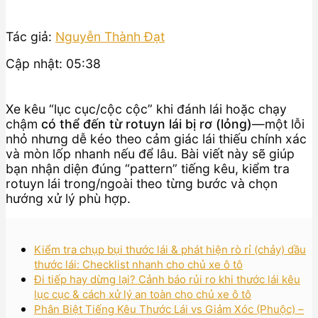
Tác giả:
Nguyễn Thành Đạt
Cập nhật: 05:38
Xe kêu “lục cục/cộc cộc” khi đánh lái hoặc chạy
chậm
có thể đến từ rotuyn lái bị rơ (lỏng)
—một lỗi
nhỏ nhưng dễ kéo theo cảm giác lái thiếu chính xác
và mòn lốp nhanh nếu để lâu. Bài viết này sẽ giúp
bạn nhận diện đúng “pattern” tiếng kêu, kiểm tra
rotuyn lái trong/ngoài theo từng bước và chọn
hướng xử lý phù hợp.
Kiểm tra chụp bụi thước lái & phát hiện rò rỉ (chảy) dầu
thước lái: Checklist nhanh cho chủ xe ô tô
Đi tiếp hay dừng lại? Cảnh báo rủi ro khi thước lái kêu
lục cục & cách xử lý an toàn cho chủ xe ô tô
Phân Biệt Tiếng Kêu Thước Lái vs Giảm Xóc (Phuộc) –