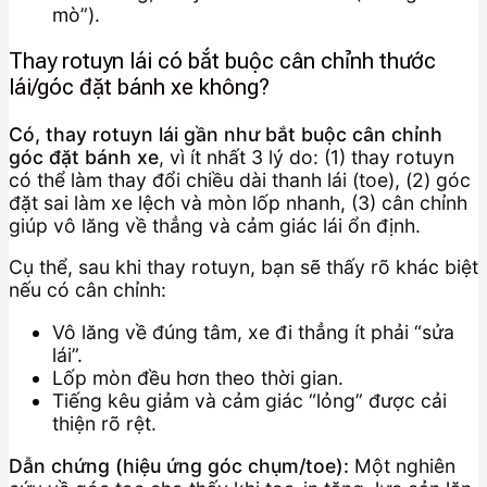
mò”).
Thay rotuyn lái có bắt buộc cân chỉnh thước
lái/góc đặt bánh xe không?
Có, thay rotuyn lái gần như bắt buộc cân chỉnh
góc đặt bánh xe
, vì ít nhất 3 lý do: (1) thay rotuyn
có thể làm thay đổi chiều dài thanh lái (toe), (2) góc
đặt sai làm xe lệch và mòn lốp nhanh, (3) cân chỉnh
giúp vô lăng về thẳng và cảm giác lái ổn định.
Cụ thể, sau khi thay rotuyn, bạn sẽ thấy rõ khác biệt
nếu có cân chỉnh:
Vô lăng về đúng tâm, xe đi thẳng ít phải “sửa
lái”.
Lốp mòn đều hơn theo thời gian.
Tiếng kêu giảm và cảm giác “lỏng” được cải
thiện rõ rệt.
Dẫn chứng (hiệu ứng góc chụm/toe):
Một nghiên