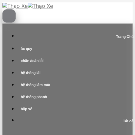
Skip
to
content
Trang Chủ
ắc quy
chẩn đoán lỗi
hệ thống lái
hệ thống làm mát
hệ thống phanh
hộp số
Tất cả