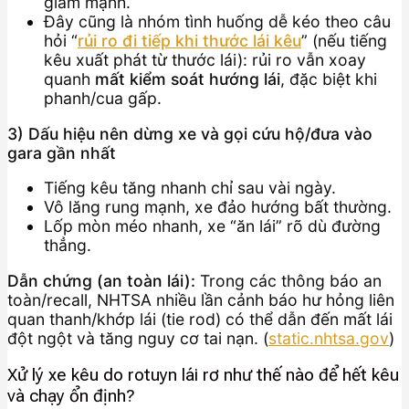
giảm mạnh.
Đây cũng là nhóm tình huống dễ kéo theo câu
hỏi “
rủi ro đi tiếp khi thước lái kêu
” (nếu tiếng
kêu xuất phát từ thước lái): rủi ro vẫn xoay
quanh
mất kiểm soát hướng lái
, đặc biệt khi
phanh/cua gấp.
3) Dấu hiệu nên dừng xe và gọi cứu hộ/đưa vào
gara gần nhất
Tiếng kêu tăng nhanh chỉ sau vài ngày.
Vô lăng rung mạnh, xe đảo hướng bất thường.
Lốp mòn méo nhanh, xe “ăn lái” rõ dù đường
thẳng.
Dẫn chứng (an toàn lái):
Trong các thông báo an
toàn/recall, NHTSA nhiều lần cảnh báo hư hỏng liên
quan thanh/khớp lái (tie rod) có thể dẫn đến mất lái
đột ngột và tăng nguy cơ tai nạn. (
static.nhtsa.gov
)
Xử lý xe kêu do rotuyn lái rơ như thế nào để hết kêu
và chạy ổn định?