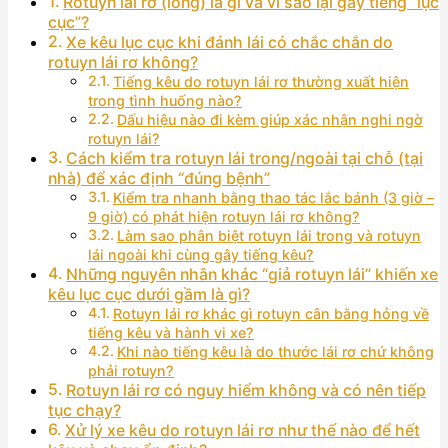
Rotuyn lái rơ (lỏng) là gì và vì sao lại gây tiếng “lục
cục”?
Xe kêu lục cục khi đánh lái có chắc chắn do
rotuyn lái rơ không?
Tiếng kêu do rotuyn lái rơ thường xuất hiện
trong tình huống nào?
Dấu hiệu nào đi kèm giúp xác nhận nghi ngờ
rotuyn lái?
Cách kiểm tra rotuyn lái trong/ngoài tại chỗ (tại
nhà) để xác định “đúng bệnh”
Kiểm tra nhanh bằng thao tác lắc bánh (3 giờ –
9 giờ) có phát hiện rotuyn lái rơ không?
Làm sao phân biệt rotuyn lái trong và rotuyn
lái ngoài khi cùng gây tiếng kêu?
Những nguyên nhân khác “giả rotuyn lái” khiến xe
kêu lục cục dưới gầm là gì?
Rotuyn lái rơ khác gì rotuyn cân bằng hỏng về
tiếng kêu và hành vi xe?
Khi nào tiếng kêu là do thước lái rơ chứ không
phải rotuyn?
Rotuyn lái rơ có nguy hiểm không và có nên tiếp
tục chạy?
Xử lý xe kêu do rotuyn lái rơ như thế nào để hết