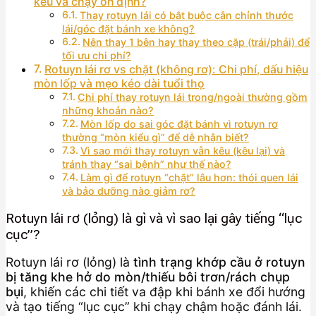
kêu và chạy ổn định?
Thay rotuyn lái có bắt buộc cân chỉnh thước
lái/góc đặt bánh xe không?
Nên thay 1 bên hay thay theo cặp (trái/phải) để
tối ưu chi phí?
Rotuyn lái rơ vs chặt (không rơ): Chi phí, dấu hiệu
mòn lốp và mẹo kéo dài tuổi thọ
Chi phí thay rotuyn lái trong/ngoài thường gồm
những khoản nào?
Mòn lốp do sai góc đặt bánh vì rotuyn rơ
thường “mòn kiểu gì” để dễ nhận biết?
Vì sao mới thay rotuyn vẫn kêu (kêu lại) và
tránh thay “sai bệnh” như thế nào?
Làm gì để rotuyn “chặt” lâu hơn: thói quen lái
và bảo dưỡng nào giảm rơ?
Rotuyn lái rơ (lỏng) là gì và vì sao lại gây tiếng “lục
cục”?
Rotuyn lái rơ (lỏng) là
tình trạng khớp cầu ở rotuyn
bị tăng khe hở do mòn/thiếu bôi trơn/rách chụp
bụi
, khiến các chi tiết va đập khi bánh xe đổi hướng
và tạo tiếng “lục cục” khi chạy chậm hoặc đánh lái.