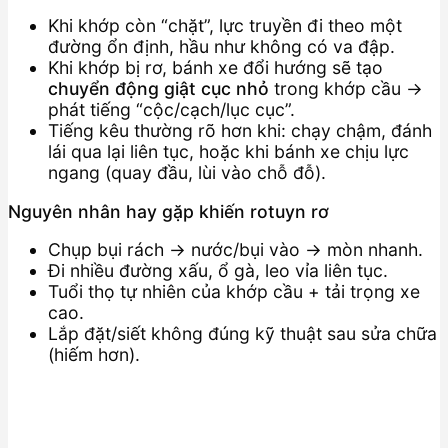
Khi khớp còn “chặt”, lực truyền đi theo một
đường ổn định, hầu như không có va đập.
Khi khớp bị rơ, bánh xe đổi hướng sẽ tạo
chuyển động giật cục nhỏ
trong khớp cầu →
phát tiếng “cộc/cạch/lục cục”.
Tiếng kêu thường rõ hơn khi: chạy chậm, đánh
lái qua lại liên tục, hoặc khi bánh xe chịu lực
ngang (quay đầu, lùi vào chỗ đỗ).
Nguyên nhân hay gặp khiến rotuyn rơ
Chụp bụi rách → nước/bụi vào → mòn nhanh.
Đi nhiều đường xấu, ổ gà, leo vỉa liên tục.
Tuổi thọ tự nhiên của khớp cầu + tải trọng xe
cao.
Lắp đặt/siết không đúng kỹ thuật sau sửa chữa
(hiếm hơn).