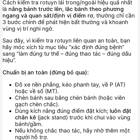
Cách kiểm tra rotuyn lái trong/ngoài hiệu quả nhất
là
nâng bánh trước lên, lắc bánh theo phương
ngang và quan sát/định vị điểm rơ
, thường chỉ cần
3 bước chính để phát hiện bất thường và khoanh
vùng vị trí nghi ngờ.
Sau đây, vì kiểm tra rotuyn liên quan an toàn, bạn
hãy móc xích từ mục tiêu “xác định đúng bệnh”
sang “làm đúng tư thế – đúng thao tác – đúng dấu
hiệu”.
Chuẩn bị an toàn (đừng bỏ qua):
Đỗ xe nền phẳng, kéo phanh tay, về P (AT)
hoặc về số (MT).
Chèn bánh sau bằng chèn bánh (hoặc viên
gạch chèn chắc).
Dùng kích nâng đúng điểm đặt kích;
luôn đặt
chân kê
(jack stand) trước khi chui vào vùng
bánh/gầm.
Nếu không chắc thao tác, hãy nhờ thêm một
người hỗ trợ.