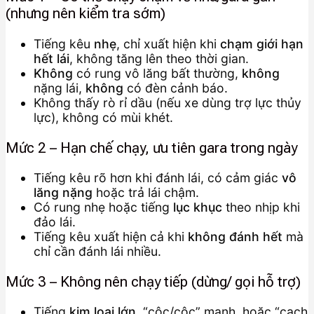
(nhưng nên kiểm tra sớm)
Tiếng kêu
nhẹ
, chỉ xuất hiện khi
chạm giới hạn
hết lái
, không tăng lên theo thời gian.
Không
có rung vô lăng bất thường,
không
nặng lái,
không
có đèn cảnh báo.
Không thấy rò rỉ dầu (nếu xe dùng trợ lực thủy
lực), không có mùi khét.
Mức 2 – Hạn chế chạy, ưu tiên gara trong ngày
Tiếng kêu rõ hơn khi đánh lái, có cảm giác
vô
lăng nặng
hoặc trả lái chậm.
Có rung nhẹ hoặc tiếng
lục khục
theo nhịp khi
đảo lái.
Tiếng kêu xuất hiện cả khi
không đánh hết
mà
chỉ cần đánh lái nhiều.
Mức 3 – Không nên chạy tiếp (dừng/ gọi hỗ trợ)
Tiếng
kim loại lớn
, “cộc/cộc” mạnh, hoặc “cạch