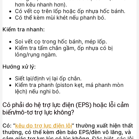
hơn kêu nhanh hơn).
Có vết cọ trên lốp hoặc ốp nhựa hốc bánh.
Có thể kèm mùi khét nếu phanh bó.
Kiểm tra nhanh:
Soi vết cọ trong hốc bánh, mép lốp.
Kiểm tra tấm chắn gầm, ốp nhựa có bị
lỏng/rụng ngàm.
Hướng xử lý:
Siết lại/định vị lại ốp chắn.
Kiểm tra phanh (piston kẹt, má phanh mòn
lệch) nếu nghi bó.
Có phải do hệ trợ lực điện (EPS) hoặc lỗi cảm
biến/mô-tơ trợ lực không?
Có: “
kêu do trợ lực điện lỗi
” thường xuất hiện thất
thường, có thể kèm đèn báo EPS/đèn vô lăng, và
cảm giác trợ lực lúc có lúc không.
Đặc biệt, các lỗi