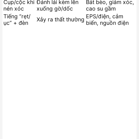
Cụp/cộc khi
Đánh lái kèm lên
Bát bèo, giảm xóc,
nén xóc
xuống gờ/dốc
cao su gầm
Tiếng “rẹt/
EPS/điện, cảm
Xảy ra thất thường
ục” + đèn
biến, nguồn điện