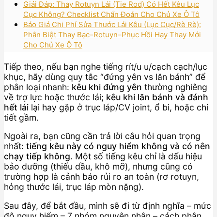
Giải Đáp: Thay Rotuyn Lái (Tie Rod) Có Hết Kêu Lục
Cục Không? Checklist Chẩn Đoán Cho Chủ Xe Ô Tô
Báo Giá Chi Phí Sửa Thước Lái Kêu (Lục Cục/Rè Rè):
Phân Biệt Thay Bạc–Rotuyn–Phục Hồi Hay Thay Mới
Cho Chủ Xe Ô Tô
Tiếp theo, nếu bạn nghe tiếng rít/u u/cạch cạch/lục
khục, hãy dùng quy tắc “đứng yên vs lăn bánh” để
phân loại nhanh:
kêu khi đứng yên
thường nghiêng
về trợ lực hoặc thước lái;
kêu khi lăn bánh và đánh
hết lái
lại hay gặp ở trục láp/CV joint, ổ bi, hoặc chi
tiết gầm.
Ngoài ra, bạn cũng cần trả lời câu hỏi quan trọng
nhất:
tiếng kêu này có nguy hiểm không và có nên
chạy tiếp không
. Một số tiếng kêu chỉ là dấu hiệu
bảo dưỡng (thiếu dầu, khô mỡ), nhưng cũng có
trường hợp là cảnh báo rủi ro an toàn (rơ rotuyn,
hỏng thước lái, trục láp mòn nặng).
Sau đây, để bắt đầu, mình sẽ đi từ định nghĩa – mức
độ nguy hiểm – 7 nhóm nguyên nhân – cách phân