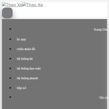
Skip
to
content
Trang Chủ
ắc quy
chẩn đoán lỗi
hệ thống lái
hệ thống làm mát
hệ thống phanh
hộp số
Tất cả