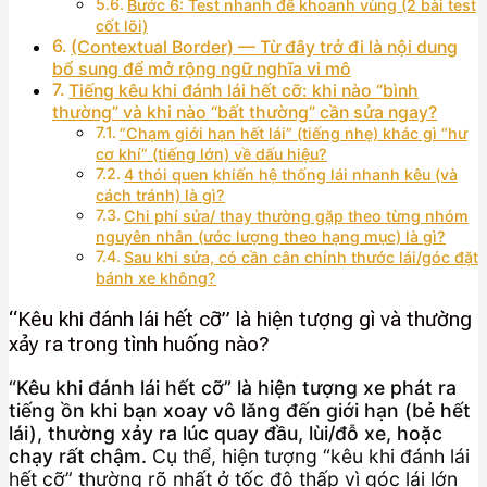
Bước 6: Test nhanh để khoanh vùng (2 bài test
cốt lõi)
(Contextual Border) — Từ đây trở đi là nội dung
bổ sung để mở rộng ngữ nghĩa vi mô
Tiếng kêu khi đánh lái hết cỡ: khi nào “bình
thường” và khi nào “bất thường” cần sửa ngay?
“Chạm giới hạn hết lái” (tiếng nhẹ) khác gì “hư
cơ khí” (tiếng lớn) về dấu hiệu?
4 thói quen khiến hệ thống lái nhanh kêu (và
cách tránh) là gì?
Chi phí sửa/ thay thường gặp theo từng nhóm
nguyên nhân (ước lượng theo hạng mục) là gì?
Sau khi sửa, có cần cân chỉnh thước lái/góc đặt
bánh xe không?
“Kêu khi đánh lái hết cỡ” là hiện tượng gì và thường
xảy ra trong tình huống nào?
“Kêu khi đánh lái hết cỡ” là hiện tượng xe phát ra
tiếng ồn khi bạn xoay vô lăng đến giới hạn (bẻ hết
lái), thường xảy ra lúc quay đầu, lùi/đỗ xe, hoặc
chạy rất chậm.
Cụ thể, hiện tượng “kêu khi đánh lái
hết cỡ” thường rõ nhất ở tốc độ thấp vì góc lái lớn