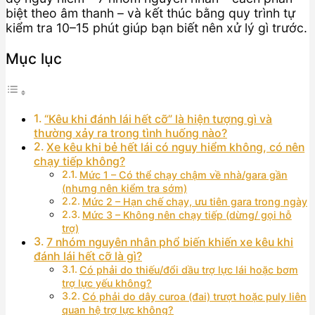
biệt theo âm thanh – và kết thúc bằng quy trình tự
kiểm tra 10–15 phút giúp bạn biết nên xử lý gì trước.
Mục lục
“Kêu khi đánh lái hết cỡ” là hiện tượng gì và
thường xảy ra trong tình huống nào?
Xe kêu khi bẻ hết lái có nguy hiểm không, có nên
chạy tiếp không?
Mức 1 – Có thể chạy chậm về nhà/gara gần
(nhưng nên kiểm tra sớm)
Mức 2 – Hạn chế chạy, ưu tiên gara trong ngày
Mức 3 – Không nên chạy tiếp (dừng/ gọi hỗ
trợ)
7 nhóm nguyên nhân phổ biến khiến xe kêu khi
đánh lái hết cỡ là gì?
Có phải do thiếu/đổi dầu trợ lực lái hoặc bơm
trợ lực yếu không?
Có phải do dây curoa (đai) trượt hoặc puly liên
quan hệ trợ lực không?