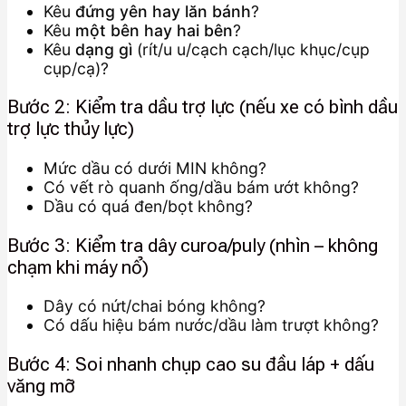
Kêu
đứng yên hay lăn bánh
?
Kêu
một bên hay hai bên
?
Kêu
dạng gì
(rít/u u/cạch cạch/lục khục/cụp
cụp/cạ)?
Bước 2: Kiểm tra dầu trợ lực (nếu xe có bình dầu
trợ lực thủy lực)
Mức dầu có dưới MIN không?
Có vết rò quanh ống/dầu bám ướt không?
Dầu có quá đen/bọt không?
Bước 3: Kiểm tra dây curoa/puly (nhìn – không
chạm khi máy nổ)
Dây có nứt/chai bóng không?
Có dấu hiệu bám nước/dầu làm trượt không?
Bước 4: Soi nhanh chụp cao su đầu láp + dấu
văng mỡ