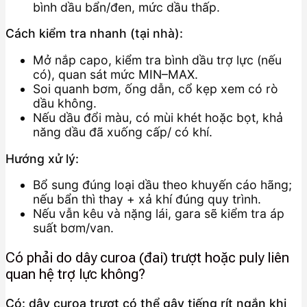
bình dầu bẩn/đen, mức dầu thấp.
Cách kiểm tra nhanh (tại nhà):
Mở nắp capo, kiểm tra bình dầu trợ lực (nếu
có), quan sát mức MIN–MAX.
Soi quanh bơm, ống dẫn, cổ kẹp xem có rò
dầu không.
Nếu dầu đổi màu, có mùi khét hoặc bọt, khả
năng dầu đã xuống cấp/ có khí.
Hướng xử lý:
Bổ sung đúng loại dầu theo khuyến cáo hãng;
nếu bẩn thì thay + xả khí đúng quy trình.
Nếu vẫn kêu và nặng lái, gara sẽ kiểm tra áp
suất bơm/van.
Có phải do dây curoa (đai) trượt hoặc puly liên
quan hệ trợ lực không?
Có: dây curoa trượt có thể gây tiếng rít ngắn khi