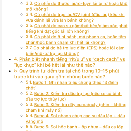
Có phải do thước lái/rô-tuyn lái bị rơ hoặc khô
mỡ không?
Có phải do trục láp/CV joint (đầu láp) kêu khi
vừa đánh lái vừa lăn bánh không?
Có phải do cao su gầm/bát bèo/giảm xóc phát
tiếng khi đạt góc lái lớn không?
Có phải do ổ bi bánh, má phanh cạ, hoặc tấm
chắn/hốc bánh chạm khi hết lái không?
Có phải do hệ trợ lực điện (EPS) hoặc lỗi cảm
biến/mô-tơ trợ lực không?
Phân biệt nhanh tiếng “rít/u u” vs “cạch cạch” vs
“lục khục” khi bẻ hết lái như thế nào?
Quy trình tự kiểm tra tại chỗ trong 10–15 phút
trước khi vào gara gồm những bước nào?
Bước 1: Ghi nhận triệu chứng theo “3 điểm
chốt”
Bước 2: Kiểm tra dầu trợ lực (nếu xe có bình
dầu trợ lực thủy lực)
Bước 3: Kiểm tra dây curoa/puly (nhìn – không
chạm khi máy nổ)
Bước 4: Soi nhanh chụp cao su đầu láp + dấu
văng mỡ
Bước 5: Soi hốc bánh – ốp nhựa – dấu cạ lốp