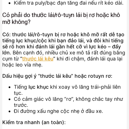
Kiểm tra puly/bạc đạn tăng đai nếu rít kéo dài.
Có phải do thước lái/rô-tuyn lái bị rơ hoặc khô
mỡ không?
Có: thước lái/rô-tuyn bị rơ hoặc khô mỡ rất dễ tạo
tiếng lục khục/cộc khi bạn đảo lái, và đôi khi tiếng
sẽ rõ hơn khi đánh lái gần hết cỡ vì lực kéo – đẩy
lớn.
Bên cạnh đó, nhiều chủ xe mô tả rất đúng bằng
cụm từ
“
thước lái kêu
”
khi đi chậm, đánh lái qua lại
hoặc leo vỉa nhẹ.
Dấu hiệu gợi ý “thước lái kêu” hoặc rotuyn rơ:
Tiếng
lục khục
khi xoay vô lăng trái–phải liên
tục.
Có cảm giác vô lăng “rơ”, không chắc tay như
trước.
Đi đường xấu nghe cộc nhẹ ở đầu xe.
Kiểm tra nhanh (an toàn):