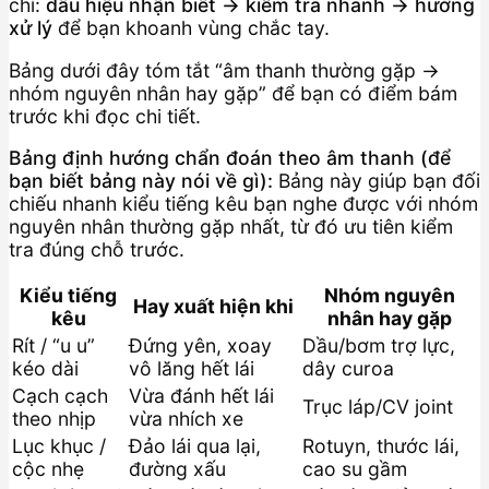
chí:
dấu hiệu nhận biết → kiểm tra nhanh → hướng
xử lý
để bạn khoanh vùng chắc tay.
Bảng dưới đây tóm tắt “âm thanh thường gặp →
nhóm nguyên nhân hay gặp” để bạn có điểm bám
trước khi đọc chi tiết.
Bảng định hướng chẩn đoán theo âm thanh (để
bạn biết bảng này nói về gì):
Bảng này giúp bạn đối
chiếu nhanh kiểu tiếng kêu bạn nghe được với nhóm
nguyên nhân thường gặp nhất, từ đó ưu tiên kiểm
tra đúng chỗ trước.
Kiểu tiếng
Nhóm nguyên
Hay xuất hiện khi
kêu
nhân hay gặp
Rít / “u u”
Đứng yên, xoay
Dầu/bơm trợ lực,
kéo dài
vô lăng hết lái
dây curoa
Cạch cạch
Vừa đánh hết lái
Trục láp/CV joint
theo nhịp
vừa nhích xe
Lục khục /
Đảo lái qua lại,
Rotuyn, thước lái,
cộc nhẹ
đường xấu
cao su gầm