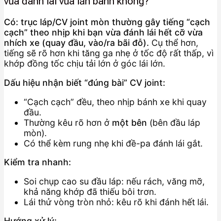
vừa đánh lái vừa lăn bánh không?
Có: trục láp/CV joint mòn thường gây tiếng “cạch
cạch” theo nhịp khi bạn vừa đánh lái hết cỡ vừa
nhích xe (quay đầu, vào/ra bãi đỗ).
Cụ thể hơn,
tiếng sẽ rõ hơn khi tăng ga nhẹ ở tốc độ rất thấp, vì
khớp đồng tốc chịu tải lớn ở góc lái lớn.
Dấu hiệu nhận biết “đúng bài” CV joint:
“Cạch cạch” đều, theo nhịp bánh xe khi quay
đầu.
Thường kêu rõ hơn ở
một bên
(bên đầu láp
mòn).
Có thể kèm rung nhẹ khi đề-pa đánh lái gắt.
Kiểm tra nhanh:
Soi chụp cao su đầu láp: nếu rách, văng mỡ,
khả năng khớp đã thiếu bôi trơn.
Lái thử vòng tròn nhỏ: kêu rõ khi đánh hết lái.
Hướng xử lý: