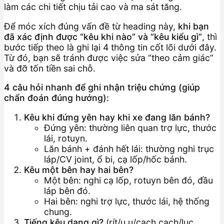
làm các chi tiết chịu tải cao và ma sát tăng.
Để móc xích đúng vấn đề từ heading này,
khi bạn
đã xác định được “kêu khi nào” và “kêu kiểu gì”
, thì
bước tiếp theo là ghi lại 4 thông tin cốt lõi dưới đây.
Từ đó, bạn sẽ tránh được việc sửa “theo cảm giác”
và đỡ tốn tiền sai chỗ.
4 câu hỏi nhanh để ghi nhận triệu chứng (giúp
chẩn đoán đúng hướng):
Kêu khi đứng yên hay khi xe đang lăn bánh?
Đứng yên: thường liên quan trợ lực, thước
lái, rotuyn.
Lăn bánh + đánh hết lái: thường nghi trục
láp/CV joint, ổ bi, cạ lốp/hốc bánh.
Kêu một bên hay hai bên?
Một bên: nghi cạ lốp, rotuyn bên đó, đầu
láp bên đó.
Hai bên: nghi trợ lực, thước lái, hệ thống
chung.
Tiếng kêu dạng gì?
(rít/u u/cạch cạch/lục