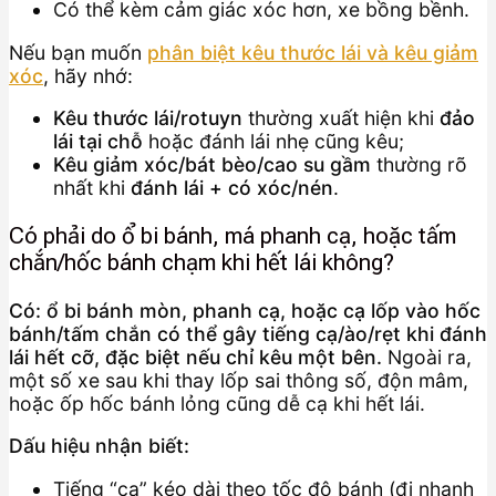
Có thể kèm cảm giác xóc hơn, xe bồng bềnh.
Nếu bạn muốn
phân biệt kêu thước lái và kêu giảm
xóc
, hãy nhớ:
Kêu thước lái/rotuyn
thường xuất hiện khi
đảo
lái tại chỗ
hoặc đánh lái nhẹ cũng kêu;
Kêu giảm xóc/bát bèo/cao su gầm
thường rõ
nhất khi
đánh lái + có xóc/nén
.
Có phải do ổ bi bánh, má phanh cạ, hoặc tấm
chắn/hốc bánh chạm khi hết lái không?
Có: ổ bi bánh mòn, phanh cạ, hoặc cạ lốp vào hốc
bánh/tấm chắn có thể gây tiếng cạ/ào/rẹt khi đánh
lái hết cỡ, đặc biệt nếu chỉ kêu một bên.
Ngoài ra,
một số xe sau khi thay lốp sai thông số, độn mâm,
hoặc ốp hốc bánh lỏng cũng dễ cạ khi hết lái.
Dấu hiệu nhận biết:
Tiếng “cạ” kéo dài theo tốc độ bánh (đi nhanh