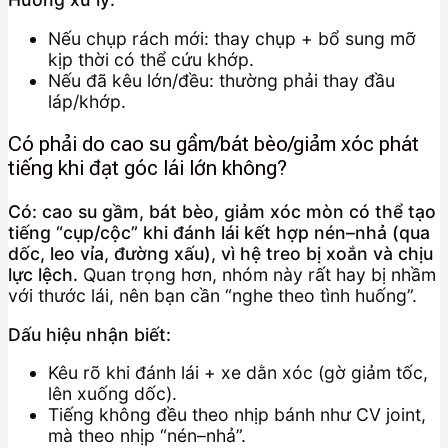
Nếu chụp rách mới: thay chụp + bổ sung mỡ
kịp thời có thể cứu khớp.
Nếu đã kêu lớn/đều: thường phải thay đầu
láp/khớp.
Có phải do cao su gầm/bát bèo/giảm xóc phát
tiếng khi đạt góc lái lớn không?
Có: cao su gầm, bát bèo, giảm xóc mòn có thể tạo
tiếng “cụp/cộc” khi đánh lái kết hợp nén–nhả (qua
dốc, leo vỉa, đường xấu), vì hệ treo bị xoắn và chịu
lực lệch.
Quan trọng hơn, nhóm này rất hay bị nhầm
với thước lái, nên bạn cần “nghe theo tình huống”.
Dấu hiệu nhận biết:
Kêu rõ khi đánh lái + xe dằn xóc (gờ giảm tốc,
lên xuống dốc).
Tiếng không đều theo nhịp bánh như CV joint,
mà theo nhịp “nén–nhả”.