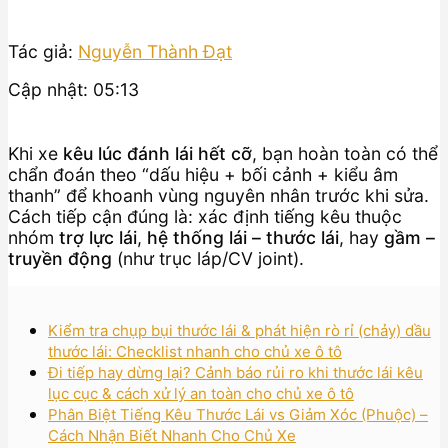
Tác giả:
Nguyễn Thành Đạt
Cập nhật: 05:13
Khi xe
kêu lúc đánh lái hết cỡ
, bạn hoàn toàn có thể
chẩn đoán theo “dấu hiệu + bối cảnh + kiểu âm
thanh” để khoanh vùng nguyên nhân trước khi sửa.
Cách tiếp cận đúng là: xác định tiếng kêu thuộc
nhóm
trợ lực lái
,
hệ thống lái – thước lái
, hay
gầm –
truyền động
(như trục láp/CV joint).
Kiểm tra chụp bụi thước lái & phát hiện rò rỉ (chảy) dầu
thước lái: Checklist nhanh cho chủ xe ô tô
Đi tiếp hay dừng lại? Cảnh báo rủi ro khi thước lái kêu
lục cục & cách xử lý an toàn cho chủ xe ô tô
Phân Biệt Tiếng Kêu Thước Lái vs Giảm Xóc (Phuộc) –
Cách Nhận Biết Nhanh Cho Chủ Xe