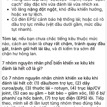
cạch” dày đặc khi vừa đánh lái vừa nhích xe.
Vô lăng
nặng đột ngột
, khó điều khiển hướng,
hoặc xe tự lệch.
Có đèn EPS/ cảnh báo hệ thống lái; hoặc có rò
dầu trợ lực nhiều (vệt dầu dưới gầm, mức dầu
tụt nhanh).
Tóm lại
, nếu bạn chưa chắc tiếng kêu thuộc mức
nào, cách an toàn là
chạy rất chậm, tránh quay đầu
gắt, tránh giữ hết lái lâu
, và đi kiểm tra sớm để
chặn hư hỏng lan.
7 nhóm nguyên nhân phổ biến khiến xe kêu khi
đánh lái hết cỡ là gì?
Có 7 nhóm nguyên nhân chính khiến xe kêu khi
đánh lái hết cỡ: (1) dầu/bơm trợ lực, (2) dây
curoa/puly, (3) thước lái – rotuyn, (4) trục láp/CV
joint, (5) cao su gầm – bát bèo – giảm xóc, (6) ổ bi/
phanh/ cạ hốc bánh, (7) trợ lực điện (EPS) lỗi.
Tiếp
theo, mình sẽ đi lần lượt từng nhóm theo đúng tiêu