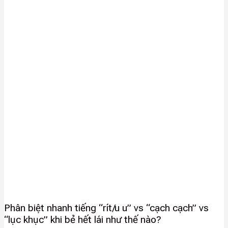
Phân biệt nhanh tiếng “rít/u u” vs “cạch cạch” vs
“lục khục” khi bẻ hết lái như thế nào?