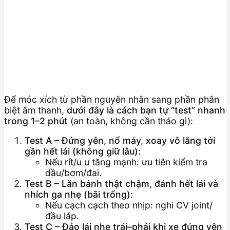
Để móc xích từ phần nguyên nhân sang phần phân
biệt âm thanh,
dưới đây là cách bạn tự “test” nhanh
trong 1–2 phút
(an toàn, không cần tháo gì):
Test A – Đứng yên, nổ máy, xoay vô lăng tới
gần hết lái (không giữ lâu):
Nếu rít/u u tăng mạnh: ưu tiên kiểm tra
dầu/bơm/đai.
Test B – Lăn bánh thật chậm, đánh hết lái và
nhích ga nhẹ (bãi trống):
Nếu cạch cạch theo nhịp: nghi CV joint/
đầu láp.
Test C – Đảo lái nhẹ trái–phải khi xe đứng yên