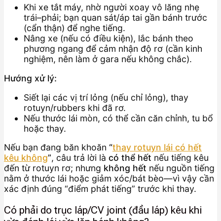
Khi xe tắt máy, nhờ người xoay vô lăng nhẹ
trái–phải; bạn quan sát/áp tai gần bánh trước
(cẩn thận) để nghe tiếng.
Nâng xe (nếu có điều kiện), lắc bánh theo
phương ngang để cảm nhận độ rơ (cần kinh
nghiệm, nên làm ở gara nếu không chắc).
Hướng xử lý:
Siết lại các vị trí lỏng (nếu chỉ lỏng), thay
rotuyn/rubbers khi đã rơ.
Nếu thước lái mòn, có thể cần căn chỉnh, tu bổ
hoặc thay.
Nếu bạn đang băn khoăn
“
thay rotuyn lái có hết
kêu không
”
, câu trả lời là
có thể hết
nếu tiếng kêu
đến từ rotuyn rơ; nhưng
không hết
nếu nguồn tiếng
nằm ở thước lái hoặc giảm xóc/bát bèo—vì vậy cần
xác định đúng “điểm phát tiếng” trước khi thay.
Có phải do trục láp/CV joint (đầu láp) kêu khi