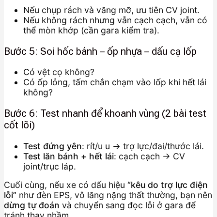
Nếu chụp rách và văng mỡ, ưu tiên CV joint.
Nếu không rách nhưng vẫn cạch cạch, vẫn có
thể mòn khớp (cần gara kiểm tra).
Bước 5: Soi hốc bánh – ốp nhựa – dấu cạ lốp
Có vệt cọ không?
Có ốp lỏng, tấm chắn chạm vào lốp khi hết lái
không?
Bước 6: Test nhanh để khoanh vùng (2 bài test
cốt lõi)
Test đứng yên
: rít/u u → trợ lực/đai/thước lái.
Test lăn bánh + hết lái
: cạch cạch → CV
joint/trục láp.
Cuối cùng, nếu xe có dấu hiệu
“kêu do trợ lực điện
lỗi”
như đèn EPS, vô lăng nặng thất thường, bạn nên
dừng tự đoán
và chuyển sang đọc lỗi ở gara để
tránh thay nhầm.