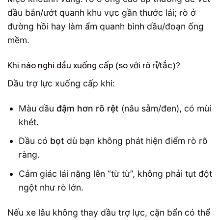
dầu bắn/ướt quanh khu vực gần thước lái; rò ở
đường hồi hay làm ẩm quanh bình dầu/đoạn ống
mềm.
Khi nào nghi dầu xuống cấp (so với rò rỉ/tắc)?
Dầu trợ lực xuống cấp khi:
Màu dầu
đậm hơn rõ rệt
(nâu sẫm/đen), có mùi
khét.
Dầu có
bọt
dù bạn không phát hiện điểm rò rõ
ràng.
Cảm giác lái nặng lên “từ từ”, không phải tụt đột
ngột như rò lớn.
Nếu xe lâu không thay dầu trợ lực, cặn bẩn có thể