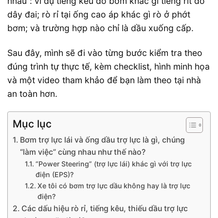
nhau”: ví dụ tiếng kêu do bơm khác gì tiếng rít do
dây đai; rò rỉ tại ống cao áp khác gì rò ở phớt
bơm; và trường hợp nào chỉ là dầu xuống cấp.
Sau đây, mình sẽ đi vào từng bước kiểm tra theo
đúng trình tự thực tế, kèm checklist, hình minh họa
và một video tham khảo để bạn làm theo tại nhà
an toàn hơn.
Mục lục
Bơm trợ lực lái và ống dầu trợ lực là gì, chúng
“làm việc” cùng nhau như thế nào?
“Power Steering” (trợ lực lái) khác gì với trợ lực
điện (EPS)?
Xe tôi có bơm trợ lực dầu không hay là trợ lực
điện?
Các dấu hiệu rò rỉ, tiếng kêu, thiếu dầu trợ lực