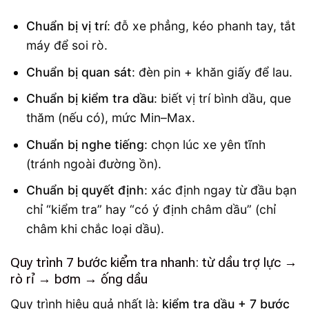
Chuẩn bị vị trí
: đỗ xe phẳng, kéo phanh tay, tắt
máy để soi rò.
Chuẩn bị quan sát
: đèn pin + khăn giấy để lau.
Chuẩn bị kiểm tra dầu
: biết vị trí bình dầu, que
thăm (nếu có), mức Min–Max.
Chuẩn bị nghe tiếng
: chọn lúc xe yên tĩnh
(tránh ngoài đường ồn).
Chuẩn bị quyết định
: xác định ngay từ đầu bạn
chỉ “kiểm tra” hay “có ý định châm dầu” (chỉ
châm khi chắc loại dầu).
Quy trình 7 bước kiểm tra nhanh: từ dầu trợ lực →
rò rỉ → bơm → ống dầu
Quy trình hiệu quả nhất là:
kiểm tra dầu + 7 bước