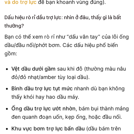
và do trợ lực
để bạn khoanh vùng đúng).
Dấu hiệu rò rỉ dầu trợ lực: nhìn ở đâu, thấy gì là bất
thường?
Bạn có thể xem rò rỉ như “dấu vân tay” của lỗi ống
dầu/đầu nối/phớt bơm. Các dấu hiệu phổ biến
gồm:
Vệt dầu dưới gầm
sau khi đỗ (thường màu nâu
đỏ/đỏ nhạt/amber tùy loại dầu).
Bình dầu trợ lực tụt mức
nhanh dù bạn không
thấy khói hay hao dầu máy.
Ống dầu trợ lực ướt nhờn
, bám bụi thành mảng
đen quanh đoạn uốn, kẹp ống, hoặc đầu nối.
Khu vực bơm trợ lực bẩn dầu
(dầu bám trên