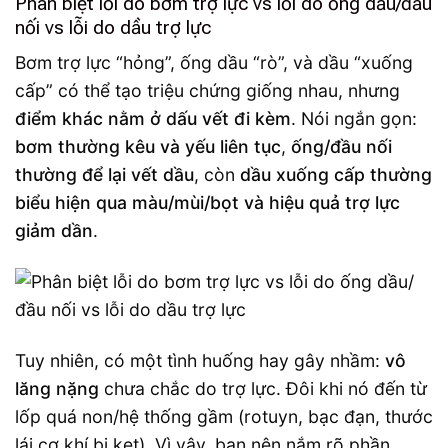
Phân biệt lỗi do bơm trợ lực vs lỗi do ống dầu/đầu
nối vs lỗi do dầu trợ lực
Bơm trợ lực “hỏng”, ống dầu “rò”, và dầu “xuống
cấp” có thể tạo triệu chứng giống nhau, nhưng
điểm khác nằm ở dấu vết đi kèm
. Nói ngắn gọn:
bơm thường kêu và yếu liên tục
,
ống/đầu nối
thường để lại vết dầu
, còn
dầu xuống cấp thường
biểu hiện qua màu/mùi/bọt và hiệu quả trợ lực
giảm dần
.
Tuy nhiên, có một tình huống hay gây nhầm:
vô
lăng nặng
chưa chắc do trợ lực. Đôi khi nó đến từ
lốp quá non/hệ thống gầm (rotuyn, bạc đạn, thước
lái cơ khí bị kẹt). Vì vậy, bạn nên nắm rõ phần