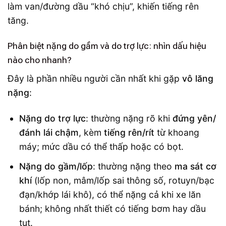
làm van/đường dầu “khó chịu”, khiến tiếng rên
tăng.
Phân biệt nặng do gầm và do trợ lực: nhìn dấu hiệu
nào cho nhanh?
Đây là phần nhiều người cần nhất khi gặp
vô lăng
nặng
:
Nặng do trợ lực
: thường nặng rõ khi
đứng yên/
đánh lái chậm
, kèm
tiếng rên/rít
từ khoang
máy; mức dầu có thể thấp hoặc có bọt.
Nặng do gầm/lốp
: thường nặng theo
ma sát cơ
khí
(lốp non, mâm/lốp sai thông số, rotuyn/bạc
đạn/khớp lái khô), có thể nặng cả khi xe lăn
bánh; không nhất thiết có tiếng bơm hay dầu
tụt.