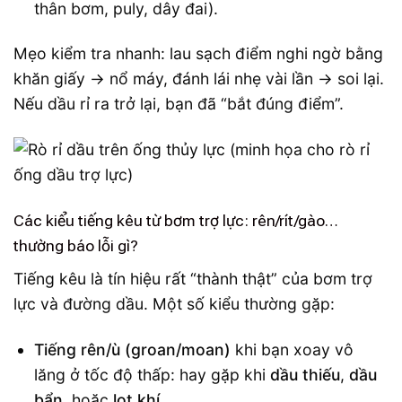
thân bơm, puly, dây đai).
Mẹo kiểm tra nhanh: lau sạch điểm nghi ngờ bằng
khăn giấy → nổ máy, đánh lái nhẹ vài lần → soi lại.
Nếu dầu rỉ ra trở lại, bạn đã “bắt đúng điểm”.
Các kiểu tiếng kêu từ bơm trợ lực: rên/rít/gào…
thường báo lỗi gì?
Tiếng kêu là tín hiệu rất “thành thật” của bơm trợ
lực và đường dầu. Một số kiểu thường gặp:
Tiếng rên/ù (groan/moan)
khi bạn xoay vô
lăng ở tốc độ thấp: hay gặp khi
dầu thiếu
,
dầu
bẩn
, hoặc
lọt khí
.