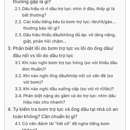
thường gặp là gì?
Dấu hiệu rò rỉ dầu trợ lực: nhìn ở đâu, thấy gì là
bất thường?
Các kiểu tiếng kêu từ bơm trợ lực: rên/rít/gào…
thường báo lỗi gì?
Dấu hiệu thiếu dầu/không đủ áp: vô lăng nặng,
giật, phản hồi chậm…
Phân biệt lỗi do bơm trợ lực vs lỗi do ống dầu/
đầu nối vs lỗi do dầu trợ lực
Khi nào nghi bơm trợ lực hỏng (so với thiếu dầu
đơn thuần)?
Khi nào nghi ống dầu/khớp nối có vấn đề (so
với bơm)?
Khi nào nghi dầu xuống cấp (so với rò rỉ/tắc)?
Phân biệt nặng do gầm và do trợ lực: nhìn dấu
hiệu nào cho nhanh?
Tự kiểm tra bơm trợ lực và ống dầu tại nhà có an
toàn không? Cần chuẩn bị gì?
Có nên đánh lái “hết cỡ” để nghe tiếng bơm
không?