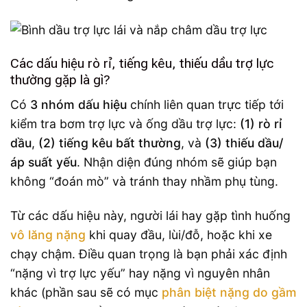
Các dấu hiệu rò rỉ, tiếng kêu, thiếu dầu trợ lực
thường gặp là gì?
Có
3 nhóm dấu hiệu
chính liên quan trực tiếp tới
kiểm tra bơm trợ lực và ống dầu trợ lực:
(1) rò rỉ
dầu
,
(2) tiếng kêu bất thường
, và
(3) thiếu dầu/
áp suất yếu
. Nhận diện đúng nhóm sẽ giúp bạn
không “đoán mò” và tránh thay nhầm phụ tùng.
Từ các dấu hiệu này, người lái hay gặp tình huống
vô lăng nặng
khi quay đầu, lùi/đỗ, hoặc khi xe
chạy chậm. Điều quan trọng là bạn phải xác định
“nặng vì trợ lực yếu” hay nặng vì nguyên nhân
khác (phần sau sẽ có mục
phân biệt nặng do gầm