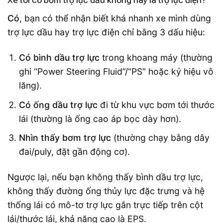
Xe tôi có bơm trợ lực dầu không hay là trợ lực điện?
Có
, bạn có thể nhận biết khá nhanh xe mình dùng
trợ lực dầu hay trợ lực điện chỉ bằng 3 dấu hiệu:
Có bình dầu trợ lực
trong khoang máy (thường
ghi “Power Steering Fluid”/“PS” hoặc ký hiệu vô
lăng).
Có ống dầu trợ lực
đi từ khu vực bơm tới thước
lái (thường là ống cao áp bọc dày hơn).
Nhìn thấy bơm trợ lực
(thường chạy bằng dây
đai/puly, đặt gần động cơ).
Ngược lại, nếu bạn không thấy bình dầu trợ lực,
không thấy đường ống thủy lực đặc trưng và hệ
thống lái có mô-tơ trợ lực gắn trực tiếp trên cột
lái/thước lái, khả năng cao là EPS.