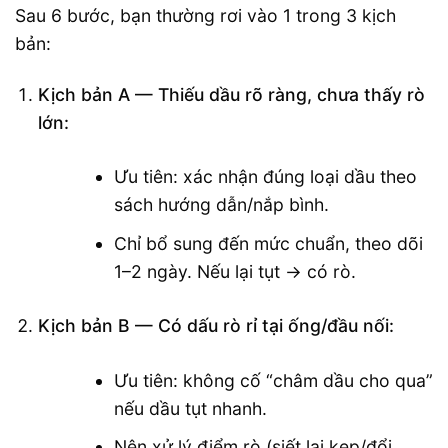
Sau 6 bước, bạn thường rơi vào 1 trong 3 kịch
bản:
Kịch bản A — Thiếu dầu rõ ràng, chưa thấy rò
lớn:
Ưu tiên: xác nhận đúng loại dầu theo
sách hướng dẫn/nắp bình.
Chỉ bổ sung đến mức chuẩn, theo dõi
1–2 ngày. Nếu lại tụt → có rò.
Kịch bản B — Có dấu rò rỉ tại ống/đầu nối:
Ưu tiên: không cố “châm dầu cho qua”
nếu dầu tụt nhanh.
Nên xử lý điểm rò (siết lại kẹp/đổi