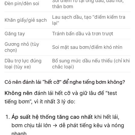
Soi điểm rò tại ống dầu, đầu nối,
Đèn pin/đèn soi
thân bơm
Lau sạch dầu, tạo “điểm kiểm tra
Khăn giấy/giẻ sạch
lại”
Găng tay
Tránh bẩn dầu và trơn trượt
Gương nhỏ (tùy
Soi mặt sau bơm/điểm khó nhìn
chọn)
Dầu trợ lực đúng
Bổ sung mức dầu nếu thiếu (chỉ khi
loại (tùy xe)
chắc loại)
Có nên đánh lái “hết cỡ” để nghe tiếng bơm không?
Không nên
đánh lái hết cỡ và giữ lâu để “test
tiếng bơm”, vì ít nhất 3 lý do:
Áp suất hệ thống tăng cao nhất
khi hết lái,
bơm chịu tải lớn → dễ phát tiếng kêu và nóng
nhanh.