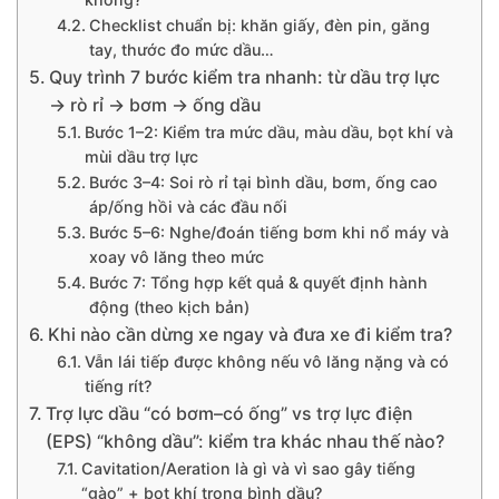
Checklist chuẩn bị: khăn giấy, đèn pin, găng
tay, thước đo mức dầu…
Quy trình 7 bước kiểm tra nhanh: từ dầu trợ lực
→ rò rỉ → bơm → ống dầu
Bước 1–2: Kiểm tra mức dầu, màu dầu, bọt khí và
mùi dầu trợ lực
Bước 3–4: Soi rò rỉ tại bình dầu, bơm, ống cao
áp/ống hồi và các đầu nối
Bước 5–6: Nghe/đoán tiếng bơm khi nổ máy và
xoay vô lăng theo mức
Bước 7: Tổng hợp kết quả & quyết định hành
động (theo kịch bản)
Khi nào cần dừng xe ngay và đưa xe đi kiểm tra?
Vẫn lái tiếp được không nếu vô lăng nặng và có
tiếng rít?
Trợ lực dầu “có bơm–có ống” vs trợ lực điện
(EPS) “không dầu”: kiểm tra khác nhau thế nào?
Cavitation/Aeration là gì và vì sao gây tiếng
“gào” + bọt khí trong bình dầu?