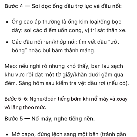
Bước 4 — Soi dọc ống dầu trợ lực và đầu nối:
Ống cao áp thường là ống kim loại/ống bọc
dày: soi các điểm uốn cong, vị trí sát thân xe.
Các đầu nối ren/khớp nối: tìm vết dầu “ướt
bóng” hoặc bụi bám thành mảng.
Mẹo: nếu nghi rò nhưng khó thấy, bạn lau sạch
khu vực rồi đặt một tờ giấy/khăn dưới gầm qua
đêm. Sáng hôm sau kiểm tra vệt dầu rơi (nếu có).
Bước 5–6: Nghe/đoán tiếng bơm khi nổ máy và xoay
vô lăng theo mức
Bước 5 — Nổ máy, nghe tiếng nền:
Mở capo, đứng lệch sang một bên (tránh gần