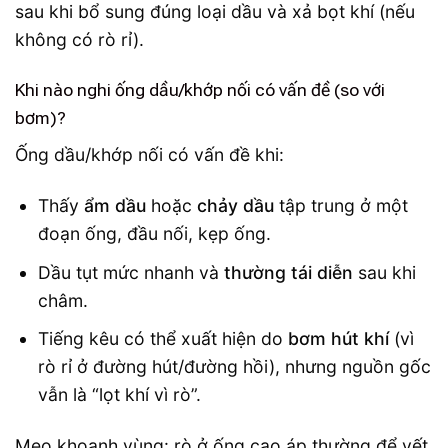
sau khi bổ sung đúng loại dầu và xả bọt khí (nếu
không có rò rỉ).
Khi nào nghi ống dầu/khớp nối có vấn đề (so với
bơm)?
Ống dầu/khớp nối có vấn đề khi:
Thấy
ẩm dầu
hoặc
chảy dầu
tập trung ở một
đoạn ống, đầu nối, kẹp ống.
Dầu tụt mức nhanh và
thường tái diễn
sau khi
châm.
Tiếng kêu có thể xuất hiện do
bơm hút khí
(vì
rò rỉ ở đường hút/đường hồi), nhưng nguồn gốc
vẫn là “lọt khí vì rò”.
Mẹo khoanh vùng: rò ở ống cao áp thường để vết