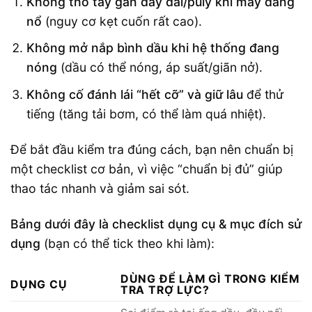
Không thò tay gần dây đai/puly khi máy đang
nổ
(nguy cơ kẹt cuốn rất cao).
Không mở nắp bình dầu khi hệ thống đang
nóng
(dầu có thể nóng, áp suất/giãn nở).
Không cố đánh lái “hết cỡ” và giữ lâu
để thử
tiếng (tăng tải bơm, có thể làm quá nhiệt).
Để bắt đầu kiểm tra đúng cách, bạn nên chuẩn bị
một checklist cơ bản, vì việc “chuẩn bị đủ” giúp
thao tác nhanh và giảm sai sót.
Bảng dưới đây là checklist dụng cụ & mục đích sử
dụng
(bạn có thể tick theo khi làm):
DÙNG ĐỂ LÀM GÌ TRONG KIỂM
DỤNG CỤ
TRA TRỢ LỰC?