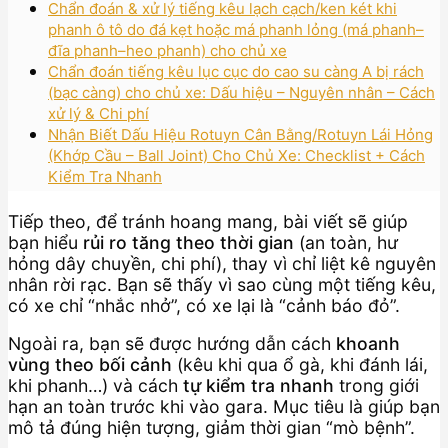
Chẩn đoán & xử lý tiếng kêu lạch cạch/ken két khi
phanh ô tô do đá kẹt hoặc má phanh lỏng (má phanh–
đĩa phanh–heo phanh) cho chủ xe
Chẩn đoán tiếng kêu lục cục do cao su càng A bị rách
(bạc càng) cho chủ xe: Dấu hiệu – Nguyên nhân – Cách
xử lý & Chi phí
Nhận Biết Dấu Hiệu Rotuyn Cân Bằng/Rotuyn Lái Hỏng
(Khớp Cầu – Ball Joint) Cho Chủ Xe: Checklist + Cách
Kiểm Tra Nhanh
Tiếp theo, để tránh hoang mang, bài viết sẽ giúp
bạn hiểu
rủi ro tăng theo thời gian
(an toàn, hư
hỏng dây chuyền, chi phí), thay vì chỉ liệt kê nguyên
nhân rời rạc. Bạn sẽ thấy vì sao cùng một tiếng kêu,
có xe chỉ “nhắc nhở”, có xe lại là “cảnh báo đỏ”.
Ngoài ra, bạn sẽ được hướng dẫn cách
khoanh
vùng theo bối cảnh
(kêu khi qua ổ gà, khi đánh lái,
khi phanh…) và cách
tự kiểm tra nhanh
trong giới
hạn an toàn trước khi vào gara. Mục tiêu là giúp bạn
mô tả đúng hiện tượng, giảm thời gian “mò bệnh”.