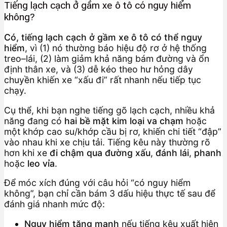
Tiếng lạch cạch ở gầm xe ô tô có nguy hiểm
không?
Có, tiếng lạch cạch ở gầm xe ô tô có thể nguy
hiểm
, vì (1) nó thường báo hiệu độ rơ ở hệ thống
treo–lái, (2) làm giảm khả năng bám đường và ổn
định thân xe, và (3) dễ kéo theo hư hỏng dây
chuyền khiến xe “xấu đi” rất nhanh nếu tiếp tục
chạy.
Cụ thể, khi bạn nghe tiếng gõ lạch cạch, nhiều khả
năng đang có
hai bề mặt kim loại va chạm
hoặc
một khớp cao su/khớp cầu bị rơ, khiến chi tiết “đập”
vào nhau khi xe chịu tải. Tiếng kêu này thường rõ
hơn khi xe
đi chậm qua đường xấu
,
đánh lái
,
phanh
hoặc
leo vỉa
.
Để móc xích đúng với câu hỏi “có nguy hiểm
không”, bạn chỉ cần bám 3 dấu hiệu thực tế sau để
đánh giá nhanh mức độ:
Nguy hiểm tăng mạnh
nếu tiếng kêu xuất hiện