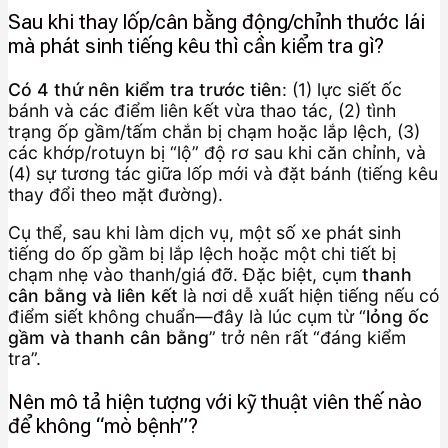
Sau khi thay lốp/cân bằng động/chỉnh thước lái
mà phát sinh tiếng kêu thì cần kiểm tra gì?
Có 4 thứ nên kiểm tra trước tiên
: (1) lực siết ốc
bánh và các điểm liên kết vừa thao tác, (2) tình
trạng ốp gầm/tấm chắn bị chạm hoặc lắp lệch, (3)
các khớp/rotuyn bị “lộ” độ rơ sau khi căn chỉnh, và
(4) sự tương tác giữa lốp mới và đặt bánh (tiếng kêu
thay đổi theo mặt đường).
Cụ thể, sau khi làm dịch vụ, một số xe phát sinh
tiếng do ốp gầm bị lắp lệch hoặc một chi tiết bị
chạm nhẹ vào thanh/giá đỡ. Đặc biệt, cụm
thanh
cân bằng và liên kết
là nơi dễ xuất hiện tiếng nếu có
điểm siết không chuẩn—đây là lúc cụm từ “
lỏng ốc
gầm và thanh cân bằng
” trở nên rất “đáng kiểm
tra”.
Nên mô tả hiện tượng với kỹ thuật viên thế nào
để không “mò bệnh”?