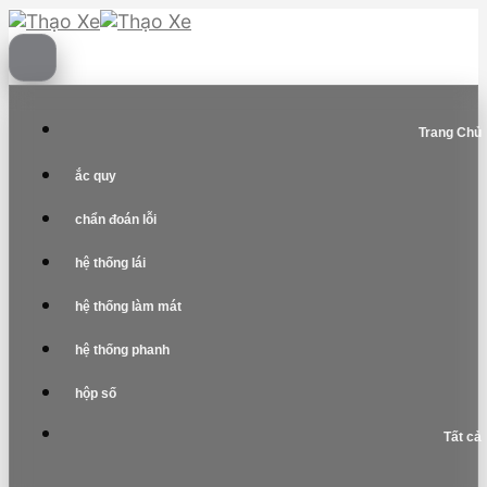
Skip
to
content
Trang Chủ
ắc quy
chẩn đoán lỗi
hệ thống lái
hệ thống làm mát
hệ thống phanh
hộp số
Tất cả