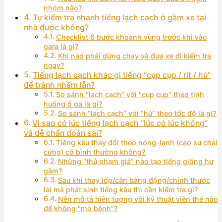
nhóm nào?
Tự kiểm tra nhanh tiếng lạch cạch ở gầm xe tại
nhà được không?
Checklist 6 bước khoanh vùng trước khi vào
gara là gì?
Khi nào phải dừng chạy và đưa xe đi kiểm tra
ngay?
Tiếng lạch cạch khác gì tiếng “cụp cụp / rít / hú”
để tránh nhầm lẫn?
So sánh “lạch cạch” với “cụp cụp” theo tình
huống ổ gà là gì?
So sánh “lạch cạch” với “hú” theo tốc độ là gì?
Vì sao có lúc tiếng lạch cạch “lúc có lúc không”
và dễ chẩn đoán sai?
Tiếng kêu thay đổi theo nóng–lạnh (cao su chai
cứng) có bình thường không?
Những “thủ phạm giả” nào tạo tiếng giống hư
gầm?
Sau khi thay lốp/cân bằng động/chỉnh thước
lái mà phát sinh tiếng kêu thì cần kiểm tra gì?
Nên mô tả hiện tượng với kỹ thuật viên thế nào
để không “mò bệnh”?