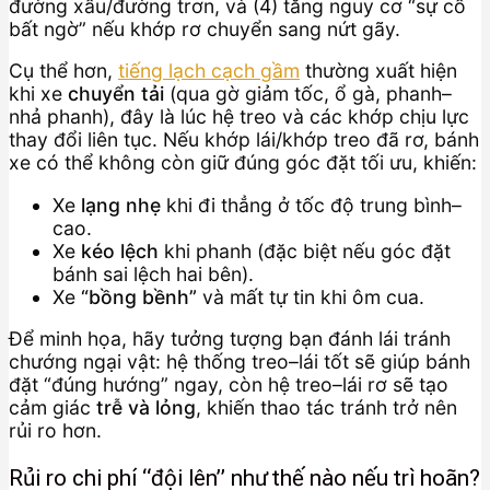
đường xấu/đường trơn, và (4) tăng nguy cơ “sự cố
bất ngờ” nếu khớp rơ chuyển sang nứt gãy.
Cụ thể hơn,
tiếng lạch cạch gầm
thường xuất hiện
khi xe
chuyển tải
(qua gờ giảm tốc, ổ gà, phanh–
nhả phanh), đây là lúc hệ treo và các khớp chịu lực
thay đổi liên tục. Nếu khớp lái/khớp treo đã rơ, bánh
xe có thể không còn giữ đúng góc đặt tối ưu, khiến:
Xe
lạng nhẹ
khi đi thẳng ở tốc độ trung bình–
cao.
Xe
kéo lệch
khi phanh (đặc biệt nếu góc đặt
bánh sai lệch hai bên).
Xe
“bồng bềnh”
và mất tự tin khi ôm cua.
Để minh họa, hãy tưởng tượng bạn đánh lái tránh
chướng ngại vật: hệ thống treo–lái tốt sẽ giúp bánh
đặt “đúng hướng” ngay, còn hệ treo–lái rơ sẽ tạo
cảm giác
trễ và lỏng
, khiến thao tác tránh trở nên
rủi ro hơn.
Rủi ro chi phí “đội lên” như thế nào nếu trì hoãn?