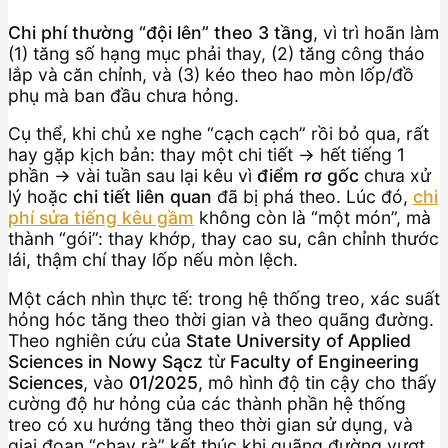
Chi phí thường “đội lên” theo 3 tầng
, vì trì hoãn làm
(1) tăng số hạng mục phải thay, (2) tăng công tháo
lắp và căn chỉnh, và (3) kéo theo hao mòn lốp/đồ
phụ mà ban đầu chưa hỏng.
Cụ thể, khi chủ xe nghe “cạch cạch” rồi bỏ qua, rất
hay gặp kịch bản: thay một chi tiết → hết tiếng 1
phần → vài tuần sau lại kêu vì
điểm rơ gốc
chưa xử
lý hoặc
chi tiết liên quan
đã bị phá theo. Lúc đó,
chi
phí sửa tiếng kêu gầm
không còn là “một món”, mà
thành “gói”: thay khớp, thay cao su, cân chỉnh thước
lái, thậm chí thay lốp nếu mòn lệch.
Một cách nhìn thực tế: trong hệ thống treo, xác suất
hỏng hóc tăng theo thời gian và theo quãng đường.
Theo nghiên cứu của
State University of Applied
Sciences in Nowy Sącz
từ
Faculty of Engineering
Sciences
, vào
01/2025
, mô hình độ tin cậy cho thấy
cường độ hư hỏng của các thành phần hệ thống
treo có xu hướng tăng theo thời gian sử dụng, và
giai đoạn “chạy rà” kết thúc khi quãng đường vượt