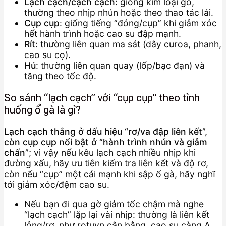
Lạch cạch/cạch cạch
: giống kim loại gõ,
thường theo nhịp nhún hoặc theo thao tác lái.
Cụp cụp
: giống tiếng “đóng/cụp” khi giảm xóc
hết hành trình hoặc cao su đập mạnh.
Rít
: thường liên quan ma sát (dây curoa, phanh,
cao su cọ).
Hú
: thường liên quan quay (lốp/bạc đạn) và
tăng theo tốc độ.
So sánh “lạch cạch” với “cụp cụp” theo tình
huống ổ gà là gì?
Lạch cạch thắng ở dấu hiệu “rơ/va đập liên kết”,
còn cụp cụp nổi bật ở “hành trình nhún và giảm
chấn”
; vì vậy nếu kêu lạch cạch nhiều nhịp khi
đường xấu, hãy ưu tiên kiểm tra liên kết và độ rơ,
còn nếu “cụp” một cái mạnh khi sập ổ gà, hãy nghĩ
tới giảm xóc/đệm cao su.
Nếu bạn đi qua gờ giảm tốc chậm mà nghe
“lạch cạch” lặp lại vài nhịp: thường là liên kết
lỏng/rơ, như rotuyn cân bằng, cao su càng A,