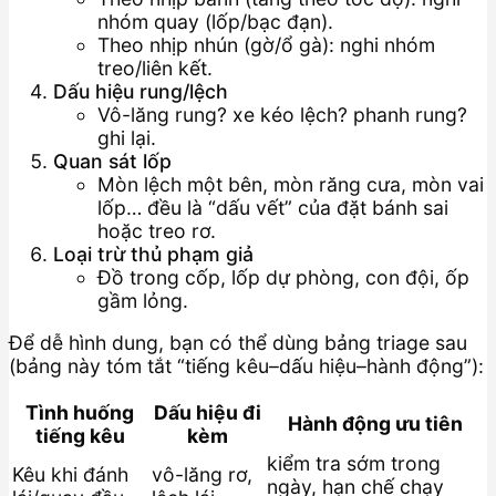
nhóm quay (lốp/bạc đạn).
Theo nhịp nhún (gờ/ổ gà): nghi nhóm
treo/liên kết.
Dấu hiệu rung/lệch
Vô-lăng rung? xe kéo lệch? phanh rung?
ghi lại.
Quan sát lốp
Mòn lệch một bên, mòn răng cưa, mòn vai
lốp… đều là “dấu vết” của đặt bánh sai
hoặc treo rơ.
Loại trừ thủ phạm giả
Đồ trong cốp, lốp dự phòng, con đội, ốp
gầm lỏng.
Để dễ hình dung, bạn có thể dùng bảng triage sau
(bảng này tóm tắt “tiếng kêu–dấu hiệu–hành động”):
Tình huống
Dấu hiệu đi
Hành động ưu tiên
tiếng kêu
kèm
kiểm tra sớm trong
Kêu khi đánh
vô-lăng rơ,
ngày, hạn chế chạy