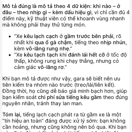
Mô tả đúng là mô tả theo 4 dữ kiện: khi nào – ở
đâu – theo nhịp gì – kèm dấu hiệu gì
, vì chỉ cần đủ 4
điểm này, kỹ thuật viên có thể khoanh vùng nhanh
mà không phải thay thử từng món.
“Xe
kêu lạch cạch
ở
gầm trước bên phải
, rõ
nhất khi
qua ổ gà chậm
, tiếng theo
nhịp nhún
,
kèm
vô-lăng rung nhẹ
.”
“Xe
kêu tạch tạch
khi
đánh lái hết cỡ
ở tốc độ
thấp, không rung khi chạy thẳng, nhưng có
cảm giác
vô-lăng rơ
.”
Khi bạn mô tả được như vậy, gara sẽ biết nên ưu
tiên kiểm tra nhóm nào trước (treo/lái/liên kết).
Đồng thời, họ cũng dễ báo giá minh bạch hơn, giúp
bạn kiểm soát
chi phí sửa tiếng kêu gầm
theo đúng
nguyên nhân, tránh thay lan man.
Tóm lại
, tiếng lạch cạch phát ra từ gầm xe là một
“tín hiệu an toàn” đáng được xử lý sớm: bạn không
cần hoảng, nhưng cũng không nên bỏ qua. Khi bạn