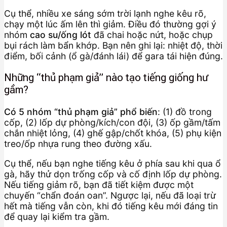
Cụ thể, nhiều xe sáng sớm trời lạnh nghe kêu rõ,
chạy một lúc ấm lên thì giảm. Điều đó thường gợi ý
nhóm
cao su/ống lót
đã chai hoặc nứt, hoặc chụp
bụi rách làm bẩn khớp. Bạn nên ghi lại: nhiệt độ, thời
điểm, bối cảnh (ổ gà/đánh lái) để gara tái hiện đúng.
Những “thủ phạm giả” nào tạo tiếng giống hư
gầm?
Có 5 nhóm “thủ phạm giả” phổ biến
: (1) đồ trong
cốp, (2) lốp dự phòng/kích/con đội, (3) ốp gầm/tấm
chắn nhiệt lỏng, (4) ghế gập/chốt khóa, (5) phụ kiện
treo/ốp nhựa rung theo đường xấu.
Cụ thể, nếu bạn nghe tiếng kêu ở phía sau khi qua ổ
gà, hãy thử dọn trống cốp và cố định lốp dự phòng.
Nếu tiếng giảm rõ, bạn đã tiết kiệm được một
chuyến “chẩn đoán oan”. Ngược lại, nếu đã loại trừ
hết mà tiếng vẫn còn, khi đó tiếng kêu mới đáng tin
để quay lại kiểm tra gầm.