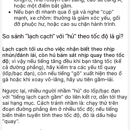
hoặc một điểm bắt gầm.
Nếu bạn đi nhanh qua ổ gà và nghe “cụp”
mạnh, xe chồm: thường là giảm xóc yếu, gối
đỡ phuộc hư, hoặc cao su chặn hành trình.
So sánh “lạch cạch” với “hú” theo tốc độ là gì?
Lạch cạch tối ưu cho việc nhận biết theo nhịp
nhún/đánh lái, còn hú bám sát nhịp quay theo tốc
độ
; vì vậy nếu tiếng tăng đều khi bạn tăng tốc (kể
cả đường phẳng), hãy kiểm tra các yếu tố quay
(lốp/bạc đạn), còn nếu tiếng “gõ” xuất hiện theo ổ
gà hoặc khi xoay vô-lăng, hãy ưu tiên gầm–lái.
Ngược lại, nhiều người nhầm “hú” do lốp/bạc đạn
với “tiếng lạch cạch gầm” do liên kết rơ, dẫn tới thay
sai hạng mục. Cách tránh nhầm là: chạy thử trên
đoạn đường phẳng êm ở nhiều tốc độ; nếu tiếng
biến thiên tuyến tính theo tốc độ, đó là dấu hiệu
“quay”.