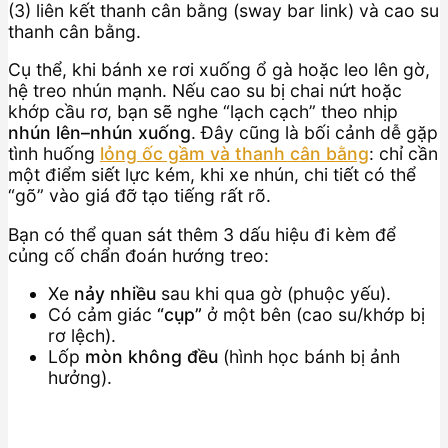
(3) liên kết thanh cân bằng (sway bar link) và cao su
thanh cân bằng.
Cụ thể, khi bánh xe rơi xuống ổ gà hoặc leo lên gờ,
hệ treo nhún mạnh. Nếu cao su bị chai nứt hoặc
khớp cầu rơ, bạn sẽ nghe “lạch cạch” theo nhịp
nhún lên–nhún xuống
. Đây cũng là bối cảnh dễ gặp
tình huống
lỏng ốc gầm và thanh cân bằng
: chỉ cần
một điểm siết lực kém, khi xe nhún, chi tiết có thể
“gõ” vào giá đỡ tạo tiếng rất rõ.
Bạn có thể quan sát thêm 3 dấu hiệu đi kèm để
củng cố chẩn đoán hướng treo:
Xe
nảy nhiều
sau khi qua gờ (phuộc yếu).
Có cảm giác
“cụp”
ở một bên (cao su/khớp bị
rơ lệch).
Lốp
mòn không đều
(hình học bánh bị ảnh
hưởng).