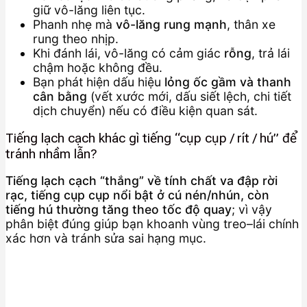
giữ vô-lăng liên tục.
Phanh nhẹ mà
vô-lăng rung mạnh
, thân xe
rung theo nhịp.
Khi đánh lái, vô-lăng có cảm giác
rỗng
, trả lái
chậm hoặc không đều.
Bạn phát hiện dấu hiệu
lỏng ốc gầm và thanh
cân bằng
(vết xước mới, dấu siết lệch, chi tiết
dịch chuyển) nếu có điều kiện quan sát.
Tiếng lạch cạch khác gì tiếng “cụp cụp / rít / hú” để
tránh nhầm lẫn?
Tiếng lạch cạch “thắng” về tính chất va đập rời
rạc, tiếng cụp cụp nổi bật ở cú nén/nhún, còn
tiếng hú thường tăng theo tốc độ quay
; vì vậy
phân biệt đúng giúp bạn khoanh vùng treo–lái chính
xác hơn và tránh sửa sai hạng mục.