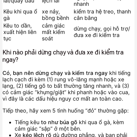
lái/quay đầu
lệch lái
nhanh
Kêu khi qua ổ
xe nảy,
kiểm tra hệ treo, thanh
gà
bồng bềnh
cân bằng
Kêu to dần,
cảm giác
dừng chạy, gọi hỗ trợ/
xuất hiện liên
mất kiểm
đưa xe đi kiểm tra
tục
soát
Khi nào phải dừng chạy và đưa xe đi kiểm tra
ngay?
Có, bạn nên dừng chạy và kiểm tra ngay
khi tiếng
lạch cạch đi kèm (1) rung vô-lăng mạnh hoặc xe
lạng, (2) tiếng gõ to bất thường tăng nhanh, và (3)
có cảm giác “khựng/giật” khi phanh hoặc vào cua,
vì đây là các dấu hiệu nguy cơ mất an toàn cao.
Tiếp theo, hãy xem 5 tình huống “đỏ” thường gặp:
Tiếng kêu
to như búa gõ
khi qua ổ gà, kèm
cảm giác “sập” ở một bên.
Xe
kéo lệch rõ
dù đường phẳng, và bạn phải