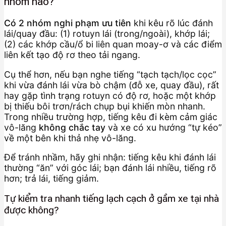
nhóm nào?
Có 2 nhóm nghi phạm ưu tiên
khi kêu rõ lúc đánh
lái/quay đầu: (1) rotuyn lái (trong/ngoài), khớp lái;
(2) các khớp cầu/ổ bi liên quan moay-ơ và các điểm
liên kết tạo độ rơ theo tải ngang.
Cụ thể hơn, nếu bạn nghe tiếng “tạch tạch/lọc cọc”
khi vừa đánh lái vừa bò chậm (đỗ xe, quay đầu), rất
hay gặp tình trạng rotuyn có độ rơ, hoặc một khớp
bị thiếu bôi trơn/rách chụp bụi khiến mòn nhanh.
Trong nhiều trường hợp, tiếng kêu đi kèm cảm giác
vô-lăng
không chắc tay
và xe có xu hướng “tự kéo”
về một bên khi thả nhẹ vô-lăng.
Để tránh nhầm, hãy ghi nhận: tiếng kêu khi đánh lái
thường “ăn” với góc lái; bạn đánh lái nhiều, tiếng rõ
hơn; trả lái, tiếng giảm.
Tự kiểm tra nhanh tiếng lạch cạch ở gầm xe tại nhà
được không?