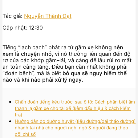
Tác giả:
Nguyễn Thành Đạt
Cập nhật: 12:30
Tiếng “lạch cạch” phát ra từ gầm xe
không nên
xem là chuyện nhỏ
, vì nó thường liên quan đến độ
rơ của các khớp gầm–lái, và càng để lâu rủi ro mất
an toàn càng tăng. Điều bạn cần nhất không phải
“đoán bệnh”, mà là biết
bỏ qua sẽ nguy hiểm thế
nào
và
khi nào phải xử lý ngay
.
Chẩn đoán tiếng kêu trước–sau ô tô: Cách phân biệt âm
thanh lạ gầm xe cho tài xế (kèm dấu hiệu & cách kiểm
tra)
Hướng dẫn đo đường huyết (tiểu đường/đái tháo đường)
nhanh tại nhà cho người nghi ngờ & người đang theo
dõi chỉ số