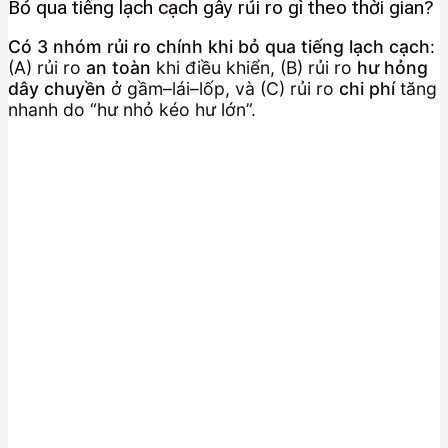
Bỏ qua tiếng lạch cạch gây rủi ro gì theo thời gian?
Có 3 nhóm rủi ro chính khi bỏ qua tiếng lạch cạch
:
(A) rủi ro
an toàn
khi điều khiển, (B) rủi ro
hư hỏng
dây chuyền
ở gầm–lái–lốp, và (C) rủi ro
chi phí
tăng
nhanh do “hư nhỏ kéo hư lớn”.