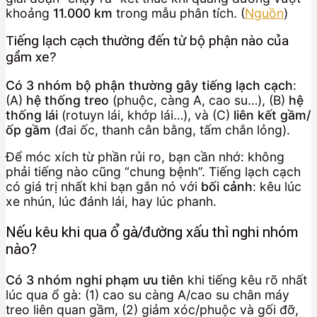
khoảng
11.000 km
trong mẫu phân tích. (
Nguồn
)
Tiếng lạch cạch thường đến từ bộ phận nào của
gầm xe?
Có 3 nhóm bộ phận thường gây tiếng lạch cạch
:
(A)
hệ thống treo
(phuộc, càng A, cao su…), (B)
hệ
thống lái
(rotuyn lái, khớp lái…), và (C)
liên kết gầm/
ốp gầm
(đai ốc, thanh cân bằng, tấm chắn lỏng).
Để móc xích từ phần rủi ro, bạn cần nhớ: không
phải tiếng nào cũng “chung bệnh”. Tiếng lạch cạch
có giá trị nhất khi bạn gắn nó với
bối cảnh
: kêu lúc
xe nhún, lúc đánh lái, hay lúc phanh.
Nếu kêu khi qua ổ gà/đường xấu thì nghi nhóm
nào?
Có 3 nhóm nghi phạm ưu tiên
khi tiếng kêu rõ nhất
lúc qua ổ gà: (1) cao su càng A/cao su chân máy
treo liên quan gầm, (2) giảm xóc/phuộc và gối đỡ,