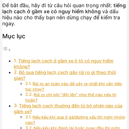
Để bắt đầu, hãy đi từ câu hỏi quan trọng nhất:
tiếng
lạch cạch ở gầm xe có nguy hiểm không
và dấu
hiệu nào cho thấy bạn nên dừng chạy để kiểm tra
ngay.
Mục lục
Tiếng lạch cạch ở gầm xe ô tô có nguy hiểm
không?
Bỏ qua tiếng lạch cạch gây rủi ro gì theo thời
gian?
Rủi ro an toàn nào dễ xảy ra nhất khi vẫn tiếp
tục chạy?
Rủi ro chi phí “đội lên” như thế nào nếu trì
hoãn?
Tiếng lạch cạch thường đến từ bộ phận nào của
gầm xe?
Nếu kêu khi qua ổ gà/đường xấu thì nghi nhóm
nào?
Nếu kêu khi đánh lái hoặc quay đầu thì nghi