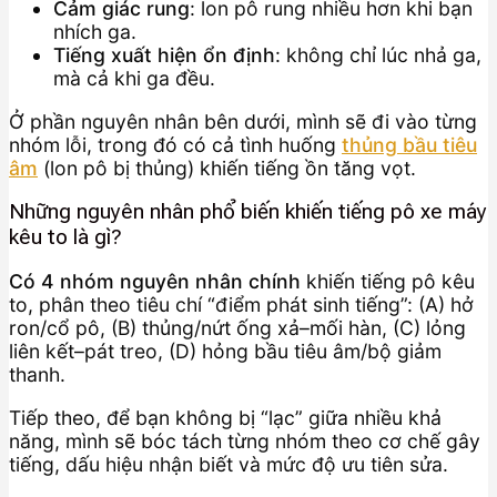
Cảm giác rung
: lon pô rung nhiều hơn khi bạn
nhích ga.
Tiếng xuất hiện ổn định
: không chỉ lúc nhả ga,
mà cả khi ga đều.
Ở phần nguyên nhân bên dưới, mình sẽ đi vào từng
nhóm lỗi, trong đó có cả tình huống
thủng bầu tiêu
âm
(lon pô bị thủng) khiến tiếng ồn tăng vọt.
Những nguyên nhân phổ biến khiến tiếng pô xe máy
kêu to là gì?
Có 4 nhóm nguyên nhân chính
khiến tiếng pô kêu
to, phân theo tiêu chí “điểm phát sinh tiếng”: (A) hở
ron/cổ pô, (B) thủng/nứt ống xả–mối hàn, (C) lỏng
liên kết–pát treo, (D) hỏng bầu tiêu âm/bộ giảm
thanh.
Tiếp theo, để bạn không bị “lạc” giữa nhiều khả
năng, mình sẽ bóc tách từng nhóm theo cơ chế gây
tiếng, dấu hiệu nhận biết và mức độ ưu tiên sửa.