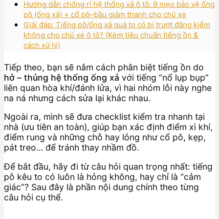
Hướng dẫn chống rỉ hệ thống xả ô tô: 9 mẹo bảo vệ ống
pô (ống xả) + cổ pô–bầu giảm thanh cho chủ xe
Giải đáp: Tiếng pô/ống xả quá to có bị trượt đăng kiểm
không cho chủ xe ô tô? (Kèm tiêu chuẩn tiếng ồn &
cách xử lý)
Tiếp theo, bạn sẽ nắm cách phân biệt tiếng ồn do
hở – thủng hệ thống ống xả
với tiếng “nổ lụp bụp”
liên quan hòa khí/đánh lửa, vì hai nhóm lỗi này nghe
na ná nhưng cách sửa lại khác nhau.
Ngoài ra, mình sẽ đưa checklist kiểm tra nhanh tại
nhà (ưu tiên an toàn), giúp bạn xác định điểm xì khí,
điểm rung và những chỗ hay lỏng như cổ pô, kẹp,
pát treo… để tránh thay nhầm đồ.
Để bắt đầu, hãy đi từ câu hỏi quan trọng nhất: tiếng
pô kêu to có luôn là hỏng không, hay chỉ là “cảm
giác”? Sau đây là phần nội dung chính theo từng
câu hỏi cụ thể.