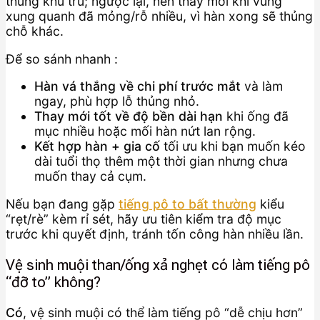
thủng khu trú; ngược lại, nên thay mới khi vùng
xung quanh đã mỏng/rỗ nhiều, vì hàn xong sẽ thủng
chỗ khác.
Để so sánh nhanh :
Hàn vá thắng về chi phí trước mắt
và làm
ngay, phù hợp lỗ thủng nhỏ.
Thay mới tốt về độ bền dài hạn
khi ống đã
mục nhiều hoặc mối hàn nứt lan rộng.
Kết hợp hàn + gia cố
tối ưu khi bạn muốn kéo
dài tuổi thọ thêm một thời gian nhưng chưa
muốn thay cả cụm.
Nếu bạn đang gặp
tiếng pô to bất thường
kiểu
“rẹt/rè” kèm rỉ sét, hãy ưu tiên kiểm tra độ mục
trước khi quyết định, tránh tốn công hàn nhiều lần.
Vệ sinh muội than/ống xả nghẹt có làm tiếng pô
“đỡ to” không?
Có
, vệ sinh muội có thể làm tiếng pô “dễ chịu hơn”