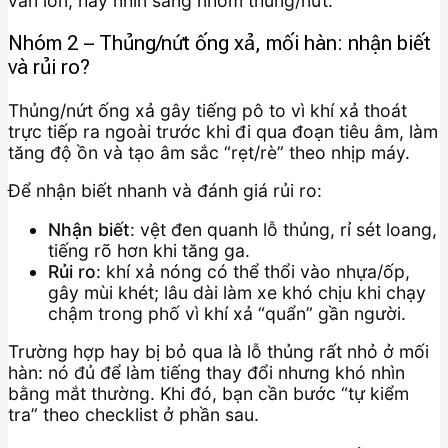
vẫn lớn, hãy nhìn sang nhóm thủng/nứt.
Nhóm 2 – Thủng/nứt ống xả, mối hàn: nhận biết
và rủi ro?
Thủng/nứt ống xả gây tiếng pô to vì khí xả thoát
trực tiếp ra ngoài trước khi đi qua đoạn tiêu âm, làm
tăng độ ồn và tạo âm sắc “rẹt/rè” theo nhịp máy.
Để nhận biết nhanh và đánh giá rủi ro:
Nhận biết
: vệt đen quanh lỗ thủng, rỉ sét loang,
tiếng rõ hơn khi tăng ga.
Rủi ro
: khí xả nóng có thể thổi vào nhựa/ốp,
gây mùi khét; lâu dài làm xe khó chịu khi chạy
chậm trong phố vì khí xả “quẩn” gần người.
Trường hợp hay bị bỏ qua là lỗ thủng rất nhỏ ở mối
hàn: nó đủ để làm tiếng thay đổi nhưng khó nhìn
bằng mắt thường. Khi đó, bạn cần bước “tự kiểm
tra” theo checklist ở phần sau.