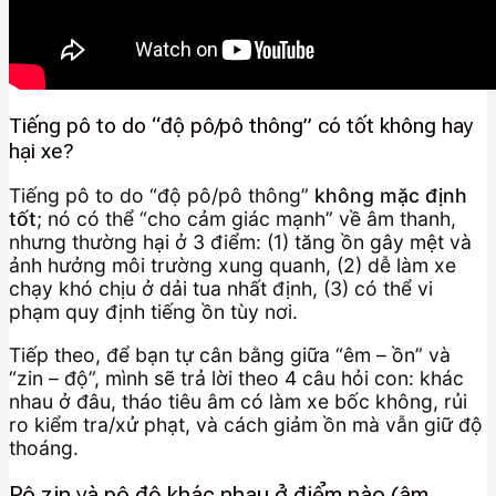
Tiếng pô to do “độ pô/pô thông” có tốt không hay
hại xe?
Tiếng pô to do “độ pô/pô thông”
không mặc định
tốt
; nó có thể “cho cảm giác mạnh” về âm thanh,
nhưng thường hại ở 3 điểm: (1) tăng ồn gây mệt và
ảnh hưởng môi trường xung quanh, (2) dễ làm xe
chạy khó chịu ở dải tua nhất định, (3) có thể vi
phạm quy định tiếng ồn tùy nơi.
Tiếp theo, để bạn tự cân bằng giữa “êm – ồn” và
“zin – độ”, mình sẽ trả lời theo 4 câu hỏi con: khác
nhau ở đâu, tháo tiêu âm có làm xe bốc không, rủi
ro kiểm tra/xử phạt, và cách giảm ồn mà vẫn giữ độ
thoáng.
Pô zin và pô độ khác nhau ở điểm nào (âm