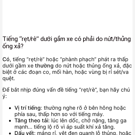
Tiếng “rẹt/rè” dưới gầm xe có phải do nứt/thủng
ống xả?
Có
, tiếng “rẹt/rè” hoặc “phành phạch” phát ra thấp
dưới gầm xe
thường
do nứt hoặc thủng ống xả, đặc
biệt ở các đoạn co, mối hàn, hoặc vùng bị rỉ sét/va
quệt.
Để bắt nhịp đúng vấn đề tiếng “rẹt/rè”, bạn hãy chú
ý:
Vị trí tiếng
: thường nghe rõ ở bên hông hoặc
phía sau, thấp hơn so với tiếng máy.
Tăng theo tải
: lúc lên dốc, chở nặng, tăng ga
mạnh… tiếng lộ rõ vì áp suất khí xả tăng.
Dấu vết
: mảng rỉ, vệt đen quanh lỗ thủng, hoặc