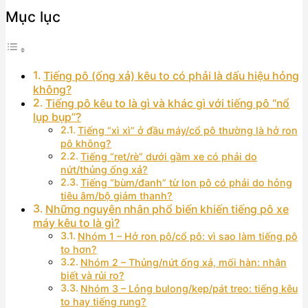
Mục lục
Tiếng pô (ống xả) kêu to có phải là dấu hiệu hỏng
không?
Tiếng pô kêu to là gì và khác gì với tiếng pô “nổ
lụp bụp”?
Tiếng “xì xì” ở đầu máy/cổ pô thường là hở ron
pô không?
Tiếng “rẹt/rè” dưới gầm xe có phải do
nứt/thủng ống xả?
Tiếng “bùm/đanh” từ lon pô có phải do hỏng
tiêu âm/bộ giảm thanh?
Những nguyên nhân phổ biến khiến tiếng pô xe
máy kêu to là gì?
Nhóm 1 – Hở ron pô/cổ pô: vì sao làm tiếng pô
to hơn?
Nhóm 2 – Thủng/nứt ống xả, mối hàn: nhận
biết và rủi ro?
Nhóm 3 – Lỏng bulong/kẹp/pát treo: tiếng kêu
to hay tiếng rung?