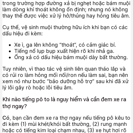
trong trường hợp đường xả bị nghẹt hoặc bám muội
làm dòng khí thoát không ổn định; nhưng nó không
thay thế được việc xử lý hở/thủng hay hỏng tiêu âm.
Cụ thể, vệ sinh muội thường hữu ích khi bạn có các
dấu hiệu đi kèm:
Xe ì, ga lên không “thoát”, có cảm giác bí.
Tiếng nổ lụp bụp xuất hiện rõ khi nhả ga.
Ống xả có dấu hiệu bám muội dày bất thường.
Tuy nhiên, vì thao tác vệ sinh liên quan tháo lắp và
có rủi ro làm hỏng mối nối/ron nếu làm sai, bạn nên
xem nó như bước “bảo dưỡng hỗ trợ” sau khi đã xử
lý lỗi gây rò hoặc lỗi tiêu âm.
Khi nào tiếng pô to là nguy hiểm và cần đem xe ra
thợ ngay?
Có
, bạn cần đem xe ra thợ ngay nếu tiếng pô kêu to
đi kèm (1) mùi khét/khói bất thường, (2) rung mạnh
hoặc có tiếng kim loại chạm nhau, (3) xe hụt hơi rõ