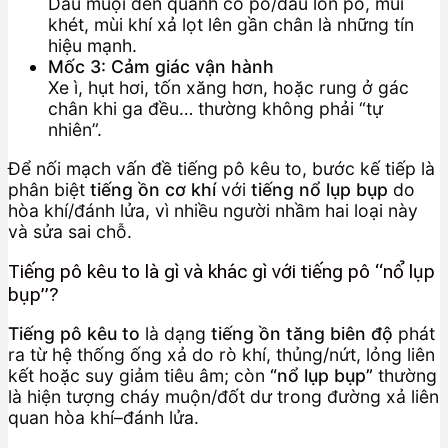
Dấu muội đen quanh cổ pô/đầu lon pô, mùi
khét, mùi khí xả lọt lên gần chân là những tín
hiệu mạnh.
Mốc 3: Cảm giác vận hành
Xe ì, hụt hơi, tốn xăng hơn, hoặc rung ở gác
chân khi ga đều… thường không phải “tự
nhiên”.
Để nối mạch vấn đề tiếng pô kêu to, bước kế tiếp là
phân biệt
tiếng ồn cơ khí
với
tiếng nổ lụp bụp
do
hòa khí/đánh lửa, vì nhiều người nhầm hai loại này
và sửa sai chỗ.
Tiếng pô kêu to là gì và khác gì với tiếng pô “nổ lụp
bụp”?
Tiếng pô kêu to
là dạng
tiếng ồn tăng biên độ
phát
ra từ hệ thống ống xả do rò khí, thủng/nứt, lỏng liên
kết hoặc suy giảm tiêu âm; còn
“nổ lụp bụp”
thường
là hiện tượng cháy muộn/đốt dư trong đường xả liên
quan hòa khí–đánh lửa.