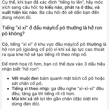
Cụ thể, khi bạn đã xác định “tiếng to lên”, hãy móc
xích sang câu hỏi:
to kiểu nào, phát ra ở đâu, và
xuất hiện lúc nào
. Ba câu hỏi đó sẽ dẫn bạn đến
đúng nhóm lỗi.
Tiếng “xì xì” ở đầu máy/cổ pô thường là hở ron
pô không?
Có
, tiếng “xì xì” ở khu vực đầu máy/cổ pô
thường
là
hở ron pô (gioăng cổ pô) vì khí xả áp lực cao thoát
ra qua khe hở sẽ tạo tiếng rít theo nhịp nổ.
Để minh họa rõ hơn, bạn có thể dựa vào 3 dấu hiệu
nhận biết “hở ron”:
Vết muội đen
bám quanh mặt bích cổ pô hoặc
sát chân cổ pô.
Tiếng xì theo nhịp
: ga đều nghe “xì-xì-xì” đều
đều; tăng ga thì tiếng rít rõ hơn.
Mùi khí xả
dễ lọt lên gần chân (đặc biệt khi
dừng đèn đỏ).