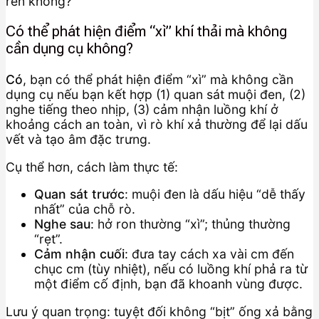
ren không?”
Có thể phát hiện điểm “xì” khí thải mà không
cần dụng cụ không?
Có
, bạn có thể phát hiện điểm “xì” mà không cần
dụng cụ nếu bạn kết hợp (1) quan sát muội đen, (2)
nghe tiếng theo nhịp, (3) cảm nhận luồng khí ở
khoảng cách an toàn, vì rò khí xả thường để lại dấu
vết và tạo âm đặc trưng.
Cụ thể hơn, cách làm thực tế:
Quan sát trước
: muội đen là dấu hiệu “dễ thấy
nhất” của chỗ rò.
Nghe sau
: hở ron thường “xì”; thủng thường
“rẹt”.
Cảm nhận cuối
: đưa tay cách xa vài cm đến
chục cm (tùy nhiệt), nếu có luồng khí phả ra từ
một điểm cố định, bạn đã khoanh vùng được.
Lưu ý quan trọng: tuyệt đối không “bịt” ống xả bằng