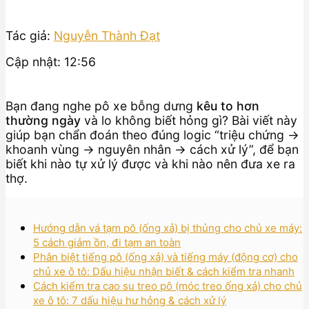
Tác giả:
Nguyễn Thành Đạt
Cập nhật: 12:56
Bạn đang nghe pô xe bỗng dưng
kêu to hơn
thường ngày
và lo không biết hỏng gì? Bài viết này
giúp bạn chẩn đoán theo đúng logic “triệu chứng →
khoanh vùng → nguyên nhân → cách xử lý”, để bạn
biết khi nào tự xử lý được và khi nào nên đưa xe ra
thợ.
Hướng dẫn vá tạm pô (ống xả) bị thủng cho chủ xe máy:
5 cách giảm ồn, đi tạm an toàn
Phân biệt tiếng pô (ống xả) và tiếng máy (động cơ) cho
chủ xe ô tô: Dấu hiệu nhận biết & cách kiểm tra nhanh
Cách kiểm tra cao su treo pô (móc treo ống xả) cho chủ
xe ô tô: 7 dấu hiệu hư hỏng & cách xử lý