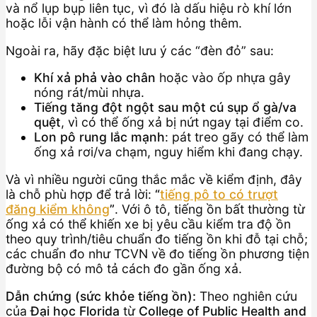
và nổ lụp bụp liên tục, vì đó là dấu hiệu rò khí lớn
hoặc lỗi vận hành có thể làm hỏng thêm.
Ngoài ra, hãy đặc biệt lưu ý các “đèn đỏ” sau:
Khí xả phả vào chân
hoặc vào ốp nhựa gây
nóng rát/mùi nhựa.
Tiếng tăng đột ngột sau một cú sụp ổ gà/va
quệt
, vì có thể ống xả bị nứt ngay tại điểm co.
Lon pô rung lắc mạnh
: pát treo gãy có thể làm
ống xả rơi/va chạm, nguy hiểm khi đang chạy.
Và vì nhiều người cũng thắc mắc về kiểm định, đây
là chỗ phù hợp để trả lời:
“
tiếng pô to có trượt
đăng kiểm không
”
. Với ô tô, tiếng ồn bất thường từ
ống xả có thể khiến xe bị yêu cầu kiểm tra độ ồn
theo quy trình/tiêu chuẩn đo tiếng ồn khi đỗ tại chỗ;
các chuẩn đo như TCVN về đo tiếng ồn phương tiện
đường bộ có mô tả cách đo gần ống xả.
Dẫn chứng (sức khỏe tiếng ồn):
Theo nghiên cứu
của
Đại học Florida
từ
College of Public Health and