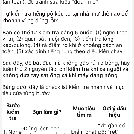
(an toàn), để tránh sửa kiểu “đoán mò”.
Tự kiểm tra tiếng pô kêu to tại nhà như thế nào để
khoanh vùng đúng lỗi?
Bạn có thể tự kiểm tra bằng 5 bước
: (1) nghe theo
vị trí, (2) quan sát muội đen, (3) kiểm tra lỏng
kẹp/bulong, (4) rà điểm rò khí ở khoảng cách an
toàn, (5) xác định tiếng rung theo điều kiện chạy.
Sau đây, để bắt đầu mà không gặp rủi ro bỏng, hãy
tuân thủ 2 nguyên tắc:
chỉ kiểm tra khi xe nguội
và
không đưa tay sát ống xả khi máy đang nóng
.
Bảng dưới đây là checklist kiểm tra nhanh và mục
tiêu của từng bước:
Bước
Mục tiêu
Gợi ý dấu
kiểm
Bạn làm gì?
tìm ra
hiệu
tra
“xì” gần cổ
Đứng lệch bên,
1. Nghe
Điểm phát
pô; “rẹt”