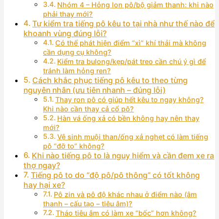
Nhóm 4 – Hỏng lon pô/bộ giảm thanh: khi nào
phải thay mới?
Tự kiểm tra tiếng pô kêu to tại nhà như thế nào để
khoanh vùng đúng lỗi?
Có thể phát hiện điểm “xì” khí thải mà không
cần dụng cụ không?
Kiểm tra bulong/kẹp/pát treo cần chú ý gì để
tránh làm hỏng ren?
Cách khắc phục tiếng pô kêu to theo từng
nguyên nhân (ưu tiên nhanh – đúng lỗi)
Thay ron pô có giúp hết kêu to ngay không?
Khi nào cần thay cả cổ pô?
Hàn vá ống xả có bền không hay nên thay
mới?
Vệ sinh muội than/ống xả nghẹt có làm tiếng
pô “đỡ to” không?
Khi nào tiếng pô to là nguy hiểm và cần đem xe ra
thợ ngay?
Tiếng pô to do “độ pô/pô thông” có tốt không
hay hại xe?
Pô zin và pô độ khác nhau ở điểm nào (âm
thanh – cấu tạo – tiêu âm)?
Tháo tiêu âm có làm xe “bốc” hơn không?