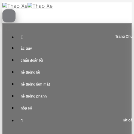
Skip
to
content
Trang Chủ
ắc quy
chẩn đoán lỗi
hệ thống lái
hệ thống làm mát
hệ thống phanh
hộp số
Tất cả