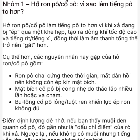
Nhóm 1 – Hở ron pô/cổ pô: vì sao làm tiếng pô
to hơn?
Hở ron pô/cổ pô làm tiếng pô to hơn vì khí xả đang
bị “ép” qua một khe hẹp, tạo ra dòng khí tốc độ cao
và tiếng rít/tiếng xì, đồng thời làm âm thanh tổng thể
trở nên “gắt” hơn.
Cụ thể hơn, các nguyên nhân hay gặp của hở
ron/cổ pô gồm:
Ron pô chai cứng theo thời gian, mất đàn hồi
nên không còn ép kín mặt bích.
Mặt bích cổ pô bị cong nhẹ do tháo lắp nhiều
lần hoặc va chạm.
Bu-lông cổ pô lỏng/tuột ren khiến lực ép ron
không đủ.
Điểm định lượng dễ nhớ: nếu bạn thấy
muội đen
quanh cổ pô, đó gần như là “dấu chỉ điểm” của rò
khí xả. Ngược lại, nếu không có muội nhưng tiếng