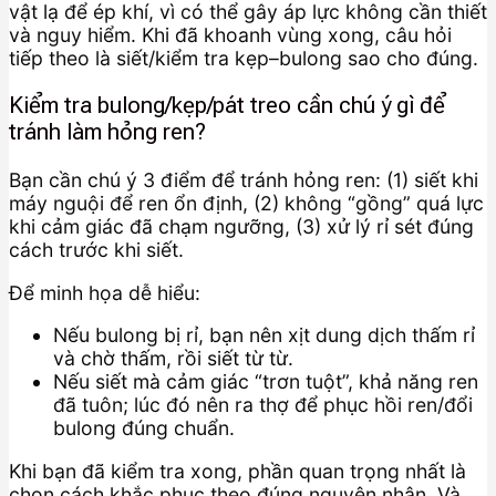
vật lạ để ép khí, vì có thể gây áp lực không cần thiết
và nguy hiểm. Khi đã khoanh vùng xong, câu hỏi
tiếp theo là siết/kiểm tra kẹp–bulong sao cho đúng.
Kiểm tra bulong/kẹp/pát treo cần chú ý gì để
tránh làm hỏng ren?
Bạn cần chú ý 3 điểm để tránh hỏng ren: (1) siết khi
máy nguội để ren ổn định, (2) không “gồng” quá lực
khi cảm giác đã chạm ngưỡng, (3) xử lý rỉ sét đúng
cách trước khi siết.
Để minh họa dễ hiểu:
Nếu bulong bị rỉ, bạn nên xịt dung dịch thấm rỉ
và chờ thấm, rồi siết từ từ.
Nếu siết mà cảm giác “trơn tuột”, khả năng ren
đã tuôn; lúc đó nên ra thợ để phục hồi ren/đổi
bulong đúng chuẩn.
Khi bạn đã kiểm tra xong, phần quan trọng nhất là
chọn cách khắc phục theo đúng nguyên nhân. Và