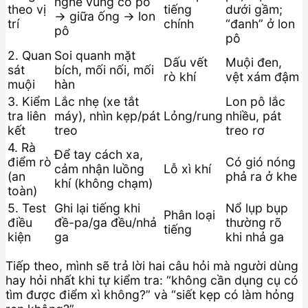
nghe vùng cổ pô
theo vị
tiếng
dưới gầm;
→ giữa ống → lon
trí
chính
“đanh” ở lon
pô
pô
2. Quan
Soi quanh mặt
Dấu vết
Muội đen,
sát
bích, mối nối, mối
rò khí
vệt xám đậm
muội
hàn
3. Kiểm
Lắc nhẹ (xe tắt
Lon pô lắc
tra liên
máy), nhìn kẹp/pát
Lỏng/rung
nhiều, pát
kết
treo
treo rơ
4. Rà
Để tay cách xa,
điểm rò
Có gió nóng
cảm nhận luồng
Lỗ xì khí
(an
phả ra ở khe
khí (không chạm)
toàn)
5. Test
Ghi lại tiếng khi
Nổ lụp bụp
Phân loại
điều
đề-pa/ga đều/nhả
thường rõ
tiếng
kiện
ga
khi nhả ga
Tiếp theo, mình sẽ trả lời hai câu hỏi mà người dùng
hay hỏi nhất khi tự kiểm tra: “không cần dụng cụ có
tìm được điểm xì không?” và “siết kẹp có làm hỏng