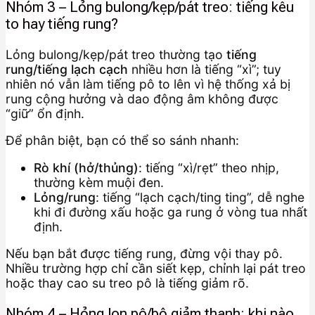
Nhóm 3 – Lỏng bulong/kẹp/pát treo: tiếng kêu
to hay tiếng rung?
Lỏng bulong/kẹp/pát treo thường tạo
tiếng
rung/tiếng lạch cạch
nhiều hơn là tiếng “xì”; tuy
nhiên nó vẫn làm tiếng pô to lên vì hệ thống xả bị
rung cộng hưởng và dao động âm không được
“giữ” ổn định.
Để phân biệt, bạn có thể so sánh nhanh:
Rò khí (hở/thủng)
: tiếng “xì/rẹt” theo nhịp,
thường kèm muội đen.
Lỏng/rung
: tiếng “lạch cạch/ting ting”, dễ nghe
khi đi đường xấu hoặc ga rung ở vòng tua nhất
định.
Nếu bạn bắt được tiếng rung, đừng vội thay pô.
Nhiều trường hợp chỉ cần siết kẹp, chỉnh lại pát treo
hoặc thay cao su treo pô là tiếng giảm rõ.
Nhóm 4 – Hỏng lon pô/bộ giảm thanh: khi nào