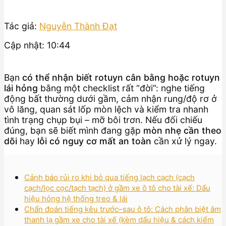
Tác giả:
Nguyễn Thành Đạt
Cập nhật: 10:44
Bạn
có thể nhận biết rotuyn cân bằng hoặc rotuyn
lái hỏng
bằng một checklist rất “đời”: nghe tiếng
động bất thường dưới gầm, cảm nhận rung/độ rơ ở
vô lăng, quan sát lốp mòn lệch và kiểm tra nhanh
tình trạng chụp bụi – mỡ bôi trơn. Nếu đối chiếu
đúng, bạn sẽ biết mình đang gặp
mòn nhẹ cần theo
dõi
hay
lỗi có nguy cơ mất an toàn
cần xử lý ngay.
Cảnh báo rủi ro khi bỏ qua tiếng lạch cạch (cạch
cạch/lọc cọc/tạch tạch) ở gầm xe ô tô cho tài xế: Dấu
hiệu hỏng hệ thống treo & lái
Chẩn đoán tiếng kêu trước–sau ô tô: Cách phân biệt âm
thanh lạ gầm xe cho tài xế (kèm dấu hiệu & cách kiểm