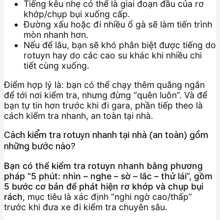
Tiếng kêu nhẹ có thể là giai đoạn đầu của rơ
khớp/chụp bụi xuống cấp.
Đường xấu hoặc đi nhiều ổ gà sẽ làm tiến trình
mòn nhanh hơn.
Nếu để lâu, bạn sẽ khó phân biệt được tiếng do
rotuyn hay do các cao su khác khi nhiều chi
tiết cùng xuống.
Điểm hợp lý là: bạn có thể chạy thêm quãng ngắn
để tới nơi kiểm tra, nhưng đừng “quên luôn”. Và để
bạn tự tin hơn trước khi đi gara, phần tiếp theo là
cách kiểm tra nhanh, an toàn tại nhà.
Cách kiểm tra rotuyn nhanh tại nhà (an toàn) gồm
những bước nào?
Bạn có thể kiểm tra rotuyn nhanh bằng phương
pháp “5 phút: nhìn – nghe – sờ – lắc – thử lái”, gồm
5 bước cơ bản để phát hiện rơ khớp và chụp bụi
rách
, mục tiêu là xác định “nghi ngờ cao/thấp”
trước khi đưa xe đi kiểm tra chuyên sâu.