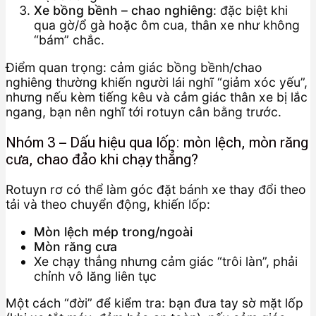
Xe bồng bềnh – chao nghiêng
: đặc biệt khi
qua gờ/ổ gà hoặc ôm cua, thân xe như không
“bám” chắc.
Điểm quan trọng: cảm giác bồng bềnh/chao
nghiêng thường khiến người lái nghĩ “giảm xóc yếu”,
nhưng nếu kèm tiếng kêu và cảm giác thân xe bị lắc
ngang, bạn nên nghĩ tới rotuyn cân bằng trước.
Nhóm 3 – Dấu hiệu qua lốp: mòn lệch, mòn răng
cưa, chao đảo khi chạy thẳng?
Rotuyn rơ có thể làm góc đặt bánh xe thay đổi theo
tải và theo chuyển động, khiến lốp:
Mòn lệch mép trong/ngoài
Mòn răng cưa
Xe chạy thẳng nhưng cảm giác “trôi làn”, phải
chỉnh vô lăng liên tục
Một cách “đời” để kiểm tra: bạn đưa tay sờ mặt lốp