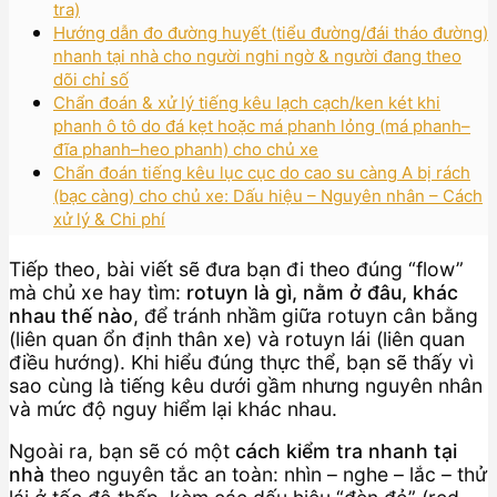
tra)
Hướng dẫn đo đường huyết (tiểu đường/đái tháo đường)
nhanh tại nhà cho người nghi ngờ & người đang theo
dõi chỉ số
Chẩn đoán & xử lý tiếng kêu lạch cạch/ken két khi
phanh ô tô do đá kẹt hoặc má phanh lỏng (má phanh–
đĩa phanh–heo phanh) cho chủ xe
Chẩn đoán tiếng kêu lục cục do cao su càng A bị rách
(bạc càng) cho chủ xe: Dấu hiệu – Nguyên nhân – Cách
xử lý & Chi phí
Tiếp theo, bài viết sẽ đưa bạn đi theo đúng “flow”
mà chủ xe hay tìm:
rotuyn là gì, nằm ở đâu, khác
nhau thế nào
, để tránh nhầm giữa rotuyn cân bằng
(liên quan ổn định thân xe) và rotuyn lái (liên quan
điều hướng). Khi hiểu đúng thực thể, bạn sẽ thấy vì
sao cùng là tiếng kêu dưới gầm nhưng nguyên nhân
và mức độ nguy hiểm lại khác nhau.
Ngoài ra, bạn sẽ có một
cách kiểm tra nhanh tại
nhà
theo nguyên tắc an toàn: nhìn – nghe – lắc – thử