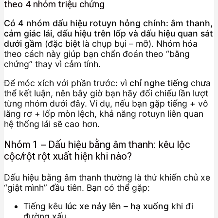
theo 4 nhóm triệu chứng
Có 4 nhóm dấu hiệu rotuyn hỏng chính: âm thanh,
cảm giác lái, dấu hiệu trên lốp và dấu hiệu quan sát
dưới gầm
(đặc biệt là chụp bụi – mỡ). Nhóm hóa
theo cách này giúp bạn chẩn đoán theo “bằng
chứng” thay vì cảm tính.
Để móc xích với phần trước: vì
chỉ nghe tiếng
chưa
thể kết luận, nên bây giờ bạn hãy đối chiếu lần lượt
từng nhóm dưới đây. Ví dụ, nếu bạn gặp tiếng + vô
lăng rơ + lốp mòn lệch, khả năng rotuyn liên quan
hệ thống lái sẽ cao hơn.
Nhóm 1 – Dấu hiệu bằng âm thanh: kêu lộc
cộc/rột rột xuất hiện khi nào?
Dấu hiệu bằng âm thanh thường là thứ khiến chủ xe
“giật mình” đầu tiên. Bạn có thể gặp:
Tiếng kêu
lúc xe nảy lên – hạ xuống
khi đi
đường xấu.