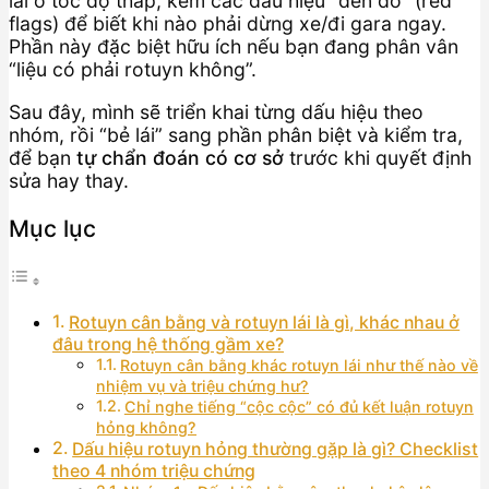
lái ở tốc độ thấp, kèm các dấu hiệu “đèn đỏ” (red
flags) để biết khi nào phải dừng xe/đi gara ngay.
Phần này đặc biệt hữu ích nếu bạn đang phân vân
“liệu có phải rotuyn không”.
Sau đây, mình sẽ triển khai từng dấu hiệu theo
nhóm, rồi “bẻ lái” sang phần phân biệt và kiểm tra,
để bạn
tự chẩn đoán có cơ sở
trước khi quyết định
sửa hay thay.
Mục lục
Rotuyn cân bằng và rotuyn lái là gì, khác nhau ở
đâu trong hệ thống gầm xe?
Rotuyn cân bằng khác rotuyn lái như thế nào về
nhiệm vụ và triệu chứng hư?
Chỉ nghe tiếng “cộc cộc” có đủ kết luận rotuyn
hỏng không?
Dấu hiệu rotuyn hỏng thường gặp là gì? Checklist
theo 4 nhóm triệu chứng