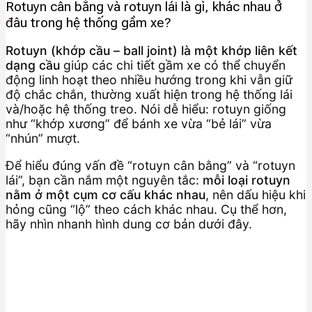
Rotuyn cân bằng và rotuyn lái là gì, khác nhau ở
đâu trong hệ thống gầm xe?
Rotuyn (khớp cầu – ball joint) là một khớp liên kết
dạng cầu
giúp các chi tiết gầm xe có thể chuyển
động linh hoạt theo nhiều hướng trong khi vẫn giữ
độ chắc chắn, thường xuất hiện trong hệ thống lái
và/hoặc hệ thống treo. Nói dễ hiểu: rotuyn giống
như “khớp xương” để bánh xe vừa “bẻ lái” vừa
“nhún” mượt.
Để hiểu đúng vấn đề “rotuyn cân bằng” và “rotuyn
lái”, bạn cần nắm một nguyên tắc:
mỗi loại rotuyn
nằm ở một cụm cơ cấu khác nhau
, nên dấu hiệu khi
hỏng cũng “lộ” theo cách khác nhau. Cụ thể hơn,
hãy nhìn nhanh hình dung cơ bản dưới đây.