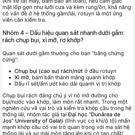
(khi xe tắt máy, đảm bảo an toàn), nếu cảm giác
mặt lốp gợn như lưỡi cưa và kèm rung/ồn, khả năng
có vấn đề ở hệ thống gầm/lái, rotuyn là một ứng
viên cần kiểm tra.
Nhóm 4 – Dấu hiệu quan sát nhanh dưới gầm:
rách chụp bụi, xì mỡ, rơ khớp?
Quan sát dưới gầm thường cho bạn “bằng chứng
cứng”:
Chụp bụi (cao su) rách/nứt
ở đầu rotuyn
Xì mỡ
, bám bẩn thành mảng quanh khớp
Dấu rỉ sét/ẩm ướt kéo dài quanh vị trí khớp
Chụp bụi rách đáng chú ý vì nó mở đường cho
bụi/nước vào khớp, làm mòn rất nhanh. Trong một
nghiên cứu về vai trò và kiểm tra khớp cầu trong hệ
thống lái, nhóm tác giả tại
Đại học “Dunărea de
Jos” University of Galați
(lĩnh vực cơ khí/ô tô) nhấn
mạnh khớp cầu có vai trò quan trọng với ma sát hệ
thống lái và sự mài mòn tăng lên khi có tạp chất/