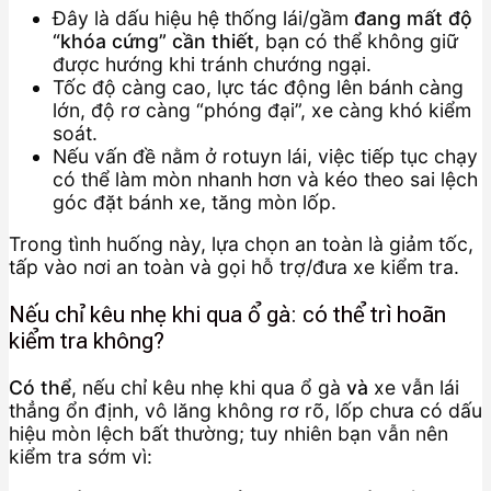
Đây là dấu hiệu hệ thống lái/gầm
đang mất độ
“khóa cứng” cần thiết
, bạn có thể không giữ
được hướng khi tránh chướng ngại.
Tốc độ càng cao, lực tác động lên bánh càng
lớn, độ rơ càng “phóng đại”, xe càng khó kiểm
soát.
Nếu vấn đề nằm ở rotuyn lái, việc tiếp tục chạy
có thể làm mòn nhanh hơn và kéo theo sai lệch
góc đặt bánh xe, tăng mòn lốp.
Trong tình huống này, lựa chọn an toàn là giảm tốc,
tấp vào nơi an toàn và gọi hỗ trợ/đưa xe kiểm tra.
Nếu chỉ kêu nhẹ khi qua ổ gà: có thể trì hoãn
kiểm tra không?
Có thể
, nếu chỉ kêu nhẹ khi qua ổ gà
và
xe vẫn lái
thẳng ổn định, vô lăng không rơ rõ, lốp chưa có dấu
hiệu mòn lệch bất thường; tuy nhiên bạn vẫn nên
kiểm tra sớm vì: