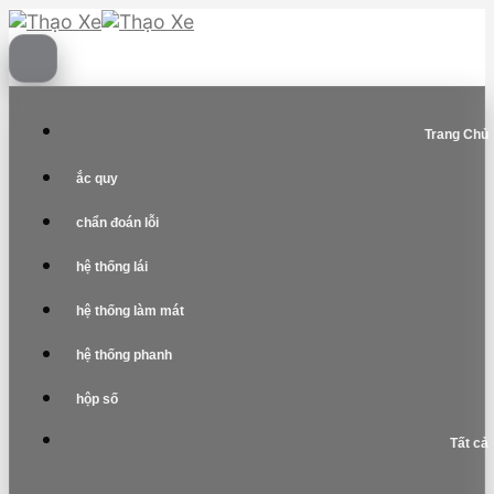
Skip
to
content
Trang Chủ
ắc quy
chẩn đoán lỗi
hệ thống lái
hệ thống làm mát
hệ thống phanh
hộp số
Tất cả