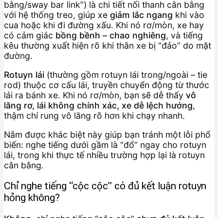
bằng/sway bar link”) là chi tiết nối thanh cân bằng
với hệ thống treo, giúp xe
giảm lắc ngang
khi vào
cua hoặc khi đi đường xấu. Khi nó rơ/mòn, xe hay
có cảm giác
bồng bềnh – chao nghiêng
, và tiếng
kêu thường xuất hiện rõ khi thân xe bị “đảo” do mặt
đường.
Rotuyn lái
(thường gồm rotuyn lái trong/ngoài – tie
rod) thuộc cơ cấu lái, truyền chuyển động từ thước
lái ra bánh xe. Khi nó rơ/mòn, bạn sẽ dễ thấy
vô
lăng rơ, lái không chính xác, xe dễ lệch hướng
,
thậm chí rung vô lăng rõ hơn khi chạy nhanh.
Nắm được khác biệt này giúp bạn tránh một lỗi phổ
biến: nghe tiếng dưới gầm là “đổ” ngay cho rotuyn
lái, trong khi thực tế nhiều trường hợp lại là rotuyn
cân bằng.
Chỉ nghe tiếng “cộc cộc” có đủ kết luận rotuyn
hỏng không?