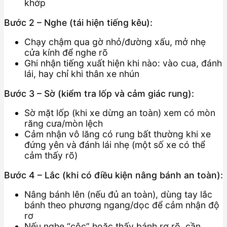
khớp
Bước 2 – Nghe (tái hiện tiếng kêu):
Chạy chậm qua gờ nhỏ/đường xấu, mở nhẹ
cửa kính để nghe rõ
Ghi nhận tiếng xuất hiện khi nào: vào cua, đánh
lái, hay chỉ khi thân xe nhún
Bước 3 – Sờ (kiểm tra lốp và cảm giác rung):
Sờ mặt lốp (khi xe dừng an toàn) xem có mòn
răng cưa/mòn lệch
Cảm nhận vô lăng có rung bất thường khi xe
đứng yên và đánh lái nhẹ (một số xe có thể
cảm thấy rõ)
Bước 4 – Lắc (khi có điều kiện nâng bánh an toàn):
Nâng bánh lên (nếu đủ an toàn), dùng tay lắc
bánh theo phương ngang/dọc để cảm nhận độ
rơ
Nếu nghe “cộc” hoặc thấy bánh rơ rõ, cần