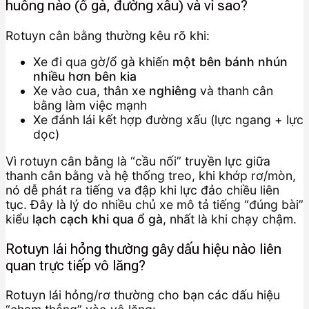
huống nào (ổ gà, đường xấu) và vì sao?
Rotuyn cân bằng thường kêu rõ khi:
Xe đi qua gờ/ổ gà khiến
một bên bánh nhún
nhiều hơn bên kia
Xe vào cua, thân xe
nghiêng
và thanh cân
bằng làm việc mạnh
Xe đánh lái kết hợp đường xấu (lực ngang + lực
dọc)
Vì rotuyn cân bằng là “cầu nối” truyền lực giữa
thanh cân bằng và hệ thống treo, khi khớp rơ/mòn,
nó dễ phát ra tiếng va đập khi lực đảo chiều liên
tục. Đây là lý do nhiều chủ xe mô tả tiếng “đúng bài”
kiểu
lạch cạch khi qua ổ gà
, nhất là khi chạy chậm.
Rotuyn lái hỏng thường gây dấu hiệu nào liên
quan trực tiếp vô lăng?
Rotuyn lái hỏng/rơ thường cho bạn các dấu hiệu