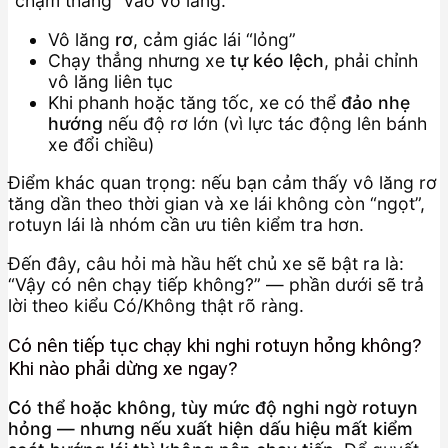
“chạm thẳng” vào vô lăng:
Vô lăng
rơ
, cảm giác lái “lỏng”
Chạy thẳng nhưng xe
tự kéo lệch
, phải chỉnh
vô lăng liên tục
Khi phanh hoặc tăng tốc, xe có thể
đảo nhẹ
hướng
nếu độ rơ lớn (vì lực tác động lên bánh
xe đổi chiều)
Điểm khác quan trọng: nếu bạn cảm thấy vô lăng rơ
tăng dần theo thời gian và xe lái không còn “ngọt”,
rotuyn lái là nhóm cần ưu tiên kiểm tra hơn.
Đến đây, câu hỏi mà hầu hết chủ xe sẽ bật ra là:
“Vậy có nên chạy tiếp không?” — phần dưới sẽ trả
lời theo kiểu Có/Không thật rõ ràng.
Có nên tiếp tục chạy khi nghi rotuyn hỏng không?
Khi nào phải dừng xe ngay?
Có thể hoặc không, tùy mức độ nghi ngờ rotuyn
hỏng — nhưng nếu xuất hiện dấu hiệu mất kiểm