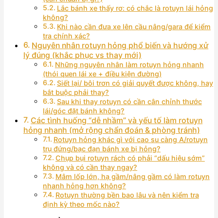
Lắc bánh xe thấy rơ: có chắc là rotuyn lái hỏng
không?
Khi nào cần đưa xe lên cầu nâng/gara để kiểm
tra chính xác?
Nguyên nhân rotuyn hỏng phổ biến và hướng xử
lý đúng (khắc phục vs thay mới)
Những nguyên nhân làm rotuyn hỏng nhanh
(thói quen lái xe + điều kiện đường)
Siết lại/ bôi trơn có giải quyết được không, hay
bắt buộc phải thay?
Sau khi thay rotuyn có cần cân chỉnh thước
lái/góc đặt bánh không?
Các tình huống “dễ nhầm” và yếu tố làm rotuyn
hỏng nhanh (mở rộng chẩn đoán & phòng tránh)
Rotuyn hỏng khác gì với cao su càng A/rotuyn
trụ đứng/bạc đạn bánh xe bị hỏng?
Chụp bụi rotuyn rách có phải “dấu hiệu sớm”
không và có cần thay ngay?
Mâm lốp lớn, hạ gầm/nâng gầm có làm rotuyn
nhanh hỏng hơn không?
Rotuyn thường bền bao lâu và nên kiểm tra
định kỳ theo mốc nào?