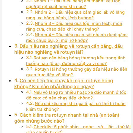
Nhóm 1 – Dấu hiệu bằng âm thanh: kêu lộc
cộc/rột rột xuất hiện khi nào?
Nhóm 2 – Dấu hiệu qua cảm giác lái: vô lăng
rung, xe bồng bềnh, lệch hướng?
Nhóm 3 – Dấu hiệu qua lốp: mòn lệch, mòn
răng cưa, chao đảo khi chạy thẳng?
Nhóm 4 – Dấu hiệu quan sát nhanh dưới gầm:
rách chụp bụi, xì mỡ, rơ khớp?
Dấu hiệu nào nghiêng về rotuyn cân bằng, dấu
hiệu nào nghiêng về rotuyn lái?
Rotuyn cân bằng hỏng thường kêu trong tình
huống nào (ổ gà, đường xấu) và vì sao?
Rotuyn lái hỏng thường gây dấu hiệu nào liên
quan trực tiếp vô lăng?
Có nên tiếp tục chạy khi nghi rotuyn hỏng
không? Khi nào phải dừng xe ngay?
Nếu vô lăng rơ nhiều hoặc xe đảo mạnh ở tốc
độ cao: có nên chạy tiếp không?
Nếu chỉ kêu nhẹ khi qua ổ gà: có thể trì hoãn
kiểm tra không?
Cách kiểm tra rotuyn nhanh tại nhà (an toàn)
gồm những bước nào?
Checklist 5 phút: nhìn – nghe – sờ – lắc – thử lái
(cần chuẩn bị gì?)