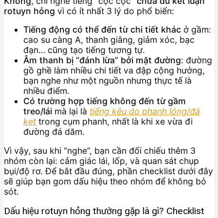
Không
, chỉ nghe tiếng “cộc cộc”
chưa đủ kết luận
rotuyn hỏng
vì có ít nhất 3 lý do phổ biến:
Tiếng động có thể đến từ chi tiết khác
ở gầm:
cao su càng A, thanh giằng, giảm xóc, bạc
đạn… cũng tạo tiếng tương tự.
Âm thanh bị “đánh lừa” bởi mặt đường
: đường
gồ ghề làm nhiều chi tiết va đập cộng hưởng,
bạn nghe như một nguồn nhưng thực tế là
nhiều điểm.
Có trường hợp tiếng không đến từ gầm
treo/lái
mà lại là
tiếng kêu do phanh lỏng/đá
kẹt
trong cụm phanh, nhất là khi xe vừa đi
đường đá dăm.
Vì vậy, sau khi “nghe”, bạn cần đối chiếu thêm 3
nhóm còn lại: cảm giác lái, lốp, và quan sát chụp
bụi/độ rơ. Để bắt đầu đúng, phần checklist dưới đây
sẽ giúp bạn gom dấu hiệu theo nhóm để không bỏ
sót.
Dấu hiệu rotuyn hỏng thường gặp là gì? Checklist