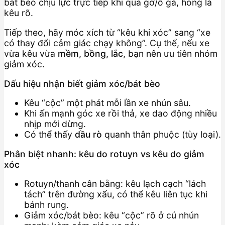
bát bèo chịu lực trực tiếp khi qua gờ/ổ gà, hỏng là
kêu rõ.
Tiếp theo, hãy móc xích từ “kêu khi xóc” sang “xe
có thay đổi cảm giác chạy không”. Cụ thể, nếu xe
vừa kêu vừa
mềm, bồng, lắc
, bạn nên ưu tiên nhóm
giảm xóc.
Dấu hiệu nhận biết giảm xóc/bát bèo
Kêu “cộc” một phát mỗi lần xe nhún sâu.
Khi ấn mạnh góc xe rồi thả, xe dao động nhiều
nhịp mới dừng.
Có thể thấy
dầu rò
quanh thân phuộc (tùy loại).
Phân biệt nhanh: kêu do rotuyn vs kêu do giảm
xóc
Rotuyn/thanh cân bằng: kêu lạch cạch “lách
tách” trên đường xấu, có thể kêu liên tục khi
bánh rung.
Giảm xóc/bát bèo: kêu “cộc” rõ ở cú nhún