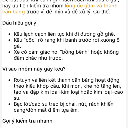
hãy ưu tiên kiểm tra nhóm
lỏng ốc gầm và thanh
cân bằng
trước vì dễ nhìn và dễ xử lý. Cụ thể:
Dấu hiệu gợi ý
Kêu lạch cạch liên tục khi đi đường gồ ghề.
Kêu “cộc” rõ ràng khi bánh trước rơi xuống ổ
gà.
Xe có cảm giác hơi “bồng bềnh” hoặc không
đầm chắc như trước.
Vì sao nhóm này gây kêu?
Rotuyn và liên kết thanh cân bằng hoạt động
theo kiểu khớp cầu. Khi mòn, khe hở tăng lên,
tạo va đập kim loại–kim loại hoặc kim loại–cao
su.
Bạc lót/cao su treo bị chai, nứt, rách khiến
càng/đòn mất điểm tựa êm.
Gợi ý kiểm tra nhanh