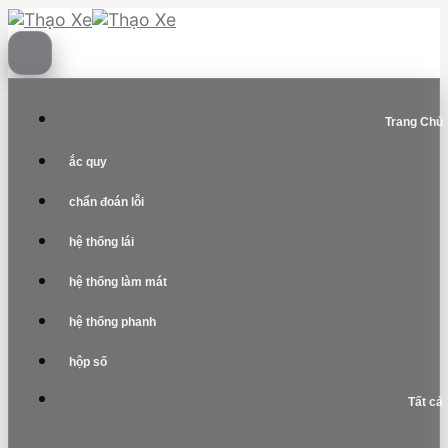
Skip
to
content
Trang Chủ
ắc quy
chẩn đoán lỗi
hệ thống lái
hệ thống làm mát
hệ thống phanh
hộp số
Tất cả