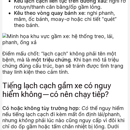
Kêu lạch cạch liên tục trên đường xấu:
nghi rơ
rotuyn/thanh cân bằng/ốp gầm lỏng.
Kêu theo vòng quay bánh xe:
nghi phanh,
mâm, ốc bánh, moay-ơ hoặc chi tiết “quét”
theo bánh.
Điểm mấu chốt: “lạch cạch” không phải tên một
bệnh, mà là
một triệu chứng
. Khi bạn mô tả triệu
chứng đúng cấu trúc, bạn sẽ tránh được tình trạng
thay linh kiện theo cảm tính.
Tiếng lạch cạch gầm xe có nguy
hiểm không—có nên chạy tiếp?
Có hoặc không tùy trường hợp
:
Có
thể nguy hiểm
nếu tiếng lạch cạch đi kèm mất ổn định lái/phanh,
nhưng
không
phải lúc nào cũng nguy cấp vì đôi khi
chỉ do ốp gầm hoặc tấm chắn nhiệt bị lỏng. Dưới