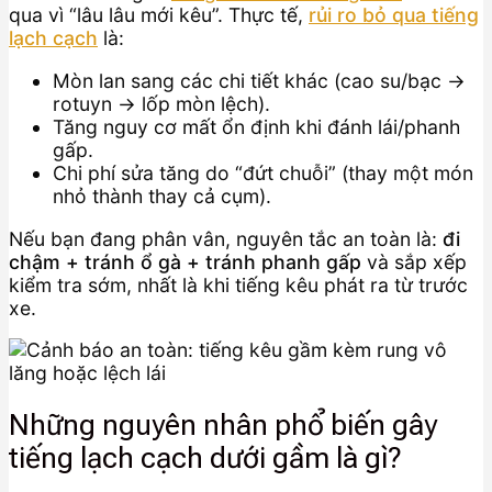
qua vì “lâu lâu mới kêu”. Thực tế,
rủi ro bỏ qua tiếng
lạch cạch
là:
Mòn lan sang các chi tiết khác (cao su/bạc →
rotuyn → lốp mòn lệch).
Tăng nguy cơ mất ổn định khi đánh lái/phanh
gấp.
Chi phí sửa tăng do “đứt chuỗi” (thay một món
nhỏ thành thay cả cụm).
Nếu bạn đang phân vân, nguyên tắc an toàn là:
đi
chậm + tránh ổ gà + tránh phanh gấp
và sắp xếp
kiểm tra sớm, nhất là khi tiếng kêu phát ra từ trước
xe.
Những nguyên nhân phổ biến gây
tiếng lạch cạch dưới gầm là gì?