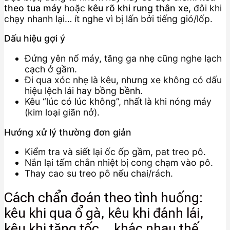
theo tua máy
hoặc
kêu rõ khi rung thân xe
, đôi khi
chạy nhanh lại… ít nghe vì bị lấn bởi tiếng gió/lốp.
Dấu hiệu gợi ý
Đứng yên nổ máy, tăng ga nhẹ cũng nghe lạch
cạch ở gầm.
Đi qua xóc nhẹ là kêu, nhưng xe không có dấu
hiệu lệch lái hay bồng bềnh.
Kêu “lúc có lúc không”, nhất là khi nóng máy
(kim loại giãn nở).
Hướng xử lý thường đơn giản
Kiểm tra và siết lại ốc ốp gầm, pat treo pô.
Nắn lại tấm chắn nhiệt bị cong chạm vào pô.
Thay cao su treo pô nếu chai/rách.
Cách chẩn đoán theo tình huống:
kêu khi qua ổ gà, kêu khi đánh lái,
kêu khi tăng tốc… khác nhau thế