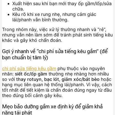
Xuất hiện sau khi bạn mới thay ốp gầm/lốp/sửa
chữa.
Kêu rõ khi xe rung nhẹ, nhưng cảm giác
lái/phanh vẫn bình thường.
Trong nhóm này, việc xử lý thường nhanh và “rẻ”,
nhưng vẫn nên làm sớm để tránh phát sinh tiếng kêu
khác và gây khó chẩn đoán.
Gợi ý nhanh về “chi phí sửa tiếng kêu gầm” (để
bạn chuẩn bị tâm lý)
chi phí sửa tiếng kêu gầm
phụ thuộc vào nguyên
nhân:
siết ốc/ốp gầm
thường nhẹ nhàng hơn nhiều
so với
thay rotuyn, bạc lót, giảm xóc/bát bèo
hoặc
hạng mục liên quan hệ thống lái/phanh. Vì vậy, cách
tốt nhất để tiết kiệm là chẩn đoán đúng ngay từ đầu
theo đúng bối cảnh gây kêu.
Mẹo bảo dưỡng gầm xe định kỳ để giảm khả
năng tái phát