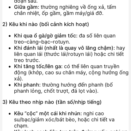
đoạn sau.
Giữa gầm:
thường nghiêng về ống xả, tấm
chắn nhiệt, ốp gầm, gầm máy/giá đỡ.
2) Kêu khi nào (bối cảnh kích hoạt)
Khi qua ổ gà/gờ giảm tốc:
đa số liên quan
treo–càng–bạc–rotuyn.
Khi đánh lái (nhất là quay vô lăng chậm):
hay
liên quan lái (thước lái/rotuyn lái) hoặc chi tiết
treo trước.
Khi tăng tốc/lên ga:
có thể liên quan truyền
động (khớp, cao su chân máy, cộng hưởng ống
xả).
Khi phanh:
thường hướng đến phanh (bố
phanh lỏng, chốt trượt, đá lọt vào).
3) Kêu theo nhịp nào (tần số/nhịp tiếng)
Kêu “cộc” một cái khi nhún:
nghi cao
su/bạc/giảm xóc/bát bèo, hoặc chi tiết va
chạm.