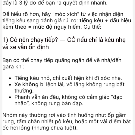
đây là 3 lý do để bạn ra quyết định nhanh.
Để hiểu rõ hơn, hãy “móc xích” từ việc nhận diện
tiếng kêu sang đánh giá rủi ro:
tiếng kêu + dấu hiệu
kèm theo = mức độ nguy hiểm
. Cụ thể:
1) Có nên chạy tiếp? — CÓ nếu chỉ là kêu nhẹ
và xe vẫn ổn định
Bạn có thể chạy tiếp quãng ngắn để về nhà/đến
gara khi:
Tiếng kêu nhỏ, chỉ xuất hiện khi đi xóc nhẹ.
Xe
không
bị lệch lái, vô lăng không rung bất
thường.
Phanh vẫn ăn đều, không có cảm giác “đạp
nhão”, không rung bàn đạp.
Nhóm này thường rơi vào tình huống như: ốp gầm
rung, tấm chắn nhiệt pô kêu, hoặc một vài điểm bắt
ốc hơi lỏng (nhưng chưa tuột).