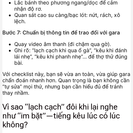
Lắc bánh theo phương ngang/dọc để cảm
nhận độ rơ.
Quan sát cao su càng/bạc lót: nứt, rách, xô
lệch.
Bước 7: Chuẩn bị thông tin để trao đổi với gara
Quay video âm thanh (đi chậm qua gờ).
Ghi rõ: “lạch cạch khi qua ổ gà”, “kêu khi đánh
lái nhẹ”, “kêu khi phanh nhẹ”… để thợ thử đúng
bài.
Với checklist này, bạn sẽ vừa an toàn, vừa giúp gara
chẩn đoán nhanh hơn. Quan trọng là bạn không cần
“tự sửa” mọi thứ, nhưng bạn cần hiểu đủ để tránh
thay nhầm.
Vì sao “lạch cạch” đôi khi lại nghe
như “im bặt”—tiếng kêu lúc có lúc
không?