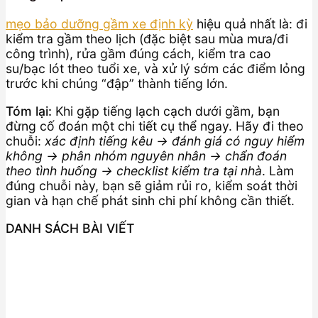
mẹo bảo dưỡng gầm xe định kỳ
hiệu quả nhất là: đi
kiểm tra gầm theo lịch (đặc biệt sau mùa mưa/đi
công trình), rửa gầm đúng cách, kiểm tra cao
su/bạc lót theo tuổi xe, và xử lý sớm các điểm lỏng
trước khi chúng “đập” thành tiếng lớn.
Tóm lại:
Khi gặp tiếng lạch cạch dưới gầm, bạn
đừng cố đoán một chi tiết cụ thể ngay. Hãy đi theo
chuỗi:
xác định tiếng kêu → đánh giá có nguy hiểm
không → phân nhóm nguyên nhân → chẩn đoán
theo tình huống → checklist kiểm tra tại nhà
. Làm
đúng chuỗi này, bạn sẽ giảm rủi ro, kiểm soát thời
gian và hạn chế phát sinh chi phí không cần thiết.
DANH SÁCH BÀI VIẾT