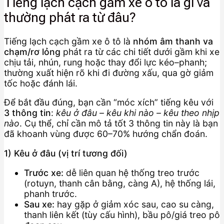
Tiếng lạch cạch gầm xe ô tô là gì và
thường phát ra từ đâu?
Tiếng lạch cạch gầm xe ô tô là
nhóm âm thanh va
chạm/rơ lỏng
phát ra từ các chi tiết dưới gầm khi xe
chịu tải, nhún, rung hoặc thay đổi lực kéo–phanh;
thường xuất hiện rõ khi đi đường xấu, qua gờ giảm
tốc hoặc đánh lái.
Để bắt đầu đúng, bạn cần “móc xích” tiếng kêu với
3 thông tin
:
kêu ở đâu – kêu khi nào – kêu theo nhịp
nào
. Cụ thể, chỉ cần mô tả tốt 3 thông tin này là bạn
đã khoanh vùng được 60–70% hướng chẩn đoán.
1) Kêu ở đâu (vị trí tương đối)
Trước xe:
dễ liên quan hệ thống treo trước
(rotuyn, thanh cân bằng, càng A), hệ thống lái,
phanh trước.
Sau xe:
hay gặp ở giảm xóc sau, cao su càng,
thanh liên kết (tùy cấu hình), bầu pô/giá treo pô