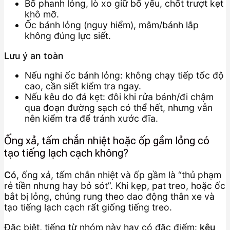
Bố phanh lỏng, lò xo giữ bố yếu, chốt trượt kẹt
khô mỡ.
Ốc bánh lỏng (nguy hiểm), mâm/bánh lắp
không đúng lực siết.
Lưu ý an toàn
Nếu nghi ốc bánh lỏng: không chạy tiếp tốc độ
cao, cần siết kiểm tra ngay.
Nếu kêu do đá kẹt: đôi khi rửa bánh/đi chậm
qua đoạn đường sạch có thể hết, nhưng vẫn
nên kiểm tra để tránh xước đĩa.
Ống xả, tấm chắn nhiệt hoặc ốp gầm lỏng có
tạo tiếng lạch cạch không?
Có
, ống xả, tấm chắn nhiệt và ốp gầm là “thủ phạm
rẻ tiền nhưng hay bỏ sót”. Khi kẹp, pat treo, hoặc ốc
bắt bị lỏng, chúng rung theo dao động thân xe và
tạo tiếng lạch cạch rất giống tiếng treo.
Đặc biệt, tiếng từ nhóm này hay có đặc điểm:
kêu