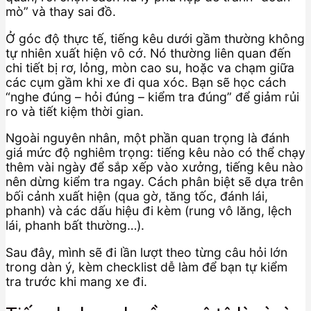
mò” và thay sai đồ.
Ở góc độ thực tế, tiếng kêu dưới gầm thường không
tự nhiên xuất hiện vô cớ. Nó thường liên quan đến
chi tiết bị rơ, lỏng, mòn cao su, hoặc va chạm giữa
các cụm gầm khi xe đi qua xóc. Bạn sẽ học cách
“nghe đúng – hỏi đúng – kiểm tra đúng” để giảm rủi
ro và tiết kiệm thời gian.
Ngoài nguyên nhân, một phần quan trọng là đánh
giá mức độ nghiêm trọng: tiếng kêu nào có thể chạy
thêm vài ngày để sắp xếp vào xưởng, tiếng kêu nào
nên dừng kiểm tra ngay. Cách phân biệt sẽ dựa trên
bối cảnh xuất hiện (qua gờ, tăng tốc, đánh lái,
phanh) và các dấu hiệu đi kèm (rung vô lăng, lệch
lái, phanh bất thường…).
Sau đây, mình sẽ đi lần lượt theo từng câu hỏi lớn
trong dàn ý, kèm checklist dễ làm để bạn tự kiểm
tra trước khi mang xe đi.