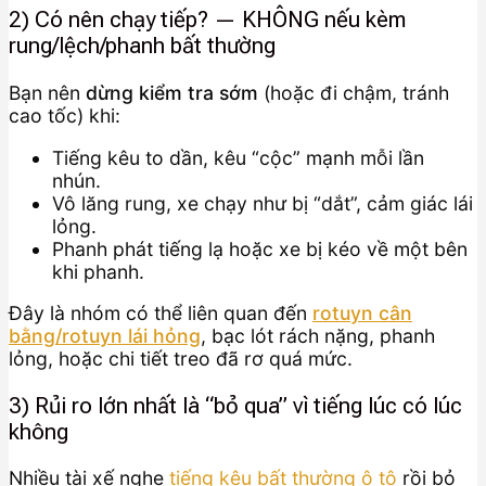
2) Có nên chạy tiếp? — KHÔNG nếu kèm
rung/lệch/phanh bất thường
Bạn nên
dừng kiểm tra sớm
(hoặc đi chậm, tránh
cao tốc) khi:
Tiếng kêu to dần, kêu “cộc” mạnh mỗi lần
nhún.
Vô lăng rung, xe chạy như bị “dắt”, cảm giác lái
lỏng.
Phanh phát tiếng lạ hoặc xe bị kéo về một bên
khi phanh.
Đây là nhóm có thể liên quan đến
rotuyn cân
bằng/rotuyn lái hỏng
, bạc lót rách nặng, phanh
lỏng, hoặc chi tiết treo đã rơ quá mức.
3) Rủi ro lớn nhất là “bỏ qua” vì tiếng lúc có lúc
không
Nhiều tài xế nghe
tiếng kêu bất thường ô tô
rồi bỏ