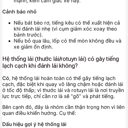
mạnh; kèm cảm giác xe nảy.
Cảnh báo nhỏ
Nếu bát bèo rơ, tiếng kêu có thể xuất hiện cả
khi đánh lái nhẹ (vì cụm giảm xóc xoay theo
bánh trước).
Nếu bỏ qua lâu, lốp có thể mòn không đều và
xe giảm ổn định.
Hệ thống lái (thước lái/rotuyn lái) có gây tiếng
lạch cạch khi đánh lái không?
Có
, hệ thống lái hoàn toàn có thể gây tiếng lạch
cạch, đặc biệt khi quay vô lăng chậm hoặc đánh lái
ở tốc độ thấp; vì thước lái và rotuyn lái là nơi truyền
lực trực tiếp, chỉ cần rơ là sẽ “gõ” và phát tiếng.
Bên cạnh đó, đây là nhóm cần thận trọng hơn vì liên
quan điều khiển hướng. Cụ thể:
Dấu hiệu gợi ý hệ thống lái