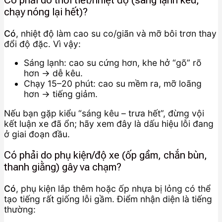
Có phải do thời tiết/nhiệt độ (sáng lạnh kêu,
chạy nóng lại hết)?
Có
, nhiệt độ làm cao su co/giãn và mỡ bôi trơn thay
đổi độ đặc. Vì vậy:
Sáng lạnh: cao su cứng hơn, khe hở “gõ” rõ
hơn → dễ kêu.
Chạy 15–20 phút: cao su mềm ra, mỡ loãng
hơn → tiếng giảm.
Nếu bạn gặp kiểu “sáng kêu – trưa hết”, đừng vội
kết luận xe đã ổn; hãy xem đây là dấu hiệu lỗi đang
ở giai đoạn đầu.
Có phải do phụ kiện/độ xe (ốp gầm, chắn bùn,
thanh giằng) gây va chạm?
Có
, phụ kiện lắp thêm hoặc ốp nhựa bị lỏng có thể
tạo tiếng rất giống lỗi gầm. Điểm nhận diện là tiếng
thường: