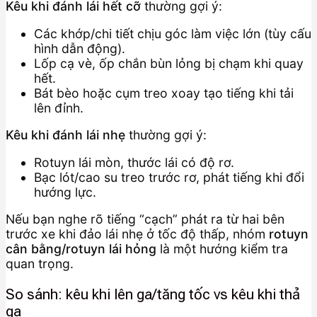
Kêu khi đánh lái hết cỡ
thường gợi ý:
Các khớp/chi tiết chịu góc làm việc lớn (tùy cấu
hình dẫn động).
Lốp cạ vè, ốp chắn bùn lỏng bị chạm khi quay
hết.
Bát bèo hoặc cụm treo xoay tạo tiếng khi tải
lên đỉnh.
Kêu khi đánh lái nhẹ
thường gợi ý:
Rotuyn lái mòn, thước lái có độ rơ.
Bạc lót/cao su treo trước rơ, phát tiếng khi đổi
hướng lực.
Nếu bạn nghe rõ tiếng “cạch” phát ra từ hai bên
trước xe khi đảo lái nhẹ ở tốc độ thấp, nhóm
rotuyn
cân bằng/rotuyn lái hỏng
là một hướng kiểm tra
quan trọng.
So sánh: kêu khi lên ga/tăng tốc vs kêu khi thả
ga