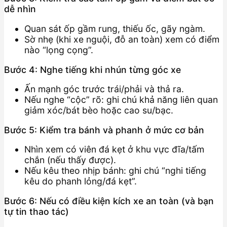
dễ nhìn
Quan sát ốp gầm rung, thiếu ốc, gãy ngàm.
Sờ nhẹ (khi xe nguội, đỗ an toàn) xem có điểm
nào “lọng cọng”.
Bước 4: Nghe tiếng khi nhún từng góc xe
Ấn mạnh góc trước trái/phải và thả ra.
Nếu nghe “cộc” rõ: ghi chú khả năng liên quan
giảm xóc/bát bèo hoặc cao su/bạc.
Bước 5: Kiểm tra bánh và phanh ở mức cơ bản
Nhìn xem có viên đá kẹt ở khu vực đĩa/tấm
chắn (nếu thấy được).
Nếu kêu theo nhịp bánh: ghi chú “nghi tiếng
kêu do phanh lỏng/đá kẹt”.
Bước 6: Nếu có điều kiện kích xe an toàn (và bạn
tự tin thao tác)