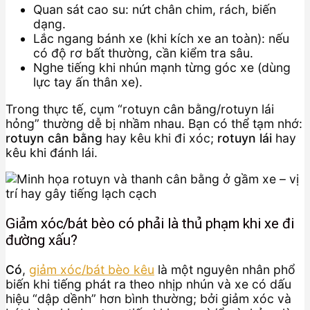
Quan sát cao su: nứt chân chim, rách, biến
dạng.
Lắc ngang bánh xe (khi kích xe an toàn): nếu
có độ rơ bất thường, cần kiểm tra sâu.
Nghe tiếng khi nhún mạnh từng góc xe (dùng
lực tay ấn thân xe).
Trong thực tế, cụm “rotuyn cân bằng/rotuyn lái
hỏng” thường dễ bị nhầm nhau. Bạn có thể tạm nhớ:
rotuyn cân bằng
hay kêu khi đi xóc;
rotuyn lái
hay
kêu khi đánh lái.
Giảm xóc/bát bèo có phải là thủ phạm khi xe đi
đường xấu?
Có
,
giảm xóc/bát bèo kêu
là một nguyên nhân phổ
biến khi tiếng phát ra theo nhịp nhún và xe có dấu
hiệu “dập dềnh” hơn bình thường; bởi giảm xóc và