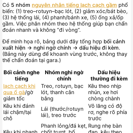
Có
5 nhóm
nguyên nhân tiếng lạch cạch gầm
phổ
biến: (1) treo–rotuyn–bạc lót, (2) giảm xóc/bát bèo,
(3) hệ thống lái, (4) phanh/bánh xe, (5) ống xả/ốp
gầm. Việc phân nhóm theo hệ thống giúp bạn chẩn
đoán nhanh và không “đi vòng”.
Để minh họa rõ, bảng dưới đây tổng hợp
bối cảnh
xuất hiện → nghi ngờ chính → dấu hiệu đi kèm
.
(Bảng này dùng để khoanh vùng trước, không thay
thế chẩn đoán tại gara.)
Bối cảnh nghe
Nhóm nghi ngờ
Dấu hiệu
tiếng
chính
thường đi kèm
lạch cạch khi
Treo, rotuyn, bạc
Kêu theo nhịp
qua ổ gà
/gờ
lót, thanh cân
nhún, xe hơi
giảm tốc
bằng
chòng chành
Kêu khi đánh
Vô lăng có độ
Lái (thước/rotuyn
lái chậm/tại
rơ, nghe rõ phía
lái), treo trước
chỗ
trước
Phanh lỏng/đá kẹt,
Rung nhẹ bàn
Kêu khi phanh
chốt trượt, bố
đạp, kêu theo