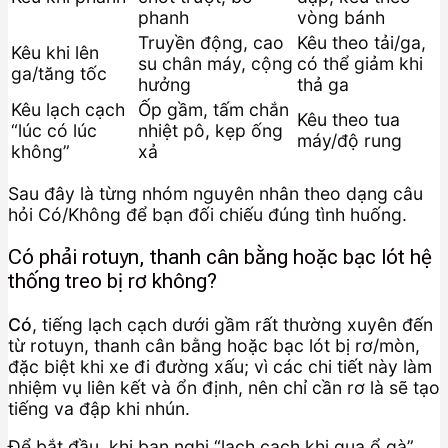
phanh
vòng bánh
Truyền động, cao
Kêu theo tải/ga,
Kêu khi lên
su chân máy, cộng
có thể giảm khi
ga/tăng tốc
hưởng
thả ga
Kêu lạch cạch
Ốp gầm, tấm chắn
Kêu theo tua
“lúc có lúc
nhiệt pô, kẹp ống
máy/độ rung
không”
xả
Sau đây là từng nhóm nguyên nhân theo dạng câu
hỏi Có/Không để bạn đối chiếu đúng tình huống.
Có phải rotuyn, thanh cân bằng hoặc bạc lót hệ
thống treo bị rơ không?
Có
, tiếng lạch cạch dưới gầm rất thường xuyên đến
từ rotuyn, thanh cân bằng hoặc bạc lót bị rơ/mòn,
đặc biệt khi xe đi đường xấu; vì các chi tiết này làm
nhiệm vụ liên kết và ổn định, nên chỉ cần rơ là sẽ tạo
tiếng va đập khi nhún.
Để bắt đầu, khi bạn nghi “lạch cạch khi qua ổ gà”,