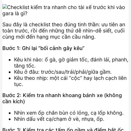
Sau đây là checklist theo đúng tinh thần: ưu tiên an
toàn trước, rồi đến những thứ dễ nhìn–dễ siết, cuối
cùng mới đến hạng mục cần cầu nâng.
Bước 1: Ghi lại “bối cảnh gây kêu”
Kêu khi nào: ổ gà, gờ giảm tốc, đánh lái, phanh,
tăng tốc.
Kêu ở đâu: trước/sau/trái/phải/giữa gầm.
Kêu theo nhịp: một cái “cộc” hay lạch cạch liên
tục.
Bước 2: Kiểm tra nhanh khoang bánh xe (không
cần kích)
Nhìn xem ốp chắn bùn có lỏng, cạ lốp không.
Nhìn dấu vết cạ/chạm ở vè, nhựa, ốp.
Bước 3: Kiểm tra các tấm ốp gầm và điểm bắt ốc