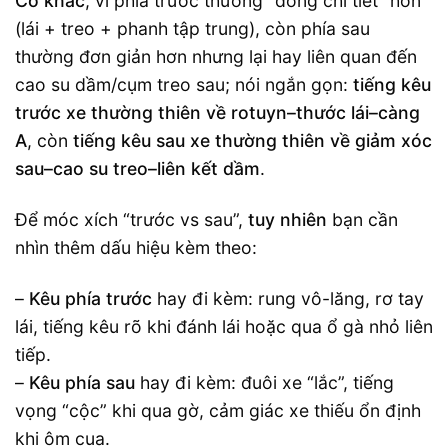
Có khác
, vì phía trước thường “đông chi tiết” hơn
(lái + treo + phanh tập trung), còn phía sau
thường đơn giản hơn nhưng lại hay liên quan đến
cao su dầm/cụm treo sau; nói ngắn gọn:
tiếng kêu
trước xe thường thiên về rotuyn–thước lái–càng
A
, còn
tiếng kêu sau xe thường thiên về giảm xóc
sau–cao su treo–liên kết dầm
.
Để móc xích “trước vs sau”,
tuy nhiên
bạn cần
nhìn thêm dấu hiệu kèm theo:
–
Kêu phía trước
hay đi kèm: rung vô-lăng, rơ tay
lái, tiếng kêu rõ khi đánh lái hoặc qua ổ gà nhỏ liên
tiếp.
–
Kêu phía sau
hay đi kèm: đuôi xe “lắc”, tiếng
vọng “cộc” khi qua gờ, cảm giác xe thiếu ổn định
khi ôm cua.