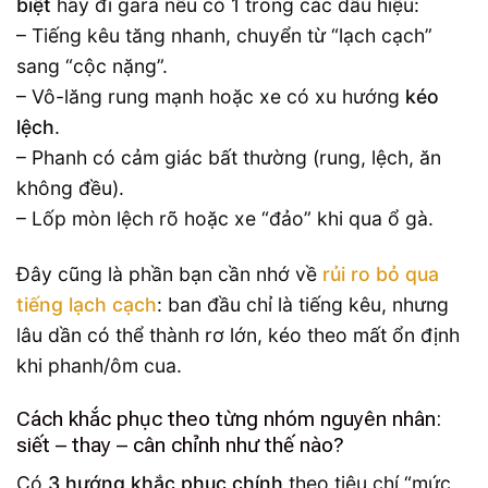
biệt
hãy đi gara nếu có 1 trong các dấu hiệu:
– Tiếng kêu tăng nhanh, chuyển từ “lạch cạch”
sang “cộc nặng”.
– Vô-lăng rung mạnh hoặc xe có xu hướng
kéo
lệch
.
– Phanh có cảm giác bất thường (rung, lệch, ăn
không đều).
– Lốp mòn lệch rõ hoặc xe “đảo” khi qua ổ gà.
Đây cũng là phần bạn cần nhớ về
rủi ro bỏ qua
tiếng lạch cạch
: ban đầu chỉ là tiếng kêu, nhưng
lâu dần có thể thành rơ lớn, kéo theo mất ổn định
khi phanh/ôm cua.
Cách khắc phục theo từng nhóm nguyên nhân:
siết – thay – cân chỉnh như thế nào?
Có
3 hướng khắc phục chính
theo tiêu chí “mức