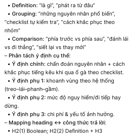
•
Definition:
“là gì”, “phát ra từ đâu”
•
Grouping:
“những nguyên nhân phổ biến”,
“checklist tự kiểm tra”, “cách khắc phục theo
nhóm”
•
Comparison:
“phía trước vs phía sau”, “đánh lái
vs đi thẳng”, “siết lại vs thay mới”
–
Phân tách ý định cụ thể:
•
Ý định chính:
chẩn đoán nguyên nhân + cách
khắc phục tiếng kêu khi qua ổ gà theo checklist.
•
Ý định phụ 1:
khoanh vùng theo hệ thống
(treo–lái–phanh–gầm).
•
Ý định phụ 2:
mức độ nguy hiểm/đi tiếp hay
dừng.
•
Ý định phụ 3:
chi phí & yếu tố ảnh hưởng.
–
Mapping heading ↔ công thức trả lời:
• H2(1) Boolean; H2(2) Definition + H3