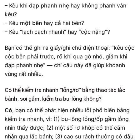
– Kêu khi
đạp phanh nhẹ
hay không phanh vẫn
kêu?
– Kêu
một bên
hay cả hai bên?
– Kêu “lạch cạch nhanh” hay “cộc nặng”?
Bạn có thể ghi ra giấy/ghi chú điện thoại: “kêu cộc
cộc bên phải trước, rõ khi qua gờ nhỏ, giảm khi
đạp phanh nhẹ” — chỉ câu này đã giúp khoanh
vùng rất nhiều.
Có thể kiểm tra nhanh “lỏng/rơ” bằng thao tác lắc
bánh, soi gầm, kiểm tra bu-lông không?
Có
, bạn có thể phát hiện nhiều lỗi phổ biến bằng
kiểm tra nhanh, vì: (1) bu-lông lỏng/ốp gầm lỏng
nhìn thấy được; (2) một số rơ khớp có thể cảm
nhận qua lắc bánh; (3) cao su rách thường có dấu