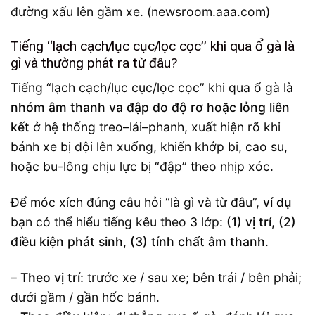
đường xấu lên gầm xe. (newsroom.aaa.com)
Tiếng “lạch cạch/lục cục/lọc cọc” khi qua ổ gà là
gì và thường phát ra từ đâu?
Tiếng “lạch cạch/lục cục/lọc cọc” khi qua ổ gà là
nhóm âm thanh va đập do độ rơ hoặc lỏng liên
kết
ở hệ thống treo–lái–phanh, xuất hiện rõ khi
bánh xe bị dội lên xuống, khiến khớp bi, cao su,
hoặc bu-lông chịu lực bị “đập” theo nhịp xóc.
Để móc xích đúng câu hỏi “là gì và từ đâu”,
ví dụ
bạn có thể hiểu tiếng kêu theo 3 lớp:
(1) vị trí
,
(2)
điều kiện phát sinh
,
(3) tính chất âm thanh
.
–
Theo vị trí:
trước xe / sau xe; bên trái / bên phải;
dưới gầm / gần hốc bánh.