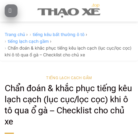
Skip
to
content
Trang chủ
›
tiếng kêu bất thường ô tô
›
tiếng lạch cạch gầm
›
Chẩn đoán & khắc phục tiếng kêu lạch cạch (lục cục/lọc cọc)
khi ô tô qua ổ gà – Checklist cho chủ xe
TIẾNG LẠCH CẠCH GẦM
Chẩn đoán & khắc phục tiếng kêu
lạch cạch (lục cục/lọc cọc) khi ô
tô qua ổ gà – Checklist cho chủ
xe