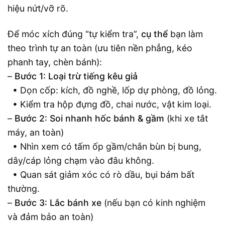
hiệu nứt/vỡ rõ.
Để móc xích đúng “tự kiểm tra”,
cụ thể
bạn làm
theo trình tự an toàn (ưu tiên nền phẳng, kéo
phanh tay, chèn bánh):
–
Bước 1: Loại trừ tiếng kêu giả
• Dọn cốp: kích, đồ nghề, lốp dự phòng, đồ lỏng.
• Kiểm tra hộp đựng đồ, chai nước, vật kim loại.
–
Bước 2: Soi nhanh hốc bánh & gầm
(khi xe tắt
máy, an toàn)
• Nhìn xem có tấm ốp gầm/chắn bùn bị bung,
dây/cáp lỏng chạm vào đâu không.
• Quan sát giảm xóc có rò dầu, bụi bám bất
thường.
–
Bước 3: Lắc bánh xe
(nếu bạn có kinh nghiệm
và đảm bảo an toàn)