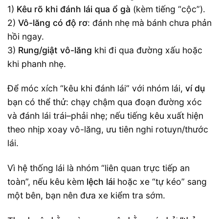
1)
Kêu rõ khi đánh lái qua ổ gà
(kèm tiếng “cộc”).
2)
Vô-lăng có độ rơ
: đánh nhẹ mà bánh chưa phản
hồi ngay.
3)
Rung/giật vô-lăng
khi đi qua đường xấu hoặc
khi phanh nhẹ.
Để móc xích “kêu khi đánh lái” với nhóm lái,
ví dụ
bạn có thể thử: chạy chậm qua đoạn đường xóc
và đánh lái trái–phải nhẹ; nếu tiếng kêu xuất hiện
theo nhịp xoay vô-lăng, ưu tiên nghi rotuyn/thước
lái.
Vì hệ thống lái là nhóm “liên quan trực tiếp an
toàn”, nếu kêu kèm
lệch lái
hoặc xe “tự kéo” sang
một bên, bạn nên đưa xe kiểm tra sớm.