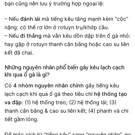
bạn cũng nên lưu ý trường hợp ngoại lệ:
– Nếu
đánh lái
mà tiếng kêu tăng mạnh kèm “cộc”
nặng: có thể rơ lớn ở rotuyn trụ/khớp cầu.
– Nếu
đi thẳng
mà vẫn kêu dồn dập trên ổ gà nhỏ:
hay gặp ở rotuyn thanh cân bằng hoặc cao su liên
kết đã chai.
Những nguyên nhân phổ biến gây kêu lạch cạch
khi qua ổ gà là gì?
Có
4 nhóm nguyên nhân chính
gây tiếng kêu
lạch cạch khi qua ổ gà theo tiêu chí
hệ thống tạo
va đập
: (1) hệ thống treo; (2) hệ thống lái; (3)
thanh cân bằng & cao su liên kết; (4) phanh và chi
tiết gầm lỏng.
Để móc xích từ “tiếng kêu” sang “nguyên nhân”,
cụ