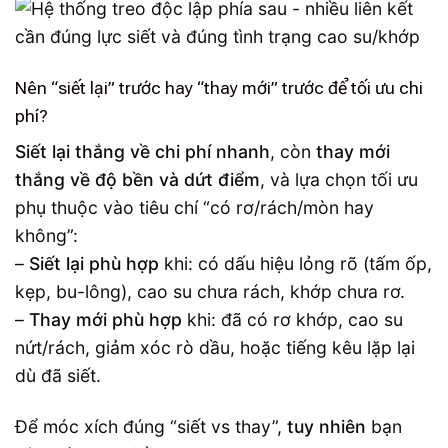
Nên “siết lại” trước hay “thay mới” trước để tối ưu chi
phí?
Siết lại thắng về chi phí nhanh
, còn
thay mới
thắng về độ bền và dứt điểm
, và lựa chọn tối ưu
phụ thuộc vào tiêu chí “có rơ/rách/mòn hay
không”:
–
Siết lại phù hợp
khi: có dấu hiệu lỏng rõ (tấm ốp,
kẹp, bu-lông), cao su chưa rách, khớp chưa rơ.
–
Thay mới phù hợp
khi: đã có rơ khớp, cao su
nứt/rách, giảm xóc rò dầu, hoặc tiếng kêu lặp lại
dù đã siết.
Để móc xích đúng “siết vs thay”,
tuy nhiên
bạn