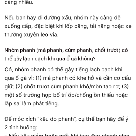
càng nhiều.
Nếu bạn hay đi đường xấu, nhóm này càng dễ
xuống cấp, đặc biệt khi lốp căng, tải nặng hoặc xe
thường xuyên leo vỉa.
Nhóm phanh (má phanh, cùm phanh, chốt trượt) có
thể gây lạch cạch khi qua ổ gà không?
Có
, nhóm phanh có thể gây tiếng lạch cạch khi
qua ổ gà vì: (1) má phanh có khe hở và cần cơ cấu
giữ; (2) chốt trượt cùm phanh khô/mòn tạo rơ; (3)
một số trường hợp bố trí ốp/chống ồn thiếu hoặc
lắp sai làm phát tiếng.
Để móc xích “kêu do phanh”,
cụ thể
bạn hãy để ý
2 tình huống:
– Nếu
kêu giảm hoặc mất
khi bạn đạp phanh nhẹ: