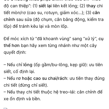
độ can thiệp”: (1)
siết lại
liên kết lỏng; (2)
thay
chi
tiết mòn/rơ (cao su, rotuyn, giảm xóc…); (3)
cân
chỉnh
sau sửa (độ chụm, cân bằng động, kiểm tra
lốp) để tránh kêu lại và mòn lốp.
Để móc xích từ “đã khoanh vùng” sang “xử lý”,
cụ
thể hơn
bạn hãy xem từng nhánh như một cây
quyết định:
– Nếu chỉ
lỏng
(ốp gầm/bu-lông, kẹp giữ): ưu tiên
siết, cố định lại.
– Nếu
rơ hoặc cao su chai/rách
: ưu tiên thay đúng
chi tiết (đừng chỉ siết).
– Nếu thay chi tiết thuộc hệ treo–lái: cân chỉnh để
xe ổn định và bền.