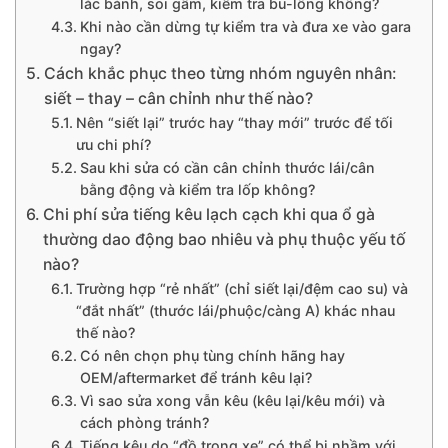
lắc bánh, soi gầm, kiểm tra bu-lông không?
Khi nào cần dừng tự kiểm tra và đưa xe vào gara
ngay?
Cách khắc phục theo từng nhóm nguyên nhân:
siết – thay – cân chỉnh như thế nào?
Nên “siết lại” trước hay “thay mới” trước để tối
ưu chi phí?
Sau khi sửa có cần cân chỉnh thước lái/cân
bằng động và kiểm tra lốp không?
Chi phí sửa tiếng kêu lạch cạch khi qua ổ gà
thường dao động bao nhiêu và phụ thuộc yếu tố
nào?
Trường hợp “rẻ nhất” (chỉ siết lại/đệm cao su) và
“đắt nhất” (thước lái/phuộc/càng A) khác nhau
thế nào?
Có nên chọn phụ tùng chính hãng hay
OEM/aftermarket để tránh kêu lại?
Vì sao sửa xong vẫn kêu (kêu lại/kêu mới) và
cách phòng tránh?
Tiếng kêu do “đồ trong xe” có thể bị nhầm với