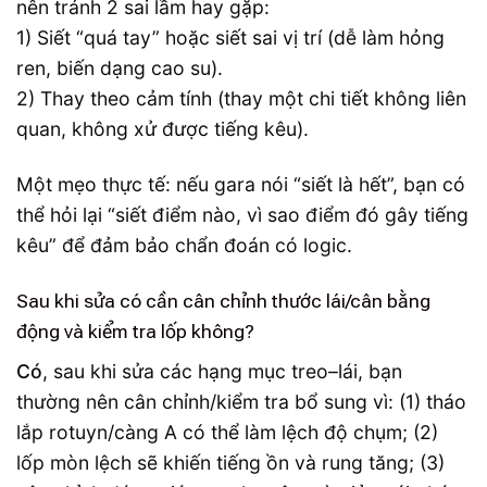
nên tránh 2 sai lầm hay gặp:
1) Siết “quá tay” hoặc siết sai vị trí (dễ làm hỏng
ren, biến dạng cao su).
2) Thay theo cảm tính (thay một chi tiết không liên
quan, không xử được tiếng kêu).
Một mẹo thực tế: nếu gara nói “siết là hết”, bạn có
thể hỏi lại “siết điểm nào, vì sao điểm đó gây tiếng
kêu” để đảm bảo chẩn đoán có logic.
Sau khi sửa có cần cân chỉnh thước lái/cân bằng
động và kiểm tra lốp không?
Có
, sau khi sửa các hạng mục treo–lái, bạn
thường nên cân chỉnh/kiểm tra bổ sung vì: (1) tháo
lắp rotuyn/càng A có thể làm lệch độ chụm; (2)
lốp mòn lệch sẽ khiến tiếng ồn và rung tăng; (3)