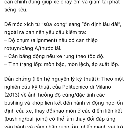
cân chỉnh đúng giúp xe chạy êm và giảm tái phát
tiếng kêu.
Để móc xích từ “sửa xong” sang “ổn định lâu dài”,
ngoài ra
bạn nên yêu cầu kiểm tra:
– Độ chụm (alignment) nếu có can thiệp
rotuyn/càng A/thước lái.
– Cân bằng động nếu xe rung theo tốc độ.
– Tình trạng lốp: mòn bậc, mòn lệch, áp suất lốp.
Dẫn chứng (liên hệ nguyên lý kỹ thuật):
Theo một
nghiên cứu kỹ thuật của Politecnico di Milano
(2013) về ảnh hưởng độ cứng/đặc tính các
bushing và khớp liên kết đến hành vi động học–ổn
định của xe, thay đổi/hao mòn ở các điểm liên kết
(bushing/ball joint) có thể làm thay đổi đáp ứng
vận hành và cảm nhận rung–ồn, nhấn mạnh vai trò