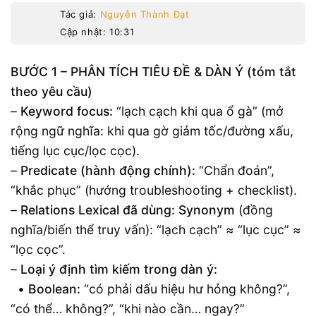
Tác giả:
Nguyễn Thành Đạt
Cập nhật: 10:31
BƯỚC 1 – PHÂN TÍCH TIÊU ĐỀ & DÀN Ý (tóm tắt
theo yêu cầu)
–
Keyword focus:
“lạch cạch khi qua ổ gà” (mở
rộng ngữ nghĩa: khi qua gờ giảm tốc/đường xấu,
tiếng lục cục/lọc cọc).
–
Predicate (hành động chính):
“Chẩn đoán”,
“khắc phục” (hướng troubleshooting + checklist).
–
Relations Lexical đã dùng:
Synonym
(đồng
nghĩa/biến thể truy vấn): “lạch cạch” ≈ “lục cục” ≈
“lọc cọc”.
–
Loại ý định tìm kiếm trong dàn ý:
•
Boolean:
“có phải dấu hiệu hư hỏng không?”,
“có thể… không?”, “khi nào cần… ngay?”