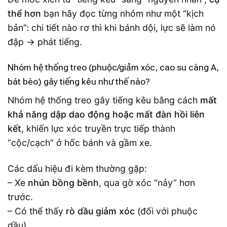
thể hơn
bạn hãy đọc từng nhóm như một “kịch
bản”: chi tiết nào rơ thì khi bánh dội, lực sẽ làm nó
đập → phát tiếng.
Nhóm hệ thống treo (phuộc/giảm xóc, cao su càng A,
bát bèo) gây tiếng kêu như thế nào?
Nhóm hệ thống treo gây tiếng kêu bằng cách
mất
khả năng dập dao động hoặc mất đàn hồi liên
kết
, khiến lực xóc truyền trực tiếp thành
“cộc/cạch” ở hốc bánh và gầm xe.
Các dấu hiệu đi kèm thường gặp:
– Xe
nhún bồng bềnh
, qua gờ xóc “nảy” hơn
trước.
– Có thể thấy
rò dầu giảm xóc
(đối với phuộc
dầu).