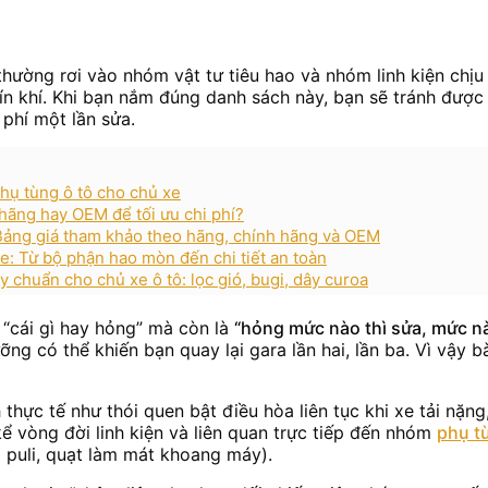
hường rơi vào nhóm vật tư tiêu hao và nhóm linh kiện chịu 
kín khí. Khi bạn nắm đúng danh sách này, bạn sẽ tránh được 
 phí một lần sửa.
phụ tùng ô tô cho chủ xe
 hãng hay OEM để tối ưu chi phí?
 Bảng giá tham khảo theo hãng, chính hãng và OEM
e: Từ bộ phận hao mòn đến chi tiết an toàn
 chuẩn cho chủ xe ô tô: lọc gió, bugi, dây curoa
 “cái gì hay hỏng” mà còn là
“hỏng mức nào thì sửa, mức nà
ưỡng có thể khiến bạn quay lại gara lần hai, lần ba. Vì vậy 
thực tế như thói quen bật điều hòa liên tục khi xe tải nặn
ể vòng đời linh kiện và liên quan trực tiếp đến nhóm
phụ t
bi puli, quạt làm mát khoang máy).