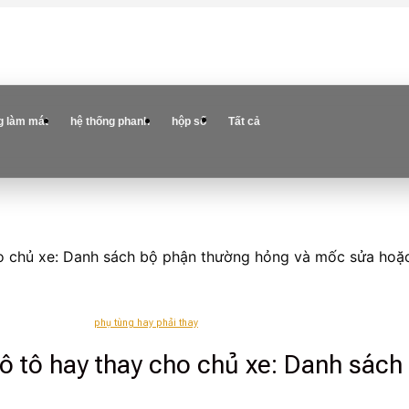
g làm mát
hệ thống phanh
hộp số
Tất cả
ho chủ xe: Danh sách bộ phận thường hỏng và mốc sửa hoặ
phụ tùng hay phải thay
ô tô hay thay cho chủ xe: Danh sác