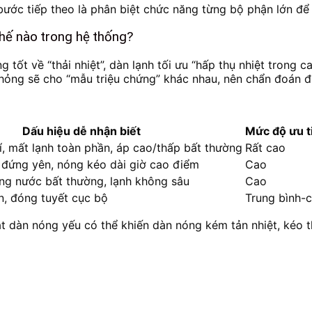
 bước tiếp theo là phân biệt chức năng từng bộ phận lớn để
 thế nào trong hệ thống?
tốt về “thải nhiệt”, dàn lạnh tối ưu “hấp thụ nhiệt trong ca
hỏng sẽ cho “mẫu triệu chứng” khác nhau, nên chẩn đoán đún
Dấu hiệu dễ nhận biết
Mức độ ưu ti
í, mất lạnh toàn phần, áp cao/thấp bất thường
Rất cao
 đứng yên, nóng kéo dài giờ cao điểm
Cao
ng nước bất thường, lạnh không sâu
Cao
n, đóng tuyết cục bộ
Trung bình-
ạt dàn nóng yếu có thể khiến dàn nóng kém tản nhiệt, kéo t