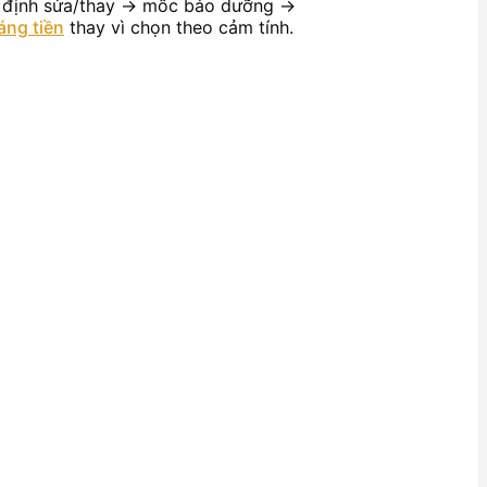
yết định sửa/thay → mốc bảo dưỡng →
áng tiền
thay vì chọn theo cảm tính.