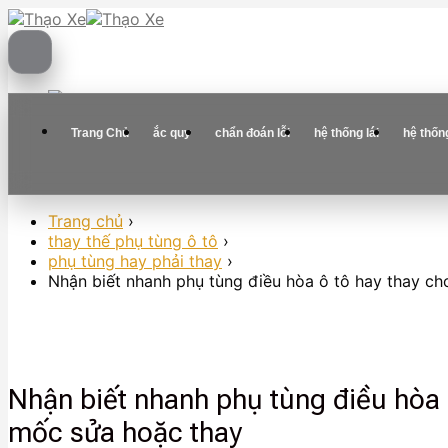
Skip
to
content
Trang Chủ
ắc quy
chẩn đoán lỗi
hệ thống lái
hệ thốn
Trang chủ
›
thay thế phụ tùng ô tô
›
phụ tùng hay phải thay
›
Nhận biết nhanh phụ tùng điều hòa ô tô hay thay c
Nhận biết nhanh phụ tùng điều hòa 
mốc sửa hoặc thay