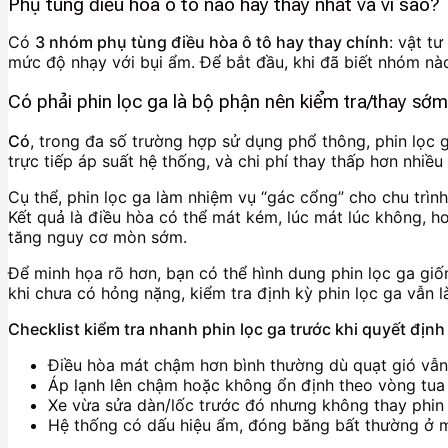
Phụ tùng điều hòa ô tô nào hay thay nhất và vì sao?
Có
3 nhóm phụ tùng điều hòa ô tô hay thay chính
: vật tư
mức độ nhạy với bụi ẩm. Để bắt đầu, khi đã biết nhóm nào
Có phải phin lọc ga là bộ phận nên kiểm tra/thay sớ
Có
, trong đa số trường hợp sử dụng phổ thông, phin lọc g
trực tiếp áp suất hệ thống, và chi phí thay thấp hơn nhiều 
Cụ thể, phin lọc ga làm nhiệm vụ “gác cổng” cho chu trình
Kết quả là điều hòa có thể mát kém, lúc mát lúc không, hoặ
tăng nguy cơ mòn sớm.
Để minh họa rõ hơn, bạn có thể hình dung phin lọc ga giốn
khi chưa có hỏng nặng, kiểm tra định kỳ phin lọc ga vẫn l
Checklist kiểm tra nhanh phin lọc ga trước khi quyết định
Điều hòa mát chậm hơn bình thường dù quạt gió vẫ
Áp lạnh lên chậm hoặc không ổn định theo vòng tua
Xe vừa sửa dàn/lốc trước đó nhưng không thay phin
Hệ thống có dấu hiệu ẩm, đóng băng bất thường ở 