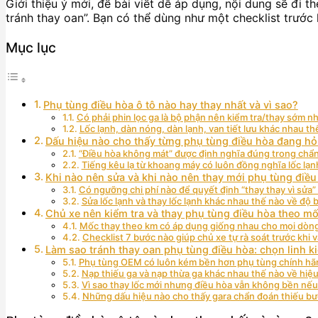
Giới thiệu ý mới, để bài viết dễ áp dụng, nội dung sẽ đi
tránh thay oan”. Bạn có thể dùng như một checklist trước
Mục lục
Phụ tùng điều hòa ô tô nào hay thay nhất và vì sao?
Có phải phin lọc ga là bộ phận nên kiểm tra/thay sớm n
Lốc lạnh, dàn nóng, dàn lạnh, van tiết lưu khác nhau t
Dấu hiệu nào cho thấy từng phụ tùng điều hòa đang h
“Điều hòa không mát” được định nghĩa đúng trong chẩn 
Tiếng kêu lạ từ khoang máy có luôn đồng nghĩa lốc lạ
Khi nào nên sửa và khi nào nên thay mới phụ tùng điều
Có ngưỡng chi phí nào để quyết định “thay thay vì sửa
Sửa lốc lạnh và thay lốc lạnh khác nhau thế nào về độ 
Chủ xe nên kiểm tra và thay phụ tùng điều hòa theo m
Mốc thay theo km có áp dụng giống nhau cho mọi dòn
Checklist 7 bước nào giúp chủ xe tự rà soát trước khi 
Làm sao tránh thay oan phụ tùng điều hòa: chọn linh k
Phụ tùng OEM có luôn kém bền hơn phụ tùng chính h
Nạp thiếu ga và nạp thừa ga khác nhau thế nào về hiệu 
Vì sao thay lốc mới nhưng điều hòa vẫn không bền nếu
Những dấu hiệu nào cho thấy gara chẩn đoán thiếu bướ