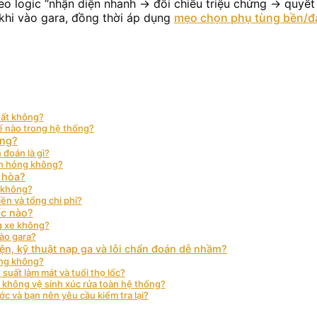
 theo logic “nhận diện nhanh → đối chiếu triệu chứng → qu
 khi vào gara, đồng thời áp dụng
mẹo chọn phụ tùng bền/đ
hất không?
hế nào trong hệ thống?
ỏng?
đoán là gì?
nh hỏng không?
 hòa?
” không?
bền và tổng chi phí?
ốc nào?
g xe không?
vào gara?
iện, kỹ thuật nạp ga và lỗi chẩn đoán dễ nhầm?
ãng không?
suất làm mát và tuổi thọ lốc?
 không vệ sinh xúc rửa toàn hệ thống?
c và bạn nên yêu cầu kiểm tra lại?