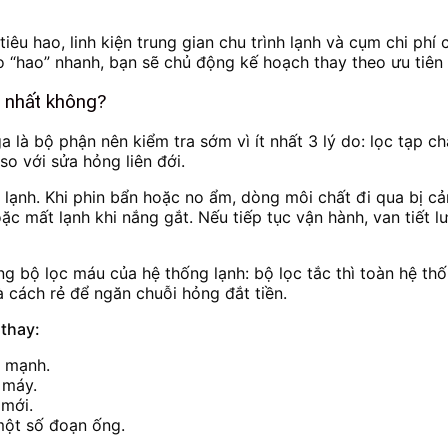
 tiêu hao, linh kiện trung gian chu trình lạnh và cụm chi phí
 “hao” nhanh, bạn sẽ chủ động kế hoạch thay theo ưu tiên 
m nhất không?
a là bộ phận nên kiểm tra sớm vì ít nhất 3 lý do: lọc tạp 
so với sửa hỏng liên đới.
 lạnh. Khi phin bẩn hoặc no ẩm, dòng môi chất đi qua bị cả
c mất lạnh khi nắng gắt. Nếu tiếp tục vận hành, van tiết lư
g bộ lọc máu của hệ thống lạnh: bộ lọc tắc thì toàn hệ thố
à cách rẻ để ngăn chuỗi hỏng đắt tiền.
 thay:
n mạnh.
 máy.
 mới.
một số đoạn ống.