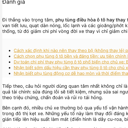
Đánh giá
Đi thẳng vào trọng tâm,
phụ tùng điều hòa ô tô hay thay
t
van tiết lưu, quạt dàn nóng, lốc lạnh và các gioăng/phớt 
thống, từ đó giảm chi phí vòng đời xe thay vì chỉ giảm chi
Cách xác định khi nào nên thay theo bộ (không thay lẻ) 
Cách chọn phụ tùng ô tô bền và đáng tiền: ưu tiên chính
Dự toán chi phí thay phụ tùng ô tô phổ biến cho chủ xe:
Nhận biết sớm dấu hiệu cần thay phụ tùng ô tô cho chủ x
Nhận biết phụ tùng động cơ dễ hao mòn và thời điểm thay
Tiếp theo, câu hỏi người dùng quan tâm nhất không chỉ là
quả tài chính: sửa đúng lỗi sẽ tiết kiệm, nhưng sửa sai ng
theo triệu chứng, chẩn đoán và rủi ro tái hỏng.
Bên cạnh đó, nhiều chủ xe thường bỏ qua yếu tố vận hành 
trong đô thị kẹt xe. Những yếu tố này làm thay đổi đáng k
gián tiếp lên hiệu suất làm mát (điển hình là dây cu-roa, 