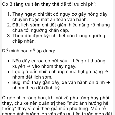
Có
3 tầng ưu tiên thay thế
để tối ưu chi phí:
Thay ngay:
chi tiết có nguy cơ gây hỏng dây
chuyền hoặc mất an toàn vận hành.
Đặt lịch sớm:
chi tiết giảm hiệu năng rõ nhưng
chưa tới ngưỡng khẩn cấp.
Theo dõi định kỳ:
chi tiết còn trong ngưỡng
chấp nhận.
Để minh họa dễ áp dụng:
Nếu dây curoa có nứt sâu + tiếng rít thường
xuyên → vào nhóm thay ngay.
Lọc gió bẩn nhiều nhưng chưa hụt ga nặng →
nhóm đặt lịch sớm.
Bugi mới thay gần đây, xe vận hành ổn định →
nhóm theo dõi định kỳ.
Ở góc nhìn rộng hơn, khi nói về
phụ tùng hay phải
thay
, chủ xe nên quản trị theo “mức ảnh hưởng hệ
thống” thay vì chỉ theo giá món phụ tùng. Món rẻ
nhưng ảnh hưởng lớn vẫn cần ưu tiên trước món đắt