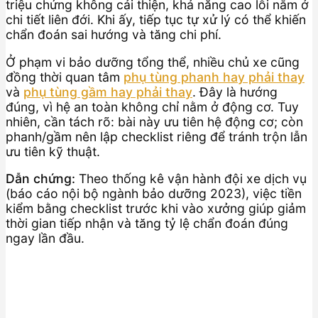
triệu chứng không cải thiện, khả năng cao lỗi nằm ở
chi tiết liên đới. Khi ấy, tiếp tục tự xử lý có thể khiến
chẩn đoán sai hướng và tăng chi phí.
Ở phạm vi bảo dưỡng tổng thể, nhiều chủ xe cũng
đồng thời quan tâm
phụ tùng phanh hay phải thay
và
phụ tùng gầm hay phải thay
. Đây là hướng
đúng, vì hệ an toàn không chỉ nằm ở động cơ. Tuy
nhiên, cần tách rõ: bài này ưu tiên hệ động cơ; còn
phanh/gầm nên lập checklist riêng để tránh trộn lẫn
ưu tiên kỹ thuật.
Dẫn chứng:
Theo thống kê vận hành đội xe dịch vụ
(báo cáo nội bộ ngành bảo dưỡng 2023), việc tiền
kiểm bằng checklist trước khi vào xưởng giúp giảm
thời gian tiếp nhận và tăng tỷ lệ chẩn đoán đúng
ngay lần đầu.