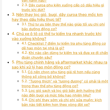
vận hành nào?
Dây curoa phụ kiện xuống cấp có dấu hiệu gì
trước khi đứt?
Nên thay lọc gió, bugi, dây curoa theo mốc km
hay theo dấu hiệu thực tế?
Thứ tự ưu tiên thay thế nào giúp tối ưu chi phí
bảo dưỡng động cơ?
Chủ xe ô tô có thể tự kiểm tra nhanh trước khi
vào xưởng không?
Checklist 7 điểm tự kiểm tra phụ tùng động cơ
dễ hao mòn tại nhà là gì?
Khi nào cần dừng tự kiểm tra và đưa xe đi chẩn
đoán chuyên sâu?
Phụ tùng chính hãng và aftermarket khác nhau ra
sao khi xử lý hao mòn động cơ?
Có nên chọn phụ tùng giá rẻ hơn nếu cùng
thông số công bố không?
“Tương thích” và “tương đương” có phải là một
trong thay thế phụ tùng động cơ?
Lọc gió sạch và lọc gió bẩn ảnh hưởng thế
nào đến bugi và mức tiêu hao nhiên liệu?
Chi phí thay sớm và chi phí sửa muộn: kịch
bản nào tiết kiệm hơn theo vòng đời xe?