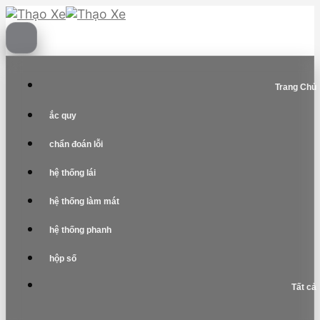
Skip
to
content
Trang Chủ
ắc quy
chẩn đoán lỗi
hệ thống lái
hệ thống làm mát
hệ thống phanh
hộp số
Tất cả