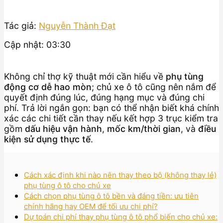
Tác giả:
Nguyễn Thành Đạt
Cập nhật: 03:30
Không chỉ thợ kỹ thuật mới cần hiểu về
phụ tùng
động cơ dễ hao mòn
; chủ xe ô tô cũng nên nắm để
quyết định đúng lúc, đúng hạng mục và đúng chi
phí. Trả lời ngắn gọn: bạn có thể nhận biết khá chính
xác các chi tiết cần thay nếu kết hợp 3 trục kiểm tra
gồm
dấu hiệu vận hành
,
mốc km/thời gian
, và
điều
kiện sử dụng thực tế
.
Cách xác định khi nào nên thay theo bộ (không thay lẻ)
phụ tùng ô tô cho chủ xe
Cách chọn phụ tùng ô tô bền và đáng tiền: ưu tiên
chính hãng hay OEM để tối ưu chi phí?
Dự toán chi phí thay phụ tùng ô tô phổ biến cho chủ xe: