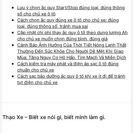
Lưu ý chọn ắc quy Start/Stop đúng loại, đúng thông
số cho chủ xe ô tô
Cách chọn ắc quy đúng xe ô tô cho chủ xe: đúng
loại, đúng thông số, tránh mua sai
Cập nhật chi phí thay ắc quy ô tô theo dung lượng Ah
cho chủ xe muốn chọn đúng bình, đúng giá
Cảnh Báo Ảnh Hưởng Của Thời Tiết Nóng Lạnh Thất
Thường Đến Sức Khỏe Cho Người Dễ Mệt Khi Giao
Mùa: Tăng Nguy Cơ Hô Hấp, Tim Mạch Và Miễn Dịch
Cách kiểm tra máy phát và điện áp sạc ô tô đúng
chuẩn cho chủ xe
Cách sạc bảo dưỡng ắc quy ô tô khi xe ít đi để tránh
tụt điện cho chủ xe
Thạo Xe – Biết xe nói gì, biết mình làm gì.