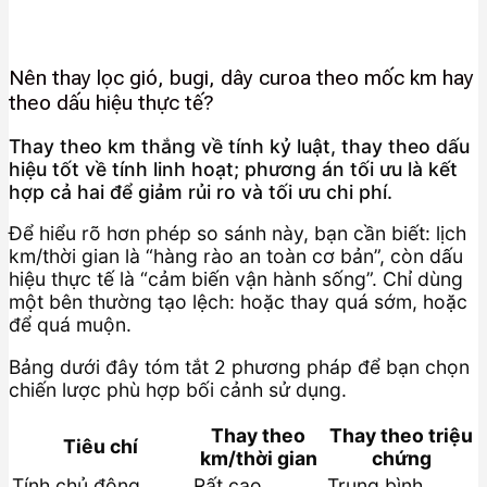
Nên thay lọc gió, bugi, dây curoa theo mốc km hay
theo dấu hiệu thực tế?
Thay theo km thắng về tính kỷ luật, thay theo dấu
hiệu tốt về tính linh hoạt; phương án tối ưu là kết
hợp cả hai để giảm rủi ro và tối ưu chi phí.
Để hiểu rõ hơn phép so sánh này, bạn cần biết: lịch
km/thời gian là “hàng rào an toàn cơ bản”, còn dấu
hiệu thực tế là “cảm biến vận hành sống”. Chỉ dùng
một bên thường tạo lệch: hoặc thay quá sớm, hoặc
để quá muộn.
Bảng dưới đây tóm tắt 2 phương pháp để bạn chọn
chiến lược phù hợp bối cảnh sử dụng.
Thay theo
Thay theo triệu
Tiêu chí
km/thời gian
chứng
Tính chủ động
Rất cao
Trung bình