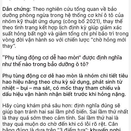
Dẫn chứng:
Theo nghiên cứu tổng quan về bảo
dưỡng phòng ngừa trong hệ thống cơ khí ô tô của
nhóm kỹ thuật ứng dụng (công bố 2021), thay thế
theo tình trạng kết hợp lịch định kỳ giúp giảm xác
suất hỏng bất ngờ và giảm tổng chi phí bảo trì trong
vòng đời vận hành so với chiến lược “chờ hỏng mới
thay”.
“Phụ tùng động cơ dễ hao mòn” được định nghĩa
như thế nào trong bảo dưỡng ô tô?
Phụ tùng động cơ dễ hao mòn là nhóm chi tiết tiêu
hao hiệu năng theo chu kỳ sử dụng, phát sinh từ
nhiệt – bụi – ma sát, có mốc thay tham chiếu và
dấu hiệu vận hành nhận biết trước khi hỏng nặng.
Hãy cùng khám phá sâu hơn: định nghĩa đúng sẽ
giúp bạn tránh hai sai lầm phổ biến. Sai lầm thứ nhất
là thay quá sớm theo cảm tính. Sai lầm thứ hai là
thay quá muộn do chờ đến khi có lỗi rõ rệt. Cân
bằng đúng là dựa trên “3 điểm tựa”:
khuyến nghị