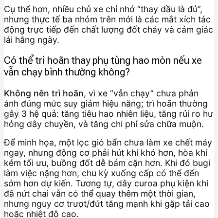
Cụ thể hơn, nhiều chủ xe chỉ nhớ “thay dầu là đủ”,
nhưng thực tế ba nhóm trên mới là các mắt xích tác
động trực tiếp đến chất lượng đốt cháy và cảm giác
lái hằng ngày.
Có thể trì hoãn thay phụ tùng hao mòn nếu xe
vẫn chạy bình thường không?
Không nên trì hoãn
, vì xe “vẫn chạy” chưa phản
ánh đúng mức suy giảm hiệu năng; trì hoãn thường
gây 3 hệ quả: tăng tiêu hao nhiên liệu, tăng rủi ro hư
hỏng dây chuyền, và tăng chi phí sửa chữa muộn.
Để minh họa, một lọc gió bẩn chưa làm xe chết máy
ngay, nhưng động cơ phải hút khí khó hơn, hòa khí
kém tối ưu, buồng đốt dễ bám cặn hơn. Khi đó bugi
làm việc nặng hơn, chu kỳ xuống cấp có thể đến
sớm hơn dự kiến. Tương tự, dây curoa phụ kiện khi
đã nứt chai vẫn có thể quay thêm một thời gian,
nhưng nguy cơ trượt/đứt tăng mạnh khi gặp tải cao
hoặc nhiệt độ cao.