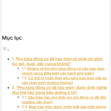
Mục lục
Phụ tùng động cơ dễ hao mòn có phải chỉ gồm
lọc gió, bugi, dây curoa không?
Những nhóm phụ tùng động cơ nào hao mòn
nhanh trong điều kiện vận hành phổ biến?
Có thể trì hoãn thay phụ tùng hao mòn nếu xe
vẫn chạy bình thường không?
“Phụ tùng động cơ dễ hao mòn” được định nghĩa
như thế nào trong bảo dưỡng ô tô?
Dấu hiệu nào cho thấy lọc gió động cơ đã đến
ngưỡng cần thay?
Bugi hao mòn được nhận biết qua hiện tượng