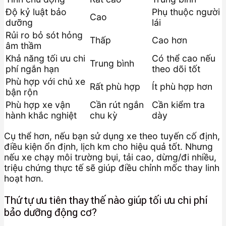
Độ kỷ luật bảo
Phụ thuộc người
Cao
dưỡng
lái
Rủi ro bỏ sót hỏng
Thấp
Cao hơn
âm thầm
Khả năng tối ưu chi
Có thể cao nếu
Trung bình
phí ngắn hạn
theo dõi tốt
Phù hợp với chủ xe
Rất phù hợp
Ít phù hợp hơn
bận rộn
Phù hợp xe vận
Cần rút ngắn
Cần kiểm tra
hành khắc nghiệt
chu kỳ
dày
Cụ thể hơn, nếu bạn sử dụng xe theo tuyến cố định,
điều kiện ổn định, lịch km cho hiệu quả tốt. Nhưng
nếu xe chạy môi trường bụi, tải cao, dừng/đi nhiều,
triệu chứng thực tế sẽ giúp điều chỉnh mốc thay linh
hoạt hơn.
Thứ tự ưu tiên thay thế nào giúp tối ưu chi phí
bảo dưỡng động cơ?