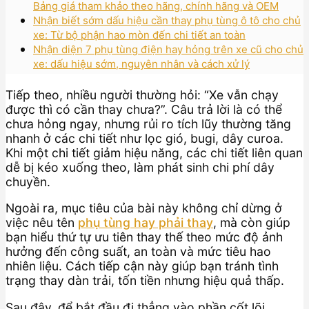
Bảng giá tham khảo theo hãng, chính hãng và OEM
Nhận biết sớm dấu hiệu cần thay phụ tùng ô tô cho chủ
xe: Từ bộ phận hao mòn đến chi tiết an toàn
Nhận diện 7 phụ tùng điện hay hỏng trên xe cũ cho chủ
xe: dấu hiệu sớm, nguyên nhân và cách xử lý
Tiếp theo, nhiều người thường hỏi: “Xe vẫn chạy
được thì có cần thay chưa?”. Câu trả lời là có thể
chưa hỏng ngay, nhưng rủi ro tích lũy thường tăng
nhanh ở các chi tiết như lọc gió, bugi, dây curoa.
Khi một chi tiết giảm hiệu năng, các chi tiết liên quan
dễ bị kéo xuống theo, làm phát sinh chi phí dây
chuyền.
Ngoài ra, mục tiêu của bài này không chỉ dừng ở
việc nêu tên
phụ tùng hay phải thay
, mà còn giúp
bạn hiểu thứ tự ưu tiên thay thế theo mức độ ảnh
hưởng đến công suất, an toàn và mức tiêu hao
nhiên liệu. Cách tiếp cận này giúp bạn tránh tình
trạng thay dàn trải, tốn tiền nhưng hiệu quả thấp.
Sau đây, để bắt đầu đi thẳng vào phần cốt lõi,