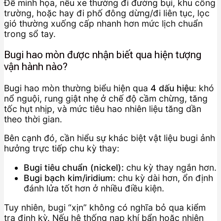
Để minh họa, nếu xe thường đi đường bụi, khu công
trường, hoặc hay đi phố đông dừng/đi liên tục, lọc
gió thường xuống cấp nhanh hơn mức lịch chuẩn
trong sổ tay.
Bugi hao mòn được nhận biết qua hiện tượng
vận hành nào?
Bugi hao mòn thường biểu hiện qua
4 dấu hiệu
: khó
nổ nguội, rung giật nhẹ ở chế độ cầm chừng, tăng
tốc hụt nhịp, và mức tiêu hao nhiên liệu tăng dần
theo thời gian.
Bên cạnh đó, cần hiểu sự khác biệt vật liệu bugi ảnh
hưởng trực tiếp chu kỳ thay:
Bugi tiêu chuẩn (nickel):
chu kỳ thay ngắn hơn.
Bugi bạch kim/iridium:
chu kỳ dài hơn, ổn định
đánh lửa tốt hơn ở nhiều điều kiện.
Tuy nhiên, bugi “xịn” không có nghĩa bỏ qua kiểm
tra định kỳ. Nếu hệ thống nạp khí bẩn hoặc nhiên