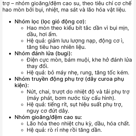
trợ – nhóm gioăng/đệm cao su, theo tiêu chí cơ chế
hao mòn bởi bụi, nhiệt, ma sát và lão hóa vật liệu.
Nhóm lọc (lọc gió động cơ):
Hao mòn theo kiểu bít tắc dần vì bụi mịn,
dầu, hơi ẩm.
Hệ quả: giảm lưu lượng nạp, động cơ ì,
tăng tiêu hao nhiên liệu.
Nhóm đánh lửa (bugi):
Điện cực mòn, bám muội, khe hở đánh lửa
thay đổi.
Hệ quả: bỏ máy nhẹ, rung, tăng tốc kém.
Nhóm truyền động phụ trợ (dây curoa phụ
kiện):
Nứt, chai, trượt do nhiệt độ và tải phụ trợ
(máy phát, bơm nước tùy cấu hình).
Hệ quả: tiếng rít, sụt hiệu suất phụ trợ,
nguy cơ đứt dây.
Nhóm gioăng/đệm cao su:
Lão hóa theo nhiệt chu kỳ, dầu, hóa chất.
Hệ quả: rò rỉ nhẹ rồi tăng dần.