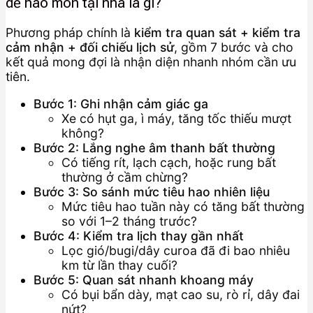
dễ hao mòn tại nhà là gì?
Phương pháp chính là
kiểm tra quan sát + kiểm tra
cảm nhận + đối chiếu lịch sử
, gồm 7 bước và cho
kết quả mong đợi là nhận diện nhanh nhóm cần ưu
tiên.
Bước 1: Ghi nhận cảm giác ga
Xe có hụt ga, ì máy, tăng tốc thiếu mượt
không?
Bước 2: Lắng nghe âm thanh bất thường
Có tiếng rít, lạch cạch, hoặc rung bất
thường ở cầm chừng?
Bước 3: So sánh mức tiêu hao nhiên liệu
Mức tiêu hao tuần này có tăng bất thường
so với 1–2 tháng trước?
Bước 4: Kiểm tra lịch thay gần nhất
Lọc gió/bugi/dây curoa đã đi bao nhiêu
km từ lần thay cuối?
Bước 5: Quan sát nhanh khoang máy
Có bụi bẩn dày, mạt cao su, rò rỉ, dây đai
nứt?