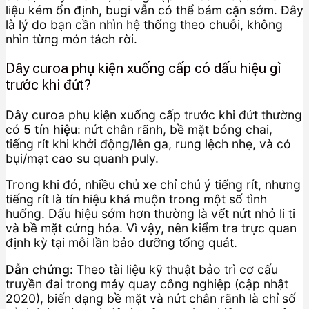
liệu kém ổn định, bugi vẫn có thể bám cặn sớm. Đây
là lý do bạn cần nhìn hệ thống theo chuỗi, không
nhìn từng món tách rời.
Dây curoa phụ kiện xuống cấp có dấu hiệu gì
trước khi đứt?
Dây curoa phụ kiện xuống cấp trước khi đứt thường
có
5 tín hiệu
: nứt chân rãnh, bề mặt bóng chai,
tiếng rít khi khởi động/lên ga, rung lệch nhẹ, và có
bụi/mạt cao su quanh puly.
Trong khi đó, nhiều chủ xe chỉ chú ý tiếng rít, nhưng
tiếng rít là tín hiệu khá muộn trong một số tình
huống. Dấu hiệu sớm hơn thường là vết nứt nhỏ li ti
và bề mặt cứng hóa. Vì vậy, nên kiểm tra trực quan
định kỳ tại mỗi lần bảo dưỡng tổng quát.
Dẫn chứng:
Theo tài liệu kỹ thuật bảo trì cơ cấu
truyền đai trong máy quay công nghiệp (cập nhật
2020), biến dạng bề mặt và nứt chân rãnh là chỉ số