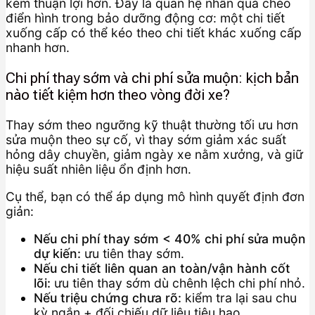
kém thuận lợi hơn. Đây là quan hệ nhân quả chéo
điển hình trong bảo dưỡng động cơ: một chi tiết
xuống cấp có thể kéo theo chi tiết khác xuống cấp
nhanh hơn.
Chi phí thay sớm và chi phí sửa muộn: kịch bản
nào tiết kiệm hơn theo vòng đời xe?
Thay sớm theo ngưỡng kỹ thuật thường tối ưu hơn
sửa muộn theo sự cố, vì thay sớm giảm xác suất
hỏng dây chuyền, giảm ngày xe nằm xưởng, và giữ
hiệu suất nhiên liệu ổn định hơn.
Cụ thể, bạn có thể áp dụng mô hình quyết định đơn
giản:
Nếu chi phí thay sớm < 40% chi phí sửa muộn
dự kiến:
ưu tiên thay sớm.
Nếu chi tiết liên quan an toàn/vận hành cốt
lõi:
ưu tiên thay sớm dù chênh lệch chi phí nhỏ.
Nếu triệu chứng chưa rõ:
kiểm tra lại sau chu
kỳ ngắn + đối chiếu dữ liệu tiêu hao.