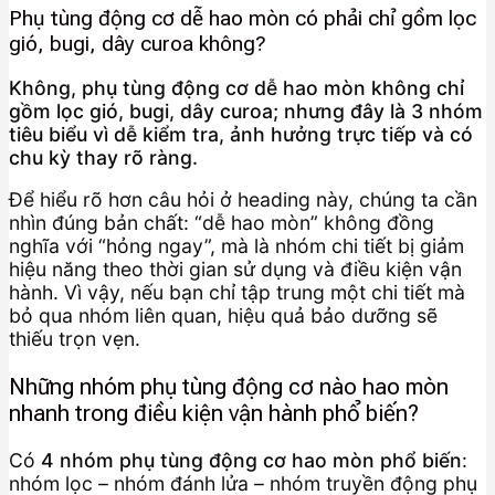
Phụ tùng động cơ dễ hao mòn có phải chỉ gồm lọc
gió, bugi, dây curoa không?
Không, phụ tùng động cơ dễ hao mòn không chỉ
gồm lọc gió, bugi, dây curoa; nhưng đây là 3 nhóm
tiêu biểu vì dễ kiểm tra, ảnh hưởng trực tiếp và có
chu kỳ thay rõ ràng.
Để hiểu rõ hơn câu hỏi ở heading này, chúng ta cần
nhìn đúng bản chất: “dễ hao mòn” không đồng
nghĩa với “hỏng ngay”, mà là nhóm chi tiết bị giảm
hiệu năng theo thời gian sử dụng và điều kiện vận
hành. Vì vậy, nếu bạn chỉ tập trung một chi tiết mà
bỏ qua nhóm liên quan, hiệu quả bảo dưỡng sẽ
thiếu trọn vẹn.
Những nhóm phụ tùng động cơ nào hao mòn
nhanh trong điều kiện vận hành phổ biến?
Có
4 nhóm phụ tùng động cơ hao mòn phổ biến
:
nhóm lọc – nhóm đánh lửa – nhóm truyền động phụ