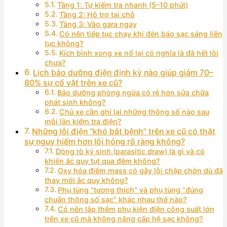
Tầng 1: Tự kiểm tra nhanh (5–10 phút)
Tầng 2: Hỗ trợ tại chỗ
Tầng 3: Vào gara ngay
Có nên tiếp tục chạy khi đèn báo sạc sáng liên
tục không?
Kích bình xong xe nổ lại có nghĩa là đã hết lỗi
chưa?
Lịch bảo dưỡng điện định kỳ nào giúp giảm 70–
80% sự cố vặt trên xe cũ?
Bảo dưỡng phòng ngừa có rẻ hơn sửa chữa
phát sinh không?
Chủ xe cần ghi lại những thông số nào sau
mỗi lần kiểm tra điện?
Những lỗi điện “khó bắt bệnh” trên xe cũ có thật
sự nguy hiểm hơn lỗi hỏng rõ ràng không?
Dòng rò ký sinh (parasitic draw) là gì và có
khiến ắc quy tụt qua đêm không?
Oxy hóa điểm mass có gây lỗi chập chờn dù đã
thay mới ắc quy không?
Phụ tùng “tương thích” và phụ tùng “đúng
chuẩn thông số sạc” khác nhau thế nào?
Có nên lắp thêm phụ kiện điện công suất lớn
trên xe cũ mà không nâng cấp hệ sạc không?