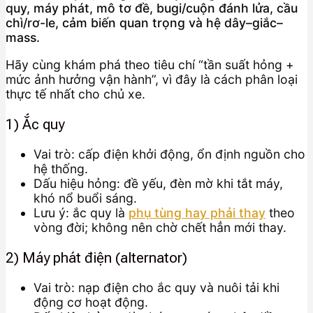
quy, máy phát, mô tơ đề, bugi/cuộn đánh lửa, cầu
chì/rơ-le, cảm biến quan trọng và hệ dây–giắc–
mass.
Hãy cùng khám phá theo tiêu chí “tần suất hỏng +
mức ảnh hưởng vận hành”, vì đây là cách phân loại
thực tế nhất cho chủ xe.
1) Ắc quy
Vai trò: cấp điện khởi động, ổn định nguồn cho
hệ thống.
Dấu hiệu hỏng: đề yếu, đèn mờ khi tắt máy,
khó nổ buổi sáng.
Lưu ý: ắc quy là
phụ tùng hay phải thay
theo
vòng đời; không nên chờ chết hẳn mới thay.
2) Máy phát điện (alternator)
Vai trò: nạp điện cho ắc quy và nuôi tải khi
động cơ hoạt động.