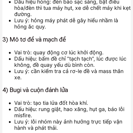
Dấu hiệu hỏng: đèn báo sạc sáng, bật điều
hòa/đèn thì tua máy hụt, xe dễ chết máy khi kẹt
đường.
Lưu ý: hỏng máy phát dễ gây hiểu nhầm là
hỏng ắc quy.
3) Mô tơ đề và mạch đề
Vai trò: quay động cơ lúc khởi động.
Dấu hiệu: bấm đề chỉ “tạch tạch”, lúc được lúc
không, đề quay yếu dù bình còn.
Lưu ý: cần kiểm tra cả rơ-le đề và mass thân
xe.
4) Bugi và cuộn đánh lửa
Vai trò: tạo tia lửa đốt hòa khí.
Dấu hiệu: rung giật, hao xăng, hụt ga, báo lỗi
misfire.
Lưu ý: lỗi nhóm này ảnh hưởng trực tiếp vận
hành và phát thải.