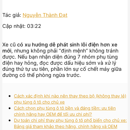
Tác giả:
Nguyễn Thành Đạt
Cập nhật: 03:22
Xe cũ
có xu hướng dễ phát sinh lỗi điện hơn xe
mới
, nhưng không phải “định mệnh” không tránh
được. Nếu bạn nhận diện đúng 7 nhóm phụ tùng
điện hay hỏng, đọc được dấu hiệu sớm và xử lý
đúng thứ tự ưu tiên, phần lớn sự cố chết máy giữa
đường có thể phòng ngừa trước.
Cách xác định khi nào nên thay theo bộ (không thay lẻ)
phụ tùng ô tô cho chủ xe
Cách chọn phụ tùng ô tô bền và đáng tiền: ưu tiên
chính hãng hay OEM để tối ưu chi phí?
Dự toán chi phí thay phụ tùng ô tô phổ biến cho chủ xe:
Bảng giá tham khảo theo hãng, chính hãng và OEM