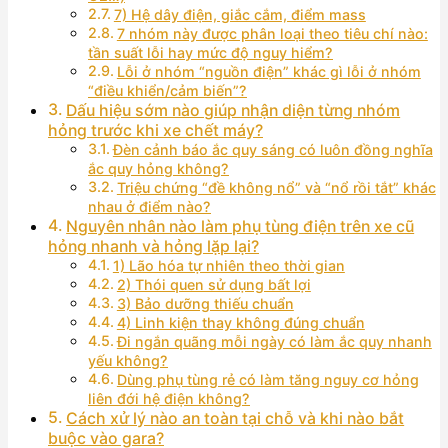
7) Hệ dây điện, giắc cắm, điểm mass
7 nhóm này được phân loại theo tiêu chí nào:
tần suất lỗi hay mức độ nguy hiểm?
Lỗi ở nhóm “nguồn điện” khác gì lỗi ở nhóm
“điều khiển/cảm biến”?
Dấu hiệu sớm nào giúp nhận diện từng nhóm
hỏng trước khi xe chết máy?
Đèn cảnh báo ắc quy sáng có luôn đồng nghĩa
ắc quy hỏng không?
Triệu chứng “đề không nổ” và “nổ rồi tắt” khác
nhau ở điểm nào?
Nguyên nhân nào làm phụ tùng điện trên xe cũ
hỏng nhanh và hỏng lặp lại?
1) Lão hóa tự nhiên theo thời gian
2) Thói quen sử dụng bất lợi
3) Bảo dưỡng thiếu chuẩn
4) Linh kiện thay không đúng chuẩn
Đi ngắn quãng mỗi ngày có làm ắc quy nhanh
yếu không?
Dùng phụ tùng rẻ có làm tăng nguy cơ hỏng
liên đới hệ điện không?
Cách xử lý nào an toàn tại chỗ và khi nào bắt
buộc vào gara?