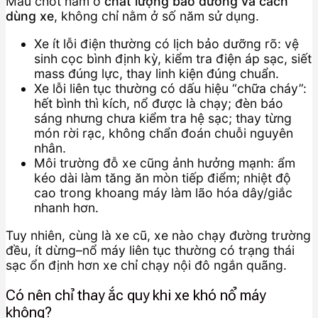
Mấu chốt nằm ở
chất lượng bảo dưỡng và cách
dùng xe
, không chỉ nằm ở số năm sử dụng.
Xe ít lỗi điện thường có lịch bảo dưỡng rõ: vệ
sinh cọc bình định kỳ, kiểm tra điện áp sạc, siết
mass đúng lực, thay linh kiện đúng chuẩn.
Xe lỗi liên tục thường có dấu hiệu “chữa cháy”:
hết bình thì kích, nổ được là chạy; đèn báo
sáng nhưng chưa kiểm tra hệ sạc; thay từng
món rời rạc, không chẩn đoán chuỗi nguyên
nhân.
Môi trường đỗ xe cũng ảnh hưởng mạnh: ẩm
kéo dài làm tăng ăn mòn tiếp điểm; nhiệt độ
cao trong khoang máy làm lão hóa dây/giắc
nhanh hơn.
Tuy nhiên, cùng là xe cũ, xe nào chạy đường trường
đều, ít dừng–nổ máy liên tục thường có trạng thái
sạc ổn định hơn xe chỉ chạy nội đô ngắn quãng.
Có nên chỉ thay ắc quy khi xe khó nổ máy
không?