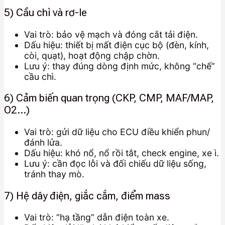
5) Cầu chì và rơ-le
Vai trò: bảo vệ mạch và đóng cắt tải điện.
Dấu hiệu: thiết bị mất điện cục bộ (đèn, kính,
còi, quạt), hoạt động chập chờn.
Lưu ý: thay đúng dòng định mức, không “chế”
cầu chì.
6) Cảm biến quan trọng (CKP, CMP, MAF/MAP,
O2…)
Vai trò: gửi dữ liệu cho ECU điều khiển phun/
đánh lửa.
Dấu hiệu: khó nổ, nổ rồi tắt, check engine, xe ì.
Lưu ý: cần đọc lỗi và đối chiếu dữ liệu sống,
tránh thay mò.
7) Hệ dây điện, giắc cắm, điểm mass
Vai trò: “hạ tầng” dẫn điện toàn xe.