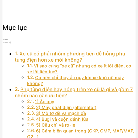
Mục lục
Xe cũ có phải nhóm phương tiện dễ hỏng phụ
tùng điện hơn xe mới không?
Vì sao cùng “xe cũ” nhưng có xe ít lỗi điện, có
xe lỗi liên tục?
Có nên chỉ thay ắc quy khi xe khó nổ máy
không?
Phụ tùng điện hay hỏng trên xe cũ là gì và gồm 7
nhóm nào cần ưu tiên?
1) Ắc quy
2) Máy phát điện (alternator)
3) Mô tơ đề và mạch đề
4) Bugi và cuộn đánh lửa
5) Cầu chì và rơ-le
6) Cảm biến quan trọng (CKP, CMP, MAF/MAP,
O2…)