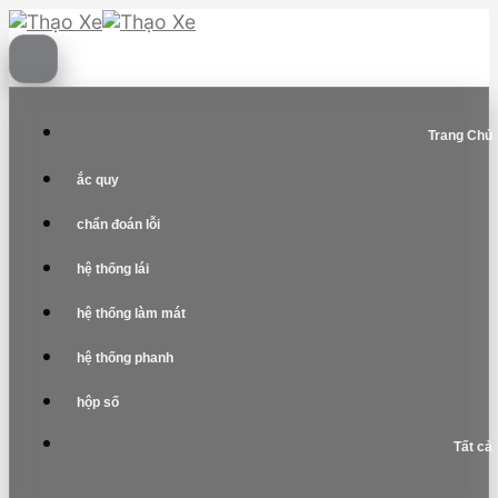
Skip
to
content
Trang Chủ
ắc quy
chẩn đoán lỗi
hệ thống lái
hệ thống làm mát
hệ thống phanh
hộp số
Tất cả