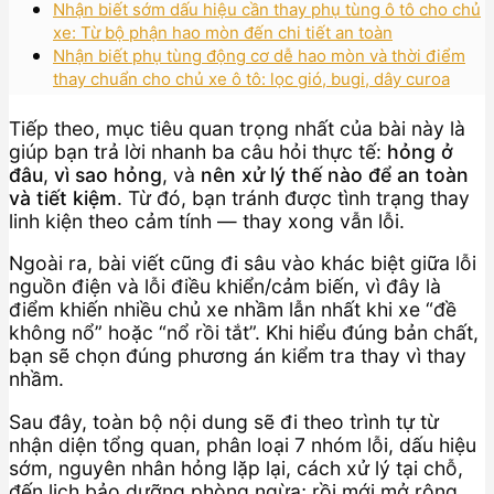
Nhận biết sớm dấu hiệu cần thay phụ tùng ô tô cho chủ
xe: Từ bộ phận hao mòn đến chi tiết an toàn
Nhận biết phụ tùng động cơ dễ hao mòn và thời điểm
thay chuẩn cho chủ xe ô tô: lọc gió, bugi, dây curoa
Tiếp theo, mục tiêu quan trọng nhất của bài này là
giúp bạn trả lời nhanh ba câu hỏi thực tế:
hỏng ở
đâu
,
vì sao hỏng
, và
nên xử lý thế nào để an toàn
và tiết kiệm
. Từ đó, bạn tránh được tình trạng thay
linh kiện theo cảm tính — thay xong vẫn lỗi.
Ngoài ra, bài viết cũng đi sâu vào khác biệt giữa lỗi
nguồn điện và lỗi điều khiển/cảm biến, vì đây là
điểm khiến nhiều chủ xe nhầm lẫn nhất khi xe “đề
không nổ” hoặc “nổ rồi tắt”. Khi hiểu đúng bản chất,
bạn sẽ chọn đúng phương án kiểm tra thay vì thay
nhầm.
Sau đây, toàn bộ nội dung sẽ đi theo trình tự từ
nhận diện tổng quan, phân loại 7 nhóm lỗi, dấu hiệu
sớm, nguyên nhân hỏng lặp lại, cách xử lý tại chỗ,
đến lịch bảo dưỡng phòng ngừa; rồi mới mở rộng