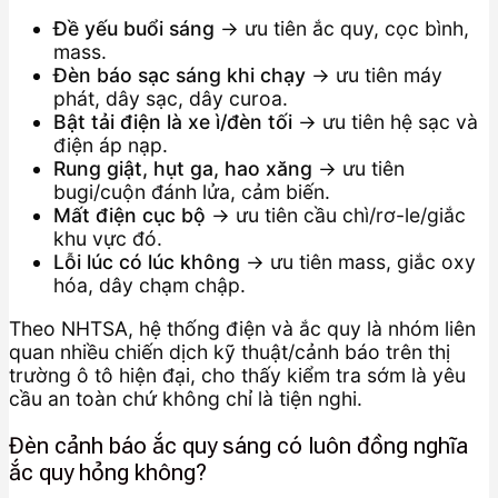
Đề yếu buổi sáng
→ ưu tiên ắc quy, cọc bình,
mass.
Đèn báo sạc sáng khi chạy
→ ưu tiên máy
phát, dây sạc, dây curoa.
Bật tải điện là xe ì/đèn tối
→ ưu tiên hệ sạc và
điện áp nạp.
Rung giật, hụt ga, hao xăng
→ ưu tiên
bugi/cuộn đánh lửa, cảm biến.
Mất điện cục bộ
→ ưu tiên cầu chì/rơ-le/giắc
khu vực đó.
Lỗi lúc có lúc không
→ ưu tiên mass, giắc oxy
hóa, dây chạm chập.
Theo NHTSA, hệ thống điện và ắc quy là nhóm liên
quan nhiều chiến dịch kỹ thuật/cảnh báo trên thị
trường ô tô hiện đại, cho thấy kiểm tra sớm là yêu
cầu an toàn chứ không chỉ là tiện nghi.
Đèn cảnh báo ắc quy sáng có luôn đồng nghĩa
ắc quy hỏng không?