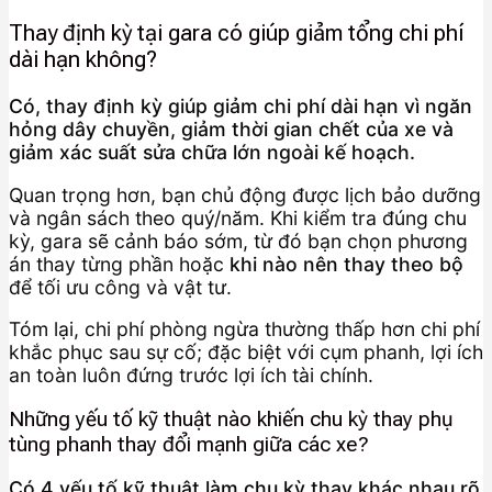
Thay định kỳ tại gara có giúp giảm tổng chi phí
dài hạn không?
Có, thay định kỳ giúp giảm chi phí dài hạn vì ngăn
hỏng dây chuyền, giảm thời gian chết của xe và
giảm xác suất sửa chữa lớn ngoài kế hoạch.
Quan trọng hơn, bạn chủ động được lịch bảo dưỡng
và ngân sách theo quý/năm. Khi kiểm tra đúng chu
kỳ, gara sẽ cảnh báo sớm, từ đó bạn chọn phương
án thay từng phần hoặc
khi nào nên thay theo bộ
để tối ưu công và vật tư.
Tóm lại, chi phí phòng ngừa thường thấp hơn chi phí
khắc phục sau sự cố; đặc biệt với cụm phanh, lợi ích
an toàn luôn đứng trước lợi ích tài chính.
Những yếu tố kỹ thuật nào khiến chu kỳ thay phụ
tùng phanh thay đổi mạnh giữa các xe?
Có 4 yếu tố kỹ thuật làm chu kỳ thay khác nhau rõ