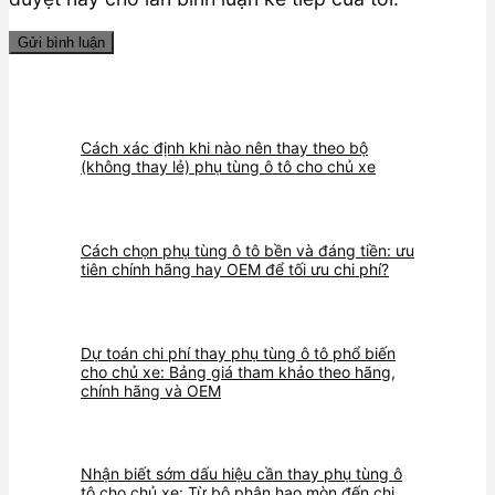
Cách xác định khi nào nên thay theo bộ
(không thay lẻ) phụ tùng ô tô cho chủ xe
Cách chọn phụ tùng ô tô bền và đáng tiền: ưu
tiên chính hãng hay OEM để tối ưu chi phí?
Dự toán chi phí thay phụ tùng ô tô phổ biến
cho chủ xe: Bảng giá tham khảo theo hãng,
chính hãng và OEM
Nhận biết sớm dấu hiệu cần thay phụ tùng ô
tô cho chủ xe: Từ bộ phận hao mòn đến chi