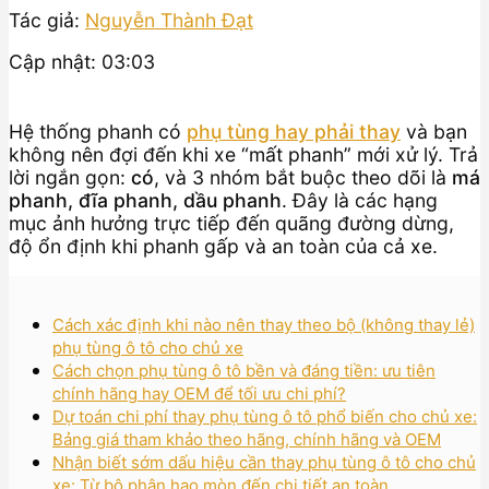
Tác giả:
Nguyễn Thành Đạt
Cập nhật: 03:03
Hệ thống phanh có
phụ tùng hay phải thay
và bạn
không nên đợi đến khi xe “mất phanh” mới xử lý. Trả
lời ngắn gọn:
có
, và 3 nhóm bắt buộc theo dõi là
má
phanh, đĩa phanh, dầu phanh
. Đây là các hạng
mục ảnh hưởng trực tiếp đến quãng đường dừng,
độ ổn định khi phanh gấp và an toàn của cả xe.
Cách xác định khi nào nên thay theo bộ (không thay lẻ)
phụ tùng ô tô cho chủ xe
Cách chọn phụ tùng ô tô bền và đáng tiền: ưu tiên
chính hãng hay OEM để tối ưu chi phí?
Dự toán chi phí thay phụ tùng ô tô phổ biến cho chủ xe:
Bảng giá tham khảo theo hãng, chính hãng và OEM
Nhận biết sớm dấu hiệu cần thay phụ tùng ô tô cho chủ
xe: Từ bộ phận hao mòn đến chi tiết an toàn