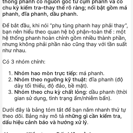
thống phanh có nguồn gốc từ cụm phanh và có
chu kỳ kiểm tra–thay thế rõ ràng; nổi bật gồm má
phanh, đĩa phanh, dầu phanh.
Để bắt đầu, khi nói “phụ tùng phanh hay phải thay”,
bạn nên hiểu theo quan hệ bộ phận–toàn thể : một
hệ thống phanh hoàn chỉnh gồm nhiều thành phần,
nhưng không phải phần nào cũng thay với tần suất
như nhau.
Có 3 nhóm chính:
Nhóm hao mòn trực tiếp:
má phanh.
Nhóm theo ngưỡng kỹ thuật:
đĩa phanh (độ
dày tối thiểu, độ đảo, bề mặt).
Nhóm theo chu kỳ chất lỏng:
dầu phanh (thời
gian sử dụng, tình trạng ẩm/nhiễm bẩn).
Dưới đây là bảng tóm tắt để bạn nắm nhanh thứ tự
theo dõi. Bảng này mô tả
những gì cần kiểm tra,
dấu hiệu cảnh báo và hướng xử lý
.