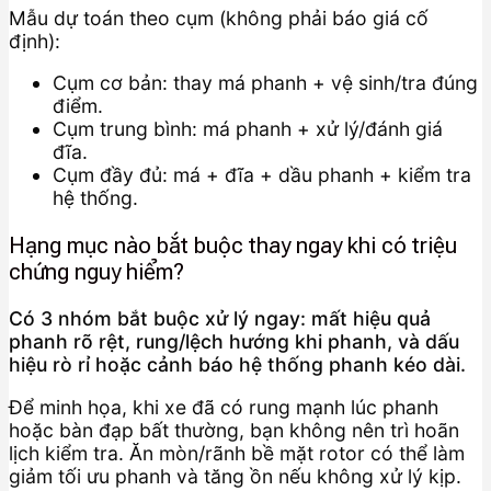
Mẫu dự toán theo cụm (không phải báo giá cố
định):
Cụm cơ bản: thay má phanh + vệ sinh/tra đúng
điểm.
Cụm trung bình: má phanh + xử lý/đánh giá
đĩa.
Cụm đầy đủ: má + đĩa + dầu phanh + kiểm tra
hệ thống.
Hạng mục nào bắt buộc thay ngay khi có triệu
chứng nguy hiểm?
Có 3 nhóm bắt buộc xử lý ngay: mất hiệu quả
phanh rõ rệt, rung/lệch hướng khi phanh, và dấu
hiệu rò rỉ hoặc cảnh báo hệ thống phanh kéo dài.
Để minh họa, khi xe đã có rung mạnh lúc phanh
hoặc bàn đạp bất thường, bạn không nên trì hoãn
lịch kiểm tra. Ăn mòn/rãnh bề mặt rotor có thể làm
giảm tối ưu phanh và tăng ồn nếu không xử lý kịp.