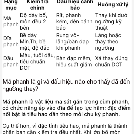
Hạng
Kiểm tra
Dấu hiệu cảnh
Hướng xử lý
mục
chính
báo
Độ dày bố,
Rít, phanh
Thay khi dưới
Má
mòn đều 2
kém, đèn cảnh
ngưỡng kỹ
phanh
bên
báo
thuật
Bề dày
Rung vô-
Láng hoặc
Đĩa
Min.Th, bề
lăng/bàn đạp
thay theo
phanh
mặt, độ đảo
khi phanh
ngưỡng
Màu, tuổi dầu,
Dầu
Bàn đạp mềm,
Xả thay đúng
tiêu chuẩn
phanh
hiệu suất giảm
chuẩn DOT
DOT
Má phanh là gì và dấu hiệu nào cho thấy đã đến
ngưỡng thay?
Má phanh là vật liệu ma sát gắn trong cùm phanh,
có chức năng ép vào đĩa để tạo lực hãm; đặc điểm
nổi bật là tiêu hao dần theo mỗi chu kỳ phanh.
Cụ thể hơn, vì đặc tính tiêu hao, má phanh là thành
phần bạn cần kiểm tra đều nhất. Khi lớp bố mòn