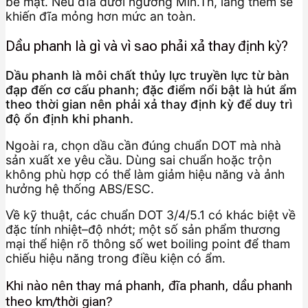
bề mặt. Nếu đĩa dưới ngưỡng Min.Th, láng thêm sẽ
khiến đĩa mỏng hơn mức an toàn.
Dầu phanh là gì và vì sao phải xả thay định kỳ?
Dầu phanh là môi chất thủy lực truyền lực từ bàn
đạp đến cơ cấu phanh; đặc điểm nổi bật là hút ẩm
theo thời gian nên phải xả thay định kỳ để duy trì
độ ổn định khi phanh.
Ngoài ra, chọn dầu cần đúng chuẩn DOT mà nhà
sản xuất xe yêu cầu. Dùng sai chuẩn hoặc trộn
không phù hợp có thể làm giảm hiệu năng và ảnh
hưởng hệ thống ABS/ESC.
Về kỹ thuật, các chuẩn DOT 3/4/5.1 có khác biệt về
đặc tính nhiệt–độ nhớt; một số sản phẩm thương
mại thể hiện rõ thông số wet boiling point để tham
chiếu hiệu năng trong điều kiện có ẩm.
Khi nào nên thay má phanh, đĩa phanh, dầu phanh
theo km/thời gian?