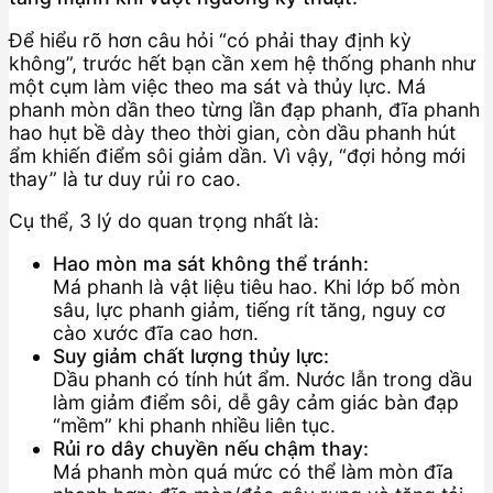
Để hiểu rõ hơn câu hỏi “có phải thay định kỳ
không”, trước hết bạn cần xem hệ thống phanh như
một cụm làm việc theo ma sát và thủy lực. Má
phanh mòn dần theo từng lần đạp phanh, đĩa phanh
hao hụt bề dày theo thời gian, còn dầu phanh hút
ẩm khiến điểm sôi giảm dần. Vì vậy, “đợi hỏng mới
thay” là tư duy rủi ro cao.
Cụ thể, 3 lý do quan trọng nhất là:
Hao mòn ma sát không thể tránh:
Má phanh là vật liệu tiêu hao. Khi lớp bố mòn
sâu, lực phanh giảm, tiếng rít tăng, nguy cơ
cào xước đĩa cao hơn.
Suy giảm chất lượng thủy lực:
Dầu phanh có tính hút ẩm. Nước lẫn trong dầu
làm giảm điểm sôi, dễ gây cảm giác bàn đạp
“mềm” khi phanh nhiều liên tục.
Rủi ro dây chuyền nếu chậm thay:
Má phanh mòn quá mức có thể làm mòn đĩa