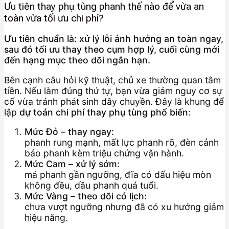
Ưu tiên thay phụ tùng phanh thế nào để vừa an
toàn vừa tối ưu chi phí?
Ưu tiên chuẩn là: xử lý lỗi ảnh hưởng an toàn ngay,
sau đó tối ưu thay theo cụm hợp lý, cuối cùng mới
đến hạng mục theo dõi ngắn hạn.
Bên cạnh câu hỏi kỹ thuật, chủ xe thường quan tâm
tiền. Nếu làm đúng thứ tự, bạn vừa giảm nguy cơ sự
cố vừa tránh phát sinh dây chuyền. Đây là khung để
lập
dự toán chi phí thay phụ tùng phổ biến
:
Mức Đỏ – thay ngay:
phanh rung mạnh, mất lực phanh rõ, đèn cảnh
báo phanh kèm triệu chứng vận hành.
Mức Cam – xử lý sớm:
má phanh gần ngưỡng, đĩa có dấu hiệu mòn
không đều, dầu phanh quá tuổi.
Mức Vàng – theo dõi có lịch:
chưa vượt ngưỡng nhưng đã có xu hướng giảm
hiệu năng.