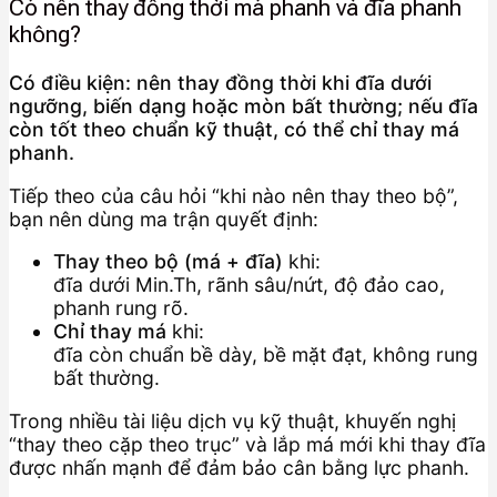
Có nên thay đồng thời má phanh và đĩa phanh
không?
Có điều kiện: nên thay đồng thời khi đĩa dưới
ngưỡng, biến dạng hoặc mòn bất thường; nếu đĩa
còn tốt theo chuẩn kỹ thuật, có thể chỉ thay má
phanh.
Tiếp theo của câu hỏi “khi nào nên thay theo bộ”,
bạn nên dùng ma trận quyết định:
Thay theo bộ (má + đĩa)
khi:
đĩa dưới Min.Th, rãnh sâu/nứt, độ đảo cao,
phanh rung rõ.
Chỉ thay má
khi:
đĩa còn chuẩn bề dày, bề mặt đạt, không rung
bất thường.
Trong nhiều tài liệu dịch vụ kỹ thuật, khuyến nghị
“thay theo cặp theo trục” và lắp má mới khi thay đĩa
được nhấn mạnh để đảm bảo cân bằng lực phanh.