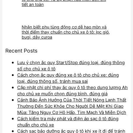
tiết an toàn
Nhận biết phụ tùng động cơ dễ hao mòn và
thời điểm thay chuẩn cho chủ xe ô tô: lọc gió,
bugi, dây curoa
Recent Posts
Lưu ý chọn ắc quy Start/Stop đúng loại, đúng thông
số cho chủ xe ô tô
Cách chọn ắc quy đúng xe ô tô cho chủ xe: đúng
loại, đúng thông số, tránh mua sai
Cập nhật chi phí thay ắc quy ô tô theo dung lượng Ah
cho chủ xe muốn chọn đúng bình, đúng giá
Cảnh Báo Ảnh Hưởng Của Thời Tiết Nóng Lạnh Thất
Thường Đến Sức Khỏe Cho Người Dễ Mệt Khi Giao
Mùa: Tăng Nguy Cơ Hô Hấp, Tim Mạch Và Miễn Dịch
Cách kiểm tra máy phát và điện áp sạc ô tô đúng
chuẩn cho chủ xe
Cách sạc bảo dưỡng ắc quy ô tô khi xe ít đi để tránh