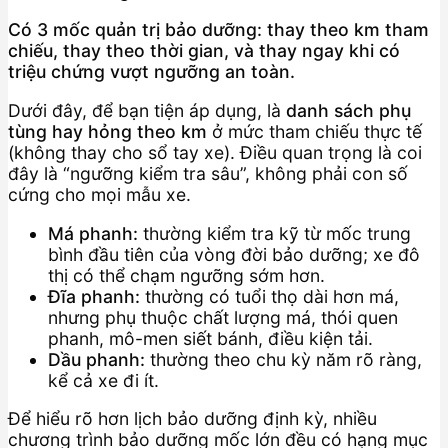
Có 3 mốc quản trị bảo dưỡng: thay theo km tham
chiếu, thay theo thời gian, và thay ngay khi có
triệu chứng vượt ngưỡng an toàn.
Dưới đây, để bạn tiện áp dụng, là
danh sách phụ
tùng hay hỏng theo km
ở mức tham chiếu thực tế
(không thay cho sổ tay xe). Điều quan trọng là coi
đây là “ngưỡng kiểm tra sâu”, không phải con số
cứng cho mọi mẫu xe.
Má phanh:
thường kiểm tra kỹ từ mốc trung
bình đầu tiên của vòng đời bảo dưỡng; xe đô
thị có thể chạm ngưỡng sớm hơn.
Đĩa phanh:
thường có tuổi thọ dài hơn má,
nhưng phụ thuộc chất lượng má, thói quen
phanh, mô-men siết bánh, điều kiện tải.
Dầu phanh:
thường theo chu kỳ năm rõ ràng,
kể cả xe đi ít.
Để hiểu rõ hơn lịch bảo dưỡng định kỳ, nhiều
chương trình bảo dưỡng mốc lớn đều có hạng mục