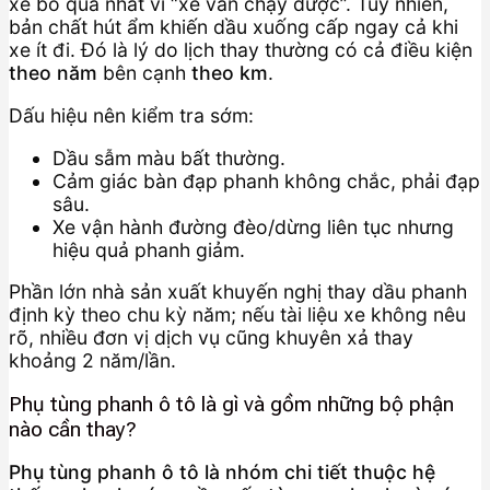
xe bỏ qua nhất vì “xe vẫn chạy được”. Tuy nhiên,
bản chất hút ẩm khiến dầu xuống cấp ngay cả khi
xe ít đi. Đó là lý do lịch thay thường có cả điều kiện
theo năm
bên cạnh
theo km
.
Dấu hiệu nên kiểm tra sớm:
Dầu sẫm màu bất thường.
Cảm giác bàn đạp phanh không chắc, phải đạp
sâu.
Xe vận hành đường đèo/dừng liên tục nhưng
hiệu quả phanh giảm.
Phần lớn nhà sản xuất khuyến nghị thay dầu phanh
định kỳ theo chu kỳ năm; nếu tài liệu xe không nêu
rõ, nhiều đơn vị dịch vụ cũng khuyên xả thay
khoảng 2 năm/lần.
Phụ tùng phanh ô tô là gì và gồm những bộ phận
nào cần thay?
Phụ tùng phanh ô tô là nhóm chi tiết thuộc hệ