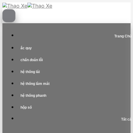
Skip
to
content
Trang Chủ
ắc quy
chẩn đoán lỗi
hệ thống lái
hệ thống làm mát
hệ thống phanh
hộp số
Tất cả