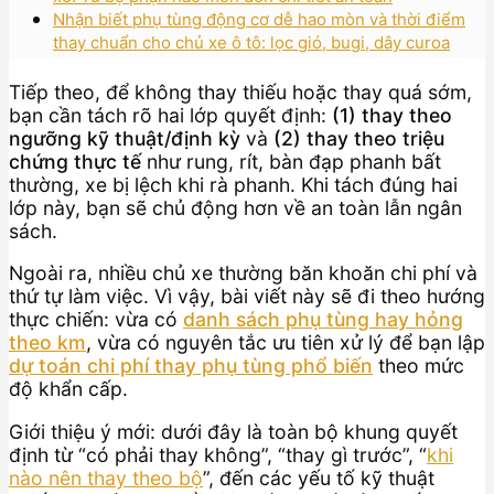
Nhận biết phụ tùng động cơ dễ hao mòn và thời điểm
thay chuẩn cho chủ xe ô tô: lọc gió, bugi, dây curoa
Tiếp theo, để không thay thiếu hoặc thay quá sớm,
bạn cần tách rõ hai lớp quyết định:
(1) thay theo
ngưỡng kỹ thuật/định kỳ
và
(2) thay theo triệu
chứng thực tế
như rung, rít, bàn đạp phanh bất
thường, xe bị lệch khi rà phanh. Khi tách đúng hai
lớp này, bạn sẽ chủ động hơn về an toàn lẫn ngân
sách.
Ngoài ra, nhiều chủ xe thường băn khoăn chi phí và
thứ tự làm việc. Vì vậy, bài viết này sẽ đi theo hướng
thực chiến: vừa có
danh sách phụ tùng hay hỏng
theo km
, vừa có nguyên tắc ưu tiên xử lý để bạn lập
dự toán chi phí thay phụ tùng phổ biến
theo mức
độ khẩn cấp.
Giới thiệu ý mới: dưới đây là toàn bộ khung quyết
định từ “có phải thay không”, “thay gì trước”, “
khi
nào nên thay theo bộ
”, đến các yếu tố kỹ thuật