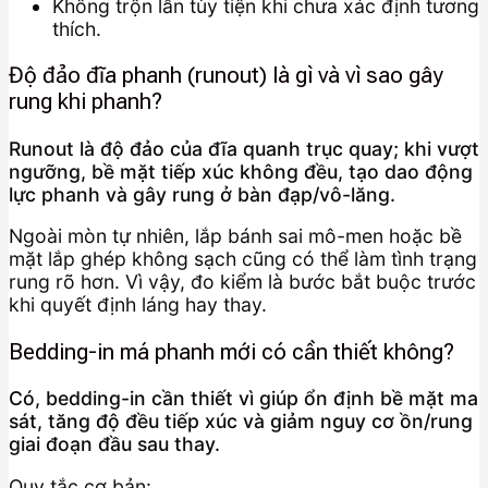
Không trộn lẫn tùy tiện khi chưa xác định tương
thích.
Độ đảo đĩa phanh (runout) là gì và vì sao gây
rung khi phanh?
Runout là độ đảo của đĩa quanh trục quay; khi vượt
ngưỡng, bề mặt tiếp xúc không đều, tạo dao động
lực phanh và gây rung ở bàn đạp/vô-lăng.
Ngoài mòn tự nhiên, lắp bánh sai mô-men hoặc bề
mặt lắp ghép không sạch cũng có thể làm tình trạng
rung rõ hơn. Vì vậy, đo kiểm là bước bắt buộc trước
khi quyết định láng hay thay.
Bedding-in má phanh mới có cần thiết không?
Có, bedding-in cần thiết vì giúp ổn định bề mặt ma
sát, tăng độ đều tiếp xúc và giảm nguy cơ ồn/rung
giai đoạn đầu sau thay.
Quy tắc cơ bản: