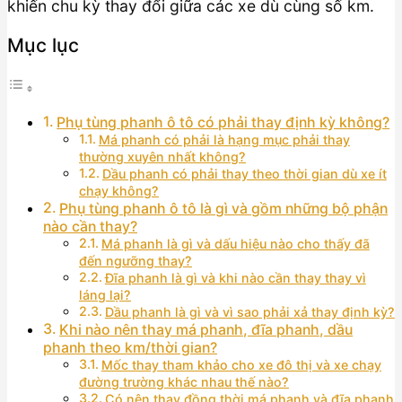
khiến chu kỳ thay đổi giữa các xe dù cùng số km.
Mục lục
Phụ tùng phanh ô tô có phải thay định kỳ không?
Má phanh có phải là hạng mục phải thay
thường xuyên nhất không?
Dầu phanh có phải thay theo thời gian dù xe ít
chạy không?
Phụ tùng phanh ô tô là gì và gồm những bộ phận
nào cần thay?
Má phanh là gì và dấu hiệu nào cho thấy đã
đến ngưỡng thay?
Đĩa phanh là gì và khi nào cần thay thay vì
láng lại?
Dầu phanh là gì và vì sao phải xả thay định kỳ?
Khi nào nên thay má phanh, đĩa phanh, dầu
phanh theo km/thời gian?
Mốc thay tham khảo cho xe đô thị và xe chạy
đường trường khác nhau thế nào?
Có nên thay đồng thời má phanh và đĩa phanh