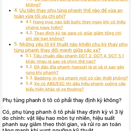
không?
Ưu tiên thay phụ tùng phanh thế nào để vừa an
toàn vừa tối ưu chi phí?
Hạng mục nào bắt buộc thay ngay khi có triệu
chứng nguy hiểm?
Thay định kỳ tại gara có giúp giảm tổng chi
phí dài hạn không?
Những yếu tố kỹ thuật nào khiến chu kỳ thay phụ
tùng phanh thay đổi mạnh giữa các xe?
Tiêu chuẩn dầu phanh DOT 3, DOT 4, DOT 5.1
khác nhau ra sao và chọn thế nào?
Độ đảo đĩa phanh (runout) là gì và vì sao gây
rung khi phanh?
Bedding-in má phanh mới có cần thiết không?
Xe có ABS/ESC thì dấu hiệu phanh xuống cấp
biểu hiện khác gì xe thường?
Phụ tùng phanh ô tô có phải thay định kỳ không?
Có, phụ tùng phanh ô tô phải thay định kỳ vì 3 lý
do chính: vật liệu hao mòn tự nhiên, hiệu suất
phanh suy giảm theo thời gian, và rủi ro an toàn
tăng mạnh khi vượt ngưỡng kỹ thuật.