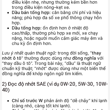
điều kiện nhẹ, nhưng thường kém bền hơn
trong điều kiện nóng–kẹt xe.
Dầu bán tổng hợp:
cân bằng chi phí và hiệu
năng; phù hợp đa số xe phổ thông chạy hỗn
hợp.
Dầu tổng hợp:
ổn định hơn ở nhiệt độ
cao/thấp, thường phù hợp xe mới, xe chạy
nặng, hoặc người muốn cảm giác máy êm và
chu kỳ ổn định hơn.
Lưu ý nhất quán thuật ngữ:
trong đời sống, “
thay
nhớt ô tô
” thường được dùng như
đồng nghĩa
với
“thay dầu ô tô”. Trong bài này, “dầu” là thuật ngữ
chuẩn kỹ thuật; “nhớt” được dùng như một biến thể
đồng nghĩa để khớp ngôn ngữ tìm kiếm.
2) Đọc độ nhớt SAE (ví dụ 0W-20, 5W-30, 10W-
40)
Chỉ số trước W
phản ánh độ “dễ chảy” khi lạnh
(càng nhỏ, càng tốt khi lạnh).