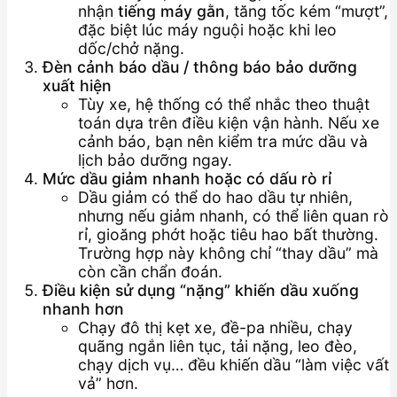
nhận
tiếng máy gằn
, tăng tốc kém “mượt”,
đặc biệt lúc máy nguội hoặc khi leo
dốc/chở nặng.
Đèn cảnh báo dầu / thông báo bảo dưỡng
xuất hiện
Tùy xe, hệ thống có thể nhắc theo thuật
toán dựa trên điều kiện vận hành. Nếu xe
cảnh báo, bạn nên kiểm tra mức dầu và
lịch bảo dưỡng ngay.
Mức dầu giảm nhanh hoặc có dấu rò rỉ
Dầu giảm có thể do hao dầu tự nhiên,
nhưng nếu giảm nhanh, có thể liên quan rò
rỉ, gioăng phớt hoặc tiêu hao bất thường.
Trường hợp này không chỉ “thay dầu” mà
còn cần chẩn đoán.
Điều kiện sử dụng “nặng” khiến dầu xuống
nhanh hơn
Chạy đô thị kẹt xe, đề-pa nhiều, chạy
quãng ngắn liên tục, tải nặng, leo đèo,
chạy dịch vụ… đều khiến dầu “làm việc vất
vả” hơn.