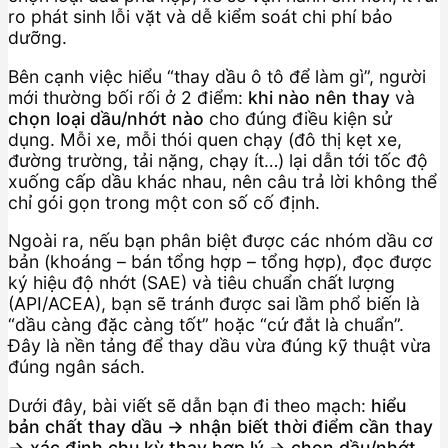
ro phát sinh lỗi vặt và dễ kiểm soát chi phí bảo
dưỡng.
Bên cạnh việc hiểu “thay dầu ô tô để làm gì”, người
mới thường bối rối ở 2 điểm:
khi nào nên thay
và
chọn loại dầu/nhớt nào
cho đúng điều kiện sử
dụng. Mỗi xe, mỗi thói quen chạy (đô thị kẹt xe,
đường trường, tải nặng, chạy ít…) lại dẫn tới tốc độ
xuống cấp dầu khác nhau, nên câu trả lời không thể
chỉ gói gọn trong một con số cố định.
Ngoài ra, nếu bạn phân biệt được các nhóm dầu cơ
bản (khoáng – bán tổng hợp – tổng hợp), đọc được
ký hiệu độ nhớt (SAE) và tiêu chuẩn chất lượng
(API/ACEA), bạn sẽ tránh được sai lầm phổ biến là
“dầu càng đặc càng tốt” hoặc “cứ đắt là chuẩn”.
Đây là nền tảng để thay dầu vừa đúng kỹ thuật vừa
đúng ngân sách.
Dưới đây, bài viết sẽ dẫn bạn đi theo mạch:
hiểu
bản chất thay dầu → nhận biết thời điểm cần thay
→ xác định chu kỳ thay hợp lý → chọn dầu/nhớt