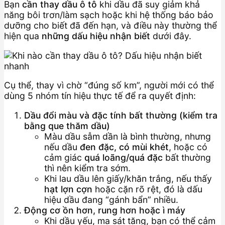
Bạn
cần thay dầu ô tô
khi dầu đã suy giảm khả
năng bôi trơn/làm sạch hoặc khi hệ thống báo bảo
dưỡng cho biết đã đến hạn, và điều này thường thể
hiện qua
những dấu hiệu nhận biết
dưới đây.
Cụ thể, thay vì chờ “đúng số km”, người mới có thể
dùng 5 nhóm tín hiệu thực tế để ra quyết định:
Dầu đổi màu và đặc tính bất thường (kiểm tra
bằng que thăm dầu)
Màu dầu sẫm dần là bình thường, nhưng
nếu dầu
đen đặc, có mùi khét
, hoặc có
cảm giác
quá loãng/quá đặc
bất thường
thì nên kiểm tra sớm.
Khi lau dầu lên giấy/khăn trắng, nếu thấy
hạt lợn cợn
hoặc cặn rõ rệt, đó là dấu
hiệu dầu đang “gánh bẩn” nhiều.
Động cơ ồn hơn, rung hơn hoặc ì máy
Khi dầu yếu, ma sát tăng, bạn có thể cảm