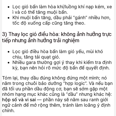
Lọc gió bẩn làm hòa khí/luồng khí nạp kém, xe
ì và có thể tăng muội bẩn.
Khi muội bẩn tăng, dầu phải “gánh” nhiều hơn,
tốc độ xuống cấp cũng tăng theo.
3) Thay lọc gió điều hòa: không ảnh hưởng trực
tiếp nhưng ảnh hưởng trải nghiệm
Lọc gió điều hòa bẩn làm gió yếu, mùi khó
chịu, tăng tải quạt gió.
Nhiều gara thường gợi ý thay khi kiểm tra định
kỳ, bạn nên hỏi rõ mức độ bẩn để quyết định.
Tóm lại, thay dầu đúng không đứng một mình; nó
nằm trong chuỗi bảo dưỡng “hợp logic”. Và nếu bạn
đã tối ưu phần dầu động cơ, bạn sẽ sớm gặp một
nhóm hạng mục khác cũng là “dầu” nhưng khác hệ:
hộp số và vi sai
— phần này sẽ nằm sau ranh giới
ngữ cảnh để mở rộng thêm, tránh làm loãng ý định
chính.