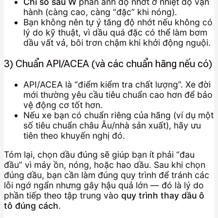
Chỉ số sau W
phản ánh độ nhớt ở nhiệt độ vận
hành (càng cao, càng “đặc” khi nóng).
Bạn không nên tự ý tăng độ nhớt nếu không có
lý do kỹ thuật, vì dầu quá đặc có thể làm bơm
dầu vất vả, bôi trơn chậm khi khởi động nguội.
3) Chuẩn API/ACEA (và các chuẩn hãng nếu có)
API/ACEA là “điểm kiểm tra chất lượng”. Xe đời
mới thường yêu cầu tiêu chuẩn cao hơn để bảo
vệ động cơ tốt hơn.
Nếu xe bạn có chuẩn riêng của hãng (ví dụ một
số tiêu chuẩn châu Âu/nhà sản xuất), hãy ưu
tiên theo khuyến nghị đó.
Tóm lại, chọn dầu đúng sẽ giúp bạn ít phải “đau
đầu” vì máy ồn, nóng, hoặc hao dầu. Sau khi chọn
đúng dầu, bạn cần làm đúng quy trình để tránh các
lỗi ngớ ngẩn nhưng gây hậu quả lớn — đó là lý do
phần tiếp theo tập trung vào
quy trình thay dầu ô
tô đúng cách
.