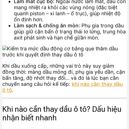
Làm mát cục bộ:
Ngoài nước làm mát, dầu còn
mang nhiệt ra khỏi các vùng nóng (đặc biệt
quanh piston – xi lanh – ổ trục), giúp nhiệt độ
ổn định hơn.
Làm sạch & chống ăn mòn:
Phụ gia trong dầu
giúp giữ cặn bẩn ở trạng thái lơ lửng, trung hòa
axit phát sinh và hạn chế gỉ/ăn mòn.
Khi dầu xuống cấp, những vai trò này suy giảm
đồng thời: màng dầu mỏng đi, phụ gia yếu dần, cặn
bẩn tăng, độ nhớt thay đổi… và đó là lúc bạn cần
chuyển sang câu hỏi kế tiếp:
khi nào cần thay dầu
ô tô
.
Khi nào cần thay dầu ô tô? Dấu hiệu
nhận biết nhanh