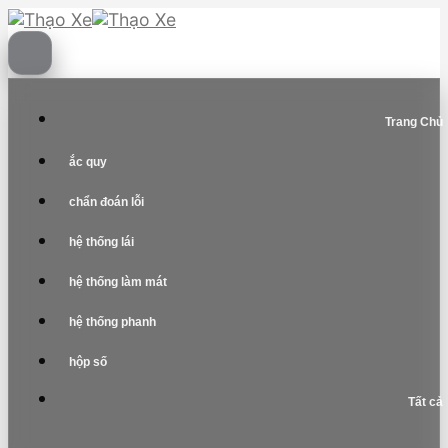
Skip
to
content
Trang Chủ
ắc quy
chẩn đoán lỗi
hệ thống lái
hệ thống làm mát
hệ thống phanh
hộp số
Tất cả