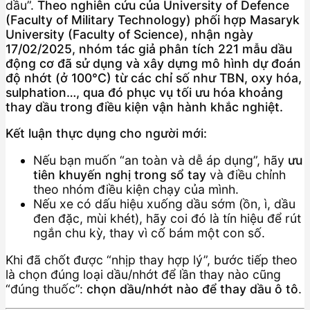
dầu”.
Theo nghiên cứu của University of Defence
(Faculty of Military Technology) phối hợp Masaryk
University (Faculty of Science), nhận ngày
17/02/2025, nhóm tác giả phân tích 221 mẫu dầu
động cơ đã sử dụng và xây dựng mô hình dự đoán
độ nhớt (ở 100°C) từ các chỉ số như TBN, oxy hóa,
sulphation…, qua đó phục vụ tối ưu hóa khoảng
thay dầu trong điều kiện vận hành khắc nghiệt.
Kết luận thực dụng cho người mới:
Nếu bạn muốn “an toàn và dễ áp dụng”, hãy
ưu
tiên khuyến nghị trong sổ tay
và điều chỉnh
theo nhóm điều kiện chạy của mình.
Nếu xe có dấu hiệu xuống dầu sớm (ồn, ì, dầu
đen đặc, mùi khét), hãy coi đó là tín hiệu để rút
ngắn chu kỳ, thay vì cố bám một con số.
Khi đã chốt được “nhịp thay hợp lý”, bước tiếp theo
là chọn đúng loại dầu/nhớt để lần thay nào cũng
“đúng thuốc”:
chọn dầu/nhớt nào để thay dầu ô tô
.