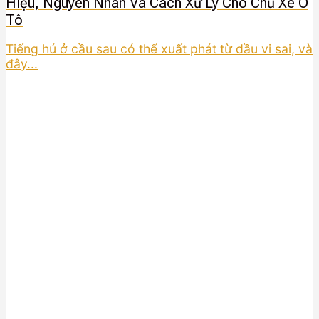
Hiệu, Nguyên Nhân Và Cách Xử Lý Cho Chủ Xe Ô
Tô
Tiếng hú ở cầu sau có thể xuất phát từ dầu vi sai, và
đây...