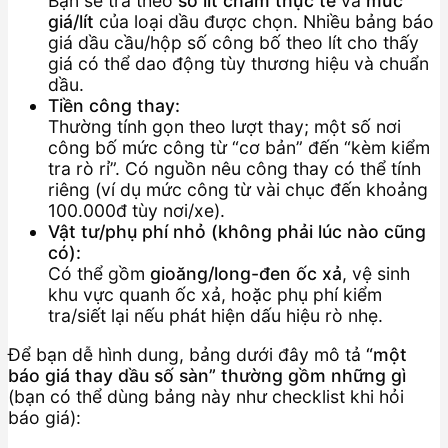
Bạn sẽ trả theo
số lít châm thực tế
và
mức
giá/lít
của loại dầu được chọn. Nhiều bảng báo
giá dầu cầu/hộp số công bố theo lít cho thấy
giá có thể dao động tùy thương hiệu và chuẩn
dầu.
Tiền công thay:
Thường tính gọn theo lượt thay; một số nơi
công bố mức công từ “cơ bản” đến “kèm kiểm
tra rò rỉ”. Có nguồn nêu công thay có thể tính
riêng (ví dụ mức công từ vài chục đến khoảng
100.000đ tùy nơi/xe).
Vật tư/phụ phí nhỏ (không phải lúc nào cũng
có):
Có thể gồm
gioăng/long-đen ốc xả
, vệ sinh
khu vực quanh ốc xả, hoặc phụ phí kiểm
tra/siết lại nếu phát hiện dấu hiệu rò nhẹ.
Để bạn dễ hình dung, bảng dưới đây mô tả
“một
báo giá thay dầu số sàn” thường gồm những gì
(bạn có thể dùng bảng này như checklist khi hỏi
báo giá):