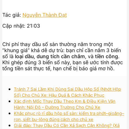
Tác giả:
Nguyễn Thành Đạt
Cập nhật: 21:03
Chi phí thay dầu số sàn thường nằm trong một
“khung giá” khá dễ dự trù: bạn chỉ cần nắm 3 biến
số là
loại dầu
,
dung tích cần châm
, và
tiền công
.
Khi ghép đúng 3 biến số này, bạn sẽ ước tính được
tổng tiền sát thực tế, hạn chế bị báo giá mơ hồ.
Tránh 7 Sai Lầm Khi Dùng Sai Dầu Hộp Số (Nhớt Hộp
Số) Cho Chủ Xe: Hậu Quả & Cách Khắc Phục
Xác định Mốc Thay Dầu Theo Km & Điều Kiện Vận
Hành: Nội Đô – Đường Trường Cho Chủ Xe
Khắc phục rò rỉ dầu hộp số sàn: kiểm tra phớt–gioăng–
ron, siết bu-lông đúng cách cho chủ xe
Giải đáp: Thay Dầu Có Cần Xả Sạch Cặn Không? (Xả