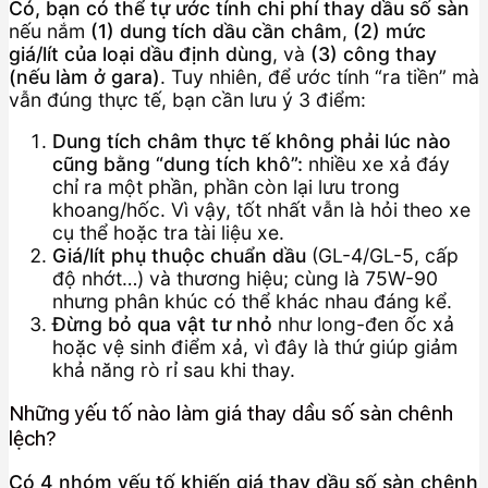
Có, bạn có thể tự ước tính chi phí thay dầu số sàn
nếu nắm
(1) dung tích dầu cần châm
,
(2) mức
giá/lít của loại dầu định dùng
, và
(3) công thay
(nếu làm ở gara)
. Tuy nhiên, để ước tính “ra tiền” mà
vẫn đúng thực tế, bạn cần lưu ý 3 điểm:
Dung tích châm thực tế không phải lúc nào
cũng bằng “dung tích khô”:
nhiều xe xả đáy
chỉ ra một phần, phần còn lại lưu trong
khoang/hốc. Vì vậy, tốt nhất vẫn là hỏi theo xe
cụ thể hoặc tra tài liệu xe.
Giá/lít phụ thuộc chuẩn dầu
(GL-4/GL-5, cấp
độ nhớt…) và thương hiệu; cùng là 75W-90
nhưng phân khúc có thể khác nhau đáng kể.
Đừng bỏ qua vật tư nhỏ
như long-đen ốc xả
hoặc vệ sinh điểm xả, vì đây là thứ giúp giảm
khả năng rò rỉ sau khi thay.
Những yếu tố nào làm giá thay dầu số sàn chênh
lệch?
Có 4 nhóm yếu tố khiến giá thay dầu số sàn chênh