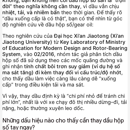
Không, bạn không nên coi dầu hộp số sàn là “trọn
đời” theo nghĩa không cần thay
, vì dầu vẫn chịu
nhiệt, tải, và nhiễm bẩn
theo thời gian. Để thấy rõ
“dầu xuống cấp là có thật”, bạn có thể nhìn từ góc
độ nghiên cứu về dầu hộp số/gear oil:
Theo nghiên cứu của
Đại học Xi’an Jiaotong (Xi’an
Jiaotong University)
từ
Key Laboratory of Ministry
of Education for Modern Design and Rotor-Bearing
System
, vào
02/2016
, nhóm tác giả phân tích dầu
hộp số đã sử dụng theo các mốc quãng đường và
ghi nhận
tính chất bôi trơn suy giảm (ví dụ hệ số
ma sát tăng) đi kèm thay đổi vi cấu trúc/độ nhớt
,
cho thấy dầu làm việc càng lâu càng dễ “xuống
cấp” trong điều kiện tải và ma sát.
Vì vậy, thay dầu định kỳ là “chi phí nhỏ để tránh chi
phí lớn”, nhất là với xe chạy đô thị nhiều dừng–đi, tải
nặng, hoặc thường xuyên leo dốc.
Những dấu hiệu nào cho thấy cần thay dầu hộp
số tay ngay?