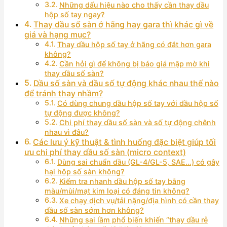
Những dấu hiệu nào cho thấy cần thay dầu
hộp số tay ngay?
Thay dầu số sàn ở hãng hay gara thì khác gì về
giá và hạng mục?
Thay dầu hộp số tay ở hãng có đắt hơn gara
không?
Cần hỏi gì để không bị báo giá mập mờ khi
thay dầu số sàn?
Dầu số sàn và dầu số tự động khác nhau thế nào
để tránh thay nhầm?
Có dùng chung dầu hộp số tay với dầu hộp số
tự động được không?
Chi phí thay dầu số sàn và số tự động chênh
nhau vì đâu?
Các lưu ý kỹ thuật & tình huống đặc biệt giúp tối
ưu chi phí thay dầu số sàn (micro context)
Dùng sai chuẩn dầu (GL-4/GL-5, SAE…) có gây
hại hộp số sàn không?
Kiểm tra nhanh dầu hộp số tay bằng
màu/mùi/mạt kim loại có đáng tin không?
Xe chạy dịch vụ/tải nặng/địa hình có cần thay
dầu số sàn sớm hơn không?
Những sai lầm phổ biến khiến “thay dầu rẻ