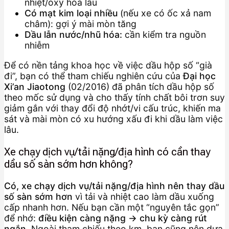
nhiệt/oxy hóa lâu
Có mạt kim loại nhiều
(nếu xe có ốc xả nam
châm): gợi ý mài mòn tăng
Dầu lẫn nước/nhũ hóa:
cần kiểm tra nguồn
nhiễm
Để có nền tảng khoa học về việc dầu hộp số “già
đi”, bạn có thể tham chiếu nghiên cứu của
Đại học
Xi’an Jiaotong
(02/2016) đã phân tích dầu hộp số
theo mốc sử dụng và cho thấy tính chất bôi trơn suy
giảm gắn với thay đổi độ nhớt/vi cấu trúc, khiến ma
sát và mài mòn có xu hướng xấu đi khi dầu làm việc
lâu.
Xe chạy dịch vụ/tải nặng/địa hình có cần thay
dầu số sàn sớm hơn không?
Có, xe chạy dịch vụ/tải nặng/địa hình nên thay dầu
số sàn sớm hơn
vì tải và nhiệt cao làm dầu xuống
cấp nhanh hơn. Nếu bạn cần một “nguyên tắc gọn”
để nhớ:
điều kiện càng nặng → chu kỳ càng rút
ngắn
. Ngoài tham chiếu theo km, bạn cũng nên dựa