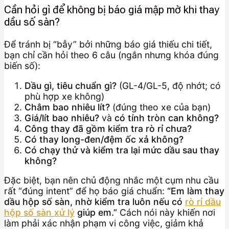
Cần hỏi gì để không bị báo giá mập mờ khi thay
dầu số sàn?
Để tránh bị “bẫy” bởi những báo giá thiếu chi tiết,
bạn chỉ cần hỏi theo 6 câu (ngắn nhưng khóa đúng
biến số):
Dầu gì, tiêu chuẩn gì?
(GL-4/GL-5, độ nhớt; có
phù hợp xe không)
Châm bao nhiêu lít?
(đúng theo xe của bạn)
Giá/lít bao nhiêu?
và
có tính tròn can không?
Công thay đã gồm kiểm tra rò rỉ chưa?
Có thay long-đen/đệm ốc xả không?
Có chạy thử và kiểm tra lại mức dầu sau thay
không?
Đặc biệt, bạn nên chủ động nhắc một cụm nhu cầu
rất “đúng intent” để họ báo giá chuẩn:
“Em làm thay
dầu hộp số sàn, nhờ kiểm tra luôn nếu có
rò rỉ dầu
hộp số sàn xử lý
giúp em.”
Cách nói này khiến nơi
làm phải xác nhận phạm vi công việc, giảm khả