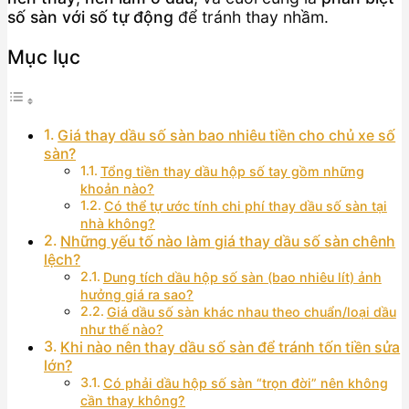
số sàn với số tự động
để tránh thay nhầm.
Mục lục
Giá thay dầu số sàn bao nhiêu tiền cho chủ xe số
sàn?
Tổng tiền thay dầu hộp số tay gồm những
khoản nào?
Có thể tự ước tính chi phí thay dầu số sàn tại
nhà không?
Những yếu tố nào làm giá thay dầu số sàn chênh
lệch?
Dung tích dầu hộp số sàn (bao nhiêu lít) ảnh
hưởng giá ra sao?
Giá dầu số sàn khác nhau theo chuẩn/loại dầu
như thế nào?
Khi nào nên thay dầu số sàn để tránh tốn tiền sửa
lớn?
Có phải dầu hộp số sàn “trọn đời” nên không
cần thay không?