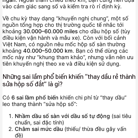
vào cảm giác sang số và kiểm tra rò rỉ định kỳ.
Về chu kỳ thay dạng “khuyến nghị chung”, một số
nguồn tổng hợp cho thị trường quốc tế nhắc tới
khoảng
30.000–60.000 miles
cho dầu hộp số (tùy
điều kiện vận hành và mẫu xe). Còn với bối cảnh
Việt Nam, có nguồn nêu mốc hộp số sàn thường
khoảng
40.000–50.000 km
. Bạn có thể dùng các
mốc này như “khung tham khảo”, nhưng vẫn nên ưu
tiên khuyến nghị theo xe và điều kiện sử dụng.
Những sai lầm phổ biến khiến “thay dầu rẻ thành
sửa hộp số đắt” là gì?
Có
6 sai lầm phổ biến
khiến chi phí từ “thay dầu”
leo thang thành “sửa hộp số”:
Nhầm dầu số sàn với dầu số tự động
(sai tiêu
chuẩn, sai đặc tính)
Châm sai mức dầu
(thiếu/ thừa đều gây vấn
đề)