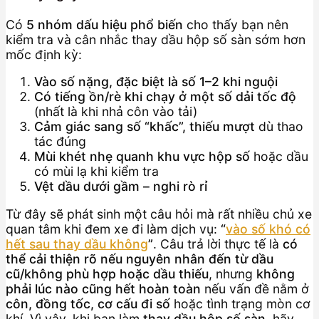
Có
5 nhóm dấu hiệu phổ biến
cho thấy bạn nên
kiểm tra và cân nhắc thay dầu hộp số sàn sớm hơn
mốc định kỳ:
Vào số nặng, đặc biệt là số 1–2 khi nguội
Có tiếng ồn/rè khi chạy ở một số dải tốc độ
(nhất là khi nhả côn vào tải)
Cảm giác sang số “khấc”, thiếu mượt
dù thao
tác đúng
Mùi khét nhẹ quanh khu vực hộp số
hoặc dầu
có mùi lạ khi kiểm tra
Vệt dầu dưới gầm – nghi rò rỉ
Từ đây sẽ phát sinh một câu hỏi mà rất nhiều chủ xe
quan tâm khi đem xe đi làm dịch vụ:
“
vào số khó có
hết sau thay dầu không
”
. Câu trả lời thực tế là
có
thể cải thiện rõ nếu nguyên nhân đến từ dầu
cũ/không phù hợp hoặc dầu thiếu
, nhưng
không
phải lúc nào cũng hết hoàn toàn
nếu vấn đề nằm ở
côn, đồng tốc, cơ cấu đi số
hoặc tình trạng mòn cơ
khí. Vì vậy, khi bạn làm
thay dầu hộp số sàn
, hãy