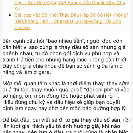
Cặn = Súc Rửa Động Cơ) Hướng Dẫn Chuẩn Cho Chủ
Xe
Giải đáp Vào Số Khó: Thay Dầu Hộp Số Có Hết Không?
(Hết/Không Hết) + Checklist Ly Hợp–Đồng Tốc Cho
Chủ Xe
Bên cạnh câu hỏi “bao nhiêu tiền”, người đọc còn
cần biết
vì sao cùng là thay dầu số sàn nhưng giá
chênh nhau
, từ đó chọn gói dịch vụ phù hợp và
tránh trả tiền cho những hạng mục không cần thiết.
Đây cũng là chìa khóa để bạn so sánh giữa làm ở
hãng và làm ở gara.
Một mối quan tâm khác là
thời điểm thay
: thay sớm
quá thì tốn, thay muộn quá lại dễ “đội chi phí” vì vào
số nặng, ồn, mòn đồng tốc hoặc phát sinh rò rỉ.
Hiểu đúng chu kỳ và dấu hiệu sẽ giúp bạn quyết
định làm ngay hay chờ đến mốc bảo dưỡng hợp lý.
Để bắt đầu, bài viết sẽ đi từ
giá thay dầu số sàn
, rồi
lần lượt giải thích
yếu tố ảnh hưởng giá
,
khi nào
nên thay
,
nên làm ở đâu
, và cuối cùng là
phân biệt