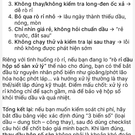
Không thay/không kiểm tra long-đen ốc xả
→
dễ rò rỉ
Bỏ qua rò rỉ nhỏ
→ lâu ngày thành thiếu dầu,
nóng, mòn
Chỉ nhìn giá rẻ, không hỏi chuẩn dầu
→ “rẻ
trước, đắt sau”
Không chạy thử và kiểm tra lại sau thay
→ lỗi
nhỏ không được phát hiện sớm
Riêng với tình huống rò rỉ, nếu bạn đang lo
“rò rỉ dầu
hộp số sàn xử lý”
thế nào cho đúng, bạn có thể bắt
đầu từ nguyên nhân phổ biến như gioăng/phớt lão
hóa hoặc phớt láp… và hướng xử lý thường là thay
thế/siết lắp đúng kỹ thuật. Điểm mấu chốt: xử lý rò
rỉ không chỉ để sạch gầm, mà để bảo vệ hộp số
khỏi thiếu dầu và quá nhiệt.
Tổng kết lại:
nếu bạn muốn kiểm soát chi phí, hãy
bắt đầu bằng việc xác định đúng “3 biến số” (loại
dầu – dung tích – công thay), sau đó dùng checklist
câu hỏi để chốt báo giá minh bạch. Khi làm đúng,
thay dầu hộp số sàn
không phải là khoản khó đoán,