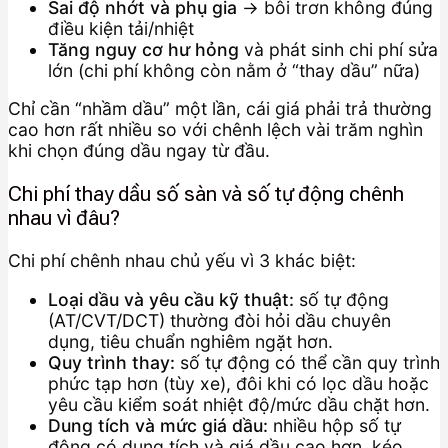
Sai độ nhớt và phụ gia
→ bôi trơn không đúng
điều kiện tải/nhiệt
Tăng nguy cơ hư hỏng
và phát sinh chi phí sửa
lớn (chi phí không còn nằm ở “thay dầu” nữa)
Chỉ cần “nhầm dầu” một lần, cái giá phải trả thường
cao hơn rất nhiều so với chênh lệch vài trăm nghìn
khi chọn đúng dầu ngay từ đầu.
Chi phí thay dầu số sàn và số tự động chênh
nhau vì đâu?
Chi phí chênh nhau chủ yếu vì 3 khác biệt:
Loại dầu và yêu cầu kỹ thuật:
số tự động
(AT/CVT/DCT) thường đòi hỏi dầu chuyên
dụng, tiêu chuẩn nghiêm ngặt hơn.
Quy trình thay:
số tự động có thể cần quy trình
phức tạp hơn (tùy xe), đôi khi có lọc dầu hoặc
yêu cầu kiểm soát nhiệt độ/mức dầu chặt hơn.
Dung tích và mức giá dầu:
nhiều hộp số tự
động có dung tích và giá dầu cao hơn, kéo