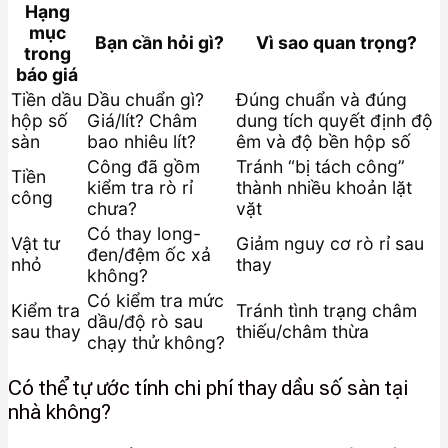
Hạng
mục
Bạn cần hỏi gì?
Vì sao quan trọng?
trong
báo giá
Tiền dầu
Dầu chuẩn gì?
Đúng chuẩn và đúng
hộp số
Giá/lít? Châm
dung tích quyết định độ
sàn
bao nhiêu lít?
êm và độ bền hộp số
Công đã gồm
Tránh “bị tách công”
Tiền
kiểm tra rò rỉ
thành nhiều khoản lặt
công
chưa?
vặt
Có thay long-
Vật tư
Giảm nguy cơ rò rỉ sau
đen/đệm ốc xả
nhỏ
thay
không?
Có kiểm tra mức
Kiểm tra
Tránh tình trạng châm
dầu/độ rò sau
sau thay
thiếu/châm thừa
chạy thử không?
Có thể tự ước tính chi phí thay dầu số sàn tại
nhà không?