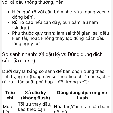
với xả dầu thông thường, nên:
Hiệu quả rõ
với cặn bám nhẹ–vừa (dạng vecni/
đóng bẩn).
Rủi ro cao
nếu cặn dày, bùn bám lâu năm
(sludge).
Phụ thuộc quy trình
: làm sai thời gian, sai điều
kiện tải, hoặc không thay lọc đúng cách đều
tăng nguy cơ.
So sánh nhanh: Xả dầu kỹ vs Dùng dung dịch
súc rửa (flush)
Dưới đây là bảng so sánh để bạn chọn đúng theo
tình trạng xe (bảng này so theo tiêu chí “mức sạch –
rủi ro – tần suất phù hợp – đối tượng xe”):
Tiêu
Xả dầu kỹ
Dùng dung dịch engine
chí
(không flush)
flush
Tối ưu thay dầu,
Mục
Hòa tan/đánh tan cặn bám
kéo theo cặn
tiêu
nội bộ