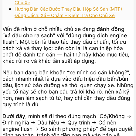
Chủ Xe
Hướng Dẫn Các Bước Thay Dầu Hộp Số Sàn (MTF)
Đúng Cách: Xả – Châm – Kiểm Tra Cho Chủ Xe
Vấn đề nằm ở chỗ nhiều chủ xe đang
đánh đồng
“xả dầu cho ra sạch” với “dùng dung dịch engine
flush”
. Một bên là thao tác thay dầu chuẩn, tối ưu
cách xả và thay lọc; bên còn lại là can thiệp hóa
chất để đánh tan cặn — hai thứ này khác mục tiêu,
khác rủi ro và khác tần suất áp dụng.
Nếu bạn đang băn khoăn “xe mình có cặn không?”,
cách nhanh nhất là dựa vào
dấu hiệu dầu bẩn/bùn
dầu
, lịch sử bảo dưỡng và thói quen chạy xe. Những
yếu tố này sẽ cho bạn câu trả lời khá rõ: nên xả kỹ
hơn, nên làm sạch từ từ, hay chỉ cần thay dầu đúng
quy trình là đủ.
Dưới đây
, mình sẽ đi theo đúng mạch “Có/Không →
Định nghĩa → Dấu hiệu → Quy trình → Có nên
engine flush → So sánh phương pháp” để bạn quyết
định an toàn, tránh tốn tiền oan mà vẫn bảo vệ