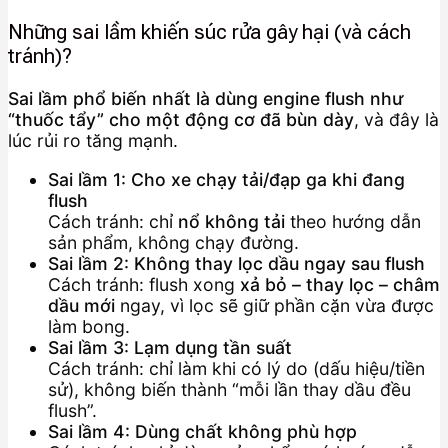
Những sai lầm khiến súc rửa gây hại (và cách
tránh)?
Sai lầm phổ biến nhất là dùng engine flush như
“thuốc tẩy” cho một động cơ đã bùn dày
, và đây là
lúc rủi ro tăng mạnh.
Sai lầm 1: Cho xe chạy tải/đạp ga khi đang
flush
Cách tránh: chỉ
nổ không tải
theo hướng dẫn
sản phẩm, không chạy đường.
Sai lầm 2: Không thay lọc dầu ngay sau flush
Cách tránh: flush xong
xả bỏ – thay lọc – châm
dầu mới
ngay, vì lọc sẽ giữ phần cặn vừa được
làm bong.
Sai lầm 3: Lạm dụng tần suất
Cách tránh: chỉ làm khi có lý do (dấu hiệu/tiền
sử), không biến thành “mỗi lần thay dầu đều
flush”.
Sai lầm 4: Dùng chất không phù hợp