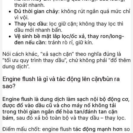
thoát nhanh.
Đủ thời gian chảy
: không rút ngắn quá mức chỉ
vì vội.
Thay lọc dầu
: lọc giữ cặn; không thay lọc thì
dầu mới nhanh bẩn.
Vệ sinh bề mặt lắp lọc/ốc xả, thay ron/long-
đen nếu cần
: tránh rò rỉ, giữ kín.
Nói cách khác, “xả sạch cặn” theo nghĩa đúng là
“tối ưu quy trình thay dầu”, chứ không phải “đổ thêm
dung dịch”.
Engine flush là gì và tác động lên cặn/bùn ra
sao?
Engine flush là dung dịch làm sạch nội bộ động cơ,
được đổ vào dầu cũ và cho máy nổ không tải
trong thời gian ngắn để hòa tan/đánh tan cặn
bám
, sau đó xả bỏ toàn bộ và thay dầu – thay lọc.
Điểm mấu chốt: engine flush
tác động mạnh hơn
so