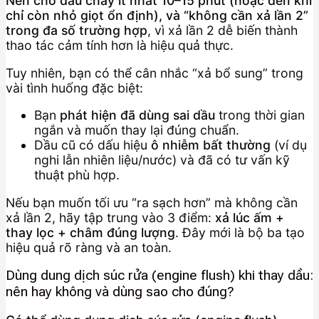
Nên chờ dầu chảy ít nhất 10–15 phút (hoặc đến khi
chỉ còn nhỏ giọt ổn định), và “không cần xả lần 2”
trong đa số trường hợp
, vì xả lần 2 dễ biến thành
thao tác cảm tính hơn là hiệu quả thực.
Tuy nhiên, bạn có thể cân nhắc “xả bổ sung” trong
vài tình huống đặc biệt:
Bạn
phát hiện đã dùng sai dầu
trong thời gian
ngắn và muốn thay lại đúng chuẩn.
Dầu cũ có dấu hiệu
ô nhiễm bất thường
(ví dụ
nghi lẫn nhiên liệu/nước) và đã có tư vấn kỹ
thuật phù hợp.
Nếu bạn muốn tối ưu “ra sạch hơn” mà không cần
xả lần 2, hãy tập trung vào 3 điểm:
xả lúc ấm +
thay lọc + châm đúng lượng
. Đây mới là bộ ba tạo
hiệu quả rõ ràng và an toàn.
Dùng dung dịch súc rửa (engine flush) khi thay dầu:
nên hay không và dùng sao cho đúng?