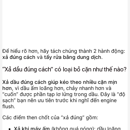
Để hiểu rõ hơn, hãy tách chúng thành 2 hành động:
xả đúng cách
và
tẩy rửa bằng dung dịch
.
“Xả dầu đúng cách” có loại bỏ cặn như thế nào?
Xả dầu đúng cách giúp kéo theo nhiều cặn mịn
hơn
, vì dầu ấm loãng hơn, chảy nhanh hơn và
“cuốn” được phần tạp lơ lửng trong dầu. Đây là “độ
sạch” bạn nên ưu tiên trước khi nghĩ đến engine
flush.
Các điểm then chốt của “xả đúng” gồm:
Xả khi máy ấm
(không quá nóng): dầu loãng,