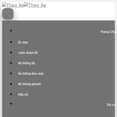
Skip
to
content
Trang Chủ
ắc quy
chẩn đoán lỗi
hệ thống lái
hệ thống làm mát
hệ thống phanh
hộp số
Tất cả