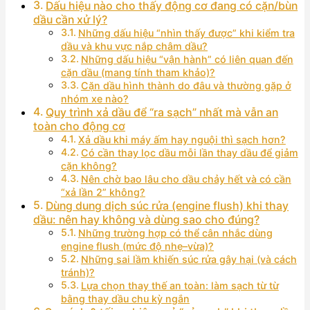
Dấu hiệu nào cho thấy động cơ đang có cặn/bùn
dầu cần xử lý?
Những dấu hiệu “nhìn thấy được” khi kiểm tra
dầu và khu vực nắp châm dầu?
Những dấu hiệu “vận hành” có liên quan đến
cặn dầu (mang tính tham khảo)?
Cặn dầu hình thành do đâu và thường gặp ở
nhóm xe nào?
Quy trình xả dầu để “ra sạch” nhất mà vẫn an
toàn cho động cơ
Xả dầu khi máy ấm hay nguội thì sạch hơn?
Có cần thay lọc dầu mỗi lần thay dầu để giảm
cặn không?
Nên chờ bao lâu cho dầu chảy hết và có cần
“xả lần 2” không?
Dùng dung dịch súc rửa (engine flush) khi thay
dầu: nên hay không và dùng sao cho đúng?
Những trường hợp có thể cân nhắc dùng
engine flush (mức độ nhẹ–vừa)?
Những sai lầm khiến súc rửa gây hại (và cách
tránh)?
Lựa chọn thay thế an toàn: làm sạch từ từ
bằng thay dầu chu kỳ ngắn