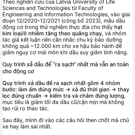
Theo nghiên cứu của Latvia University of Life
Sciences and Technologies từ Faculty of
Engineering and Information Technologies, vào giai
đoạn 12/2020–12/2021 (công bố 2023), mẫu dầu
động cơ trong thử nghiệm thực địa cho thấy
hạt
kim loại/ô nhiễm tăng theo quãng chạy
, và nhóm
tác giả kết luận nên cân nhắc chu kỳ bảo dưỡng
không quá ~12.000 km cho xe hậu bảo hành để
giảm nguy cơ mài mòn khi dầu suy giảm tính năng.
Quy trình xả dầu để “ra sạch” nhất mà vẫn an toàn
cho động cơ
Quy trình xả dầu để ra sạch nhất gồm 4 nhóm
bước: làm ấm đúng mức → xả đủ thời gian → thay
lọc đúng chuẩn → kiểm tra và châm đúng lượng
,
mục tiêu là giảm tối đa dầu cũ/cặn mịn mà không
tạo rủi ro thao tác.
Sau đây, mình đi vào các câu hỏi then chốt mà chủ
xe hay làm sai nhất.