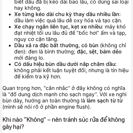
biết dầu đã bị kéo dài bao lâu, có dùng sai loại
hay không.
Xe từng kéo dài chu kỳ thay dầu nhiều lần
:
dầu làm việc quá lâu dễ oxy hóa và tạo cặn.
Xe chạy ngắn liên tục, kẹt xe nhiều
: máy khó
đạt nhiệt tối ưu lâu đủ để “bốc hơi” ẩm và tạp,
nguy cơ cặn tăng.
Dầu xả ra đặc bất thường, có bùn
(không chỉ
đen): đen là bình thường;
đặc, sệt, bám dẻo
mới đáng lo.
Có dấu hiệu bùn dầu dưới nắp châm dầu
:
không phải kết luận tuyệt đối, nhưng là tín hiệu
để kiểm tra kỹ hơn.
Quan trọng hơn, “cân nhắc” ở đây không có nghĩa
là “đổ dung dịch mạnh cho sạch ngay”. Với xe nghi
bùn dày, hướng an toàn thường là
làm sạch từ từ
(mình sẽ nói rõ ở phần engine flush).
Khi nào “Không” – nên tránh súc rửa để không
gây hại?