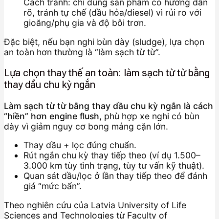
Cách tránh: chỉ dùng sản phẩm có hướng dẫn
rõ, tránh tự chế (dầu hỏa/diesel) vì rủi ro với
gioăng/phụ gia và độ bôi trơn.
Đặc biệt, nếu bạn nghi bùn dày (sludge), lựa chọn
an toàn hơn thường là “làm sạch từ từ”.
Lựa chọn thay thế an toàn: làm sạch từ từ bằng
thay dầu chu kỳ ngắn
Làm sạch từ từ bằng thay dầu chu kỳ ngắn là cách
“hiền” hơn engine flush
, phù hợp xe nghi có bùn
dày vì giảm nguy cơ bong mảng cặn lớn.
Thay dầu + lọc đúng chuẩn.
Rút ngắn chu kỳ thay tiếp theo (ví dụ 1.500–
3.000 km tùy tình trạng, tùy tư vấn kỹ thuật).
Quan sát dầu/lọc ở lần thay tiếp theo để đánh
giá “mức bẩn”.
Theo nghiên cứu của Latvia University of Life
Sciences and Technologies từ Faculty of