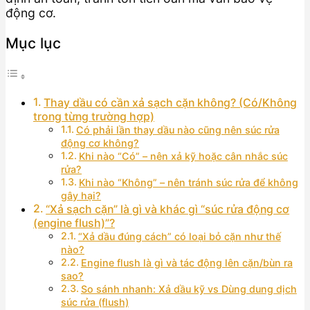
động cơ.
Mục lục
Thay dầu có cần xả sạch cặn không? (Có/Không
trong từng trường hợp)
Có phải lần thay dầu nào cũng nên súc rửa
động cơ không?
Khi nào “Có” – nên xả kỹ hoặc cân nhắc súc
rửa?
Khi nào “Không” – nên tránh súc rửa để không
gây hại?
“Xả sạch cặn” là gì và khác gì “súc rửa động cơ
(engine flush)”?
“Xả dầu đúng cách” có loại bỏ cặn như thế
nào?
Engine flush là gì và tác động lên cặn/bùn ra
sao?
So sánh nhanh: Xả dầu kỹ vs Dùng dung dịch
súc rửa (flush)