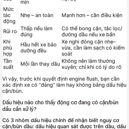
mịn
Mức
tác
Nhẹ – an toàn
Mạnh hơn – cần điều kiện
động
Thấp nếu làm
Có thể bong cặn, tắc lọc/
Rủi ro
đúng
đường dầu nếu xe bẩn
Khi
Xe nghi đóng cặn nhẹ–
Hầu hết xe bảo
phù
vừa, cần làm sạch có kiểm
dưỡng đều
hợp
soát
Tần
Không nên làm thường
Mỗi lần thay dầu
suất
xuyên; chỉ khi có lý do rõ
Vì vậy, trước khi quyết định engine flush, bạn cần
xác định xe có “đáng” làm hay không bằng dấu hiệu
cặn/bùn.
Dấu hiệu nào cho thấy động cơ đang có cặn/bùn
dầu cần xử lý?
Có 3 nhóm dấu hiệu chính để nhận biết nguy cơ
cặn/bùn dầu: dấu hiệu quan sát được trên dầu, dấu