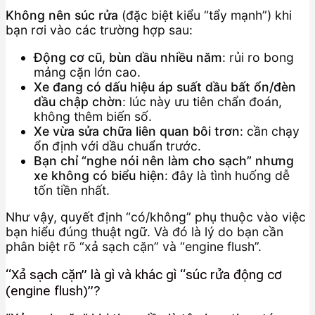
Không nên súc rửa
(đặc biệt kiểu “tẩy mạnh”) khi
bạn rơi vào các trường hợp sau:
Động cơ cũ, bùn dầu nhiều năm
: rủi ro bong
mảng cặn lớn cao.
Xe đang có dấu hiệu áp suất dầu bất ổn/đèn
dầu chập chờn
: lúc này ưu tiên chẩn đoán,
không thêm biến số.
Xe vừa sửa chữa liên quan bôi trơn
: cần chạy
ổn định với dầu chuẩn trước.
Bạn chỉ “nghe nói nên làm cho sạch” nhưng
xe không có biểu hiện
: đây là tình huống dễ
tốn tiền nhất.
Như vậy, quyết định “có/không” phụ thuộc vào việc
bạn hiểu đúng thuật ngữ. Và đó là lý do bạn cần
phân biệt rõ “xả sạch cặn” và “engine flush”.
“Xả sạch cặn” là gì và khác gì “súc rửa động cơ
(engine flush)”?