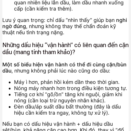
quan nhiên liệu lẫn dầu, làm dầu nhanh xuống
cấp (cần kiểm tra thêm).
Lưu ý quan trọng: chỉ dấu “nhìn thấy” giúp bạn
nghi
ngờ đúng
, nhưng không thay thế chẩn đoán kỹ
thuật nếu tình trạng nặng.
Những dấu hiệu “vận hành” có liên quan đến cặn
dầu (mang tính tham khảo)?
Một số biểu hiện vận hành có thể đi cùng cặn/bùn
dầu
, nhưng không phải lúc nào cũng do dầu:
Máy ì hơn, phản hồi kém dần theo thời gian.
Nóng máy nhanh hơn trong điều kiện tương tự.
Tiếng cơ khí “gõ/ồn” tăng khi nguội, giảm khi
nóng (cần loại trừ nguyên nhân khác).
Đèn dầu/áp suất dầu bất thường (đây là dấu
hiệu cần kiểm tra ngay, không tự xử lý).
Nếu bạn có dấu hiệu vận hành + dấu hiệu dầu
sệt/bùn, khả năng cặn cao hơn. Khi đó, thay vì “đổ