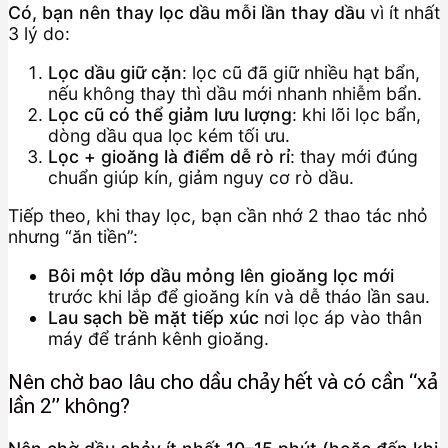
Có, bạn nên thay lọc dầu mỗi lần thay dầu
vì ít nhất
3 lý do:
Lọc dầu giữ cặn
: lọc cũ đã giữ nhiều hạt bẩn,
nếu không thay thì dầu mới nhanh nhiễm bẩn.
Lọc cũ có thể giảm lưu lượng
: khi lõi lọc bẩn,
dòng dầu qua lọc kém tối ưu.
Lọc + gioăng là điểm dễ rò rỉ
: thay mới đúng
chuẩn giúp kín, giảm nguy cơ rò dầu.
Tiếp theo, khi thay lọc, bạn cần nhớ 2 thao tác nhỏ
nhưng “ăn tiền”:
Bôi một lớp dầu mỏng lên gioăng lọc mới
trước khi lắp để gioăng kín và dễ tháo lần sau.
Lau sạch bề mặt tiếp xúc
nơi lọc áp vào thân
máy để tránh kênh gioăng.
Nên chờ bao lâu cho dầu chảy hết và có cần “xả
lần 2” không?