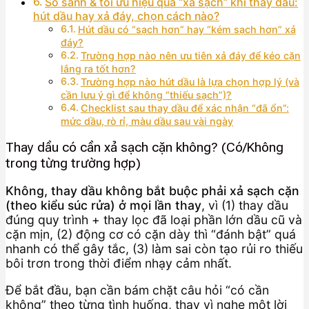
So sánh & tối ưu hiệu quả “xả sạch” khi thay dầu:
hút dầu hay xả đáy, chọn cách nào?
Hút dầu có “sạch hơn” hay “kém sạch hơn” xả
đáy?
Trường hợp nào nên ưu tiên xả đáy để kéo cặn
lắng ra tốt hơn?
Trường hợp nào hút dầu là lựa chọn hợp lý (và
cần lưu ý gì để không “thiếu sạch”)?
Checklist sau thay dầu để xác nhận “đã ổn”:
mức dầu, rò rỉ, màu dầu sau vài ngày
Thay dầu có cần xả sạch cặn không? (Có/Không
trong từng trường hợp)
Không, thay dầu không bắt buộc phải xả sạch cặn
(theo kiểu súc rửa) ở mọi lần thay
, vì (1) thay dầu
đúng quy trình + thay lọc đã loại phần lớn dầu cũ và
cặn mịn, (2) động cơ có cặn dày thì “đánh bật” quá
nhanh có thể gây tắc, (3) làm sai còn tạo rủi ro thiếu
bôi trơn trong thời điểm nhạy cảm nhất.
Để bắt đầu, bạn cần bám chặt câu hỏi “có cần
không” theo từng tình huống, thay vì nghe một lời