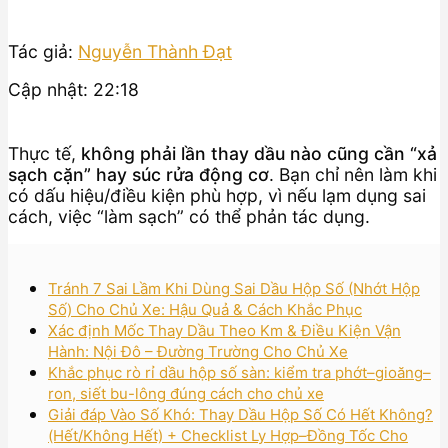
Tác giả:
Nguyễn Thành Đạt
Cập nhật: 22:18
Thực tế,
không phải lần thay dầu nào cũng cần “xả
sạch cặn” hay súc rửa động cơ
. Bạn chỉ nên làm khi
có dấu hiệu/điều kiện phù hợp, vì nếu lạm dụng sai
cách, việc “làm sạch” có thể phản tác dụng.
Tránh 7 Sai Lầm Khi Dùng Sai Dầu Hộp Số (Nhớt Hộp
Số) Cho Chủ Xe: Hậu Quả & Cách Khắc Phục
Xác định Mốc Thay Dầu Theo Km & Điều Kiện Vận
Hành: Nội Đô – Đường Trường Cho Chủ Xe
Khắc phục rò rỉ dầu hộp số sàn: kiểm tra phớt–gioăng–
ron, siết bu-lông đúng cách cho chủ xe
Giải đáp Vào Số Khó: Thay Dầu Hộp Số Có Hết Không?
(Hết/Không Hết) + Checklist Ly Hợp–Đồng Tốc Cho