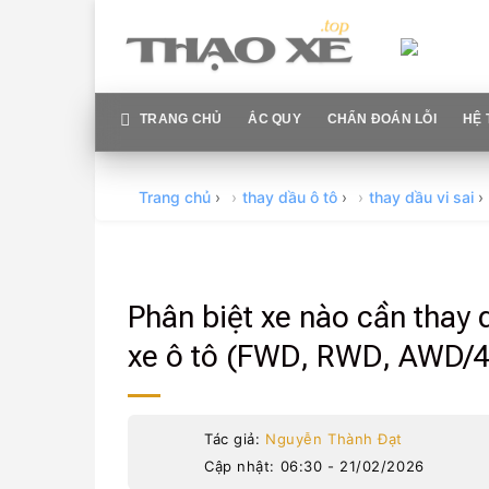
Skip
to
content
TRANG CHỦ
ẮC QUY
CHẨN ĐOÁN LỖI
HỆ 
Trang chủ
›
thay dầu ô tô
›
thay dầu vi sai
›
Phân biệt xe nào cần thay d
xe ô tô (FWD, RWD, AWD/
Tác giả:
Nguyễn Thành Đạt
Cập nhật: 06:30 - 21/02/2026