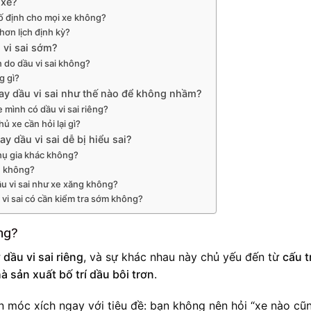
 xe?
cố định cho mọi xe không?
hơn lịch định kỳ?
 vi sai sớm?
n do dầu vi sai không?
g gì?
ay dầu vi sai như thế nào để không nhầm?
 mình có dầu vi sai riêng?
ủ xe cần hỏi lại gì?
y dầu vi sai dễ bị hiểu sai?
phụ gia khác không?
ủ không?
ầu vi sai như xe xăng không?
 vi sai có cần kiểm tra sớm không?
ông?
dầu vi sai riêng
, và sự khác nhau này chủ yếu đến từ
cấu t
à sản xuất bố trí dầu bôi trơn
.
ần móc xích ngay với tiêu đề: bạn không nên hỏi “xe nào cũ