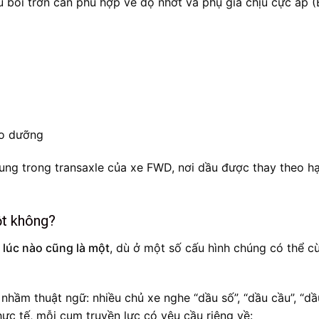
dầu bôi trơn cần phù hợp về độ nhớt và phụ gia chịu cực áp (
ảo dưỡng
hung trong transaxle của xe FWD, nơi dầu được thay theo h
ột không?
 lúc nào cũng là một
, dù ở một số cấu hình chúng có thể c
h nhầm thuật ngữ: nhiều chủ xe nghe “dầu số”, “dầu cầu”, “dầ
hực tế, mỗi cụm truyền lực có yêu cầu riêng về: