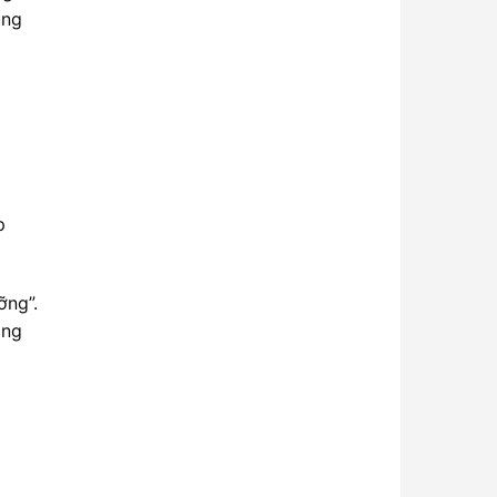
ùng
p
ỡng”.
ang