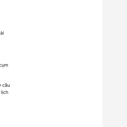
ài
 cụm
ở cầu
lịch