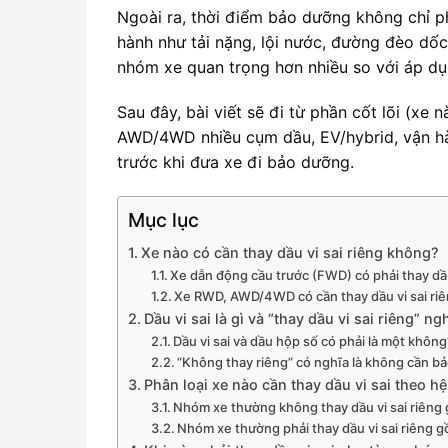
Ngoài ra, thời điểm bảo dưỡng không chỉ p
hành như tải nặng, lội nước, đường đèo dốc
nhóm xe quan trọng hơn nhiều so với áp dụ
Sau đây, bài viết sẽ đi từ phần cốt lõi (xe
AWD/4WD nhiều cụm dầu, EV/hybrid, vận hà
trước khi đưa xe đi bảo dưỡng.
Mục lục
Xe nào có cần thay dầu vi sai riêng không?
Xe dẫn động cầu trước (FWD) có phải thay dầu
Xe RWD, AWD/4WD có cần thay dầu vi sai ri
Dầu vi sai là gì và “thay dầu vi sai riêng” ngh
Dầu vi sai và dầu hộp số có phải là một khôn
“Không thay riêng” có nghĩa là không cần b
Phân loại xe nào cần thay dầu vi sai theo 
Nhóm xe thường không thay dầu vi sai riêng
Nhóm xe thường phải thay dầu vi sai riêng 