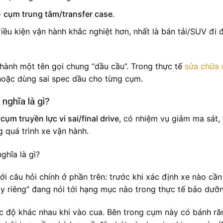
u + cụm trung tâm/transfer case
.
ều kiện vận hành khắc nghiệt hơn, nhất là bán tải/SUV đi 
thành một tên gọi chung “dầu cầu”. Trong thực tế
sửa chữa 
hoặc dùng sai spec dầu cho từng cụm.
 nghĩa là gì?
ụm truyền lực vi sai/final drive
, có nhiệm vụ giảm ma sát, 
g quá trình xe vận hành.
i câu hỏi chính ở phần trên: trước khi xác định xe nào cần
thay riêng” đang nói tới hạng mục nào trong thực tế bảo dưỡ
ốc độ khác nhau khi vào cua. Bên trong cụm này có bánh ră