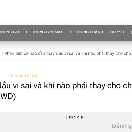
THỐNG LÁI
HỆ THỐNG LÀM MÁT
HỆ THỐNG PHANH
HỘP SỐ
Phân biệt xe nào cần thay dầu vi sai và khi nào phải thay cho c
THAY DẦU VI SAI
ầu vi sai và khi nào phải thay cho c
4WD)
Đánh giá
Đánh g