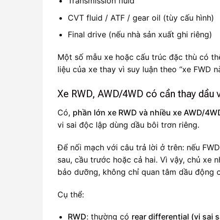
Transmission fluid
CVT fluid / ATF / gear oil (tùy cấu hình)
Final drive (nếu nhà sản xuất ghi riêng)
Một số mẫu xe hoặc cấu trúc đặc thù có thể
liệu của xe thay vì suy luận theo “xe FWD 
Xe RWD, AWD/4WD có cần thay dầu vi
Có,
phần lớn xe RWD và nhiều xe AWD/4WD 
vi sai độc lập dùng dầu bôi trơn riêng.
Để nối mạch với câu trả lời ở trên: nếu F
sau, cầu trước hoặc cả hai. Vì vậy, chủ xe 
bảo dưỡng, không chỉ quan tâm dầu động c
Cụ thể:
RWD
: thường có
rear differential (vi sai 