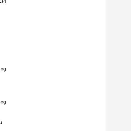
EP)
ạng
ùng
u