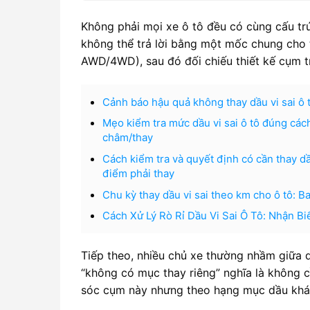
Không phải mọi xe ô tô đều có cùng cấu trú
không thể trả lời bằng một mốc chung cho 
AWD/4WD), sau đó đối chiếu thiết kế cụm t
Cảnh báo hậu quả không thay dầu vi sai ô t
Mẹo kiểm tra mức dầu vi sai ô tô đúng cách
châm/thay
Cách kiểm tra và quyết định có cần thay d
điểm phải thay
Chu kỳ thay dầu vi sai theo km cho ô tô: B
Cách Xử Lý Rò Rỉ Dầu Vi Sai Ô Tô: Nhận 
Tiếp theo, nhiều chủ xe thường nhầm giữa d
“không có mục thay riêng” nghĩa là không 
sóc cụm này nhưng theo hạng mục dầu khác