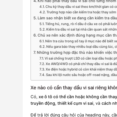
Khi nào phải thay dầu vi sai cho từng nhóm
Chu kỳ thay dầu vi sai theo km/thời gian có 
Trường hợp nào cần kiểm tra hoặc thay sớm 
Làm sao nhận biết xe đang cần kiểm tra dầu
Tiếng hú, rung, rò rỉ dầu ở cầu xe có phải luô
Kiểm tra dầu vi sai tại nhà cần quan sát nhữn
Chủ xe nên xác định đúng hạng mục cần th
Nên tra cứu trong sổ tay ở mục nào để biết xe
Nếu gara báo thay nhiều loại dầu cùng lúc, ch
Những trường hợp đặc thù nào khiến việc tha
Vi sai chống trượt LSD có cần loại dầu hoặc 
Xe AWD/4WD có phải chỉ thay dầu vi sai là đ
Xe điện hoặc hybrid có còn khái niệm thay d
Sau khi lội nước sâu hoặc off-road nặng, dầu
Xe nào có cần thay dầu vi sai riêng kh
Có,
xe ô tô có thể cần hoặc không cần thay 
truyền động
,
thiết kế cụm vi sai
, và
cách nh
Để trả lời đúng câu hỏi của heading này, c