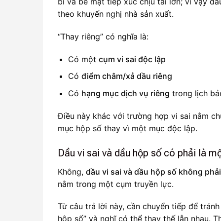
bi và bề mặt tiếp xúc chịu tải lớn; vì vậy 
theo khuyến nghị nhà sản xuất.
“Thay riêng” có nghĩa là:
Có một
cụm vi sai độc lập
Có
điểm châm/xả dầu riêng
Có
hạng mục dịch vụ riêng
trong lịch b
Điều này khác với trường hợp vi sai nằm c
mục hộp số thay vì một mục độc lập.
Dầu vi sai và dầu hộp số có phải là m
Không,
dầu vi sai và dầu hộp số không phải
nằm trong một cụm truyền lực.
Từ câu trả lời này, cần chuyển tiếp để trán
hộp số” và nghĩ có thể thay thế lẫn nhau. T