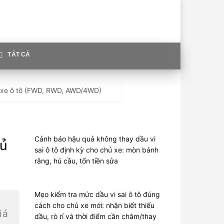
TẤT CẢ
hủ xe ô tô (FWD, RWD, AWD/4WD)
Cảnh báo hậu quả không thay dầu vi
hủ
sai ô tô định kỳ cho chủ xe: mòn bánh
răng, hú cầu, tốn tiền sửa
Mẹo kiểm tra mức dầu vi sai ô tô đúng
cách cho chủ xe mới: nhận biết thiếu
iá
dầu, rò rỉ và thời điểm cần châm/thay