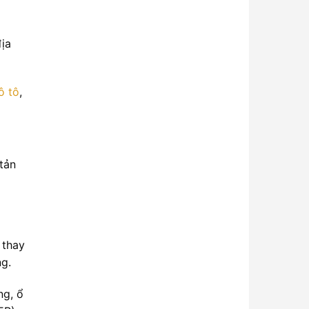
địa
ô tô
,
tản
 thay
ng.
ng, ổ