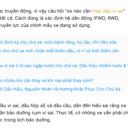
c truyền động, vì vậy câu hỏi “xe nào cần
thay dầu vi sai
”
tất cả. Cách đúng là xác định hệ dẫn động (FWD, RWD,
ruyền lực của chính mẫu xe đang sử dụng.
ô định kỳ cho chủ xe: mòn bánh răng, hú cầu, tốn tiền sửa
 cho chủ xe mới: nhận biết thiếu dầu, rò rỉ và thời điểm cần
ầu vi sai ô tô sau ngập nước cho chủ xe: Dấu hiệu nhiễm nước & 
ao nhiêu km cần thay và khi nào phải thay sớm?
Biết Dấu Hiệu, Nguyên Nhân Và Hướng Khắc Phục Cho Chủ Xe
ầu vi sai, dầu hộp số và dầu cầu, dẫn đến hiểu sai rằng xe
cần bảo dưỡng cụm vi sai. Thực tế, có những xe vẫn phải 
 trong lịch bảo dưỡng.