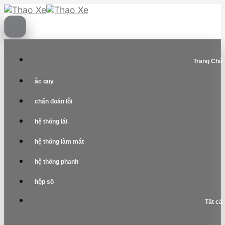
Skip
to
content
Trang Chủ
ắc quy
chẩn đoán lỗi
hệ thống lái
hệ thống làm mát
hệ thống phanh
hộp số
Tất cả