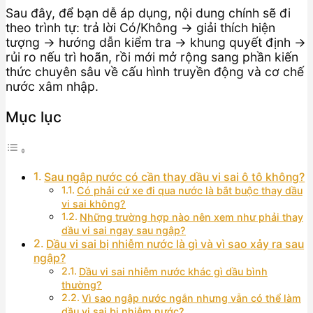
Sau đây, để bạn dễ áp dụng, nội dung chính sẽ đi
theo trình tự: trả lời Có/Không → giải thích hiện
tượng → hướng dẫn kiểm tra → khung quyết định →
rủi ro nếu trì hoãn, rồi mới mở rộng sang phần kiến
thức chuyên sâu về cấu hình truyền động và cơ chế
nước xâm nhập.
Mục lục
Sau ngập nước có cần thay dầu vi sai ô tô không?
Có phải cứ xe đi qua nước là bắt buộc thay dầu
vi sai không?
Những trường hợp nào nên xem như phải thay
dầu vi sai ngay sau ngập?
Dầu vi sai bị nhiễm nước là gì và vì sao xảy ra sau
ngập?
Dầu vi sai nhiễm nước khác gì dầu bình
thường?
Vì sao ngập nước ngắn nhưng vẫn có thể làm
dầu vi sai bị nhiễm nước?