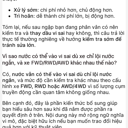
Xử lý sớm:
chi phí nhỏ hơn, chủ động hơn.
Trì hoãn:
dễ thành chi phí lớn, bị động hơn.
Tóm lại, nếu sau ngập bạn đang phân vân có nên
kiểm tra và
thay dầu vi sai
hay không, thì câu trả lời
thực tế thường nghiêng về hướng
kiểm tra sớm để
tránh sửa lớn
.
Vì sao nước có thể vào vi sai dù xe chỉ lội nước
ngắn, và xe FWD/RWD/AWD khác nhau thế nào?
Có,
nước vẫn có thể vào vi sai dù chỉ lội nước
ngắn
, và mức độ cần kiểm tra khác nhau theo cấu
hình xe
FWD, RWD hoặc AWD/4WD
vì số lượng cụm
truyền động cần quan tâm không giống nhau.
Bên cạnh đó, đây là phần kiến thức bổ sung giúp
bạn hiểu sâu hơn sau khi đã nắm được phần ra
quyết định ở trên. Nội dung này mở rộng ngữ nghĩa
vi mô, đặc biệt hữu ích nếu bạn muốn trao đổi hiệu
quả hơn với kỹ thuật viên.