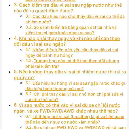
Cách kiểm tra dầu vi sai sau ngập nước như thế
nào để ra quyết định đúng?
Các dấu hiệu nào cho thấy dầu vi sai có thể đã
nhiễm nước?
So sánh kiểm tra bằng quan sát tại nhà và
kiểm tra tại gara khác nhau ra sao?
Khi nào phải thay ngay và khi nào chỉ cần theo
dõi dầu vi sai sau ngập?
Nhóm điều kiện nào yêu cầu thay dầu vi sai
ngay để tránh hư hỏng?
Trường hợp nào có thể tạm theo dõi nhưng
phải tái kiểm tra?
Nếu không thay dầu vi sai bị nhiễm nước thì rủi ro
gì xảy ra?
Dấu hiệu hư hỏng vi sai sau ngập nước khác gì
dấu hiệu bình thường của xe?
Chi phí thay dầu vi sai nhỏ hơn chi phí sửa vi
sai như thế nào?
Vì sao nước có thể vào vi sai dù xe chỉ lội nước
ngắn, và xe FWD/RWD/AWD khác nhau thế nào?
Lỗ thông hơi vi sai (breather) là gì và liên quan
thế nào đến nguy cơ nước xâm nhập?
So sánh xe FWD, RWD và AWD/4WD về số cụm