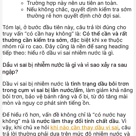
Trường hợp này nên ưu tiên an toàn.
Nếu không chắc, quyết định kiểm tra sớm
thường rẻ hơn quyết định chờ đợi sai.
Tóm lại, ở bước đầu tiên này, câu trả lời đúng cho
truy vấn “có cần hay không” là:
Có thể cần và rất
thường cần kiểm tra sớm
, đặc biệt khi xe thuộc
nhóm rủi ro cao. Đây cũng là nền để sang heading
tiếp theo: hiểu rõ dầu vi sai nhiễm nước là gì.
Dầu vi sai bị nhiễm nước là gì và vì sao xảy ra sau
ngập?
Dầu vi sai bị nhiễm nước là
tình trạng dầu bôi trơn
trong cụm vi sai bị lẫn nước/ẩm
, làm giảm khả năng
bôi trơn, bảo vệ bánh răng và ổ bi, từ đó tăng mài
mòn và nguy cơ phát sinh tiếng ồn.
Để hiểu rõ hơn, vấn đề không chỉ là “có nước hay
không” mà là
nước làm thay đổi tính chất dầu
. Vì
vậy, khi chủ xe hỏi
khi nào cần thay dầu vi sai
, câu
trả lời thường phải dựa trên mức độ nhiễm nước và