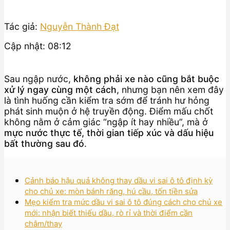
Tác giả:
Nguyễn Thành Đạt
Cập nhật: 08:12
Sau ngập nước,
không phải xe nào cũng bắt buộc
xử lý ngay cùng một cách
, nhưng bạn nên xem đây
là tình huống cần kiểm tra sớm để tránh hư hỏng
phát sinh muộn ở hệ truyền động. Điểm mấu chốt
không nằm ở cảm giác “ngập ít hay nhiều”, mà ở
mực nước thực tế, thời gian tiếp xúc và dấu hiệu
bất thường sau đó
.
Cảnh báo hậu quả không thay dầu vi sai ô tô định kỳ
cho chủ xe: mòn bánh răng, hú cầu, tốn tiền sửa
Mẹo kiểm tra mức dầu vi sai ô tô đúng cách cho chủ xe
mới: nhận biết thiếu dầu, rò rỉ và thời điểm cần
châm/thay