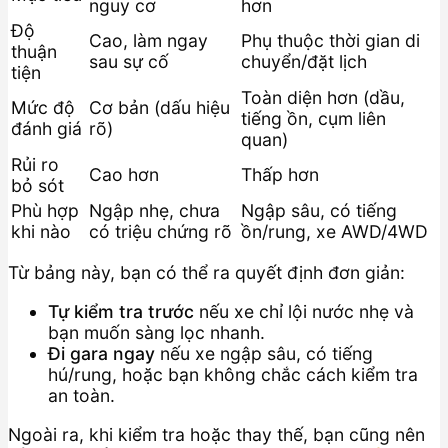
nguy cơ
hơn
Độ
Cao, làm ngay
Phụ thuộc thời gian di
thuận
sau sự cố
chuyển/đặt lịch
tiện
Toàn diện hơn (dầu,
Mức độ
Cơ bản (dấu hiệu
tiếng ồn, cụm liên
đánh giá
rõ)
quan)
Rủi ro
Cao hơn
Thấp hơn
bỏ sót
Phù hợp
Ngập nhẹ, chưa
Ngập sâu, có tiếng
khi nào
có triệu chứng rõ
ồn/rung, xe AWD/4WD
Từ bảng này, bạn có thể ra quyết định đơn giản:
Tự kiểm tra trước
nếu xe chỉ lội nước nhẹ và
bạn muốn sàng lọc nhanh.
Đi gara ngay
nếu xe ngập sâu, có tiếng
hú/rung, hoặc bạn không chắc cách kiểm tra
an toàn.
Ngoài ra, khi kiểm tra hoặc thay thế, bạn cũng nên