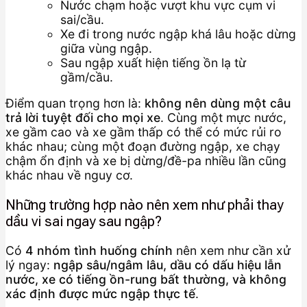
Nước chạm hoặc vượt khu vực cụm vi
sai/cầu.
Xe đi trong nước ngập khá lâu hoặc dừng
giữa vùng ngập.
Sau ngập xuất hiện tiếng ồn lạ từ
gầm/cầu.
Điểm quan trọng hơn là:
không nên dùng một câu
trả lời tuyệt đối cho mọi xe
. Cùng một mực nước,
xe gầm cao và xe gầm thấp có thể có mức rủi ro
khác nhau; cùng một đoạn đường ngập, xe chạy
chậm ổn định và xe bị dừng/đề-pa nhiều lần cũng
khác nhau về nguy cơ.
Những trường hợp nào nên xem như phải thay
dầu vi sai ngay sau ngập?
Có
4 nhóm tình huống chính
nên xem như cần xử
lý ngay:
ngập sâu/ngâm lâu, dầu có dấu hiệu lẫn
nước, xe có tiếng ồn-rung bất thường, và không
xác định được mức ngập thực tế
.