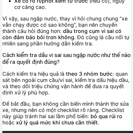
Xe có rò rỉ/phớt kém từ trước
(nếu có), nguy
cơ càng cao.
Vì vậy, sau ngập nước, thay vì hỏi chung chung “xe
vẫn chạy được có sao không”, bạn nên chuyển
thành câu hỏi đúng hơn:
dầu trong cụm vi sai có
còn đảm bảo bôi trơn không
. Đó cũng là cầu nối tự
nhiên sang phần hướng dẫn kiểm tra.
Cách kiểm tra dầu vi sai sau ngập nước như thế nào
để ra quyết định đúng?
Cách kiểm tra hiệu quả là
theo 3 nhóm bước
: quan
sát bên ngoài cụm cầu/vi sai, kiểm tra dấu hiệu dầu,
và theo dõi triệu chứng vận hành để đưa ra quyết
định xử lý phù hợp.
Để bắt đầu, bạn không cần biến mình thành thợ sửa
xe, nhưng nên có một checklist rõ ràng. Checklist
này giúp tránh hai sai lầm phổ biến:
bỏ qua rủi ro
hoặc
xử lý quá mức khi chưa cần thiết
.