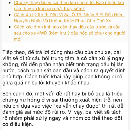
Chu kỳ thay dầu vi sai theo km cho ô tô: Bao nhiêu km
cần thay và khi nào phải thay sớm?
Cách Xử Lý Rò Rỉ Dầu Vi Sai Ô Tô: Nhận Biết Dấu Hiệu,
Nguyên Nhân Và Hướng Khắc Phục Cho Chủ Xe
Cách xác định khi nào cần thay dầu cầu trước và cầu
sau cho xe 4WD (kèm lưu ý dầu hộp số phụ) cho người
mới
Tiếp theo, để trả lời đúng nhu cầu của chủ xe, bài
viết sẽ đi từ câu hỏi trung tâm là
có cần xử lý ngay
không
, rồi đến phần nhận biết tình trạng dầu bị lẫn
nước, cách quan sát ban đầu và cách ra quyết định
phù hợp. Cách triển khai này giúp bạn không bị rối
giữa quá nhiều lời khuyên khác nhau.
Bên cạnh đó, một vấn đề rất hay bị bỏ qua là
triệu
chứng hư hỏng ở vi sai thường xuất hiện trễ
, nên
nếu chỉ dựa vào việc “xe vẫn chạy được” thì rất dễ
đánh giá sai mức độ rủi ro. Vì vậy, bài viết sẽ tách
rõ nhóm
phải xử lý ngay
và nhóm
có thể theo dõi
có điều kiện
.