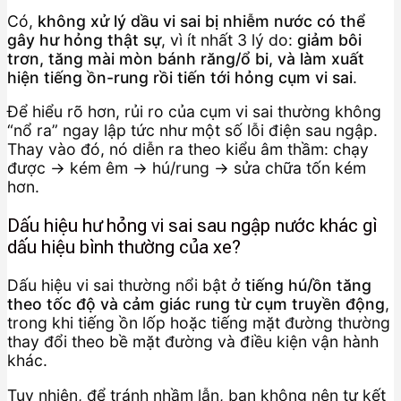
Có,
không xử lý dầu vi sai bị nhiễm nước có thể
gây hư hỏng thật sự
, vì ít nhất 3 lý do:
giảm bôi
trơn, tăng mài mòn bánh răng/ổ bi, và làm xuất
hiện tiếng ồn-rung rồi tiến tới hỏng cụm vi sai
.
Để hiểu rõ hơn, rủi ro của cụm vi sai thường không
“nổ ra” ngay lập tức như một số lỗi điện sau ngập.
Thay vào đó, nó diễn ra theo kiểu âm thầm: chạy
được → kém êm → hú/rung → sửa chữa tốn kém
hơn.
Dấu hiệu hư hỏng vi sai sau ngập nước khác gì
dấu hiệu bình thường của xe?
Dấu hiệu vi sai thường nổi bật ở
tiếng hú/ồn tăng
theo tốc độ và cảm giác rung từ cụm truyền động
,
trong khi tiếng ồn lốp hoặc tiếng mặt đường thường
thay đổi theo bề mặt đường và điều kiện vận hành
khác.
Tuy nhiên, để tránh nhầm lẫn, bạn không nên tự kết