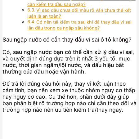
cần kiểm tra dầu sau ngập?
Vì sao dầu chưa đổi màu rõ vẫn chưa thể kết
luận là an toàn?
Có nên tái kiểm tra sau khi đã thay dầu vi sai
lần đầu trong ca ngập sâu không?
Sau ngập nước có cần thay dầu vi sai ô tô không?
Có,
sau ngập nước bạn có thể cần xử lý dầu vi sai
,
và quyết định đúng dựa trên ít nhất 3 yếu tố:
mực
nước, thời gian ngâm/lội nước, và dấu hiệu bất
thường của dầu hoặc vận hành
.
Để trả lời đúng câu hỏi này, thay vì kết luận theo
cảm tính, bạn nên xem xe thuộc nhóm nguy cơ thấp
hay nguy cơ cao. Cụ thể hơn, phần dưới đây giúp
bạn phân biệt rõ trường hợp nào chỉ cần theo dõi và
trường hợp nào nên ưu tiên kiểm tra/thay ngay.