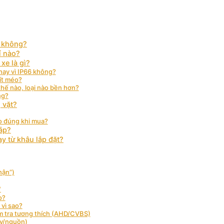
n không?
í nào?
xe là gì?
ay vì IP66 không?
 ít méo?
thế nào, loại nào bền hơn?
ng?
 vặt?
o đúng khi mua?
ắp?
y từ khâu lắp đặt?
hận”)
?
o?
 vì sao?
m tra tương thích (AHD/CVBS)
ây/nguồn)