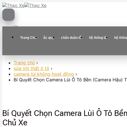
Skip
to
content
Trang Chủ
ắc quy
chẩn đoán lỗi
hệ thống lái
hệ thốn
Trang chủ
›
sửa nội thất ô tô
›
camera lùi không hoạt động
›
Bí Quyết Chọn Camera Lùi Ô Tô Bền (Camera Hậu) 
Bí Quyết Chọn Camera Lùi Ô Tô Bề
Chủ Xe