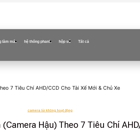
g làm mát
hệ thống phanh
hộp số
Tất cả
Theo 7 Tiêu Chí AHD/CCD Cho Tài Xế Mới & Chủ Xe
camera lùi không hoạt động
n (Camera Hậu) Theo 7 Tiêu Chí AHD