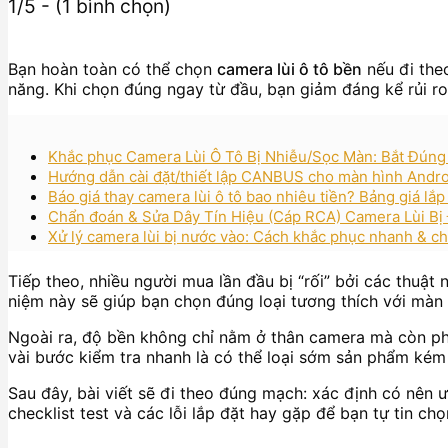
1/5 - (1 bình chọn)
Bạn hoàn toàn có thể chọn
camera lùi ô tô bền
nếu đi theo
năng. Khi chọn đúng ngay từ đầu, bạn giảm đáng kể rủi ro m
Khắc phục Camera Lùi Ô Tô Bị Nhiễu/Sọc Màn: Bắt Đúng
Hướng dẫn cài đặt/thiết lập CANBUS cho màn hình Android
Báo giá thay camera lùi ô tô bao nhiêu tiền? Bảng giá lắp
Chẩn đoán & Sửa Dây Tín Hiệu (Cáp RCA) Camera Lùi Bị
Xử lý camera lùi bị nước vào: Cách khắc phục nhanh & ch
Tiếp theo, nhiều người mua lần đầu bị “rối” bởi các thuật
niệm này sẽ giúp bạn chọn đúng loại tương thích với màn 
Ngoài ra, độ bền không chỉ nằm ở thân camera mà còn p
vài bước kiểm tra nhanh là có thể loại sớm sản phẩm kém 
Sau đây, bài viết sẽ đi theo đúng mạch: xác định có nên ưu
checklist test và các lỗi lắp đặt hay gặp để bạn tự tin ch