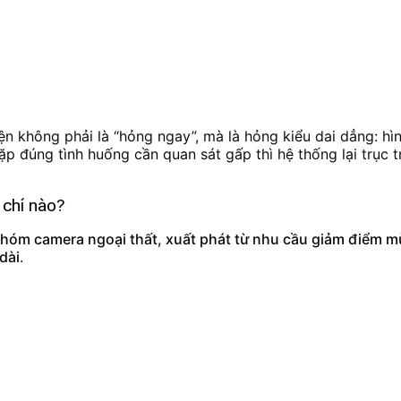
n không phải là “hỏng ngay”, mà là hỏng kiểu dai dẳng: hình
 đúng tình huống cần quan sát gấp thì hệ thống lại trục tr
 chí nào?
 nhóm camera ngoại thất, xuất phát từ nhu cầu giảm điểm mù
dài
.