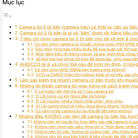
Mục lục
Camera lùi ô tô bền (camera hậu) có thật sự cần ưu tiê
Camera lùi ô tô bền là gì và “bền” được đo bằng tiêu ch
7 tiêu chí chọn camera lùi ô tô bền cho tài xế mới & chủ 
Có nên chọn camera có chuẩn chống nước IP67/IP68 th
Góc nhìn rộng bao nhiêu là đủ để vừa quan sát tốt vừa
Nhìn đêm kiểu IR (hồng ngoại) và low-light khác nhau 
Vỏ kim loại hay nhựa tốt hơn để dùng lâu, chịu mưa nắ
AHD/CCD là gì và chọn thế nào để hình ổn định, ít hỏng
Có nên chọn AHD 1080p mọi trường hợp không?
CCD vs CMOS (trên thị trường) khác gì và hiểu sao ch
Làm sao kiểm tra nhanh camera có bền trước khi mua/l
Những lỗi khiến camera lùi mau hỏng và cách tránh nga
1) Lỗi nước–ẩm (kẻ thù số 1 của camera lùi)
2) Lỗi rung–cơ khí (lỏng dần rồi hỏng)
3) Lỗi nguồn–nhiễu (hình chập chờn, khó chịu)
4) Lỗi tương thích tín hiệu (mua đúng nhưng “không n
Có nên tự lắp camera lùi tại nhà để tiết kiệm không?
Những điều KHÔNG nên làm để camera lùi bền lâu hơn
Không nên xịt rửa áp lực trực diện vào mắt camera vì sa
Không nên chọn góc siêu rộng chỉ vì “nhìn được nhiều”
Không nên tin vào “thông số quảng cáo” nếu thiếu kiể
Không nên bỏ qua bảo hành & tiêu chuẩn lắp đặt (đi d