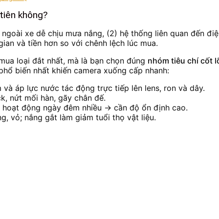
 tiên không?
ngoài xe dễ chịu mưa nắng, (2) hệ thống liên quan đến điện/
i gian và tiền hơn so với chênh lệch lúc mua.
i mua loại đắt nhất, mà là bạn chọn đúng
nhóm tiêu chí cốt l
 phổ biến nhất khiến camera xuống cấp nhanh:
và áp lực nước tác động trực tiếp lên lens, ron và dây.
ck, nứt mối hàn, gãy chân đế.
h, hoạt động ngày đêm nhiều → cần độ ổn định cao.
, vỏ; nắng gắt làm giảm tuổi thọ vật liệu.