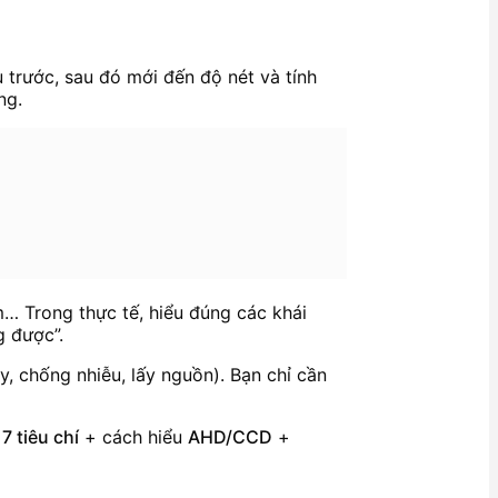
u trước, sau đó mới đến độ nét và tính
ng.
m… Trong thực tế, hiểu đúng các khái
g được”.
y, chống nhiễu, lấy nguồn). Bạn chỉ cần
i
7 tiêu chí
+ cách hiểu
AHD/CCD
+