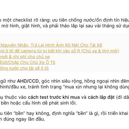
 một checklist rõ ràng: ưu tiên chống nước/ổn định tín hiệ
ờ hình, giật hình, và phải tháo lắp lại sau vài tháng sử dụ
 Nguyên Nhân, Trả Lại Hình Ảnh Rõ Nét Cho Tài Xế
 ô tô để camera lùi tự bật khi vào số R (Chủ xe & thợ mới)
 mới & chi phí cho chủ xe
 Đứt/Chập Cho Chủ Xe Ô Tô
ống nước cho tài xế ô tô
 ngữ như
AHD/CCD
, góc nhìn siêu rộng, hồng ngoại nhìn đê
hình/đầu xe, tránh tình trạng “mua xịn nhưng lại không dùn
hụ thuộc vào
cách test trước khi mua
và
cách lắp đặt
(đi dâ
bền hoặc cấu hình dễ phát sinh lỗi.
 tiên “bền” hay không, định nghĩa “bền” là gì, rồi triển kha
ọn đúng ngay lần đầu.