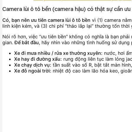
Camera lùi ô tô bền (camera hậu) có thật sự cần ưu
Có, bạn nên ưu tiên camera lùi ô tô bền
vì (1) camera nằm 
linh kiện kém, và (3) chi phí “tháo lắp lại” thường tốn thờ
Nói rõ hơn, việc “ưu tiên bền” không có nghĩa là bạn phả
gian.
Để bắt đầu
, hãy nhìn vào những tình huống sử dụng
Xe đi mưa nhiều / rửa xe thường xuyên:
nước, hơi ẩm 
Xe hay đi đường xấu:
rung động liên tục làm lỏng ja
Xe chạy dịch vụ:
tần suất vào số R, bật tắt màn hìn
Xe đỗ ngoài trời:
nhiệt độ cao làm lão hóa keo, gioăng