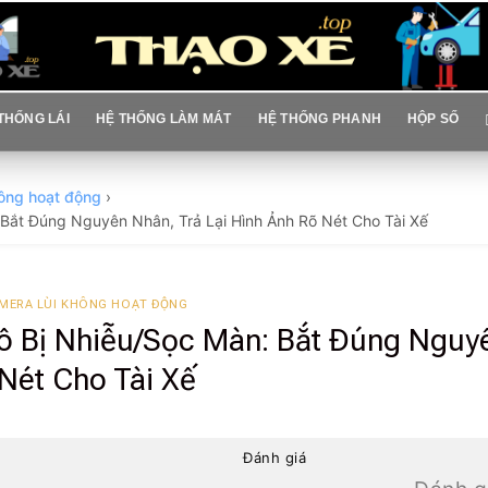
THỐNG LÁI
HỆ THỐNG LÀM MÁT
HỆ THỐNG PHANH
HỘP SỐ
hông hoạt động
›
Bắt Đúng Nguyên Nhân, Trả Lại Hình Ảnh Rõ Nét Cho Tài Xế
MERA LÙI KHÔNG HOẠT ĐỘNG
ô Bị Nhiễu/Sọc Màn: Bắt Đúng Nguy
 Nét Cho Tài Xế
Đánh giá