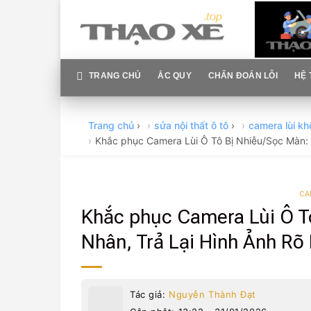
Skip
to
content
TRANG CHỦ
ẮC QUY
CHẨN ĐOÁN LỖI
HỆ 
Trang chủ
›
sửa nội thất ô tô
›
camera lùi k
Khắc phục Camera Lùi Ô Tô Bị Nhiễu/Sọc Màn: 
CA
Khắc phục Camera Lùi Ô T
Nhân, Trả Lại Hình Ảnh Rõ
Tác giả:
Nguyễn Thành Đạt