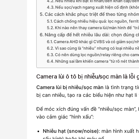
Nếu nhiễu khi bật xi nhan/đèn khẩn cấp/đèn
Nếu sọc/vạch ngang xuất hiện cố định (khô
Các cách khắc phục triệt để theo từng nh
Cách chống nhiễu hiệu quả: lọc nguồn, ferrit
Khi nào nên thay camera lùi/màn hình để “trả
Nâng cấp để hết nhiễu lâu dài: chọn đúng c
Camera AHD khác gì CVBS và có giảm sọc/nh
Vì sao cùng là “nhiễu” nhưng có loại nhiễu 
Có nên dùng lọc nguồn/relay riêng cho cam
Những sai lầm khiến camera “từ rõ nét thành
Camera lùi ô tô bị nhiễu/sọc màn là lỗi 
Camera lùi bị nhiễu/sọc màn
là tình trạng 
bị can nhiễu, tạo ra các biểu hiện như hạt 
Để móc xích đúng vấn đề “nhiễu/sọc màn”, 
vào cảm giác “hình xấu”:
Nhiễu hạt (snow/noise)
: màn hình xuất hi
sấy kính) hoặc khi máy nổ.