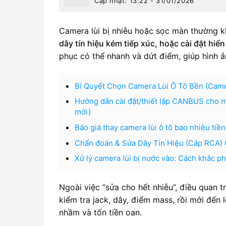
Cập nhật: 13:22 - 31/01/2026
Camera lùi bị nhiễu hoặc sọc màn thường k
dây tín hiệu kém tiếp xúc, hoặc cài đặt hiển
phục có thể nhanh và dứt điểm, giúp hình ảnh
Bí Quyết Chọn Camera Lùi Ô Tô Bền (Cam
Hướng dẫn cài đặt/thiết lập CANBUS cho mà
mới)
Báo giá thay camera lùi ô tô bao nhiêu tiề
Chẩn đoán & Sửa Dây Tín Hiệu (Cáp RCA) 
Xử lý camera lùi bị nước vào: Cách khắc p
Ngoài việc “sửa cho hết nhiễu”, điều quan 
kiểm tra jack, dây, điểm mass, rồi mới đến 
nhầm và tốn tiền oan.