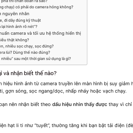
 pha thì chẩn đoán ra sao?
ng chạy) có phải do camera hỏng không?
óm nguyên nhân
e, đi dây đúng kỹ thuật
 lại hình ảnh rõ nét”?
huẩn camera và tối ưu hệ thống hiển thị
iễu thật không?
nền, nhiễu sọc chạy, sọc đứng?
era lùi? Dùng thế nào đúng?
 nhiễu” sau một thời gian sử dụng là gì?
gì và nhận biết thế nào?
tín hiệu hình ảnh từ camera truyền lên màn hình bị suy giảm
li ti, gợn sóng, sọc ngang/dọc, nhấp nháy hoặc vạch chạy.
bạn nên nhận biết theo
dấu hiệu nhìn thấy được
thay vì chỉ
ện hạt li ti như “tuyết”, thường tăng khi bạn bật tải điện (đè