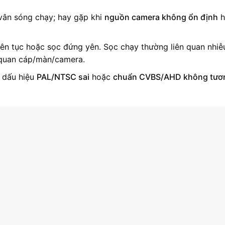
 vân sóng chạy; hay gặp khi
nguồn camera không ổn định
h
liên tục hoặc sọc đứng yên. Sọc chạy thường liên quan nhiễ
 quan cáp/màn/camera.
là dấu hiệu
PAL/NTSC sai
hoặc
chuẩn CVBS/AHD không tươ