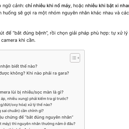
eo ngữ cảnh:
chỉ nhiễu khi nổ máy
, hoặc
nhiễu khi bật xi nha
nh huống sẽ gợi ra một nhóm nguyên nhân khác nhau và cá
út để “bắt đúng bệnh”, rồi chọn giải pháp phù hợp: tự xử lý 
y camera khi cần.
à nhận biết thế nào?
 được không? Khi nào phải ra gara?
era lùi bị nhiễu/sọc màn là gì?
áp, nhiễu xung) phải kiểm tra gì trước?
ng/đứt/oxy hóa) xử lý thế nào?
 sai chuẩn) cần chỉnh gì?
iệu chứng để “bắt đúng nguyên nhân”
tắt máy) thì nguyên nhân thường nằm ở đâu?