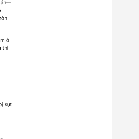
 bản—
ễ
hờn
àm ở
 thì
ị sụt