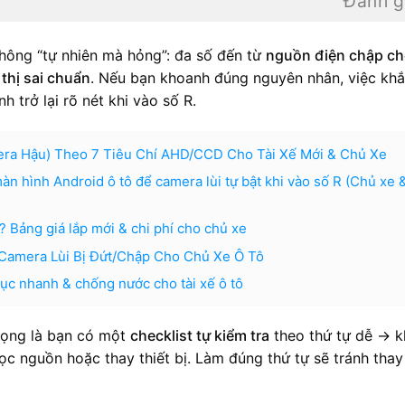
Đánh g
hông “tự nhiên mà hỏng”: đa số đến từ
nguồn điện chập ch
 thị sai chuẩn
. Nếu bạn khoanh đúng nguyên nhân, việc kh
 trở lại rõ nét khi vào số R.
era Hậu) Theo 7 Tiêu Chí AHD/CCD Cho Tài Xế Mới & Chủ Xe
n hình Android ô tô để camera lùi tự bật khi vào số R (Chủ xe 
n? Bảng giá lắp mới & chi phí cho chủ xe
Camera Lùi Bị Đứt/Chập Cho Chủ Xe Ô Tô
hục nhanh & chống nước cho tài xế ô tô
trọng là bạn có một
checklist tự kiểm tra
theo thứ tự dễ → k
lọc nguồn hoặc thay thiết bị. Làm đúng thứ tự sẽ tránh thay