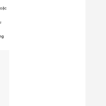
oặc
u
ng