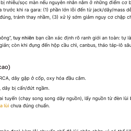
i bị nhiễu/sọc màn nếu nguyên nhân nằm ở những điểm cơ
 trước khi ra gara: (1) phần lớn lỗi đến từ jack/dây/mass d
g đúng, tránh thay nhầm, (3) xử lý sớm giảm nguy cơ chập c
hông”,
tuy nhiên
bạn cần xác định rõ ranh giới an toàn: tự l
 giản; còn khi đụng đến hộp cầu chì, canbus, tháo táp-lô sâu
 cao)
k RCA, dây gập ở cốp, oxy hóa đầu cắm.
, dây bị cấn/đứt ngầm.
ai tuyến (chạy song song dây nguồn), lấy nguồn từ đèn lùi b
 lùi
chưa đúng chuẩn.