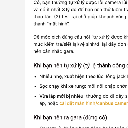
Có
, bạn thường
tự xử lý được
lỗi camera lù
và có ít nhất
3 lý do
để bạn nên thử kiểm tra
thao tác, (2) test tại chỗ giúp khoanh vùn
thành “mất hình”.
Để móc xích đúng câu hỏi “tự xử lý được k
mức kiểm tra/siết lại/vệ sinh/đi lại dây đơn
nên cân nhắc gara.
Khi bạn nên tự xử lý (tỷ lệ thành công
Nhiễu nhẹ, xuất hiện theo lúc
: lỏng jac
Sọc chạy khi xe rung
: mối nối chập chờn
Vừa lắp mới bị nhiễu
: thường do đi dây s
áp, hoặc
cài đặt màn hình/canbus camera
Khi bạn nên ra gara (đừng cố)