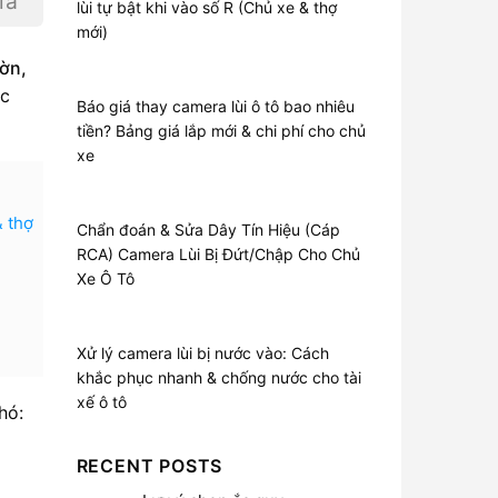
iá
lùi tự bật khi vào số R (Chủ xe & thợ
mới)
ờn,
ắc
Báo giá thay camera lùi ô tô bao nhiêu
tiền? Bảng giá lắp mới & chi phí cho chủ
xe
& thợ
Chẩn đoán & Sửa Dây Tín Hiệu (Cáp
RCA) Camera Lùi Bị Đứt/Chập Cho Chủ
Xe Ô Tô
Xử lý camera lùi bị nước vào: Cách
khắc phục nhanh & chống nước cho tài
xế ô tô
hó:
RECENT POSTS