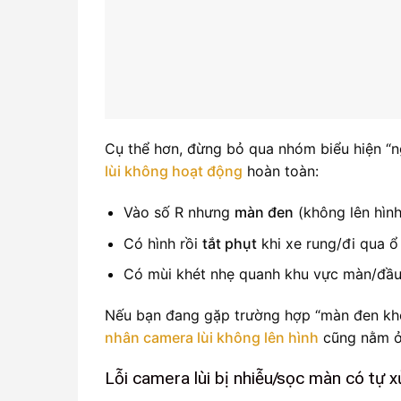
Cụ thể hơn, đừng bỏ qua nhóm biểu hiện “ng
lùi không hoạt động
hoàn toàn:
Vào số R nhưng
màn đen
(không lên hình
Có hình rồi
tắt phụt
khi xe rung/đi qua ổ
Có mùi khét nhẹ quanh khu vực màn/đầu
Nếu bạn đang gặp trường hợp “màn đen khô
nhân camera lùi không lên hình
cũng nằm ở 
Lỗi camera lùi bị nhiễu/sọc màn có tự x