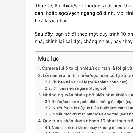
Thực tế, lỗi nhiễu/sọc thường xuất hiện th
đèn
, hoặc
sọc/vạch ngang cố định
. Mỗi tì
test khác nhau.
Sau đây, bạn sẽ đi theo một quy trình 10 ph
nhà, chỉnh lại cài đặt, chống nhiễu, hay tha
Mục lục
Camera lùi ô tô bị nhiễu/sọc màn là lỗi gì v
Lỗi camera lùi bị nhiễu/sọc màn có tự xử lý
Khi bạn nên tự xử lý (tỷ lệ thành công cao)
Khi bạn nên ra gara (đừng cố)
Những nguyên nhân phổ biến nhất khiến cam
Nhiễu/sọc do nguồn điện không ổn định (sụt 
Nhiễu/sọc do dây tín hiệu hoặc jack cắm (lỏ
Nhiễu/sọc do màn hình/đầu Android (setting
Quy trình chẩn đoán nhanh 10 phút theo tr
Nếu chỉ nhiễu khi nổ máy (không nhiễu khi 