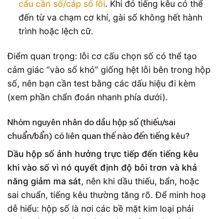
cấu cần số/cáp số lỗi
. Khi đó tiếng kêu có thể
đến từ va chạm cơ khí, gài số không hết hành
trình hoặc lệch cữ.
Điểm quan trọng: lỗi cơ cấu chọn số có thể tạo
cảm giác “vào số khó” giống hệt lỗi bên trong hộp
số, nên bạn cần test bằng các dấu hiệu đi kèm
(xem phần chẩn đoán nhanh phía dưới).
Nhóm nguyên nhân do dầu hộp số (thiếu/sai
chuẩn/bẩn) có liên quan thế nào đến tiếng kêu?
Dầu hộp số ảnh hưởng trực tiếp đến tiếng kêu
khi vào số vì nó quyết định độ bôi trơn và khả
năng giảm ma sát
, nên khi dầu thiếu, bẩn, hoặc
sai chuẩn, tiếng kêu thường tăng rõ. Để minh hoạ
dễ hiểu: hộp số là nơi các bề mặt kim loại phải