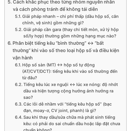
Cách khắc phục theo từng nhóm nguyên nhân
và cách phòng tránh để không tái diễn
Giải pháp nhanh – chi phí thấp (dầu hộp số, căn
chỉnh, vệ sinh) gồm những gì?
Giải pháp cần gara (thay chi tiết mòn, xử lý hộp
số/ly hợp) thường gồm những hạng mục nào?
Phân biệt tiếng kêu “bình thường” ↔ “bất
thường” khi vào số theo loại hộp số và điều kiện
vận hành
Hộp số sàn (MT) ↔ hộp số tự động
(AT/CVT/DCT): tiếng kêu khi vào số thường đến
từ đâu?
Tiếng kêu lúc xe nguội ↔ lúc xe nóng: độ nhớt
dầu và hiện tượng cộng hưởng ảnh hưởng ra
sao?
Các lỗi dễ nhầm với “tiếng kêu hộp số” (bạc
đạn, moay-ơ, CV joint, phanh) là gì?
Sau khi thay dầu/sửa chữa mà phát sinh tiếng
kêu: có phải do sai chuẩn dầu hoặc lắp đặt chưa
chuẩn không?