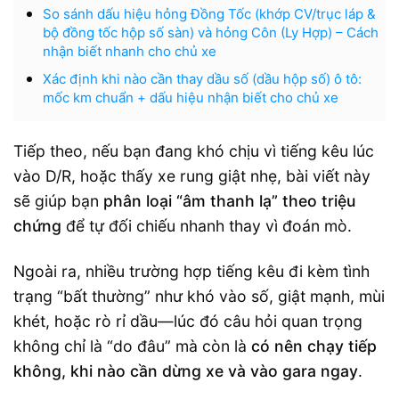
So sánh dấu hiệu hỏng Đồng Tốc (khớp CV/trục láp &
bộ đồng tốc hộp số sàn) và hỏng Côn (Ly Hợp) – Cách
nhận biết nhanh cho chủ xe
Xác định khi nào cần thay dầu số (dầu hộp số) ô tô:
mốc km chuẩn + dấu hiệu nhận biết cho chủ xe
Tiếp theo, nếu bạn đang khó chịu vì tiếng kêu lúc
vào D/R, hoặc thấy xe rung giật nhẹ, bài viết này
sẽ giúp bạn
phân loại “âm thanh lạ” theo triệu
chứng
để tự đối chiếu nhanh thay vì đoán mò.
Ngoài ra, nhiều trường hợp tiếng kêu đi kèm tình
trạng “bất thường” như khó vào số, giật mạnh, mùi
khét, hoặc rò rỉ dầu—lúc đó câu hỏi quan trọng
không chỉ là “do đâu” mà còn là
có nên chạy tiếp
không, khi nào cần dừng xe và vào gara ngay
.