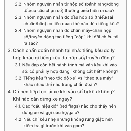
Nhóm nguyên nhân từ hộp số (bánh răng/đồng
tốc/cơ cấu chọn số) thường biểu hiện ra sao?
Nhóm nguyên nhân do dầu hộp số (thiếu/sai
chuẩn/bẩn) có liên quan thế nào đến tiếng kêu?
Nhóm nguyên nhân do chân máy–chân hộp
số/truyền động tạo tiếng “cộp” khi đổi chiều tải
ra sao?
Cách chẩn đoán nhanh tại nhà: tiếng kêu do ly
hợp khác gì tiếng kêu do hộp số/truyền động?
Nếu đạp côn hết hành trình mà vẫn kêu khi vào
số: có phải ly hợp đang “không cắt hết” không?
Tiếng kêu “theo tốc độ xe” vs “theo tua máy”
khác nhau thế nào trong chẩn đoán?
Có nên tiếp tục lái xe khi vào số bị kêu không?
Khi nào cần dừng xe ngay?
Các “dấu hiệu đỏ” (red flags) nào cho thấy nên
dừng xe và gọi cứu hộ/gara?
Nếu chỉ kêu nhẹ nhưng không rung giật: nên
kiểm tra gì trước khi vào gara?