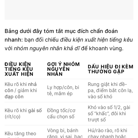
Bảng dưới đây tóm tắt mục đích chẩn đoán
nhanh:
bạn đối chiếu
điều kiện xuất hiện tiếng kêu
với
nhóm nguyên nhân khả dĩ
để khoanh vùng.
ĐIỀU KIỆN
GỢI Ý NHÓM
DẤU HIỆU ĐI KÈM
TIẾNG KÊU
NGUYÊN
THƯỜNG GẶP
XUẤT HIỆN
NHÂN
Kêu rõ khi
nhả
Rung giật khi đề-
Ly hợp/côn, bi
côn
/ giảm khi
pa, điểm bắt côn lạ,
tê, mâm ép
đạp côn
vào số khó
Khó vào số 1/2, gài
Kêu rõ khi
gài số
Đồng tốc/cơ
số “khấc”, đôi khi
(rít/cọ)
cấu chọn số
trượt số
Vòng bi, bánh
Hú/rào rào, rõ khi
Kêu tăng theo
răng, vi sai, bạc
chạy nhanh hoặc