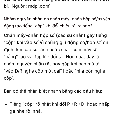
bị.
(Nguồn: mdpi.com)
Nhóm nguyên nhân do chân máy–chân hộp số/truyền
động tạo tiếng “cộp” khi đổi chiều tải ra sao?
Chân máy–chân hộp số (cao su chân) gây tiếng
“cộp” khi vào số vì chúng giữ động cơ/hộp số ổn
định
, khi cao su rách hoặc chai, cụm máy sẽ
“hẫng” tạo va đập lúc đổi tải. Hơn nữa, đây là
nhóm nguyên nhân
rất hay gặp
khi bạn mô tả
“vào D/R nghe cộp một cái” hoặc “nhả côn nghe
cộp”.
Bạn có thể nhận biết nhanh bằng các dấu hiệu:
Tiếng “cộp” rõ nhất khi
đổi P→R→D
, hoặc
nhấp
ga nhẹ rồi nhả
.