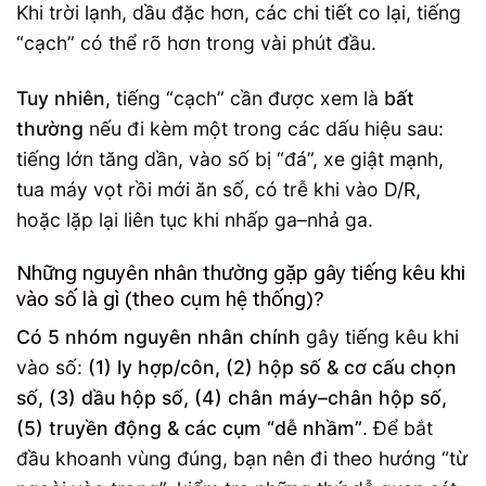
Khi trời lạnh, dầu đặc hơn, các chi tiết co lại, tiếng
“cạch” có thể rõ hơn trong vài phút đầu.
Tuy nhiên
, tiếng “cạch” cần được xem là
bất
thường
nếu đi kèm một trong các dấu hiệu sau:
tiếng lớn tăng dần, vào số bị “đá”, xe giật mạnh,
tua máy vọt rồi mới ăn số, có trễ khi vào D/R,
hoặc lặp lại liên tục khi nhấp ga–nhả ga.
Những nguyên nhân thường gặp gây tiếng kêu khi
vào số là gì (theo cụm hệ thống)?
Có 5 nhóm nguyên nhân chính
gây tiếng kêu khi
vào số:
(1) ly hợp/côn, (2) hộp số & cơ cấu chọn
số, (3) dầu hộp số, (4) chân máy–chân hộp số,
(5) truyền động & các cụm “dễ nhầm”
. Để bắt
đầu khoanh vùng đúng, bạn nên đi theo hướng “từ