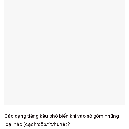
Các dạng tiếng kêu phổ biến khi vào số gồm những
loại nào (cạch/cộp/rít/hú/rè)?