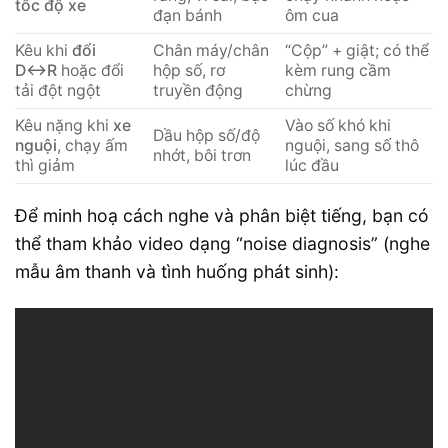
tốc độ xe
đạn bánh
ôm cua
Kêu khi
đổi
Chân máy/chân
“Cộp” + giật; có thể
D↔R
hoặc đổi
hộp số, rơ
kèm rung cầm
tải đột ngột
truyền động
chừng
Kêu nặng khi
xe
Vào số khó khi
Dầu hộp số/độ
nguội
, chạy ấm
nguội, sang số thô
nhớt, bôi trơn
thì giảm
lúc đầu
Để minh hoạ cách nghe và phân biệt tiếng, bạn có
thể tham khảo video dạng “noise diagnosis” (nghe
mẫu âm thanh và tình huống phát sinh):