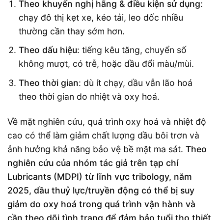
Theo khuyến nghị hãng & điều kiện sử dụng
:
chạy đô thị kẹt xe, kéo tải, leo dốc nhiều
thường cần thay sớm hơn.
Theo dấu hiệu
: tiếng kêu tăng, chuyển số
không mượt, có trễ, hoặc dầu đổi màu/mùi.
Theo thời gian
: dù ít chạy, dầu vẫn lão hoá
theo thời gian do nhiệt và oxy hoá.
Về mặt nghiên cứu, quá trình oxy hoá và nhiệt độ
cao có thể làm giảm chất lượng dầu bôi trơn và
ảnh hưởng khả năng bảo vệ bề mặt ma sát.
Theo
nghiên cứu của nhóm tác giả trên tạp chí
Lubricants (MDPI) từ lĩnh vực tribology, năm
2025, dầu thuỷ lực/truyền động có thể bị suy
giảm do oxy hoá trong quá trình vận hành và
cần theo dõi tình trạng để đảm bảo tuổi thọ thiết