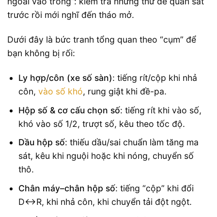
ngoài vào trong”: kiểm tra những thứ dễ quan sát
trước rồi mới nghĩ đến tháo mở.
Dưới đây là bức tranh tổng quan theo “cụm” để
bạn không bị rối:
Ly hợp/côn (xe số sàn)
: tiếng rít/cộp khi nhả
côn,
vào số khó
, rung giật khi đề-pa.
Hộp số & cơ cấu chọn số
: tiếng rít khi vào số,
khó vào số 1/2, trượt số, kêu theo tốc độ.
Dầu hộp số
: thiếu dầu/sai chuẩn làm tăng ma
sát, kêu khi nguội hoặc khi nóng, chuyển số
thô.
Chân máy–chân hộp số
: tiếng “cộp” khi đổi
D↔R, khi nhả côn, khi chuyển tải đột ngột.