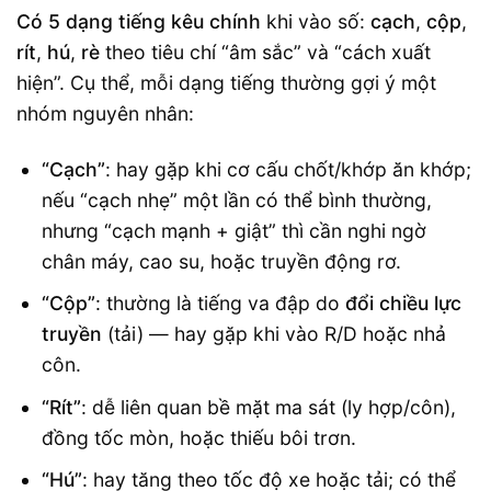
Có 5 dạng tiếng kêu chính
khi vào số:
cạch
,
cộp
,
rít
,
hú
,
rè
theo tiêu chí “âm sắc” và “cách xuất
hiện”. Cụ thể, mỗi dạng tiếng thường gợi ý một
nhóm nguyên nhân:
“Cạch”
: hay gặp khi cơ cấu chốt/khớp ăn khớp;
nếu “cạch nhẹ” một lần có thể bình thường,
nhưng “cạch mạnh + giật” thì cần nghi ngờ
chân máy, cao su, hoặc truyền động rơ.
“Cộp”
: thường là tiếng va đập do
đổi chiều lực
truyền
(tải) — hay gặp khi vào R/D hoặc nhả
côn.
“Rít”
: dễ liên quan bề mặt ma sát (ly hợp/côn),
đồng tốc mòn, hoặc thiếu bôi trơn.
“Hú”
: hay tăng theo tốc độ xe hoặc tải; có thể