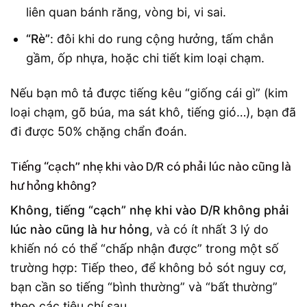
liên quan bánh răng, vòng bi, vi sai.
“Rè”
: đôi khi do rung cộng hưởng, tấm chắn
gầm, ốp nhựa, hoặc chi tiết kim loại chạm.
Nếu bạn mô tả được tiếng kêu “giống cái gì” (kim
loại chạm, gõ búa, ma sát khô, tiếng gió…), bạn đã
đi được 50% chặng chẩn đoán.
Tiếng “cạch” nhẹ khi vào D/R có phải lúc nào cũng là
hư hỏng không?
Không, tiếng “cạch” nhẹ khi vào D/R không phải
lúc nào cũng là hư hỏng
, và có ít nhất 3 lý do
khiến nó có thể “chấp nhận được” trong một số
trường hợp: Tiếp theo, để không bỏ sót nguy cơ,
bạn cần so tiếng “bình thường” và “bất thường”
theo các tiêu chí sau.