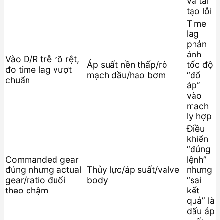
và tái
tạo lỗi
Time
lag
phản
ánh
Vào D/R trễ rõ rệt,
Áp suất nền thấp/rò
tốc độ
đo time lag vượt
mạch dầu/hao bơm
“đổ
chuẩn
áp”
vào
mạch
ly hợp
Điều
khiển
“đúng
Commanded gear
lệnh”
đúng nhưng actual
Thủy lực/áp suất/valve
nhưng
gear/ratio đuổi
body
“sai
theo chậm
kết
quả” là
dấu áp