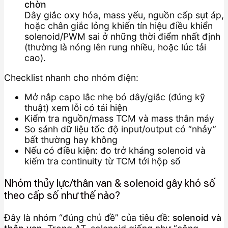
chờn
Dây giắc oxy hóa, mass yếu, nguồn cấp sụt áp,
hoặc chân giắc lỏng khiến tín hiệu điều khiển
solenoid/PWM sai ở những thời điểm nhất định
(thường là nóng lên rung nhiều, hoặc lúc tải
cao).
Checklist nhanh cho nhóm điện:
Mở nắp capo lắc nhẹ bó dây/giắc (đúng kỹ
thuật) xem lỗi có tái hiện
Kiểm tra nguồn/mass TCM và mass thân máy
So sánh dữ liệu tốc độ input/output có “nhảy”
bất thường hay không
Nếu có điều kiện: đo trở kháng solenoid và
kiểm tra continuity từ TCM tới hộp số
Nhóm thủy lực/thân van & solenoid gây khó số
theo cấp số như thế nào?
Đây là nhóm “đúng chủ đề” của tiêu đề:
solenoid và