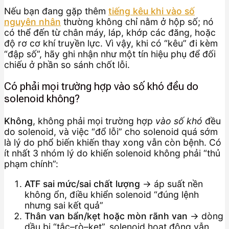
Nếu bạn đang gặp thêm
tiếng kêu khi vào số
nguyên nhân
thường không chỉ nằm ở hộp số; nó
có thể đến từ chân máy, láp, khớp các đăng, hoặc
độ rơ cơ khí truyền lực. Vì vậy, khi có “kêu” đi kèm
“đập số”, hãy ghi nhận như một tín hiệu phụ để đối
chiếu ở phần so sánh chốt lỗi.
Có phải mọi trường hợp vào số khó đều do
solenoid không?
Không
, không phải mọi trường hợp
vào số khó
đều
do solenoid, và việc “đổ lỗi” cho solenoid quá sớm
là lý do phổ biến khiến thay xong vẫn còn bệnh. Có
ít nhất 3 nhóm lý do khiến solenoid không phải “thủ
phạm chính”:
ATF sai mức/sai chất lượng
→ áp suất nền
không ổn, điều khiển solenoid “đúng lệnh
nhưng sai kết quả”
Thân van bẩn/kẹt hoặc mòn rãnh van
→ dòng
dầu bị “tắc–rò–kẹt”, solenoid hoạt động vẫn