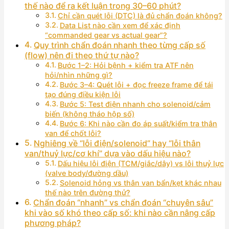
thế nào để ra kết luận trong 30–60 phút?
Chỉ cần quét lỗi (DTC) là đủ chẩn đoán không?
Data List nào cần xem để xác định
“commanded gear vs actual gear”?
Quy trình chẩn đoán nhanh theo từng cấp số
(flow) nên đi theo thứ tự nào?
Bước 1–2: Hỏi bệnh + kiểm tra ATF nên
hỏi/nhìn những gì?
Bước 3–4: Quét lỗi + đọc freeze frame để tái
tạo đúng điều kiện lỗi
Bước 5: Test điện nhanh cho solenoid/cảm
biến (không tháo hộp số)
Bước 6: Khi nào cần đo áp suất/kiểm tra thân
van để chốt lỗi?
Nghiêng về “lỗi điện/solenoid” hay “lỗi thân
van/thuỷ lực/cơ khí” dựa vào dấu hiệu nào?
Dấu hiệu lỗi điện (TCM/giắc/dây) vs lỗi thuỷ lực
(valve body/đường dầu)
Solenoid hỏng vs thân van bẩn/kẹt khác nhau
thế nào trên đường thử?
Chẩn đoán “nhanh” vs chẩn đoán “chuyên sâu”
khi vào số khó theo cấp số: khi nào cần nâng cấp
phương pháp?