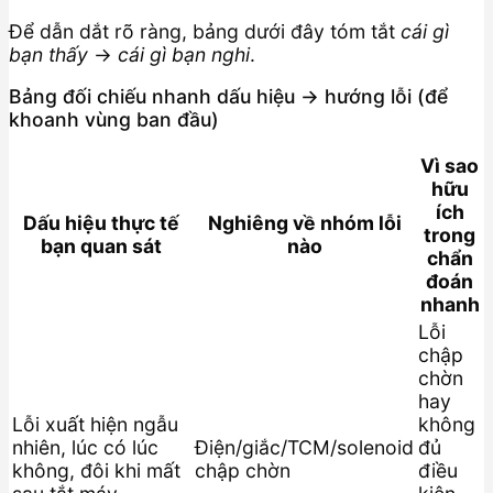
Để dẫn dắt rõ ràng, bảng dưới đây tóm tắt
cái gì
bạn thấy
→
cái gì bạn nghi
.
Bảng đối chiếu nhanh dấu hiệu → hướng lỗi (để
khoanh vùng ban đầu)
Vì sao
hữu
ích
Dấu hiệu thực tế
Nghiêng về nhóm lỗi
trong
bạn quan sát
nào
chẩn
đoán
nhanh
Lỗi
chập
chờn
hay
Lỗi xuất hiện ngẫu
không
nhiên, lúc có lúc
Điện/giắc/TCM/solenoid
đủ
không, đôi khi mất
chập chờn
điều