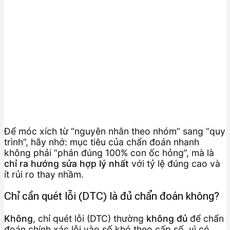
Để móc xích từ “nguyên nhân theo nhóm” sang “quy
trình”, hãy nhớ: mục tiêu của chẩn đoán nhanh
không phải “phán đúng 100% con ốc hỏng”, mà là
chỉ ra hướng sửa hợp lý nhất
với tỷ lệ đúng cao và
ít rủi ro thay nhầm.
Chỉ cần quét lỗi (DTC) là đủ chẩn đoán không?
Không
, chỉ quét lỗi (DTC) thường
không đủ
để chẩn
đoán chính xác lỗi vào số khó theo cấp số, vì có