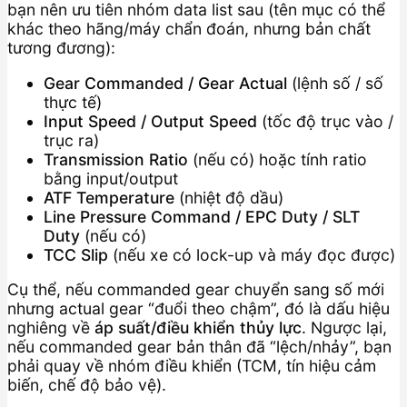
bạn nên ưu tiên nhóm data list sau (tên mục có thể
khác theo hãng/máy chẩn đoán, nhưng bản chất
tương đương):
Gear Commanded / Gear Actual
(lệnh số / số
thực tế)
Input Speed / Output Speed
(tốc độ trục vào /
trục ra)
Transmission Ratio
(nếu có) hoặc tính ratio
bằng input/output
ATF Temperature
(nhiệt độ dầu)
Line Pressure Command / EPC Duty / SLT
Duty
(nếu có)
TCC Slip
(nếu xe có lock-up và máy đọc được)
Cụ thể, nếu commanded gear chuyển sang số mới
nhưng actual gear “đuổi theo chậm”, đó là dấu hiệu
nghiêng về
áp suất/điều khiển thủy lực
. Ngược lại,
nếu commanded gear bản thân đã “lệch/nhảy”, bạn
phải quay về nhóm điều khiển (TCM, tín hiệu cảm
biến, chế độ bảo vệ).