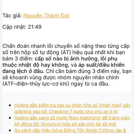
Tác giả:
Nguyễn Thành Đạt
Cập nhật: 21:49
Chẩn đoán nhanh lỗi chuyển số nặng theo từng cấp
số trên hộp số tự động (AT) hiệu quả nhất khi bạn
bám 3 điểm:
cấp số nào bị ảnh hưởng
,
lỗi phụ
thuộc nhiệt độ hay không
, và
áp suất/điều khiển
đang lệch ở đâu
. Chỉ cần bám đúng 3 điểm này, bạn
sẽ khoanh vùng được nhóm nguyên nhân chính
(ATF–điện–thủy lực–cơ khí) ngay từ ca đầu.
Hướng dẫn kiểm tra cao su chân hộp số (chân máy) gây
giật/khó vào số: Checklist 7 bước cho chủ xe ô tô
Hướng dẫn sang số mượt (Rev-matching) để tránh mòn
bộ đồng tốc (Synchro) hộp số sàn cho tài xế mới
So sánh dấu hiệu hỏng Đồng Tốc (khớp CV/trục láp &