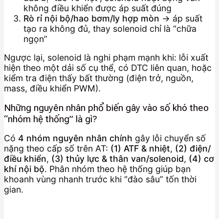
không điều khiển được áp suất đúng
Rò rỉ nội bộ/hao bơm/ly hợp mòn
→ áp suất
tạo ra không đủ, thay solenoid chỉ là “chữa
ngọn”
Ngược lại, solenoid là nghi phạm mạnh khi: lỗi xuất
hiện theo một dải số cụ thể, có DTC liên quan, hoặc
kiểm tra điện thấy bất thường (điện trở, nguồn,
mass, điều khiển PWM).
Những nguyên nhân phổ biến gây vào số khó theo
“nhóm hệ thống” là gì?
Có
4 nhóm nguyên nhân chính
gây lỗi chuyển số
nặng theo cấp số trên AT:
(1) ATF & nhiệt
,
(2) điện/
điều khiển
,
(3) thủy lực & thân van/solenoid
,
(4) cơ
khí nội bộ
. Phân nhóm theo hệ thống giúp bạn
khoanh vùng nhanh trước khi “đào sâu” tốn thời
gian.