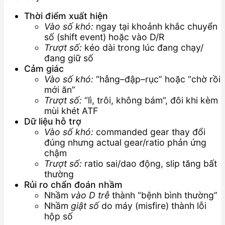
Thời điểm xuất hiện
Vào số khó:
ngay tại khoảnh khắc chuyển
số (shift event) hoặc vào D/R
Trượt số:
kéo dài trong lúc đang chạy/
đang giữ số
Cảm giác
Vào số khó:
“hẫng–đập–rục” hoặc “chờ rồi
mới ăn”
Trượt số:
“lì, trôi, không bám”, đôi khi kèm
mùi khét ATF
Dữ liệu hỗ trợ
Vào số khó:
commanded gear thay đổi
đúng nhưng actual gear/ratio phản ứng
chậm
Trượt số:
ratio sai/dao động, slip tăng bất
thường
Rủi ro chẩn đoán nhầm
Nhầm
vào D trễ
thành “bệnh bình thường”
Nhầm
giật số
do máy (misfire) thành lỗi
hộp số