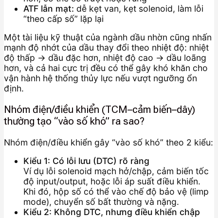
ATF lẫn mạt:
dễ kẹt van, kẹt solenoid, làm lỗi
“theo cấp số” lặp lại
Một tài liệu kỹ thuật của ngành dầu nhờn cũng nhấn
mạnh độ nhớt của dầu thay đổi theo nhiệt độ: nhiệt
độ thấp → dầu đặc hơn, nhiệt độ cao → dầu loãng
hơn, và cả hai cực trị đều có thể gây khó khăn cho
vận hành hệ thống thủy lực nếu vượt ngưỡng ổn
định.
Nhóm điện/điều khiển (TCM–cảm biến–dây)
thường tạo “vào số khó” ra sao?
Nhóm điện/điều khiển gây “vào số khó” theo 2 kiểu:
Kiểu 1: Có lỗi lưu (DTC) rõ ràng
Ví dụ lỗi solenoid mạch hở/chập, cảm biến tốc
độ input/output, hoặc lỗi áp suất điều khiển.
Khi đó, hộp số có thể vào chế độ bảo vệ (limp
mode), chuyển số bất thường và nặng.
Kiểu 2: Không DTC, nhưng điều khiển chập