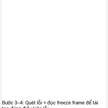
Bước 3–4: Quét lỗi + đọc freeze frame để tái