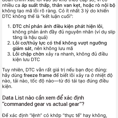
nhiều ca
áp suất thấp, thân van kẹt, hoặc rò nội bộ
không tạo mã lỗi rõ ràng. Có ít nhất 3 lý do khiến
DTC không thể là “kết luận cuối”:
DTC chỉ phản ánh điều kiện phát hiện lỗi
,
không phản ánh đầy đủ nguyên nhân (ví dụ slip
tăng là hậu quả)
Lỗi cơ/thủy lực có thể không vượt ngưỡng
giám sát
, nên không lưu mã
Lỗi chập chờn
xảy ra nhanh, không đủ điều
kiện lưu DTC
Tuy nhiên, DTC vẫn rất giá trị nếu bạn đọc đúng:
hãy dùng
freeze frame
để biết lỗi xảy ra ở nhiệt độ
nào, tải nào, tốc độ nào—từ đó tái tạo đúng điều
kiện.
Data List nào cần xem để xác định
“commanded gear vs actual gear”?
Để xác định “lệnh” có khớp “thực tế” hay không,