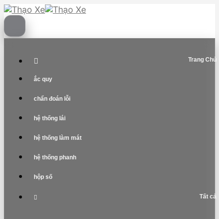
Skip
to
content
Trang Chủ
ắc quy
chẩn đoán lỗi
hệ thống lái
hệ thống làm mát
hệ thống phanh
hộp số
Tất cả