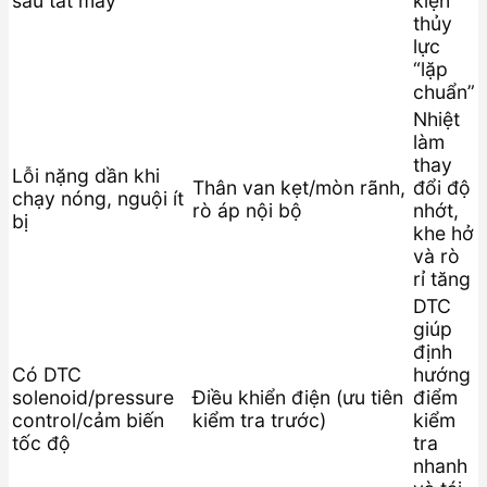
sau tắt máy
kiện
thủy
lực
“lặp
chuẩn”
Nhiệt
làm
thay
Lỗi nặng dần khi
Thân van kẹt/mòn rãnh,
đổi độ
chạy nóng, nguội ít
rò áp nội bộ
nhớt,
bị
khe hở
và rò
rỉ tăng
DTC
giúp
định
Có DTC
hướng
solenoid/pressure
Điều khiển điện (ưu tiên
điểm
control/cảm biến
kiểm tra trước)
kiểm
tốc độ
tra
nhanh