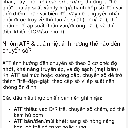
nhân, hãy nhớ:
một cấp số bị nặng
thường là “hệ
quả” của
áp suất vào ly hợp/phanh hộp số
đến
sai
thời điểm
hoặc
sai biên độ
. Vậy nên, nguyên nhân
phải được truy về thứ tạo áp suất (bơm/dầu), thứ
phân phối áp suất (thân van/đường dầu), và thứ
điều khiển (TCM/solenoid).
Nhóm ATF & quá nhiệt ảnh hưởng thế nào đến
chuyển số?
ATF ảnh hưởng đến chuyển số theo 3 cơ chế:
độ
nhớt
,
khả năng truyền áp
, và
độ sạch (mạt bẩn)
.
Khi ATF sai mức hoặc xuống cấp, chuyển số dễ trở
thành “trễ–đập–giật” theo cấp số vì áp suất nền
không ổn định.
Các dấu hiệu thực chiến bạn nên ghi nhận:
ATF thiếu:
vào D/R trễ, chuyển số chậm, có thể
kèm hú bơm
ATF bẩn/đen/mùi khét:
sang số nóng nặng
hơn, có thể có trượt hoặc rung