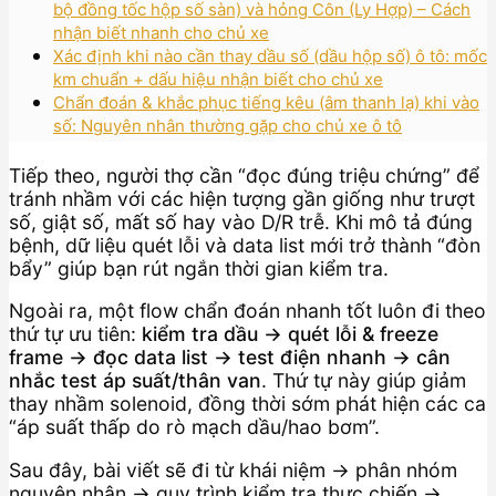
bộ đồng tốc hộp số sàn) và hỏng Côn (Ly Hợp) – Cách
nhận biết nhanh cho chủ xe
Xác định khi nào cần thay dầu số (dầu hộp số) ô tô: mốc
km chuẩn + dấu hiệu nhận biết cho chủ xe
Chẩn đoán & khắc phục tiếng kêu (âm thanh lạ) khi vào
số: Nguyên nhân thường gặp cho chủ xe ô tô
Tiếp theo, người thợ cần “đọc đúng triệu chứng” để
tránh nhầm với các hiện tượng gần giống như trượt
số, giật số, mất số hay vào D/R trễ. Khi mô tả đúng
bệnh, dữ liệu quét lỗi và data list mới trở thành “đòn
bẩy” giúp bạn rút ngắn thời gian kiểm tra.
Ngoài ra, một flow chẩn đoán nhanh tốt luôn đi theo
thứ tự ưu tiên:
kiểm tra dầu → quét lỗi & freeze
frame → đọc data list → test điện nhanh → cân
nhắc test áp suất/thân van
. Thứ tự này giúp giảm
thay nhầm solenoid, đồng thời sớm phát hiện các ca
“áp suất thấp do rò mạch dầu/hao bơm”.
Sau đây, bài viết sẽ đi từ khái niệm → phân nhóm
nguyên nhân → quy trình kiểm tra thực chiến →