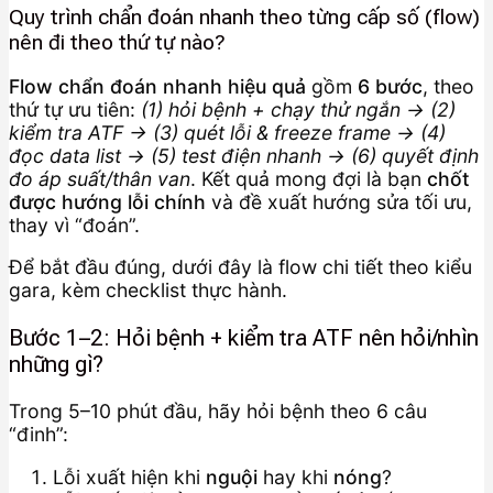
Quy trình chẩn đoán nhanh theo từng cấp số (flow)
nên đi theo thứ tự nào?
Flow chẩn đoán nhanh hiệu quả
gồm
6 bước
, theo
thứ tự ưu tiên:
(1) hỏi bệnh + chạy thử ngắn → (2)
kiểm tra ATF → (3) quét lỗi & freeze frame → (4)
đọc data list → (5) test điện nhanh → (6) quyết định
đo áp suất/thân van
. Kết quả mong đợi là bạn
chốt
được hướng lỗi chính
và đề xuất hướng sửa tối ưu,
thay vì “đoán”.
Để bắt đầu đúng, dưới đây là flow chi tiết theo kiểu
gara, kèm checklist thực hành.
Bước 1–2: Hỏi bệnh + kiểm tra ATF nên hỏi/nhìn
những gì?
Trong 5–10 phút đầu, hãy hỏi bệnh theo 6 câu
“đinh”:
Lỗi xuất hiện khi
nguội
hay khi
nóng
?