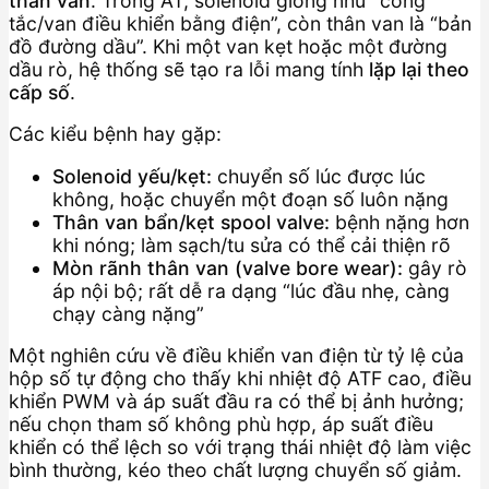
thân van
. Trong AT, solenoid giống như “công
tắc/van điều khiển bằng điện”, còn thân van là “bản
đồ đường dầu”. Khi một van kẹt hoặc một đường
dầu rò, hệ thống sẽ tạo ra lỗi mang tính
lặp lại theo
cấp số
.
Các kiểu bệnh hay gặp:
Solenoid yếu/kẹt:
chuyển số lúc được lúc
không, hoặc chuyển một đoạn số luôn nặng
Thân van bẩn/kẹt spool valve:
bệnh nặng hơn
khi nóng; làm sạch/tu sửa có thể cải thiện rõ
Mòn rãnh thân van (valve bore wear):
gây rò
áp nội bộ; rất dễ ra dạng “lúc đầu nhẹ, càng
chạy càng nặng”
Một nghiên cứu về điều khiển van điện từ tỷ lệ của
hộp số tự động cho thấy khi nhiệt độ ATF cao, điều
khiển PWM và áp suất đầu ra có thể bị ảnh hưởng;
nếu chọn tham số không phù hợp, áp suất điều
khiển có thể lệch so với trạng thái nhiệt độ làm việc
bình thường, kéo theo chất lượng chuyển số giảm.