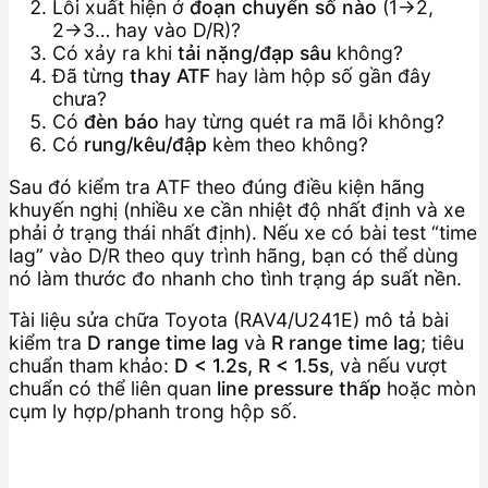
Lỗi xuất hiện ở
đoạn chuyển số nào
(1→2,
2→3… hay vào D/R)?
Có xảy ra khi
tải nặng/đạp sâu
không?
Đã từng
thay ATF
hay làm hộp số gần đây
chưa?
Có
đèn báo
hay từng quét ra mã lỗi không?
Có
rung/kêu/đập
kèm theo không?
Sau đó kiểm tra ATF theo đúng điều kiện hãng
khuyến nghị (nhiều xe cần nhiệt độ nhất định và xe
phải ở trạng thái nhất định). Nếu xe có bài test “time
lag” vào D/R theo quy trình hãng, bạn có thể dùng
nó làm thước đo nhanh cho tình trạng áp suất nền.
Tài liệu sửa chữa Toyota (RAV4/U241E) mô tả bài
kiểm tra
D range time lag
và
R range time lag
; tiêu
chuẩn tham khảo:
D < 1.2s, R < 1.5s
, và nếu vượt
chuẩn có thể liên quan
line pressure thấp
hoặc mòn
cụm ly hợp/phanh trong hộp số.