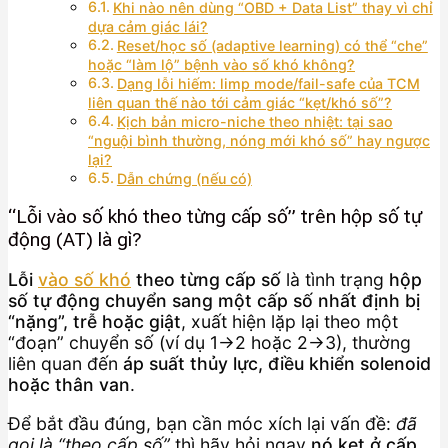
Khi nào nên dùng “OBD + Data List” thay vì chỉ
dựa cảm giác lái?
Reset/học số (adaptive learning) có thể “che”
hoặc “làm lộ” bệnh vào số khó không?
Dạng lỗi hiếm: limp mode/fail-safe của TCM
liên quan thế nào tới cảm giác “kẹt/khó số”?
Kịch bản micro-niche theo nhiệt: tại sao
“nguội bình thường, nóng mới khó số” hay ngược
lại?
Dẫn chứng (nếu có)
“Lỗi vào số khó theo từng cấp số” trên hộp số tự
động (AT) là gì?
Lỗi
vào số khó
theo từng cấp số
là tình trạng
hộp
số tự động chuyển sang một cấp số nhất định bị
“nặng”, trễ hoặc giật
, xuất hiện lặp lại theo một
“đoạn” chuyển số (ví dụ 1→2 hoặc 2→3), thường
liên quan đến
áp suất thủy lực, điều khiển solenoid
hoặc thân van
.
Để bắt đầu đúng, bạn cần móc xích lại vấn đề:
đã
gọi là “theo cấp số”
thì hãy hỏi ngay
nó kẹt ở cấp