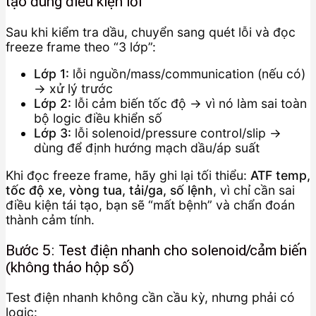
tạo đúng điều kiện lỗi
Sau khi kiểm tra dầu, chuyển sang quét lỗi và đọc
freeze frame theo “3 lớp”:
Lớp 1:
lỗi nguồn/mass/communication (nếu có)
→ xử lý trước
Lớp 2:
lỗi cảm biến tốc độ → vì nó làm sai toàn
bộ logic điều khiển số
Lớp 3:
lỗi solenoid/pressure control/slip →
dùng để định hướng mạch dầu/áp suất
Khi đọc freeze frame, hãy ghi lại tối thiểu:
ATF temp,
tốc độ xe, vòng tua, tải/ga, số lệnh
, vì chỉ cần sai
điều kiện tái tạo, bạn sẽ “mất bệnh” và chẩn đoán
thành cảm tính.
Bước 5: Test điện nhanh cho solenoid/cảm biến
(không tháo hộp số)
Test điện nhanh không cần cầu kỳ, nhưng phải có
logic: