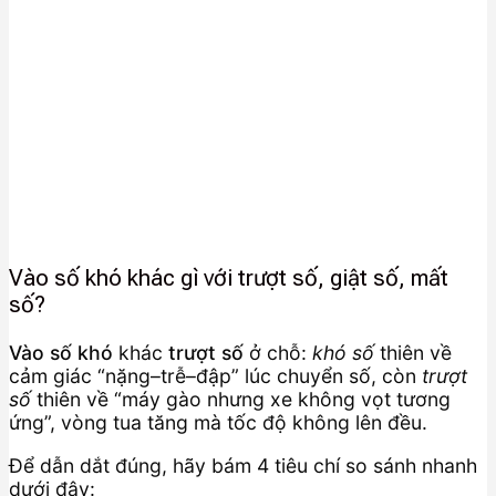
Vào số khó khác gì với trượt số, giật số, mất
số?
Vào số khó
khác
trượt số
ở chỗ:
khó số
thiên về
cảm giác “nặng–trễ–đập” lúc chuyển số, còn
trượt
số
thiên về “máy gào nhưng xe không vọt tương
ứng”, vòng tua tăng mà tốc độ không lên đều.
Để dẫn dắt đúng, hãy bám 4 tiêu chí so sánh nhanh
dưới đây: