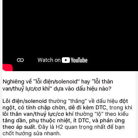
Nghiêng về “lỗi điện/solenoid” hay “lỗi thân
van/thuỷ lực/cơ khí” dựa vào dấu hiệu nào?
Lỗi điện/solenoid
thường “thắng” về dấu hiệu
đột
ngột, có tính chập chờn, dễ đi kèm DTC
, trong khi
lỗi thân van/thuỷ lực/cơ khí
thường “lộ” theo kiểu
tăng dần, phụ thuộc nhiệt, ít DTC, và phản ứng
theo áp suất
. Đây là H2 quan trọng nhất để bạn
chốt hướng sửa nhanh.