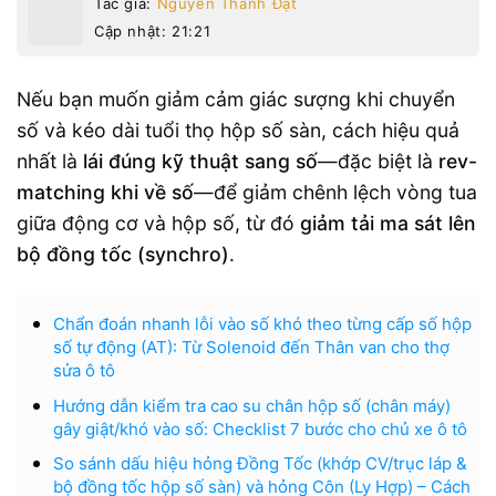
Tác giả:
Nguyễn Thành Đạt
Cập nhật: 21:21
Nếu bạn muốn giảm cảm giác sượng khi chuyển
số và kéo dài tuổi thọ hộp số sàn, cách hiệu quả
nhất là
lái đúng kỹ thuật sang số
—đặc biệt là
rev-
matching khi về số
—để giảm chênh lệch vòng tua
giữa động cơ và hộp số, từ đó
giảm tải ma sát lên
bộ đồng tốc (synchro)
.
Chẩn đoán nhanh lỗi vào số khó theo từng cấp số hộp
số tự động (AT): Từ Solenoid đến Thân van cho thợ
sửa ô tô
Hướng dẫn kiểm tra cao su chân hộp số (chân máy)
gây giật/khó vào số: Checklist 7 bước cho chủ xe ô tô
So sánh dấu hiệu hỏng Đồng Tốc (khớp CV/trục láp &
bộ đồng tốc hộp số sàn) và hỏng Côn (Ly Hợp) – Cách