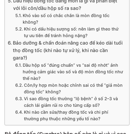
Dấu hiệu đồng tốc đang mòn là gì và phân biệt
với lỗi côn/dầu hộp số ra sao?
Khó vào số có chắc chắn là mòn đồng tốc
không?
Khi có dấu hiệu sượng số: nên làm gì theo thứ
tự ưu tiên để tránh hỏng nặng?
Bảo dưỡng & chẩn đoán nâng cao để kéo dài tuổi
thọ đồng tốc (khi nào tự xử lý, khi nào cần
gara?)
Dầu hộp số “đúng chuẩn” vs “sai độ nhớt” ảnh
hưởng cảm giác vào số và độ mòn đồng tốc như
thế nào?
Côn/ly hợp mòn hoặc chỉnh sai có thể “giả mòn
đồng tốc” không?
Vì sao đồng tốc thường “lộ bệnh” ở số 2–3 và
cách lái giảm rủi ro cho từng cấp số?
Khi nào cần sửa/thay đồng tốc và chi phí
thường phụ thuộc những yếu tố nào?