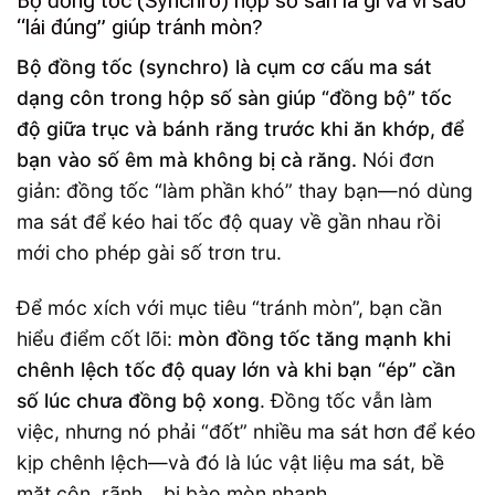
Bộ đồng tốc (Synchro) hộp số sàn là gì và vì sao
“lái đúng” giúp tránh mòn?
Bộ đồng tốc (synchro) là cụm cơ cấu ma sát
dạng côn trong hộp số sàn giúp “đồng bộ” tốc
độ giữa trục và bánh răng trước khi ăn khớp, để
bạn vào số êm mà không bị cà răng.
Nói đơn
giản: đồng tốc “làm phần khó” thay bạn—nó dùng
ma sát để kéo hai tốc độ quay về gần nhau rồi
mới cho phép gài số trơn tru.
Để móc xích với mục tiêu “tránh mòn”, bạn cần
hiểu điểm cốt lõi:
mòn đồng tốc tăng mạnh khi
chênh lệch tốc độ quay lớn và khi bạn “ép” cần
số lúc chưa đồng bộ xong
. Đồng tốc vẫn làm
việc, nhưng nó phải “đốt” nhiều ma sát hơn để kéo
kịp chênh lệch—và đó là lúc vật liệu ma sát, bề
mặt côn, rãnh… bị bào mòn nhanh.