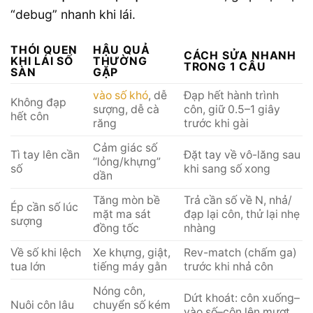
“debug” nhanh khi lái.
THÓI QUEN
HẬU QUẢ
CÁCH SỬA NHANH
KHI LÁI SỐ
THƯỜNG
TRONG 1 CÂU
SÀN
GẶP
vào số khó
, dễ
Đạp hết hành trình
Không đạp
sượng, dễ cà
côn, giữ 0.5–1 giây
hết côn
răng
trước khi gài
Cảm giác số
Tì tay lên cần
Đặt tay về vô-lăng sau
“lỏng/khựng”
số
khi sang số xong
dần
Tăng mòn bề
Trả cần số về N, nhả/
Ép cần số lúc
mặt ma sát
đạp lại côn, thử lại nhẹ
sượng
đồng tốc
nhàng
Về số khi lệch
Xe khựng, giật,
Rev-match (chấm ga)
tua lớn
tiếng máy gằn
trước khi nhả côn
Nóng côn,
Dứt khoát: côn xuống–
Nuôi côn lâu
chuyển số kém
vào số–côn lên mượt