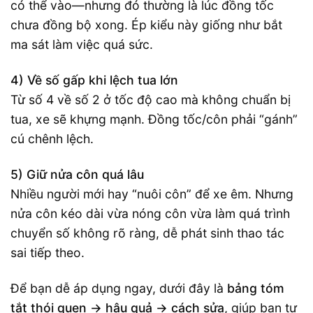
có thể vào—nhưng đó thường là lúc đồng tốc
chưa đồng bộ xong. Ép kiểu này giống như bắt
ma sát làm việc quá sức.
4) Về số gấp khi lệch tua lớn
Từ số 4 về số 2 ở tốc độ cao mà không chuẩn bị
tua, xe sẽ khựng mạnh. Đồng tốc/côn phải “gánh”
cú chênh lệch.
5) Giữ nửa côn quá lâu
Nhiều người mới hay “nuôi côn” để xe êm. Nhưng
nửa côn kéo dài vừa nóng côn vừa làm quá trình
chuyển số không rõ ràng, dễ phát sinh thao tác
sai tiếp theo.
Để bạn dễ áp dụng ngay, dưới đây là
bảng tóm
tắt thói quen → hậu quả → cách sửa
, giúp bạn tự