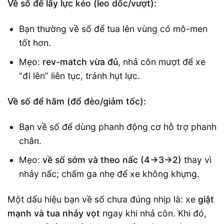
Về số để lấy lực kéo (leo dốc/vượt):
Bạn thường về số để tua lên vùng có mô-men
tốt hơn.
Mẹo:
rev-match vừa đủ
, nhả côn mượt để xe
“đi lên” liên tục, tránh hụt lực.
Về số để hãm (đổ đèo/giảm tốc):
Bạn về số để dùng phanh động cơ hỗ trợ phanh
chân.
Mẹo:
về số sớm và theo nấc (4→3→2)
thay vì
nhảy nấc; chấm ga nhẹ để xe không khựng.
Một dấu hiệu bạn về số chưa đúng nhịp là: xe
giật
mạnh và tua nhảy vọt
ngay khi nhả côn. Khi đó,