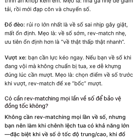
trình ăn khớp kém êm. Mẹo là: nhả ga nhẹ để giảm
tải, rồi mới đạp côn và chuyển số.
Đổ đèo:
rủi ro lớn nhất là về số sai nhịp gây giật,
mất ổn định. Mẹo là: về số sớm, rev-match nhẹ,
ưu tiên ổn định hơn là “về thật thấp thật nhanh”.
Vượt xe:
bạn cần lực kéo ngay. Nếu bạn về số khi
đang vội mà không chuẩn bị tua, xe dễ khựng
đúng lúc cần mượt. Mẹo là: chọn điểm về số trước
khi vượt, rev-match để xe “bốc” mượt.
Có cần rev-matching mọi lần về số để bảo vệ
đồng tốc không?
Không cần rev-matching mọi lần về số, nhưng
bạn nên làm khi chênh lệch tua có khả năng lớn
—đặc biệt khi về số ở tốc độ trung/cao, khi đổ