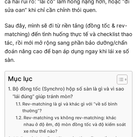
cả hai rủi ro: “lái cố” làm hỏng nặng hơn, hoặc “đi
sửa oan” khi chỉ cần chỉnh thói quen.
Sau đây, mình sẽ đi từ nền tảng (đồng tốc & rev-
matching) đến tình huống thực tế và checklist thao
tác, rồi mới mở rộng sang phần bảo dưỡng/chẩn
đoán nâng cao để bạn áp dụng ngay khi lái xe số
sàn.
Mục lục
Bộ đồng tốc (Synchro) hộp số sàn là gì và vì sao
“lái đúng” giúp tránh mòn?
Rev-matching là gì và khác gì với “về số bình
thường”?
Rev-matching vs không rev-matching: khác
nhau ở độ êm, độ mòn đồng tốc và độ kiểm soát
xe như thế nào?