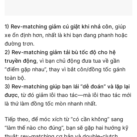
1) Rev-matching giảm cú giật khi nhả côn
, giúp
xe ổn định hơn, nhất là khi bạn đang phanh hoặc
đường trơn.
2) Rev-matching giảm tải bù tốc độ cho hệ
truyền động
, vì bạn chủ động đưa tua về gần
“điểm gặp nhau”, thay vì bắt côn/đồng tốc gánh
toàn bộ.
3) Rev-matching giúp bạn lái “dễ đoán” và lặp lại
được
, từ đó giảm lỗi thao tác—mà lỗi thao tác mới
là thứ làm đồng tốc mòn nhanh nhất.
Tiếp theo, để móc xích từ “có cần không” sang
“làm thế nào cho đúng”, bạn sẽ gặp hai hướng kỹ
thuật: rev-matching cơ bản và double-clutch.