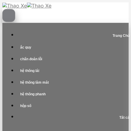
Skip
to
content
Trang Chủ
ắc quy
chẩn đoán lỗi
hệ thống lái
hệ thống làm mát
hệ thống phanh
hộp số
Tất cả