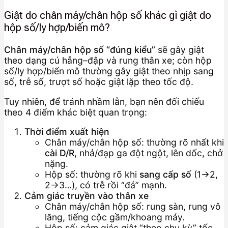
Giật do chân máy/chân hộp số khác gì giật do
hộp số/ly hợp/biến mô?
Chân máy/chân hộp số “đúng kiểu”
sẽ gây giật
theo dạng cú hẫng–đập và rung thân xe; còn hộp
số/ly hợp/biến mô thường gây giật theo nhịp sang
số, trễ số, trượt số hoặc giật lặp theo tốc độ.
Tuy nhiên, để tránh nhầm lẫn, bạn nên đối chiếu
theo 4 điểm khác biệt quan trọng:
Thời điểm xuất hiện
Chân máy/chân hộp số: thường rõ nhất khi
cài D/R
, nhả/đạp ga đột ngột, lên dốc, chở
nặng.
Hộp số: thường rõ khi
sang cấp số
(1→2,
2→3…), có trễ rồi “đá” mạnh.
Cảm giác truyền vào thân xe
Chân máy/chân hộp số: rung sàn, rung vô
lăng, tiếng cộc gầm/khoang máy.
Hộp số: cảm giác giật “theo chu kỳ” tốc