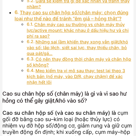
Gara sẽ kiểm tra gì để xác nhận và tránh thay
nhầm?
Thay cao su chân hộp số/chân máy: chọn đúng
loại như thế nào để tránh “êm giả – hỏng thật”?
Chân máy cao su thường vs chân máy thủy
lực/active mount: khác nhau ở dấu hiệu hư và chi
phí ra sao?
Những sai lầm khiến thay xong vẫn giật/khó
vào số: lắp lệch, siết sai lực, thay thiếu chân, bỏ
qua pát/gá…
Có nên thay đồng thời chân máy và chân hộp
số không?
Mẹo kiểm tra vi mô sau thay: test lại theo 3
kịch bản (nổ máy, vào D/R, chạy chậm) để xác
nhận hết lỗi
Cao su chân hộp số (chân máy) là gì và vì sao hư
hỏng có thể gây giật/khó vào số?
Cao su chân hộp số (và cao su chân máy) là
cụm
gối đỡ bằng cao su–kim loại (hoặc thủy lực) có
nhiệm vụ đỡ hộp số/động cơ, giảm rung và giữ cụm
truyền động ổn định; khi xuống cấp, cụm máy–hộp