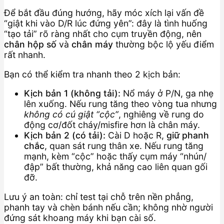
Để bắt đầu đúng hướng, hãy móc xích lại vấn đề
“giật khi vào D/R lúc đứng yên”: đây là tình huống
“tạo tải” rõ ràng nhất cho cụm truyền động, nên
chân hộp số
và
chân máy
thường bộc lộ yếu điểm
rất nhanh.
Bạn có thể kiểm tra nhanh theo 2 kịch bản:
Kịch bản 1 (không tải):
Nổ máy ở P/N, ga nhẹ
lên xuống. Nếu rung tăng theo vòng tua nhưng
không có cú giật “cộc”
, nghiêng về rung do
động cơ/đốt cháy/misfire hơn là chân máy.
Kịch bản 2 (có tải):
Cài D hoặc R,
giữ phanh
chắc
, quan sát rung thân xe. Nếu rung tăng
mạnh, kèm “cộc” hoặc thấy cụm máy “nhún/
đập” bất thường, khả năng cao liên quan gối
đỡ.
Lưu ý an toàn: chỉ test tại chỗ trên nền phẳng,
phanh tay và chèn bánh nếu cần; không nhờ người
đứng sát khoang máy khi bạn cài số.