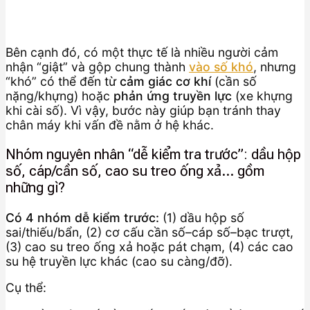
Bên cạnh đó, có một thực tế là nhiều người cảm
nhận “giật” và gộp chung thành
vào số khó
, nhưng
“khó” có thể đến từ
cảm giác cơ khí
(cần số
nặng/khựng) hoặc
phản ứng truyền lực
(xe khựng
khi cài số). Vì vậy, bước này giúp bạn tránh thay
chân máy khi vấn đề nằm ở hệ khác.
Nhóm nguyên nhân “dễ kiểm tra trước”: dầu hộp
số, cáp/cần số, cao su treo ống xả… gồm
những gì?
Có 4 nhóm dễ kiểm trước:
(1) dầu hộp số
sai/thiếu/bẩn, (2) cơ cấu cần số–cáp số–bạc trượt,
(3) cao su treo ống xả hoặc pát chạm, (4) các cao
su hệ truyền lực khác (cao su càng/đỡ).
Cụ thể: