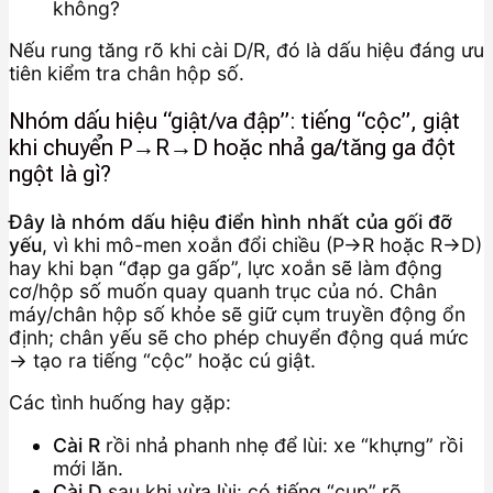
không?
Nếu rung tăng rõ khi cài D/R, đó là dấu hiệu đáng ưu
tiên kiểm tra chân hộp số.
Nhóm dấu hiệu “giật/va đập”: tiếng “cộc”, giật
khi chuyển P→R→D hoặc nhả ga/tăng ga đột
ngột là gì?
Đây là nhóm dấu hiệu điển hình nhất của gối đỡ
yếu
, vì khi mô-men xoắn đổi chiều (P→R hoặc R→D)
hay khi bạn “đạp ga gấp”, lực xoắn sẽ làm động
cơ/hộp số muốn quay quanh trục của nó. Chân
máy/chân hộp số khỏe sẽ giữ cụm truyền động ổn
định; chân yếu sẽ cho phép chuyển động quá mức
→ tạo ra tiếng “cộc” hoặc cú giật.
Các tình huống hay gặp:
Cài R
rồi nhả phanh nhẹ để lùi: xe “khựng” rồi
mới lăn.
Cài D
sau khi vừa lùi: có tiếng “cụp” rõ.