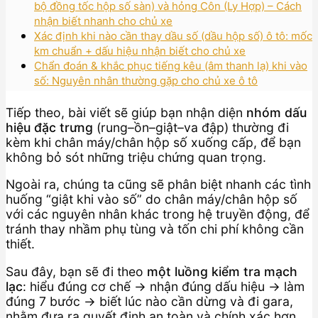
bộ đồng tốc hộp số sàn) và hỏng Côn (Ly Hợp) – Cách
nhận biết nhanh cho chủ xe
Xác định khi nào cần thay dầu số (dầu hộp số) ô tô: mốc
km chuẩn + dấu hiệu nhận biết cho chủ xe
Chẩn đoán & khắc phục tiếng kêu (âm thanh lạ) khi vào
số: Nguyên nhân thường gặp cho chủ xe ô tô
Tiếp theo, bài viết sẽ giúp bạn nhận diện
nhóm dấu
hiệu đặc trưng
(rung–ồn–giật–va đập) thường đi
kèm khi chân máy/chân hộp số xuống cấp, để bạn
không bỏ sót những triệu chứng quan trọng.
Ngoài ra, chúng ta cũng sẽ phân biệt nhanh các tình
huống “giật khi vào số” do chân máy/chân hộp số
với các nguyên nhân khác trong hệ truyền động, để
tránh thay nhầm phụ tùng và tốn chi phí không cần
thiết.
Sau đây, bạn sẽ đi theo
một luồng kiểm tra mạch
lạc
: hiểu đúng cơ chế → nhận đúng dấu hiệu → làm
đúng 7 bước → biết lúc nào cần dừng và đi gara,
nhằm đưa ra quyết định an toàn và chính xác hơn.