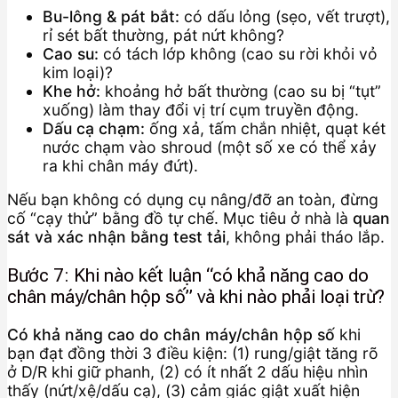
Bu-lông & pát bắt:
có dấu lỏng (sẹo, vết trượt),
rỉ sét bất thường, pát nứt không?
Cao su:
có tách lớp không (cao su rời khỏi vỏ
kim loại)?
Khe hở:
khoảng hở bất thường (cao su bị “tụt”
xuống) làm thay đổi vị trí cụm truyền động.
Dấu cạ chạm:
ống xả, tấm chắn nhiệt, quạt két
nước chạm vào shroud (một số xe có thể xảy
ra khi chân máy đứt).
Nếu bạn không có dụng cụ nâng/đỡ an toàn, đừng
cố “cạy thử” bằng đồ tự chế. Mục tiêu ở nhà là
quan
sát và xác nhận bằng test tải
, không phải tháo lắp.
Bước 7: Khi nào kết luận “có khả năng cao do
chân máy/chân hộp số” và khi nào phải loại trừ?
Có khả năng cao do chân máy/chân hộp số
khi
bạn đạt đồng thời 3 điều kiện: (1) rung/giật tăng rõ
ở D/R khi giữ phanh, (2) có ít nhất 2 dấu hiệu nhìn
thấy (nứt/xệ/dấu cạ), (3) cảm giác giật xuất hiện