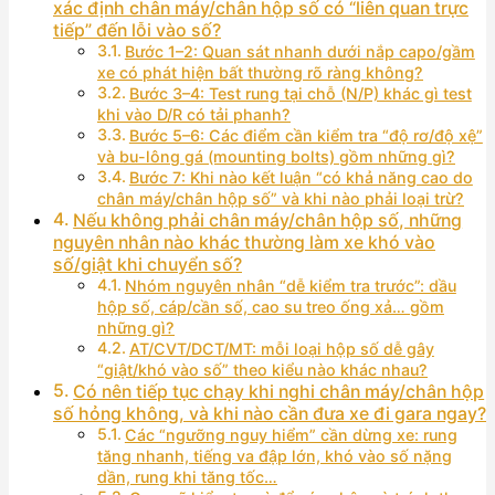
xác định chân máy/chân hộp số có “liên quan trực
tiếp” đến lỗi vào số?
Bước 1–2: Quan sát nhanh dưới nắp capo/gầm
xe có phát hiện bất thường rõ ràng không?
Bước 3–4: Test rung tại chỗ (N/P) khác gì test
khi vào D/R có tải phanh?
Bước 5–6: Các điểm cần kiểm tra “độ rơ/độ xệ”
và bu-lông gá (mounting bolts) gồm những gì?
Bước 7: Khi nào kết luận “có khả năng cao do
chân máy/chân hộp số” và khi nào phải loại trừ?
Nếu không phải chân máy/chân hộp số, những
nguyên nhân nào khác thường làm xe khó vào
số/giật khi chuyển số?
Nhóm nguyên nhân “dễ kiểm tra trước”: dầu
hộp số, cáp/cần số, cao su treo ống xả… gồm
những gì?
AT/CVT/DCT/MT: mỗi loại hộp số dễ gây
“giật/khó vào số” theo kiểu nào khác nhau?
Có nên tiếp tục chạy khi nghi chân máy/chân hộp
số hỏng không, và khi nào cần đưa xe đi gara ngay?
Các “ngưỡng nguy hiểm” cần dừng xe: rung
tăng nhanh, tiếng va đập lớn, khó vào số nặng
dần, rung khi tăng tốc…