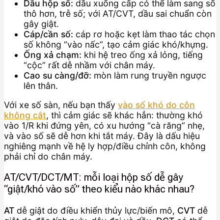
Dầu hộp số:
dầu xuống cấp có thể làm sang số
thô hơn, trễ số; với AT/CVT, dầu sai chuẩn còn
gây giật.
Cáp/cần số:
cáp rơ hoặc kẹt làm thao tác chọn
số không “vào nấc”, tạo cảm giác khó/khựng.
Ống xả chạm:
khi hệ treo ống xả lỏng, tiếng
“cộc” rất dễ nhầm với chân máy.
Cao su càng/đỡ:
mòn làm rung truyền ngược
lên thân.
Với xe số sàn, nếu bạn thấy
vào số khó do côn
không cắt
, thì cảm giác sẽ khác hẳn: thường khó
vào 1/R khi đứng yên, có xu hướng “cà răng” nhẹ,
và vào số sẽ dễ hơn khi tắt máy. Đây là dấu hiệu
nghiêng mạnh về hệ ly hợp/điều chỉnh côn, không
phải chỉ do chân máy.
AT/CVT/DCT/MT: mỗi loại hộp số dễ gây
“giật/khó vào số” theo kiểu nào khác nhau?
AT
dễ giật do điều khiển thủy lực/biến mô,
CVT
dễ