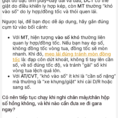
giật do đặc tính puly–dây đai và dầu,
DCT
có thể
giật do điều khiển ly hợp kép, còn
MT
thường “khó
vào số” do ly hợp/đồng tốc và thói quen lái.
Ngược lại, để bạn đọc dễ áp dụng, hãy gắn đúng
cụm từ vào bối cảnh:
Với
MT
, hiện tượng
vào số khó
thường liên
quan ly hợp/đồng tốc. Nếu bạn hay ép số,
không đồng tốc vòng tua, đồng tốc sẽ mòn
nhanh. Khi đó,
mẹo lái đúng tránh mòn đồng
tốc
là: đạp côn dứt khoát, không tì tay lên cần
số, về số đúng tốc độ, và tránh “gài” số khi
vòng tua lệch quá lớn.
Với
AT/CVT
, “khó vào số” ít khi là “cần số nặng”
mà thường là “xe khựng/giật” khi cài D/R hoặc
sang số.
Có nên tiếp tục chạy khi nghi chân máy/chân hộp
số hỏng không, và khi nào cần đưa xe đi gara
ngay?