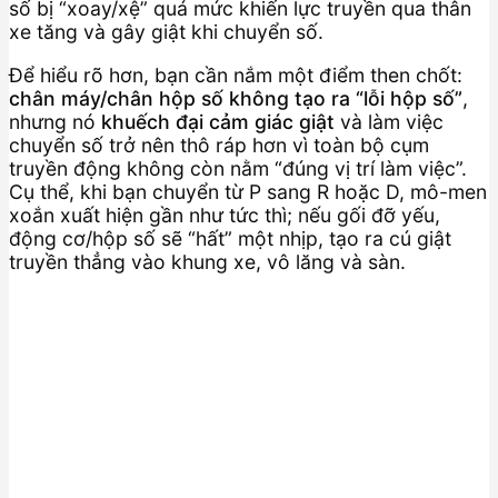
số bị “xoay/xệ” quá mức khiến lực truyền qua thân
xe tăng và gây giật khi chuyển số.
Để hiểu rõ hơn, bạn cần nắm một điểm then chốt:
chân máy/chân hộp số không tạo ra “lỗi hộp số”
,
nhưng nó
khuếch đại cảm giác giật
và làm việc
chuyển số trở nên thô ráp hơn vì toàn bộ cụm
truyền động không còn nằm “đúng vị trí làm việc”.
Cụ thể, khi bạn chuyển từ P sang R hoặc D, mô-men
xoắn xuất hiện gần như tức thì; nếu gối đỡ yếu,
động cơ/hộp số sẽ “hất” một nhịp, tạo ra cú giật
truyền thẳng vào khung xe, vô lăng và sàn.