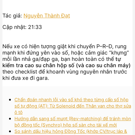
Tác giả:
Nguyễn Thành Đạt
Cập nhật: 21:33
Nếu xe có hiện tượng giật khi chuyển P–R–D, rung
mạnh khi đứng yên vào số, hoặc cảm giác “khựng”
mỗi lần nhả ga/đạp ga, bạn hoàn toàn có thể
tự
kiểm tra cao su chân hộp số (và cao su chân máy)
theo checklist để khoanh vùng nguyên nhân trước
khi đưa xe đi gara.
Chẩn đoán nhanh lỗi vào số khó theo từng cấp số hộp
số tự động (AT): Từ Solenoid đến Thân van cho thợ sửa
ô tô
Hướng dẫn sang số mượt (Rev-matching) để tránh mòn
bộ đồng tốc (Synchro) hộp số sàn cho tài xế mới
So sánh dấu hiệu hỏng Đồng Tốc (khớp CV/trục láp &