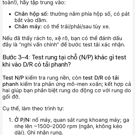
toàn!), hãy tập trung vào:
Chân hộp số:
thường nằm phía hộp số, có pát
bắt vào dầm.
Chân máy:
có thể trái/phải/sau tùy xe.
Nếu đã thấy rách to, xệ rõ, bạn có thể đánh dấu
đây là “nghi vấn chính” để bước test tải xác nhận.
Bước 3–4: Test rung tại chỗ (N/P) khác gì test
khi vào D/R có tải phanh?
Test N/P
kiểm tra rung nền, còn
test D/R có tải
phanh
kiểm tra phản ứng mô-men xoắn; kết hợp cả
hai giúp bạn phân biệt rung do động cơ với rung do
gối đỡ.
Cụ thể, làm theo trình tự:
Ở P/N:
nổ máy, quan sát rung khoang máy; ga
nhẹ lên ~1500–2000 rpm (ngắn, không kéo
dài). Ghi nhận rung.