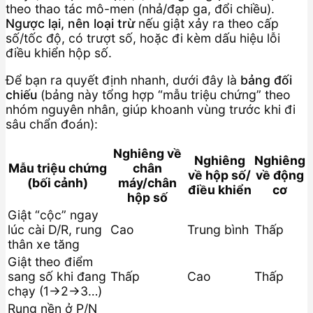
theo thao tác mô-men (nhả/đạp ga, đổi chiều).
Ngược lại, nên loại trừ
nếu giật xảy ra theo cấp
số/tốc độ, có trượt số, hoặc đi kèm dấu hiệu lỗi
điều khiển hộp số.
Để bạn ra quyết định nhanh, dưới đây là
bảng đối
chiếu
(bảng này tổng hợp “mẫu triệu chứng” theo
nhóm nguyên nhân, giúp khoanh vùng trước khi đi
sâu chẩn đoán):
Nghiêng về
Nghiêng
Nghiêng
Mẫu triệu chứng
chân
về hộp số/
về động
(bối cảnh)
máy/chân
điều khiển
cơ
hộp số
Giật “cộc” ngay
lúc cài D/R, rung
Cao
Trung bình
Thấp
thân xe tăng
Giật theo điểm
sang số khi đang
Thấp
Cao
Thấp
chạy (1→2→3…)
Rung nền ở P/N