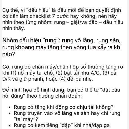
Cụ thể, vì “dấu hiệu” là đầu mối để bạn quyết định
có cần làm checklist 7 bước hay không, nên hãy
nhìn theo từng nhóm: rung – giật/va đập – dấu hiệu
nhìn thấy.
Nhóm dấu hiệu “rung”: rung vô lăng, rung sàn,
rung khoang máy tăng theo vòng tua xảy ra khi
nào?
Có
, rung do chân máy/chân hộp số thường tăng rõ
khi (1) nổ máy tại chỗ, (2) bật tải như A/C, (3) cài
D/R và giữ phanh, hoặc (4) đề-pa nhẹ.
Để minh họa dễ hình dung, bạn có thể tự “đặt câu
hỏi đúng” theo hướng chẩn đoán:
Rung có tăng khi
động cơ chịu tải
không?
Rung truyền vào
vô lăng và sàn
hay chỉ rung
“tại máy”?
Rung có kèm tiếng “đập” khi nhả/đạp ga