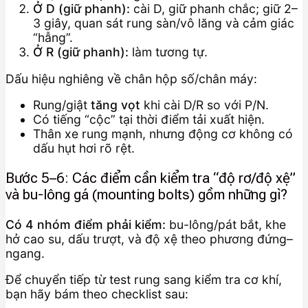
Ở D (giữ phanh):
cài D, giữ phanh chắc; giữ 2–
3 giây, quan sát rung sàn/vô lăng và cảm giác
“hẫng”.
Ở R (giữ phanh):
làm tương tự.
Dấu hiệu nghiêng về chân hộp số/chân máy:
Rung/giật
tăng vọt
khi cài D/R so với P/N.
Có tiếng “cộc” tại thời điểm tải xuất hiện.
Thân xe rung mạnh, nhưng động cơ không có
dấu hụt hơi rõ rệt.
Bước 5–6: Các điểm cần kiểm tra “độ rơ/độ xệ”
và bu-lông gá (mounting bolts) gồm những gì?
Có 4 nhóm điểm phải kiểm:
bu-lông/pát bắt, khe
hở cao su, dấu trượt, và độ xệ theo phương đứng–
ngang.
Để chuyển tiếp từ test rung sang kiểm tra cơ khí,
bạn hãy bám theo checklist sau: