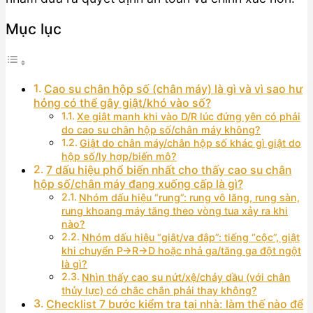
Mục lục
Cao su chân hộp số (chân máy) là gì và vì sao hư
hỏng có thể gây giật/khó vào số?
Xe giật mạnh khi vào D/R lúc đứng yên có phải
do cao su chân hộp số/chân máy không?
Giật do chân máy/chân hộp số khác gì giật do
hộp số/ly hợp/biến mô?
7 dấu hiệu phổ biến nhất cho thấy cao su chân
hộp số/chân máy đang xuống cấp là gì?
Nhóm dấu hiệu “rung”: rung vô lăng, rung sàn,
rung khoang máy tăng theo vòng tua xảy ra khi
nào?
Nhóm dấu hiệu “giật/va đập”: tiếng “cộc”, giật
khi chuyển P→R→D hoặc nhả ga/tăng ga đột ngột
là gì?
Nhìn thấy cao su nứt/xệ/chảy dầu (với chân
thủy lực) có chắc chắn phải thay không?
Checklist 7 bước kiểm tra tại nhà: làm thế nào để