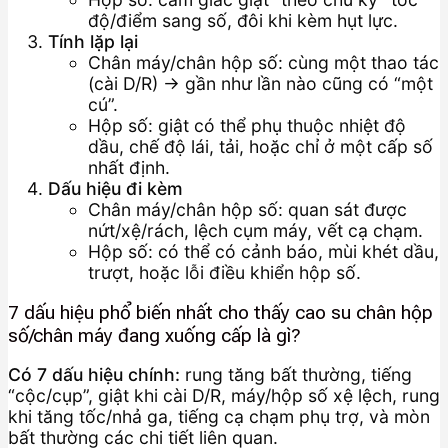
độ/điểm sang số, đôi khi kèm hụt lực.
Tính lặp lại
Chân máy/chân hộp số: cùng một thao tác
(cài D/R) → gần như lần nào cũng có “một
cú”.
Hộp số: giật có thể phụ thuộc nhiệt độ
dầu, chế độ lái, tải, hoặc chỉ ở một cấp số
nhất định.
Dấu hiệu đi kèm
Chân máy/chân hộp số: quan sát được
nứt/xệ/rách, lệch cụm máy, vết cạ chạm.
Hộp số: có thể có cảnh báo, mùi khét dầu,
trượt, hoặc lỗi điều khiển hộp số.
7 dấu hiệu phổ biến nhất cho thấy cao su chân hộp
số/chân máy đang xuống cấp là gì?
Có 7 dấu hiệu chính:
rung tăng bất thường, tiếng
“cộc/cụp”, giật khi cài D/R, máy/hộp số xệ lệch, rung
khi tăng tốc/nhả ga, tiếng cạ chạm phụ trợ, và mòn
bất thường các chi tiết liên quan.