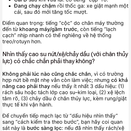
Đang chạy chậm
rồi thốc ga: xe giật mạnh một
cái, sau đó mới tăng tốc mượt.
Điểm quan trọng: tiếng “cộc” do chân máy thường
đến từ
khoang máy/gầm trước
, còn tiếng “lạch
cạch” nhịp nhanh có thể nghiêng về hệ thống
treo/rotuyn hơn.
Nhìn thấy cao su nứt/xệ/chảy dầu (với chân thủy
lực) có chắc chắn phải thay không?
Không phải lúc nào cũng chắc chắn
, vì có trường
hợp nứt bề mặt nhẹ vẫn còn làm việc; nhưng
có khả
năng cao phải thay
nếu thấy ít nhất 3 dấu hiệu: (1)
rách sâu hoặc tách lớp cao su–kim loại, (2) xệ lệch
tâm rõ, (3) chảy dầu ở chân thủy lực, kèm rung/giật
thực tế khi vận hành.
Để chuyển tiếp mạch lạc từ “dấu hiệu nhìn thấy”
sang “cách kiểm tra theo bước”, bạn hãy coi quan
sát này là
bước sàng lọc
: nếu đã nhìn thấy rách/xệ