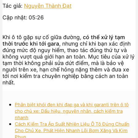
Tác giả:
Nguyễn Thành Đạt
Cập nhật: 05:26
Khi ô tô gặp sự cố giữa đường,
có thể xử lý tạm
thời trước khi tới gara
, nhưng chỉ khi bạn xác định
đúng mức độ nguy hiểm, thao tác đúng thứ tự và
không vượt quá giới hạn an toàn. Mục tiêu của xử lý
tạm thời không phải sửa dứt điểm, mà là bảo vệ
người trên xe, hạn chế hỏng nặng thêm và đưa xe
tới nơi kiểm tra chuyên nghiệp bằng cách an toàn
nhất.
Phân biệt khói đen khi đạp ga và khi garanti trên ô tô
cho chủ xe: Dấu hiệu, nguyên nhân, cách kiểm tra
nhanh
Cách Kiểm Tra Áp Suất Nhiên Liệu Ô Tô Đúng Chuẩn
Cho Chủ Xe, Phát Hiện Nhanh Lỗi Bơm Xăng Và Kim
Phun