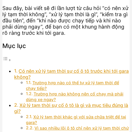
Sau đây, bài viết sẽ đi lần lượt từ câu hỏi “có nên xử
lý tạm thời không”, “xử lý tạm thời là gì”, “kiểm tra gì
đầu tiên”, đến “khi nào được chạy tiếp và khi nào
phải dừng ngay”, để bạn có một khung hành động
rõ ràng trước khi tới gara.
Mục lục
Có nên xử lý tạm thời sự cố ô tô trước khi tới gara
không?
Trường hợp nào có thể tự xử lý tạm thời để
chạy tiếp?
Trường hợp nào không nên cố chạy mà phải
dừng xe ngay?
Xử lý tạm thời sự cố ô tô là gì và mục tiêu đúng là
gì?
Xử lý tạm thời khác gì với sửa chữa triệt để tại
gara?
Vì sao nhiều lỗi ô tô chỉ nên xử lý tạm thời chứ