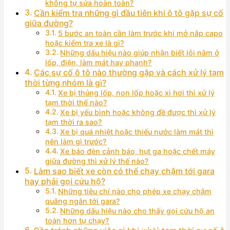
không tự sửa hoàn toàn?
Cần kiểm tra những gì đầu tiên khi ô tô gặp sự cố
giữa đường?
5 bước an toàn cần làm trước khi mở nắp capo
hoặc kiểm tra xe là gì?
Những dấu hiệu nào giúp nhận biết lỗi nằm ở
lốp, điện, làm mát hay phanh?
Các sự cố ô tô nào thường gặp và cách xử lý tạm
thời từng nhóm là gì?
Xe bị thủng lốp, non lốp hoặc xì hơi thì xử lý
tạm thời thế nào?
Xe bị yếu bình hoặc không đề được thì xử lý
tạm thời ra sao?
Xe bị quá nhiệt hoặc thiếu nước làm mát thì
nên làm gì trước?
Xe báo đèn cảnh báo, hụt ga hoặc chết máy
giữa đường thì xử lý thế nào?
Làm sao biết xe còn có thể chạy chậm tới gara
hay phải gọi cứu hộ?
Những tiêu chí nào cho phép xe chạy chậm
quãng ngắn tới gara?
Những dấu hiệu nào cho thấy gọi cứu hộ an
toàn hơn tự chạy?