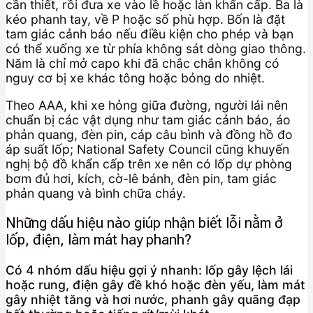
cần thiết, rồi đưa xe vào lề hoặc làn khẩn cấp. Ba là
kéo phanh tay, về P hoặc số phù hợp. Bốn là đặt
tam giác cảnh báo nếu điều kiện cho phép và bạn
có thể xuống xe từ phía không sát dòng giao thông.
Năm là chỉ mở capo khi đã chắc chắn không có
nguy cơ bị xe khác tông hoặc bỏng do nhiệt.
Theo AAA, khi xe hỏng giữa đường, người lái nên
chuẩn bị các vật dụng như tam giác cảnh báo, áo
phản quang, đèn pin, cáp câu bình và đồng hồ đo
áp suất lốp; National Safety Council cũng khuyến
nghị bộ đồ khẩn cấp trên xe nên có lốp dự phòng
bơm đủ hơi, kích, cờ-lê bánh, đèn pin, tam giác
phản quang và bình chữa cháy.
Những dấu hiệu nào giúp nhận biết lỗi nằm ở
lốp, điện, làm mát hay phanh?
Có 4 nhóm dấu hiệu gợi ý nhanh: lốp gây lệch lái
hoặc rung, điện gây đề khó hoặc đèn yếu, làm mát
gây nhiệt tăng và hơi nước, phanh gây quãng đạp