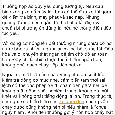
Trường hợp ắc quy yếu cũng tương tự. Nếu câu
bình xong xe nổ máy lại, bạn có thể đưa xe tới gara
để kiểm tra bình, máy phát và sạc nạp. Nhưng
quãng đường nên ngắn, tắt bớt phụ tải điện và
chuẩn bị phương án dừng lại nếu hệ thống điện tiếp
tục yếu.
Với động cơ nóng lên bất thường nhưng chưa có hơi
nước bốc ra nhiều, người lái có thể bật sưởi, tắt điều
hòa và di chuyển thật ngắn để tìm chỗ đỗ an toàn
hơn. Đây chỉ là chiến lược thoát hiểm ngắn hạn,
không phải cách chạy tiếp đến nơi xa.
Ngoài ra, một số cảnh báo vàng như áp suất lốp,
kiểm tra động cơ mức nhẹ, cảm biến tạm thời sai
lệch có thể cho phép xe đi chậm đến gara nếu xe
không mất công suất nghiêm trọng, không có mùi
khét và không phát tiếng động lạ lớn. Trong thực tế,
những xe có biểu hiện như
xe khói đen
nhưng vẫn
chạy được cũng không nên bị hiểu nhầm là “chưa
nguy hiểm”. Khói đen thường gợi ý hỗn hợp cháy bất