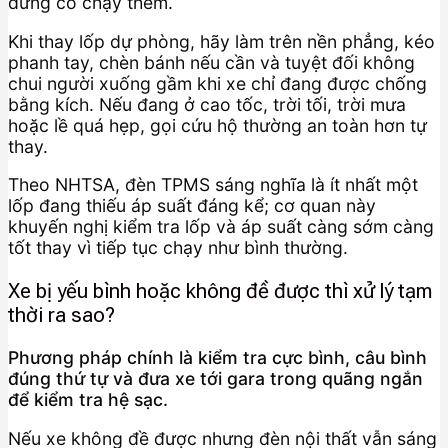
đừng cố chạy thêm.
Khi thay lốp dự phòng, hãy làm trên nền phẳng, kéo
phanh tay, chèn bánh nếu cần và tuyệt đối không
chui người xuống gầm khi xe chỉ đang được chống
bằng kích. Nếu đang ở cao tốc, trời tối, trời mưa
hoặc lề quá hẹp, gọi cứu hộ thường an toàn hơn tự
thay.
Theo NHTSA, đèn TPMS sáng nghĩa là ít nhất một
lốp đang thiếu áp suất đáng kể; cơ quan này
khuyến nghị kiểm tra lốp và áp suất càng sớm càng
tốt thay vì tiếp tục chạy như bình thường.
Xe bị yếu bình hoặc không đề được thì xử lý tạm
thời ra sao?
Phương pháp chính là kiểm tra cực bình, câu bình
đúng thứ tự và đưa xe tới gara trong quãng ngắn
để kiểm tra hệ sạc.
Nếu xe không đề được nhưng đèn nội thất vẫn sáng