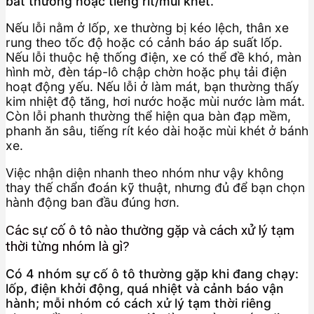
bất thường hoặc tiếng rít/mùi khét.
Nếu lỗi nằm ở lốp, xe thường bị kéo lệch, thân xe
rung theo tốc độ hoặc có cảnh báo áp suất lốp.
Nếu lỗi thuộc hệ thống điện, xe có thể đề khó, màn
hình mờ, đèn táp-lô chập chờn hoặc phụ tải điện
hoạt động yếu. Nếu lỗi ở làm mát, bạn thường thấy
kim nhiệt độ tăng, hơi nước hoặc mùi nước làm mát.
Còn lỗi phanh thường thể hiện qua bàn đạp mềm,
phanh ăn sâu, tiếng rít kéo dài hoặc mùi khét ở bánh
xe.
Việc nhận diện nhanh theo nhóm như vậy không
thay thế chẩn đoán kỹ thuật, nhưng đủ để bạn chọn
hành động ban đầu đúng hơn.
Các sự cố ô tô nào thường gặp và cách xử lý tạm
thời từng nhóm là gì?
Có 4 nhóm sự cố ô tô thường gặp khi đang chạy:
lốp, điện khởi động, quá nhiệt và cảnh báo vận
hành; mỗi nhóm có cách xử lý tạm thời riêng