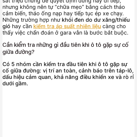
sát triệu chứng để quyết định dừng hay đi tiếp,
nhưng không nên tự “chữa mẹo” bằng cách tháo
cảm biến, tháo ống nạp hay tiếp tục ép xe chạy.
Những trường hợp như
khói đen do dư xăng/thiếu
gió
hay cần
kiểm tra áp suất nhiên liệu
càng cho
thấy việc chẩn đoán ở gara vẫn là bước bắt buộc.
Cần kiểm tra những gì đầu tiên khi ô tô gặp sự cố
giữa đường?
Có 5 nhóm cần kiểm tra đầu tiên khi ô tô gặp sự
cố giữa đường: vị trí an toàn, cảnh báo trên táp-lô,
dấu hiệu cảm quan, khả năng điều khiển xe và rò rỉ
dưới gầm.