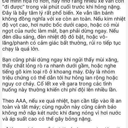
Để minh họa rõ hơn, hãy nhớ rằng nhiều xe vẫn còn
“đi được” trong vài phút cuối trước khi hỏng nặng.
Đây là bẫy tâm lý rất phổ biến. Xe vẫn lăn bánh
không đồng nghĩa với xe còn an toàn. Nếu kim nhiệt
độ vọt cao, hơi nước bốc dưới capo, hoặc có mùi
ngọt của nước làm mát, bạn phải dừng ngay. Nếu
đèn dầu sáng, đèn nhiệt độ đỏ bật, hoặc vô-
lăng/phanh có cảm giác bất thường, rủi ro tiếp tục
chạy là quá lớn.
Bạn cũng phải dừng ngay khi ngửi thấy mùi xăng,
thấy chất lỏng rò ra nhanh dưới gầm, hoặc nghe
tiếng gõ kim loại rõ ở khoang máy. Đây là nhóm
triệu chứng có thể dẫn tới hư hỏng lan rộng hoặc
nguy cơ cháy. Cố lết xe về gara trong các tình
huống này thường khiến chi phí đội lên nhiều lần.
Theo AAA, nếu xe quá nhiệt, bạn cần tấp vào lề an
toàn và tắt máy; cùng nguồn này cũng cảnh báo
không mở nắp két nước khi đang nóng vì hơi nước
và áp suất cao có thể gây bỏng nặng.