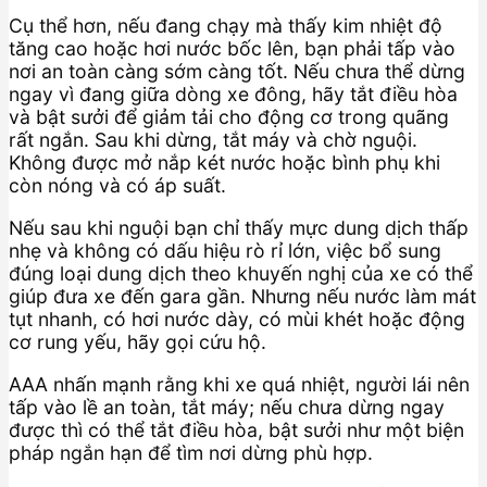
Cụ thể hơn, nếu đang chạy mà thấy kim nhiệt độ
tăng cao hoặc hơi nước bốc lên, bạn phải tấp vào
nơi an toàn càng sớm càng tốt. Nếu chưa thể dừng
ngay vì đang giữa dòng xe đông, hãy tắt điều hòa
và bật sưởi để giảm tải cho động cơ trong quãng
rất ngắn. Sau khi dừng, tắt máy và chờ nguội.
Không được mở nắp két nước hoặc bình phụ khi
còn nóng và có áp suất.
Nếu sau khi nguội bạn chỉ thấy mực dung dịch thấp
nhẹ và không có dấu hiệu rò rỉ lớn, việc bổ sung
đúng loại dung dịch theo khuyến nghị của xe có thể
giúp đưa xe đến gara gần. Nhưng nếu nước làm mát
tụt nhanh, có hơi nước dày, có mùi khét hoặc động
cơ rung yếu, hãy gọi cứu hộ.
AAA nhấn mạnh rằng khi xe quá nhiệt, người lái nên
tấp vào lề an toàn, tắt máy; nếu chưa dừng ngay
được thì có thể tắt điều hòa, bật sưởi như một biện
pháp ngắn hạn để tìm nơi dừng phù hợp.