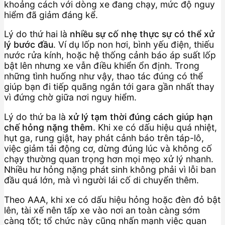
khoảng cách với dòng xe đang chạy, mức độ nguy
hiểm đã giảm đáng kể.
Lý do thứ hai là
nhiều sự cố nhẹ thực sự có thể xử
lý bước đầu
. Ví dụ lốp non hơi, bình yếu điện, thiếu
nước rửa kính, hoặc hệ thống cảnh báo áp suất lốp
bật lên nhưng xe vẫn điều khiển ổn định. Trong
những tình huống như vậy, thao tác đúng có thể
giúp bạn đi tiếp quãng ngắn tới gara gần nhất thay
vì đứng chờ giữa nơi nguy hiểm.
Lý do thứ ba là
xử lý tạm thời đúng cách giúp hạn
chế hỏng nặng thêm
. Khi xe có dấu hiệu quá nhiệt,
hụt ga, rung giật, hay phát cảnh báo trên táp-lô,
việc giảm tải động cơ, dừng đúng lúc và không cố
chạy thường quan trọng hơn mọi mẹo xử lý nhanh.
Nhiều hư hỏng nặng phát sinh không phải vì lỗi ban
đầu quá lớn, mà vì người lái cố di chuyển thêm.
Theo AAA, khi xe có dấu hiệu hỏng hoặc đèn đỏ bật
lên, tài xế nên tấp xe vào nơi an toàn càng sớm
càng tốt; tổ chức này cũng nhấn mạnh việc quan