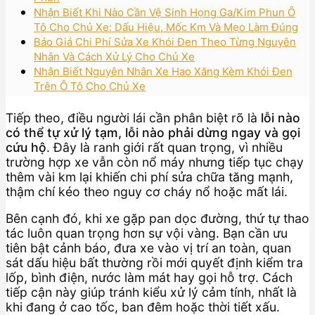
Nhận Biết Khi Nào Cần Vệ Sinh Họng Ga/Kim Phun Ô
Tô Cho Chủ Xe: Dấu Hiệu, Mốc Km Và Mẹo Làm Đúng
Báo Giá Chi Phí Sửa Xe Khói Đen Theo Từng Nguyên
Nhân Và Cách Xử Lý Cho Chủ Xe
Nhận Biết Nguyên Nhân Xe Hao Xăng Kèm Khói Đen
Trên Ô Tô Cho Chủ Xe
Tiếp theo, điều người lái cần phân biệt rõ là
lỗi nào
có thể tự xử lý tạm, lỗi nào phải dừng ngay và gọi
cứu hộ
. Đây là ranh giới rất quan trọng, vì nhiều
trường hợp xe vẫn còn nổ máy nhưng tiếp tục chạy
thêm vài km lại khiến chi phí sửa chữa tăng mạnh,
thậm chí kéo theo nguy cơ cháy nổ hoặc mất lái.
Bên cạnh đó, khi xe gặp pan dọc đường, thứ tự thao
tác luôn quan trọng hơn sự vội vàng. Bạn cần ưu
tiên bật cảnh báo, đưa xe vào vị trí an toàn, quan
sát dấu hiệu bất thường rồi mới quyết định kiểm tra
lốp, bình điện, nước làm mát hay gọi hỗ trợ. Cách
tiếp cận này giúp tránh kiểu xử lý cảm tính, nhất là
khi đang ở cao tốc, ban đêm hoặc thời tiết xấu.