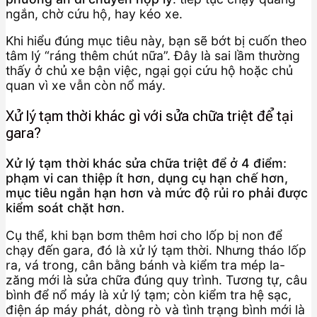
ngắn, chờ cứu hộ, hay kéo xe.
Khi hiểu đúng mục tiêu này, bạn sẽ bớt bị cuốn theo
tâm lý “ráng thêm chút nữa”. Đây là sai lầm thường
thấy ở chủ xe bận việc, ngại gọi cứu hộ hoặc chủ
quan vì xe vẫn còn nổ máy.
Xử lý tạm thời khác gì với sửa chữa triệt để tại
gara?
Xử lý tạm thời khác sửa chữa triệt để ở 4 điểm:
phạm vi can thiệp ít hơn, dụng cụ hạn chế hơn,
mục tiêu ngắn hạn hơn và mức độ rủi ro phải được
kiểm soát chặt hơn.
Cụ thể, khi bạn bơm thêm hơi cho lốp bị non để
chạy đến gara, đó là xử lý tạm thời. Nhưng tháo lốp
ra, vá trong, cân bằng bánh và kiểm tra mép la-
zăng mới là sửa chữa đúng quy trình. Tương tự, câu
bình để nổ máy là xử lý tạm; còn kiểm tra hệ sạc,
điện áp máy phát, dòng rò và tình trạng bình mới là