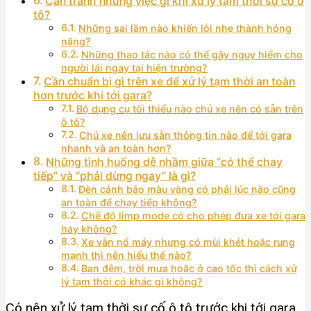
Cần tránh những việc gì khi xử lý tạm thời sự cố ô
tô?
Những sai lầm nào khiến lỗi nhẹ thành hỏng
nặng?
Những thao tác nào có thể gây nguy hiểm cho
người lái ngay tại hiện trường?
Cần chuẩn bị gì trên xe để xử lý tạm thời an toàn
hơn trước khi tới gara?
Bộ dụng cụ tối thiểu nào chủ xe nên có sẵn trên
ô tô?
Chủ xe nên lưu sẵn thông tin nào để tới gara
nhanh và an toàn hơn?
Những tình huống dễ nhầm giữa “có thể chạy
tiếp” và “phải dừng ngay” là gì?
Đèn cảnh báo màu vàng có phải lúc nào cũng
an toàn để chạy tiếp không?
Chế độ limp mode có cho phép đưa xe tới gara
hay không?
Xe vẫn nổ máy nhưng có mùi khét hoặc rung
mạnh thì nên hiểu thế nào?
Ban đêm, trời mưa hoặc ở cao tốc thì cách xử
lý tạm thời có khác gì không?
Có nên xử lý tạm thời sự cố ô tô trước khi tới gara