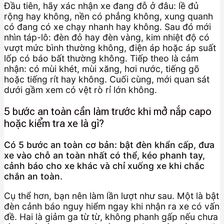
Đầu tiên, hãy xác nhận xe đang đỗ ở đâu: lề đủ
rộng hay không, nền có phẳng không, xung quanh
có đang có xe chạy nhanh hay không. Sau đó mới
nhìn táp-lô: đèn đỏ hay đèn vàng, kim nhiệt độ có
vượt mức bình thường không, điện áp hoặc áp suất
lốp có báo bất thường không. Tiếp theo là cảm
nhận: có mùi khét, mùi xăng, hơi nước, tiếng gõ
hoặc tiếng rít hay không. Cuối cùng, mới quan sát
dưới gầm xem có vệt rò rỉ lớn không.
5 bước an toàn cần làm trước khi mở nắp capo
hoặc kiểm tra xe là gì?
Có 5 bước an toàn cơ bản: bật đèn khẩn cấp, đưa
xe vào chỗ an toàn nhất có thể, kéo phanh tay,
cảnh báo cho xe khác và chỉ xuống xe khi chắc
chắn an toàn.
Cụ thể hơn, bạn nên làm lần lượt như sau. Một là bật
đèn cảnh báo nguy hiểm ngay khi nhận ra xe có vấn
đề. Hai là giảm ga từ từ, không phanh gấp nếu chưa