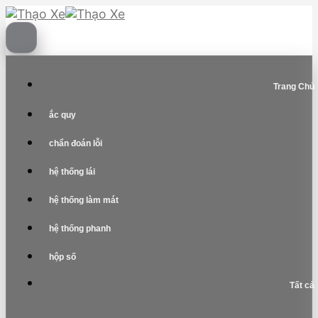
Skip
to
content
Trang Chủ
ắc quy
chẩn đoán lỗi
hệ thống lái
hệ thống làm mát
hệ thống phanh
hộp số
Tất cả