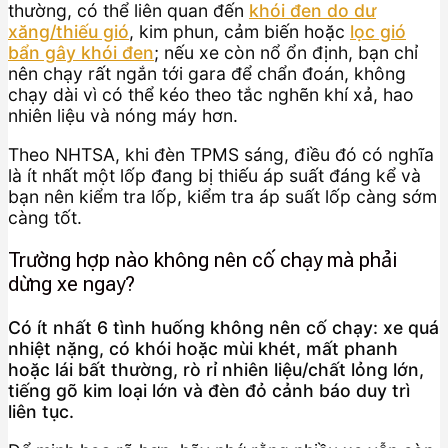
thường, có thể liên quan đến
khói đen do dư
xăng/thiếu gió
, kim phun, cảm biến hoặc
lọc gió
bẩn gây khói đen
; nếu xe còn nổ ổn định, bạn chỉ
nên chạy rất ngắn tới gara để chẩn đoán, không
chạy dài vì có thể kéo theo tắc nghẽn khí xả, hao
nhiên liệu và nóng máy hơn.
Theo NHTSA, khi đèn TPMS sáng, điều đó có nghĩa
là ít nhất một lốp đang bị thiếu áp suất đáng kể và
bạn nên kiểm tra lốp, kiểm tra áp suất lốp càng sớm
càng tốt.
Trường hợp nào không nên cố chạy mà phải
dừng xe ngay?
Có ít nhất 6 tình huống không nên cố chạy: xe quá
nhiệt nặng, có khói hoặc mùi khét, mất phanh
hoặc lái bất thường, rò rỉ nhiên liệu/chất lỏng lớn,
tiếng gõ kim loại lớn và đèn đỏ cảnh báo duy trì
liên tục.