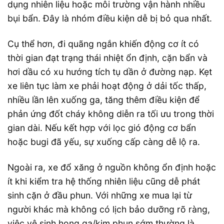
dụng nhiên liệu hoặc môi trường vận hành nhiều
bụi bẩn. Đây là nhóm điều kiện dễ bị bỏ qua nhất.
Cụ thể hơn, đi quãng ngắn khiến động cơ ít có
thời gian đạt trạng thái nhiệt ổn định, cặn bẩn và
hơi dầu có xu hướng tích tụ dần ở đường nạp. Kẹt
xe liên tục làm xe phải hoạt động ở dải tốc thấp,
nhiều lần lên xuống ga, tăng thêm điều kiện để
phản ứng đốt cháy không diễn ra tối ưu trong thời
gian dài. Nếu kết hợp với lọc gió động cơ bẩn
hoặc bugi đã yếu, sự xuống cấp càng dễ lộ ra.
Ngoài ra, xe đổ xăng ở nguồn không ổn định hoặc
ít khi kiểm tra hệ thống nhiên liệu cũng dễ phát
sinh cặn ở đầu phun. Với những xe mua lại từ
người khác mà không có lịch bảo dưỡng rõ ràng,
việc vệ sinh họng ga/kim phun sớm thường là