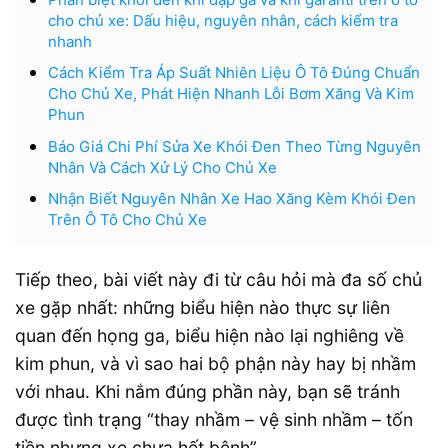
cho chủ xe: Dấu hiệu, nguyên nhân, cách kiểm tra
nhanh
Cách Kiểm Tra Áp Suất Nhiên Liệu Ô Tô Đúng Chuẩn
Cho Chủ Xe, Phát Hiện Nhanh Lỗi Bơm Xăng Và Kim
Phun
Báo Giá Chi Phí Sửa Xe Khói Đen Theo Từng Nguyên
Nhân Và Cách Xử Lý Cho Chủ Xe
Nhận Biết Nguyên Nhân Xe Hao Xăng Kèm Khói Đen
Trên Ô Tô Cho Chủ Xe
Tiếp theo, bài viết này đi từ câu hỏi mà đa số chủ
xe gặp nhất: những biểu hiện nào thực sự liên
quan đến họng ga, biểu hiện nào lại nghiêng về
kim phun, và vì sao hai bộ phận này hay bị nhầm
với nhau. Khi nắm đúng phần này, bạn sẽ tránh
được tình trạng “thay nhầm – vệ sinh nhầm – tốn
tiền nhưng xe chưa hết bệnh”.