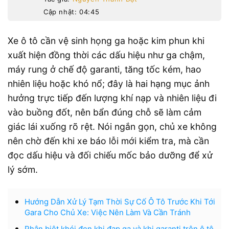
Cập nhật: 04:45
Xe ô tô cần vệ sinh họng ga hoặc kim phun khi
xuất hiện đồng thời các dấu hiệu như ga chậm,
máy rung ở chế độ garanti, tăng tốc kém, hao
nhiên liệu hoặc khó nổ; đây là hai hạng mục ảnh
hưởng trực tiếp đến lượng khí nạp và nhiên liệu đi
vào buồng đốt, nên bẩn đúng chỗ sẽ làm cảm
giác lái xuống rõ rệt. Nói ngắn gọn, chủ xe không
nên chờ đến khi xe báo lỗi mới kiểm tra, mà cần
đọc dấu hiệu và đối chiếu mốc bảo dưỡng để xử
lý sớm.
Hướng Dẫn Xử Lý Tạm Thời Sự Cố Ô Tô Trước Khi Tới
Gara Cho Chủ Xe: Việc Nên Làm Và Cần Tránh
Phân biệt khói đen khi đạp ga và khi garanti trên ô tô