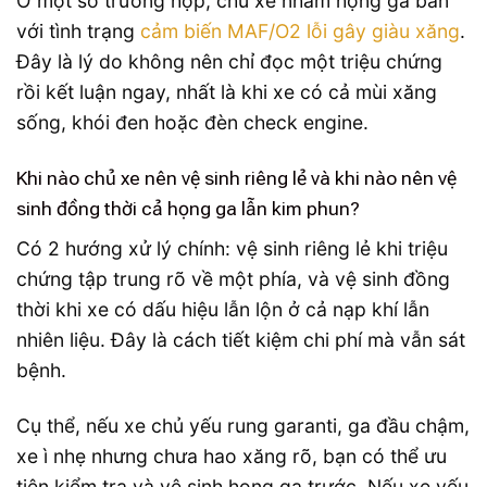
Ở một số trường hợp, chủ xe nhầm họng ga bẩn
với tình trạng
cảm biến MAF/O2 lỗi gây giàu xăng
.
Đây là lý do không nên chỉ đọc một triệu chứng
rồi kết luận ngay, nhất là khi xe có cả mùi xăng
sống, khói đen hoặc đèn check engine.
Khi nào chủ xe nên vệ sinh riêng lẻ và khi nào nên vệ
sinh đồng thời cả họng ga lẫn kim phun?
Có 2 hướng xử lý chính: vệ sinh riêng lẻ khi triệu
chứng tập trung rõ về một phía, và vệ sinh đồng
thời khi xe có dấu hiệu lẫn lộn ở cả nạp khí lẫn
nhiên liệu. Đây là cách tiết kiệm chi phí mà vẫn sát
bệnh.
Cụ thể, nếu xe chủ yếu rung garanti, ga đầu chậm,
xe ì nhẹ nhưng chưa hao xăng rõ, bạn có thể ưu
tiên kiểm tra và vệ sinh họng ga trước. Nếu xe yếu