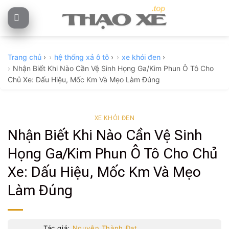
Skip
to
content
Trang chủ
›
hệ thống xả ô tô
›
xe khói đen
›
Nhận Biết Khi Nào Cần Vệ Sinh Họng Ga/Kim Phun Ô Tô Cho
Chủ Xe: Dấu Hiệu, Mốc Km Và Mẹo Làm Đúng
XE KHÓI ĐEN
Nhận Biết Khi Nào Cần Vệ Sinh
Họng Ga/Kim Phun Ô Tô Cho Chủ
Xe: Dấu Hiệu, Mốc Km Và Mẹo
Làm Đúng
Tác giả:
Nguyễn Thành Đạt