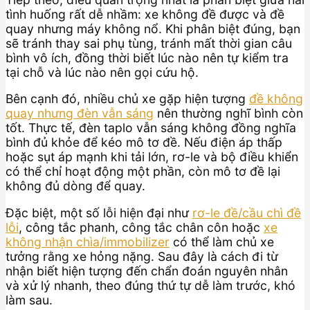
tình huống rất dễ nhầm: xe không đề được và đề
quay nhưng máy không nổ. Khi phân biệt đúng, bạn
sẽ tránh thay sai phụ tùng, tránh mất thời gian câu
bình vô ích, đồng thời biết lúc nào nên tự kiểm tra
tại chỗ và lúc nào nên gọi cứu hộ.
Bên cạnh đó, nhiều chủ xe gặp hiện tượng
đề không
quay nhưng đèn vẫn sáng
nên thường nghĩ bình còn
tốt. Thực tế, đèn taplo vẫn sáng không đồng nghĩa
bình đủ khỏe để kéo mô tơ đề. Nếu điện áp thấp
hoặc sụt áp mạnh khi tải lớn, rơ-le và bộ điều khiển
có thể chỉ hoạt động một phần, còn mô tơ đề lại
không đủ dòng để quay.
Đặc biệt, một số lỗi hiện đại như
rơ-le đề/cầu chì đề
lỗi
, công tắc phanh, công tắc chân côn hoặc
xe
không nhận chìa/immobilizer
có thể làm chủ xe
tưởng rằng xe hỏng nặng. Sau đây là cách đi từ
nhận biết hiện tượng đến chẩn đoán nguyên nhân
và xử lý nhanh, theo đúng thứ tự dễ làm trước, khó
làm sau.