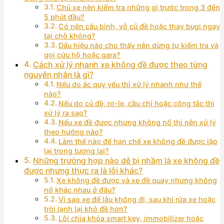
Chủ xe nên kiểm tra những gì trước trong 3 đến
5 phút đầu?
Có nên câu bình, vỗ củ đề hoặc thay bugi ngay
tại chỗ không?
Dấu hiệu nào cho thấy nên dừng tự kiểm tra và
gọi cứu hộ hoặc gara?
Cách xử lý nhanh xe không đề được theo từng
nguyên nhân là gì?
Nếu do ắc quy yếu thì xử lý nhanh như thế
nào?
Nếu do củ đề, rơ-le, cầu chì hoặc công tắc thì
xử lý ra sao?
Nếu xe đề được nhưng không nổ thì nên xử lý
theo hướng nào?
Làm thế nào để hạn chế xe không đề được lặp
lại trong tương lai?
Những trường hợp nào dễ bị nhầm là xe không đề
được nhưng thực ra là lỗi khác?
Xe không đề được và xe đề quay nhưng không
nổ khác nhau ở đâu?
Vì sao xe để lâu không đi, sau khi rửa xe hoặc
trời lạnh lại khó đề hơn?
Lỗi chìa khóa smart key, immobilizer hoặc