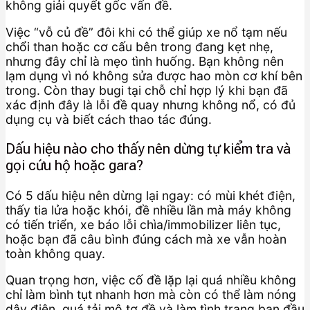
không giải quyết gốc vấn đề.
Việc “vỗ củ đề” đôi khi có thể giúp xe nổ tạm nếu
chổi than hoặc cơ cấu bên trong đang kẹt nhẹ,
nhưng đây chỉ là mẹo tình huống. Bạn không nên
lạm dụng vì nó không sửa được hao mòn cơ khí bên
trong. Còn thay bugi tại chỗ chỉ hợp lý khi bạn đã
xác định đây là lỗi đề quay nhưng không nổ, có đủ
dụng cụ và biết cách thao tác đúng.
Dấu hiệu nào cho thấy nên dừng tự kiểm tra và
gọi cứu hộ hoặc gara?
Có 5 dấu hiệu nên dừng lại ngay: có mùi khét điện,
thấy tia lửa hoặc khói, đề nhiều lần mà máy không
có tiến triển, xe báo lỗi chìa/immobilizer liên tục,
hoặc bạn đã câu bình đúng cách mà xe vẫn hoàn
toàn không quay.
Quan trọng hơn, việc cố đề lặp lại quá nhiều không
chỉ làm bình tụt nhanh hơn mà còn có thể làm nóng
dây điện, quá tải mô tơ đề và làm tình trạng ban đầu