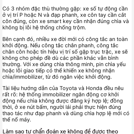
Có 3 nhóm đặc thù thường gặp: xe số tự động cần
ở vị trí P hoặc N và đạp phanh, xe côn tay cần cắt
côn đúng, còn xe smart key cần nhận đúng chìa và
không bị lỗi hệ thống chống trộm.
Bên cạnh đó, nhiều xe đời mới có công tắc an toàn
khởi động. Nếu công tắc chân phanh, công tắc
chân côn hoặc tín hiệu vị trí số gặp trục trặc, xe sẽ
không cho phép đề dù các phần khác vẫn bình
thường. Với xe dùng chìa thông minh, pin chìa yếu
hoặc lỗi giao tiếp có thể khiến xe không nhận
chìa/immobilizer, từ đó ngăn việc khởi động.
Tài liệu hướng dẫn của Toyota và Honda đều nêu
rất rõ: hệ thống immobilizer ngăn động cơ khởi
động nếu chìa không được đăng ký hợp lệ; đồng
thời, ở xe nút bấm, người lái phải thực hiện đúng
thao tác như đạp phanh và dùng chìa hợp lệ mới có
thể nổ máy.
Làm sao tự chẩn đoán xe không đề được theo