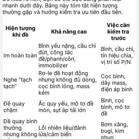
nhanh dưới đây. Bảng này tóm tắt hiện tượng
thường gặp và hướng kiểm tra ưu tiên đầu tiên.
Việc cần
Hiện tượng
Khả năng cao
kiểm tra
khi đề
trước
Bình yếu nặng, cầu chì
Bình, cầu chì,
đứt, công tắc
Im hoàn toàn
tín hiệu chìa,
đề/phanh/côn,
vị trí số P/N
immobilizer
Rơ-le đề hoạt động
Cọc bình,
Nghe “tạch
nhưng không đủ dòng,
dây mass,
tạch”
cọc bình lỏng, mass
điện áp bình
kém
Bình, cọc
Đề quay
Ắc quy yếu, mô tơ đề
bình, mô tơ
chậm
mòn, sụt áp tải lớn
đề
Đề quay bình
Bơm xăng,
thường
Lỗi nhiên liệu/đánh
bugi, kim
nhưng không
lửa/cảm biến
phun