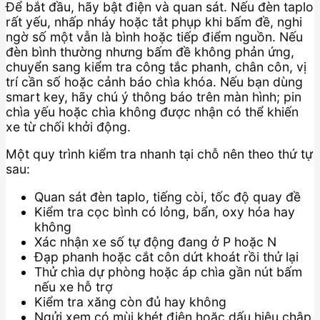
Để bắt đầu, hãy bật điện và quan sát. Nếu đèn taplo
rất yếu, nhấp nháy hoặc tắt phụp khi bấm đề, nghi
ngờ số một vẫn là bình hoặc tiếp điểm nguồn. Nếu
đèn bình thường nhưng bấm đề không phản ứng,
chuyển sang kiểm tra công tắc phanh, chân côn, vị
trí cần số hoặc cảnh báo chìa khóa. Nếu bạn dùng
smart key, hãy chú ý thông báo trên màn hình; pin
chìa yếu hoặc chìa không được nhận có thể khiến
xe từ chối khởi động.
Một quy trình kiểm tra nhanh tại chỗ nên theo thứ tự
sau:
Quan sát đèn taplo, tiếng còi, tốc độ quay đề
Kiểm tra cọc bình có lỏng, bẩn, oxy hóa hay
không
Xác nhận xe số tự động đang ở P hoặc N
Đạp phanh hoặc cắt côn dứt khoát rồi thử lại
Thử chìa dự phòng hoặc áp chìa gần nút bấm
nếu xe hỗ trợ
Kiểm tra xăng còn đủ hay không
Ngửi xem có mùi khét điện hoặc dấu hiệu chập