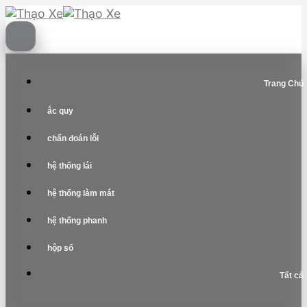
Skip
to
content
Trang Chủ
ắc quy
chẩn đoán lỗi
hệ thống lái
hệ thống làm mát
hệ thống phanh
hộp số
Tất cả