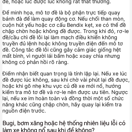
đề, hoặc lúc được lúc không rất thất thường.
Để minh họa, mô tơ đề là bộ phận trực tiếp quay
bánh đà để làm quay động cơ. Nếu chổi than mòn,
cuộn hút yếu hoặc cơ cấu Bendix kẹt, xe có thể đề
chập chờn hoặc không đề được. Trong khi đó, rơ-le
đề/cầu chì đề lỗi lại làm mạch điều khiển không
truyền đủ lệnh hoặc không truyền điện đến mô tơ
đề. Công tắc đề lỗi cũng gây cảm giác giống hệt
mất bình, vì người lái bấm hoặc xoay chìa nhưng
không có phản hồi rõ ràng.
Điểm nhận biết quan trọng là tính lặp lại. Nếu xe lúc
đề được lúc không, sau khi chờ vài phút lại đề được,
hoặc khi gõ nhẹ khu vực củ đề xe mới nổ, hướng
kiểm tra mô tơ đề và rơ-le nên được ưu tiên. Ngược
lại, nếu xe im hoàn toàn và đồng thời một số chức
năng khác cũng chập chờn, hãy quay lại kiểm tra
nguồn điện trước.
Bugi, bơm xăng hoặc hệ thống nhiên liệu lỗi có
làm xe không nổ sau khi đề không?