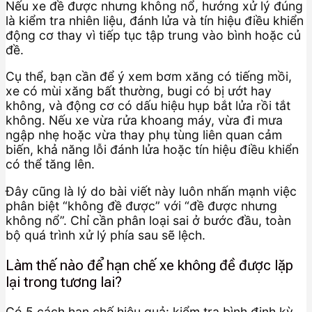
Nếu xe đề được nhưng không nổ, hướng xử lý đúng
là kiểm tra nhiên liệu, đánh lửa và tín hiệu điều khiển
động cơ thay vì tiếp tục tập trung vào bình hoặc củ
đề.
Cụ thể, bạn cần để ý xem bơm xăng có tiếng mồi,
xe có mùi xăng bất thường, bugi có bị ướt hay
không, và động cơ có dấu hiệu hụp bắt lửa rồi tắt
không. Nếu xe vừa rửa khoang máy, vừa đi mưa
ngập nhẹ hoặc vừa thay phụ tùng liên quan cảm
biến, khả năng lỗi đánh lửa hoặc tín hiệu điều khiển
có thể tăng lên.
Đây cũng là lý do bài viết này luôn nhấn mạnh việc
phân biệt “không đề được” với “đề được nhưng
không nổ”. Chỉ cần phân loại sai ở bước đầu, toàn
bộ quá trình xử lý phía sau sẽ lệch.
Làm thế nào để hạn chế xe không đề được lặp
lại trong tương lai?
Có 5 cách hạn chế hiệu quả: kiểm tra bình định kỳ,