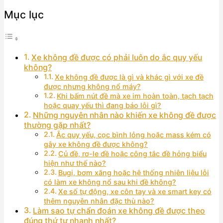
Mục lục
Xe không đề được có phải luôn do ắc quy yếu
không?
Xe không đề được là gì và khác gì với xe đề
được nhưng không nổ máy?
Khi bấm nút đề mà xe im hoàn toàn, tạch tạch
hoặc quay yếu thì đang báo lỗi gì?
Những nguyên nhân nào khiến xe không đề được
thường gặp nhất?
Ắc quy yếu, cọc bình lỏng hoặc mass kém có
gây xe không đề được không?
Củ đề, rơ-le đề hoặc công tắc đề hỏng biểu
hiện như thế nào?
Bugi, bơm xăng hoặc hệ thống nhiên liệu lỗi
có làm xe không nổ sau khi đề không?
Xe số tự động, xe côn tay và xe smart key có
thêm nguyên nhân đặc thù nào?
Làm sao tự chẩn đoán xe không đề được theo
đúng thứ tự nhanh nhất?