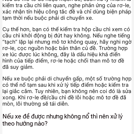
kiểm tra cầu chì liên quan, nghe phản ứng của rơ-le,
xác nhận tín hiệu công tắc đề và chỉ dùng biện pháp
tạm thời nếu buộc phải di chuyển xe.
Cụ thể hơn, bạn có thể kiểm tra hộp cầu chì xem có
cầu chì khởi động bị đứt hay không. Nếu nghe tiếng
“tạch” lặp lại nhưng mô tơ không quay, hãy nghi ngờ
rơ-le, cọc nguồn hoặc bản thân củ đề. Trường hợp
xe lúc được lúc không, đây là dấu hiệu khá điển
hình của tiếp điểm, rơ-le hoặc chổi than mô tơ đề
đã suy giảm.
Nếu xe buộc phải di chuyển gấp, một số trường hợp
có thể nổ tạm sau khi xử lý tiếp điểm hoặc kiểm tra
lại giắc cắm. Tuy nhiên, bạn không nên coi đó là sửa
xong. Khi rơ-le đề/cầu chì đề lỗi hoặc mô tơ đề đã
mòn, lỗi thường sẽ tái diễn.
Nếu xe đề được nhưng không nổ thì nên xử lý
theo hướng nào?