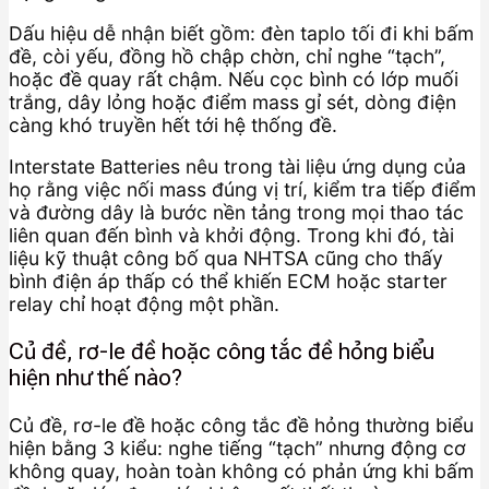
Dấu hiệu dễ nhận biết gồm: đèn taplo tối đi khi bấm
đề, còi yếu, đồng hồ chập chờn, chỉ nghe “tạch”,
hoặc đề quay rất chậm. Nếu cọc bình có lớp muối
trắng, dây lỏng hoặc điểm mass gỉ sét, dòng điện
càng khó truyền hết tới hệ thống đề.
Interstate Batteries nêu trong tài liệu ứng dụng của
họ rằng việc nối mass đúng vị trí, kiểm tra tiếp điểm
và đường dây là bước nền tảng trong mọi thao tác
liên quan đến bình và khởi động. Trong khi đó, tài
liệu kỹ thuật công bố qua NHTSA cũng cho thấy
bình điện áp thấp có thể khiến ECM hoặc starter
relay chỉ hoạt động một phần.
Củ đề, rơ-le đề hoặc công tắc đề hỏng biểu
hiện như thế nào?
Củ đề, rơ-le đề hoặc công tắc đề hỏng thường biểu
hiện bằng 3 kiểu: nghe tiếng “tạch” nhưng động cơ
không quay, hoàn toàn không có phản ứng khi bấm