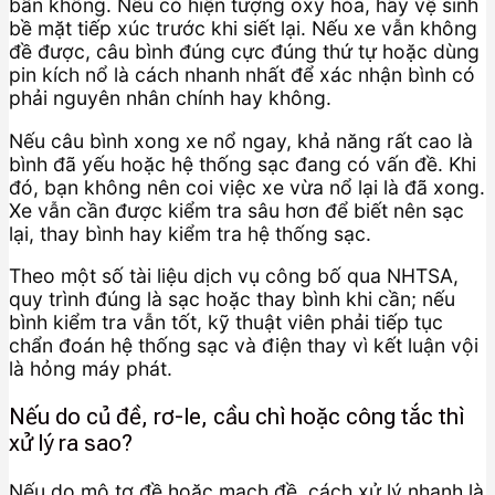
bẩn không. Nếu có hiện tượng oxy hóa, hãy vệ sinh
bề mặt tiếp xúc trước khi siết lại. Nếu xe vẫn không
đề được, câu bình đúng cực đúng thứ tự hoặc dùng
pin kích nổ là cách nhanh nhất để xác nhận bình có
phải nguyên nhân chính hay không.
Nếu câu bình xong xe nổ ngay, khả năng rất cao là
bình đã yếu hoặc hệ thống sạc đang có vấn đề. Khi
đó, bạn không nên coi việc xe vừa nổ lại là đã xong.
Xe vẫn cần được kiểm tra sâu hơn để biết nên sạc
lại, thay bình hay kiểm tra hệ thống sạc.
Theo một số tài liệu dịch vụ công bố qua NHTSA,
quy trình đúng là sạc hoặc thay bình khi cần; nếu
bình kiểm tra vẫn tốt, kỹ thuật viên phải tiếp tục
chẩn đoán hệ thống sạc và điện thay vì kết luận vội
là hỏng máy phát.
Nếu do củ đề, rơ-le, cầu chì hoặc công tắc thì
xử lý ra sao?
Nếu do mô tơ đề hoặc mạch đề, cách xử lý nhanh là