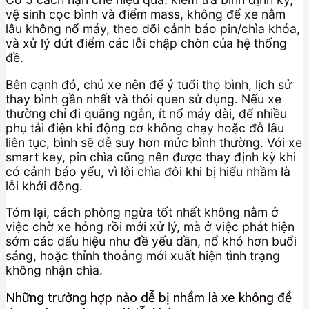
vệ sinh cọc bình và điểm mass, không để xe nằm
lâu không nổ máy, theo dõi cảnh báo pin/chìa khóa,
và xử lý dứt điểm các lỗi chập chờn của hệ thống
đề.
Bên cạnh đó, chủ xe nên để ý tuổi thọ bình, lịch sử
thay bình gần nhất và thói quen sử dụng. Nếu xe
thường chỉ đi quãng ngắn, ít nổ máy dài, để nhiều
phụ tải điện khi động cơ không chạy hoặc đỗ lâu
liên tục, bình sẽ dễ suy hơn mức bình thường. Với xe
smart key, pin chìa cũng nên được thay định kỳ khi
có cảnh báo yếu, vì lỗi chìa đôi khi bị hiểu nhầm là
lỗi khởi động.
Tóm lại, cách phòng ngừa tốt nhất không nằm ở
việc chờ xe hỏng rồi mới xử lý, mà ở việc phát hiện
sớm các dấu hiệu như đề yếu dần, nổ khó hơn buổi
sáng, hoặc thỉnh thoảng mới xuất hiện tình trạng
không nhận chìa.
Những trường hợp nào dễ bị nhầm là xe không đề