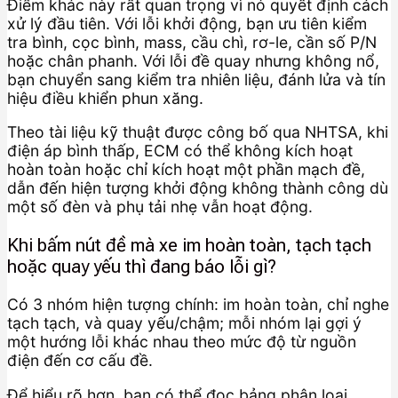
Điểm khác này rất quan trọng vì nó quyết định cách
xử lý đầu tiên. Với lỗi khởi động, bạn ưu tiên kiểm
tra bình, cọc bình, mass, cầu chì, rơ-le, cần số P/N
hoặc chân phanh. Với lỗi đề quay nhưng không nổ,
bạn chuyển sang kiểm tra nhiên liệu, đánh lửa và tín
hiệu điều khiển phun xăng.
Theo tài liệu kỹ thuật được công bố qua NHTSA, khi
điện áp bình thấp, ECM có thể không kích hoạt
hoàn toàn hoặc chỉ kích hoạt một phần mạch đề,
dẫn đến hiện tượng khởi động không thành công dù
một số đèn và phụ tải nhẹ vẫn hoạt động.
Khi bấm nút đề mà xe im hoàn toàn, tạch tạch
hoặc quay yếu thì đang báo lỗi gì?
Có 3 nhóm hiện tượng chính: im hoàn toàn, chỉ nghe
tạch tạch, và quay yếu/chậm; mỗi nhóm lại gợi ý
một hướng lỗi khác nhau theo mức độ từ nguồn
điện đến cơ cấu đề.
Để hiểu rõ hơn, bạn có thể đọc bảng phân loại