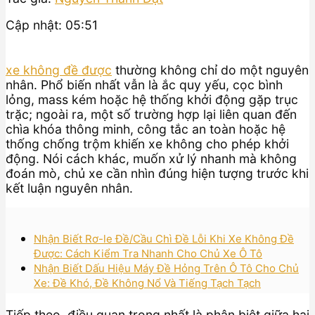
Cập nhật: 05:51
xe không đề được
thường không chỉ do một nguyên
nhân. Phổ biến nhất vẫn là ắc quy yếu, cọc bình
lỏng, mass kém hoặc hệ thống khởi động gặp trục
trặc; ngoài ra, một số trường hợp lại liên quan đến
chìa khóa thông minh, công tắc an toàn hoặc hệ
thống chống trộm khiến xe không cho phép khởi
động. Nói cách khác, muốn xử lý nhanh mà không
đoán mò, chủ xe cần nhìn đúng hiện tượng trước khi
kết luận nguyên nhân.
Nhận Biết Rơ-le Đề/Cầu Chì Đề Lỗi Khi Xe Không Đề
Được: Cách Kiểm Tra Nhanh Cho Chủ Xe Ô Tô
Nhận Biết Dấu Hiệu Máy Đề Hỏng Trên Ô Tô Cho Chủ
Xe: Đề Khó, Đề Không Nổ Và Tiếng Tạch Tạch
Tiếp theo, điều quan trọng nhất là phân biệt giữa hai