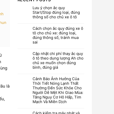
Lưu ý chọn ắc quy
Start/Stop đúng loại, đúng
nh
thông số cho chủ xe ô tô
Phun
Cách chọn ắc quy đúng xe ô
tô cho chủ xe: đúng loại,
đúng thông số, tránh mua
sai
Cập nhật chi phí thay ắc quy
ứ
ô tô theo dung lượng Ah cho
h
chủ xe muốn chọn đúng
bình, đúng giá
cùng
Cảnh Báo Ảnh Hưởng Của
Thời Tiết Nóng Lạnh Thất
âu là
Thường Đến Sức Khỏe Cho
Người Dễ Mệt Khi Giao Mùa:
Tăng Nguy Cơ Hô Hấp, Tim
ếu,
Mạch Và Miễn Dịch
Cách kiểm tra máy phát và