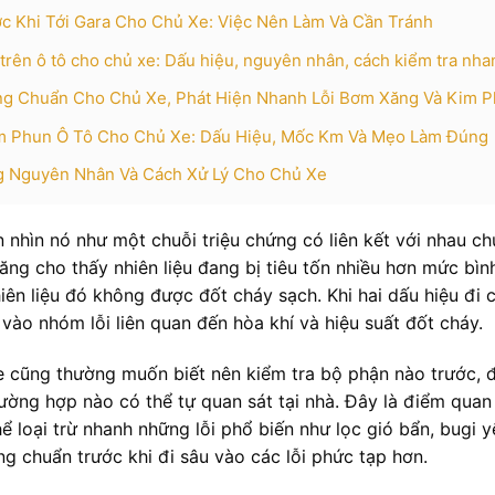
c Khi Tới Gara Cho Chủ Xe: Việc Nên Làm Và Cần Tránh
i trên ô tô cho chủ xe: Dấu hiệu, nguyên nhân, cách kiểm tra nha
ng Chuẩn Cho Chủ Xe, Phát Hiện Nhanh Lỗi Bơm Xăng Và Kim 
im Phun Ô Tô Cho Chủ Xe: Dấu Hiệu, Mốc Km Và Mẹo Làm Đúng
ng Nguyên Nhân Và Cách Xử Lý Cho Chủ Xe
 nhìn nó như một chuỗi triệu chứng có liên kết với nhau ch
 xăng cho thấy nhiên liệu đang bị tiêu tốn nhiều hơn mức bìn
ên liệu đó không được đốt cháy sạch. Khi hai dấu hiệu đi 
vào nhóm lỗi liên quan đến hòa khí và hiệu suất đốt cháy.
e cũng thường muốn biết nên kiểm tra bộ phận nào trước, đ
rường hợp nào có thể tự quan sát tại nhà. Đây là điểm quan
hể loại trừ nhanh những lỗi phổ biến như lọc gió bẩn, bugi y
 chuẩn trước khi đi sâu vào các lỗi phức tạp hơn.