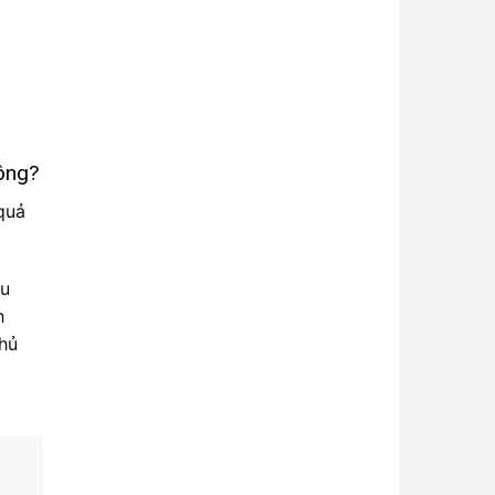
hông?
quả
êu
h
chủ