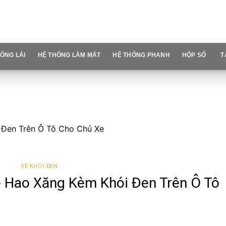
ỐNG LÁI
HỆ THỐNG LÀM MÁT
HỆ THỐNG PHANH
HỘP SỐ
T
 Đen Trên Ô Tô Cho Chủ Xe
XE KHÓI ĐEN
 Hao Xăng Kèm Khói Đen Trên Ô Tô