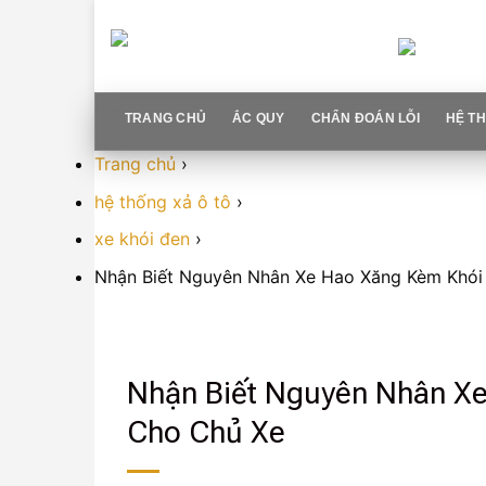
Skip
to
content
TRANG CHỦ
ẮC QUY
CHẨN ĐOÁN LỖI
HỆ TH
Trang chủ
›
hệ thống xả ô tô
›
xe khói đen
›
Nhận Biết Nguyên Nhân Xe Hao Xăng Kèm Khói
Nhận Biết Nguyên Nhân Xe
Cho Chủ Xe