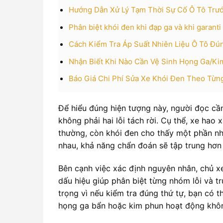
Hướng Dẫn Xử Lý Tạm Thời Sự Cố Ô Tô Trướ
Phân biệt khói đen khi đạp ga và khi garant
Cách Kiểm Tra Áp Suất Nhiên Liệu Ô Tô Đú
Nhận Biết Khi Nào Cần Vệ Sinh Họng Ga/K
Báo Giá Chi Phí Sửa Xe Khói Đen Theo Từ
Để hiểu đúng hiện tượng này, người đọc cần
không phải hai lỗi tách rời. Cụ thể, xe hao
thường, còn khói đen cho thấy một phần nhi
nhau, khả năng chẩn đoán sẽ tập trung hơn 
Bên cạnh việc xác định nguyên nhân, chủ x
dấu hiệu giúp phân biệt từng nhóm lỗi và t
trọng vì nếu kiểm tra đúng thứ tự, bạn có t
họng ga bẩn hoặc kim phun hoạt động không