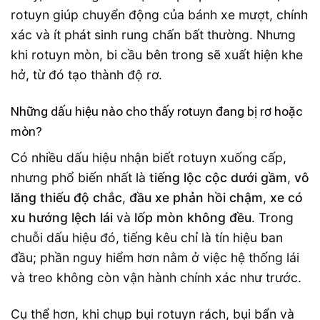
rotuyn giúp chuyển động của bánh xe mượt, chính
xác và ít phát sinh rung chấn bất thường. Nhưng
khi rotuyn mòn, bi cầu bên trong sẽ xuất hiện khe
hở, từ đó tạo thành độ rơ.
Những dấu hiệu nào cho thấy rotuyn đang bị rơ hoặc
mòn?
Có nhiều dấu hiệu nhận biết rotuyn xuống cấp,
nhưng phổ biến nhất là
tiếng lộc cộc dưới gầm
,
vô
lăng thiếu độ chắc
,
đầu xe phản hồi chậm
,
xe có
xu hướng lệch lái
và
lốp mòn không đều
. Trong
chuỗi dấu hiệu đó, tiếng kêu chỉ là tín hiệu ban
đầu; phần nguy hiểm hơn nằm ở việc hệ thống lái
và treo không còn vận hành chính xác như trước.
Cụ thể hơn, khi chụp bụi rotuyn rách, bụi bẩn và