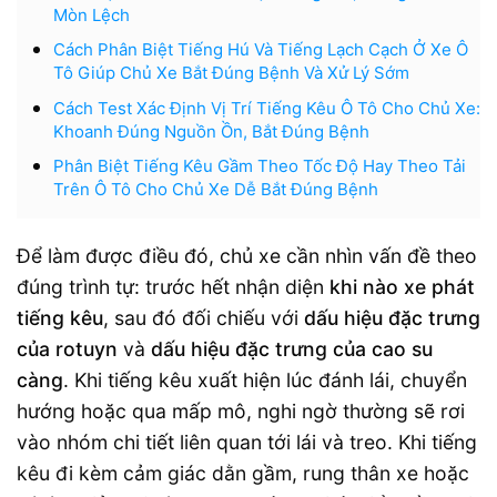
Mòn Lệch
Cách Phân Biệt Tiếng Hú Và Tiếng Lạch Cạch Ở Xe Ô
Tô Giúp Chủ Xe Bắt Đúng Bệnh Và Xử Lý Sớm
Cách Test Xác Định Vị Trí Tiếng Kêu Ô Tô Cho Chủ Xe:
Khoanh Đúng Nguồn Ồn, Bắt Đúng Bệnh
Phân Biệt Tiếng Kêu Gầm Theo Tốc Độ Hay Theo Tải
Trên Ô Tô Cho Chủ Xe Dễ Bắt Đúng Bệnh
Để làm được điều đó, chủ xe cần nhìn vấn đề theo
đúng trình tự: trước hết nhận diện
khi nào xe phát
tiếng kêu
, sau đó đối chiếu với
dấu hiệu đặc trưng
của rotuyn
và
dấu hiệu đặc trưng của cao su
càng
. Khi tiếng kêu xuất hiện lúc đánh lái, chuyển
hướng hoặc qua mấp mô, nghi ngờ thường sẽ rơi
vào nhóm chi tiết liên quan tới lái và treo. Khi tiếng
kêu đi kèm cảm giác dằn gầm, rung thân xe hoặc