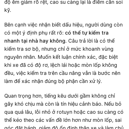
độ êm giảm rõ rệt, cao su càng lại là điểm cần soi
kỹ.
Bên cạnh việc nhận biết dấu hiệu, người dùng còn
có một ý định phụ rất rõ:
có thể tự kiểm tra
nhanh tại nhà hay không
. Câu trả lời là có thể
kiểm tra sơ bộ, nhưng chỉ ở mức khoanh vùng
nguyên nhân. Muốn kết luận chính xác, đặc biệt
khi xe đã có độ rơ, lệch lái hoặc mòn lốp không
đều, việc kiểm tra trên cầu nâng vẫn là bước nên
làm để xác nhận đúng bộ phận cần xử lý.
Quan trọng hơn, tiếng kêu dưới gầm không chỉ
gây khó chịu mà còn là tín hiệu cảnh báo. Nếu bỏ
qua quá lâu, lỗi nhỏ ở rotuyn hoặc cao su càng có
thể kéo theo các vấn đề lớn hơn như mòn lốp, sai
góc đặt bánh, giảm độ ổn định thân xe và làm chủ