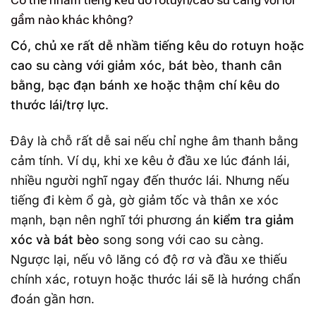
Có thể nhầm tiếng kêu do rotuyn/cao su càng với lỗi
gầm nào khác không?
Có, chủ xe rất dễ nhầm tiếng kêu do rotuyn hoặc
cao su càng với giảm xóc, bát bèo, thanh cân
bằng, bạc đạn bánh xe hoặc thậm chí kêu do
thước lái/trợ lực.
Đây là chỗ rất dễ sai nếu chỉ nghe âm thanh bằng
cảm tính. Ví dụ, khi xe kêu ở đầu xe lúc đánh lái,
nhiều người nghĩ ngay đến thước lái. Nhưng nếu
tiếng đi kèm ổ gà, gờ giảm tốc và thân xe xóc
mạnh, bạn nên nghĩ tới phương án
kiểm tra giảm
xóc và bát bèo
song song với cao su càng.
Ngược lại, nếu vô lăng có độ rơ và đầu xe thiếu
chính xác, rotuyn hoặc thước lái sẽ là hướng chẩn
đoán gần hơn.