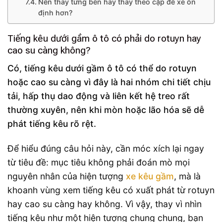
Nên thay từng bên hay thay theo cặp để xe ổn
định hơn?
Tiếng kêu dưới gầm ô tô có phải do rotuyn hay
cao su càng không?
Có, tiếng kêu dưới gầm ô tô có thể do rotuyn
hoặc cao su càng vì đây là hai nhóm chi tiết chịu
tải, hấp thụ dao động và liên kết hệ treo rất
thường xuyên, nên khi mòn hoặc lão hóa sẽ dễ
phát tiếng kêu rõ rệt.
Để hiểu đúng câu hỏi này, cần móc xích lại ngay
từ tiêu đề: mục tiêu không phải đoán mò mọi
nguyên nhân của hiện tượng
xe kêu gầm
, mà là
khoanh vùng xem tiếng kêu có xuất phát từ rotuyn
hay cao su càng hay không. Vì vậy, thay vì nhìn
tiếng kêu như một hiện tượng chung chung, bạn