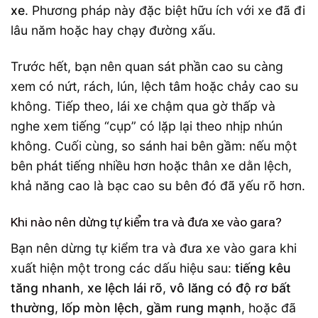
xe
. Phương pháp này đặc biệt hữu ích với xe đã đi
lâu năm hoặc hay chạy đường xấu.
Trước hết, bạn nên quan sát phần cao su càng
xem có nứt, rách, lún, lệch tâm hoặc chảy cao su
không. Tiếp theo, lái xe chậm qua gờ thấp và
nghe xem tiếng “cụp” có lặp lại theo nhịp nhún
không. Cuối cùng, so sánh hai bên gầm: nếu một
bên phát tiếng nhiều hơn hoặc thân xe dằn lệch,
khả năng cao là bạc cao su bên đó đã yếu rõ hơn.
Khi nào nên dừng tự kiểm tra và đưa xe vào gara?
Bạn nên dừng tự kiểm tra và đưa xe vào gara khi
xuất hiện một trong các dấu hiệu sau:
tiếng kêu
tăng nhanh
,
xe lệch lái rõ
,
vô lăng có độ rơ bất
thường
,
lốp mòn lệch
,
gầm rung mạnh
, hoặc đã