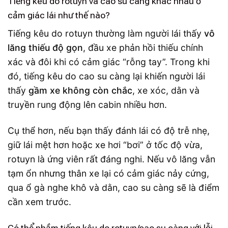
Tiếng kêu do rotuyn và cao su càng khác nhau ở
cảm giác lái như thế nào?
Tiếng kêu do rotuyn thường làm người lái thấy
vô
lăng thiếu độ gọn
, đầu xe phản hồi thiếu chính
xác và đôi khi có cảm giác “rỗng tay”. Trong khi
đó, tiếng kêu do cao su càng lại khiến người lái
thấy
gầm xe không còn chắc
, xe xóc, dằn và
truyền rung động lên cabin nhiều hơn.
Cụ thể hơn, nếu bạn thấy đánh lái có độ trễ nhẹ,
giữ lái mệt hơn hoặc xe hơi “bơi” ở tốc độ vừa,
rotuyn là ứng viên rất đáng nghi. Nếu vô lăng vẫn
tạm ổn nhưng thân xe lại có cảm giác nảy cứng,
qua ổ gà nghe khô và dằn, cao su càng sẽ là điểm
cần xem trước.