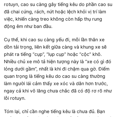
rotuyn, cao su càng gây tiếng kêu do phần cao su
đã chai cứng, rách, nứt hoặc lệch khỏi vị trí làm
việc, khiến càng treo không còn hấp thụ rung
động êm như ban đầu.
Cụ thể, khi cao su càng yếu đi, mỗi lần thân xe
dồn tải trọng, liên kết giữa càng và khung xe sẽ
phát ra tiếng “cụp”, “lụp cụp” hoặc “cộc” khô.
Nhiều chủ xe mô tả hiện tượng này là “xe có gì đó
lỏng dưới gầm”, nhất là khi đi chậm qua gờ. Điểm
quan trọng là tiếng kêu do cao su càng thường
làm người lái cảm thấy xe xóc và dằn hơn trước,
ngay cả khi vô lăng chưa chắc đã có độ rơ rõ như
lỗi rotuyn.
Tóm lại, chỉ cần nghe tiếng kêu là chưa đủ. Bạn