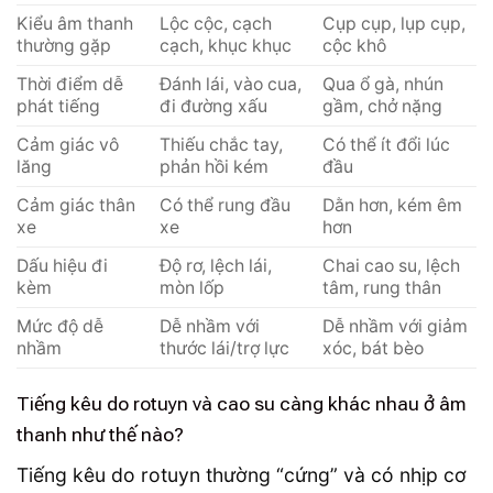
Kiểu âm thanh
Lộc cộc, cạch
Cụp cụp, lụp cụp,
thường gặp
cạch, khục khục
cộc khô
Thời điểm dễ
Đánh lái, vào cua,
Qua ổ gà, nhún
phát tiếng
đi đường xấu
gầm, chở nặng
Cảm giác vô
Thiếu chắc tay,
Có thể ít đổi lúc
lăng
phản hồi kém
đầu
Cảm giác thân
Có thể rung đầu
Dằn hơn, kém êm
xe
xe
hơn
Dấu hiệu đi
Độ rơ, lệch lái,
Chai cao su, lệch
kèm
mòn lốp
tâm, rung thân
Mức độ dễ
Dễ nhầm với
Dễ nhầm với giảm
nhầm
thước lái/trợ lực
xóc, bát bèo
Tiếng kêu do rotuyn và cao su càng khác nhau ở âm
thanh như thế nào?
Tiếng kêu do rotuyn thường “cứng” và có nhịp cơ