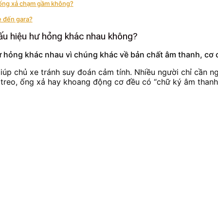
o ống xả chạm gầm không?
e đến gara?
 dấu hiệu hư hỏng khác nhau không?
 hư hỏng khác nhau vì chúng khác về bản chất âm thanh, cơ c
iúp chủ xe tránh suy đoán cảm tính. Nhiều người chỉ cần n
ệ treo, ống xả hay khoang động cơ đều có “chữ ký âm thanh”