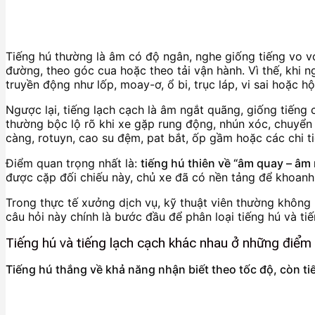
Tiếng hú thường là âm có độ ngân, nghe giống tiếng vo vo
đường, theo góc cua hoặc theo tải vận hành. Vì thế, khi n
truyền động như lốp, moay-ơ, ổ bi, trục láp, vi sai hoặc hộ
Ngược lại, tiếng lạch cạch là âm ngắt quãng, giống tiếng 
thường bộc lộ rõ khi xe gặp rung động, nhún xóc, chuyển 
càng, rotuyn, cao su đệm, pat bắt, ốp gầm hoặc các chi ti
Điểm quan trọng nhất là:
tiếng hú thiên về “âm quay – âm 
được cặp đối chiếu này, chủ xe đã có nền tảng để khoanh
Trong thực tế xưởng dịch vụ, kỹ thuật viên thường không 
câu hỏi này chính là bước đầu để phân loại tiếng hú và t
Tiếng hú và tiếng lạch cạch khác nhau ở những điểm
Tiếng hú thắng về khả năng nhận biết theo tốc độ, còn ti