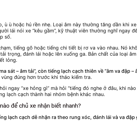
, ù ù hoặc hú rền nhẹ. Loại âm này thường tăng dần khi xe 
gười lái nói xe “kêu gầm”, kỹ thuật viên thường nghĩ ngay đ
p số.
chạm, tiếng gõ hoặc tiếng chi tiết bị rơ va vào nhau. Nó k
tải trọng, đánh lái hoặc lên xuống ga. Bản chất của loại âm
ết lỏng.
ma sát – âm tải”, còn tiếng lạch cạch thiên về “âm va đập –
 vùng đúng hơn trước khi tháo kiểm tra.
hỏi ngay “xe hỏng gì” mà hỏi “tiếng đó nghe ở đâu, khi nào
iếng lạch cạch thành hai nhóm bệnh khác nhau.
 nào để chủ xe nhận biết nhanh?
ếng lạch cạch dễ nhận ra theo rung xóc, đánh lái và va đập