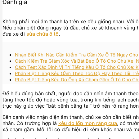
Đánh giá
Không phải mọi âm thanh lạ trên xe đều giống nhau. Với ô
Nếu phân biệt đúng ngay từ đầu, chủ xe sẽ khoanh vùng h
đưa xe đi
sửa chữa ô tô
.
Nhận Biết Khi Nào Cần Kiểm Tra Gầm Xe Ô Tô Ngay Cho
Cách Kiểm Tra Giảm Xóc Và Bát Bèo Ô Tô Cho Chủ Xe: N
Cách Test Xác Định Vị Trí Tiếng Kêu Ô Tô Cho Chủ Xe:
Phân Biệt Tiếng Kêu Gầm Theo Tốc Độ Hay Theo Tải Tr
Phân Biệt Tiếng Kêu Do Ống Xả Chạm Gầm Ô Tô Cho Ch
Để hiểu đúng bản chất, người đọc cần nhìn âm thanh theo
tăng theo tốc độ hoặc vòng tua, trong khi tiếng lạch cạc
trục này giúp việc “bắt bệnh bằng tai” trở nên rõ ràng hơn
Bên cạnh việc nhận diện âm thanh, chủ xe còn cần biết nh
nhân. Có trường hợp là
kêu do lốp mòn răng cưa
, có trườ
xả chạm gầm. Mỗi lỗi có dấu hiệu đi kèm khác nhau và 