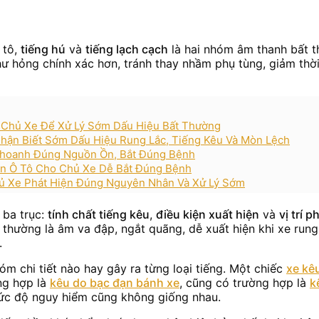
 tô,
tiếng hú
và
tiếng lạch cạch
là hai nhóm âm thanh bất t
ư hỏng chính xác hơn, tránh thay nhầm phụ tùng, giảm thờ
 Chủ Xe Để Xử Lý Sớm Dấu Hiệu Bất Thường
hận Biết Sớm Dấu Hiệu Rung Lắc, Tiếng Kêu Và Mòn Lệch
 Khoanh Đúng Nguồn Ồn, Bắt Đúng Bệnh
ên Ô Tô Cho Chủ Xe Dễ Bắt Đúng Bệnh
ủ Xe Phát Hiện Đúng Nguyên Nhân Và Xử Lý Sớm
 ba trục:
tính chất tiếng kêu
,
điều kiện xuất hiện
và
vị trí p
h thường là âm va đập, ngắt quãng, dễ xuất hiện khi xe run
.
óm chi tiết nào hay gây ra từng loại tiếng. Một chiếc
xe kê
ng hợp là
kêu do bạc đạn bánh xe
, cũng có trường hợp là
k
mức độ nguy hiểm cũng không giống nhau.