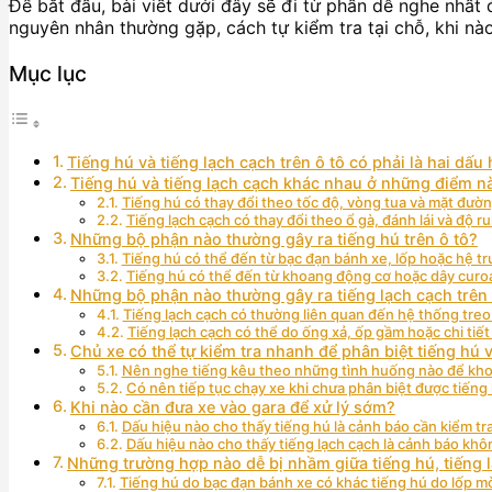
Để bắt đầu, bài viết dưới đây sẽ đi từ phần dễ nghe nhất
nguyên nhân thường gặp, cách tự kiểm tra tại chỗ, khi nà
Mục lục
Tiếng hú và tiếng lạch cạch trên ô tô có phải là hai d
Tiếng hú và tiếng lạch cạch khác nhau ở những điểm n
Tiếng hú có thay đổi theo tốc độ, vòng tua và mặt đườ
Tiếng lạch cạch có thay đổi theo ổ gà, đánh lái và độ 
Những bộ phận nào thường gây ra tiếng hú trên ô tô?
Tiếng hú có thể đến từ bạc đạn bánh xe, lốp hoặc hệ 
Tiếng hú có thể đến từ khoang động cơ hoặc dây cur
Những bộ phận nào thường gây ra tiếng lạch cạch trên 
Tiếng lạch cạch có thường liên quan đến hệ thống treo 
Tiếng lạch cạch có thể do ống xả, ốp gầm hoặc chi tiế
Chủ xe có thể tự kiểm tra nhanh để phân biệt tiếng hú 
Nên nghe tiếng kêu theo những tình huống nào để kh
Có nên tiếp tục chạy xe khi chưa phân biệt được tiến
Khi nào cần đưa xe vào gara để xử lý sớm?
Dấu hiệu nào cho thấy tiếng hú là cảnh báo cần kiểm tr
Dấu hiệu nào cho thấy tiếng lạch cạch là cảnh báo khô
Những trường hợp nào dễ bị nhầm giữa tiếng hú, tiếng 
Tiếng hú do bạc đạn bánh xe có khác tiếng hú do lốp 