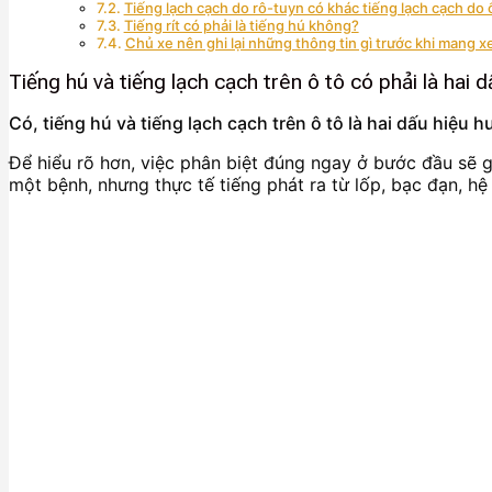
Tiếng lạch cạch do rô-tuyn có khác tiếng lạch cạch d
Tiếng rít có phải là tiếng hú không?
Chủ xe nên ghi lại những thông tin gì trước khi mang x
Tiếng hú và tiếng lạch cạch trên ô tô có phải là hai
Có, tiếng hú và tiếng lạch cạch trên ô tô là hai dấu hiệu
Để hiểu rõ hơn, việc phân biệt đúng ngay ở bước đầu sẽ g
một bệnh, nhưng thực tế tiếng phát ra từ lốp, bạc đạn, h