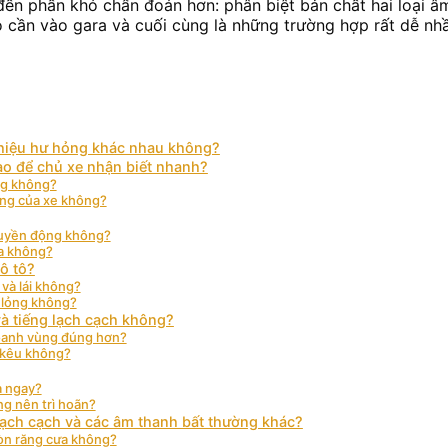
 đến phần khó chẩn đoán hơn: phân biệt bản chất hai loại 
o cần vào gara và cuối cùng là những trường hợp rất dễ nhầ
ấu hiệu hư hỏng khác nhau không?
ào để chủ xe nhận biết nhanh?
ng không?
rung của xe không?
truyền động không?
oa không?
ô tô?
và lái không?
t lỏng không?
và tiếng lạch cạch không?
oanh vùng đúng hơn?
g kêu không?
a ngay?
ng nên trì hoãn?
lạch cạch và các âm thanh bất thường khác?
mòn răng cưa không?