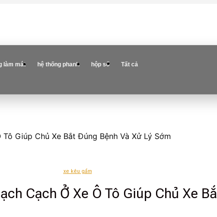
g làm mát
hệ thống phanh
hộp số
Tất cả
Ô Tô Giúp Chủ Xe Bắt Đúng Bệnh Và Xử Lý Sớm
xe kêu gầm
Lạch Cạch Ở Xe Ô Tô Giúp Chủ Xe Bắ