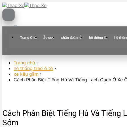
Skip
to
content
Trang Chủ
ắc quy
chẩn đoán lỗi
hệ thống lái
hệ thốn
Trang chủ
›
hệ thống treo ô tô
›
xe kêu gầm
›
Cách Phân Biệt Tiếng Hú Và Tiếng Lạch Cạch Ở Xe 
Cách Phân Biệt Tiếng Hú Và Tiếng 
Sớm