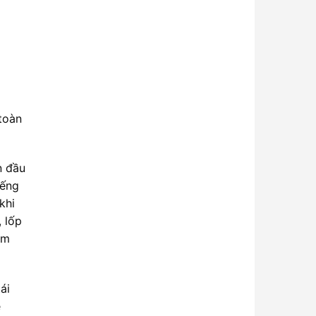
 toàn
n đầu
iếng
khi
 lốp
ảm
ái
ê