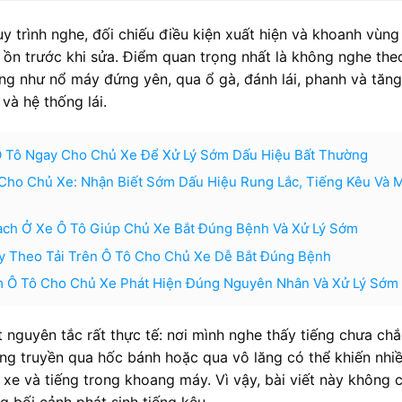
quy trình nghe, đối chiếu điều kiện xuất hiện và khoanh vùng
ồn trước khi sửa. Điểm quan trọng nhất là không nghe the
ống như nổ máy đứng yên, qua ổ gà, đánh lái, phanh và tăng
và hệ thống lái.
Ô Tô Ngay Cho Chủ Xe Để Xử Lý Sớm Dấu Hiệu Bất Thường
Cho Chủ Xe: Nhận Biết Sớm Dấu Hiệu Rung Lắc, Tiếng Kêu Và 
ạch Ở Xe Ô Tô Giúp Chủ Xe Bắt Đúng Bệnh Và Xử Lý Sớm
y Theo Tải Trên Ô Tô Cho Chủ Xe Dễ Bắt Đúng Bệnh
m Ô Tô Cho Chủ Xe Phát Hiện Đúng Nguyên Nhân Và Xử Lý Sớm
 nguyên tắc rất thực tế: nơi mình nghe thấy tiếng chưa chắ
iếng truyền qua hốc bánh hoặc qua vô lăng có thể khiến nhi
h xe và tiếng trong khoang máy. Vì vậy, bài viết này không c
g bối cảnh phát sinh tiếng kêu.