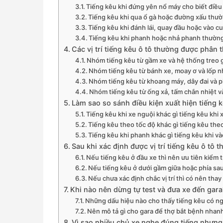
Tiếng kêu khi đứng yên nổ máy cho biết điều
Tiếng kêu khi qua ổ gà hoặc đường xấu thư
Tiếng kêu khi đánh lái, quay đầu hoặc vào c
Tiếng kêu khi phanh hoặc nhả phanh thườn
Các vị trí tiếng kêu ô tô thường được phâ
Nhóm tiếng kêu từ gầm xe và hệ thống treo
Nhóm tiếng kêu từ bánh xe, moay ơ và lốp n
Nhóm tiếng kêu từ khoang máy, dây đai và p
Nhóm tiếng kêu từ ống xả, tấm chắn nhiệt v
Làm sao so sánh điều kiện xuất hiện tiếng 
Tiếng kêu khi xe nguội khác gì tiếng kêu khi
Tiếng kêu theo tốc độ khác gì tiếng kêu th
Tiếng kêu khi phanh khác gì tiếng kêu khi v
Sau khi xác định được vị trí tiếng kêu ô tô
Nếu tiếng kêu ở đầu xe thì nên ưu tiên kiểm 
Nếu tiếng kêu ở dưới gầm giữa hoặc phía sau
Nếu chưa xác định chắc vị trí thì có nên th
Khi nào nên dừng tự test và đưa xe đến gara
Những dấu hiệu nào cho thấy tiếng kêu có n
Nên mô tả gì cho gara để thợ bắt bệnh nhan
Vì sao nhiều chủ xe nghe đúng tiếng nhưng v