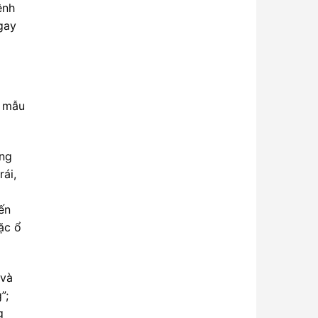
ệnh
ngay
à mẫu
ứng
rái,
ến
ặc ổ
 và
”;
g