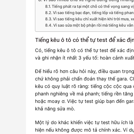
Tiếng phát ra tại một chỗ có thể vọng sang vị
Vì sao tiếng bạc đạn, tiếng lốp và tiếng pha
Vì sao tiếng kêu chỉ xuất hiện khi trời mưa,
Vì sao sửa một bộ phận rồi mà tiếng kêu vẫ
Tiếng kêu ô tô có thể tự test để xác đị
Có, tiếng kêu ô tô có thể tự test để xác địn
và ghi nhận ít nhất 3 yếu tố: hoàn cảnh xu
Để hiểu rõ hơn câu hỏi này, điều quan trọng
chứ không phải chẩn đoán thay thế gara. Ch
kêu có quy luật rõ ràng: tiếng cộc cộc qua ổ
phanh nghiêng về má phanh; tiếng rền tăng 
hoặc moay ơ. Việc tự test giúp bạn đến gara
khả năng sửa mò.
Một lý do khác khiến việc tự test hữu ích l
hiện nếu không được mô tả chính xác. Ví dụ,