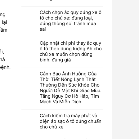
Cách chọn ắc quy đúng xe ô
ếng
tô cho chủ xe: đúng loại,
 lại
đúng thông số, tránh mua
sai
nhầm
Cập nhật chi phí thay ắc quy
ô tô theo dung lượng Ah cho
i,
chủ xe muốn chọn đúng
nhà
bình, đúng giá
bệnh.
Cảnh Báo Ảnh Hưởng Của
Thời Tiết Nóng Lạnh Thất
Thường Đến Sức Khỏe Cho
Người Dễ Mệt Khi Giao Mùa:
Tăng Nguy Cơ Hô Hấp, Tim
Mạch Và Miễn Dịch
Cách kiểm tra máy phát và
điện áp sạc ô tô đúng chuẩn
cho chủ xe