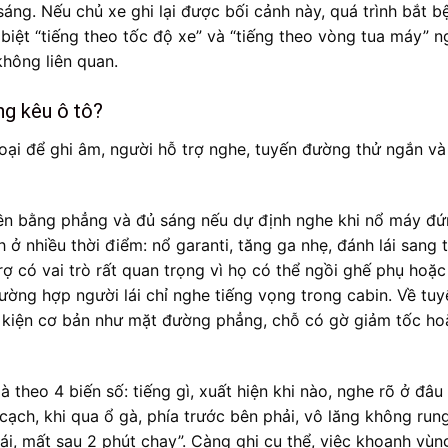
áng. Nếu chủ xe ghi lại được bối cảnh này, quá trình bắt b
 biệt “tiếng theo tốc độ xe” và “tiếng theo vòng tua máy” 
không liên quan.
ếng kêu ô tô?
thoại để ghi âm, người hỗ trợ nghe, tuyến đường thử ngắn v
 nền bằng phẳng và đủ sáng nếu dự định nghe khi nổ máy đ
 ở nhiều thời điểm: nổ garanti, tăng ga nhẹ, đánh lái sang t
rợ có vai trò rất quan trọng vì họ có thể ngồi ghế phụ hoặc
ờng hợp người lái chỉ nghe tiếng vọng trong cabin. Về tuy
 kiện cơ bản như mặt đường phẳng, chỗ có gờ giảm tốc ho
 theo 4 biến số: tiếng gì, xuất hiện khi nào, nghe rõ ở đâu
cạch, khi qua ổ gà, phía trước bên phải, vô lăng không rung
trái, mất sau 2 phút chạy”. Càng ghi cụ thể, việc khoanh vùn