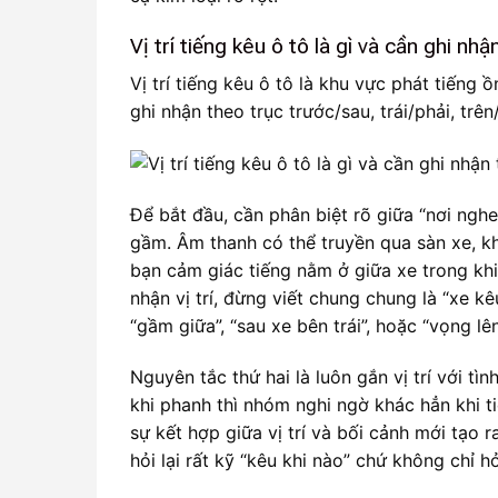
Vị trí tiếng kêu ô tô là gì và cần ghi n
Vị trí tiếng kêu ô tô là khu vực phát tiếng
ghi nhận theo trục trước/sau, trái/phải, trê
Để bắt đầu, cần phân biệt rõ giữa “nơi nghe
gầm. Âm thanh có thể truyền qua sàn xe, khu
bạn cảm giác tiếng nằm ở giữa xe trong khi
nhận vị trí, đừng viết chung chung là “xe kê
“gầm giữa”, “sau xe bên trái”, hoặc “vọng lên
Nguyên tắc thứ hai là luôn gắn vị trí với tì
khi phanh thì nhóm nghi ngờ khác hẳn khi t
sự kết hợp giữa vị trí và bối cảnh mới tạo 
hỏi lại rất kỹ “kêu khi nào” chứ không chỉ hỏ