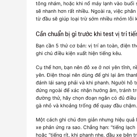
tông nhám, hoặc khi nổ máy lạnh vào buổi s
sẽ nhanh hơn rất nhiều. Ngoài ra, việc phân
từ đầu sẽ giúp loại trừ sớm nhiều nhóm lỗi 
Cần chuẩn bị gì trước khi test vị trí ti
Bạn cần 5 thứ cơ bản: vị trí an toàn, điện 
ghi chú điều kiện xuất hiện tiếng kêu.
Cụ thể hơn, bạn nên đỗ xe ở nơi yên tĩnh,
yên. Điện thoại nên dùng để ghi lại âm thanh
đánh lái sang phải và khi phanh. Người hỗ t
đứng ngoài để xác nhận hướng âm, tránh trư
đường thử, hãy chọn đoạn ngắn có đủ điều
gà nhỏ và khoảng trống để quay đầu chậm.
Một cách ghi chú đơn giản nhưng hiệu quả là
xe phản ứng ra sao. Chẳng hạn: “tiếng lạch 
hoặc “tiếng rít, khi phanh nhẹ, đầu xe bên 