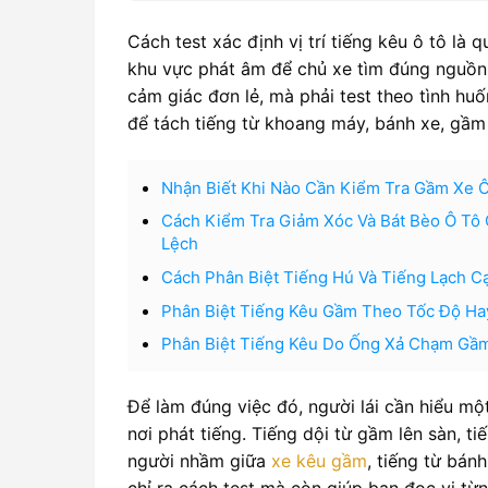
Cách test xác định vị trí tiếng kêu ô tô là 
khu vực phát âm để chủ xe tìm đúng nguồn 
cảm giác đơn lẻ, mà phải test theo tình hu
để tách tiếng từ khoang máy, bánh xe, gầm 
Nhận Biết Khi Nào Cần Kiểm Tra Gầm Xe 
Cách Kiểm Tra Giảm Xóc Và Bát Bèo Ô Tô 
Lệch
Cách Phân Biệt Tiếng Hú Và Tiếng Lạch C
Phân Biệt Tiếng Kêu Gầm Theo Tốc Độ Ha
Phân Biệt Tiếng Kêu Do Ống Xả Chạm Gầ
Để làm đúng việc đó, người lái cần hiểu một
nơi phát tiếng. Tiếng dội từ gầm lên sàn, t
người nhầm giữa
xe kêu gầm
, tiếng từ bán
chỉ ra cách test mà còn giúp bạn đọc vị từn