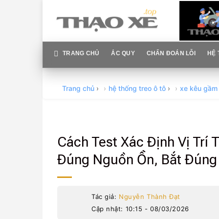
Skip
to
content
TRANG CHỦ
ẮC QUY
CHẨN ĐOÁN LỖI
HỆ 
Trang chủ
›
hệ thống treo ô tô
›
xe kêu gầm
Cách Test Xác Định Vị Trí
Đúng Nguồn Ồn, Bắt Đúng
Tác giả:
Nguyễn Thành Đạt
Cập nhật: 10:15 - 08/03/2026