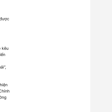
 được
e kêu
iến
ải”,
 hiện
Chính
ường