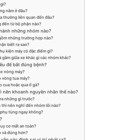
 gì?
ờng nằm ở đâu?
ua thường liên quan đến đâu?
g đến từ bộ phận nào?
n thành những nhóm nào?
 gồm những trường hợp nào?
hận biết ra sao?
hụ kiện máy có đặc điểm gì?
à gầm giữa xe khác gì các nhóm khác?
kêu để bắt đúng bệnh?
 xe nóng máy?
eo vòng tua máy?
ào cua hoặc qua ổ gà?
 thì nên khoanh nguyên nhân thế nào?
tra những gì trước?
 thì nên nghĩ đến nhóm lỗi nào?
ay phụ tùng ngay không?
?
guy cơ mất an toàn?
h và đúng hơn?
ẫn xác định sai vị trí phát ra?