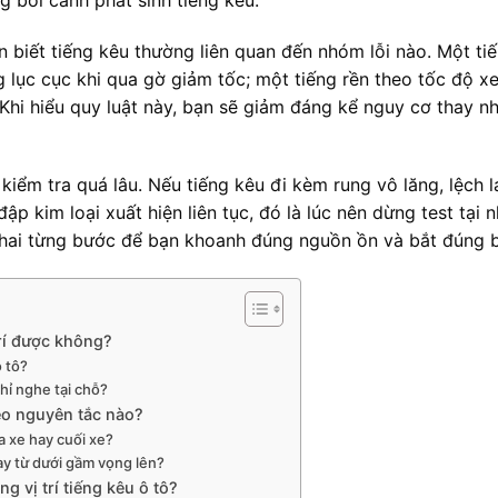
ần biết tiếng kêu thường liên quan đến nhóm lỗi nào. Một ti
g lục cục khi qua gờ giảm tốc; một tiếng rền theo tốc độ xe
 Khi hiểu quy luật này, bạn sẽ giảm đáng kể nguy cơ thay 
kiểm tra quá lâu. Nếu tiếng kêu đi kèm rung vô lăng, lệch lá
p kim loại xuất hiện liên tục, đó là lúc nên dừng test tại 
 khai từng bước để bạn khoanh đúng nguồn ồn và bắt đúng 
trí được không?
ô tô?
hỉ nghe tại chỗ?
theo nguyên tắc nào?
a xe hay cuối xe?
hay từ dưới gầm vọng lên?
 vị trí tiếng kêu ô tô?