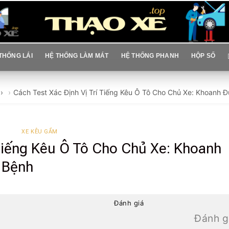
THỐNG LÁI
HỆ THỐNG LÀM MÁT
HỆ THỐNG PHANH
HỘP SỐ
›
Cách Test Xác Định Vị Trí Tiếng Kêu Ô Tô Cho Chủ Xe: Khoanh
XE KÊU GẦM
 Tiếng Kêu Ô Tô Cho Chủ Xe: Khoanh
 Bệnh
Đánh giá
Đánh g