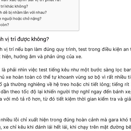
 trí khác không?
nh dễ bị nhầm lẫn với nhau?
 xe nguội hoặc chở nặng?
n còn?
nh vị trí được không?
h vị trí nếu bạn làm đúng quy trình, test trong điều kiện an
ất hiện, hướng âm và phản ứng của xe.
 là phải nhìn việc test tiếng kêu như một bước sàng lọc ba
ủ xe hoàn toàn có thể tự khoanh vùng sơ bộ vì rất nhiều t
 gà thường nghiêng về hệ treo hoặc chi tiết lỏng; tiếng rít 
dần theo tốc độ lại khiến người thợ nghĩ ngay đến bánh xe,
 với mô tả rõ hơn, từ đó tiết kiệm thời gian kiểm tra và gi
à nhiều lỗi chỉ xuất hiện trong đúng hoàn cảnh mà gara khó t
 xe chỉ kêu khi đánh lái hết lái, khi chạy trên mặt đường b