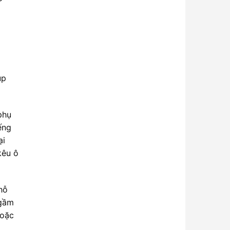
úp
phụ
ếng
ại
kêu ô
hỗ
 gầm
hoặc