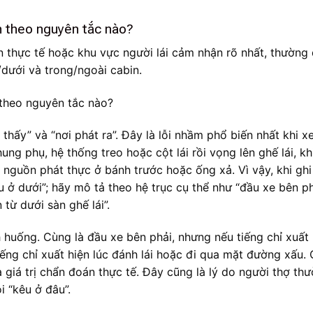
hận theo nguyên tắc nào?
 ồn thực tế hoặc khu vực người lái cảm nhận rõ nhất, thường
n/dưới và trong/ngoài cabin.
 thấy” và “nơi phát ra”. Đây là lỗi nhầm phổ biến nhất khi x
ng phụ, hệ thống treo hoặc cột lái rồi vọng lên ghế lái, kh
 nguồn phát thực ở bánh trước hoặc ống xả. Vì vậy, khi ghi
u ở dưới”; hãy mô tả theo hệ trục cụ thể như “đầu xe bên ph
 từ dưới sàn ghế lái”.
nh huống. Cùng là đầu xe bên phải, nhưng nếu tiếng chỉ xuất
iếng chỉ xuất hiện lúc đánh lái hoặc đi qua mặt đường xấu. 
ra giá trị chẩn đoán thực tế. Đây cũng là lý do người thợ th
i “kêu ở đâu”.