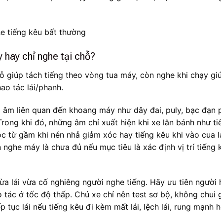
y hay chỉ nghe tại chỗ?
hỗ giúp tách tiếng theo vòng tua máy, còn nghe khi chạy gi
hao tác lái/phanh.
g âm liên quan đến khoang máy như dây đai, puly, bạc đạn 
. Trong khi đó, những âm chỉ xuất hiện khi xe lăn bánh như ti
ộc từ gầm khi nén nhả giảm xóc hay tiếng kêu khi vào cua l
n nghe máy là chưa đủ nếu mục tiêu là xác định vị trí tiếng 
a lái vừa cố nghiêng người nghe tiếng. Hãy ưu tiên người 
o tác ở tốc độ thấp. Chủ xe chỉ nên test sơ bộ, không chui
p tục lái nếu tiếng kêu đi kèm mất lái, lệch lái, rung mạnh 