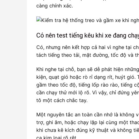
càng chính xác.
Có nên test tiếng kêu khi xe đang chạ
Có, nhưng nên kết hợp cả hai vì nghe tại c
tách tiếng theo tải, mặt đường, tốc độ và t
Khi nghe tại chỗ, bạn sẽ dễ phát hiện nhữn
kiện, quạt gió hoặc rò rỉ dạng rít, huýt gió
gầm theo tốc độ, tiếng lốp rào rào, tiếng c
cần chạy thử mới lộ rõ. Vì vậy, chỉ đứng yê
tô một cách chắc tay.
Một nguyên tắc an toàn cần nhớ là không vừ
trợ, ghi âm, hoặc chạy lặp lại cùng một tha
khi chưa kê kích đúng kỹ thuật và không tiế
cạ kim loại rõ rệt.