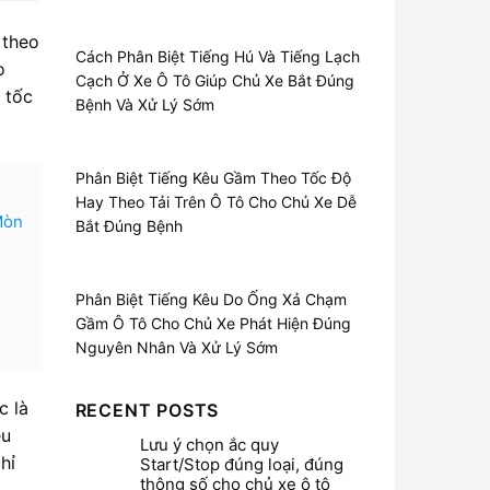
 theo
Cách Phân Biệt Tiếng Hú Và Tiếng Lạch
o
Cạch Ở Xe Ô Tô Giúp Chủ Xe Bắt Đúng
 tốc
Bệnh Và Xử Lý Sớm
Phân Biệt Tiếng Kêu Gầm Theo Tốc Độ
Hay Theo Tải Trên Ô Tô Cho Chủ Xe Dễ
Mòn
Bắt Đúng Bệnh
Phân Biệt Tiếng Kêu Do Ống Xả Chạm
Gầm Ô Tô Cho Chủ Xe Phát Hiện Đúng
Nguyên Nhân Và Xử Lý Sớm
c là
RECENT POSTS
ều
Lưu ý chọn ắc quy
hỉ
Start/Stop đúng loại, đúng
thông số cho chủ xe ô tô