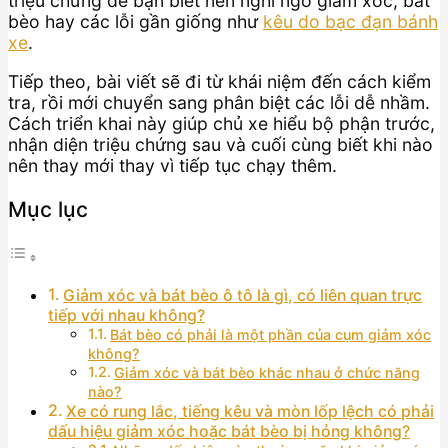
triệu chứng để bạn biết nên nghi ngờ giảm xóc, bát
bèo hay các lỗi gần giống như
kêu do bạc đạn bánh
xe
.
Tiếp theo, bài viết sẽ đi từ khái niệm đến cách kiểm
tra, rồi mới chuyển sang phân biệt các lỗi dễ nhầm.
Cách triển khai này giúp chủ xe hiểu bộ phận trước,
nhận diện triệu chứng sau và cuối cùng biết khi nào
nên thay mới thay vì tiếp tục chạy thêm.
Mục lục
Giảm xóc và bát bèo ô tô là gì, có liên quan trực
tiếp với nhau không?
Bát bèo có phải là một phần của cụm giảm xóc
không?
Giảm xóc và bát bèo khác nhau ở chức năng
nào?
Xe có rung lắc, tiếng kêu và mòn lốp lệch có phải
dấu hiệu giảm xóc hoặc bát bèo bị hỏng không?