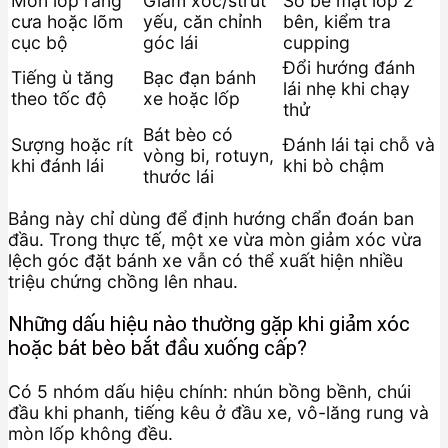
Mòn lốp răng
Giảm xóc/strut
So bề mặt lốp 2
cưa hoặc lõm
yếu, căn chỉnh
bên, kiểm tra
cục bộ
góc lái
cupping
Đổi hướng đánh
Tiếng ù tăng
Bạc đạn bánh
lái nhẹ khi chạy
theo tốc độ
xe hoặc lốp
thử
Bát bèo có
Sượng hoặc rít
Đánh lái tại chỗ và
vòng bi, rotuyn,
khi đánh lái
khi bò chậm
thước lái
Bảng này chỉ dùng để định hướng chẩn đoán ban
đầu. Trong thực tế, một xe vừa mòn giảm xóc vừa
lệch góc đặt bánh xe vẫn có thể xuất hiện nhiều
triệu chứng chồng lên nhau.
Những dấu hiệu nào thường gặp khi giảm xóc
hoặc bát bèo bắt đầu xuống cấp?
Có 5 nhóm dấu hiệu chính: nhún bồng bềnh, chúi
đầu khi phanh, tiếng kêu ở đầu xe, vô-lăng rung và
mòn lốp không đều.