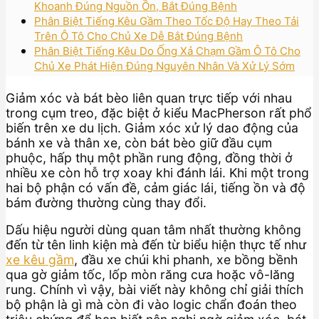
Khoanh Đúng Nguồn Ồn, Bắt Đúng Bệnh
Phân Biệt Tiếng Kêu Gầm Theo Tốc Độ Hay Theo Tải
Trên Ô Tô Cho Chủ Xe Dễ Bắt Đúng Bệnh
Phân Biệt Tiếng Kêu Do Ống Xả Chạm Gầm Ô Tô Cho
Chủ Xe Phát Hiện Đúng Nguyên Nhân Và Xử Lý Sớm
Giảm xóc và bát bèo liên quan trực tiếp với nhau
trong cụm treo, đặc biệt ở kiểu MacPherson rất phổ
biến trên xe du lịch. Giảm xóc xử lý dao động của
bánh xe và thân xe, còn bát bèo giữ đầu cụm
phuộc, hấp thụ một phần rung động, đồng thời ở
nhiều xe còn hỗ trợ xoay khi đánh lái. Khi một trong
hai bộ phận có vấn đề, cảm giác lái, tiếng ồn và độ
bám đường thường cùng thay đổi.
Dấu hiệu người dùng quan tâm nhất thường không
đến từ tên linh kiện mà đến từ biểu hiện thực tế như
xe kêu gầm
, đầu xe chúi khi phanh, xe bồng bềnh
qua gờ giảm tốc, lốp mòn răng cưa hoặc vô-lăng
rung. Chính vì vậy, bài viết này không chỉ giải thích
bộ phận là gì mà còn đi vào logic chẩn đoán theo