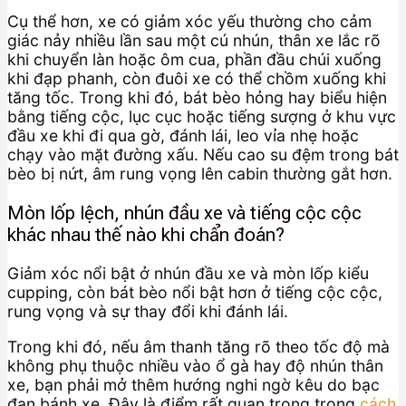
Cụ thể hơn, xe có giảm xóc yếu thường cho cảm
giác nảy nhiều lần sau một cú nhún, thân xe lắc rõ
khi chuyển làn hoặc ôm cua, phần đầu chúi xuống
khi đạp phanh, còn đuôi xe có thể chồm xuống khi
tăng tốc. Trong khi đó, bát bèo hỏng hay biểu hiện
bằng tiếng cộc, lục cục hoặc tiếng sượng ở khu vực
đầu xe khi đi qua gờ, đánh lái, leo vỉa nhẹ hoặc
chạy vào mặt đường xấu. Nếu cao su đệm trong bát
bèo bị nứt, âm rung vọng lên cabin thường gắt hơn.
Mòn lốp lệch, nhún đầu xe và tiếng cộc cộc
khác nhau thế nào khi chẩn đoán?
Giảm xóc nổi bật ở nhún đầu xe và mòn lốp kiểu
cupping, còn bát bèo nổi bật hơn ở tiếng cộc cộc,
rung vọng và sự thay đổi khi đánh lái.
Trong khi đó, nếu âm thanh tăng rõ theo tốc độ mà
không phụ thuộc nhiều vào ổ gà hay độ nhún thân
xe, bạn phải mở thêm hướng nghi ngờ kêu do bạc
đạn bánh xe. Đây là điểm rất quan trọng trong
cách