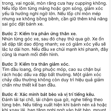
trong, vai ngoài, mòn răng cưa hay cupping không.
Nếu lốp lõm từng mảng hoặc gợn sóng, giảm xóc
yếu là hướng nghi ngờ lớn. Nếu lốp chỉ mòn mép
nhưng xe không bồng bềnh, cần giữ thêm khả năng
sai góc đặt bánh xe.
Bước 2: Kiểm tra phản ứng thân xe.
Nhún từng góc xe, sau đó chạy thử qua gờ. Xe ổn
sẽ dập tắt dao động nhanh; xe có giảm xóc yếu sẽ
lắc lư dài hơn. Nếu đầu xe chúi mạnh khi phanh, đây
cũng là manh mối điển hình.
Bước 3: Kiểm tra thân giảm xóc.
Tìm dầu loang, ống phuộc móp, cao su chặn bụi
rách hoặc dấu va đập bất thường. Một giảm xóc
chảy dầu thường không còn duy trì hiệu quả giảm
chấn như thiết kế ban đầu.
Bước 4: Xác minh bát bèo và vị trí tiếng kêu.
Đánh lái tại chỗ, lái chậm qua gờ, nghe tiếng theo
từng bên. Nếu tiếng xuất hiện khi bánh nén xả hoặc
khi xoay lái, bạn tăng nghi ngờ vào bát bèo, mount