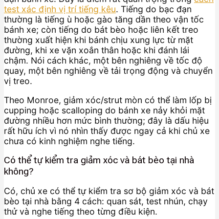
test xác định vị trí tiếng kêu
. Tiếng do bạc đạn
thường là tiếng ù hoặc gào tăng dần theo vận tốc
bánh xe; còn tiếng do bát bèo hoặc liên kết treo
thường xuất hiện khi bánh chịu xung lực từ mặt
đường, khi xe vặn xoắn thân hoặc khi đánh lái
chậm. Nói cách khác, một bên nghiêng về tốc độ
quay, một bên nghiêng về tải trọng động và chuyển
vị treo.
Theo Monroe, giảm xóc/strut mòn có thể làm lốp bị
cupping hoặc scalloping do bánh xe nảy khỏi mặt
đường nhiều hơn mức bình thường; đây là dấu hiệu
rất hữu ích vì nó nhìn thấy được ngay cả khi chủ xe
chưa có kinh nghiệm nghe tiếng.
Có thể tự kiểm tra giảm xóc và bát bèo tại nhà
không?
Có, chủ xe có thể tự kiểm tra sơ bộ giảm xóc và bát
bèo tại nhà bằng 4 cách: quan sát, test nhún, chạy
thử và nghe tiếng theo từng điều kiện.