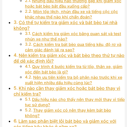
Những dấu hiệu nào thường gặp khi giảm xóc
hoặc bát bèo bắt đầu xuống cấp?
Mòn lốp lệch, nhún đầu xe và tiếng cộc cộc
khác nhau thế nào khi chẩn đoán?
Có thể tự kiểm tra giảm xóc và bát bèo tại nhà
không?
Cách kiểm tra giảm xóc bằng quan sát và test
nhún xe như thế nào?
Cách kiểm tra bát bèo qua tiếng kêu, độ rơ và
cảm giác đánh lái ra sao?
Nên kiểm tra giảm xóc và bát bèo theo thứ tự nào
để dễ xác định lỗi?
Quy trình 4 bước kiểm tra từ lốp, thân xe, giảm
xóc đến bát bèo là gì?
Nên ưu tiên kiểm tra bộ phận nào trước khi xe
xuất hiện nhiều dấu hiệu cùng lúc?
Khi nào cần thay giảm xóc hoặc bát bèo thay vì
chỉ kiểm tra?
Dấu hiệu nào cho thấy nên thay mới thay vì tiếp
tục sử dụng?
Thay giảm xóc có nên thay kèm bát bèo
không?
Làm sao phân biệt lỗi bát bèo và giảm xóc với
các tiếng kêu khác ở gầm xe?