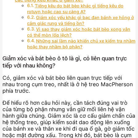
Tiếng kêu do bát bèo khác gì tiếng kêu do
rotuyn hoặc cao su càng A?
Giảm xóc yếu khác gì bạc đạn bánh xe hỏng ở
cảm giác rung và tiếng ồn?
Vì sao thay giảm xóc hoặc bát bèo xong vẫn
có thể mòn lốp lệch?
Những sai lầm nào khiến chủ xe kiểm tra nhầm
hoặc thay nhầm bộ phận?
Giảm xóc và bát bèo ô tô là gì, có liên quan trực
tiếp với nhau không?
Có, giảm xóc và bát bèo liên quan trực tiếp với
nhau trong cụm treo, nhất là ở hệ treo MacPherson
phía trước.
Để hiểu rõ hơn câu hỏi này, cần tách đúng vai trò
của từng bộ phận nhưng vẫn giữ mối liên hệ vận
hành giữa chúng. Giảm xóc là cơ cấu giảm chấn của
hệ thống treo, giúp kiểm soát dao động lên xuống
của bánh xe và thân xe khi đi qua ổ gà, gờ giảm tốc
hoặc mặt đường xấu. Trong khi đó, bát bèo là cụm