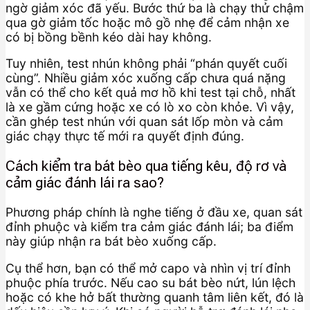
ngờ giảm xóc đã yếu. Bước thứ ba là chạy thử chậm
qua gờ giảm tốc hoặc mô gồ nhẹ để cảm nhận xe
có bị bồng bềnh kéo dài hay không.
Tuy nhiên, test nhún không phải “phán quyết cuối
cùng”. Nhiều giảm xóc xuống cấp chưa quá nặng
vẫn có thể cho kết quả mơ hồ khi test tại chỗ, nhất
là xe gầm cứng hoặc xe có lò xo còn khỏe. Vì vậy,
cần ghép test nhún với quan sát lốp mòn và cảm
giác chạy thực tế mới ra quyết định đúng.
Cách kiểm tra bát bèo qua tiếng kêu, độ rơ và
cảm giác đánh lái ra sao?
Phương pháp chính là nghe tiếng ở đầu xe, quan sát
đỉnh phuộc và kiểm tra cảm giác đánh lái; ba điểm
này giúp nhận ra bát bèo xuống cấp.
Cụ thể hơn, bạn có thể mở capo và nhìn vị trí đỉnh
phuộc phía trước. Nếu cao su bát bèo nứt, lún lệch
hoặc có khe hở bất thường quanh tâm liên kết, đó là