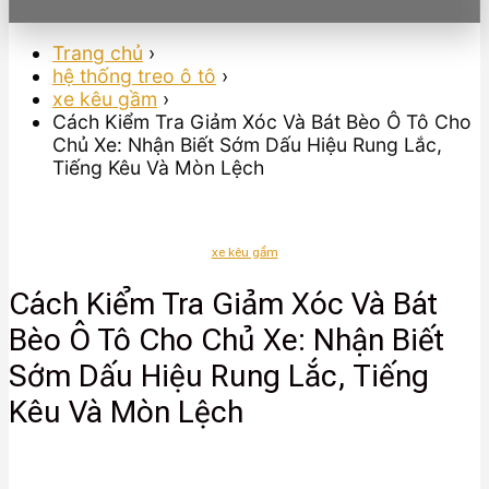
Trang chủ
›
hệ thống treo ô tô
›
xe kêu gầm
›
Cách Kiểm Tra Giảm Xóc Và Bát Bèo Ô Tô Cho
Chủ Xe: Nhận Biết Sớm Dấu Hiệu Rung Lắc,
Tiếng Kêu Và Mòn Lệch
xe kêu gầm
Cách Kiểm Tra Giảm Xóc Và Bát
Bèo Ô Tô Cho Chủ Xe: Nhận Biết
Sớm Dấu Hiệu Rung Lắc, Tiếng
Kêu Và Mòn Lệch