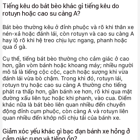
Tiếng kêu do bát bèo khác gì tiếng kêu do
rotuyn hoặc cao su càng A?
Bát bèo thường kêu ở đỉnh phuộc và rõ khi thân xe
nén-xả hoặc đánh lái, còn rotuyn và cao su càng A
hay lộ rõ khi hệ treo chịu lực ngang, phanh hoặc
qua ổ gà.
Cụ thể, tiếng bát bèo thường cho cảm giác ở cao
hơn, gần vòm bánh hoặc khoang máy; nhiều người
mô tả là tiếng cộc cộc, cạch hoặc sượng khi vừa
đánh lái vừa bò chậm. Trong khi đó, rotuyn lái,
rotuyn trụ hoặc cao su càng A thường cho tiếng
phát ra thấp hơn, gần bánh xe hơn, rõ khi qua mặt
đường xấu liên tục hoặc khi phanh, vào cua. Điểm
khác nữa là bát bèo liên quan nhiều đến chuyển
động đỉnh cụm phuộc, còn càng A và rotuyn liên
quan nhiều đến khớp nối chịu tải của bánh xe.
Giảm xóc yếu khác gì bạc đạn bánh xe hỏng ở
cảm giác rung và tiếng ồn?