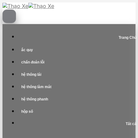
Skip
to
content
Trang Chủ
ắc quy
chẩn đoán lỗi
hệ thống lái
hệ thống làm mát
hệ thống phanh
hộp số
Tất cả