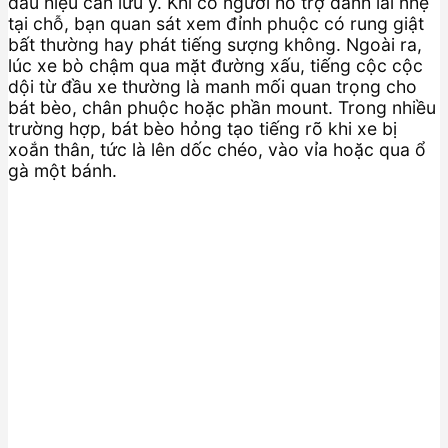
dấu hiệu cần lưu ý. Khi có người hỗ trợ đánh lái nhẹ
tại chỗ, bạn quan sát xem đỉnh phuộc có rung giật
bất thường hay phát tiếng sượng không. Ngoài ra,
lúc xe bò chậm qua mặt đường xấu, tiếng cộc cộc
dội từ đầu xe thường là manh mối quan trọng cho
bát bèo, chân phuộc hoặc phần mount. Trong nhiều
trường hợp, bát bèo hỏng tạo tiếng rõ khi xe bị
xoắn thân, tức là lên dốc chéo, vào vỉa hoặc qua ổ
gà một bánh.