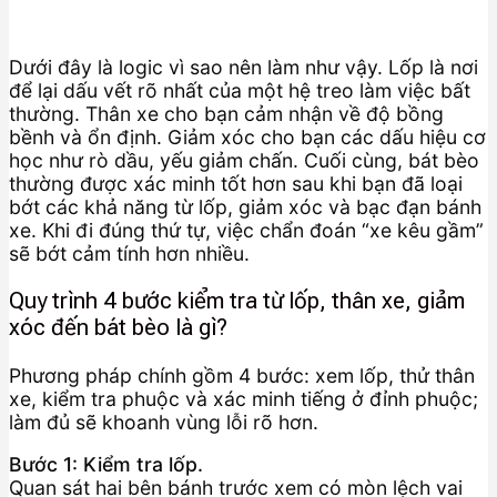
Dưới đây là logic vì sao nên làm như vậy. Lốp là nơi
để lại dấu vết rõ nhất của một hệ treo làm việc bất
thường. Thân xe cho bạn cảm nhận về độ bồng
bềnh và ổn định. Giảm xóc cho bạn các dấu hiệu cơ
học như rò dầu, yếu giảm chấn. Cuối cùng, bát bèo
thường được xác minh tốt hơn sau khi bạn đã loại
bớt các khả năng từ lốp, giảm xóc và bạc đạn bánh
xe. Khi đi đúng thứ tự, việc chẩn đoán “xe kêu gầm”
sẽ bớt cảm tính hơn nhiều.
Quy trình 4 bước kiểm tra từ lốp, thân xe, giảm
xóc đến bát bèo là gì?
Phương pháp chính gồm 4 bước: xem lốp, thử thân
xe, kiểm tra phuộc và xác minh tiếng ở đỉnh phuộc;
làm đủ sẽ khoanh vùng lỗi rõ hơn.
Bước 1: Kiểm tra lốp.
Quan sát hai bên bánh trước xem có mòn lệch vai