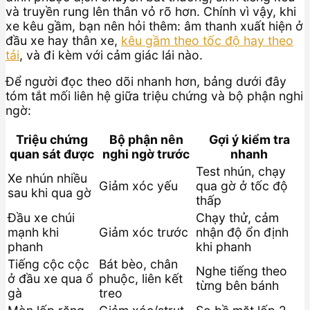
và truyền rung lên thân vỏ rõ hơn. Chính vì vậy, khi
xe kêu gầm, bạn nên hỏi thêm: âm thanh xuất hiện ở
đầu xe hay thân xe,
kêu gầm theo tốc độ hay theo
tải
, và đi kèm với cảm giác lái nào.
Để người đọc theo dõi nhanh hơn, bảng dưới đây
tóm tắt mối liên hệ giữa triệu chứng và bộ phận nghi
ngờ:
Triệu chứng
Bộ phận nên
Gợi ý kiểm tra
quan sát được
nghi ngờ trước
nhanh
Test nhún, chạy
Xe nhún nhiều
Giảm xóc yếu
qua gờ ở tốc độ
sau khi qua gờ
thấp
Đầu xe chúi
Chạy thử, cảm
mạnh khi
Giảm xóc trước
nhận độ ổn định
phanh
khi phanh
Tiếng cộc cộc
Bát bèo, chân
Nghe tiếng theo
ở đầu xe qua ổ
phuộc, liên kết
từng bên bánh
gà
treo