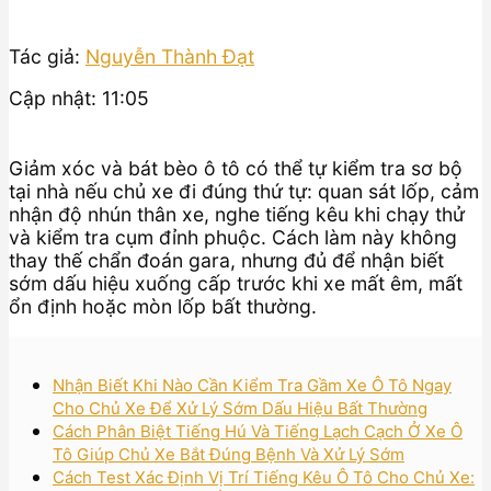
Tác giả:
Nguyễn Thành Đạt
Cập nhật: 11:05
Giảm xóc và bát bèo ô tô có thể tự kiểm tra sơ bộ
tại nhà nếu chủ xe đi đúng thứ tự: quan sát lốp, cảm
nhận độ nhún thân xe, nghe tiếng kêu khi chạy thử
và kiểm tra cụm đỉnh phuộc. Cách làm này không
thay thế chẩn đoán gara, nhưng đủ để nhận biết
sớm dấu hiệu xuống cấp trước khi xe mất êm, mất
ổn định hoặc mòn lốp bất thường.
Nhận Biết Khi Nào Cần Kiểm Tra Gầm Xe Ô Tô Ngay
Cho Chủ Xe Để Xử Lý Sớm Dấu Hiệu Bất Thường
Cách Phân Biệt Tiếng Hú Và Tiếng Lạch Cạch Ở Xe Ô
Tô Giúp Chủ Xe Bắt Đúng Bệnh Và Xử Lý Sớm
Cách Test Xác Định Vị Trí Tiếng Kêu Ô Tô Cho Chủ Xe: