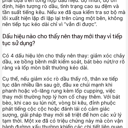
phải dựa trên tổng hợp dấu hiệu: độ nhún, độ ổn
định, hiện tượng rò dầu, tình trạng cao su đệm và
tần suất tiếng kêu. Nếu xe đã qua kiểm tra sơ bộ mà
lỗi xuất hiện lặp đi lặp lại trên cùng một bên, không
nên tiếp tục kéo dài chỉ vì “vẫn đi được”.
Dấu hiệu nào cho thấy nên thay mới thay vì tiếp
tục sử dụng?
Có 4 dấu hiệu lớn cho thấy nên thay: giảm xóc chảy
dầu, xe bồng bềnh mất kiểm soát, bát bèo nứt/rơ rõ
ràng và lốp mòn bất thường kéo dài.
Cụ thể, nếu giảm xóc rò dầu thấy rõ, thân xe tiếp
tục dằn nhiều lần sau gờ, đầu xe chúi mạnh khi
phanh hoặc vô-lăng rung kèm lốp cupping, việc
thay mới thường hợp lý hơn cố chạy thêm. Với bát
bèo, khi cao su lún nứt, vòng bi kêu, đỉnh phuộc
phát tiếng cộc cộc hoặc đánh lái có cảm giác
sượng, giải pháp thay mới sẽ triệt để hơn các xử lý
tạm thời. Một xe đã có triệu chứng này mà còn vận
hành đường xấu thường khiến các chi tiết liên quan