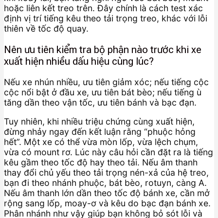
hoặc liên kết treo trên. Đây chính là cách test xác
định vị trí tiếng kêu theo tải trọng treo, khác với lỗi
thiên về tốc độ quay.
Nên ưu tiên kiểm tra bộ phận nào trước khi xe
xuất hiện nhiều dấu hiệu cùng lúc?
Nếu xe nhún nhiều, ưu tiên giảm xóc; nếu tiếng cộc
cộc nổi bật ở đầu xe, ưu tiên bát bèo; nếu tiếng ù
tăng dần theo vận tốc, ưu tiên bánh và bạc đạn.
Tuy nhiên, khi nhiều triệu chứng cùng xuất hiện,
đừng nhảy ngay đến kết luận rằng “phuộc hỏng
hết”. Một xe có thể vừa mòn lốp, vừa lệch chụm,
vừa có mount rơ. Lúc này câu hỏi cần đặt ra là tiếng
kêu gầm theo tốc độ hay theo tải. Nếu âm thanh
thay đổi chủ yếu theo tải trọng nén-xả của hệ treo,
bạn đi theo nhánh phuộc, bát bèo, rotuyn, càng A.
Nếu âm thanh lớn dần theo tốc độ bánh xe, cần mở
rộng sang lốp, moay-ơ và kêu do bạc đạn bánh xe.
Phân nhánh như vậy giúp bạn không bỏ sót lỗi và