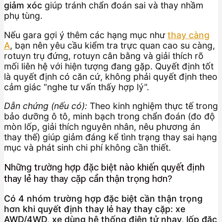
giảm xóc
giúp tránh chẩn đoán sai và thay nhầm
phụ tùng.
Nếu gara gợi ý thêm các hạng mục như
thay càng
A
, bạn nên yêu cầu kiểm tra trực quan cao su càng,
rotuyn trụ đứng, rotuyn cân bằng và giải thích rõ
mối liên hệ với hiện tượng đang gặp. Quyết định tốt
là quyết định có căn cứ, không phải quyết định theo
cảm giác “nghe tư vấn thấy hợp lý”.
Dẫn chứng (nếu có):
Theo kinh nghiệm thực tế trong
bảo dưỡng ô tô, minh bạch trong chẩn đoán (đo độ
mòn lốp, giải thích nguyên nhân, nêu phương án
thay thế) giúp giảm đáng kể tình trạng thay sai hạng
mục và phát sinh chi phí không cần thiết.
Những trường hợp đặc biệt nào khiến quyết định
thay lẻ hay thay cặp cần thận trọng hơn?
Có 4 nhóm trường hợp đặc biệt cần thận trọng
hơn khi quyết định thay lẻ hay thay cặp: xe
AWD/4WD, xe dùng hệ thống điện tử nhạy, lốp đặc