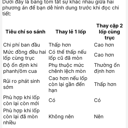
Dưới đây là bảng tóm tắt sự khác nhau giữa hai
phương án để bạn dễ hình dung trước khi đọc chi
tiết:
Thay cặp 2
Tiêu chí so sánh
Thay lẻ 1 lốp
lốp cùng
trục
Chi phí ban đầu
Thấp hơn
Cao hơn
Mức đồng đều hai
Có thể thấp nếu
Cao hơn
lốp cùng trục
lốp cũ đã mòn
Độ ổn định khi
Phụ thuộc mức
Thường ổn
phanh/ôm cua
chênh lệch mòn
định hơn
Cao hơn nếu lốp
Rủi ro phát sinh
còn lại gần đến
Thấp hơn
sớm
hạn
Phù hợp khi lốp
Có
Có
còn lại còn mới
Phù hợp khi lốp
còn lại đã mòn
Không nên
Nên
nhiều