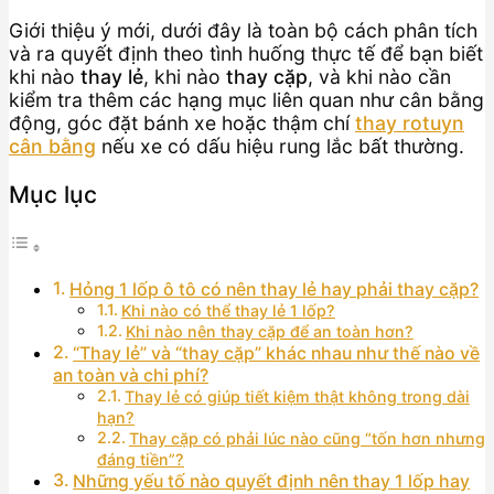
Giới thiệu ý mới, dưới đây là toàn bộ cách phân tích
và ra quyết định theo tình huống thực tế để bạn biết
khi nào
thay lẻ
, khi nào
thay cặp
, và khi nào cần
kiểm tra thêm các hạng mục liên quan như cân bằng
động, góc đặt bánh xe hoặc thậm chí
thay rotuyn
cân bằng
nếu xe có dấu hiệu rung lắc bất thường.
Mục lục
Hỏng 1 lốp ô tô có nên thay lẻ hay phải thay cặp?
Khi nào có thể thay lẻ 1 lốp?
Khi nào nên thay cặp để an toàn hơn?
“Thay lẻ” và “thay cặp” khác nhau như thế nào về
an toàn và chi phí?
Thay lẻ có giúp tiết kiệm thật không trong dài
hạn?
Thay cặp có phải lúc nào cũng “tốn hơn nhưng
đáng tiền”?
Những yếu tố nào quyết định nên thay 1 lốp hay