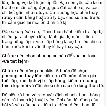
lốp, đừng vội kết luận lốp lỗi. Bạn nên yêu cầu kiểm
tra thêm cân bằng động, góc đặt bánh xe, và các
chi tiết gầm như rotuyn. Có trường hợp phải
thay
rotuyn cân bằng
hoặc xử lý bạc cao su treo trước
thì cảm giác lái mới ổn định trở lại.
Dẫn chứng (nếu có):
Theo thực hành kiểm tra lốp tại
nhiều gara chuyên lốp, đánh giá độ mòn + tình
trạng hông lốp + vị trí lốp hỏng là bộ ba tiêu chí cơ
bản trước khi tư vấn thay lẻ hay thay cặp.
Chủ xe nên chọn phương án nào để vừa an toàn
vừa tiết kiệm?
Chủ xe nên dùng checklist 5 bước để chọn
phương án thay lốp: kiểm tra độ mòn, đánh giá
tuổi lốp, xác định vị trí lốp hỏng, kiểm tra tương
thích lốp mới và đối chiếu nhu cầu sử dụng thực tế.
Để hiểu rõ hơn và ra quyết định nhanh, bạn không
cần trở thành kỹ thuật viên. Chỉ cần đặt đúng câu
hỏi và yêu cầu gara kiểm tra đúng điểm, bạn đã