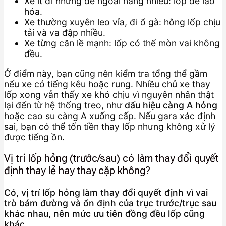
Xe ít đi nhưng để ngoài nắng nhiều: lốp dễ lão
hóa.
Xe thường xuyên leo vỉa, đi ổ gà: hông lốp chịu
tải và va đập nhiều.
Xe từng căn lề mạnh: lốp có thể mòn vai không
đều.
Ở điểm này, bạn cũng nên kiểm tra tổng thể gầm
nếu xe có tiếng kêu hoặc rung. Nhiều chủ xe thay
lốp xong vẫn thấy xe khó chịu vì nguyên nhân thật
lại đến từ hệ thống treo, như
dấu hiệu càng A hỏng
hoặc cao su càng A xuống cấp. Nếu gara xác định
sai, bạn có thể tốn tiền thay lốp nhưng không xử lý
được tiếng ồn.
Vị trí lốp hỏng (trước/sau) có làm thay đổi quyết
định thay lẻ hay thay cặp không?
Có, vị trí lốp hỏng làm thay đổi quyết định vì vai
trò bám đường và ổn định của trục trước/trục sau
khác nhau, nên mức ưu tiên đồng đều lốp cũng
khác.