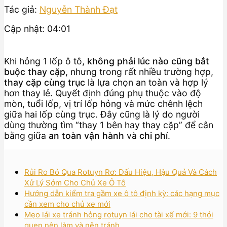
Tác giả:
Nguyễn Thành Đạt
Cập nhật: 04:01
Khi hỏng 1 lốp ô tô,
không phải lúc nào cũng bắt
buộc thay cặp
, nhưng trong rất nhiều trường hợp,
thay cặp cùng trục
là lựa chọn an toàn và hợp lý
hơn thay lẻ. Quyết định đúng phụ thuộc vào độ
mòn, tuổi lốp, vị trí lốp hỏng và mức chênh lệch
giữa hai lốp cùng trục. Đây cũng là lý do người
dùng thường tìm “thay 1 bên hay thay cặp” để cân
bằng giữa
an toàn vận hành
và
chi phí
.
Rủi Ro Bỏ Qua Rotuyn Rơ: Dấu Hiệu, Hậu Quả Và Cách
Xử Lý Sớm Cho Chủ Xe Ô Tô
Hướng dẫn kiểm tra gầm xe ô tô định kỳ: các hạng mục
cần xem cho chủ xe mới
Mẹo lái xe tránh hỏng rotuyn lái cho tài xế mới: 9 thói
quen nên làm và nên tránh