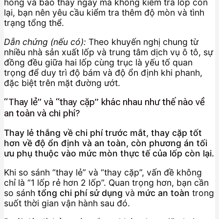
hỏng và báo thay ngay mà không kiểm tra lốp còn
lại, bạn nên yêu cầu kiểm tra thêm độ mòn và tình
trạng tổng thể.
Dẫn chứng (nếu có):
Theo khuyến nghị chung từ
nhiều nhà sản xuất lốp và trung tâm dịch vụ ô tô, sự
đồng đều giữa hai lốp cùng trục là yếu tố quan
trọng để duy trì độ bám và độ ổn định khi phanh,
đặc biệt trên mặt đường ướt.
“Thay lẻ” và “thay cặp” khác nhau như thế nào về
an toàn và chi phí?
Thay lẻ thắng về chi phí trước mắt, thay cặp tốt
hơn về độ ổn định và an toàn, còn phương án tối
ưu phụ thuộc vào mức mòn thực tế của lốp còn lại.
Khi so sánh “thay lẻ” và “thay cặp”, vấn đề không
chỉ là “1 lốp rẻ hơn 2 lốp”. Quan trọng hơn, bạn cần
so sánh
tổng chi phí sử dụng
và
mức an toàn
trong
suốt thời gian vận hành sau đó.