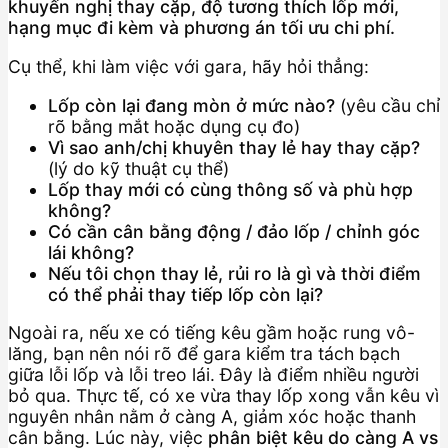
khuyến nghị thay cặp, độ tương thích lốp mới,
hạng mục đi kèm và phương án tối ưu chi phí.
Cụ thể, khi làm việc với gara, hãy hỏi thẳng:
Lốp còn lại đang mòn ở mức nào?
(yêu cầu chỉ
rõ bằng mắt hoặc dụng cụ đo)
Vì sao anh/chị khuyên thay lẻ hay thay cặp?
(lý do kỹ thuật cụ thể)
Lốp thay mới có cùng thông số và phù hợp
không?
Có cần cân bằng động / đảo lốp / chỉnh góc
lái không?
Nếu tôi chọn thay lẻ, rủi ro là gì và thời điểm
có thể phải thay tiếp lốp còn lại?
Ngoài ra, nếu xe có tiếng kêu gầm hoặc rung vô-
lăng, bạn nên nói rõ để gara kiểm tra tách bạch
giữa lỗi lốp và lỗi treo lái. Đây là điểm nhiều người
bỏ qua. Thực tế, có xe vừa thay lốp xong vẫn kêu vì
nguyên nhân nằm ở càng A, giảm xóc hoặc thanh
cân bằng. Lúc này, việc
phân biệt kêu do càng A vs