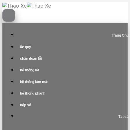
Skip
to
content
Trang Chủ
ắc quy
chẩn đoán lỗi
hệ thống lái
hệ thống làm mát
hệ thống phanh
hộp số
Tất cả