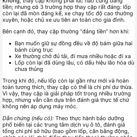
Không
, thay cặp không phải lúc nào cũng đáng
tiền; nhưng
có
3 trường hợp thay cặp rất đáng: lốp
còn lại đã mòn đáng kể, xe chạy tốc độ cao thường
xuyên, hoặc chủ xe ưu tiên an toàn cho gia đình.
Bên cạnh đó, thay cặp thường “đáng tiền” hơn khi:
Bạn muốn giữ sự đồng đều về độ bám giữa hai
bánh cùng trục
Xe thường chở đủ tải, đi mưa nhiều hoặc đi xa
Lốp còn lại đã dùng lâu, có dấu hiệu lão hóa dù
chưa thủng
Trong khi đó, nếu lốp còn lại gần như mới và hoàn
toàn tương thích, thay cặp có thể là chi phí dư thừa.
Vì vậy, thay cặp là giải pháp tốt trong nhiều trường
hợp, nhưng vẫn cần dựa trên đánh giá thực tế chứ
không nên áp dụng máy móc.
Dẫn chứng (nếu có):
Theo thực hành bảo dưỡng
phổ biến tại các trung tâm dịch vụ ô tô, đánh giá
tổng chi phí sở hữu (bao gồm lốp, cân bằng động,