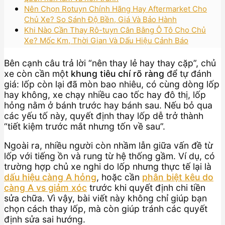
Nên Chọn Rotuyn Chính Hãng Hay Aftermarket Cho
Chủ Xe? So Sánh Độ Bền, Giá Và Bảo Hành
Khi Nào Cần Thay Rô-tuyn Cân Bằng Ô Tô Cho Chủ
Xe? Mốc Km, Thời Gian Và Dấu Hiệu Cảnh Báo
Bên cạnh câu trả lời “nên thay lẻ hay thay cặp”, chủ
xe còn cần một
khung tiêu chí rõ ràng
để tự đánh
giá: lốp còn lại đã mòn bao nhiêu, có cùng dòng lốp
hay không, xe chạy nhiều cao tốc hay đô thị, lốp
hỏng nằm ở bánh trước hay bánh sau. Nếu bỏ qua
các yếu tố này, quyết định thay lốp dễ trở thành
“tiết kiệm trước mắt nhưng tốn về sau”.
Ngoài ra, nhiều người còn nhầm lẫn giữa vấn đề từ
lốp với tiếng ồn và rung từ hệ thống gầm. Ví dụ, có
trường hợp chủ xe nghi do lốp nhưng thực tế lại là
dấu hiệu càng A hỏng
, hoặc cần
phân biệt kêu do
càng A vs giảm xóc
trước khi quyết định chi tiền
sửa chữa. Vì vậy, bài viết này không chỉ giúp bạn
chọn cách thay lốp, mà còn giúp tránh các quyết
định sửa sai hướng.