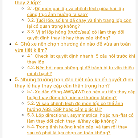
thay 2 lốp?
Độ mòn gai lốp và chênh lệch giữa hai lốp
cùng trục ảnh hưởng ra sao?
Tuổi lốp, số km đã chạy và tình trạng lốp còn
lại có quan trọng không?
Vị trí lốp hỏng (trước/sau) có làm thay đổi
quyết định thay lẻ hay thay cặp không?
Chủ xe nên chọn phương án nào để vừa an toàn
vừa tiết kiệm?
Checklist quyết định nhanh: 5 câu hỏi trước khi
thay lốp
Nên hỏi gara những gì để tránh bị tư vấn thiếu
minh bạch?
Những trường hợp đặc biệt nào khiến quyết định
thay lẻ hay thay cặp cần thận trọng hơn?
Xe dẫn động AWD/4WD có nên ưu tiên thay cặp
hoặc thay đồng bộ hơn xe thường không?
Vì sao chênh lệch độ mòn lốp có thể ảnh
hưởng ABS, ESP hoặc cảm giác lái?
Lốp directional, asymmetrical hoặc run-flat có
làm thay đổi cách thay lẻ/thay cặp không?
Trong tình huống khẩn cấp, vá tạm rồi thay
sau có phải là lựa chọn an toàn không?