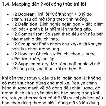
1.4. Mapping dàn ý với công thức trả lời
H2 Boolean:
Trả lời “Có/Không” + 3 lý do
chính, sau đó mở rộng theo tình huống.
H2 Definition:
Định nghĩa ngắn gọn + đặc điểm
nổi bật + phân biệt nhầm lẫn thường gặp.
H2 Comparison:
So sánh theo tiêu chí; nêu bên
nào mạnh ở tiêu chí nào.
H2 Grouping:
Phân nhóm chủ xe/xe và khuyến
nghị lựa chọn tương ứng.
H2 How-to:
Checklist/tiêu chí chọn + bước
kiểm tra trước/sau lắp.
H2 Supplementary:
Mở rộng ngữ nghĩa vi mô
về hàng giả, xác thực, rủi ro thực tế.
Khi cần thay rotuyn, câu trả lời ngắn gọn là:
không
có một lựa chọn đúng cho mọi xe
. Rotuyn chính
hãng thường mạnh về độ đồng đều chất lượng, độ
tương thích và sự yên tâm khi bảo hành; trong khi
đó, rotuyn aftermarket có thể tối ưu chi phí hơn nếu
bạn chọn đúng thương hiệu, đúng mã và lắp đúng