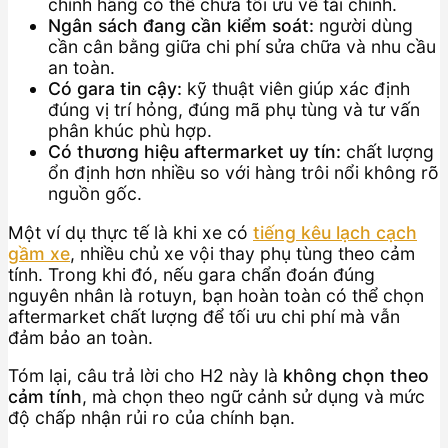
chính hãng có thể chưa tối ưu về tài chính.
Ngân sách đang cần kiểm soát:
người dùng
cần cân bằng giữa chi phí sửa chữa và nhu cầu
an toàn.
Có gara tin cậy:
kỹ thuật viên giúp xác định
đúng vị trí hỏng, đúng mã phụ tùng và tư vấn
phân khúc phù hợp.
Có thương hiệu aftermarket uy tín:
chất lượng
ổn định hơn nhiều so với hàng trôi nổi không rõ
nguồn gốc.
Một ví dụ thực tế là khi xe có
tiếng kêu lạch cạch
gầm xe
, nhiều chủ xe vội thay phụ tùng theo cảm
tính. Trong khi đó, nếu gara chẩn đoán đúng
nguyên nhân là rotuyn, bạn hoàn toàn có thể chọn
aftermarket chất lượng để tối ưu chi phí mà vẫn
đảm bảo an toàn.
Tóm lại, câu trả lời cho H2 này là
không chọn theo
cảm tính
, mà chọn theo ngữ cảnh sử dụng và mức
độ chấp nhận rủi ro của chính bạn.