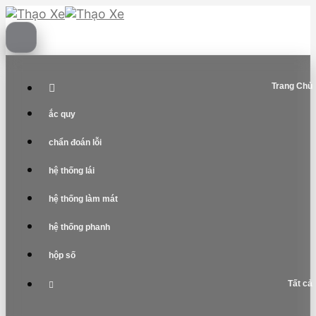
Skip
to
content
Trang Chủ
ắc quy
chẩn đoán lỗi
hệ thống lái
hệ thống làm mát
hệ thống phanh
hộp số
Tất cả