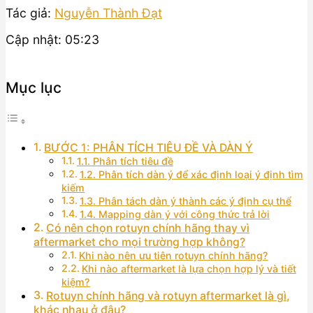
Tác giả:
Nguyễn Thành Đạt
Cập nhật: 05:23
Mục lục
BƯỚC 1: PHÂN TÍCH TIÊU ĐỀ VÀ DÀN Ý
1.1. Phân tích tiêu đề
1.2. Phân tích dàn ý để xác định loại ý định tìm
kiếm
1.3. Phân tách dàn ý thành các ý định cụ thể
1.4. Mapping dàn ý với công thức trả lời
Có nên chọn rotuyn chính hãng thay vì
aftermarket cho mọi trường hợp không?
Khi nào nên ưu tiên rotuyn chính hãng?
Khi nào aftermarket là lựa chọn hợp lý và tiết
kiệm?
Rotuyn chính hãng và rotuyn aftermarket là gì,
khác nhau ở đâu?