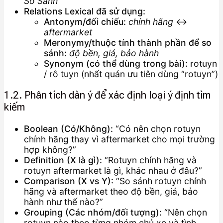
So Sánh
Relations Lexical đã sử dụng:
Antonym/đối chiếu:
chính hãng
↔
aftermarket
Meronymy/thuộc tính thành phần để so
sánh:
độ bền, giá, bảo hành
Synonym (có thể dùng trong bài):
rotuyn
/ rô tuyn (nhất quán ưu tiên dùng “rotuyn”)
1.2. Phân tích dàn ý để xác định loại ý định tìm
kiếm
Boolean (Có/Không):
“Có nên chọn rotuyn
chính hãng thay vì aftermarket cho mọi trường
hợp không?”
Definition (X là gì):
“Rotuyn chính hãng và
rotuyn aftermarket là gì, khác nhau ở đâu?”
Comparison (X vs Y):
“So sánh rotuyn chính
hãng và aftermarket theo độ bền, giá, bảo
hành như thế nào?”
Grouping (Các nhóm/đối tượng):
“Nên chọn
rotuyn nào theo từng nhóm chủ xe và tình