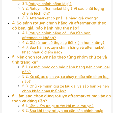
Rotuyn chính hãng là gì?
Rotuyn aftermarket là gì? Vì sao chất lượng
chênh lệch lớn?
Aftermarket có phải là hàng giả không?
So sánh rotuyn chính hãng và aftermarket theo
độ bền, giá, bảo hành như thế nào?
Rotuyn chính hãng có luôn bền hơn
aftermarket không?
Giá rẻ hơn có thực sự tiết kiệm hơn không?
Bảo hành rotuyn chính hãng và aftermarket
khác nhau ở điểm nào?
Nên chọn rotuyn nào theo từng nhóm chủ xe và
tình trạng xe?
Xe mới hoặc còn bảo hành hãng nên chọn loại
nào?
Xe cũ, xe dịch vụ, xe chạy nhiều nên chọn loại
nào?
Chủ xe muốn giữ xe lâu dài vs sắp bán xe nên
chọn khác nhau thế nào?
Làm sao chọn đúng rotuyn aftermarket mà vẫn an
toàn và đáng tiền?
Cần kiểm tra gì trước khi mua rotuyn?
Sau khi thay rotuyn có cần cân chỉnh hoặc