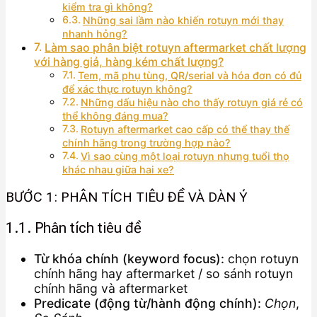
kiểm tra gì không?
Những sai lầm nào khiến rotuyn mới thay
nhanh hỏng?
Làm sao phân biệt rotuyn aftermarket chất lượng
với hàng giả, hàng kém chất lượng?
Tem, mã phụ tùng, QR/serial và hóa đơn có đủ
để xác thực rotuyn không?
Những dấu hiệu nào cho thấy rotuyn giá rẻ có
thể không đáng mua?
Rotuyn aftermarket cao cấp có thể thay thế
chính hãng trong trường hợp nào?
Vì sao cùng một loại rotuyn nhưng tuổi thọ
khác nhau giữa hai xe?
BƯỚC 1: PHÂN TÍCH TIÊU ĐỀ VÀ DÀN Ý
1.1. Phân tích tiêu đề
Từ khóa chính (keyword focus):
chọn rotuyn
chính hãng hay aftermarket / so sánh rotuyn
chính hãng và aftermarket
Predicate (động từ/hành động chính):
Chọn
,