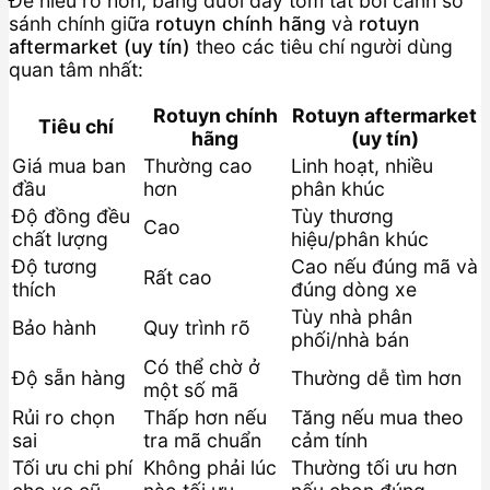
Để hiểu rõ hơn, bảng dưới đây tóm tắt bối cảnh so
sánh chính giữa
rotuyn chính hãng
và
rotuyn
aftermarket (uy tín)
theo các tiêu chí người dùng
quan tâm nhất:
Rotuyn chính
Rotuyn aftermarket
Tiêu chí
hãng
(uy tín)
Giá mua ban
Thường cao
Linh hoạt, nhiều
đầu
hơn
phân khúc
Độ đồng đều
Tùy thương
Cao
chất lượng
hiệu/phân khúc
Độ tương
Cao nếu đúng mã và
Rất cao
thích
đúng dòng xe
Tùy nhà phân
Bảo hành
Quy trình rõ
phối/nhà bán
Có thể chờ ở
Độ sẵn hàng
Thường dễ tìm hơn
một số mã
Rủi ro chọn
Thấp hơn nếu
Tăng nếu mua theo
sai
tra mã chuẩn
cảm tính
Tối ưu chi phí
Không phải lúc
Thường tối ưu hơn