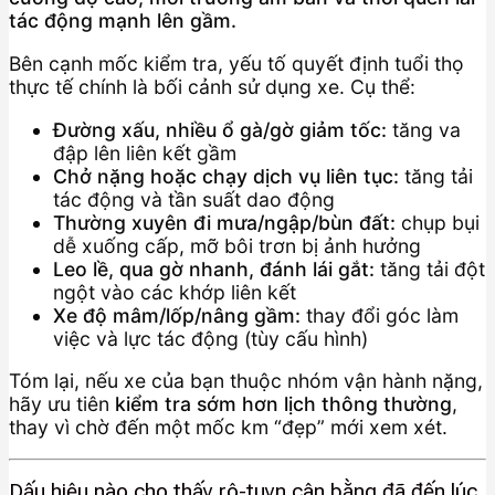
tác động mạnh lên gầm.
Bên cạnh mốc kiểm tra, yếu tố quyết định tuổi thọ
thực tế chính là bối cảnh sử dụng xe. Cụ thể:
Đường xấu, nhiều ổ gà/gờ giảm tốc:
tăng va
đập lên liên kết gầm
Chở nặng hoặc chạy dịch vụ liên tục:
tăng tải
tác động và tần suất dao động
Thường xuyên đi mưa/ngập/bùn đất:
chụp bụi
dễ xuống cấp, mỡ bôi trơn bị ảnh hưởng
Leo lề, qua gờ nhanh, đánh lái gắt:
tăng tải đột
ngột vào các khớp liên kết
Xe độ mâm/lốp/nâng gầm:
thay đổi góc làm
việc và lực tác động (tùy cấu hình)
Tóm lại, nếu xe của bạn thuộc nhóm vận hành nặng,
hãy ưu tiên
kiểm tra sớm hơn lịch thông thường
,
thay vì chờ đến một mốc km “đẹp” mới xem xét.
Dấu hiệu nào cho thấy rô-tuyn cân bằng đã đến lúc