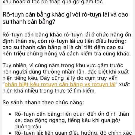
xấu hoặc ở tốc độ thấp qua gờ giảm tốc.
Rô-tuyn cân bằng khác gì với rô-tuyn lái và cao
su thanh cân bằng?
Rô-tuyn cân bằng khác rô-tuyn lái ở chức năng ổn
định thân xe, còn rô-tuyn lái ưu tiên điều hướng;
cao su thanh cân bằng lại là chi tiết đệm cao su
nên triệu chứng hỏng và cách kiểm tra cũng khác.
Tuy nhiên, vì cùng nằm trong khu vực gầm trước
nên người dùng thường nhầm lẫn, đặc biệt khi xuất
hiện tiếng kêu. Đây cũng là lý do cụm truy vấn
“
phân biệt kêu rotuyn cân bằng vs rotuyn lái
”
xuất
hiện khá nhiều trong thực tế tìm kiếm.
So sánh nhanh theo chức năng:
Rô-tuyn cân bằng:
liên quan đến ổn định thân
xe, dao động ngang, tiếng kêu khi qua gờ/
đường xấu
Rô-tuyn lái:
liên quan điều hướng, độ chính xác