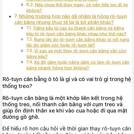
Nếu chưa thể thay ngay, có nên tiếp tục đi xe
không?
Những trường hợp nào dễ nhầm là hỏng rô-tuyn
cân bằng nhưng thực tế lại là bộ phận khác?
Tiếng kêu từ cao su thanh cân bằng và tiếng
kêu từ rô-tuyn cân bằng khác nhau như thế nào?
Rung lắc do rô-tuyn cân bằng khác gì với rung
lắc do giảm xóc hoặc rô-tuyn lái?
Vì sao xe mới thay rô-tuyn cân bằng vẫn còn
tiếng kêu?
Xe độ gầm hoặc nâng gầm có làm rô-tuyn cân
bằng nhanh hỏng hơn không?
Rô-tuyn cân bằng ô tô là gì và có vai trò gì trong hệ
thống treo?
Rô-tuyn cân bằng là một khớp liên kết trong hệ
thống treo, nối thanh cân bằng với cụm treo và
giúp ổn định thân xe khi vào cua hoặc đi qua mặt
đường gồ ghề.
Để hiểu rõ hơn câu hỏi về thời gian thay rô-tuyn cân