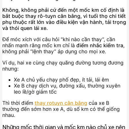
Không, không phải cứ đến một mốc km cố định là
bắt buộc thay rô-tuyn cân bằng, vì tuổi thọ chi tiết
phụ thuộc rất lớn vào điều kiện vận hành, tải trọng
và thói quen lái xe.
Để móc xích với câu hỏi “khi nào cần thay”, cần
nhấn mạnh rằng mốc km chỉ là
điểm nhắc kiểm tra
,
không phải “lệnh thay” áp dụng cho mọi xe.
Ví dụ, hai xe cùng chạy quãng đường tương đương
nhưng:
Xe A chủ yếu chạy phố đẹp, ít tải, lái êm
Xe B chạy dịch vụ, đường xấu, thường xuyên
leo lề/gờ giảm tốc
Thì thời điểm
thay rotuyn cân bằng
của xe B
thường đến sớm hơn xe A, dù số km có thể giống
nhau.
Những mốc thời gian và mốc km nào chủ xe nên