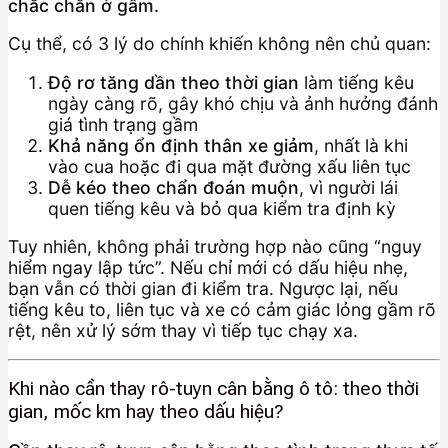
chắc chắn ở gầm.
Cụ thể, có 3 lý do chính khiến không nên chủ quan:
Độ rơ tăng dần theo thời gian
làm tiếng kêu
ngày càng rõ, gây khó chịu và ảnh hưởng đánh
giá tình trạng gầm
Khả năng ổn định thân xe giảm
, nhất là khi
vào cua hoặc đi qua mặt đường xấu liên tục
Dễ kéo theo chẩn đoán muộn
, vì người lái
quen tiếng kêu và bỏ qua kiểm tra định kỳ
Tuy nhiên, không phải trường hợp nào cũng “nguy
hiểm ngay lập tức”. Nếu chỉ mới có dấu hiệu nhẹ,
bạn vẫn có thời gian đi kiểm tra. Ngược lại, nếu
tiếng kêu to, liên tục và xe có cảm giác lỏng gầm rõ
rệt, nên xử lý sớm thay vì tiếp tục chạy xa.
Khi nào cần thay rô-tuyn cân bằng ô tô: theo thời
gian, mốc km hay theo dấu hiệu?