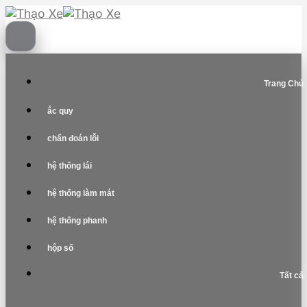
Skip
to
content
Trang Chủ
ắc quy
chẩn đoán lỗi
hệ thống lái
hệ thống làm mát
hệ thống phanh
hộp số
Tất cả