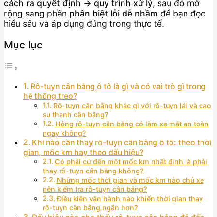
cách ra quyết định → quy trình xử lý
, sau đó mở
rộng sang phần
phân biệt lỗi dễ nhầm
để bạn đọc
hiểu sâu và áp dụng đúng trong thực tế.
Mục lục
Rô-tuyn cân bằng ô tô là gì và có vai trò gì trong
hệ thống treo?
Rô-tuyn cân bằng khác gì với rô-tuyn lái và cao
su thanh cân bằng?
Hỏng rô-tuyn cân bằng có làm xe mất an toàn
ngay không?
Khi nào cần thay rô-tuyn cân bằng ô tô: theo thời
gian, mốc km hay theo dấu hiệu?
Có phải cứ đến một mốc km nhất định là phải
thay rô-tuyn cân bằng không?
Những mốc thời gian và mốc km nào chủ xe
nên kiểm tra rô-tuyn cân bằng?
Điều kiện vận hành nào khiến thời gian thay
rô-tuyn cân bằng ngắn hơn?