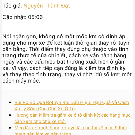
Tác giả:
Nguyễn Thành Đạt
Cập nhật: 05:06
Nói ngắn gọn,
không có một mốc km cố định áp
dụng cho mọi xe
để kết luận thời gian thay rô-tuyn
cân bằng. Thời điểm thay đúng phụ thuộc vào
tình
trạng thực tế của chi tiết
, cách xe vận hành hằng
ngày và các dấu hiệu bất thường xuất hiện ở gầm
xe. Vì vậy, cách tiếp cận đúng là
kiểm tra định kỳ
và thay theo tình trạng
, thay vì chờ “đủ số km” một
cách máy móc.
Rủi Ro Bỏ Qua Rotuyn Rơ: Dấu Hiệu, Hậu Quả Và Cách
Xử Lý Sớm Cho Chủ Xe Ô Tô
Hướng dẫn kiểm tra gầm xe ô tô định kỳ: các hạng mục
cần xem cho chủ xe mới
Mẹo lái xe tránh hỏng rotuyn lái cho tài xế mới: 9 thói
quen nên làm và nên tránh