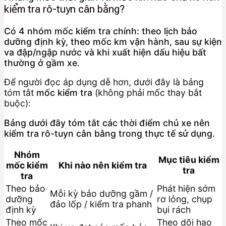
kiểm tra rô-tuyn cân bằng?
Có 4 nhóm mốc kiểm tra chính: theo lịch bảo
dưỡng định kỳ, theo mốc km vận hành, sau sự kiện
va đập/ngập nước và khi xuất hiện dấu hiệu bất
thường ở gầm xe.
Để người đọc áp dụng dễ hơn, dưới đây là bảng
tóm tắt
mốc kiểm tra
(không phải mốc thay bắt
buộc):
Bảng dưới đây tóm tắt các thời điểm chủ xe nên
kiểm tra rô-tuyn cân bằng trong thực tế sử dụng.
Nhóm
Mục tiêu kiểm
mốc kiểm
Khi nào nên kiểm tra
tra
tra
Theo bảo
Phát hiện sớm
Mỗi kỳ bảo dưỡng gầm /
dưỡng
rơ lỏng, chụp
đảo lốp / kiểm tra phanh
định kỳ
bụi rách
Theo mốc
Theo dõi hao