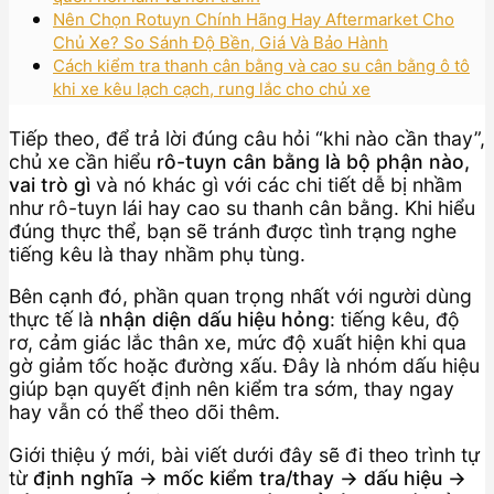
Nên Chọn Rotuyn Chính Hãng Hay Aftermarket Cho
Chủ Xe? So Sánh Độ Bền, Giá Và Bảo Hành
Cách kiểm tra thanh cân bằng và cao su cân bằng ô tô
khi xe kêu lạch cạch, rung lắc cho chủ xe
Tiếp theo, để trả lời đúng câu hỏi “khi nào cần thay”,
chủ xe cần hiểu
rô-tuyn cân bằng là bộ phận nào,
vai trò gì
và nó khác gì với các chi tiết dễ bị nhầm
như rô-tuyn lái hay cao su thanh cân bằng. Khi hiểu
đúng thực thể, bạn sẽ tránh được tình trạng nghe
tiếng kêu là thay nhầm phụ tùng.
Bên cạnh đó, phần quan trọng nhất với người dùng
thực tế là
nhận diện dấu hiệu hỏng
: tiếng kêu, độ
rơ, cảm giác lắc thân xe, mức độ xuất hiện khi qua
gờ giảm tốc hoặc đường xấu. Đây là nhóm dấu hiệu
giúp bạn quyết định nên kiểm tra sớm, thay ngay
hay vẫn có thể theo dõi thêm.
Giới thiệu ý mới, bài viết dưới đây sẽ đi theo trình tự
từ
định nghĩa → mốc kiểm tra/thay → dấu hiệu →