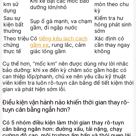
Khi xe đạt các mốc bảo
km sử
mòn theo chu
dưỡng lớn/nhỏ
dụng
kỳ
Sau sự
Kiểm tra hư
Sụp ổ gà mạnh, va chạm
kiện bất
hỏng phát sinh
gầm, đi ngập nước
thường
sớm
Theo triệu
Có
tiếng kêu lạch cạch
Xác định có
chứng
gầm xe
, rung lắc, cảm
cần thay ngay
thực tế
giác lỏng gầm
không
Cụ thể hơn, “mốc km” nên được dùng như lời nhắc
bảo dưỡng: khi xe đến kỳ chăm sóc gầm hoặc có
can thiệp lốp/phanh, chủ xe nên yêu cầu kỹ thuật
viên kiểm tra luôn rô-tuyn cân bằng để tiết kiệm thời
gian và phát hiện sớm lỗi.
Điều kiện vận hành nào khiến thời gian thay rô-
tuyn cân bằng ngắn hơn?
Có 5 nhóm điều kiện làm thời gian thay rô-tuyn
cân bằng ngắn hơn: đường xấu, tải nặng, chạy
cường độ cao, môi trường ẩm bẩn và thói quen lái