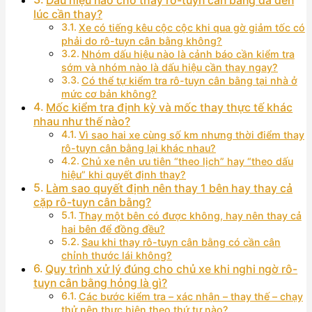
Dấu hiệu nào cho thấy rô-tuyn cân bằng đã đến
lúc cần thay?
Xe có tiếng kêu cộc cộc khi qua gờ giảm tốc có
phải do rô-tuyn cân bằng không?
Nhóm dấu hiệu nào là cảnh báo cần kiểm tra
sớm và nhóm nào là dấu hiệu cần thay ngay?
Có thể tự kiểm tra rô-tuyn cân bằng tại nhà ở
mức cơ bản không?
Mốc kiểm tra định kỳ và mốc thay thực tế khác
nhau như thế nào?
Vì sao hai xe cùng số km nhưng thời điểm thay
rô-tuyn cân bằng lại khác nhau?
Chủ xe nên ưu tiên “theo lịch” hay “theo dấu
hiệu” khi quyết định thay?
Làm sao quyết định nên thay 1 bên hay thay cả
cặp rô-tuyn cân bằng?
Thay một bên có được không, hay nên thay cả
hai bên để đồng đều?
Sau khi thay rô-tuyn cân bằng có cần cân
chỉnh thước lái không?
Quy trình xử lý đúng cho chủ xe khi nghi ngờ rô-
tuyn cân bằng hỏng là gì?
Các bước kiểm tra – xác nhận – thay thế – chạy
thử nên thực hiện theo thứ tự nào?