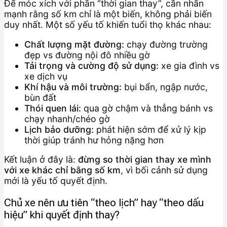
Để móc xích với phần “thời gian thay”, cần nhấn
mạnh rằng số km chỉ là một biến, không phải biến
duy nhất. Một số yếu tố khiến tuổi thọ khác nhau:
Chất lượng mặt đường:
chạy đường trường
đẹp vs đường nội đô nhiều gờ
Tải trọng và cường độ sử dụng:
xe gia đình vs
xe dịch vụ
Khí hậu và môi trường:
bụi bẩn, ngập nước,
bùn đất
Thói quen lái:
qua gờ chậm và thẳng bánh vs
chạy nhanh/chéo gờ
Lịch bảo dưỡng:
phát hiện sớm để xử lý kịp
thời giúp tránh hư hỏng nặng hơn
Kết luận ở đây là:
đừng so thời gian thay xe mình
với xe khác chỉ bằng số km
, vì bối cảnh sử dụng
mới là yếu tố quyết định.
Chủ xe nên ưu tiên “theo lịch” hay “theo dấu
hiệu” khi quyết định thay?