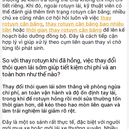
tiết riêng. Khi đó, ngoài rotuyn lái, kỹ thuật viên có
thể đánh giá thêm tình trạng rotuyn cân bằng; nhiều
chủ xe cũng nhân cơ hội hỏi luôn về việc
thay
rotuyn cân bằng
,
thay rotuyn cân bằng bao nhiêu
tiền
hoặc
thời gian thay rotuyn cân bằng
để lên kế
hoạch bảo dưỡng đồng bộ. Đây là cách tiếp cận
hợp lý vì giúp xử lý theo cụm liên quan thay vì chờ
từng lỗi phát sinh.
So với thay rotuyn khi đã hỏng, việc thay đổi
thói quen lái sớm giúp tiết kiệm chi phí và an
toàn hơn như thế nào?
Thay đổi thói quen lái sớm thắng về phòng ngừa
chi phí, an toàn vận hành và độ ổn định tay lái,
trong khi để rotuyn hỏng rồi mới sửa thường tốn
thời gian hơn, dễ kéo theo hao mòn liên quan và
làm trải nghiệm lái giảm rõ rệt.
Đây là một so sánh rất thực tế, đặc biệt với người
mới mua xe hoặc mới lái xe thường xuyên. Nhiều