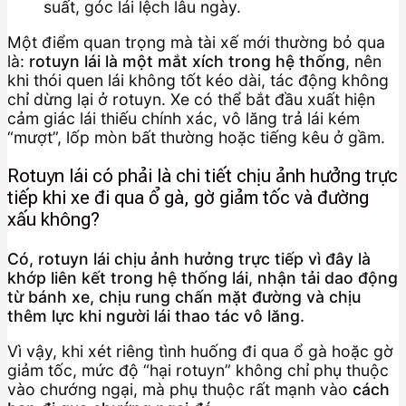
suất, góc lái lệch lâu ngày.
Một điểm quan trọng mà tài xế mới thường bỏ qua
là:
rotuyn lái là một mắt xích trong hệ thống
, nên
khi thói quen lái không tốt kéo dài, tác động không
chỉ dừng lại ở rotuyn. Xe có thể bắt đầu xuất hiện
cảm giác lái thiếu chính xác, vô lăng trả lái kém
“mượt”, lốp mòn bất thường hoặc tiếng kêu ở gầm.
Rotuyn lái có phải là chi tiết chịu ảnh hưởng trực
tiếp khi xe đi qua ổ gà, gờ giảm tốc và đường
xấu không?
Có, rotuyn lái chịu ảnh hưởng trực tiếp vì đây là
khớp liên kết trong hệ thống lái, nhận tải dao động
từ bánh xe, chịu rung chấn mặt đường và chịu
thêm lực khi người lái thao tác vô lăng.
Vì vậy, khi xét riêng tình huống đi qua ổ gà hoặc gờ
giảm tốc, mức độ “hại rotuyn” không chỉ phụ thuộc
vào chướng ngại, mà phụ thuộc rất mạnh vào
cách