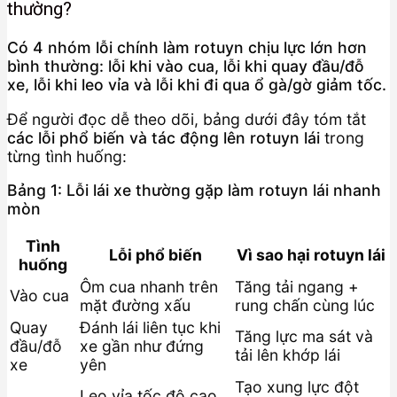
thường?
Có 4 nhóm lỗi chính làm rotuyn chịu lực lớn hơn
bình thường: lỗi khi vào cua, lỗi khi quay đầu/đỗ
xe, lỗi khi leo vỉa và lỗi khi đi qua ổ gà/gờ giảm tốc.
Để người đọc dễ theo dõi, bảng dưới đây tóm tắt
các lỗi phổ biến và tác động lên rotuyn lái
trong
từng tình huống:
Bảng 1: Lỗi lái xe thường gặp làm rotuyn lái nhanh
mòn
Tình
Lỗi phổ biến
Vì sao hại rotuyn lái
huống
Ôm cua nhanh trên
Tăng tải ngang +
Vào cua
mặt đường xấu
rung chấn cùng lúc
Quay
Đánh lái liên tục khi
Tăng lực ma sát và
đầu/đỗ
xe gần như đứng
tải lên khớp lái
xe
yên
Tạo xung lực đột
Leo vỉa tốc độ cao