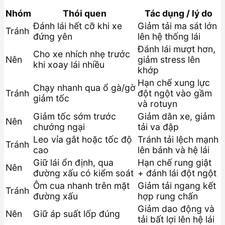
Nhóm
Thói quen
Tác dụng / lý do
Đánh lái hết cỡ khi xe
Giảm tải ma sát lớn
Tránh
đứng yên
lên hệ thống lái
Đánh lái mượt hơn,
Cho xe nhích nhẹ trước
Nên
giảm stress lên
khi xoay lái nhiều
khớp
Hạn chế xung lực
Chạy nhanh qua ổ gà/gờ
Tránh
đột ngột vào gầm
giảm tốc
và rotuyn
Giảm tốc sớm trước
Giảm dằn xe, giảm
Nên
chướng ngại
tải va đập
Leo vỉa gắt hoặc tốc độ
Tránh tải lệch mạnh
Tránh
cao
lên bánh và hệ lái
Giữ lái ổn định, qua
Hạn chế rung giật
Nên
đường xấu có kiểm soát
+ đánh lái đột ngột
Ôm cua nhanh trên mặt
Giảm tải ngang kết
Tránh
đường xấu
hợp rung chấn
Giảm dao động và
Nên
Giữ áp suất lốp đúng
tải bất lợi lên hệ lái