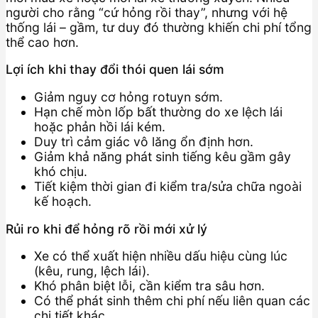
người cho rằng “cứ hỏng rồi thay”, nhưng với hệ
thống lái – gầm, tư duy đó thường khiến chi phí tổng
thể cao hơn.
Lợi ích khi thay đổi thói quen lái sớm
Giảm nguy cơ hỏng rotuyn sớm.
Hạn chế mòn lốp bất thường do xe lệch lái
hoặc phản hồi lái kém.
Duy trì cảm giác vô lăng ổn định hơn.
Giảm khả năng phát sinh tiếng kêu gầm gây
khó chịu.
Tiết kiệm thời gian đi kiểm tra/sửa chữa ngoài
kế hoạch.
Rủi ro khi để hỏng rõ rồi mới xử lý
Xe có thể xuất hiện nhiều dấu hiệu cùng lúc
(kêu, rung, lệch lái).
Khó phân biệt lỗi, cần kiểm tra sâu hơn.
Có thể phát sinh thêm chi phí nếu liên quan các
chi tiết khác.