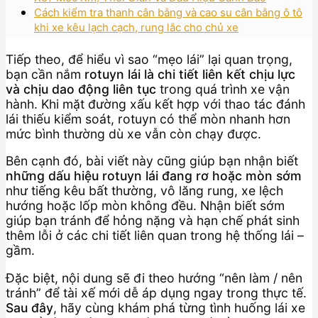
Cách kiểm tra thanh cân bằng và cao su cân bằng ô tô
khi xe kêu lạch cạch, rung lắc cho chủ xe
Tiếp theo, để hiểu vì sao “mẹo lái” lại quan trọng,
bạn cần nắm
rotuyn lái là chi tiết liên kết chịu lực
và chịu dao động liên tục
trong quá trình xe vận
hành. Khi mặt đường xấu kết hợp với thao tác đánh
lái thiếu kiểm soát, rotuyn có thể mòn nhanh hơn
mức bình thường dù xe vẫn còn chạy được.
Bên cạnh đó, bài viết này cũng giúp bạn nhận biết
những dấu hiệu rotuyn lái đang rơ hoặc mòn sớm
như tiếng kêu bất thường, vô lăng rung, xe lệch
hướng hoặc lốp mòn không đều. Nhận biết sớm
giúp bạn tránh để hỏng nặng và hạn chế phát sinh
thêm lỗi ở các chi tiết liên quan trong hệ thống lái –
gầm.
Đặc biệt, nội dung sẽ đi theo hướng “nên làm / nên
tránh” để tài xế mới dễ áp dụng ngay trong thực tế.
Sau đây
, hãy cùng khám phá từng tình huống lái xe