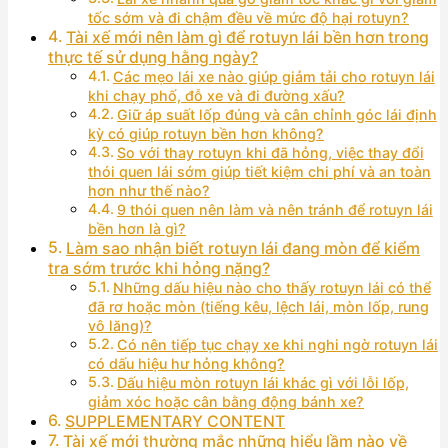
tốc sớm và đi chậm đều về mức độ hại rotuyn?
Tài xế mới nên làm gì để rotuyn lái bền hơn trong
thực tế sử dụng hằng ngày?
Các mẹo lái xe nào giúp giảm tải cho rotuyn lái
khi chạy phố, đỗ xe và đi đường xấu?
Giữ áp suất lốp đúng và cân chỉnh góc lái định
kỳ có giúp rotuyn bền hơn không?
So với thay rotuyn khi đã hỏng, việc thay đổi
thói quen lái sớm giúp tiết kiệm chi phí và an toàn
hơn như thế nào?
9 thói quen nên làm và nên tránh để rotuyn lái
bền hơn là gì?
Làm sao nhận biết rotuyn lái đang mòn để kiểm
tra sớm trước khi hỏng nặng?
Những dấu hiệu nào cho thấy rotuyn lái có thể
đã rơ hoặc mòn (tiếng kêu, lệch lái, mòn lốp, rung
vô lăng)?
Có nên tiếp tục chạy xe khi nghi ngờ rotuyn lái
có dấu hiệu hư hỏng không?
Dấu hiệu mòn rotuyn lái khác gì với lỗi lốp,
giảm xóc hoặc cân bằng động bánh xe?
SUPPLEMENTARY CONTENT
Tài xế mới thường mắc những hiểu lầm nào về