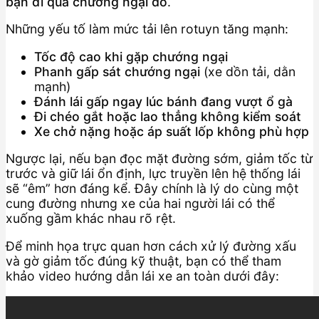
bạn đi qua chướng ngại đó
.
Những yếu tố làm mức tải lên rotuyn tăng mạnh:
Tốc độ cao khi gặp chướng ngại
Phanh gấp sát chướng ngại
(xe dồn tải, dằn
mạnh)
Đánh lái gấp ngay lúc bánh đang vượt ổ gà
Đi chéo gắt hoặc lao thẳng không kiểm soát
Xe chở nặng hoặc áp suất lốp không phù hợp
Ngược lại, nếu bạn đọc mặt đường sớm, giảm tốc từ
trước và giữ lái ổn định, lực truyền lên hệ thống lái
sẽ “êm” hơn đáng kể. Đây chính là lý do cùng một
cung đường nhưng xe của hai người lái có thể
xuống gầm khác nhau rõ rệt.
Để minh họa trực quan hơn cách xử lý đường xấu
và gờ giảm tốc đúng kỹ thuật, bạn có thể tham
khảo video hướng dẫn lái xe an toàn dưới đây: