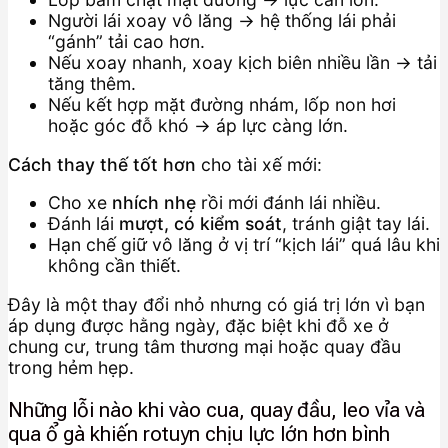
Người lái xoay vô lăng → hệ thống lái phải
“gánh” tải cao hơn.
Nếu xoay nhanh, xoay kịch biên nhiều lần → tải
tăng thêm.
Nếu kết hợp mặt đường nhám, lốp non hơi
hoặc góc đỗ khó → áp lực càng lớn.
Cách thay thế tốt hơn
cho tài xế mới:
Cho xe
nhích nhẹ
rồi mới đánh lái nhiều.
Đánh lái
mượt, có kiểm soát
, tránh giật tay lái.
Hạn chế giữ vô lăng ở vị trí “kịch lái” quá lâu khi
không cần thiết.
Đây là một thay đổi nhỏ nhưng có giá trị lớn vì bạn
áp dụng được hằng ngày, đặc biệt khi đỗ xe ở
chung cư, trung tâm thương mại hoặc quay đầu
trong hẻm hẹp.
Những lỗi nào khi vào cua, quay đầu, leo vỉa và
qua ổ gà khiến rotuyn chịu lực lớn hơn bình