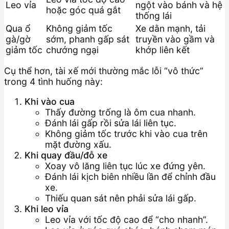
Leo vỉa
ngột vào bánh và hệ
hoặc góc quá gắt
thống lái
Qua ổ
Không giảm tốc
Xe dằn mạnh, tải
gà/gờ
sớm, phanh gấp sát
truyền vào gầm và
giảm tốc
chướng ngại
khớp liên kết
Cụ thể hơn, tài xế mới thường mắc lỗi “vô thức”
trong 4 tình huống này:
Khi vào cua
Thấy đường trống là ôm cua nhanh.
Đánh lái gấp rồi sửa lái liên tục.
Không giảm tốc trước khi vào cua trên
mặt đường xấu.
Khi quay đầu/đỗ xe
Xoay vô lăng liên tục lúc xe đứng yên.
Đánh lái kịch biên nhiều lần để chỉnh đầu
xe.
Thiếu quan sát nên phải sửa lái gấp.
Khi leo vỉa
Leo vỉa với tốc độ cao để “cho nhanh”.