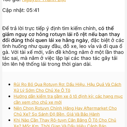
Cập nhật: 05:41
Để trả lời trực tiếp ý định tìm kiếm chính,
có thể
giảm nguy cơ hỏng rotuyn lái rõ rệt nếu bạn thay
đổi đúng thói quen lái xe hằng ngày
, đặc biệt ở các
tình huống như quay đầu, đỗ xe, leo vỉa và đi qua ổ
gà. Với tài xế mới, vấn đề không nằm ở một lần thao
tác sai, mà nằm ở việc lặp lại các thao tác gây tải
lớn lên hệ thống lái trong thời gian dài.
Rủi Ro Bỏ Qua Rotuyn Rơ: Dấu Hiệu, Hậu Quả Và Cách
Xử Lý Sớm Cho Chủ Xe Ô Tô
Hướng dẫn kiểm tra gầm xe ô tô định kỳ: các hạng mục
cần xem cho chủ xe mới
Nên Chọn Rotuyn Chính Hãng Hay Aftermarket Cho
Chủ Xe? So Sánh Độ Bền, Giá Và Bảo Hành
Khi Nào Cần Thay Rô-tuyn Cân Bằng Ô Tô Cho Chủ
Xe? Mốc Km, Thời Gian Và Dấu Hiệu Cảnh Báo