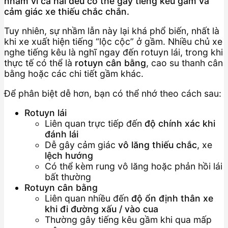
nhầm vì cả hai đều có thể gây tiếng kêu gầm và
cảm giác xe thiếu chắc chắn.
Tuy nhiên, sự nhầm lẫn này lại khá phổ biến, nhất là
khi xe xuất hiện tiếng “lộc cộc” ở gầm. Nhiều chủ xe
nghe tiếng kêu là nghĩ ngay đến rotuyn lái, trong khi
thực tế có thể là
rotuyn cân bằng
, cao su thanh cân
bằng hoặc các chi tiết gầm khác.
Để phân biệt dễ hơn, bạn có thể nhớ theo cách sau:
Rotuyn lái
Liên quan trực tiếp đến
độ chính xác khi
đánh lái
Dễ gây cảm giác
vô lăng thiếu chắc
, xe
lệch hướng
Có thể kèm rung vô lăng hoặc phản hồi lái
bất thường
Rotuyn cân bằng
Liên quan nhiều đến
độ ổn định thân xe
khi đi đường xấu / vào cua
Thường gây tiếng kêu gầm khi qua mấp