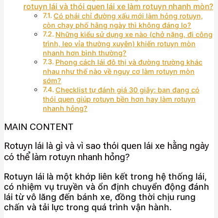
rotuyn lái và thói quen lái xe làm rotuyn nhanh mòn?
Có phải chỉ đường xấu mới làm hỏng rotuyn,
còn chạy phố hằng ngày thì không đáng lo?
Những kiểu sử dụng xe nào (chở nặng, đi công
trình, leo vỉa thường xuyên) khiến rotuyn mòn
nhanh hơn bình thường?
Phong cách lái đô thị và đường trường khác
nhau như thế nào về nguy cơ làm rotuyn mòn
sớm?
Checklist tự đánh giá 30 giây: bạn đang có
thói quen giúp rotuyn bền hơn hay làm rotuyn
nhanh hỏng?
MAIN CONTENT
Rotuyn lái là gì và vì sao thói quen lái xe hằng ngày
có thể làm rotuyn nhanh hỏng?
Rotuyn lái là một khớp liên kết trong hệ thống lái,
có nhiệm vụ truyền và ổn định chuyển động đánh
lái từ vô lăng đến bánh xe, đồng thời chịu rung
chấn và tải lực trong quá trình vận hành.