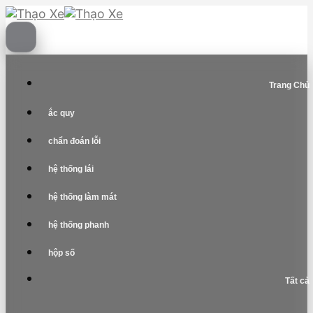
Skip
to
content
Trang Chủ
ắc quy
chẩn đoán lỗi
hệ thống lái
hệ thống làm mát
hệ thống phanh
hộp số
Tất cả