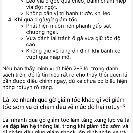
Leo vỉa ở góc quá chéo, bánh chạm mép
vỉa đột ngột.
Không căn vị trí bánh trước khi leo.
Khi qua ổ gà/gờ giảm tốc
Phát hiện muộn nên phanh gấp sát
chướng ngại.
Vừa đánh lái tránh ổ gà vừa giữ tốc độ
cao.
Không giữ vô lăng ổn định khi bánh xe
vượt qua mấp mô.
Nếu bạn thấy mình xuất hiện 2–3 lỗi trong danh
sách trên, đó là tín hiệu rất rõ cho thấy thói quen lái
cần được điều chỉnh ngay, dù xe chưa có biểu hiện
hỏng rotuyn rõ ràng.
Lái xe nhanh qua gờ giảm tốc khác gì với giảm
tốc sớm và đi chậm đều về mức độ hại rotuyn?
Lái nhanh qua gờ giảm tốc làm tăng xung lực và tải
va đập lên hệ thống lái, trong khi giảm tốc sớm và
đi chậm đều giúp giảm shock, ổn định thân xe và