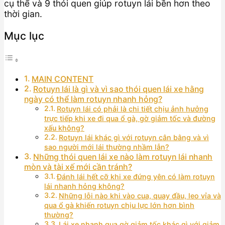
cụ thể và 9 thói quen giúp rotuyn lái bền hơn theo
thời gian.
Mục lục
MAIN CONTENT
Rotuyn lái là gì và vì sao thói quen lái xe hằng
ngày có thể làm rotuyn nhanh hỏng?
Rotuyn lái có phải là chi tiết chịu ảnh hưởng
trực tiếp khi xe đi qua ổ gà, gờ giảm tốc và đường
xấu không?
Rotuyn lái khác gì với rotuyn cân bằng và vì
sao người mới lái thường nhầm lẫn?
Những thói quen lái xe nào làm rotuyn lái nhanh
mòn và tài xế mới cần tránh?
Đánh lái hết cỡ khi xe đứng yên có làm rotuyn
lái nhanh hỏng không?
Những lỗi nào khi vào cua, quay đầu, leo vỉa và
qua ổ gà khiến rotuyn chịu lực lớn hơn bình
thường?
Lái xe nhanh qua gờ giảm tốc khác gì với giảm