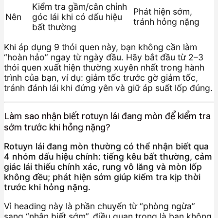
Kiểm tra gầm/cân chỉnh
Phát hiện sớm,
Nên
góc lái khi có dấu hiệu
tránh hỏng nặng
bất thường
Khi áp dụng 9 thói quen này, bạn không cần làm
“hoàn hảo” ngay từ ngày đầu. Hãy bắt đầu từ 2–3
thói quen xuất hiện thường xuyên nhất trong hành
trình của bạn, ví dụ: giảm tốc trước gờ giảm tốc,
tránh đánh lái khi đứng yên và giữ áp suất lốp đúng.
Làm sao nhận biết rotuyn lái đang mòn để kiểm tra
sớm trước khi hỏng nặng?
Rotuyn lái đang mòn thường có thể nhận biết qua
4 nhóm dấu hiệu chính: tiếng kêu bất thường, cảm
giác lái thiếu chính xác, rung vô lăng và mòn lốp
không đều; phát hiện sớm giúp kiểm tra kịp thời
trước khi hỏng nặng.
Vì heading này là phần chuyển từ “phòng ngừa”
sang “nhận biết sớm”, điều quan trọng là bạn không