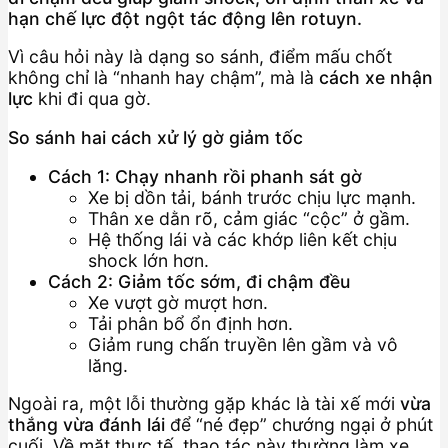
hạn chế lực đột ngột tác động lên rotuyn.
Vì câu hỏi này là dạng so sánh, điểm mấu chốt
không chỉ là “nhanh hay chậm”, mà là
cách xe nhận
lực
khi đi qua gờ.
So sánh hai cách xử lý gờ giảm tốc
Cách 1: Chạy nhanh rồi phanh sát gờ
Xe bị dồn tải, bánh trước chịu lực mạnh.
Thân xe dằn rõ, cảm giác “cộc” ở gầm.
Hệ thống lái và các khớp liên kết chịu
shock lớn hơn.
Cách 2: Giảm tốc sớm, đi chậm đều
Xe vượt gờ mượt hơn.
Tải phân bổ ổn định hơn.
Giảm rung chấn truyền lên gầm và vô
lăng.
Ngoài ra, một lỗi thường gặp khác là tài xế mới
vừa
thắng vừa đánh lái
để “né đẹp” chướng ngại ở phút
cuối. Về mặt thực tế, thao tác này thường làm xe