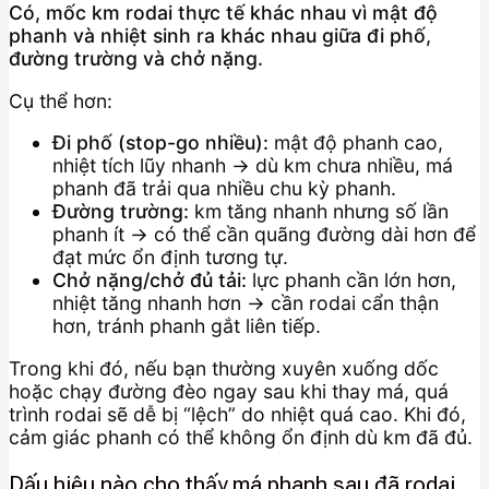
Có, mốc km rodai thực tế khác nhau vì mật độ
phanh và nhiệt sinh ra khác nhau giữa đi phố,
đường trường và chở nặng.
Cụ thể hơn:
Đi phố (stop-go nhiều):
mật độ phanh cao,
nhiệt tích lũy nhanh → dù km chưa nhiều, má
phanh đã trải qua nhiều chu kỳ phanh.
Đường trường:
km tăng nhanh nhưng số lần
phanh ít → có thể cần quãng đường dài hơn để
đạt mức ổn định tương tự.
Chở nặng/chở đủ tải:
lực phanh cần lớn hơn,
nhiệt tăng nhanh hơn → cần rodai cẩn thận
hơn, tránh phanh gắt liên tiếp.
Trong khi đó, nếu bạn thường xuyên xuống dốc
hoặc chạy đường đèo ngay sau khi thay má, quá
trình rodai sẽ dễ bị “lệch” do nhiệt quá cao. Khi đó,
cảm giác phanh có thể không ổn định dù km đã đủ.
Dấu hiệu nào cho thấy má phanh sau đã rodai