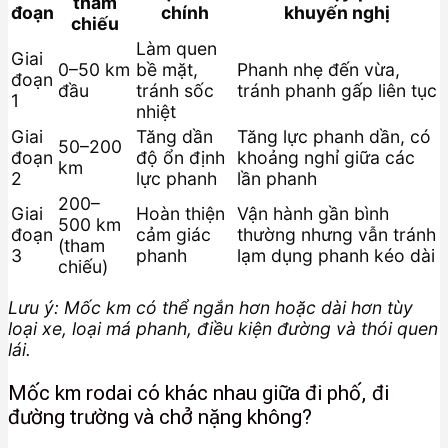
tham
đoạn
chính
khuyến nghị
chiếu
Làm quen
Giai
0–50 km
bề mặt,
Phanh nhẹ đến vừa,
đoạn
đầu
tránh sốc
tránh phanh gấp liên tục
1
nhiệt
Giai
Tăng dần
Tăng lực phanh dần, có
50–200
đoạn
độ ổn định
khoảng nghỉ giữa các
km
2
lực phanh
lần phanh
200–
Giai
Hoàn thiện
Vận hành gần bình
500 km
đoạn
cảm giác
thường nhưng vẫn tránh
(tham
3
phanh
lạm dụng phanh kéo dài
chiếu)
Lưu ý: Mốc km có thể ngắn hơn hoặc dài hơn tùy
loại xe, loại má phanh, điều kiện đường và thói quen
lái.
Mốc km rodai có khác nhau giữa đi phố, đi
đường trường và chở nặng không?