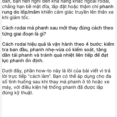
dần, bạn nên nghĩ đến khả năng khác ngoài rodai,
chẳng hạn bề mặt đĩa, lắp đặt hoặc thậm chí
phanh
rung do lốp/mâm
khiến cảm giác truyền lên thân xe
khi giảm tốc.
Cách rodai má phanh sau mới thay đúng cách theo
từng giai đoạn là gì?
Cách rodai hiệu quả là vận hành theo 4 bước: kiểm
tra ban đầu, phanh nhẹ–vừa có kiểm soát, tăng
dần tải phanh và tránh quá nhiệt liên tiếp để đạt
lực phanh ổn định.
Dưới đây, phần how-to này là lõi của bài viết vì trả
lời trực tiếp “cách làm”. Bạn có thể áp dụng cho đa
số tình huống sau khi thay má phanh ô tô hoặc xe
máy, với điều kiện hệ thống phanh đã được lắp
đúng kỹ thuật.