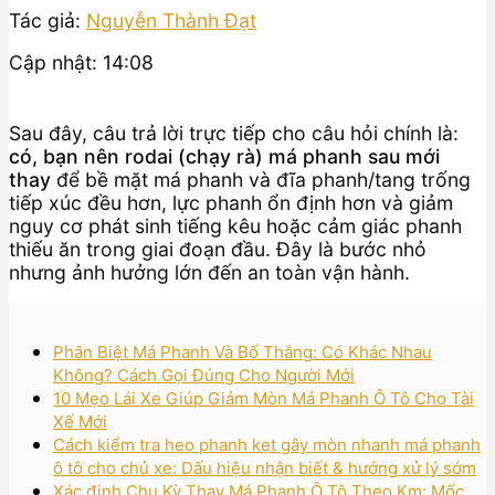
Tác giả:
Nguyễn Thành Đạt
Cập nhật: 14:08
Sau đây, câu trả lời trực tiếp cho câu hỏi chính là:
có, bạn nên rodai (chạy rà) má phanh sau mới
thay
để bề mặt má phanh và đĩa phanh/tang trống
tiếp xúc đều hơn, lực phanh ổn định hơn và giảm
nguy cơ phát sinh tiếng kêu hoặc cảm giác phanh
thiếu ăn trong giai đoạn đầu. Đây là bước nhỏ
nhưng ảnh hưởng lớn đến an toàn vận hành.
Phân Biệt Má Phanh Và Bố Thắng: Có Khác Nhau
Không? Cách Gọi Đúng Cho Người Mới
10 Mẹo Lái Xe Giúp Giảm Mòn Má Phanh Ô Tô Cho Tài
Xế Mới
Cách kiểm tra heo phanh kẹt gây mòn nhanh má phanh
ô tô cho chủ xe: Dấu hiệu nhận biết & hướng xử lý sớm
Xác định Chu Kỳ Thay Má Phanh Ô Tô Theo Km: Mốc