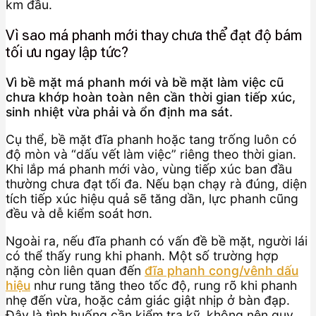
km đầu.
Vì sao má phanh mới thay chưa thể đạt độ bám
tối ưu ngay lập tức?
Vì bề mặt má phanh mới và bề mặt làm việc cũ
chưa khớp hoàn toàn nên cần thời gian tiếp xúc,
sinh nhiệt vừa phải và ổn định ma sát.
Cụ thể, bề mặt đĩa phanh hoặc tang trống luôn có
độ mòn và “dấu vết làm việc” riêng theo thời gian.
Khi lắp má phanh mới vào, vùng tiếp xúc ban đầu
thường chưa đạt tối đa. Nếu bạn chạy rà đúng, diện
tích tiếp xúc hiệu quả sẽ tăng dần, lực phanh cũng
đều và dễ kiểm soát hơn.
Ngoài ra, nếu đĩa phanh có vấn đề bề mặt, người lái
có thể thấy rung khi phanh. Một số trường hợp
nặng còn liên quan đến
đĩa phanh cong/vênh dấu
hiệu
như rung tăng theo tốc độ, rung rõ khi phanh
nhẹ đến vừa, hoặc cảm giác giật nhịp ở bàn đạp.
Đây là tình huống cần kiểm tra kỹ, không nên quy