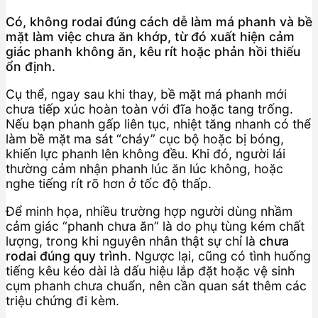
Có, không rodai đúng cách dễ làm má phanh và bề
mặt làm việc chưa ăn khớp, từ đó xuất hiện cảm
giác phanh không ăn, kêu rít hoặc phản hồi thiếu
ổn định.
Cụ thể, ngay sau khi thay, bề mặt má phanh mới
chưa tiếp xúc hoàn toàn với đĩa hoặc tang trống.
Nếu bạn phanh gấp liên tục, nhiệt tăng nhanh có thể
làm bề mặt ma sát “cháy” cục bộ hoặc bị bóng,
khiến lực phanh lên không đều. Khi đó, người lái
thường cảm nhận phanh lúc ăn lúc không, hoặc
nghe tiếng rít rõ hơn ở tốc độ thấp.
Để minh họa, nhiều trường hợp người dùng nhầm
cảm giác “phanh chưa ăn” là do phụ tùng kém chất
lượng, trong khi nguyên nhân thật sự chỉ là
chưa
rodai đúng quy trình
. Ngược lại, cũng có tình huống
tiếng kêu kéo dài là dấu hiệu lắp đặt hoặc vệ sinh
cụm phanh chưa chuẩn, nên cần quan sát thêm các
triệu chứng đi kèm.