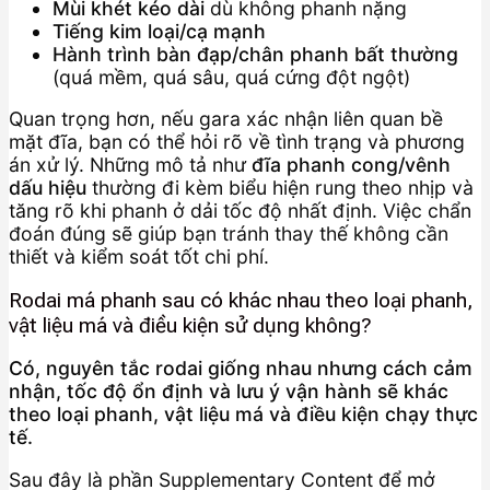
Mùi khét kéo dài
dù không phanh nặng
Tiếng kim loại/cạ mạnh
Hành trình bàn đạp/chân phanh bất thường
(quá mềm, quá sâu, quá cứng đột ngột)
Quan trọng hơn, nếu gara xác nhận liên quan bề
mặt đĩa, bạn có thể hỏi rõ về tình trạng và phương
án xử lý. Những mô tả như
đĩa phanh cong/vênh
dấu hiệu
thường đi kèm biểu hiện rung theo nhịp và
tăng rõ khi phanh ở dải tốc độ nhất định. Việc chẩn
đoán đúng sẽ giúp bạn tránh thay thế không cần
thiết và kiểm soát tốt chi phí.
Rodai má phanh sau có khác nhau theo loại phanh,
vật liệu má và điều kiện sử dụng không?
Có, nguyên tắc rodai giống nhau nhưng cách cảm
nhận, tốc độ ổn định và lưu ý vận hành sẽ khác
theo loại phanh, vật liệu má và điều kiện chạy thực
tế.
Sau đây là phần Supplementary Content để mở