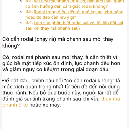
Vật liệu má phanh (hữu cơ, bán kim loại, gốm)
có ảnh hưởng đến cảm giác rodai không?
Rodai trong điều kiện đi phố kẹt xe, chở nặng
hoặc đổ đèo cần lưu ý gì?
Làm sao phân biệt rodai sai với lỗi lắp đặt sai
sau khi thay má phanh sau?
Có cần rodai (chạy rà) má phanh sau mới thay
không?
Có, rodai má phanh sau mới thay là cần thiết vì
giúp bề mặt tiếp xúc ổn định, lực phanh đều hơn
và giảm nguy cơ kêu/rít trong giai đoạn đầu.
Để bắt đầu, chính câu hỏi “có cần rodai không” là
móc xích quan trọng nhất từ tiêu đề đến nội dung
thực hành. Nếu bỏ qua bước này, người lái rất dễ
đánh giá sai tình trạng phanh sau khi vừa
thay má
phanh ô tô
hoặc xe máy.