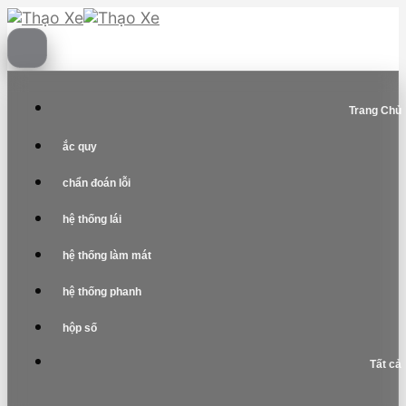
Skip
to
content
Trang Chủ
ắc quy
chẩn đoán lỗi
hệ thống lái
hệ thống làm mát
hệ thống phanh
hộp số
Tất cả