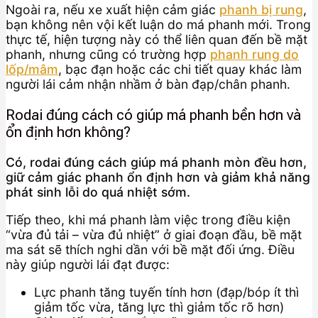
Ngoài ra, nếu xe xuất hiện cảm giác
phanh bị rung
,
bạn không nên vội kết luận do má phanh mới. Trong
thực tế, hiện tượng này có thể liên quan đến bề mặt
phanh, nhưng cũng có trường hợp
phanh rung do
lốp/mâm
, bạc đạn hoặc các chi tiết quay khác làm
người lái cảm nhận nhầm ở bàn đạp/chân phanh.
Rodai đúng cách có giúp má phanh bền hơn và
ổn định hơn không?
Có, rodai đúng cách giúp má phanh mòn đều hơn,
giữ cảm giác phanh ổn định hơn và giảm khả năng
phát sinh lỗi do quá nhiệt sớm.
Tiếp theo, khi má phanh làm việc trong điều kiện
“vừa đủ tải – vừa đủ nhiệt” ở giai đoạn đầu, bề mặt
ma sát sẽ thích nghi dần với bề mặt đối ứng. Điều
này giúp người lái đạt được:
Lực phanh tăng tuyến tính hơn (đạp/bóp ít thì
giảm tốc vừa, tăng lực thì giảm tốc rõ hơn)