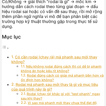
Có/Không → giải thích “rodai là gì” → mốc km →
hướng dẫn cách rodai theo từng giai đoạn → dấu
hiệu rodai sai hoặc có vấn đề sau thay, rồi mở rộng
thêm phần ngữ nghĩa vi mô để bạn phân biệt các
trường hợp kỹ thuật thường gặp trong thực tế sử
dụng.
Mục lục
Có cần rodai (chạy rà) má phanh sau mới thay
không?
Nếu không rodai đúng cách thì có dễ bị phanh
không ăn hoặc kêu rít không?
Rodai đúng cách có giúp má phanh bền hơn và
ổn định hơn không?
Rodai má phanh sau mới thay là gì và mục tiêu
của quá trình này là gì?
Rodai (chạy rà) khác gì với “test phanh” ngay
sau khi thay?
Vì sao má phanh mới thay chưa thể đạt độ