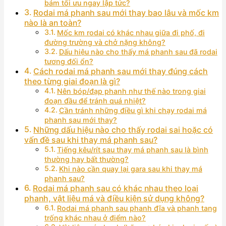
bám tối ưu ngay lập tức?
Rodai má phanh sau mới thay bao lâu và mốc km
nào là an toàn?
Mốc km rodai có khác nhau giữa đi phố, đi
đường trường và chở nặng không?
Dấu hiệu nào cho thấy má phanh sau đã rodai
tương đối ổn?
Cách rodai má phanh sau mới thay đúng cách
theo từng giai đoạn là gì?
Nên bóp/đạp phanh như thế nào trong giai
đoạn đầu để tránh quá nhiệt?
Cần tránh những điều gì khi chạy rodai má
phanh sau mới thay?
Những dấu hiệu nào cho thấy rodai sai hoặc có
vấn đề sau khi thay má phanh sau?
Tiếng kêu/rít sau thay má phanh sau là bình
thường hay bất thường?
Khi nào cần quay lại gara sau khi thay má
phanh sau?
Rodai má phanh sau có khác nhau theo loại
phanh, vật liệu má và điều kiện sử dụng không?
Rodai má phanh sau phanh đĩa và phanh tang
trống khác nhau ở điểm nào?