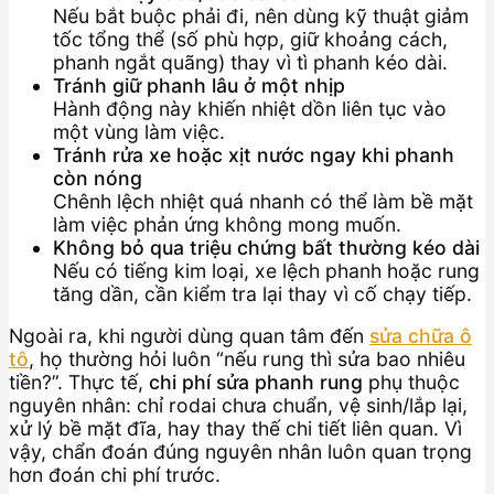
Nếu bắt buộc phải đi, nên dùng kỹ thuật giảm
tốc tổng thể (số phù hợp, giữ khoảng cách,
phanh ngắt quãng) thay vì tì phanh kéo dài.
Tránh giữ phanh lâu ở một nhịp
Hành động này khiến nhiệt dồn liên tục vào
một vùng làm việc.
Tránh rửa xe hoặc xịt nước ngay khi phanh
còn nóng
Chênh lệch nhiệt quá nhanh có thể làm bề mặt
làm việc phản ứng không mong muốn.
Không bỏ qua triệu chứng bất thường kéo dài
Nếu có tiếng kim loại, xe lệch phanh hoặc rung
tăng dần, cần kiểm tra lại thay vì cố chạy tiếp.
Ngoài ra, khi người dùng quan tâm đến
sửa chữa ô
tô
, họ thường hỏi luôn “nếu rung thì sửa bao nhiêu
tiền?”. Thực tế,
chi phí sửa phanh rung
phụ thuộc
nguyên nhân: chỉ rodai chưa chuẩn, vệ sinh/lắp lại,
xử lý bề mặt đĩa, hay thay thế chi tiết liên quan. Vì
vậy, chẩn đoán đúng nguyên nhân luôn quan trọng
hơn đoán chi phí trước.