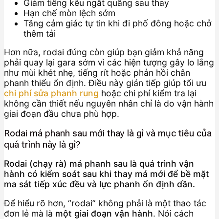
Giảm tiếng kêu ngắt quãng sau thay
Hạn chế mòn lệch sớm
Tăng cảm giác tự tin khi đi phố đông hoặc chở
thêm tải
Hơn nữa, rodai đúng còn giúp bạn giảm khả năng
phải quay lại gara sớm vì các hiện tượng gây lo lắng
như mùi khét nhẹ, tiếng rít hoặc phản hồi chân
phanh thiếu ổn định. Điều này gián tiếp giúp tối ưu
chi phí sửa phanh rung
hoặc chi phí kiểm tra lại
không cần thiết nếu nguyên nhân chỉ là do vận hành
giai đoạn đầu chưa phù hợp.
Rodai má phanh sau mới thay là gì và mục tiêu của
quá trình này là gì?
Rodai (chạy rà) má phanh sau là quá trình vận
hành có kiểm soát sau khi thay má mới để bề mặt
ma sát tiếp xúc đều và lực phanh ổn định dần.
Để hiểu rõ hơn, “rodai” không phải là một thao tác
đơn lẻ mà là
một giai đoạn vận hành
. Nói cách