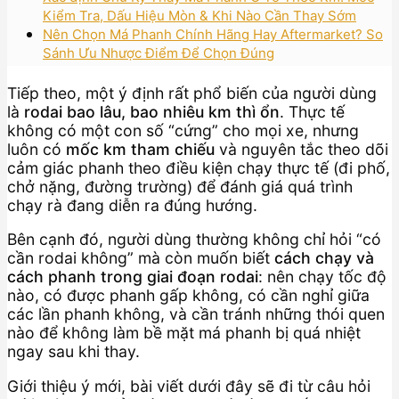
Kiểm Tra, Dấu Hiệu Mòn & Khi Nào Cần Thay Sớm
Nên Chọn Má Phanh Chính Hãng Hay Aftermarket? So
Sánh Ưu Nhược Điểm Để Chọn Đúng
Tiếp theo, một ý định rất phổ biến của người dùng
là
rodai bao lâu, bao nhiêu km thì ổn
. Thực tế
không có một con số “cứng” cho mọi xe, nhưng
luôn có
mốc km tham chiếu
và nguyên tắc theo dõi
cảm giác phanh theo điều kiện chạy thực tế (đi phố,
chở nặng, đường trường) để đánh giá quá trình
chạy rà đang diễn ra đúng hướng.
Bên cạnh đó, người dùng thường không chỉ hỏi “có
cần rodai không” mà còn muốn biết
cách chạy và
cách phanh trong giai đoạn rodai
: nên chạy tốc độ
nào, có được phanh gấp không, có cần nghỉ giữa
các lần phanh không, và cần tránh những thói quen
nào để không làm bề mặt má phanh bị quá nhiệt
ngay sau khi thay.
Giới thiệu ý mới, bài viết dưới đây sẽ đi từ câu hỏi