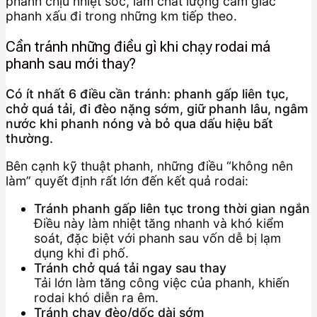
phanh chịu nhiệt sốc, làm chất lượng cảm giác
phanh xấu đi trong những km tiếp theo.
Cần tránh những điều gì khi chạy rodai má
phanh sau mới thay?
Có ít nhất 6 điều cần tránh: phanh gấp liên tục,
chở quá tải, đi đèo nặng sớm, giữ phanh lâu, ngâm
nước khi phanh nóng và bỏ qua dấu hiệu bất
thường.
Bên cạnh kỹ thuật phanh, những điều “không nên
làm” quyết định rất lớn đến kết quả rodai:
Tránh phanh gấp liên tục trong thời gian ngắn
Điều này làm nhiệt tăng nhanh và khó kiểm
soát, đặc biệt với phanh sau vốn dễ bị lạm
dụng khi đi phố.
Tránh chở quá tải ngay sau thay
Tải lớn làm tăng công việc của phanh, khiến
rodai khó diễn ra êm.
Tránh chạy đèo/dốc dài sớm