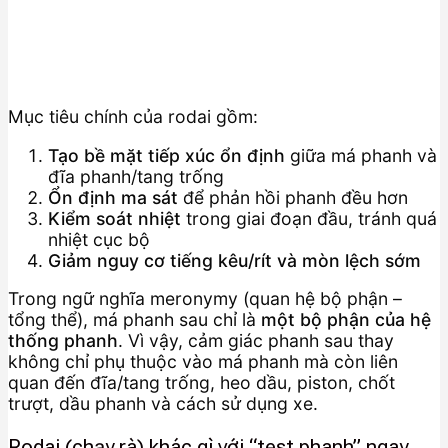
Mục tiêu chính của rodai gồm:
Tạo bề mặt tiếp xúc ổn định
giữa má phanh và
đĩa phanh/tang trống
Ổn định ma sát
để phản hồi phanh đều hơn
Kiểm soát nhiệt
trong giai đoạn đầu, tránh quá
nhiệt cục bộ
Giảm nguy cơ tiếng kêu/rít và mòn lệch sớm
Trong ngữ nghĩa meronymy (quan hệ bộ phận –
tổng thể), má phanh sau chỉ là
một bộ phận của hệ
thống phanh
. Vì vậy, cảm giác phanh sau thay
không chỉ phụ thuộc vào má phanh mà còn liên
quan đến đĩa/tang trống, heo dầu, piston, chốt
trượt, dầu phanh và cách sử dụng xe.
Rodai (chạy rà) khác gì với “test phanh” ngay